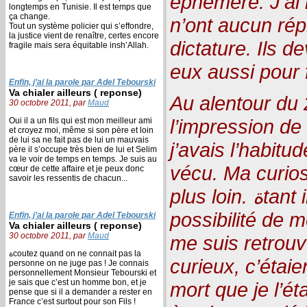
éphémère. J’ai 
longtemps en Tunisie. Il est temps que
ça change.
n’ont aucun répi
Tout un système policier qui s’effondre,
la justice vient de renaître, certes encore
dictature. Ils d
fragile mais sera équitable insh’Allah.
eux aussi pour f
Enfin, j’ai la parole par Adel Tebourski
Va chialer ailleurs ( reponse)
Au alentour du 
30 octobre 2011, par
Maud
l’impression de
Oui il a un fils qui est mon meilleur ami
et croyez moi, même si son père et loin
de lui sa ne fait pas de lui un mauvais
j’avais l’habitu
père il s’occupe très bien de lui et Selim
va le voir de temps en temps. Je suis au
vécu. Ma curios
cœur de cette affaire et je peux donc
savoir les ressentis de chacun...
plus loin. ةtant invisible et ayant la
possibilité de 
Enfin, j’ai la parole par Adel Tebourski
Va chialer ailleurs ( reponse)
30 octobre 2011, par
Maud
me suis retrouv
ةcoutez quand on ne connait pas la
curieux, c’étai
personne on ne juge pas ! Je connais
personnellement Monsieur Tebourski et
je sais que c’est un homme bon, et je
mort que je l’é
pense que si il a demander a rester en
France c’est surtout pour son Fils !