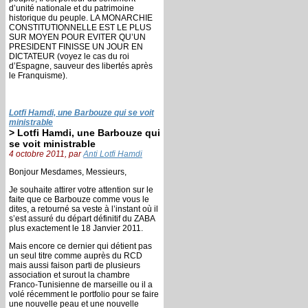
d’unité nationale et du patrimoine
historique du peuple. LA MONARCHIE
CONSTITUTIONNELLE EST LE PLUS
SUR MOYEN POUR EVITER QU’UN
PRESIDENT FINISSE UN JOUR EN
DICTATEUR (voyez le cas du roi
d’Espagne, sauveur des libertés après
le Franquisme).
Lotfi Hamdi, une Barbouze qui se voit
ministrable
> Lotfi Hamdi, une Barbouze qui
se voit ministrable
4 octobre 2011, par
Anti Lotfi Hamdi
Bonjour Mesdames, Messieurs,
Je souhaite attirer votre attention sur le
faite que ce Barbouze comme vous le
dites, a retourné sa veste à l’instant où il
s’est assuré du départ définitif du ZABA
plus exactement le 18 Janvier 2011.
Mais encore ce dernier qui détient pas
un seul titre comme auprès du RCD
mais aussi faison parti de plusieurs
association et surout la chambre
Franco-Tunisienne de marseille ou il a
volé récemment le portfolio pour se faire
une nouvelle peau et une nouvelle