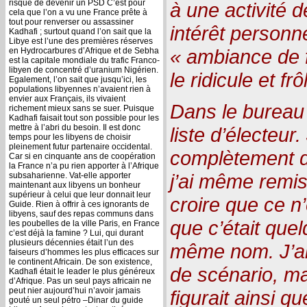
risque de devenir un PSD C’est pour
à une activité d
cela que l’on a vu une France prête à
tout pour renverser ou assassiner
intérêt personn
Kadhafi ; surtout quand l’on sait que la
Libye est l’une des premières réserves
« ambiance de f
en Hydrocarbures d’Afrique et de Sebha
est la capitale mondiale du trafic Franco-
libyen de concentré d’uranium Nigérien.
le ridicule et frô
Egalement, l’on sait que jusqu’ici, les
populations libyennes n’avaient rien à
envier aux Français, ils vivaient
Dans le bureau d
richement mieux sans se suer. Puisque
Kadhafi faisait tout son possible pour les
mettre à l’abri du besoin. Il est donc
liste d’électeur. 
temps pour les libyens de choisir
pleinement futur partenaire occidental.
complètement d
Car si en cinquante ans de coopération
la France n’a pu rien apporter à l’Afrique
j’ai même remi
subsaharienne. Vat-elle apporter
maintenant aux libyens un bonheur
supérieur à celui que leur donnait leur
croire que ce n
Guide. Rien à offrir à ces ignorants de
libyens, sauf des repas communs dans
que c’était quel
les poubelles de la ville Paris, en France
c’est déjà la famine ? Lui, qui durant
plusieurs décennies était l’un des
même nom. J’ai
faiseurs d’hommes les plus efficaces sur
le continent Africain. De son existence,
de scénario, m
Kadhafi était le leader le plus généreux
d’Afrique. Pas un seul pays africain ne
peut nier aujourd’hui n’avoir jamais
figurait ainsi 
gouté un seul pétro –Dinar du guide