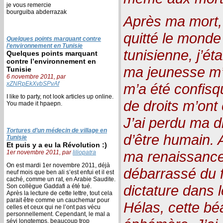
je vous remercie
bourguiba abderrazak
Après ma mort, j’
quitté le monde
Quelques points marquant contre
l’environnement en Tunisie
tunisienne, j’ét
Quelques points marquant
contre l’environnement en
ma jeunesse m’a
Tunisie
6 novembre 2011, par
xZNRpEkXvbSPvAf
m’a été confis
I like to party, not look articles up online.
de droits m’on
You made it hpaepn.
J’ai perdu ma d
Tortures d’un médecin de village en
d’être humain. A
Tunisie
Et puis y a eu la Révolution :)
ma renaissance
1er novembre 2011, par
liliopatra
On est mardi 1er novembre 2011, déjà
débarrassé du f
neuf mois que ben ali s’est enfui et il est
caché, comme un rat, en Arabie Saudite.
dictature dans l
Son collègue Gaddafi a été tué.
Après la lecture de cette lettre, tout cela
parait être comme un cauchemar pour
Hélas, cette bé
celles et ceux qui ne l’ont pas vécu
personnellement. Cependant, le mal a
sévi longtemps, beaucoup trop