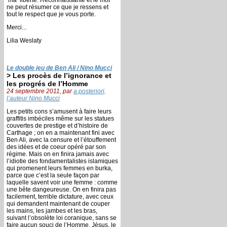
ne peut résumer ce que je ressens et
tout le respect que je vous porte.
Merci...
Lilia Weslaty
Le double jeu de Ben Ali / Nino Mucci
> Les procès de l’ignorance et
les progrés de l’Homme
24 septembre 2011, par
a posteriori,
l’auteur Nino Mucci
Les petits cons s’amusent à faire leurs
graffitis imbéciles même sur les statues
couvertes de prestige et d’histoire de
Carthage ; on en a maintenant fini avec
Ben Ali, avec la censure et l’étouffement
des idées et de coeur opéré par son
régime. Mais on en finira jamais avec
l’idiotie des fondamentalistes islamiques
qui promenent leurs femmes en burka,
parce que c’est la seule façon par
laquelle savent voir une femme : comme
une bête dangeureuse. On en finira pas
facilement, terrible dictature, avec ceux
qui demandent maintenant de couper
les mains, les jambes et les bras,
suivant l’obsolète loi coranique, sans se
faire aucun souci de l’Homme. Jésus, le