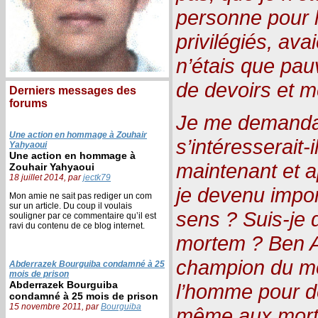
personne pour l
privilégiés, avai
n’étais que pau
de devoirs et 
Derniers messages des
forums
Je me demanda
Une action en hommage à Zouhair
s’intéresserait-
Yahyaoui
Une action en hommage à
maintenant et a
Zouhair Yahyaoui
18 juillet 2014, par
jectk79
je devenu impor
Mon amie ne sait pas rediger un com
sur un article. Du coup il voulais
sens ? Suis-je
souligner par ce commentaire qu’il est
ravi du contenu de ce blog internet.
mortem
? Ben Al
champion du mo
Abderrazek Bourguiba condamné à 25
mois de prison
Abderrazek Bourguiba
l’homme pour do
condamné à 25 mois de prison
15 novembre 2011, par
Bourguiba