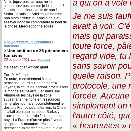
à qui on a volé 
Ne le jugez pas car vous ne le
connaissez pas comme je le connais !
Je suis la meilleure amie de son fils
Je me suis faufi
Selim. Je sais qu’Adel est un homme
bon alors arrêtez tous vos blabla et
essayer donc de comprendre le fond de
avait à voir. C’
la chose. Merci et bonne soirée
mais qui parai
Une pétition de 86 prisonniers
toute force, pâ
tunisiens
> Une pétition de 86 prisonniers
regard vide, tu l
tunisiens
30 octobre 2011, par
Moussa
sans savoir pou
the death of an African giant
quelle raison. P
Par : Y. Mérabet
En outre, contrairement à ce que
protocole, une 
pensent aujourd’hui de nombreux
libyens, la chute de Kadhafi profite à tout
le monde sauf à eux. Car, dans une
forcée. Aucune 
Afrique où les pays de la zone
subsaharienne riche en ressources
simplement un 
minérales tournaient complètement le
dos à la France pour aller vers la Chine,
il fallait bien que monsieur Sarkozy
l’autre côté, q
trouve un autre terrain fertile pour son
pays. La France n’arrive plus à vendre
« heureuses » o
ses produits manufacturés ou de
décrocher un marché en Afrique, elle