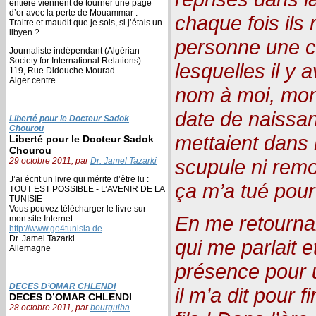
entière viennent de tourner une page
d’or avec la perte de Mouammar .
chaque fois ils
Traitre et maudit que je sois, si j’étais un
libyen ?
personne une ca
Journaliste indépendant (Algérian
Society for International Relations)
lesquelles il y
119, Rue Didouche Mourad
Alger centre
nom à moi, mon
date de naissan
Liberté pour le Docteur Sadok
Chourou
mettaient dans 
Liberté pour le Docteur Sadok
Chourou
scupule ni remo
29 octobre 2011, par
Dr. Jamel Tazarki
J’ai écrit un livre qui mérite d’être lu :
ça m’a tué pour
TOUT EST POSSIBLE - L’AVENIR DE LA
TUNISIE
Vous pouvez télécharger le livre sur
En me retournan
mon site Internet :
http://www.go4tunisia.de
Dr. Jamel Tazarki
qui me parlait et
Allemagne
présence pour 
DECES D’OMAR CHLENDI
il m’a dit pour 
DECES D’OMAR CHLENDI
28 octobre 2011, par
bourguiba