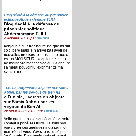
Blog dédié à la défense du prisonnier
politique Abderrahmane TLILI
Blog dédié à la défense du
prisonnier politique
Abderrahmane TLILI
4 octobre 2011, par
bechim
bonjour je suis tres heureuse que mr tlili
soit libere mais je n arrive pas avoir de
nouvelles precises je tiens a dire que c
est un MONSIEUR exceptionnel et qu il
ne merite vraiment pas ce qu il a endure
j aimerai pouvoir lui exprimer tte ma
sympathie
Tunisie, l’agression abjecte sur Samia
Abbou par les voyous de Ben Ali
> Tunisie, l’agression abjecte
sur Samia Abbou par les
voyous de Ben Ali
26 septembre 2011, par
Liliopatra
Voilà quatre ans se sont écoulés et votre
combat a porté ses fruits. J’aurais pas
osé signer ces quelques mots par mon
nom réel si vous n’avez pas milité pour
’ma’ liberté. Reconnaissante et le mot