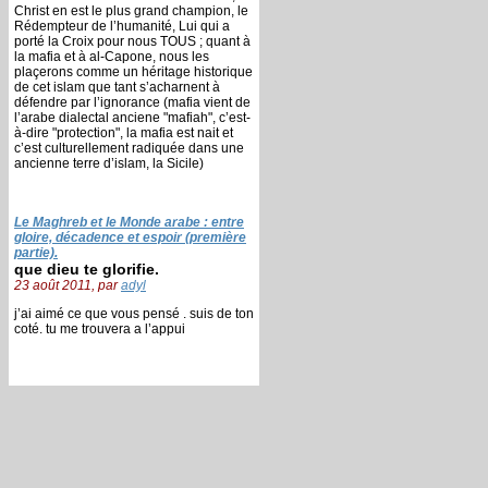
Christ en est le plus grand champion, le
Rédempteur de l’humanité, Lui qui a
porté la Croix pour nous TOUS ; quant à
la mafia et à al-Capone, nous les
plaçerons comme un héritage historique
de cet islam que tant s’acharnent à
défendre par l’ignorance (mafia vient de
l’arabe dialectal anciene "mafiah", c’est-
à-dire "protection", la mafia est nait et
c’est culturellement radiquée dans une
ancienne terre d’islam, la Sicile)
Le Maghreb et le Monde arabe : entre
gloire, décadence et espoir (première
partie).
que dieu te glorifie.
23 août 2011, par
adyl
j’ai aimé ce que vous pensé . suis de ton
coté. tu me trouvera a l’appui