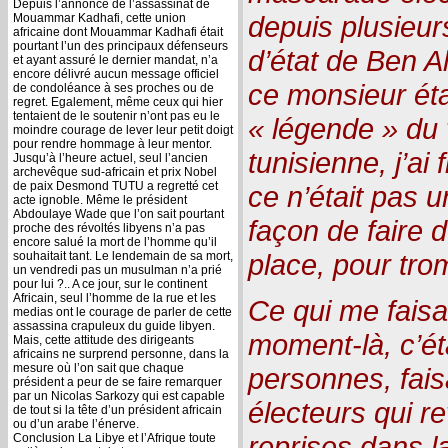
Depuis l’annonce de l’assassinat de
depuis plusieur
Mouammar Kadhafi, cette union
africaine dont Mouammar Kadhafi était
pourtant l’un des principaux défenseurs
d’état de Ben A
et ayant assuré le dernier mandat, n’a
encore délivré aucun message officiel
ce monsieur étal
de condoléance à ses proches ou de
regret. Egalement, même ceux qui hier
tentaient de le soutenir n’ont pas eu le
« légende » du
moindre courage de lever leur petit doigt
pour rendre hommage à leur mentor.
tunisienne, j’ai
Jusqu’à l’heure actuel, seul l’ancien
archevêque sud-africain et prix Nobel
de paix Desmond TUTU a regretté cet
ce n’était pas u
acte ignoble. Même le président
Abdoulaye Wade que l’on sait pourtant
façon de faire 
proche des révoltés libyens n’a pas
encore salué la mort de l’homme qu’il
place, pour tro
souhaitait tant. Le lendemain de sa mort,
un vendredi pas un musulman n’a prié
pour lui ?.. A ce jour, sur le continent
Africain, seul l’homme de la rue et les
Ce qui me faisa
medias ont le courage de parler de cette
assassina crapuleux du guide libyen.
moment-là, c’ét
Mais, cette attitude des dirigeants
africains ne surprend personne, dans la
mesure où l’on sait que chaque
personnes, fais
président a peur de se faire remarquer
par un Nicolas Sarkozy qui est capable
électeurs qui r
de tout si la tête d’un président africain
ou d’un arabe l’énerve.
reprises dans la
Conclusion La Libye et l’Afrique toute