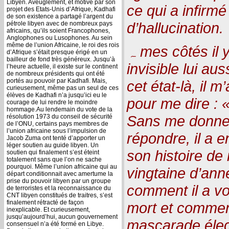
Libyen. Aveuglement, et motivé par son
ce qui a infirm
projet des Etats-Unis d’Afrique, Kadhafi
de son existence a partagé l’argent du
d’hallucination.
pétrole libyen avec de nombreux pays
africains, qu’ils soient Francophones,
Anglophones ou Lusophones. Au sein
même de l’union Africaine, le roi des rois
ہ mes côtés il y avait un vieux monsieur,
d’Afrique s’était presque érigé en un
bailleur de fond très généreux. Jusqu’à
invisible lui au
l’heure actuelle, il existe sur le continent
de nombreux présidents qui ont été
portés au pouvoir par Kadhafi. Mais,
cet état-là, il m
curieusement, même pas un seul de ces
élèves de Kadhafi n’a jusqu’ici eu le
pour me dire : «
courage de lui rendre le moindre
hommage.Au lendemain du vote de la
Sans me donner
résolution 1973 du conseil de sécurité
de l’ONU, certains pays membres de
l’union africaine sous l’impulsion de
répondre, il a 
Jacob Zuma ont tenté d’apporter un
léger soutien au guide libyen. Un
son histoire de
soutien qui finalement s’est éteint
totalement sans que l’on ne sache
pourquoi. Même l’union africaine qui au
vingtaine d’ann
départ conditionnait avec amertume la
prise du pouvoir libyen par un groupe
comment il a vot
de terroristes et la reconnaissance du
CNT libyen constitués de traitres, s’est
finalement rétracté de façon
mort et comment
inexplicable. Et curieusement,
jusqu’aujourd’hui, aucun gouvernement
mascarade élect
consensuel n’a été formé en Libye.