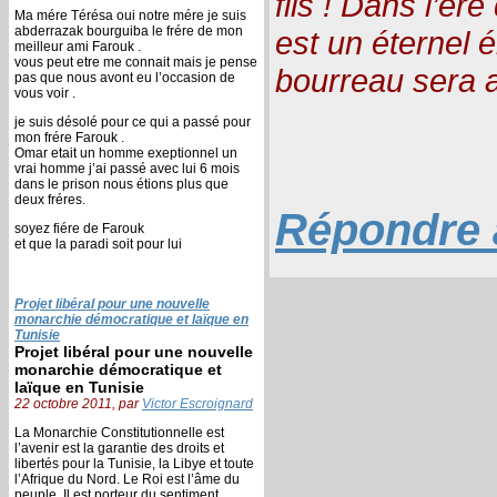
fils ! Dans l’ère
Ma mére Térésa oui notre mére je suis
abderrazak bourguiba le frére de mon
est un éternel é
meilleur ami Farouk .
vous peut etre me connait mais je pense
bourreau sera a
pas que nous avont eu l’occasion de
vous voir .
je suis désolé pour ce qui a passé pour
mon frére Farouk .
Omar etait un homme exeptionnel un
vrai homme j’ai passé avec lui 6 mois
dans le prison nous étions plus que
deux fréres.
Répondre à
soyez fiére de Farouk
et que la paradi soit pour lui
Projet libéral pour une nouvelle
monarchie démocratique et laïque en
Tunisie
Projet libéral pour une nouvelle
monarchie démocratique et
laïque en Tunisie
22 octobre 2011, par
Victor Escroignard
La Monarchie Constitutionnelle est
l’avenir est la garantie des droits et
libertés pour la Tunisie, la Libye et toute
l’Afrique du Nord. Le Roi est l’âme du
peuple, Il est porteur du sentiment