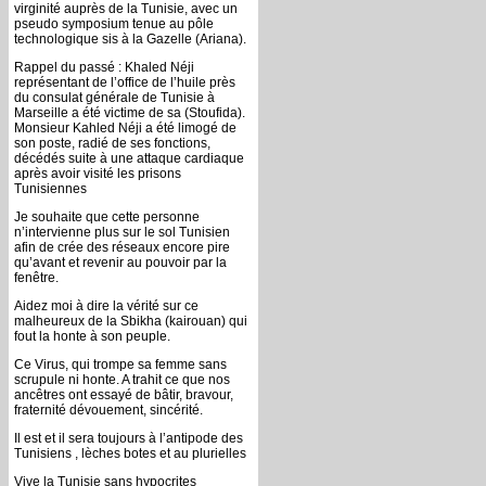
virginité auprès de la Tunisie, avec un
pseudo symposium tenue au pôle
technologique sis à la Gazelle (Ariana).
Rappel du passé : Khaled Néji
représentant de l’office de l’huile près
du consulat générale de Tunisie à
Marseille a été victime de sa (Stoufida).
Monsieur Kahled Néji a été limogé de
son poste, radié de ses fonctions,
décédés suite à une attaque cardiaque
après avoir visité les prisons
Tunisiennes
Je souhaite que cette personne
n’intervienne plus sur le sol Tunisien
afin de crée des réseaux encore pire
qu’avant et revenir au pouvoir par la
fenêtre.
Aidez moi à dire la vérité sur ce
malheureux de la Sbikha (kairouan) qui
fout la honte à son peuple.
Ce Virus, qui trompe sa femme sans
scrupule ni honte. A trahit ce que nos
ancêtres ont essayé de bâtir, bravour,
fraternité dévouement, sincérité.
Il est et il sera toujours à l’antipode des
Tunisiens , lèches botes et au plurielles
Vive la Tunisie sans hypocrites