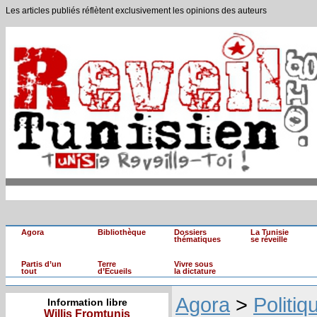
Les articles publiés réflètent exclusivement les opinions des auteurs
Agora
Bibliothèque
Dossiers
La Tunisie
thématiques
se réveille
Partis d’un
Terre
Vivre sous
tout
d’Ecueils
la dictature
Agora
>
Politiq
Information libre
Willis Fromtunis