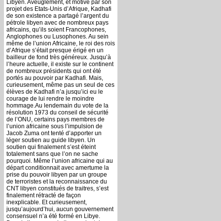
Libyen. Aveuglement, et motivé par son
projet des Etats-Unis d’Afrique, Kadhafi
de son existence a partagé l’argent du
pétrole libyen avec de nombreux pays
africains, qu’ils soient Francophones,
Anglophones ou Lusophones. Au sein
même de l’union Africaine, le roi des rois
d’Afrique s’était presque érigé en un
bailleur de fond très généreux. Jusqu’à
l’heure actuelle, il existe sur le continent
de nombreux présidents qui ont été
portés au pouvoir par Kadhafi. Mais,
curieusement, même pas un seul de ces
élèves de Kadhafi n’a jusqu’ici eu le
courage de lui rendre le moindre
hommage.Au lendemain du vote de la
résolution 1973 du conseil de sécurité
de l’ONU, certains pays membres de
l’union africaine sous l’impulsion de
Jacob Zuma ont tenté d’apporter un
léger soutien au guide libyen. Un
soutien qui finalement s’est éteint
totalement sans que l’on ne sache
pourquoi. Même l’union africaine qui au
départ conditionnait avec amertume la
prise du pouvoir libyen par un groupe
de terroristes et la reconnaissance du
CNT libyen constitués de traitres, s’est
finalement rétracté de façon
inexplicable. Et curieusement,
jusqu’aujourd’hui, aucun gouvernement
consensuel n’a été formé en Libye.