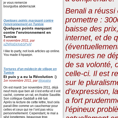
je vous remercie
bourguiba abderrazak
Benali a réussi
promettre : 300
Quelques points marquant contre
l’environnement en Tunisie
baisse des prix,
Quelques points marquant
contre l’environnement en
internet, et de 
Tunisie
6 novembre 2011, par
(éventuellement
xZNRpEkXvbSPvAf
I like to party, not look articles up online.
mesures ne dép
You made it hpaepn.
de sa volonté, 
Tortures d’un médecin de village en
celle-ci. Il est
Tunisie
Et puis y a eu la Révolution :)
sur le pluralisme
1er novembre 2011, par
liliopatra
On est mardi 1er novembre 2011, déjà
d’expression, la
neuf mois que ben ali s’est enfui et il est
caché, comme un rat, en Arabie Saudite.
a fort prudemme
Son collègue Gaddafi a été tué.
Après la lecture de cette lettre, tout cela
parait être comme un cauchemar pour
l’épineux probl
celles et ceux qui ne l’ont pas vécu
personnellement. Cependant, le mal a
sévi longtemps, beaucoup trop