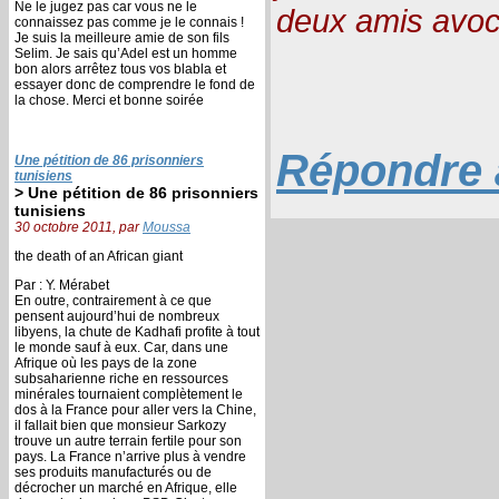
Ne le jugez pas car vous ne le
deux amis avoc
connaissez pas comme je le connais !
Je suis la meilleure amie de son fils
Selim. Je sais qu’Adel est un homme
bon alors arrêtez tous vos blabla et
essayer donc de comprendre le fond de
la chose. Merci et bonne soirée
Répondre à
Une pétition de 86 prisonniers
tunisiens
> Une pétition de 86 prisonniers
tunisiens
30 octobre 2011, par
Moussa
the death of an African giant
Par : Y. Mérabet
En outre, contrairement à ce que
pensent aujourd’hui de nombreux
libyens, la chute de Kadhafi profite à tout
le monde sauf à eux. Car, dans une
Afrique où les pays de la zone
subsaharienne riche en ressources
minérales tournaient complètement le
dos à la France pour aller vers la Chine,
il fallait bien que monsieur Sarkozy
trouve un autre terrain fertile pour son
pays. La France n’arrive plus à vendre
ses produits manufacturés ou de
décrocher un marché en Afrique, elle