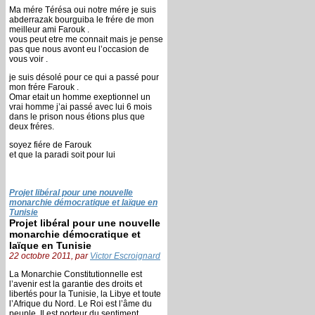
Ma mére Térésa oui notre mére je suis
abderrazak bourguiba le frére de mon
meilleur ami Farouk .
vous peut etre me connait mais je pense
pas que nous avont eu l’occasion de
vous voir .
je suis désolé pour ce qui a passé pour
mon frére Farouk .
Omar etait un homme exeptionnel un
vrai homme j’ai passé avec lui 6 mois
dans le prison nous étions plus que
deux fréres.
soyez fiére de Farouk
et que la paradi soit pour lui
Projet libéral pour une nouvelle
monarchie démocratique et laïque en
Tunisie
Projet libéral pour une nouvelle
monarchie démocratique et
laïque en Tunisie
22 octobre 2011, par
Victor Escroignard
La Monarchie Constitutionnelle est
l’avenir est la garantie des droits et
libertés pour la Tunisie, la Libye et toute
l’Afrique du Nord. Le Roi est l’âme du
peuple, Il est porteur du sentiment