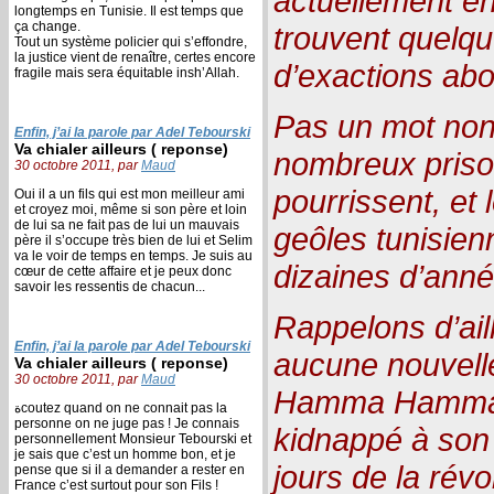
actuellement en
longtemps en Tunisie. Il est temps que
ça change.
trouvent quelqu
Tout un système policier qui s’effondre,
la justice vient de renaître, certes encore
d’exactions ab
fragile mais sera équitable insh’Allah.
Pas un mot non 
Enfin, j’ai la parole par Adel Tebourski
Va chialer ailleurs ( reponse)
nombreux prison
30 octobre 2011, par
Maud
pourrissent, et 
Oui il a un fils qui est mon meilleur ami
et croyez moi, même si son père et loin
de lui sa ne fait pas de lui un mauvais
geôles tunisien
père il s’occupe très bien de lui et Selim
va le voir de temps en temps. Je suis au
dizaines d’anné
cœur de cette affaire et je peux donc
savoir les ressentis de chacun...
Rappelons d’aill
Enfin, j’ai la parole par Adel Tebourski
aucune nouvell
Va chialer ailleurs ( reponse)
30 octobre 2011, par
Maud
Hamma Hammam
ةcoutez quand on ne connait pas la
personne on ne juge pas ! Je connais
kidnappé à son 
personnellement Monsieur Tebourski et
je sais que c’est un homme bon, et je
jours de la rév
pense que si il a demander a rester en
France c’est surtout pour son Fils !