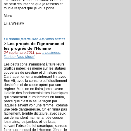
ne peut résumer ce que je ressens et
tout le respect que je vous porte.
Merci...
Lilia Weslaty
Le double jeu de Ben Ali / Nino Mucci
> Les procès de l’ignorance et
les progrés de l’Homme
24 septembre 2011, par
a posteriori,
l’auteur Nino Mucci
Les petits cons s’amusent à faire leurs
graffitis imbéciles même sur les statues
couvertes de prestige et d’histoire de
Carthage ; on en a maintenant fini avec
Ben Ali, avec la censure et l’étouffement
des idées et de coeur opéré par son
régime. Mais on en finira jamais avec
l’idiotie des fondamentalistes islamiques
qui promenent leurs femmes en burka,
parce que c’est la seule façon par
laquelle savent voir une femme : comme
une bête dangeureuse. On en finira pas
facilement, terrible dictature, avec ceux
qui demandent maintenant de couper
les mains, les jambes et les bras,
suivant l’obsolète loi coranique, sans se
faire aucun souci de l’Homme. Jésus, le