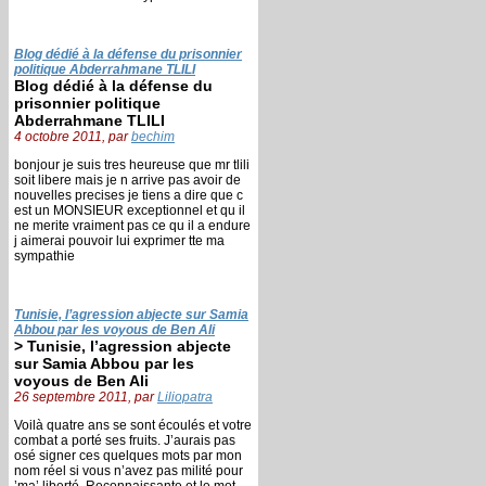
Blog dédié à la défense du prisonnier
politique Abderrahmane TLILI
Blog dédié à la défense du
prisonnier politique
Abderrahmane TLILI
4 octobre 2011, par
bechim
bonjour je suis tres heureuse que mr tlili
soit libere mais je n arrive pas avoir de
nouvelles precises je tiens a dire que c
est un MONSIEUR exceptionnel et qu il
ne merite vraiment pas ce qu il a endure
j aimerai pouvoir lui exprimer tte ma
sympathie
Tunisie, l’agression abjecte sur Samia
Abbou par les voyous de Ben Ali
> Tunisie, l’agression abjecte
sur Samia Abbou par les
voyous de Ben Ali
26 septembre 2011, par
Liliopatra
Voilà quatre ans se sont écoulés et votre
combat a porté ses fruits. J’aurais pas
osé signer ces quelques mots par mon
nom réel si vous n’avez pas milité pour
’ma’ liberté. Reconnaissante et le mot