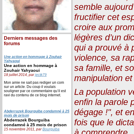
semble aujourd’
fructifier cet e
croire aux pro
légères d’un dic
Derniers messages des
forums
qui a prouvé à 
violence, sa rap
Une action en hommage à Zouhair
Yahyaoui
sa famille, et s
Une action en hommage à
Zouhair Yahyaoui
18 juillet 2014, par
jectk79
manipulation e
Mon amie ne sait pas rediger un com
sur un article. Du coup il voulais
La population vé
souligner par ce commentaire qu’il est
ravi du contenu de ce blog internet.
enfin la parole 
dégage !", et e
Abderrazek Bourguiba condamné à 25
mois de prison
fois que le dicta
Abderrazek Bourguiba
condamné à 25 mois de prison
15 novembre 2011, par
Bourguiba
à comprendre.