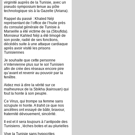
virginité auprès de la Tunisie, avec un
pseudo symposium tenue au pôle
technologique sis à la Gazelle (Ariana).
Rappel du passé : Khaled Néji
représentant de l’office de l’huile près
du consulat générale de Tunisie à
Marseille a été victime de sa (Stoufida).
Monsieur Kahled Néji a été limogé de
son poste, radié de ses fonctions,
décédés suite à une attaque cardiaque
après avoir visité les prisons
Tunisiennes
Je souhaite que cette personne
n’intervienne plus sur le sol Tunisien
afin de crée des réseaux encore pire
qu’avant et revenir au pouvoir par la
fenêtre.
Aidez moi à dire la vérité sur ce
malheureux de la Sbikha (kairouan) qui
fout la honte à son peuple.
Ce Virus, qui trompe sa femme sans
scrupule ni honte. A trahit ce que nos
ancêtres ont essayé de bâtir, bravour,
fraternité dévouement, sincérité.
Il est et il sera toujours à l’antipode des
Tunisiens , lèches botes et au plurielles
Vive la Tunisie sans hypocrites