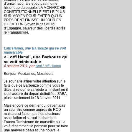
d’unité nationale et du patrimoine
historique du peuple. LA MONARCHIE
CONSTITUTIONNELLE EST LE PLUS
SUR MOYEN POUR EVITER QU’UN
PRESIDENT FINISSE UN JOUR EN
DICTATEUR (voyez le cas du roi
d’Espagne, sauveur des libertés après
le Franquisme).
Lotfi Hamdi, une Barbouze qui se voit
ministrable
> Lotfi Hamdi, une Barbouze qui
se voit ministrable
4 octobre 2011, par
Anti Lotfi Hamdi
Bonjour Mesdames, Messieurs,
Je souhaite attirer votre attention sur le
faite que ce Barbouze comme vous le
dites, a retourné sa veste à l’instant où il
s’est assuré du départ définitif du ZABA
plus exactement le 18 Janvier 2011.
Mais encore ce dernier qui détient pas
un seul titre comme auprès du RCD
mais aussi faison parti de plusieurs
association et surout la chambre
Franco-Tunisienne de marseille ou il a
volé récemment le portfolio pour se faire
une nouvelle peau et une nouvelle