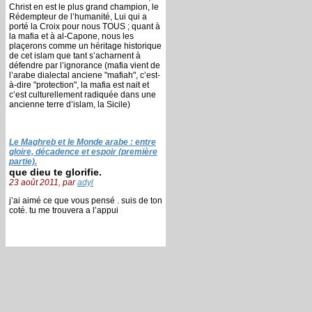
Christ en est le plus grand champion, le
Rédempteur de l’humanité, Lui qui a
porté la Croix pour nous TOUS ; quant à
la mafia et à al-Capone, nous les
plaçerons comme un héritage historique
de cet islam que tant s’acharnent à
défendre par l’ignorance (mafia vient de
l’arabe dialectal anciene "mafiah", c’est-
à-dire "protection", la mafia est nait et
c’est culturellement radiquée dans une
ancienne terre d’islam, la Sicile)
Le Maghreb et le Monde arabe : entre
gloire, décadence et espoir (première
partie).
que dieu te glorifie.
23 août 2011, par
adyl
j’ai aimé ce que vous pensé . suis de ton
coté. tu me trouvera a l’appui