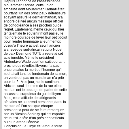
Depuis l’annonce de l’assassinat de
Mouammar Kadhafi, cette union
africaine dont Mouammar Kadhafi était
pourtant l’un des principaux défenseurs
et ayant assuré le dernier mandat, n’a
encore délivré aucun message officiel
de condoléance à ses proches ou de
regret. Egalement, même ceux qui hier
tentaient de le soutenir n’ont pas eu le
moindre courage de lever leur petit doigt
pour rendre hommage à leur mentor.
Jusqu’à l’heure actuel, seul l’ancien
archevêque sud-africain et prix Nobel
de paix Desmond TUTU a regretté cet
acte ignoble. Même le président
Abdoulaye Wade que l’on sait pourtant
proche des révoltés libyens n’a pas
encore salué la mort de l’homme qu’il
souhaitait tant. Le lendemain de sa mort,
un vendredi pas un musulman n’a prié
pour lui ?.. A ce jour, sur le continent
Africain, seul l’homme de la rue et les
medias ont le courage de parler de cette
assassina crapuleux du guide libyen.
Mais, cette attitude des dirigeants
africains ne surprend personne, dans la
mesure où l’on sait que chaque
président a peur de se faire remarquer
par un Nicolas Sarkozy qui est capable
de tout si la tête d’un président africain
ou d’un arabe l’énerve.
Conclusion La Libye et l’Afrique toute