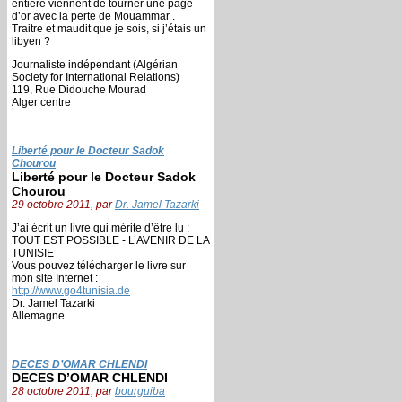
entière viennent de tourner une page
d’or avec la perte de Mouammar .
Traitre et maudit que je sois, si j’étais un
libyen ?
Journaliste indépendant (Algérian
Society for International Relations)
119, Rue Didouche Mourad
Alger centre
Liberté pour le Docteur Sadok
Chourou
Liberté pour le Docteur Sadok
Chourou
29 octobre 2011, par
Dr. Jamel Tazarki
J’ai écrit un livre qui mérite d’être lu :
TOUT EST POSSIBLE - L’AVENIR DE LA
TUNISIE
Vous pouvez télécharger le livre sur
mon site Internet :
http://www.go4tunisia.de
Dr. Jamel Tazarki
Allemagne
DECES D’OMAR CHLENDI
DECES D’OMAR CHLENDI
28 octobre 2011, par
bourguiba