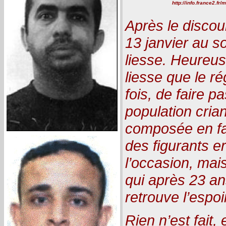
http://info.france2.fr
Après le discour
13 janvier au so
liesse. Heureus
liesse que le r
fois, de faire 
population crian
composée en fa
des figurants e
l’occasion, mai
qui après 23 a
retrouve l’espoi
Rien n’est fait, 