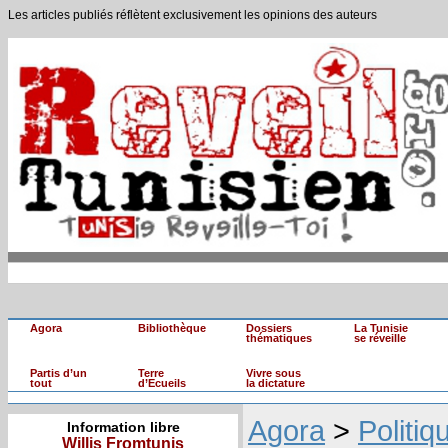
Les articles publiés réflètent exclusivement les opinions des auteurs
Agora
Bibliothèque
Dossiers
La Tunisie
thématiques
se réveille
Partis d’un
Terre
Vivre sous
tout
d’Ecueils
la dictature
Agora
>
Politiq
Information libre
Willis Fromtunis