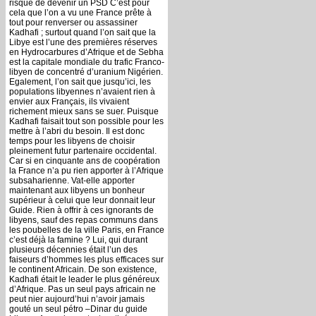
risque de devenir un PSD C’est pour
cela que l’on a vu une France prête à
tout pour renverser ou assassiner
Kadhafi ; surtout quand l’on sait que la
Libye est l’une des premières réserves
en Hydrocarbures d’Afrique et de Sebha
est la capitale mondiale du trafic Franco-
libyen de concentré d’uranium Nigérien.
Egalement, l’on sait que jusqu’ici, les
populations libyennes n’avaient rien à
envier aux Français, ils vivaient
richement mieux sans se suer. Puisque
Kadhafi faisait tout son possible pour les
mettre à l’abri du besoin. Il est donc
temps pour les libyens de choisir
pleinement futur partenaire occidental.
Car si en cinquante ans de coopération
la France n’a pu rien apporter à l’Afrique
subsaharienne. Vat-elle apporter
maintenant aux libyens un bonheur
supérieur à celui que leur donnait leur
Guide. Rien à offrir à ces ignorants de
libyens, sauf des repas communs dans
les poubelles de la ville Paris, en France
c’est déjà la famine ? Lui, qui durant
plusieurs décennies était l’un des
faiseurs d’hommes les plus efficaces sur
le continent Africain. De son existence,
Kadhafi était le leader le plus généreux
d’Afrique. Pas un seul pays africain ne
peut nier aujourd’hui n’avoir jamais
gouté un seul pétro –Dinar du guide