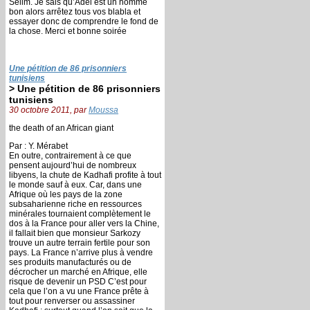
Selim. Je sais qu’Adel est un homme
bon alors arrêtez tous vos blabla et
essayer donc de comprendre le fond de
la chose. Merci et bonne soirée
Une pétition de 86 prisonniers
tunisiens
> Une pétition de 86 prisonniers
tunisiens
30 octobre 2011, par
Moussa
the death of an African giant
Par : Y. Mérabet
En outre, contrairement à ce que
pensent aujourd’hui de nombreux
libyens, la chute de Kadhafi profite à tout
le monde sauf à eux. Car, dans une
Afrique où les pays de la zone
subsaharienne riche en ressources
minérales tournaient complètement le
dos à la France pour aller vers la Chine,
il fallait bien que monsieur Sarkozy
trouve un autre terrain fertile pour son
pays. La France n’arrive plus à vendre
ses produits manufacturés ou de
décrocher un marché en Afrique, elle
risque de devenir un PSD C’est pour
cela que l’on a vu une France prête à
tout pour renverser ou assassiner