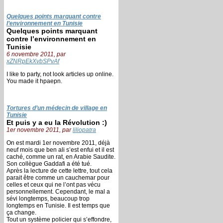
Quelques points marquant contre
l’environnement en Tunisie
Quelques points marquant
contre l’environnement en
Tunisie
6 novembre 2011, par
xZNRpEkXvbSPvAf
I like to party, not look articles up online.
You made it hpaepn.
Tortures d’un médecin de village en
Tunisie
Et puis y a eu la Révolution :)
1er novembre 2011, par
liliopatra
On est mardi 1er novembre 2011, déjà
neuf mois que ben ali s’est enfui et il est
caché, comme un rat, en Arabie Saudite.
Son collègue Gaddafi a été tué.
Après la lecture de cette lettre, tout cela
parait être comme un cauchemar pour
celles et ceux qui ne l’ont pas vécu
personnellement. Cependant, le mal a
sévi longtemps, beaucoup trop
longtemps en Tunisie. Il est temps que
ça change.
Tout un système policier qui s’effondre,