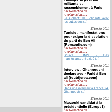
militants et
rassemblement à Paris
par Rédaction de
reveiltunisien.org
Le Collectif de Solidarité avec
les Luttes des (...)
17 janvier
2011
Tunisie : manifestations
pour exiger la dissolution
du parti de Ben Ali
(Romandie.com)
par Rédaction de
reveiltunisien.org
Source TUNIS - Des
manifestants ont exigé (...)
17 janvier
2011
Interview : Ghannouchi
déclare avoir Parlé à Ben
ali (toutdjerba.com)
par Rédaction de
reveiltunisien.org
Dans une interview à France 24,
Ghannouchi (...)
17 janvier
2011
Marzouki candidat à la
présidentielle (Europe1)
par Rédaction de