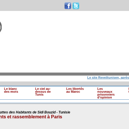
Le site Reveiltunisen, après 10 an
Le blanc
Le ciel au-
Les libertés
Les
des mots
dessus de
au Maroc
nouveaux
Tunis
prisonniers
d’opinion
Luttes des Habitants de Sidi Bouzid - Tunisie
ants et rassemblement à Paris