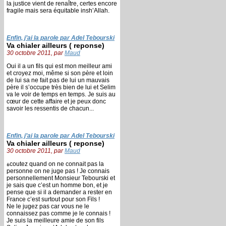
la justice vient de renaître, certes encore
fragile mais sera équitable insh’Allah.
Enfin, j’ai la parole par Adel Tebourski
Va chialer ailleurs ( reponse)
30 octobre 2011, par
Maud
Oui il a un fils qui est mon meilleur ami
et croyez moi, même si son père et loin
de lui sa ne fait pas de lui un mauvais
père il s’occupe très bien de lui et Selim
va le voir de temps en temps. Je suis au
cœur de cette affaire et je peux donc
savoir les ressentis de chacun...
Enfin, j’ai la parole par Adel Tebourski
Va chialer ailleurs ( reponse)
30 octobre 2011, par
Maud
ةcoutez quand on ne connait pas la
personne on ne juge pas ! Je connais
personnellement Monsieur Tebourski et
je sais que c’est un homme bon, et je
pense que si il a demander a rester en
France c’est surtout pour son Fils !
Ne le jugez pas car vous ne le
connaissez pas comme je le connais !
Je suis la meilleure amie de son fils