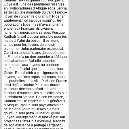
Kadhafi ; surtout quand l’on sait que la
Libye est l’une des premières réserves
en Hydrocarbures d’Afrique et de Sebha
est la capitale mondiale du trafic Franco-
libyen de concentré d’uranium Nigérien.
Egalement, l’on sait que jusqu’ici, les
populations libyennes n’avaient rien à
envier aux Français, ils vivaient
richement mieux sans se suer. Puisque
Kadhafi faisait tout son possible pour les
mettre à l’abri du besoin. Il est donc
temps pour les libyens de choisir
pleinement futur partenaire occidental.
Car si en cinquante ans de coopération
la France n’a pu rien apporter à l’Afrique
subsaharienne. Vat-elle apporter
maintenant aux libyens un bonheur
supérieur à celui que leur donnait leur
Guide. Rien à offrir à ces ignorants de
libyens, sauf des repas communs dans
les poubelles de la ville Paris, en France
c’est déjà la famine ? Lui, qui durant
plusieurs décennies était l’un des
faiseurs d’hommes les plus efficaces sur
le continent Africain. De son existence,
Kadhafi était le leader le plus généreux
d’Afrique. Pas un seul pays africain ne
peut nier aujourd’hui n’avoir jamais
gouté un seul pétro –Dinar du guide
Libyen. Aveuglement, et motivé par son
projet des Etats-Unis d’Afrique, Kadhafi
de son existence a partagé l’argent du