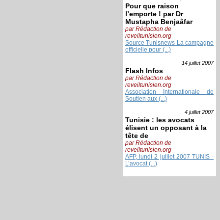
Pour que raison
l’emporte ! par Dr
Mustapha Benjaâfar
par Rédaction de
reveiltunisien.org
Source Tunisnews La campagne
officielle pour (...)
14 juillet
2007
Flash Infos
par Rédaction de
reveiltunisien.org
Association Internationale de
Soutien aux (...)
4 juillet
2007
Tunisie : les avocats
élisent un opposant à la
tête de
par Rédaction de
reveiltunisien.org
AFP, lundi 2 juillet 2007 TUNIS -
L’avocat (...)