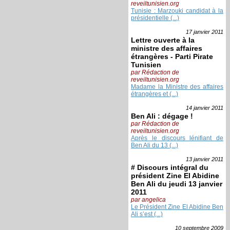
reveiltunisien.org
Tunisie : Marzouki candidat à la
présidentielle (...)
17 janvier
2011
Lettre ouverte à la
ministre des affaires
étrangères - Parti Pirate
Tunisien
par Rédaction de
reveiltunisien.org
Madame la Ministre des affaires
étrangères et (...)
14 janvier
2011
Ben Ali : dégage !
par Rédaction de
reveiltunisien.org
Après le discours lénifiant de
Ben Ali du 13 (...)
13 janvier
2011
# Discours intégral du
président Zine El Abidine
Ben Ali du jeudi 13 janvier
2011
par angelica
Le Président Zine El Abidine Ben
Ali s’est (...)
10 septembre
2009