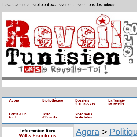
Les articles publiés réflètent exclusivement les opinions des auteurs
Agora
Bibliothèque
Dossiers
La Tunisie
thématiques
se réveille
Partis d’un
Terre
Vivre sous
tout
d’Ecueils
la dictature
Agora
>
Politiq
Information libre
Willis Fromtunis