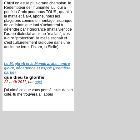
Christ en est le plus grand champion, le
Rédempteur de l’humanité, Lui qui a
porté la Croix pour nous TOUS ; quant à
la mafia et à al-Capone, nous les
plaçerons comme un héritage historique
de cet islam que tant s’acharnent à
défendre par l’ignorance (mafia vient de
l’arabe dialectal anciene "mafiah", c’est-
à-dire "protection", la mafia est nait et
c’est culturellement radiquée dans une
ancienne terre d’islam, la Sicile)
Le Maghreb et le Monde arabe : entre
gloire, décadence et espoir (première
partie).
que dieu te glorifie.
23 août 2011, par
adyl
j’ai aimé ce que vous pensé . suis de ton
coté. tu me trouvera a l’appui