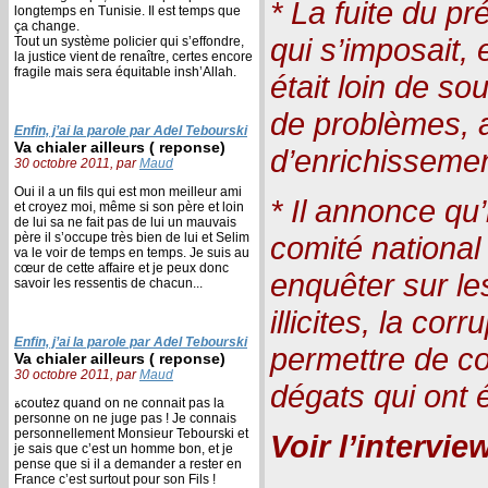
* La fuite du pr
longtemps en Tunisie. Il est temps que
ça change.
qui s’imposait, 
Tout un système policier qui s’effondre,
la justice vient de renaître, certes encore
fragile mais sera équitable insh’Allah.
était loin de so
de problèmes, a
Enfin, j’ai la parole par Adel Tebourski
Va chialer ailleurs ( reponse)
d’enrichissemen
30 octobre 2011, par
Maud
Oui il a un fils qui est mon meilleur ami
* Il annonce qu’
et croyez moi, même si son père et loin
de lui sa ne fait pas de lui un mauvais
père il s’occupe très bien de lui et Selim
comité national
va le voir de temps en temps. Je suis au
cœur de cette affaire et je peux donc
enquêter sur le
savoir les ressentis de chacun...
illicites, la cor
Enfin, j’ai la parole par Adel Tebourski
permettre de co
Va chialer ailleurs ( reponse)
30 octobre 2011, par
Maud
dégats qui ont é
ةcoutez quand on ne connait pas la
personne on ne juge pas ! Je connais
personnellement Monsieur Tebourski et
Voir l’interview
je sais que c’est un homme bon, et je
pense que si il a demander a rester en
France c’est surtout pour son Fils !