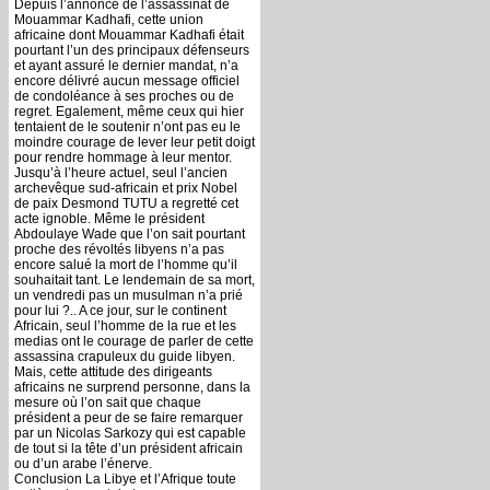
Depuis l’annonce de l’assassinat de
Mouammar Kadhafi, cette union
africaine dont Mouammar Kadhafi était
pourtant l’un des principaux défenseurs
et ayant assuré le dernier mandat, n’a
encore délivré aucun message officiel
de condoléance à ses proches ou de
regret. Egalement, même ceux qui hier
tentaient de le soutenir n’ont pas eu le
moindre courage de lever leur petit doigt
pour rendre hommage à leur mentor.
Jusqu’à l’heure actuel, seul l’ancien
archevêque sud-africain et prix Nobel
de paix Desmond TUTU a regretté cet
acte ignoble. Même le président
Abdoulaye Wade que l’on sait pourtant
proche des révoltés libyens n’a pas
encore salué la mort de l’homme qu’il
souhaitait tant. Le lendemain de sa mort,
un vendredi pas un musulman n’a prié
pour lui ?.. A ce jour, sur le continent
Africain, seul l’homme de la rue et les
medias ont le courage de parler de cette
assassina crapuleux du guide libyen.
Mais, cette attitude des dirigeants
africains ne surprend personne, dans la
mesure où l’on sait que chaque
président a peur de se faire remarquer
par un Nicolas Sarkozy qui est capable
de tout si la tête d’un président africain
ou d’un arabe l’énerve.
Conclusion La Libye et l’Afrique toute