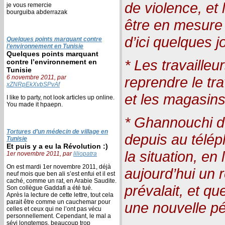
de violence, et
je vous remercie
bourguiba abderrazak
être en mesure d
d’ici quelques j
Quelques points marquant contre
l’environnement en Tunisie
Quelques points marquant
* Les travailleu
contre l’environnement en
Tunisie
6 novembre 2011, par
reprendre le tra
xZNRpEkXvbSPvAf
et les magasins
I like to party, not look articles up online.
You made it hpaepn.
* Ghannouchi dé
Tortures d’un médecin de village en
depuis au télépho
Tunisie
Et puis y a eu la Révolution :)
la situation, en l
1er novembre 2011, par
liliopatra
On est mardi 1er novembre 2011, déjà
aujourd’hui un r
neuf mois que ben ali s’est enfui et il est
caché, comme un rat, en Arabie Saudite.
prévalait, et qu
Son collègue Gaddafi a été tué.
Après la lecture de cette lettre, tout cela
parait être comme un cauchemar pour
une nouvelle pé
celles et ceux qui ne l’ont pas vécu
personnellement. Cependant, le mal a
sévi longtemps, beaucoup trop