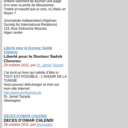
entière viennent de tourner une page
d’or avec la perte de Mouammar .
Traitre et maudit que je sois, si j’étais un
libyen ?
Journaliste indépendant (Algérian
Society for International Relations)
119, Rue Didouche Mourad
Alger centre
Liberté pour le Docteur Sadok
Chourou
Liberté pour le Docteur Sadok
Chourou
29 octobre 2011, par
Dr. Jamel Tazarki
J’ai écrit un livre qui mérite d’être lu :
TOUT EST POSSIBLE - L’AVENIR DE LA
TUNISIE
Vous pouvez télécharger le livre sur
mon site Internet :
http://www.go4tunisia.de
Dr. Jamel Tazarki
Allemagne
DECES D’OMAR CHLENDI
DECES D’OMAR CHLENDI
28 octobre 2011, par
bourguiba