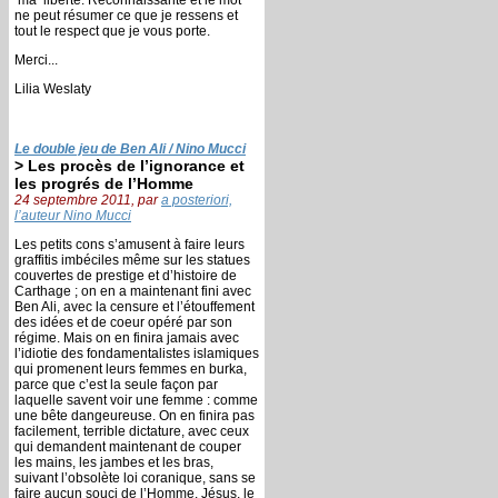
ne peut résumer ce que je ressens et
tout le respect que je vous porte.
Merci...
Lilia Weslaty
Le double jeu de Ben Ali / Nino Mucci
> Les procès de l’ignorance et
les progrés de l’Homme
24 septembre 2011, par
a posteriori,
l’auteur Nino Mucci
Les petits cons s’amusent à faire leurs
graffitis imbéciles même sur les statues
couvertes de prestige et d’histoire de
Carthage ; on en a maintenant fini avec
Ben Ali, avec la censure et l’étouffement
des idées et de coeur opéré par son
régime. Mais on en finira jamais avec
l’idiotie des fondamentalistes islamiques
qui promenent leurs femmes en burka,
parce que c’est la seule façon par
laquelle savent voir une femme : comme
une bête dangeureuse. On en finira pas
facilement, terrible dictature, avec ceux
qui demandent maintenant de couper
les mains, les jambes et les bras,
suivant l’obsolète loi coranique, sans se
faire aucun souci de l’Homme. Jésus, le