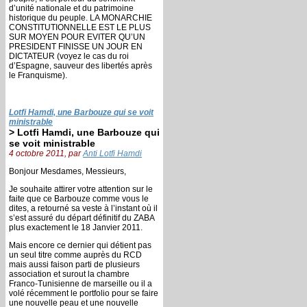
d’unité nationale et du patrimoine
historique du peuple. LA MONARCHIE
CONSTITUTIONNELLE EST LE PLUS
SUR MOYEN POUR EVITER QU’UN
PRESIDENT FINISSE UN JOUR EN
DICTATEUR (voyez le cas du roi
d’Espagne, sauveur des libertés après
le Franquisme).
Lotfi Hamdi, une Barbouze qui se voit
ministrable
> Lotfi Hamdi, une Barbouze qui
se voit ministrable
4 octobre 2011, par
Anti Lotfi Hamdi
Bonjour Mesdames, Messieurs,
Je souhaite attirer votre attention sur le
faite que ce Barbouze comme vous le
dites, a retourné sa veste à l’instant où il
s’est assuré du départ définitif du ZABA
plus exactement le 18 Janvier 2011.
Mais encore ce dernier qui détient pas
un seul titre comme auprès du RCD
mais aussi faison parti de plusieurs
association et surout la chambre
Franco-Tunisienne de marseille ou il a
volé récemment le portfolio pour se faire
une nouvelle peau et une nouvelle