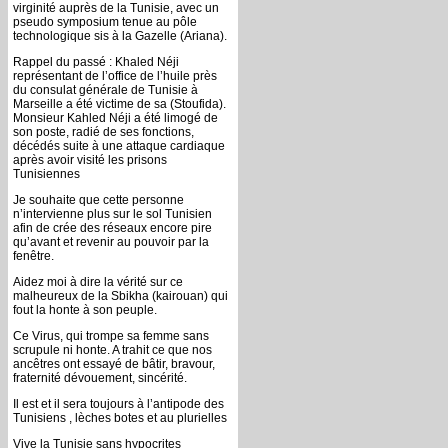
virginité auprès de la Tunisie, avec un
pseudo symposium tenue au pôle
technologique sis à la Gazelle (Ariana).
Rappel du passé : Khaled Néji
représentant de l’office de l’huile près
du consulat générale de Tunisie à
Marseille a été victime de sa (Stoufida).
Monsieur Kahled Néji a été limogé de
son poste, radié de ses fonctions,
décédés suite à une attaque cardiaque
après avoir visité les prisons
Tunisiennes
Je souhaite que cette personne
n’intervienne plus sur le sol Tunisien
afin de crée des réseaux encore pire
qu’avant et revenir au pouvoir par la
fenêtre.
Aidez moi à dire la vérité sur ce
malheureux de la Sbikha (kairouan) qui
fout la honte à son peuple.
Ce Virus, qui trompe sa femme sans
scrupule ni honte. A trahit ce que nos
ancêtres ont essayé de bâtir, bravour,
fraternité dévouement, sincérité.
Il est et il sera toujours à l’antipode des
Tunisiens , lèches botes et au plurielles
Vive la Tunisie sans hypocrites