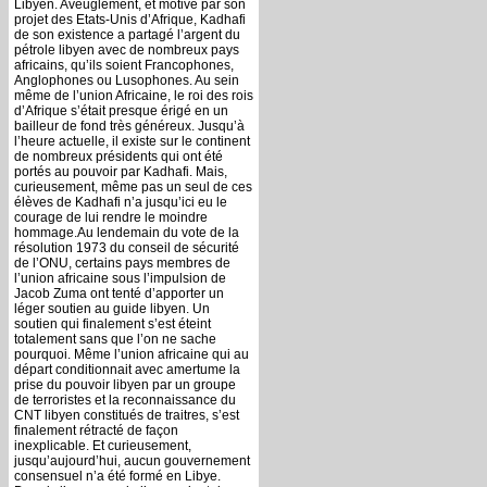
Libyen. Aveuglement, et motivé par son
projet des Etats-Unis d’Afrique, Kadhafi
de son existence a partagé l’argent du
pétrole libyen avec de nombreux pays
africains, qu’ils soient Francophones,
Anglophones ou Lusophones. Au sein
même de l’union Africaine, le roi des rois
d’Afrique s’était presque érigé en un
bailleur de fond très généreux. Jusqu’à
l’heure actuelle, il existe sur le continent
de nombreux présidents qui ont été
portés au pouvoir par Kadhafi. Mais,
curieusement, même pas un seul de ces
élèves de Kadhafi n’a jusqu’ici eu le
courage de lui rendre le moindre
hommage.Au lendemain du vote de la
résolution 1973 du conseil de sécurité
de l’ONU, certains pays membres de
l’union africaine sous l’impulsion de
Jacob Zuma ont tenté d’apporter un
léger soutien au guide libyen. Un
soutien qui finalement s’est éteint
totalement sans que l’on ne sache
pourquoi. Même l’union africaine qui au
départ conditionnait avec amertume la
prise du pouvoir libyen par un groupe
de terroristes et la reconnaissance du
CNT libyen constitués de traitres, s’est
finalement rétracté de façon
inexplicable. Et curieusement,
jusqu’aujourd’hui, aucun gouvernement
consensuel n’a été formé en Libye.