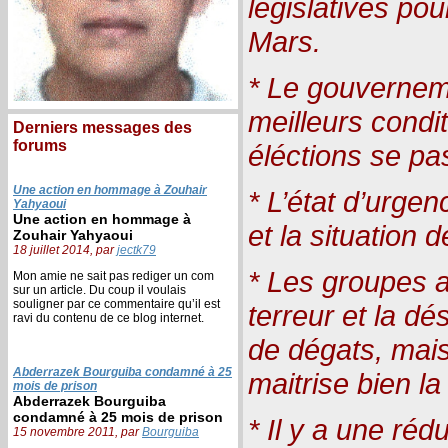
législatives pou
Mars.
* Le gouvernem
meilleurs condi
Derniers messages des
forums
éléctions se pa
Une action en hommage à Zouhair
* L’état d’urgen
Yahyaoui
Une action en hommage à
et la situation
Zouhair Yahyaoui
18 juillet 2014, par
jectk79
* Les groupes 
Mon amie ne sait pas rediger un com
sur un article. Du coup il voulais
souligner par ce commentaire qu’il est
terreur et la dé
ravi du contenu de ce blog internet.
de dégats, mais
Abderrazek Bourguiba condamné à 25
maitrise bien la 
mois de prison
Abderrazek Bourguiba
condamné à 25 mois de prison
* Il y a une réd
15 novembre 2011, par
Bourguiba