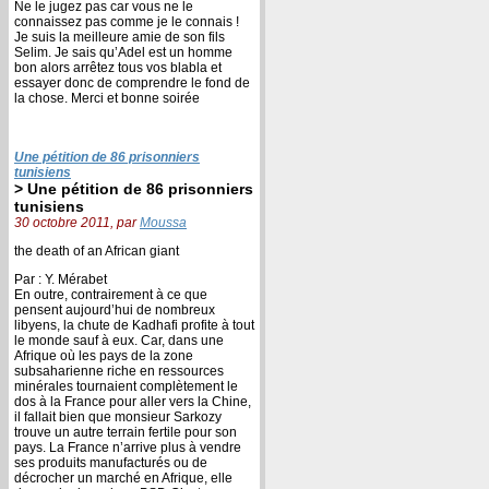
Ne le jugez pas car vous ne le
connaissez pas comme je le connais !
Je suis la meilleure amie de son fils
Selim. Je sais qu’Adel est un homme
bon alors arrêtez tous vos blabla et
essayer donc de comprendre le fond de
la chose. Merci et bonne soirée
Une pétition de 86 prisonniers
tunisiens
> Une pétition de 86 prisonniers
tunisiens
30 octobre 2011, par
Moussa
the death of an African giant
Par : Y. Mérabet
En outre, contrairement à ce que
pensent aujourd’hui de nombreux
libyens, la chute de Kadhafi profite à tout
le monde sauf à eux. Car, dans une
Afrique où les pays de la zone
subsaharienne riche en ressources
minérales tournaient complètement le
dos à la France pour aller vers la Chine,
il fallait bien que monsieur Sarkozy
trouve un autre terrain fertile pour son
pays. La France n’arrive plus à vendre
ses produits manufacturés ou de
décrocher un marché en Afrique, elle