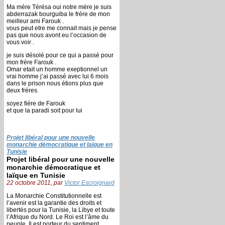
Ma mére Térésa oui notre mére je suis
abderrazak bourguiba le frére de mon
meilleur ami Farouk .
vous peut etre me connait mais je pense
pas que nous avont eu l’occasion de
vous voir .
je suis désolé pour ce qui a passé pour
mon frére Farouk .
Omar etait un homme exeptionnel un
vrai homme j’ai passé avec lui 6 mois
dans le prison nous étions plus que
deux fréres.
soyez fiére de Farouk
et que la paradi soit pour lui
Projet libéral pour une nouvelle
monarchie démocratique et laïque en
Tunisie
Projet libéral pour une nouvelle
monarchie démocratique et
laïque en Tunisie
22 octobre 2011, par
Victor Escroignard
La Monarchie Constitutionnelle est
l’avenir est la garantie des droits et
libertés pour la Tunisie, la Libye et toute
l’Afrique du Nord. Le Roi est l’âme du
peuple, Il est porteur du sentiment