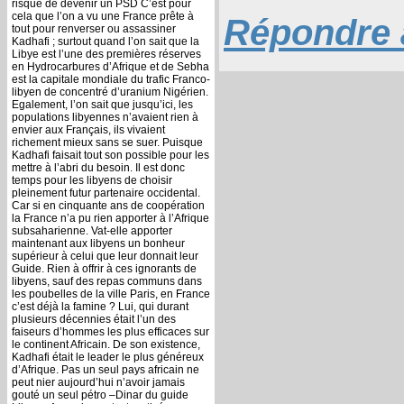
risque de devenir un PSD C’est pour
cela que l’on a vu une France prête à
Répondre à
tout pour renverser ou assassiner
Kadhafi ; surtout quand l’on sait que la
Libye est l’une des premières réserves
en Hydrocarbures d’Afrique et de Sebha
est la capitale mondiale du trafic Franco-
libyen de concentré d’uranium Nigérien.
Egalement, l’on sait que jusqu’ici, les
populations libyennes n’avaient rien à
envier aux Français, ils vivaient
richement mieux sans se suer. Puisque
Kadhafi faisait tout son possible pour les
mettre à l’abri du besoin. Il est donc
temps pour les libyens de choisir
pleinement futur partenaire occidental.
Car si en cinquante ans de coopération
la France n’a pu rien apporter à l’Afrique
subsaharienne. Vat-elle apporter
maintenant aux libyens un bonheur
supérieur à celui que leur donnait leur
Guide. Rien à offrir à ces ignorants de
libyens, sauf des repas communs dans
les poubelles de la ville Paris, en France
c’est déjà la famine ? Lui, qui durant
plusieurs décennies était l’un des
faiseurs d’hommes les plus efficaces sur
le continent Africain. De son existence,
Kadhafi était le leader le plus généreux
d’Afrique. Pas un seul pays africain ne
peut nier aujourd’hui n’avoir jamais
gouté un seul pétro –Dinar du guide