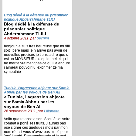
Blog dédié à la défense du prisonnier
politique Abderrahmane TLILI
Blog dédié à la défense du
prisonnier politique
Abderrahmane TLILI
4 octobre 2011, par
bechim
bonjour je suis tres heureuse que mr tlili
soit libere mais je n arrive pas avoir de
nouvelles precises je tiens a dire que c
est un MONSIEUR exceptionnel et qu il
ne merite vraiment pas ce qu il a endure
j aimerai pouvoir lui exprimer tte ma
sympathie
Tunisie, l’agression abjecte sur Samia
Abbou par les voyous de Ben Ali
> Tunisie, l’agression abjecte
sur Samia Abbou par les
voyous de Ben Ali
26 septembre 2011, par
Liliopatra
Voilà quatre ans se sont écoulés et votre
combat a porté ses fruits. J’aurais pas
osé signer ces quelques mots par mon
nom réel si vous n’avez pas milité pour
’ma’ liberté. Reconnaissante et le mot