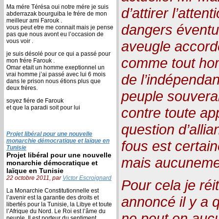
Ma mére Térésa oui notre mére je suis
d’attirer l’atten
abderrazak bourguiba le frére de mon
meilleur ami Farouk .
dangers éventu
vous peut etre me connait mais je pense
pas que nous avont eu l’occasion de
vous voir .
aveugle accord
je suis désolé pour ce qui a passé pour
comme tout hom
mon frére Farouk .
Omar etait un homme exeptionnel un
vrai homme j’ai passé avec lui 6 mois
de l’indépendan
dans le prison nous étions plus que
deux fréres.
peuple souverai
soyez fiére de Farouk
et que la paradi soit pour lui
contre toute ap
question d’alli
Projet libéral pour une nouvelle
monarchie démocratique et laïque en
fous est certai
Tunisie
Projet libéral pour une nouvelle
mais aucunement
monarchie démocratique et
laïque en Tunisie
22 octobre 2011, par
Victor Escroignard
Pour cela je réi
La Monarchie Constitutionnelle est
annoncé il y a 
l’avenir est la garantie des droits et
libertés pour la Tunisie, la Libye et toute
l’Afrique du Nord. Le Roi est l’âme du
ne peut en auc
peuple, Il est porteur du sentiment