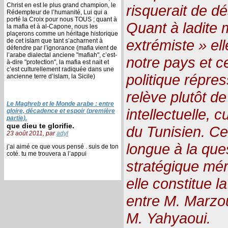
Christ en est le plus grand champion, le
risquerait de dé
Rédempteur de l’humanité, Lui qui a
porté la Croix pour nous TOUS ; quant à
Quant à ladite 
la mafia et à al-Capone, nous les
plaçerons comme un héritage historique
extrémiste » ell
de cet islam que tant s’acharnent à
défendre par l’ignorance (mafia vient de
l’arabe dialectal anciene "mafiah", c’est-
notre pays et ce
à-dire "protection", la mafia est nait et
c’est culturellement radiquée dans une
politique répre
ancienne terre d’islam, la Sicile)
relève plutôt d
Le Maghreb et le Monde arabe : entre
intellectuelle, 
gloire, décadence et espoir (première
partie).
que dieu te glorifie.
du Tunisien. Ce
23 août 2011, par
adyl
longue à la ques
j’ai aimé ce que vous pensé . suis de ton
coté. tu me trouvera a l’appui
stratégique mér
elle constitue 
entre M. Marzou
M. Yahyaoui.