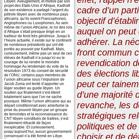
Libyen. Aveuglement, et motivé par son
projet des Etats-Unis d’Afrique, Kadhafi
cadre d’un parti
de son existence a partagé l’argent du
pétrole libyen avec de nombreux pays
objectif d’établ
africains, qu’ils soient Francophones,
Anglophones ou Lusophones. Au sein
même de l’union Africaine, le roi des rois
auquel on peut
d’Afrique s’était presque érigé en un
bailleur de fond très généreux. Jusqu’à
adhérer. La néc
l’heure actuelle, il existe sur le continent
de nombreux présidents qui ont été
portés au pouvoir par Kadhafi. Mais,
front commun co
curieusement, même pas un seul de ces
élèves de Kadhafi n’a jusqu’ici eu le
revendication d
courage de lui rendre le moindre
hommage.Au lendemain du vote de la
des élections l
résolution 1973 du conseil de sécurité
de l’ONU, certains pays membres de
l’union africaine sous l’impulsion de
peut cer tainem
Jacob Zuma ont tenté d’apporter un
léger soutien au guide libyen. Un
d’une majorité 
soutien qui finalement s’est éteint
totalement sans que l’on ne sache
pourquoi. Même l’union africaine qui au
revanche, les 
départ conditionnait avec amertume la
prise du pouvoir libyen par un groupe
stratégiques re
de terroristes et la reconnaissance du
CNT libyen constitués de traitres, s’est
finalement rétracté de façon
politiques et de
inexplicable. Et curieusement,
jusqu’aujourd’hui, aucun gouvernement
choisir et de d
consensuel n’a été formé en Libye.