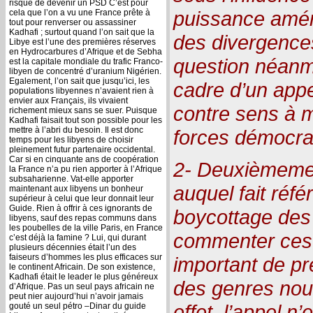
risque de devenir un PSD C’est pour
puissance amér
cela que l’on a vu une France prête à
tout pour renverser ou assassiner
Kadhafi ; surtout quand l’on sait que la
des divergences
Libye est l’une des premières réserves
en Hydrocarbures d’Afrique et de Sebha
question néanmo
est la capitale mondiale du trafic Franco-
libyen de concentré d’uranium Nigérien.
Egalement, l’on sait que jusqu’ici, les
cadre d’un appe
populations libyennes n’avaient rien à
envier aux Français, ils vivaient
contre sens à m
richement mieux sans se suer. Puisque
Kadhafi faisait tout son possible pour les
mettre à l’abri du besoin. Il est donc
forces démocra
temps pour les libyens de choisir
pleinement futur partenaire occidental.
Car si en cinquante ans de coopération
2- Deuxièmement
la France n’a pu rien apporter à l’Afrique
subsaharienne. Vat-elle apporter
auquel fait réfé
maintenant aux libyens un bonheur
supérieur à celui que leur donnait leur
Guide. Rien à offrir à ces ignorants de
boycottage des 
libyens, sauf des repas communs dans
les poubelles de la ville Paris, en France
commenter ces d
c’est déjà la famine ? Lui, qui durant
plusieurs décennies était l’un des
faiseurs d’hommes les plus efficaces sur
important de pr
le continent Africain. De son existence,
Kadhafi était le leader le plus généreux
des genres nous 
d’Afrique. Pas un seul pays africain ne
peut nier aujourd’hui n’avoir jamais
effet, l’appel n
gouté un seul pétro –Dinar du guide