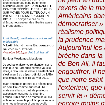
d’unité nationale et du patrimoine
revers de la mai
historique du peuple. LA MONARCHIE
CONSTITUTIONNELLE EST LE PLUS
SUR MOYEN POUR EVITER QU’UN
Américains dans
PRESIDENT FINISSE UN JOUR EN
DICTATEUR (voyez le cas du roi
démocratiser »
d’Espagne, sauveur des libertés après
le Franquisme).
réalisme politi
la prudence mai
Lotfi Hamdi, une Barbouze qui se voit
ministrable
> Lotfi Hamdi, une Barbouze qui
Aujourd’hui les
se voit ministrable
4 octobre 2011, par
Anti Lotfi Hamdi
brèche dans la 
Bonjour Mesdames, Messieurs,
de Ben Ali, il f
Je souhaite attirer votre attention sur le
faite que ce Barbouze comme vous le
engouffrer. Il n
dites, a retourné sa veste à l’instant où il
s’est assuré du départ définitif du ZABA
que notre salut
plus exactement le 18 Janvier 2011.
Mais encore ce dernier qui détient pas
l’extérieur, qu
un seul titre comme auprès du RCD
mais aussi faison parti de plusieurs
servir la « démo
association et surout la chambre
Franco-Tunisienne de marseille ou il a
volé récemment le portfolio pour se faire
encore moins qu
une nouvelle peau et une nouvelle