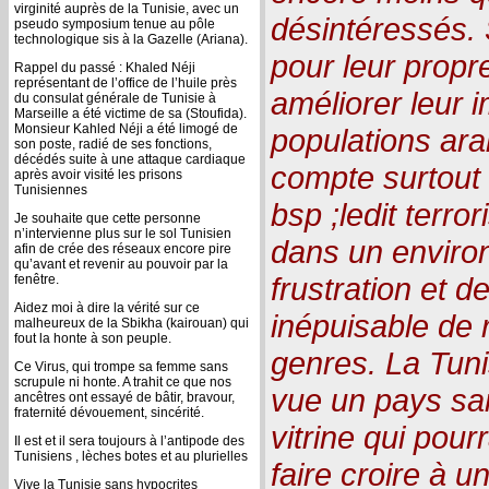
virginité auprès de la Tunisie, avec un
désintéressés. 
pseudo symposium tenue au pôle
technologique sis à la Gazelle (Ariana).
pour leur propr
Rappel du passé : Khaled Néji
représentant de l’office de l’huile près
améliorer leur
du consulat générale de Tunisie à
Marseille a été victime de sa (Stoufida).
Monsieur Kahled Néji a été limogé de
populations ara
son poste, radié de ses fonctions,
décédés suite à une attaque cardiaque
compte surtout 
après avoir visité les prisons
Tunisiennes
bsp ;ledit terro
Je souhaite que cette personne
n’intervienne plus sur le sol Tunisien
dans un enviro
afin de crée des réseaux encore pire
qu’avant et revenir au pouvoir par la
frustration et 
fenêtre.
Aidez moi à dire la vérité sur ce
inépuisable de 
malheureux de la Sbikha (kairouan) qui
fout la honte à son peuple.
genres. La Tuni
Ce Virus, qui trompe sa femme sans
scrupule ni honte. A trahit ce que nos
vue un pays sa
ancêtres ont essayé de bâtir, bravour,
fraternité dévouement, sincérité.
vitrine qui pourr
Il est et il sera toujours à l’antipode des
Tunisiens , lèches botes et au plurielles
faire croire à u
Vive la Tunisie sans hypocrites