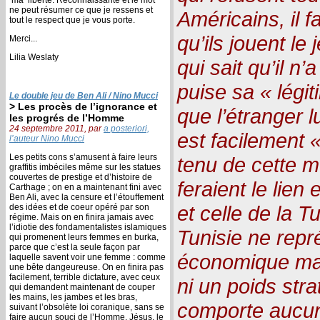
ne peut résumer ce que je ressens et
Américains, il f
tout le respect que je vous porte.
qu’ils jouent le 
Merci...
Lilia Weslaty
qui sait qu’il n
puise sa « légit
Le double jeu de Ben Ali / Nino Mucci
> Les procès de l’ignorance et
que l’étranger lu
les progrés de l’Homme
24 septembre 2011, par
a posteriori,
est facilement 
l’auteur Nino Mucci
Les petits cons s’amusent à faire leurs
tenu de cette m
graffitis imbéciles même sur les statues
couvertes de prestige et d’histoire de
feraient le lien 
Carthage ; on en a maintenant fini avec
Ben Ali, avec la censure et l’étouffement
et celle de la Tu
des idées et de coeur opéré par son
régime. Mais on en finira jamais avec
l’idiotie des fondamentalistes islamiques
Tunisie ne repr
qui promenent leurs femmes en burka,
parce que c’est la seule façon par
économique maj
laquelle savent voir une femme : comme
une bête dangeureuse. On en finira pas
facilement, terrible dictature, avec ceux
ni un poids str
qui demandent maintenant de couper
les mains, les jambes et les bras,
comporte aucune
suivant l’obsolète loi coranique, sans se
faire aucun souci de l’Homme. Jésus, le