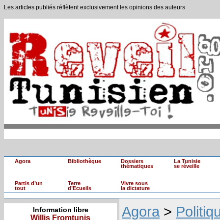
Les articles publiés réflètent exclusivement les opinions des auteurs
Agora
Bibliothèque
Dossiers
La Tunisie
thématiques
se réveille
Partis d’un
Terre
Vivre sous
tout
d’Ecueils
la dictature
Agora
>
Politiq
Information libre
Willis Fromtunis