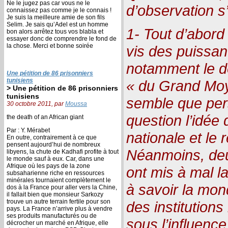
Ne le jugez pas car vous ne le
d’observation s
connaissez pas comme je le connais !
Je suis la meilleure amie de son fils
Selim. Je sais qu’Adel est un homme
1- Tout d’abord 
bon alors arrêtez tous vos blabla et
essayer donc de comprendre le fond de
la chose. Merci et bonne soirée
vis des puissan
notamment le dé
Une pétition de 86 prisonniers
tunisiens
« du Grand Moy
> Une pétition de 86 prisonniers
tunisiens
semble que per
30 octobre 2011, par
Moussa
question l’idée
the death of an African giant
Par : Y. Mérabet
nationale et le r
En outre, contrairement à ce que
pensent aujourd’hui de nombreux
Néanmoins, deu
libyens, la chute de Kadhafi profite à tout
le monde sauf à eux. Car, dans une
Afrique où les pays de la zone
ont mis à mal l
subsaharienne riche en ressources
minérales tournaient complètement le
à savoir la mond
dos à la France pour aller vers la Chine,
il fallait bien que monsieur Sarkozy
trouve un autre terrain fertile pour son
des institution
pays. La France n’arrive plus à vendre
ses produits manufacturés ou de
sous l’influenc
décrocher un marché en Afrique, elle