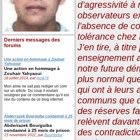
d’agressivité 
observateurs ex
l’absence de c
tolérance chez 
Derniers messages des
J’en tire, à titr
forums
enseignement a
Une action en hommage à Zouhair
Yahyaoui
notre future dém
Une action en hommage à
Zouhair Yahyaoui
plus normal qu
18 juillet 2014, par
jectk79
Mon amie ne sait pas rediger un com
qui ont à leurs 
sur un article. Du coup il voulais
souligner par ce commentaire qu’il est
communs que d
ravi du contenu de ce blog internet.
des réserves fa
Abderrazek Bourguiba condamné à 25
relèvent davant
mois de prison
Abderrazek Bourguiba
des contradict
condamné à 25 mois de prison
15 novembre 2011, par
Bourguiba