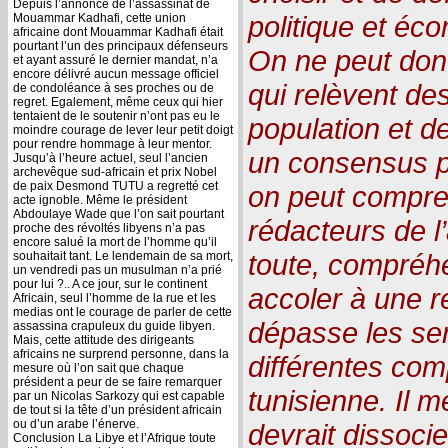
Depuis l’annonce de l’assassinat de
politique et éco
Mouammar Kadhafi, cette union
africaine dont Mouammar Kadhafi était
pourtant l’un des principaux défenseurs
On ne peut donc
et ayant assuré le dernier mandat, n’a
encore délivré aucun message officiel
qui relèvent des
de condoléance à ses proches ou de
regret. Egalement, même ceux qui hier
tentaient de le soutenir n’ont pas eu le
population et de
moindre courage de lever leur petit doigt
pour rendre hommage à leur mentor.
un consensus pe
Jusqu’à l’heure actuel, seul l’ancien
archevêque sud-africain et prix Nobel
de paix Desmond TUTU a regretté cet
on peut compre
acte ignoble. Même le président
Abdoulaye Wade que l’on sait pourtant
rédacteurs de l
proche des révoltés libyens n’a pas
encore salué la mort de l’homme qu’il
toute, compréhe
souhaitait tant. Le lendemain de sa mort,
un vendredi pas un musulman n’a prié
pour lui ?.. A ce jour, sur le continent
accoler à une r
Africain, seul l’homme de la rue et les
medias ont le courage de parler de cette
dépasse les sen
assassina crapuleux du guide libyen.
Mais, cette attitude des dirigeants
africains ne surprend personne, dans la
différentes com
mesure où l’on sait que chaque
président a peur de se faire remarquer
tunisienne. Il 
par un Nicolas Sarkozy qui est capable
de tout si la tête d’un président africain
ou d’un arabe l’énerve.
devrait dissoci
Conclusion La Libye et l’Afrique toute