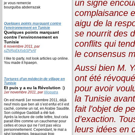
un signe encou
je vous remercie
bourguiba abderrazak
complaisance et
aigu de la resp
Quelques points marquant contre
l’environnement en Tunisie
se nourrit des 
Quelques points marquant
contre l’environnement en
conflits qui tend
Tunisie
6 novembre 2011, par
xZNRpEkXvbSPvAf
le consensus m
I like to party, not look articles up online.
You made it hpaepn.
Aussi bien M. 
ont été révoqué
Tortures d’un médecin de village en
Tunisie
pour avoir voul
Et puis y a eu la Révolution :)
1er novembre 2011, par
liliopatra
la Tunisie avant
On est mardi 1er novembre 2011, déjà
neuf mois que ben ali s’est enfui et il est
fait l’objet de 
caché, comme un rat, en Arabie Saudite.
Son collègue Gaddafi a été tué.
d’exaction. Tou
Après la lecture de cette lettre, tout cela
parait être comme un cauchemar pour
celles et ceux qui ne l’ont pas vécu
leurs idées en 
personnellement. Cependant, le mal a
sévi longtemps, beaucoup trop