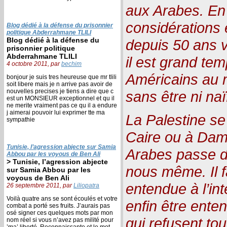
aux Arabes. En 
considérations e
Blog dédié à la défense du prisonnier
politique Abderrahmane TLILI
Blog dédié à la défense du
depuis 50 ans v
prisonnier politique
Abderrahmane TLILI
il est grand te
4 octobre 2011, par
bechim
Américains au m
bonjour je suis tres heureuse que mr tlili
soit libere mais je n arrive pas avoir de
nouvelles precises je tiens a dire que c
sans être ni naï
est un MONSIEUR exceptionnel et qu il
ne merite vraiment pas ce qu il a endure
j aimerai pouvoir lui exprimer tte ma
La Palestine se 
sympathie
Caire ou à Dam
Tunisie, l’agression abjecte sur Samia
Arabes passe d’
Abbou par les voyous de Ben Ali
> Tunisie, l’agression abjecte
nous même. Il f
sur Samia Abbou par les
voyous de Ben Ali
entendue à l’int
26 septembre 2011, par
Liliopatra
Voilà quatre ans se sont écoulés et votre
enfin être enten
combat a porté ses fruits. J’aurais pas
osé signer ces quelques mots par mon
qui refusent to
nom réel si vous n’avez pas milité pour
’ma’ liberté. Reconnaissante et le mot