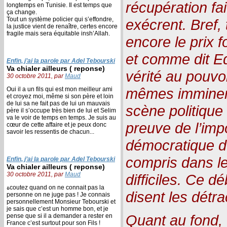
récupération fai
longtemps en Tunisie. Il est temps que
ça change.
Tout un système policier qui s’effondre,
exécrent. Bref,
la justice vient de renaître, certes encore
fragile mais sera équitable insh’Allah.
encore le prix f
et comme dit Ed
Enfin, j’ai la parole par Adel Tebourski
Va chialer ailleurs ( reponse)
vérité au pouvo
30 octobre 2011, par
Maud
mêmes imminent
Oui il a un fils qui est mon meilleur ami
et croyez moi, même si son père et loin
de lui sa ne fait pas de lui un mauvais
scène politique
père il s’occupe très bien de lui et Selim
va le voir de temps en temps. Je suis au
preuve de l’imp
cœur de cette affaire et je peux donc
savoir les ressentis de chacun...
démocratique d
compris dans l
Enfin, j’ai la parole par Adel Tebourski
Va chialer ailleurs ( reponse)
30 octobre 2011, par
Maud
difficiles. Ce d
ةcoutez quand on ne connait pas la
disent les détra
personne on ne juge pas ! Je connais
personnellement Monsieur Tebourski et
je sais que c’est un homme bon, et je
Quant au fond,
pense que si il a demander a rester en
France c’est surtout pour son Fils !