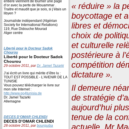
entière viennent de tourner une page
« réduire » la pé
d’or avec la perte de Mouammar .
Traitre et maudit que je sois, si j’étais un
boycottage et a
libyen ?
Journaliste indépendant (Algérian
libres et démoc
Society for International Relations)
119, Rue Didouche Mourad
choix de politi
Alger centre
et culturelle re
Liberté pour le Docteur Sadok
postérieure à l
Chourou
Liberté pour le Docteur Sadok
Chourou
compétition dé
29 octobre 2011, par
Dr. Jamel Tazarki
dictature ».
J’ai écrit un livre qui mérite d’être lu :
TOUT EST POSSIBLE - L’AVENIR DE LA
TUNISIE
Il demeure néa
Vous pouvez télécharger le livre sur
mon site Internet :
http://www.go4tunisia.de
de stratégie d’
Dr. Jamel Tazarki
Allemagne
aujourd’hui plu
tenue de la con
DECES D’OMAR CHLENDI
DECES D’OMAR CHLENDI
actuelle. Mr Ma
28 octobre 2011, par
bourguiba