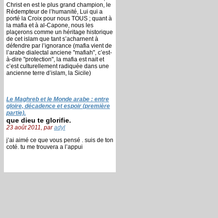
Christ en est le plus grand champion, le
Rédempteur de l’humanité, Lui qui a
porté la Croix pour nous TOUS ; quant à
la mafia et à al-Capone, nous les
plaçerons comme un héritage historique
de cet islam que tant s’acharnent à
défendre par l’ignorance (mafia vient de
l’arabe dialectal anciene "mafiah", c’est-
à-dire "protection", la mafia est nait et
c’est culturellement radiquée dans une
ancienne terre d’islam, la Sicile)
Le Maghreb et le Monde arabe : entre
gloire, décadence et espoir (première
partie).
que dieu te glorifie.
23 août 2011, par
adyl
j’ai aimé ce que vous pensé . suis de ton
coté. tu me trouvera a l’appui