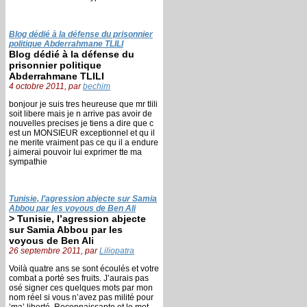
Blog dédié à la défense du prisonnier
politique Abderrahmane TLILI
Blog dédié à la défense du
prisonnier politique
Abderrahmane TLILI
4 octobre 2011, par
bechim
bonjour je suis tres heureuse que mr tlili
soit libere mais je n arrive pas avoir de
nouvelles precises je tiens a dire que c
est un MONSIEUR exceptionnel et qu il
ne merite vraiment pas ce qu il a endure
j aimerai pouvoir lui exprimer tte ma
sympathie
Tunisie, l’agression abjecte sur Samia
Abbou par les voyous de Ben Ali
> Tunisie, l’agression abjecte
sur Samia Abbou par les
voyous de Ben Ali
26 septembre 2011, par
Liliopatra
Voilà quatre ans se sont écoulés et votre
combat a porté ses fruits. J’aurais pas
osé signer ces quelques mots par mon
nom réel si vous n’avez pas milité pour
’ma’ liberté. Reconnaissante et le mot