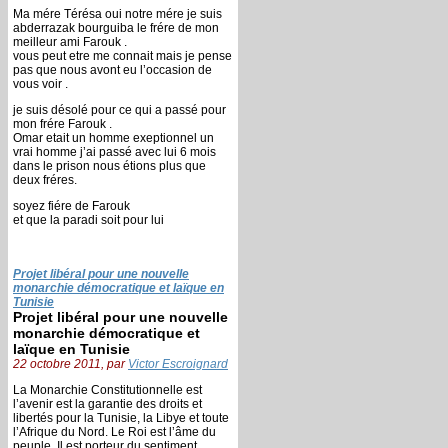
Ma mére Térésa oui notre mére je suis
abderrazak bourguiba le frére de mon
meilleur ami Farouk .
vous peut etre me connait mais je pense
pas que nous avont eu l’occasion de
vous voir .
je suis désolé pour ce qui a passé pour
mon frére Farouk .
Omar etait un homme exeptionnel un
vrai homme j’ai passé avec lui 6 mois
dans le prison nous étions plus que
deux fréres.
soyez fiére de Farouk
et que la paradi soit pour lui
Projet libéral pour une nouvelle
monarchie démocratique et laïque en
Tunisie
Projet libéral pour une nouvelle
monarchie démocratique et
laïque en Tunisie
22 octobre 2011, par
Victor Escroignard
La Monarchie Constitutionnelle est
l’avenir est la garantie des droits et
libertés pour la Tunisie, la Libye et toute
l’Afrique du Nord. Le Roi est l’âme du
peuple, Il est porteur du sentiment