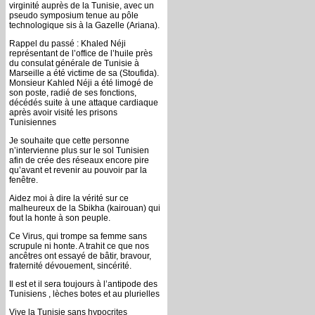
virginité auprès de la Tunisie, avec un
pseudo symposium tenue au pôle
technologique sis à la Gazelle (Ariana).
Rappel du passé : Khaled Néji
représentant de l’office de l’huile près
du consulat générale de Tunisie à
Marseille a été victime de sa (Stoufida).
Monsieur Kahled Néji a été limogé de
son poste, radié de ses fonctions,
décédés suite à une attaque cardiaque
après avoir visité les prisons
Tunisiennes
Je souhaite que cette personne
n’intervienne plus sur le sol Tunisien
afin de crée des réseaux encore pire
qu’avant et revenir au pouvoir par la
fenêtre.
Aidez moi à dire la vérité sur ce
malheureux de la Sbikha (kairouan) qui
fout la honte à son peuple.
Ce Virus, qui trompe sa femme sans
scrupule ni honte. A trahit ce que nos
ancêtres ont essayé de bâtir, bravour,
fraternité dévouement, sincérité.
Il est et il sera toujours à l’antipode des
Tunisiens , lèches botes et au plurielles
Vive la Tunisie sans hypocrites