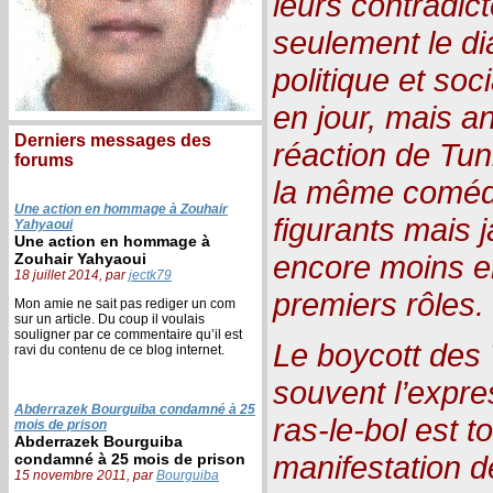
leurs contradic
seulement le di
politique et soc
en jour, mais a
Derniers messages des
réaction de Tuni
forums
la même comédi
Une action en hommage à Zouhair
figurants mais 
Yahyaoui
Une action en hommage à
encore moins en
Zouhair Yahyaoui
18 juillet 2014, par
jectk79
premiers rôles.
Mon amie ne sait pas rediger un com
sur un article. Du coup il voulais
souligner par ce commentaire qu’il est
Le boycott des 
ravi du contenu de ce blog internet.
souvent l’expre
Abderrazek Bourguiba condamné à 25
ras-le-bol est t
mois de prison
Abderrazek Bourguiba
manifestation d
condamné à 25 mois de prison
15 novembre 2011, par
Bourguiba