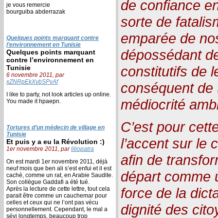
de confiance en
je vous remercie
bourguiba abderrazak
sorte de fatali
emparée de nos
Quelques points marquant contre
l’environnement en Tunisie
dépossédant de
Quelques points marquant
contre l’environnement en
constitutifs de 
Tunisie
6 novembre 2011, par
xZNRpEkXvbSPvAf
conséquent de t
I like to party, not look articles up online.
médiocrité amb
You made it hpaepn.
C’est pour cette 
Tortures d’un médecin de village en
Tunisie
l’accent sur le 
Et puis y a eu la Révolution :)
1er novembre 2011, par
liliopatra
afin de transfo
On est mardi 1er novembre 2011, déjà
neuf mois que ben ali s’est enfui et il est
départ comme 
caché, comme un rat, en Arabie Saudite.
Son collègue Gaddafi a été tué.
force de la dict
Après la lecture de cette lettre, tout cela
parait être comme un cauchemar pour
celles et ceux qui ne l’ont pas vécu
dignité des cit
personnellement. Cependant, le mal a
sévi longtemps, beaucoup trop