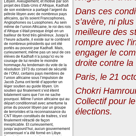
Libyen. Aveuglement, et motivé par son
projet des Etats-Unis d’Afrique, Kadhafi
Dans ces conditi
de son existence a partagé l’argent du
pétrole libyen avec de nombreux pays
africains, qu’ils soient Francophones,
s’avère, ni plu
Anglophones ou Lusophones. Au sein
même de l’union Africaine, le roi des rois
meilleure des st
d’Afrique s’était presque érigé en un
bailleur de fond très généreux. Jusqu’à
rompre avec l’i
l’heure actuelle, il existe sur le continent
de nombreux présidents qui ont été
portés au pouvoir par Kadhafi. Mais,
engager le comb
curieusement, même pas un seul de ces
élèves de Kadhafi n’a jusqu’ici eu le
droite contre la
courage de lui rendre le moindre
hommage.Au lendemain du vote de la
résolution 1973 du conseil de sécurité
de l’ONU, certains pays membres de
Paris, le 21 oc
l’union africaine sous l’impulsion de
Jacob Zuma ont tenté d’apporter un
léger soutien au guide libyen. Un
Chokri Hamroun
soutien qui finalement s’est éteint
totalement sans que l’on ne sache
Collectif pour l
pourquoi. Même l’union africaine qui au
départ conditionnait avec amertume la
prise du pouvoir libyen par un groupe
élections.
de terroristes et la reconnaissance du
CNT libyen constitués de traitres, s’est
finalement rétracté de façon
inexplicable. Et curieusement,
jusqu’aujourd’hui, aucun gouvernement
consensuel n’a été formé en Libye.