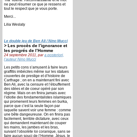
ne peut résumer ce que je ressens et
tout le respect que je vous porte.
Merci...
Lilia Weslaty
Le double jeu de Ben Ali / Nino Mucci
> Les procès de l’ignorance et
les progrés de l’Homme
24 septembre 2011, par
a posteriori,
l’auteur Nino Mucci
Les petits cons s’amusent à faire leurs
graffitis imbéciles même sur les statues
couvertes de prestige et d’histoire de
Carthage ; on en a maintenant fini avec
Ben Ali, avec la censure et l’étouffement
des idées et de coeur opéré par son
régime. Mais on en finira jamais avec
l’idiotie des fondamentalistes islamiques
qui promenent leurs femmes en burka,
parce que c’est la seule façon par
laquelle savent voir une femme : comme
une bête dangeureuse. On en finira pas
facilement, terrible dictature, avec ceux
qui demandent maintenant de couper
les mains, les jambes et les bras,
suivant l’obsolète loi coranique, sans se
faire aucun souci de l’Homme. Jésus, le