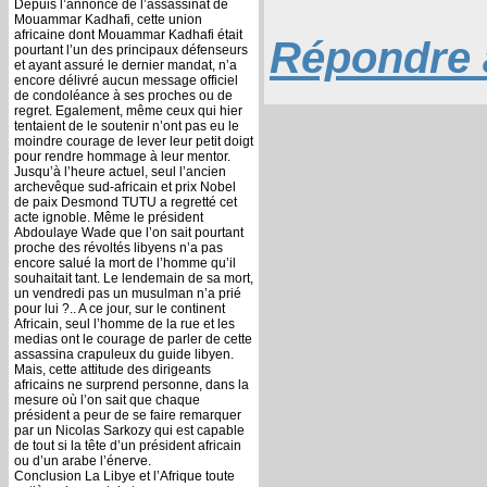
Depuis l’annonce de l’assassinat de
Mouammar Kadhafi, cette union
africaine dont Mouammar Kadhafi était
Répondre à
pourtant l’un des principaux défenseurs
et ayant assuré le dernier mandat, n’a
encore délivré aucun message officiel
de condoléance à ses proches ou de
regret. Egalement, même ceux qui hier
tentaient de le soutenir n’ont pas eu le
moindre courage de lever leur petit doigt
pour rendre hommage à leur mentor.
Jusqu’à l’heure actuel, seul l’ancien
archevêque sud-africain et prix Nobel
de paix Desmond TUTU a regretté cet
acte ignoble. Même le président
Abdoulaye Wade que l’on sait pourtant
proche des révoltés libyens n’a pas
encore salué la mort de l’homme qu’il
souhaitait tant. Le lendemain de sa mort,
un vendredi pas un musulman n’a prié
pour lui ?.. A ce jour, sur le continent
Africain, seul l’homme de la rue et les
medias ont le courage de parler de cette
assassina crapuleux du guide libyen.
Mais, cette attitude des dirigeants
africains ne surprend personne, dans la
mesure où l’on sait que chaque
président a peur de se faire remarquer
par un Nicolas Sarkozy qui est capable
de tout si la tête d’un président africain
ou d’un arabe l’énerve.
Conclusion La Libye et l’Afrique toute