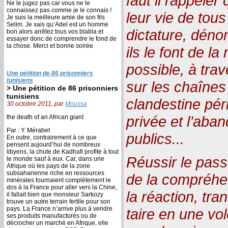
faut il rappeler
Ne le jugez pas car vous ne le
connaissez pas comme je le connais !
leur vie de tous
Je suis la meilleure amie de son fils
Selim. Je sais qu’Adel est un homme
dictature, déno
bon alors arrêtez tous vos blabla et
essayer donc de comprendre le fond de
la chose. Merci et bonne soirée
ils le font de l
possible, à trav
Une pétition de 86 prisonniers
tunisiens
sur les chaînes
> Une pétition de 86 prisonniers
tunisiens
clandestine péril
30 octobre 2011, par
Moussa
privée et l’ab
the death of an African giant
Par : Y. Mérabet
publics...
En outre, contrairement à ce que
pensent aujourd’hui de nombreux
libyens, la chute de Kadhafi profite à tout
Réussir le pa
le monde sauf à eux. Car, dans une
Afrique où les pays de la zone
subsaharienne riche en ressources
de la compréhe
minérales tournaient complètement le
dos à la France pour aller vers la Chine,
la réaction, tra
il fallait bien que monsieur Sarkozy
trouve un autre terrain fertile pour son
pays. La France n’arrive plus à vendre
taire en une vol
ses produits manufacturés ou de
décrocher un marché en Afrique, elle