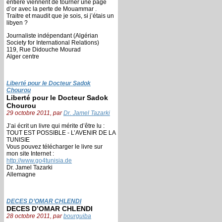
entière viennent de tourner une page
d’or avec la perte de Mouammar .
Traitre et maudit que je sois, si j’étais un
libyen ?
Journaliste indépendant (Algérian
Society for International Relations)
119, Rue Didouche Mourad
Alger centre
Liberté pour le Docteur Sadok
Chourou
Liberté pour le Docteur Sadok
Chourou
29 octobre 2011, par
Dr. Jamel Tazarki
J’ai écrit un livre qui mérite d’être lu :
TOUT EST POSSIBLE - L’AVENIR DE LA
TUNISIE
Vous pouvez télécharger le livre sur
mon site Internet :
http://www.go4tunisia.de
Dr. Jamel Tazarki
Allemagne
DECES D’OMAR CHLENDI
DECES D’OMAR CHLENDI
28 octobre 2011, par
bourguiba