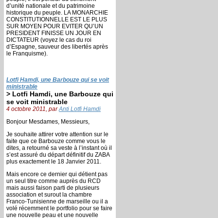
d’unité nationale et du patrimoine
historique du peuple. LA MONARCHIE
CONSTITUTIONNELLE EST LE PLUS
SUR MOYEN POUR EVITER QU’UN
PRESIDENT FINISSE UN JOUR EN
DICTATEUR (voyez le cas du roi
d’Espagne, sauveur des libertés après
le Franquisme).
Lotfi Hamdi, une Barbouze qui se voit
ministrable
> Lotfi Hamdi, une Barbouze qui
se voit ministrable
4 octobre 2011, par
Anti Lotfi Hamdi
Bonjour Mesdames, Messieurs,
Je souhaite attirer votre attention sur le
faite que ce Barbouze comme vous le
dites, a retourné sa veste à l’instant où il
s’est assuré du départ définitif du ZABA
plus exactement le 18 Janvier 2011.
Mais encore ce dernier qui détient pas
un seul titre comme auprès du RCD
mais aussi faison parti de plusieurs
association et surout la chambre
Franco-Tunisienne de marseille ou il a
volé récemment le portfolio pour se faire
une nouvelle peau et une nouvelle