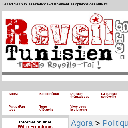
Les articles publiés réflètent exclusivement les opinions des auteurs
Agora
Bibliothèque
Dossiers
La Tunisie
thématiques
se réveille
Partis d’un
Terre
Vivre sous
tout
d’Ecueils
la dictature
Agora
>
Politiq
Information libre
Willis Fromtunis