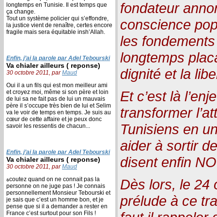
fondateur annon
longtemps en Tunisie. Il est temps que
ça change.
Tout un système policier qui s’effondre,
conscience popu
la justice vient de renaître, certes encore
fragile mais sera équitable insh’Allah.
les fondements
longtemps placa
Enfin, j’ai la parole par Adel Tebourski
Va chialer ailleurs ( reponse)
dignité et la libe
30 octobre 2011, par
Maud
Oui il a un fils qui est mon meilleur ami
Et c’est là l’enj
et croyez moi, même si son père et loin
de lui sa ne fait pas de lui un mauvais
père il s’occupe très bien de lui et Selim
transformer l’at
va le voir de temps en temps. Je suis au
cœur de cette affaire et je peux donc
Tunisiens en u
savoir les ressentis de chacun...
aider à sortir de
Enfin, j’ai la parole par Adel Tebourski
disent enfin NO
Va chialer ailleurs ( reponse)
30 octobre 2011, par
Maud
ةcoutez quand on ne connait pas la
Dès lors, le 24 
personne on ne juge pas ! Je connais
personnellement Monsieur Tebourski et
prélude à ce tr
je sais que c’est un homme bon, et je
pense que si il a demander a rester en
France c’est surtout pour son Fils !