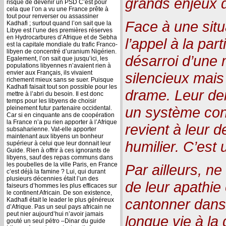
grands enjeux d
risque de devenir un PSD C’est pour
cela que l’on a vu une France prête à
tout pour renverser ou assassiner
Face à une situ
Kadhafi ; surtout quand l’on sait que la
Libye est l’une des premières réserves
en Hydrocarbures d’Afrique et de Sebha
l’appel à la par
est la capitale mondiale du trafic Franco-
libyen de concentré d’uranium Nigérien.
désarroi d’une 
Egalement, l’on sait que jusqu’ici, les
populations libyennes n’avaient rien à
envier aux Français, ils vivaient
silencieux mais
richement mieux sans se suer. Puisque
Kadhafi faisait tout son possible pour les
drame. Leur de
mettre à l’abri du besoin. Il est donc
temps pour les libyens de choisir
un système con
pleinement futur partenaire occidental.
Car si en cinquante ans de coopération
la France n’a pu rien apporter à l’Afrique
revient à leur 
subsaharienne. Vat-elle apporter
maintenant aux libyens un bonheur
humilier. C’est 
supérieur à celui que leur donnait leur
Guide. Rien à offrir à ces ignorants de
libyens, sauf des repas communs dans
les poubelles de la ville Paris, en France
Par ailleurs, ne 
c’est déjà la famine ? Lui, qui durant
plusieurs décennies était l’un des
de leur apathie 
faiseurs d’hommes les plus efficaces sur
le continent Africain. De son existence,
cantonner dans 
Kadhafi était le leader le plus généreux
d’Afrique. Pas un seul pays africain ne
peut nier aujourd’hui n’avoir jamais
longue vie à la 
gouté un seul pétro –Dinar du guide