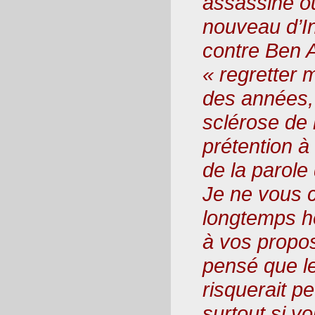
assassine o
nouveau d’I
contre Ben A
« regretter
des années, 
sclérose de l
prétention à 
de la parole
Je ne vous c
longtemps h
à vos propos
pensé que le
risquerait p
surtout si v