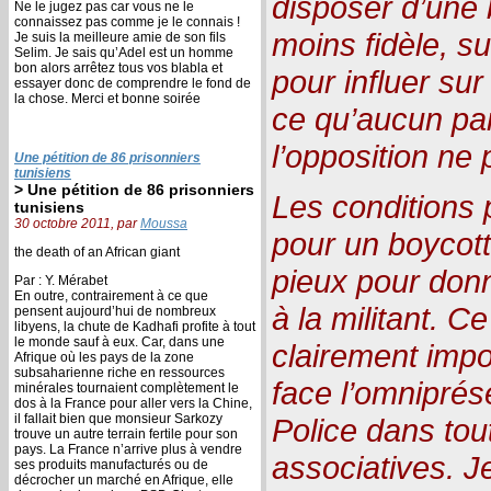
disposer d’une 
Ne le jugez pas car vous ne le
connaissez pas comme je le connais !
moins fidèle, s
Je suis la meilleure amie de son fils
Selim. Je sais qu’Adel est un homme
bon alors arrêtez tous vos blabla et
pour influer sur
essayer donc de comprendre le fond de
la chose. Merci et bonne soirée
ce qu’aucun part
l’opposition ne 
Une pétition de 86 prisonniers
tunisiens
> Une pétition de 86 prisonniers
Les conditions
tunisiens
30 octobre 2011, par
Moussa
pour un boycot
the death of an African giant
pieux pour donn
Par : Y. Mérabet
En outre, contrairement à ce que
à la militant. Ce
pensent aujourd’hui de nombreux
libyens, la chute de Kadhafi profite à tout
le monde sauf à eux. Car, dans une
clairement impo
Afrique où les pays de la zone
subsaharienne riche en ressources
face l’omnipré
minérales tournaient complètement le
dos à la France pour aller vers la Chine,
il fallait bien que monsieur Sarkozy
Police dans tout
trouve un autre terrain fertile pour son
pays. La France n’arrive plus à vendre
associatives. 
ses produits manufacturés ou de
décrocher un marché en Afrique, elle