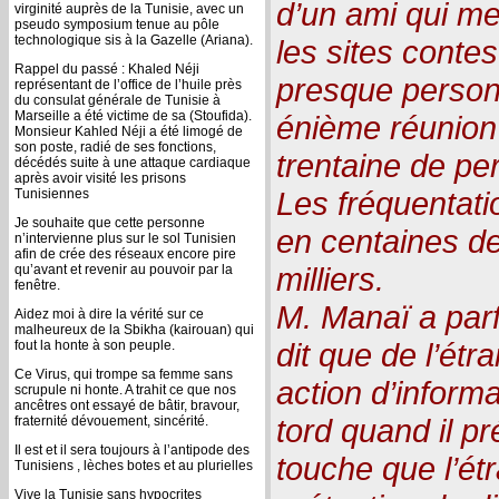
d’un ami qui me
virginité auprès de la Tunisie, avec un
pseudo symposium tenue au pôle
technologique sis à la Gazelle (Ariana).
les sites contes
Rappel du passé : Khaled Néji
presque person
représentant de l’office de l’huile près
du consulat générale de Tunisie à
Marseille a été victime de sa (Stoufida).
énième réunion
Monsieur Kahled Néji a été limogé de
son poste, radié de ses fonctions,
trentaine de pe
décédés suite à une attaque cardiaque
après avoir visité les prisons
Les fréquentati
Tunisiennes
Je souhaite que cette personne
en centaines d
n’intervienne plus sur le sol Tunisien
afin de crée des réseaux encore pire
milliers.
qu’avant et revenir au pouvoir par la
fenêtre.
M. Manaï a parf
Aidez moi à dire la vérité sur ce
malheureux de la Sbikha (kairouan) qui
dit que de l’étr
fout la honte à son peuple.
Ce Virus, qui trompe sa femme sans
action d’informa
scrupule ni honte. A trahit ce que nos
ancêtres ont essayé de bâtir, bravour,
tord quand il p
fraternité dévouement, sincérité.
Il est et il sera toujours à l’antipode des
touche que l’étr
Tunisiens , lèches botes et au plurielles
Vive la Tunisie sans hypocrites