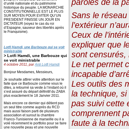
paroles de la p
d’unité nationale et du patrimoine
historique du peuple. LA MONARCHIE
CONSTITUTIONNELLE EST LE PLUS
Sans le réseau 
SUR MOYEN POUR EVITER QU’UN
PRESIDENT FINISSE UN JOUR EN
l’extérieur n’au
DICTATEUR (voyez le cas du roi
d’Espagne, sauveur des libertés après
le Franquisme).
Ceux de l’intér
expliquer que le
Lotfi Hamdi, une Barbouze qui se voit
ministrable
sont censurés, 
> Lotfi Hamdi, une Barbouze qui
se voit ministrable
Le net permet c
4 octobre 2011, par
Anti Lotfi Hamdi
incapable d’arr
Bonjour Mesdames, Messieurs,
Je souhaite attirer votre attention sur le
Les outils des 
faite que ce Barbouze comme vous le
dites, a retourné sa veste à l’instant où il
la technique, si
s’est assuré du départ définitif du ZABA
plus exactement le 18 Janvier 2011.
pas suivi cette 
Mais encore ce dernier qui détient pas
un seul titre comme auprès du RCD
comprennent pas
mais aussi faison parti de plusieurs
association et surout la chambre
Franco-Tunisienne de marseille ou il a
faute à la tech
volé récemment le portfolio pour se faire
une nouvelle peau et une nouvelle