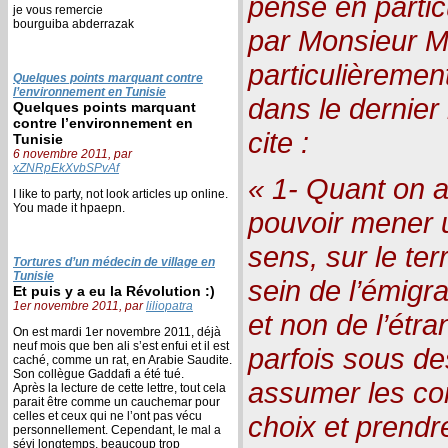
pense en partic
je vous remercie
bourguiba abderrazak
par Monsieur Ma
particulièremen
Quelques points marquant contre
l’environnement en Tunisie
dans le dernier
Quelques points marquant
contre l’environnement en
cite :
Tunisie
6 novembre 2011, par
xZNRpEkXvbSPvAf
« 1- Quant on ap
I like to party, not look articles up online.
You made it hpaepn.
pouvoir mener
sens, sur le ter
Tortures d’un médecin de village en
Tunisie
sein de l’émigr
Et puis y a eu la Révolution :)
1er novembre 2011, par
liliopatra
et non de l’étra
On est mardi 1er novembre 2011, déjà
neuf mois que ben ali s’est enfui et il est
parfois sous de
caché, comme un rat, en Arabie Saudite.
Son collègue Gaddafi a été tué.
assumer les co
Après la lecture de cette lettre, tout cela
parait être comme un cauchemar pour
celles et ceux qui ne l’ont pas vécu
choix et prend
personnellement. Cependant, le mal a
sévi longtemps, beaucoup trop