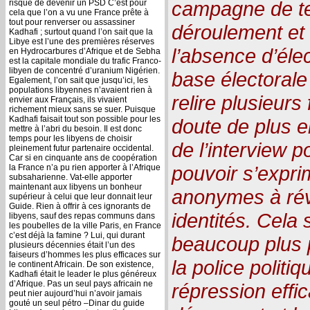
campagne de ter
risque de devenir un PSD C’est pour
cela que l’on a vu une France prête à
tout pour renverser ou assassiner
déroulement et 
Kadhafi ; surtout quand l’on sait que la
Libye est l’une des premières réserves
l’absence d’élec
en Hydrocarbures d’Afrique et de Sebha
est la capitale mondiale du trafic Franco-
libyen de concentré d’uranium Nigérien.
base électorale
Egalement, l’on sait que jusqu’ici, les
populations libyennes n’avaient rien à
relire plusieurs 
envier aux Français, ils vivaient
richement mieux sans se suer. Puisque
Kadhafi faisait tout son possible pour les
doute de plus 
mettre à l’abri du besoin. Il est donc
temps pour les libyens de choisir
de l’interview p
pleinement futur partenaire occidental.
Car si en cinquante ans de coopération
pouvoir s’exprim
la France n’a pu rien apporter à l’Afrique
subsaharienne. Vat-elle apporter
maintenant aux libyens un bonheur
anonymes à rév
supérieur à celui que leur donnait leur
Guide. Rien à offrir à ces ignorants de
identités. Cela
libyens, sauf des repas communs dans
les poubelles de la ville Paris, en France
c’est déjà la famine ? Lui, qui durant
beaucoup plus p
plusieurs décennies était l’un des
faiseurs d’hommes les plus efficaces sur
la police politi
le continent Africain. De son existence,
Kadhafi était le leader le plus généreux
d’Afrique. Pas un seul pays africain ne
répression effic
peut nier aujourd’hui n’avoir jamais
gouté un seul pétro –Dinar du guide