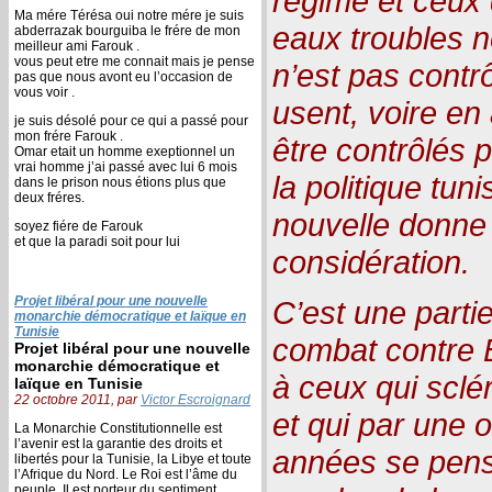
régime et ceux
Ma mére Térésa oui notre mére je suis
eaux troubles ne
abderrazak bourguiba le frére de mon
meilleur ami Farouk .
vous peut etre me connait mais je pense
n’est pas contr
pas que nous avont eu l’occasion de
vous voir .
usent, voire en
je suis désolé pour ce qui a passé pour
mon frére Farouk .
être contrôlés 
Omar etait un homme exeptionnel un
vrai homme j’ai passé avec lui 6 mois
la politique tun
dans le prison nous étions plus que
deux fréres.
nouvelle donne 
soyez fiére de Farouk
et que la paradi soit pour lui
considération.
Projet libéral pour une nouvelle
C’est une parti
monarchie démocratique et laïque en
Tunisie
combat contre B
Projet libéral pour une nouvelle
monarchie démocratique et
à ceux qui sclér
laïque en Tunisie
22 octobre 2011, par
Victor Escroignard
et qui par une
La Monarchie Constitutionnelle est
l’avenir est la garantie des droits et
années se pens
libertés pour la Tunisie, la Libye et toute
l’Afrique du Nord. Le Roi est l’âme du
peuple, Il est porteur du sentiment