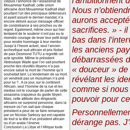
l’ambitionnent d
Depuis l’annonce de l’assassinat de
Mouammar Kadhafi, cette union
Nous n’obtiend
africaine dont Mouammar Kadhafi était
pourtant l’un des principaux défenseurs
aurons accepté
et ayant assuré le dernier mandat, n’a
encore délivré aucun message officiel
de condoléance à ses proches ou de
sacrifices. » - i
regret. Egalement, même ceux qui hier
tentaient de le soutenir n’ont pas eu le
bas dans l’inter
moindre courage de lever leur petit doigt
pour rendre hommage à leur mentor.
Jusqu’à l’heure actuel, seul l’ancien
les anciens pay
archevêque sud-africain et prix Nobel
de paix Desmond TUTU a regretté cet
débarrassées d
acte ignoble. Même le président
Abdoulaye Wade que l’on sait pourtant
proche des révoltés libyens n’a pas
« douceur » de 
encore salué la mort de l’homme qu’il
souhaitait tant. Le lendemain de sa mort,
révélant les ide
un vendredi pas un musulman n’a prié
pour lui ?.. A ce jour, sur le continent
comme si nous 
Africain, seul l’homme de la rue et les
medias ont le courage de parler de cette
assassina crapuleux du guide libyen.
pouvoir pour c
Mais, cette attitude des dirigeants
africains ne surprend personne, dans la
mesure où l’on sait que chaque
Personnellemen
président a peur de se faire remarquer
par un Nicolas Sarkozy qui est capable
de tout si la tête d’un président africain
dérange pas. J’a
ou d’un arabe l’énerve.
Conclusion La Libye et l’Afrique toute