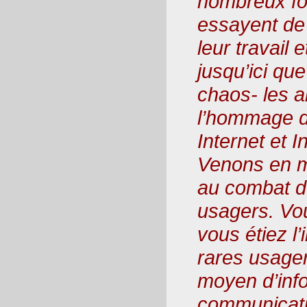
nombreux fon
essayent de
leur travail
jusqu’ici qu
chaos- les 
l’hommage d
Internet et I
Venons en ma
au combat d
usagers. Vo
vous étiez l’
rares usager
moyen d’info
communicat