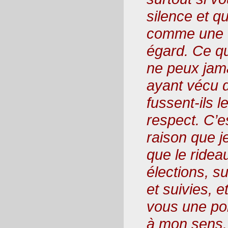
silence et q
comme une f
égard. Ce qu
ne peux jama
ayant vécu d
fussent-ils l
respect. C’e
raison que j
que le ridea
élections, s
et suivies, 
vous une po
à mon sens.