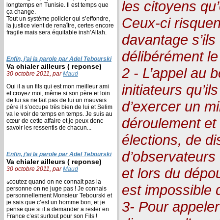
les citoyens qu
longtemps en Tunisie. Il est temps que
ça change.
Ceux-ci risquen
Tout un système policier qui s’effondre,
la justice vient de renaître, certes encore
fragile mais sera équitable insh’Allah.
davantage s’ils
délibérément le
Enfin, j’ai la parole par Adel Tebourski
Va chialer ailleurs ( reponse)
2 - L’appel au 
30 octobre 2011, par
Maud
initiateurs qu’i
Oui il a un fils qui est mon meilleur ami
et croyez moi, même si son père et loin
de lui sa ne fait pas de lui un mauvais
d’exercer un mi
père il s’occupe très bien de lui et Selim
va le voir de temps en temps. Je suis au
déroulement et 
cœur de cette affaire et je peux donc
savoir les ressentis de chacun...
élections, de d
d’observateurs
Enfin, j’ai la parole par Adel Tebourski
Va chialer ailleurs ( reponse)
et lors du dépo
30 octobre 2011, par
Maud
ةcoutez quand on ne connait pas la
est impossible d
personne on ne juge pas ! Je connais
personnellement Monsieur Tebourski et
3- Pour appeler 
je sais que c’est un homme bon, et je
pense que si il a demander a rester en
France c’est surtout pour son Fils !