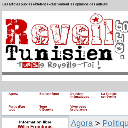
Les articles publiés réflètent exclusivement les opinions des auteurs
Agora
Bibliothèque
Dossiers
La Tunisie
thématiques
se réveille
Partis d’un
Terre
Vivre sous
tout
d’Ecueils
la dictature
Agora
>
Politiq
Information libre
Willis Fromtunis