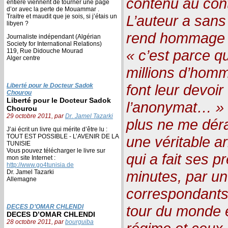
contenu au conte
entière viennent de tourner une page
d’or avec la perte de Mouammar .
L’auteur a sans d
Traitre et maudit que je sois, si j’étais un
libyen ?
rend hommage 
Journaliste indépendant (Algérian
Society for International Relations)
« c’est parce q
119, Rue Didouche Mourad
Alger centre
millions d’hom
font leur devoir
Liberté pour le Docteur Sadok
Chourou
Liberté pour le Docteur Sadok
l’anonymat… » L’
Chourou
29 octobre 2011, par
Dr. Jamel Tazarki
plus ne me déra
J’ai écrit un livre qui mérite d’être lu :
TOUT EST POSSIBLE - L’AVENIR DE LA
une véritable ar
TUNISIE
Vous pouvez télécharger le livre sur
qui a fait ses 
mon site Internet :
http://www.go4tunisia.de
minutes, par un
Dr. Jamel Tazarki
Allemagne
correspondants,
tour du monde e
DECES D’OMAR CHLENDI
DECES D’OMAR CHLENDI
28 octobre 2011, par
bourguiba