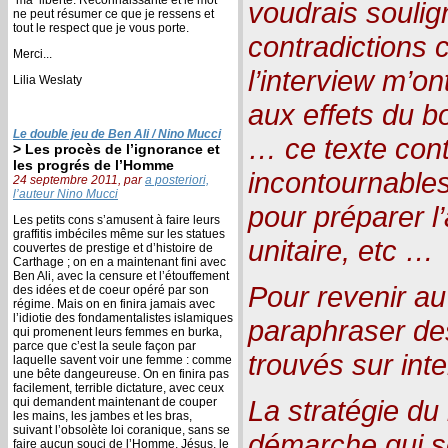
voudrais soulig
ne peut résumer ce que je ressens et
tout le respect que je vous porte.
contradictions
Merci...
l’interview m’o
Lilia Weslaty
aux effets du b
Le double jeu de Ben Ali / Nino Mucci
… ce texte cont
> Les procès de l’ignorance et
les progrés de l’Homme
incontournables 
24 septembre 2011, par
a posteriori,
l’auteur Nino Mucci
pour préparer l’
Les petits cons s’amusent à faire leurs
graffitis imbéciles même sur les statues
unitaire, etc …
couvertes de prestige et d’histoire de
Carthage ; on en a maintenant fini avec
Ben Ali, avec la censure et l’étouffement
Pour revenir au 
des idées et de coeur opéré par son
régime. Mais on en finira jamais avec
l’idiotie des fondamentalistes islamiques
paraphraser des
qui promenent leurs femmes en burka,
parce que c’est la seule façon par
trouvés sur inte
laquelle savent voir une femme : comme
une bête dangeureuse. On en finira pas
facilement, terrible dictature, avec ceux
La stratégie du
qui demandent maintenant de couper
les mains, les jambes et les bras,
suivant l’obsolète loi coranique, sans se
démarche qui 
faire aucun souci de l’Homme. Jésus, le