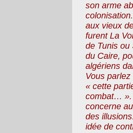
son arme ab
colonisatio
aux vieux d
furent La Vo
de Tunis ou 
du Caire, po
algériens da
Vous parlez 
« cette part
combat… ». 
concerne au
des illusion
idée de contr