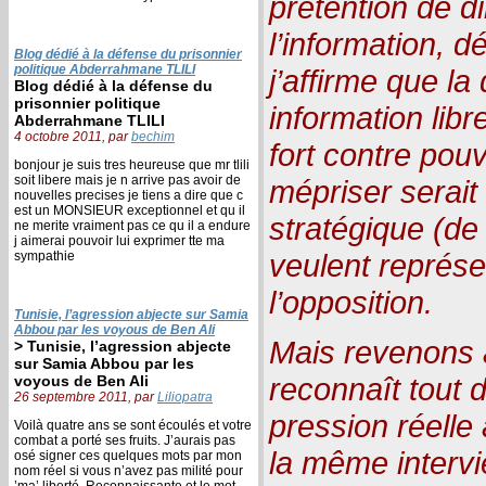
prétention de di
l’information, d
Blog dédié à la défense du prisonnier
politique Abderrahmane TLILI
j’affirme que la
Blog dédié à la défense du
prisonnier politique
information libr
Abderrahmane TLILI
4 octobre 2011, par
bechim
fort contre pouv
bonjour je suis tres heureuse que mr tlili
soit libere mais je n arrive pas avoir de
mépriser serait 
nouvelles precises je tiens a dire que c
est un MONSIEUR exceptionnel et qu il
stratégique (de
ne merite vraiment pas ce qu il a endure
j aimerai pouvoir lui exprimer tte ma
veulent représe
sympathie
l’opposition.
Tunisie, l’agression abjecte sur Samia
Abbou par les voyous de Ben Ali
Mais revenons 
> Tunisie, l’agression abjecte
sur Samia Abbou par les
reconnaît tout 
voyous de Ben Ali
26 septembre 2011, par
Liliopatra
pression réelle
Voilà quatre ans se sont écoulés et votre
combat a porté ses fruits. J’aurais pas
la même intervi
osé signer ces quelques mots par mon
nom réel si vous n’avez pas milité pour
’ma’ liberté. Reconnaissante et le mot