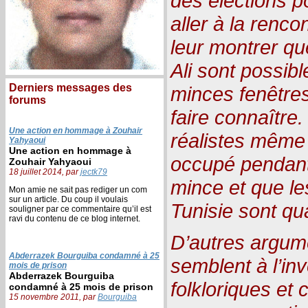
des élections po
aller à la renco
leur montrer qu
Ali sont possib
Derniers messages des
minces fenêtre
forums
faire connaître
Une action en hommage à Zouhair
réalistes même 
Yahyaoui
Une action en hommage à
occupé pendant 
Zouhair Yahyaoui
18 juillet 2014, par
jectk79
mince et que l
Mon amie ne sait pas rediger un com
sur un article. Du coup il voulais
Tunisie sont qu
souligner par ce commentaire qu’il est
ravi du contenu de ce blog internet.
D’autres argum
Abderrazek Bourguiba condamné à 25
semblent à l’in
mois de prison
Abderrazek Bourguiba
folkloriques et 
condamné à 25 mois de prison
15 novembre 2011, par
Bourguiba