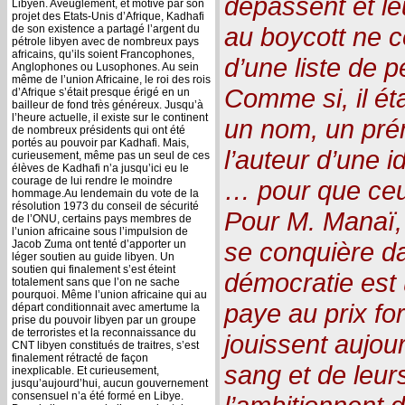
dépassent et le
Libyen. Aveuglement, et motivé par son
projet des Etats-Unis d’Afrique, Kadhafi
au boycott ne co
de son existence a partagé l’argent du
pétrole libyen avec de nombreux pays
africains, qu’ils soient Francophones,
d’une liste de
Anglophones ou Lusophones. Au sein
même de l’union Africaine, le roi des rois
Comme si, il ét
d’Afrique s’était presque érigé en un
bailleur de fond très généreux. Jusqu’à
l’heure actuelle, il existe sur le continent
un nom, un pré
de nombreux présidents qui ont été
portés au pouvoir par Kadhafi. Mais,
l’auteur d’une i
curieusement, même pas un seul de ces
élèves de Kadhafi n’a jusqu’ici eu le
courage de lui rendre le moindre
… pour que ceu
hommage.Au lendemain du vote de la
résolution 1973 du conseil de sécurité
Pour M. Manaï, i
de l’ONU, certains pays membres de
l’union africaine sous l’impulsion de
se conquière d
Jacob Zuma ont tenté d’apporter un
léger soutien au guide libyen. Un
soutien qui finalement s’est éteint
démocratie est
totalement sans que l’on ne sache
pourquoi. Même l’union africaine qui au
paye au prix fo
départ conditionnait avec amertume la
prise du pouvoir libyen par un groupe
de terroristes et la reconnaissance du
jouissent aujour
CNT libyen constitués de traitres, s’est
finalement rétracté de façon
sang et de leur
inexplicable. Et curieusement,
jusqu’aujourd’hui, aucun gouvernement
consensuel n’a été formé en Libye.