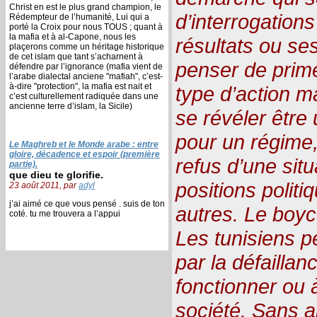
Christ en est le plus grand champion, le
d’interrogation
Rédempteur de l’humanité, Lui qui a
porté la Croix pour nous TOUS ; quant à
la mafia et à al-Capone, nous les
résultats ou ses
plaçerons comme un héritage historique
de cet islam que tant s’acharnent à
penser de prime 
défendre par l’ignorance (mafia vient de
l’arabe dialectal anciene "mafiah", c’est-
à-dire "protection", la mafia est nait et
type d’action ma
c’est culturellement radiquée dans une
ancienne terre d’islam, la Sicile)
se révéler être
pour un régime,
Le Maghreb et le Monde arabe : entre
gloire, décadence et espoir (première
refus d’une situa
partie).
que dieu te glorifie.
positions polit
23 août 2011, par
adyl
j’ai aimé ce que vous pensé . suis de ton
autres. Le boyco
coté. tu me trouvera a l’appui
Les tunisiens p
par la défaillan
fonctionner ou 
société. Sans a