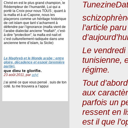
TunezineDat
Christ en est le plus grand champion, le
Rédempteur de l’humanité, Lui qui a
porté la Croix pour nous TOUS ; quant à
la mafia et à al-Capone, nous les
schizophrène
plaçerons comme un héritage historique
de cet islam que tant s’acharnent à
l’article par
défendre par l’ignorance (mafia vient de
l’arabe dialectal anciene "mafiah", c’est-
d’aujourd’h
à-dire "protection", la mafia est nait et
c’est culturellement radiquée dans une
ancienne terre d’islam, la Sicile)
Le vendredi 
tunisienne, 
Le Maghreb et le Monde arabe : entre
gloire, décadence et espoir (première
partie).
régime.
que dieu te glorifie.
23 août 2011, par
adyl
Tout d’abord
j’ai aimé ce que vous pensé . suis de ton
coté. tu me trouvera a l’appui
aux caractèr
parfois un p
ressent en li
est il que l