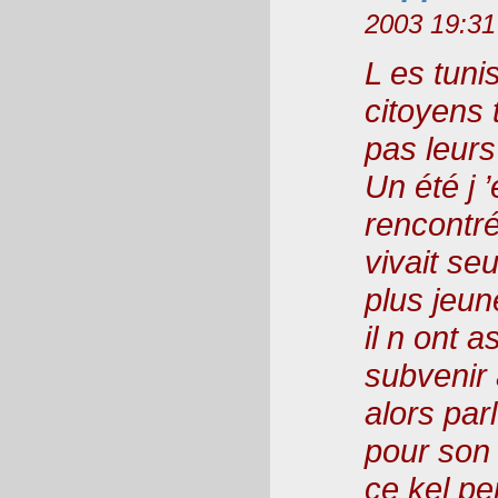
2003 19:31
L es tuni
citoyens 
pas leurs 
Un été j ’
rencontr
vivait se
plus jeune
il n ont 
subvenir à
alors par
pour son 
ce kel pe