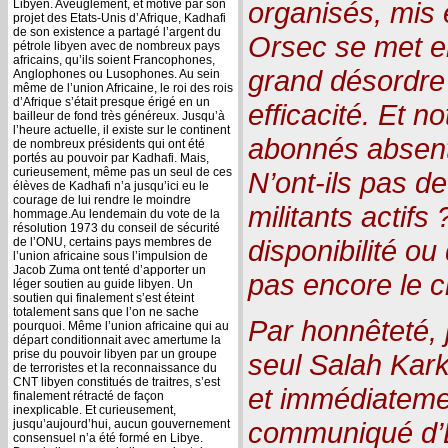
organisés, mis 
Libyen. Aveuglement, et motivé par son
projet des Etats-Unis d’Afrique, Kadhafi
de son existence a partagé l’argent du
Orsec se met en
pétrole libyen avec de nombreux pays
africains, qu’ils soient Francophones,
grand désordre 
Anglophones ou Lusophones. Au sein
même de l’union Africaine, le roi des rois
d’Afrique s’était presque érigé en un
efficacité. Et n
bailleur de fond très généreux. Jusqu’à
l’heure actuelle, il existe sur le continent
abonnés absent
de nombreux présidents qui ont été
portés au pouvoir par Kadhafi. Mais,
curieusement, même pas un seul de ces
N’ont-ils pas de
élèves de Kadhafi n’a jusqu’ici eu le
courage de lui rendre le moindre
militants actif
hommage.Au lendemain du vote de la
résolution 1973 du conseil de sécurité
disponibilité ou
de l’ONU, certains pays membres de
l’union africaine sous l’impulsion de
Jacob Zuma ont tenté d’apporter un
pas encore le c
léger soutien au guide libyen. Un
soutien qui finalement s’est éteint
totalement sans que l’on ne sache
Par honnêteté, 
pourquoi. Même l’union africaine qui au
départ conditionnait avec amertume la
prise du pouvoir libyen par un groupe
seul Salah Kark
de terroristes et la reconnaissance du
CNT libyen constitués de traitres, s’est
et immédiateme
finalement rétracté de façon
inexplicable. Et curieusement,
communiqué d’E
jusqu’aujourd’hui, aucun gouvernement
consensuel n’a été formé en Libye.