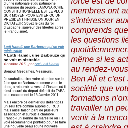
force est de co
d’unité nationale et du patrimoine
historique du peuple. LA MONARCHIE
membres ont au
CONSTITUTIONNELLE EST LE PLUS
SUR MOYEN POUR EVITER QU’UN
s’intéresser au
PRESIDENT FINISSE UN JOUR EN
DICTATEUR (voyez le cas du roi
comprends que l
d’Espagne, sauveur des libertés après
le Franquisme).
les questions li
quotidiennemen
Lotfi Hamdi, une Barbouze qui se voit
ministrable
> Lotfi Hamdi, une Barbouze qui
même si les act
se voit ministrable
4 octobre 2011, par
Anti Lotfi Hamdi
au rendez-vous.
Bonjour Mesdames, Messieurs,
Ben Ali et c’est
Je souhaite attirer votre attention sur le
faite que ce Barbouze comme vous le
société que vote
dites, a retourné sa veste à l’instant où il
s’est assuré du départ définitif du ZABA
plus exactement le 18 Janvier 2011.
formations n’on
Mais encore ce dernier qui détient pas
travailler un pe
un seul titre comme auprès du RCD
mais aussi faison parti de plusieurs
association et surout la chambre
venir à la renco
Franco-Tunisienne de marseille ou il a
volé récemment le portfolio pour se faire
est à craindre 
une nouvelle peau et une nouvelle