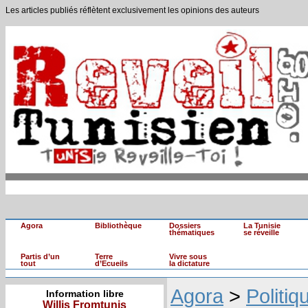
Les articles publiés réflètent exclusivement les opinions des auteurs
Agora
Bibliothèque
Dossiers
La Tunisie
thématiques
se réveille
Partis d’un
Terre
Vivre sous
tout
d’Ecueils
la dictature
Agora
>
Politiq
Information libre
Willis Fromtunis