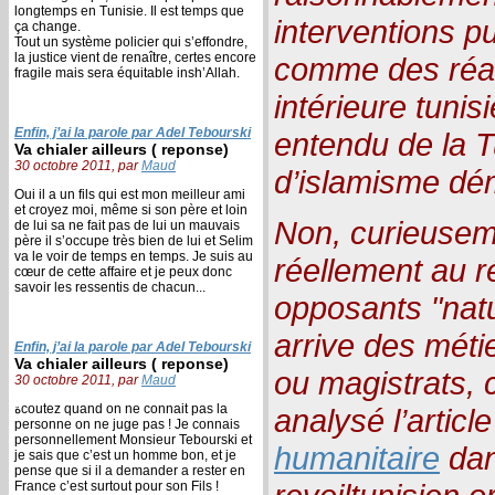
longtemps en Tunisie. Il est temps que
interventions p
ça change.
Tout un système policier qui s’effondre,
la justice vient de renaître, certes encore
comme des réac
fragile mais sera équitable insh’Allah.
intérieure tunis
Enfin, j’ai la parole par Adel Tebourski
entendu de la 
Va chialer ailleurs ( reponse)
30 octobre 2011, par
Maud
d’islamisme dé
Oui il a un fils qui est mon meilleur ami
et croyez moi, même si son père et loin
Non, curieusem
de lui sa ne fait pas de lui un mauvais
père il s’occupe très bien de lui et Selim
va le voir de temps en temps. Je suis au
réellement au r
cœur de cette affaire et je peux donc
savoir les ressentis de chacun...
opposants "natu
arrive des métie
Enfin, j’ai la parole par Adel Tebourski
Va chialer ailleurs ( reponse)
ou magistrats, 
30 octobre 2011, par
Maud
ةcoutez quand on ne connait pas la
analysé l’articl
personne on ne juge pas ! Je connais
personnellement Monsieur Tebourski et
humanitaire
dan
je sais que c’est un homme bon, et je
pense que si il a demander a rester en
France c’est surtout pour son Fils !