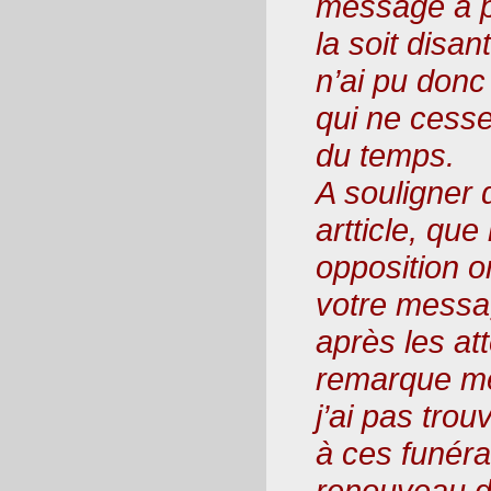
message à p
la soit disan
n’ai pu donc
qui ne cess
du temps.
A souligner 
artticle, que
opposition o
votre messa
après les at
remarque me 
j’ai pas trou
à ces funéra
renouveau d