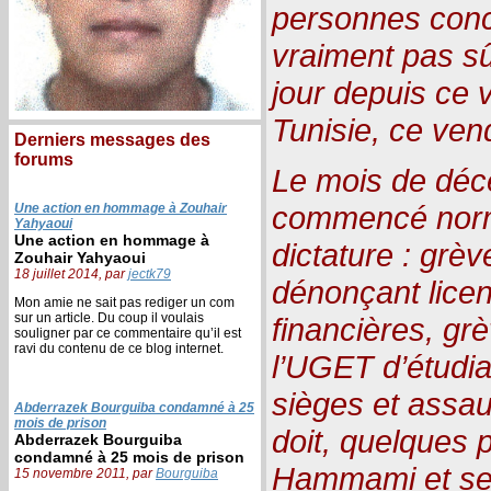
personnes conc
vraiment pas sû
jour depuis ce 
Tunisie, ce ve
Derniers messages des
forums
Le mois de déc
commencé norm
Une action en hommage à Zouhair
Yahyaoui
Une action en hommage à
dictature : grèv
Zouhair Yahyaoui
18 juillet 2014, par
jectk79
dénonçant lice
Mon amie ne sait pas rediger un com
sur un article. Du coup il voulais
financières, gr
souligner par ce commentaire qu’il est
ravi du contenu de ce blog internet.
l’UGET d’étudia
sièges et assau
Abderrazek Bourguiba condamné à 25
mois de prison
doit, quelques 
Abderrazek Bourguiba
condamné à 25 mois de prison
Hammami et ses
15 novembre 2011, par
Bourguiba