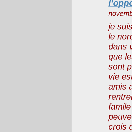
l’opp
novemb
je sui
le nor
dans v
que l
sont p
vie es
amis a
rentre
famile
peuven
crois 