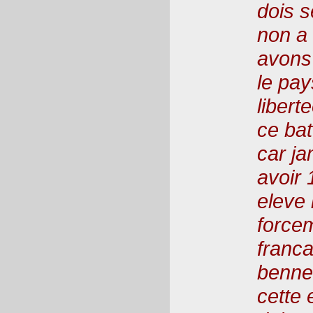
dois s
non a 
avons 
le pay
libert
ce bat
car ja
avoir 
eleve 
forcem
franc
benne 
cette 