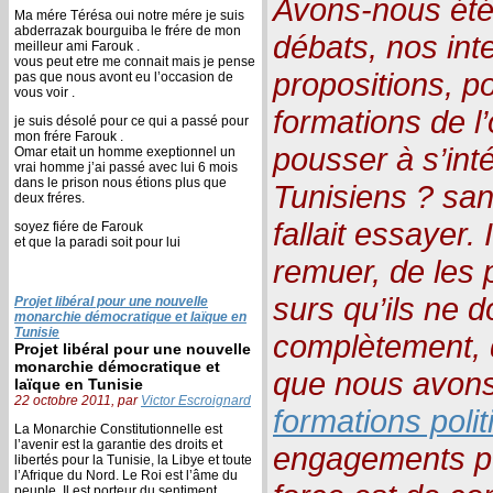
Avons-nous été 
Ma mére Térésa oui notre mére je suis
abderrazak bourguiba le frére de mon
débats, nos int
meilleur ami Farouk .
vous peut etre me connait mais je pense
propositions, p
pas que nous avont eu l’occasion de
vous voir .
formations de l’
je suis désolé pour ce qui a passé pour
mon frére Farouk .
pousser à s’int
Omar etait un homme exeptionnel un
vrai homme j’ai passé avec lui 6 mois
dans le prison nous étions plus que
Tunisiens ? san
deux fréres.
fallait essayer. I
soyez fiére de Farouk
et que la paradi soit pour lui
remuer, de les 
surs qu’ils ne 
Projet libéral pour une nouvelle
monarchie démocratique et laïque en
Tunisie
complètement, qu
Projet libéral pour une nouvelle
monarchie démocratique et
que nous avons
laïque en Tunisie
22 octobre 2011, par
Victor Escroignard
formations poli
La Monarchie Constitutionnelle est
l’avenir est la garantie des droits et
engagements po
libertés pour la Tunisie, la Libye et toute
l’Afrique du Nord. Le Roi est l’âme du
peuple, Il est porteur du sentiment