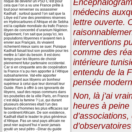
Encéphalogramm
risque de devenir un PSD C’est pour
cela que l’on a vu une France prête à
médecins auxq
tout pour renverser ou assassiner
Kadhafi ; surtout quand l’on sait que la
Libye est l’une des premières réserves
lettre ouverte.
en Hydrocarbures d’Afrique et de Sebha
est la capitale mondiale du trafic Franco-
raisonnablemen
libyen de concentré d’uranium Nigérien.
Egalement, l’on sait que jusqu’ici, les
populations libyennes n’avaient rien à
interventions p
envier aux Français, ils vivaient
richement mieux sans se suer. Puisque
comme des réac
Kadhafi faisait tout son possible pour les
mettre à l’abri du besoin. Il est donc
temps pour les libyens de choisir
intérieure tunis
pleinement futur partenaire occidental.
Car si en cinquante ans de coopération
entendu de la F
la France n’a pu rien apporter à l’Afrique
subsaharienne. Vat-elle apporter
pensée modern
maintenant aux libyens un bonheur
supérieur à celui que leur donnait leur
Guide. Rien à offrir à ces ignorants de
libyens, sauf des repas communs dans
Non, là j’ai vr
les poubelles de la ville Paris, en France
c’est déjà la famine ? Lui, qui durant
heures à peine
plusieurs décennies était l’un des
faiseurs d’hommes les plus efficaces sur
le continent Africain. De son existence,
d’associations, 
Kadhafi était le leader le plus généreux
d’Afrique. Pas un seul pays africain ne
d’observatoires
peut nier aujourd’hui n’avoir jamais
gouté un seul pétro –Dinar du guide