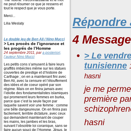
ne peut résumer ce que je ressens et
tout le respect que je vous porte.
Merci...
Répondre à
Lilia Weslaty
4 Message
Le double jeu de Ben Ali / Nino Mucci
> Les procès de l’ignorance et
les progrés de l’Homme
24 septembre 2011, par
a posteriori,
> Le vendre
l’auteur Nino Mucci
tunisienne
Les petits cons s’amusent à faire leurs
graffitis imbéciles même sur les statues
couvertes de prestige et d’histoire de
hasni
Carthage ; on en a maintenant fini avec
Ben Ali, avec la censure et l’étouffement
des idées et de coeur opéré par son
je me permet
régime. Mais on en finira jamais avec
l’idiotie des fondamentalistes islamiques
première par
qui promenent leurs femmes en burka,
parce que c’est la seule façon par
laquelle savent voir une femme : comme
schizophren
une bête dangeureuse. On en finira pas
facilement, terrible dictature, avec ceux
qui demandent maintenant de couper
hasni
les mains, les jambes et les bras,
suivant l’obsolète loi coranique, sans se
faire aucun souci de l’Homme. Jésus, le