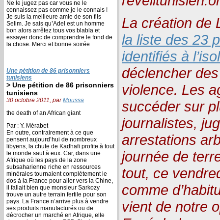
reveiltunisien.o
Ne le jugez pas car vous ne le
connaissez pas comme je le connais !
Je suis la meilleure amie de son fils
La création de L
Selim. Je sais qu’Adel est un homme
bon alors arrêtez tous vos blabla et
la liste des 23
essayer donc de comprendre le fond de
la chose. Merci et bonne soirée
identifiés à l’i
déclencher des
Une pétition de 86 prisonniers
tunisiens
> Une pétition de 86 prisonniers
violence. Les a
tunisiens
30 octobre 2011, par
Moussa
succéder sur p
the death of an African giant
journalistes, ju
Par : Y. Mérabet
En outre, contrairement à ce que
arrestations arb
pensent aujourd’hui de nombreux
libyens, la chute de Kadhafi profite à tout
journée de terr
le monde sauf à eux. Car, dans une
Afrique où les pays de la zone
subsaharienne riche en ressources
tout, ce vendre
minérales tournaient complètement le
dos à la France pour aller vers la Chine,
comme d’habitu
il fallait bien que monsieur Sarkozy
trouve un autre terrain fertile pour son
pays. La France n’arrive plus à vendre
vient de notre o
ses produits manufacturés ou de
décrocher un marché en Afrique, elle