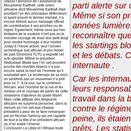
Depuis l’annonce de l’assassinat de
parti alerte sur
Mouammar Kadhafi, cette union
africaine dont Mouammar Kadhafi était
Même si son pro
pourtant l’un des principaux défenseurs
et ayant assuré le dernier mandat, n’a
encore délivré aucun message officiel
années lumières
de condoléance à ses proches ou de
regret. Egalement, même ceux qui hier
reconnaître qu
tentaient de le soutenir n’ont pas eu le
moindre courage de lever leur petit doigt
pour rendre hommage à leur mentor.
les startings bl
Jusqu’à l’heure actuel, seul l’ancien
archevêque sud-africain et prix Nobel
et les débats. C
de paix Desmond TUTU a regretté cet
acte ignoble. Même le président
internaute .
Abdoulaye Wade que l’on sait pourtant
proche des révoltés libyens n’a pas
encore salué la mort de l’homme qu’il
souhaitait tant. Le lendemain de sa mort,
Car les internau
un vendredi pas un musulman n’a prié
pour lui ?.. A ce jour, sur le continent
leurs responsabil
Africain, seul l’homme de la rue et les
medias ont le courage de parler de cette
assassina crapuleux du guide libyen.
travail dans la b
Mais, cette attitude des dirigeants
africains ne surprend personne, dans la
contre le régim
mesure où l’on sait que chaque
président a peur de se faire remarquer
peine, ils étaie
par un Nicolas Sarkozy qui est capable
de tout si la tête d’un président africain
ou d’un arabe l’énerve.
prêts. Les stati
Conclusion La Libye et l’Afrique toute