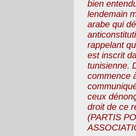
bien entendu 
lendemain 
arabe qui dé
anticonstitut
rappelant qu
est inscrit d
tunisienne. 
commence à 
communiqués
ceux dénonça
droit de ce
(PARTIS PO
ASSOCIATION