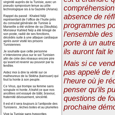
virginité auprès de la Tunisie, avec un
compréhension d
pseudo symposium tenue au pôle
technologique sis à la Gazelle (Ariana).
absence de réfl
Rappel du passé : Khaled Néji
représentant de l’office de l’huile près
programmes poli
du consulat générale de Tunisie à
Marseille a été victime de sa (Stoufida).
Monsieur Kahled Néji a été limogé de
l’ensemble des 
son poste, radié de ses fonctions,
décédés suite à une attaque cardiaque
porte à un autre
après avoir visité les prisons
Tunisiennes
ils auront fait le l
Je souhaite que cette personne
n’intervienne plus sur le sol Tunisien
afin de crée des réseaux encore pire
Mais si ce ven
qu’avant et revenir au pouvoir par la
fenêtre.
pas appelé de r
Aidez moi à dire la vérité sur ce
malheureux de la Sbikha (kairouan) qui
l’heure où je r
fout la honte à son peuple.
Ce Virus, qui trompe sa femme sans
penser qu’ils p
scrupule ni honte. A trahit ce que nos
ancêtres ont essayé de bâtir, bravour,
questions de fo
fraternité dévouement, sincérité.
Il est et il sera toujours à l’antipode des
prochaine démo
Tunisiens , lèches botes et au plurielles
Vive la Tunisie sans hypocrites