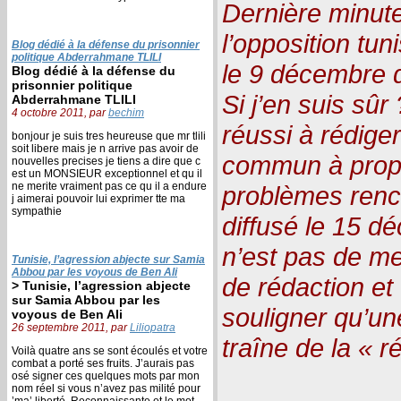
Dernière minute 
l’opposition tuni
Blog dédié à la défense du prisonnier
politique Abderrahmane TLILI
le 9 décembre 
Blog dédié à la défense du
prisonnier politique
Si j’en suis sûr
Abderrahmane TLILI
4 octobre 2011, par
bechim
réussi à rédig
bonjour je suis tres heureuse que mr tlili
soit libere mais je n arrive pas avoir de
commun à prop
nouvelles precises je tiens a dire que c
est un MONSIEUR exceptionnel et qu il
ne merite vraiment pas ce qu il a endure
problèmes renco
j aimerai pouvoir lui exprimer tte ma
sympathie
diffusé le 15 
n’est pas de me
Tunisie, l’agression abjecte sur Samia
Abbou par les voyous de Ben Ali
de rédaction et
> Tunisie, l’agression abjecte
sur Samia Abbou par les
souligner qu’une
voyous de Ben Ali
26 septembre 2011, par
Liliopatra
traîne de la « 
Voilà quatre ans se sont écoulés et votre
combat a porté ses fruits. J’aurais pas
osé signer ces quelques mots par mon
nom réel si vous n’avez pas milité pour
’ma’ liberté. Reconnaissante et le mot