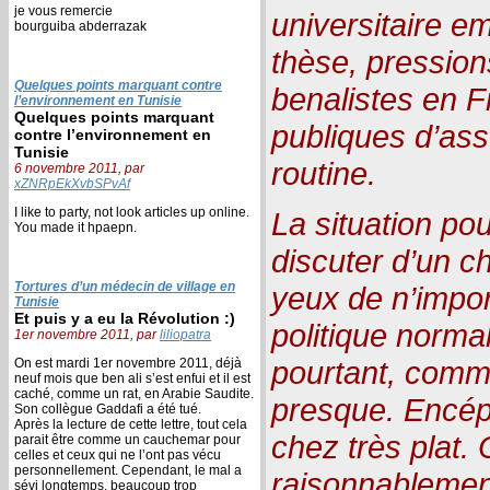
je vous remercie
universitaire e
bourguiba abderrazak
thèse, pressio
Quelques points marquant contre
benalistes en 
l’environnement en Tunisie
Quelques points marquant
publiques d’asso
contre l’environnement en
Tunisie
routine.
6 novembre 2011, par
xZNRpEkXvbSPvAf
I like to party, not look articles up online.
La situation po
You made it hpaepn.
discuter d’un 
Tortures d’un médecin de village en
yeux de n’impor
Tunisie
Et puis y a eu la Révolution :)
politique norma
1er novembre 2011, par
liliopatra
pourtant, comme
On est mardi 1er novembre 2011, déjà
neuf mois que ben ali s’est enfui et il est
caché, comme un rat, en Arabie Saudite.
presque. Encép
Son collègue Gaddafi a été tué.
Après la lecture de cette lettre, tout cela
chez très plat.
parait être comme un cauchemar pour
celles et ceux qui ne l’ont pas vécu
personnellement. Cependant, le mal a
raisonnablemen
sévi longtemps, beaucoup trop