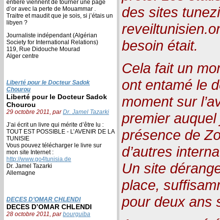
entière viennent de tourner une page
des sites tunez
d’or avec la perte de Mouammar .
Traitre et maudit que je sois, si j’étais un
libyen ?
reveiltunisien.o
Journaliste indépendant (Algérian
besoin était.
Society for International Relations)
119, Rue Didouche Mourad
Alger centre
Cela fait un mom
ont entamé le d
Liberté pour le Docteur Sadok
Chourou
Liberté pour le Docteur Sadok
moment sur l’av
Chourou
29 octobre 2011, par
Dr. Jamel Tazarki
premier auquel j
J’ai écrit un livre qui mérite d’être lu :
présence de Zo
TOUT EST POSSIBLE - L’AVENIR DE LA
TUNISIE
Vous pouvez télécharger le livre sur
d’autres intern
mon site Internet :
http://www.go4tunisia.de
Un site dérange
Dr. Jamel Tazarki
Allemagne
place, suffisa
pour deux ans 
DECES D’OMAR CHLENDI
DECES D’OMAR CHLENDI
28 octobre 2011, par
bourguiba