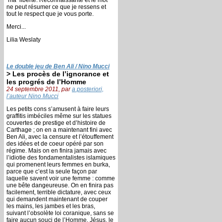
ne peut résumer ce que je ressens et
tout le respect que je vous porte.
Merci...
Lilia Weslaty
Le double jeu de Ben Ali / Nino Mucci
> Les procès de l’ignorance et
les progrés de l’Homme
24 septembre 2011, par
a posteriori,
l’auteur Nino Mucci
Les petits cons s’amusent à faire leurs
graffitis imbéciles même sur les statues
couvertes de prestige et d’histoire de
Carthage ; on en a maintenant fini avec
Ben Ali, avec la censure et l’étouffement
des idées et de coeur opéré par son
régime. Mais on en finira jamais avec
l’idiotie des fondamentalistes islamiques
qui promenent leurs femmes en burka,
parce que c’est la seule façon par
laquelle savent voir une femme : comme
une bête dangeureuse. On en finira pas
facilement, terrible dictature, avec ceux
qui demandent maintenant de couper
les mains, les jambes et les bras,
suivant l’obsolète loi coranique, sans se
faire aucun souci de l’Homme. Jésus, le