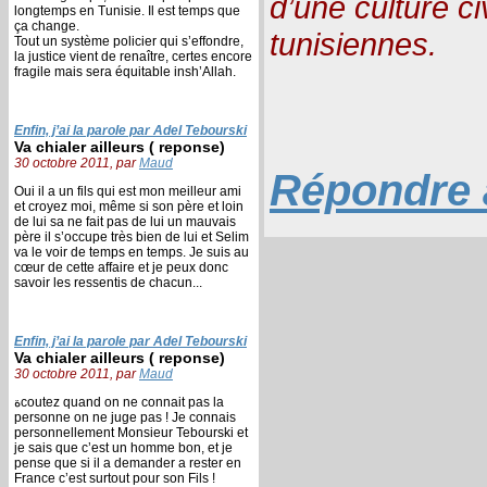
d’une culture ci
longtemps en Tunisie. Il est temps que
ça change.
tunisiennes.
Tout un système policier qui s’effondre,
la justice vient de renaître, certes encore
fragile mais sera équitable insh’Allah.
Enfin, j’ai la parole par Adel Tebourski
Va chialer ailleurs ( reponse)
30 octobre 2011, par
Maud
Répondre à
Oui il a un fils qui est mon meilleur ami
et croyez moi, même si son père et loin
de lui sa ne fait pas de lui un mauvais
père il s’occupe très bien de lui et Selim
va le voir de temps en temps. Je suis au
cœur de cette affaire et je peux donc
savoir les ressentis de chacun...
Enfin, j’ai la parole par Adel Tebourski
Va chialer ailleurs ( reponse)
30 octobre 2011, par
Maud
ةcoutez quand on ne connait pas la
personne on ne juge pas ! Je connais
personnellement Monsieur Tebourski et
je sais que c’est un homme bon, et je
pense que si il a demander a rester en
France c’est surtout pour son Fils !