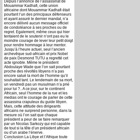
Depuis l’annonce de l’assassinat de
Mouammar Kadhafi, cette union
africaine dont Mouammar Kadhafi était
pourtant l’un des principaux défenseurs
et ayant assuré le dernier mandat, n’a
encore délivré aucun message officiel
de condoléance à ses proches ou de
regret. Egalement, même ceux qui hier
tentaient de le soutenir n’ont pas eu le
moindre courage de lever leur petit doigt
pour rendre hommage à leur mentor.
Jusqu’à l’heure actuel, seul l’ancien
archevêque sud-africain et prix Nobel
de paix Desmond TUTU a regretté cet
acte ignoble. Même le président
Abdoulaye Wade que l’on sait pourtant
proche des révoltés libyens n’a pas
encore salué la mort de l’homme qu’il
souhaitait tant. Le lendemain de sa mort,
un vendredi pas un musulman n’a prié
pour lui ?.. A ce jour, sur le continent
Africain, seul l’homme de la rue et les
medias ont le courage de parler de cette
assassina crapuleux du guide libyen.
Mais, cette attitude des dirigeants
africains ne surprend personne, dans la
mesure où l’on sait que chaque
président a peur de se faire remarquer
par un Nicolas Sarkozy qui est capable
de tout si la tête d’un président africain
ou d’un arabe l’énerve.
Conclusion La Libye et l’Afrique toute