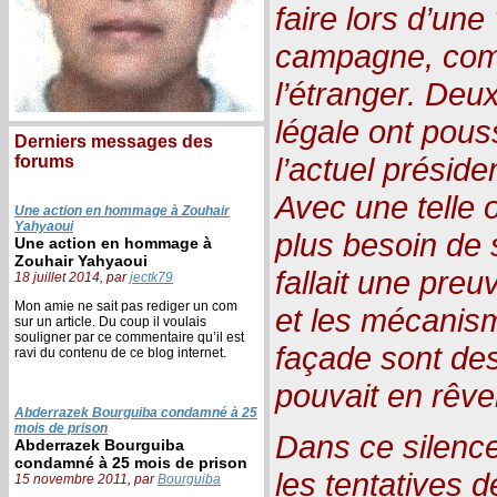
faire lors d’une
campagne, compr
l’étranger. Deux
légale ont pouss
Derniers messages des
l’actuel présid
forums
Avec une telle o
Une action en hommage à Zouhair
Yahyaoui
plus besoin de s
Une action en hommage à
Zouhair Yahyaoui
fallait une preuv
18 juillet 2014, par
jectk79
Mon amie ne sait pas rediger un com
et les mécanis
sur un article. Du coup il voulais
souligner par ce commentaire qu’il est
façade sont de
ravi du contenu de ce blog internet.
pouvait en rêve
Abderrazek Bourguiba condamné à 25
mois de prison
Dans ce silence
Abderrazek Bourguiba
condamné à 25 mois de prison
les tentatives d
15 novembre 2011, par
Bourguiba