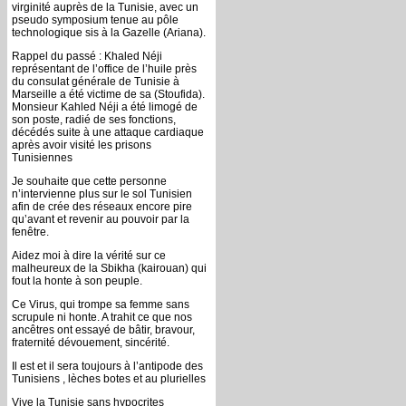
virginité auprès de la Tunisie, avec un
pseudo symposium tenue au pôle
technologique sis à la Gazelle (Ariana).
Rappel du passé : Khaled Néji
représentant de l’office de l’huile près
du consulat générale de Tunisie à
Marseille a été victime de sa (Stoufida).
Monsieur Kahled Néji a été limogé de
son poste, radié de ses fonctions,
décédés suite à une attaque cardiaque
après avoir visité les prisons
Tunisiennes
Je souhaite que cette personne
n’intervienne plus sur le sol Tunisien
afin de crée des réseaux encore pire
qu’avant et revenir au pouvoir par la
fenêtre.
Aidez moi à dire la vérité sur ce
malheureux de la Sbikha (kairouan) qui
fout la honte à son peuple.
Ce Virus, qui trompe sa femme sans
scrupule ni honte. A trahit ce que nos
ancêtres ont essayé de bâtir, bravour,
fraternité dévouement, sincérité.
Il est et il sera toujours à l’antipode des
Tunisiens , lèches botes et au plurielles
Vive la Tunisie sans hypocrites