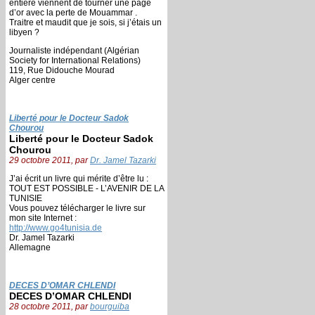
entière viennent de tourner une page
d’or avec la perte de Mouammar .
Traitre et maudit que je sois, si j’étais un
libyen ?
Journaliste indépendant (Algérian
Society for International Relations)
119, Rue Didouche Mourad
Alger centre
Liberté pour le Docteur Sadok
Chourou
Liberté pour le Docteur Sadok
Chourou
29 octobre 2011, par
Dr. Jamel Tazarki
J’ai écrit un livre qui mérite d’être lu :
TOUT EST POSSIBLE - L’AVENIR DE LA
TUNISIE
Vous pouvez télécharger le livre sur
mon site Internet :
http://www.go4tunisia.de
Dr. Jamel Tazarki
Allemagne
DECES D’OMAR CHLENDI
DECES D’OMAR CHLENDI
28 octobre 2011, par
bourguiba