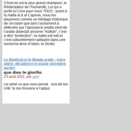
Christ en est le plus grand champion, le
Rédempteur de l’humanité, Lui qui a
porté la Croix pour nous TOUS ; quant à
la mafia et à al-Capone, nous les
plaçerons comme un héritage historique
de cet islam que tant s’acharnent à
défendre par l’ignorance (mafia vient de
l’arabe dialectal anciene "mafiah", c’est-
à-dire "protection", la mafia est nait et
c’est culturellement radiquée dans une
ancienne terre d’islam, la Sicile)
Le Maghreb et le Monde arabe : entre
gloire, décadence et espoir (première
partie).
que dieu te glorifie.
23 août 2011, par
adyl
j’ai aimé ce que vous pensé . suis de ton
coté. tu me trouvera a l’appui