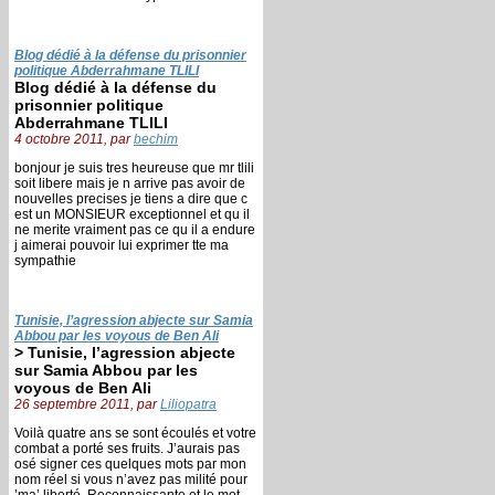
Blog dédié à la défense du prisonnier
politique Abderrahmane TLILI
Blog dédié à la défense du
prisonnier politique
Abderrahmane TLILI
4 octobre 2011, par
bechim
bonjour je suis tres heureuse que mr tlili
soit libere mais je n arrive pas avoir de
nouvelles precises je tiens a dire que c
est un MONSIEUR exceptionnel et qu il
ne merite vraiment pas ce qu il a endure
j aimerai pouvoir lui exprimer tte ma
sympathie
Tunisie, l’agression abjecte sur Samia
Abbou par les voyous de Ben Ali
> Tunisie, l’agression abjecte
sur Samia Abbou par les
voyous de Ben Ali
26 septembre 2011, par
Liliopatra
Voilà quatre ans se sont écoulés et votre
combat a porté ses fruits. J’aurais pas
osé signer ces quelques mots par mon
nom réel si vous n’avez pas milité pour
’ma’ liberté. Reconnaissante et le mot