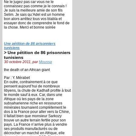
Ne le jugez pas car vous ne le
connaissez pas comme je le connais !
Je suis la meilleure amie de son fils
Selim. Je sais qu’Adel est un homme
bon alors arrêtez tous vos blabla et
essayer donc de comprendre le fond de
la chose. Merci et bonne soirée
Une pétition de 86 prisonniers
tunisiens
> Une pétition de 86 prisonniers
tunisiens
30 octobre 2011, par
Moussa
the death of an African giant
Par : Y. Mérabet
En outre, contrairement à ce que
pensent aujourd’hui de nombreux
libyens, la chute de Kadhafi profite à tout
le monde sauf à eux. Car, dans une
Afrique où les pays de la zone
subsaharienne riche en ressources
minérales tournaient complètement le
dos à la France pour aller vers la Chine,
il fallait bien que monsieur Sarkozy
trouve un autre terrain fertile pour son
pays. La France n’arrive plus à vendre
ses produits manufacturés ou de
décrocher un marché en Afrique, elle