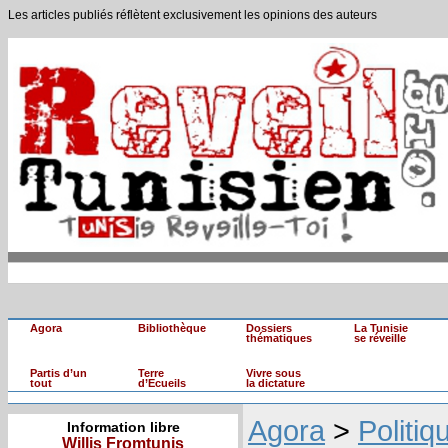
Les articles publiés réflètent exclusivement les opinions des auteurs
Agora
Bibliothèque
Dossiers
La Tunisie
thématiques
se réveille
Partis d’un
Terre
Vivre sous
tout
d’Ecueils
la dictature
Agora
>
Politiq
Information libre
Willis Fromtunis