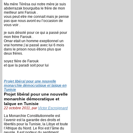
Ma mére Térésa oui notre mére je suis
abderrazak bourguiba le frére de mon
meilleur ami Farouk .
vous peut etre me connait mais je pense
pas que nous avont eu l’occasion de
vous voir .
je suis désolé pour ce qui a passé pour
mon frére Farouk .
Omar etait un homme exeptionnel un
vrai homme j’ai passé avec lui 6 mois
dans le prison nous étions plus que
deux fréres.
soyez fiére de Farouk
et que la paradi soit pour lui
Projet libéral pour une nouvelle
monarchie démocratique et laïque en
Tunisie
Projet libéral pour une nouvelle
monarchie démocratique et
laïque en Tunisie
22 octobre 2011, par
Victor Escroignard
La Monarchie Constitutionnelle est
l’avenir est la garantie des droits et
libertés pour la Tunisie, la Libye et toute
l’Afrique du Nord. Le Roi est l’âme du
peuple, Il est porteur du sentiment