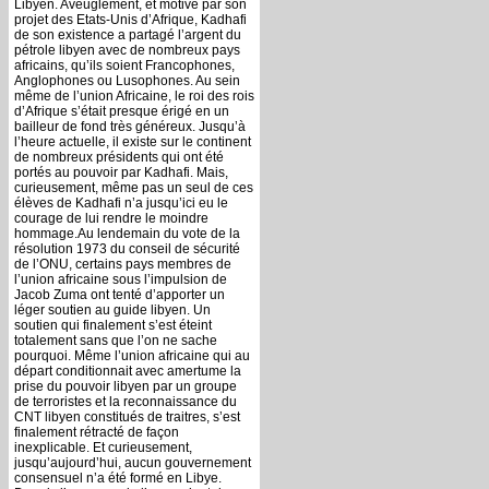
Libyen. Aveuglement, et motivé par son
projet des Etats-Unis d’Afrique, Kadhafi
de son existence a partagé l’argent du
pétrole libyen avec de nombreux pays
africains, qu’ils soient Francophones,
Anglophones ou Lusophones. Au sein
même de l’union Africaine, le roi des rois
d’Afrique s’était presque érigé en un
bailleur de fond très généreux. Jusqu’à
l’heure actuelle, il existe sur le continent
de nombreux présidents qui ont été
portés au pouvoir par Kadhafi. Mais,
curieusement, même pas un seul de ces
élèves de Kadhafi n’a jusqu’ici eu le
courage de lui rendre le moindre
hommage.Au lendemain du vote de la
résolution 1973 du conseil de sécurité
de l’ONU, certains pays membres de
l’union africaine sous l’impulsion de
Jacob Zuma ont tenté d’apporter un
léger soutien au guide libyen. Un
soutien qui finalement s’est éteint
totalement sans que l’on ne sache
pourquoi. Même l’union africaine qui au
départ conditionnait avec amertume la
prise du pouvoir libyen par un groupe
de terroristes et la reconnaissance du
CNT libyen constitués de traitres, s’est
finalement rétracté de façon
inexplicable. Et curieusement,
jusqu’aujourd’hui, aucun gouvernement
consensuel n’a été formé en Libye.