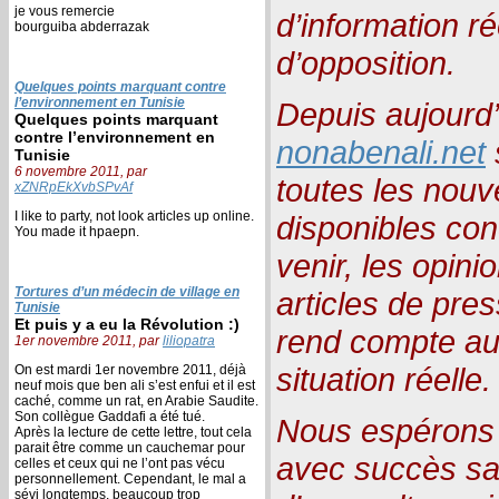
je vous remercie
d’information ré
bourguiba abderrazak
d’opposition.
Quelques points marquant contre
l’environnement en Tunisie
Depuis aujourd’h
Quelques points marquant
contre l’environnement en
nonabenali.net
Tunisie
6 novembre 2011, par
toutes les nouve
xZNRpEkXvbSPvAf
I like to party, not look articles up online.
disponibles con
You made it hpaepn.
venir, les opini
Tortures d’un médecin de village en
articles de pres
Tunisie
Et puis y a eu la Révolution :)
rend compte au 
1er novembre 2011, par
liliopatra
situation réelle.
On est mardi 1er novembre 2011, déjà
neuf mois que ben ali s’est enfui et il est
caché, comme un rat, en Arabie Saudite.
Son collègue Gaddafi a été tué.
Nous espérons q
Après la lecture de cette lettre, tout cela
parait être comme un cauchemar pour
avec succès sa 
celles et ceux qui ne l’ont pas vécu
personnellement. Cependant, le mal a
sévi longtemps, beaucoup trop