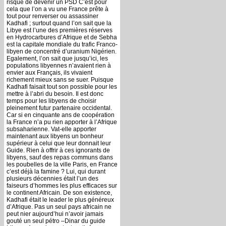
risque de devenir un PSD C’est pour
cela que l’on a vu une France prête à
tout pour renverser ou assassiner
Kadhafi ; surtout quand l’on sait que la
Libye est l’une des premières réserves
en Hydrocarbures d’Afrique et de Sebha
est la capitale mondiale du trafic Franco-
libyen de concentré d’uranium Nigérien.
Egalement, l’on sait que jusqu’ici, les
populations libyennes n’avaient rien à
envier aux Français, ils vivaient
richement mieux sans se suer. Puisque
Kadhafi faisait tout son possible pour les
mettre à l’abri du besoin. Il est donc
temps pour les libyens de choisir
pleinement futur partenaire occidental.
Car si en cinquante ans de coopération
la France n’a pu rien apporter à l’Afrique
subsaharienne. Vat-elle apporter
maintenant aux libyens un bonheur
supérieur à celui que leur donnait leur
Guide. Rien à offrir à ces ignorants de
libyens, sauf des repas communs dans
les poubelles de la ville Paris, en France
c’est déjà la famine ? Lui, qui durant
plusieurs décennies était l’un des
faiseurs d’hommes les plus efficaces sur
le continent Africain. De son existence,
Kadhafi était le leader le plus généreux
d’Afrique. Pas un seul pays africain ne
peut nier aujourd’hui n’avoir jamais
gouté un seul pétro –Dinar du guide