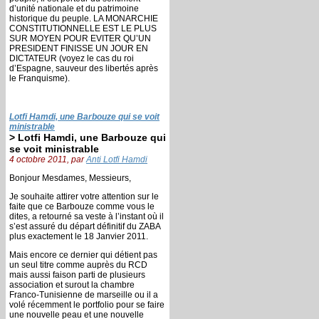
d’unité nationale et du patrimoine
historique du peuple. LA MONARCHIE
CONSTITUTIONNELLE EST LE PLUS
SUR MOYEN POUR EVITER QU’UN
PRESIDENT FINISSE UN JOUR EN
DICTATEUR (voyez le cas du roi
d’Espagne, sauveur des libertés après
le Franquisme).
Lotfi Hamdi, une Barbouze qui se voit
ministrable
> Lotfi Hamdi, une Barbouze qui
se voit ministrable
4 octobre 2011, par
Anti Lotfi Hamdi
Bonjour Mesdames, Messieurs,
Je souhaite attirer votre attention sur le
faite que ce Barbouze comme vous le
dites, a retourné sa veste à l’instant où il
s’est assuré du départ définitif du ZABA
plus exactement le 18 Janvier 2011.
Mais encore ce dernier qui détient pas
un seul titre comme auprès du RCD
mais aussi faison parti de plusieurs
association et surout la chambre
Franco-Tunisienne de marseille ou il a
volé récemment le portfolio pour se faire
une nouvelle peau et une nouvelle