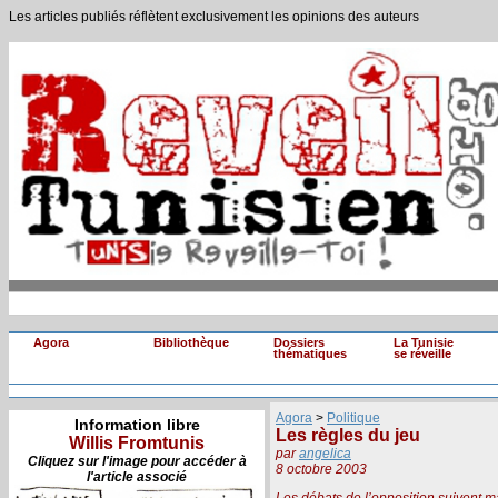
Les articles publiés réflètent exclusivement les opinions des auteurs
Agora
Bibliothèque
Dossiers
La Tunisie
thématiques
se réveille
Agora
>
Politique
Information libre
Les règles du jeu
Willis Fromtunis
par
angelica
Cliquez sur l'image pour accéder à
8 octobre 2003
l'article associé
Les débats de l’opposition suivent 