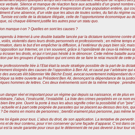
ence verbale. Silence et manque de réaction face aux actualités d’un grand nombre 
nque de réaction, d’opinion, d’envie d’expression d’une population entière, qui co
ntiment d’une absence, d’un vide que les abus de toutes sortes, du fait du régime 
a Tunisie est celle de la dictature illégale, celle de l’opportunisme économique au d
que, où chaque élément justifie les autres pour un
statu quo
.
sion manque-t-on ? Quelles en sont les causes ?
spendu à Internet à une double bataille lancée par la dictature tunisienne contre d
t, volés, violentés dans leurs droits personnels et professionnels ; en même temps 
mation, dans le but d’en empêcher la diffusion, à l’extérieur du pays bien sûr, mais 
opposition sur Internet, on s’en souvient, grâce à l’opiniâtreté de ceux-là mêmes qu
 écraser les droits, et qui n’ont pas hésité à le dénoncer. Cette même bataille aurai
action par les groupes d’opposition qui ont omis de se faire le relai musclé de cette p
e professionnelle liée à l’Etat était la seule stratégie possible de la part de la 
irement éloignés des causes de l’opposition à Ben Ali, et causé par l’arbitraire qu
dre des avocats élit bâtonnier Me Béchir Essid, avocat ouvertement indépendant du r
que sa lettre ouverte au Président Ben Ali, denonçant la dépendance de la justice. J
ues hommes de lettres. Ces deux événements sont de la même trempe : prendre posi
 un danger réel et important pour un régime qui depuis sa naissance, et de plus en 
itraire, l’abus, l’insécurité, l’instabilité. La liste des crimes perpétrés en ce nom est
ien être pire. Ouvrir la porte à tous les abus signifie créer la possibilité d’un "pi
 actuelle et à part cette poignée de parasites qui se placent au-dessus des lois, qui 
ité ? De moins en moins de personnes ; bientôt vraiment plus personne, pas même le
ne loi égale pour tous. L’abus du droit, de son application. La tentative de perverti
 sens et de leur contenu, pour n’en conserver qu’une façade d’apparat. C’est dans ce
 est la seule garantie pour ceux qui le détiennent de ne pas devenir à leur tour vict