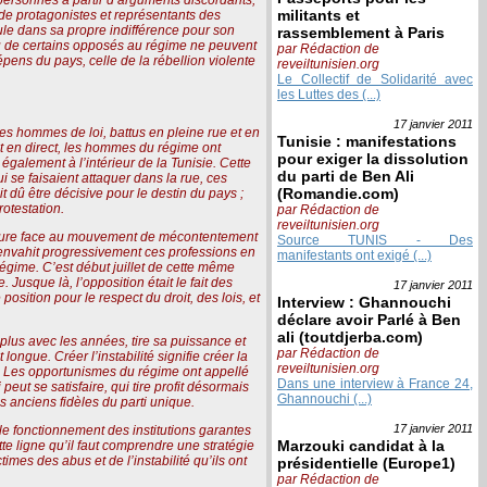
militants et
de protagonistes et représentants des
ule dans sa propre indifférence pour son
rassemblement à Paris
ou de certains opposés au régime ne peuvent
par Rédaction de
épens du pays, celle de la rébellion violente
reveiltunisien.org
Le Collectif de Solidarité avec
les Luttes des (...)
17 janvier
2011
es hommes de loi, battus en pleine rue et en
Tunisie : manifestations
et en direct, les hommes du régime ont
pour exiger la dissolution
également à l’intérieur de la Tunisie. Cette
du parti de Ben Ali
i se faisaient attaquer dans la rue, ces
(Romandie.com)
t dû être décisive pour le destin du pays ;
rotestation.
par Rédaction de
reveiltunisien.org
dictature face au mouvement de mécontentement
Source TUNIS - Des
i envahit progressivement ces professions en
manifestants ont exigé (...)
égime. C’est début juillet de cette même
usque là, l’opposition était le fait des
17 janvier
2011
tion pour le respect du droit, des lois, et
Interview : Ghannouchi
déclare avoir Parlé à Ben
ali (toutdjerba.com)
plus avec les années, tire sa puissance et
par Rédaction de
 longue. Créer l’instabilité signifie créer la
reveiltunisien.org
re". Les opportunismes du régime ont appellé
Dans une interview à France 24,
peut se satisfaire, qui tire profit désormais
Ghannouchi (...)
s anciens fidèles du parti unique.
17 janvier
2011
r le fonctionnement des institutions garantes
Marzouki candidat à la
tte ligne qu’il faut comprendre une stratégie
imes des abus et de l’instabilité qu’ils ont
présidentielle (Europe1)
par Rédaction de