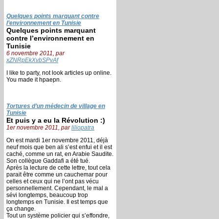
Quelques points marquant contre
l’environnement en Tunisie
Quelques points marquant
contre l’environnement en
Tunisie
6 novembre 2011, par
xZNRpEkXvbSPvAf
I like to party, not look articles up online.
You made it hpaepn.
Tortures d’un médecin de village en
Tunisie
Et puis y a eu la Révolution :)
1er novembre 2011, par
liliopatra
On est mardi 1er novembre 2011, déjà
neuf mois que ben ali s’est enfui et il est
caché, comme un rat, en Arabie Saudite.
Son collègue Gaddafi a été tué.
Après la lecture de cette lettre, tout cela
parait être comme un cauchemar pour
celles et ceux qui ne l’ont pas vécu
personnellement. Cependant, le mal a
sévi longtemps, beaucoup trop
longtemps en Tunisie. Il est temps que
ça change.
Tout un système policier qui s’effondre,