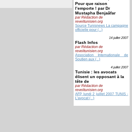
Pour que raison
l’emporte ! par Dr
Mustapha Benjaâfar
par Rédaction de
reveiltunisien.org
Source Tunisnews La campagne
officielle pour (...)
14 juillet
2007
Flash Infos
par Rédaction de
reveiltunisien.org
Association Internationale de
Soutien aux (...)
4 juillet
2007
Tunisie : les avocats
élisent un opposant à la
tête de
par Rédaction de
reveiltunisien.org
AFP, lundi 2 juillet 2007 TUNIS -
L’avocat (...)