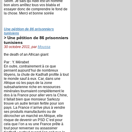
Selim. Je sais qu’Adel est un homme
bon alors arrêtez tous vos blabla et
essayer donc de comprendre le fond de
la chose. Merci et bonne soirée
Une pétition de 86 prisonniers
tunisiens
> Une pétition de 86 prisonniers
tunisiens
30 octobre 2011, par
Moussa
the death of an African giant
Par : Y. Mérabet
En outre, contrairement à ce que
pensent aujourd’hui de nombreux
libyens, la chute de Kadhafi profite à tout
le monde sauf à eux. Car, dans une
Afrique où les pays de la zone
subsaharienne riche en ressources
minérales tournaient complètement le
dos à la France pour aller vers la Chine,
il fallait bien que monsieur Sarkozy
trouve un autre terrain fertile pour son
pays. La France n’arrive plus à vendre
ses produits manufacturés ou de
décrocher un marché en Afrique, elle
risque de devenir un PSD C’est pour
cela que l’on a vu une France prête à
tout pour renverser ou assassiner