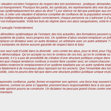
situation est bien l’exigence du respect des lois tunisiennes : pratiquer, demander, 
tout manquement. Pourquoi les partis, les syndicats, les représentants des voix du p
as systématiquement les abus du droit ? Leur silence ne fait que participer aux ent
raire, à créer une situation d’absence complète de confiance de la population envers 
stice indépendante et appliquée correctement, chaque personne va s’adresser à d’a
ui est indispensable. Voilà les buts du régime dans ses abus sanguinaires, voilà le r
té aveugle l’entendement.
 démolition systématique de l’existant, des lois actuelles, des formations peuvent 
e système de justice, leurs propres lois. Un système d’abus voulant remplacer un pr
emplacer un dictateur avec un autre dictateur, un arbitraire avec un autre arbitraire 
s existantes ne donne aucune garantie de respect dans le futur.
son seul outil d’unité dans la diversité : unis contre les abus, pour le droit, pour l’é
démocratique. Qu’on accepte ou non le contenu de ces lois, qu’on le conteste ou n
rantie, il n’y a pas de possibilité de création d’une structure politique unique dans
nt que chaque tendance continue à vouloir faire cavalier seul, en créant chacune s
ssibles resteront le remplacement d’un système totalitaire par un autre système total
 fatalement à de nouveaux abus reposant sur les anciens. Que l’ensemble des lois
solide, cela ne pourra être fait que dans une structure politico-juridique unique et pl
eprendre confiance, parler, former et exprimer son opinion, une force trop souvent i
isienne, comme on aime à l’appeller, prennent leurs responsabilités face à ces ques
ette opinion pourra se construire. Un dictateur ne peut pas grand chose contre une 
ementaire.