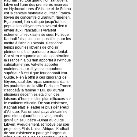
Kadhafi ; surtout quand l’on sait que la
Libye est l’une des premières réserves
en Hydrocarbures d’Afrique et de Sebha
est la capitale mondiale du trafic Franco-
libyen de concentré d’uranium Nigérien.
Egalement, l’on sait que jusqu’ici, les
populations libyennes n’avaient rien à
envier aux Français, ils vivaient
richement mieux sans se suer. Puisque
Kadhafi faisait tout son possible pour les
mettre à l’abri du besoin. Il est donc
temps pour les libyens de choisir
pleinement futur partenaire occidental.
Car si en cinquante ans de coopération
la France n’a pu rien apporter à l’Afrique
subsaharienne. Vat-elle apporter
maintenant aux libyens un bonheur
supérieur à celui que leur donnait leur
Guide. Rien à offrir à ces ignorants de
libyens, sauf des repas communs dans
les poubelles de la ville Paris, en France
c’est déjà la famine ? Lui, qui durant
plusieurs décennies était l’un des
faiseurs d’hommes les plus efficaces sur
le continent Africain. De son existence,
Kadhafi était le leader le plus généreux
d’Afrique. Pas un seul pays africain ne
peut nier aujourd’hui n’avoir jamais
gouté un seul pétro –Dinar du guide
Libyen. Aveuglement, et motivé par son
projet des Etats-Unis d’Afrique, Kadhafi
de son existence a partagé l’argent du