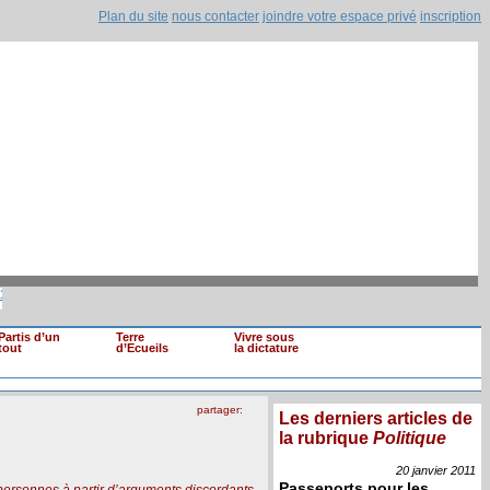
Plan du site
nous contacter
joindre votre espace privé
inscription
s de loyaux (...)
|
Mohamed Ghannouchi renvo
Il est clair que si une information devait (...)
Partis d’un
Terre
Vivre sous
tout
d’Ecueils
la dictature
partager:
Les derniers articles de
la rubrique
Politique
20 janvier
2011
Passeports pour les
ersonnes à partir d’arguments discordants,