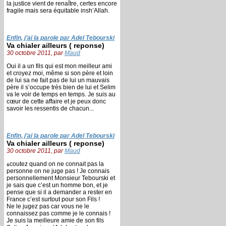
la justice vient de renaître, certes encore
fragile mais sera équitable insh’Allah.
Enfin, j’ai la parole par Adel Tebourski
Va chialer ailleurs ( reponse)
30 octobre 2011, par
Maud
Oui il a un fils qui est mon meilleur ami
et croyez moi, même si son père et loin
de lui sa ne fait pas de lui un mauvais
père il s’occupe très bien de lui et Selim
va le voir de temps en temps. Je suis au
cœur de cette affaire et je peux donc
savoir les ressentis de chacun...
Enfin, j’ai la parole par Adel Tebourski
Va chialer ailleurs ( reponse)
30 octobre 2011, par
Maud
ةcoutez quand on ne connait pas la
personne on ne juge pas ! Je connais
personnellement Monsieur Tebourski et
je sais que c’est un homme bon, et je
pense que si il a demander a rester en
France c’est surtout pour son Fils !
Ne le jugez pas car vous ne le
connaissez pas comme je le connais !
Je suis la meilleure amie de son fils