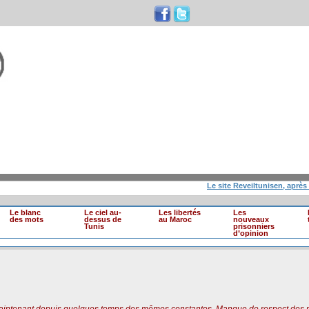
Le site Reveiltunisen, après 10 an
Le blanc
Le ciel au-
Les libertés
Les
des mots
dessus de
au Maroc
nouveaux
Tunis
prisonniers
d’opinion
maintenant depuis quelques temps des mêmes constantes. Manque de respect des p