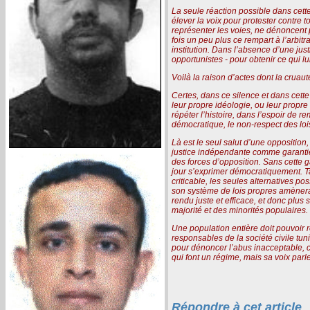
La seule réaction possible dans cette 
élever la voix pour protester contre 
représenter les voies, ne dénoncent p
fois un peu plus ce rempart à l’arbit
institution. Dans l’absence d’une ju
opportunistes - pour obtenir ce qui l
Voilà la raison d’actes dont la cruau
Certes, dans ce silence et dans cette
leur propre idéologie, ou leur propr
répéter l’histoire, dans l’espoir de r
démocratique, le non-respect des loi
Là est le seul salut d’une opposition, 
justice indépendante comme garantie 
des forces d’opposition. Sans cette ga
jour s’exprimer démocratiquement. Ta
criticable, les seules alternatives po
son système de lois propres amènera
rendu juste et efficace, et donc plus 
majorité et des minorités populaires.
Une population entière doit pouvoir r
responsables de la société civile tun
pour dénoncer l’abus inacceptable, c
qui font un régime, mais sa voix parl
Répondre à cet article