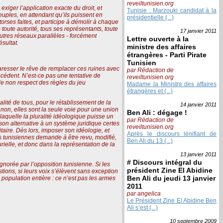
reveiltunisien.org
exiger l’application exacte du droit, et
Tunisie : Marzouki candidat à la
euples, en attendant qu’ils puissent en
présidentielle (...)
orses faites, et participe à démolir à chaque
toute autorité, tous ses représentants, toute
17 janvier
2011
utres réseaux parallèles - forcément
Lettre ouverte à la
ésultat.
ministre des affaires
étrangères - Parti Pirate
Tunisien
caresser le rêve de remplacer ces ruines avec
par Rédaction de
écédent. N’est-ce pas une tentative de
reveiltunisien.org
? le non respect des règles du jeu
Madame la Ministre des affaires
étrangères et (...)
galité de tous, pour le rétablissement de la
14 janvier
2011
on, elles sont la seule voie pour une union
Ben Ali : dégage !
 laquelle la pluralité idéologique puisse un
par Rédaction de
on alternative à un système juridique certes
reveiltunisien.org
itaire. Dès lors, imposer son idéologie, et
Après le discours lénifiant de
 tunisiennes demande à être revu, modifié,
Ben Ali du 13 (...)
urielle, et donc dans la représentation de la
13 janvier
2011
# Discours intégral du
gnorée par l’opposition tunisienne. Si les
président Zine El Abidine
tions, si leurs voix s’élèvent sans exception
Ben Ali du jeudi 13 janvier
population entière : ce n’est pas les armes
2011
par angelica
Le Président Zine El Abidine Ben
Ali s’est (...)
10 septembre
2009