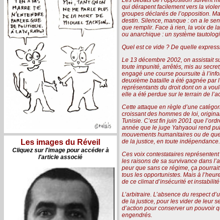
qui dérapent facilement vers la viol
groupes déclarés de l’opposition. Ma
destin. Silence, manque : on a le se
que remplir. Face à rien, la voix de l
ou anarchique : un système tautologi
Quel est ce vide ? De quelle expres
Le 13 décembre 2002, on assistait su
toute impunité, arrêtés, mis au secre
engagé une course poursuite à l’infor
deuxième bataille a été gagnée par l’
représentants du droit dont on a voulu
elle a été perdue sur le terrain de l’
Cette attaque en règle d’une catégori
croissant des hommes de loi, origina
Tunisie. C’est fin juin 2001 que l’or
année que le juge Yahyaoui rend publi
mouvements humanitaires ou de quelq
de la justice, en toute indépendance.
Les images du Réveil
Cliquez sur l'image pour accéder à
Ces voix contestataires représentent
l'article associé
les raisons de sa survivance dans l’arb
peur que sans ce régime, ça pourrait b
tous les opportunistes. Mais à l’heure
de ce climat d’insécurité et instabil
L’arbitraire. L’absence du respect d’u
de la justice, pour les vider de leur
d’action pour conserver un pouvoir qui
engendrés.