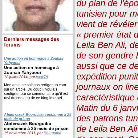
du plan de l’ép
tunisien pour m
vient de révéler 
« premier état d
Derniers messages des
Leila Ben Ali, 
forums
de son gendre H
Une action en hommage à Zouhair
Yahyaoui
aussi que ce de
Une action en hommage à
Zouhair Yahyaoui
expédition punit
18 juillet 2014, par
jectk79
journaux on line
Mon amie ne sait pas rediger un com
sur un article. Du coup il voulais
souligner par ce commentaire qu’il est
caractéristique
ravi du contenu de ce blog internet.
Matin du 6 janvi
Abderrazek Bourguiba condamné à 25
des patrons tun
mois de prison
Abderrazek Bourguiba
de Leila Ben Ali
condamné à 25 mois de prison
15 novembre 2011, par
Bourguiba