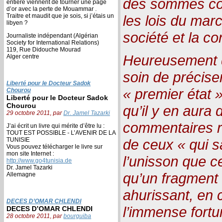
des sommes co
entière viennent de tourner une page
d’or avec la perte de Mouammar .
Traitre et maudit que je sois, si j’étais un
les lois du mar
libyen ?
société et la con
Journaliste indépendant (Algérian
Society for International Relations)
119, Rue Didouche Mourad
Heureusement q
Alger centre
soin de préciser
Liberté pour le Docteur Sadok
« premier état 
Chourou
Liberté pour le Docteur Sadok
Chourou
qu’il y en aura 
29 octobre 2011, par
Dr. Jamel Tazarki
commentaires re
J’ai écrit un livre qui mérite d’être lu :
TOUT EST POSSIBLE - L’AVENIR DE LA
TUNISIE
de ceux « qui s
Vous pouvez télécharger le livre sur
mon site Internet :
l’unisson que ce
http://www.go4tunisia.de
Dr. Jamel Tazarki
qu’un fragment 
Allemagne
ahurissant, en c
DECES D’OMAR CHLENDI
l’immense fortun
DECES D’OMAR CHLENDI
28 octobre 2011, par
bourguiba