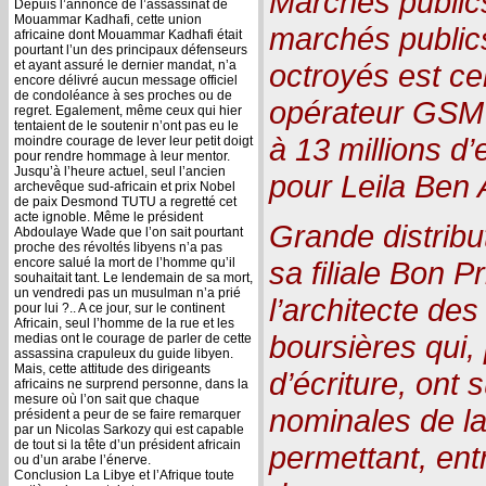
Marchés public
Depuis l’annonce de l’assassinat de
Mouammar Kadhafi, cette union
marchés publics 
africaine dont Mouammar Kadhafi était
pourtant l’un des principaux défenseurs
et ayant assuré le dernier mandat, n’a
octroyés est c
encore délivré aucun message officiel
de condoléance à ses proches ou de
opérateur GSM 
regret. Egalement, même ceux qui hier
tentaient de le soutenir n’ont pas eu le
à 13 millions d
moindre courage de lever leur petit doigt
pour rendre hommage à leur mentor.
Jusqu’à l’heure actuel, seul l’ancien
pour Leila Ben A
archevêque sud-africain et prix Nobel
de paix Desmond TUTU a regretté cet
acte ignoble. Même le président
Grande distribu
Abdoulaye Wade que l’on sait pourtant
proche des révoltés libyens n’a pas
encore salué la mort de l’homme qu’il
sa filiale Bon P
souhaitait tant. Le lendemain de sa mort,
un vendredi pas un musulman n’a prié
l’architecte des
pour lui ?.. A ce jour, sur le continent
Africain, seul l’homme de la rue et les
boursières qui,
medias ont le courage de parler de cette
assassina crapuleux du guide libyen.
Mais, cette attitude des dirigeants
d’écriture, ont 
africains ne surprend personne, dans la
mesure où l’on sait que chaque
nominales de lad
président a peur de se faire remarquer
par un Nicolas Sarkozy qui est capable
de tout si la tête d’un président africain
permettant, ent
ou d’un arabe l’énerve.
Conclusion La Libye et l’Afrique toute