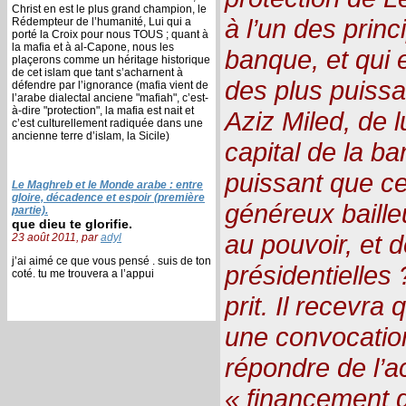
Christ en est le plus grand champion, le
à l’un des princ
Rédempteur de l’humanité, Lui qui a
porté la Croix pour nous TOUS ; quant à
la mafia et à al-Capone, nous les
banque, et qui
plaçerons comme un héritage historique
de cet islam que tant s’acharnent à
des plus puissa
défendre par l’ignorance (mafia vient de
l’arabe dialectal anciene "mafiah", c’est-
à-dire "protection", la mafia est nait et
Aziz Miled, de l
c’est culturellement radiquée dans une
ancienne terre d’islam, la Sicile)
capital de la b
puissant que ce 
Le Maghreb et le Monde arabe : entre
gloire, décadence et espoir (première
généreux baille
partie).
que dieu te glorifie.
au pouvoir, et
23 août 2011, par
adyl
j’ai aimé ce que vous pensé . suis de ton
présidentielles ?
coté. tu me trouvera a l’appui
prit. Il recevra
une convocation
répondre de l’a
« financement d