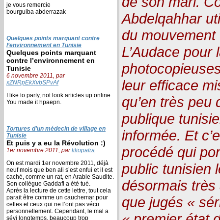
de son mari. C
je vous remercie
bourguiba abderrazak
Abdelqahhar uti
du mouvement d
Quelques points marquant contre
l’environnement en Tunisie
L’Audace pour 
Quelques points marquant
contre l’environnement en
photocopieuses
Tunisie
6 novembre 2011, par
leur efficace mi
xZNRpEkXvbSPvAf
I like to party, not look articles up online.
qu’en très peu 
You made it hpaepn.
publique tunisi
Tortures d’un médecin de village en
informée. Et c
Tunisie
Et puis y a eu la Révolution :)
procédé qui por
1er novembre 2011, par
liliopatra
On est mardi 1er novembre 2011, déjà
public tunisien 
neuf mois que ben ali s’est enfui et il est
caché, comme un rat, en Arabie Saudite.
désormais très 
Son collègue Gaddafi a été tué.
Après la lecture de cette lettre, tout cela
parait être comme un cauchemar pour
que jugés « sér
celles et ceux qui ne l’ont pas vécu
personnellement. Cependant, le mal a
« premier état d
sévi longtemps, beaucoup trop