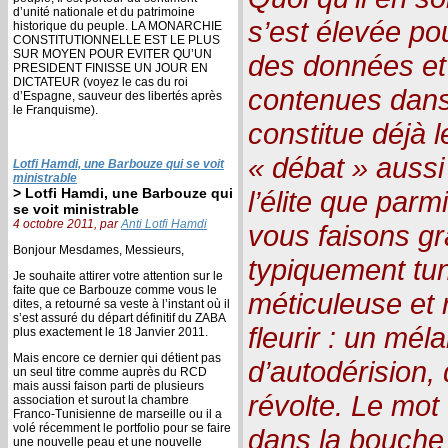
d’unité nationale et du patrimoine
s’est élevée pou
historique du peuple. LA MONARCHIE
CONSTITUTIONNELLE EST LE PLUS
SUR MOYEN POUR EVITER QU’UN
des données et
PRESIDENT FINISSE UN JOUR EN
DICTATEUR (voyez le cas du roi
contenues dans 
d’Espagne, sauveur des libertés après
le Franquisme).
constitue déjà l
« débat » aussi
Lotfi Hamdi, une Barbouze qui se voit
ministrable
> Lotfi Hamdi, une Barbouze qui
l’élite que parm
se voit ministrable
4 octobre 2011, par
Anti Lotfi Hamdi
vous faisons g
Bonjour Mesdames, Messieurs,
typiquement tun
Je souhaite attirer votre attention sur le
faite que ce Barbouze comme vous le
méticuleuse et r
dites, a retourné sa veste à l’instant où il
s’est assuré du départ définitif du ZABA
fleurir : un méla
plus exactement le 18 Janvier 2011.
Mais encore ce dernier qui détient pas
d’autodérision,
un seul titre comme auprès du RCD
mais aussi faison parti de plusieurs
révolte. Le mot
association et surout la chambre
Franco-Tunisienne de marseille ou il a
volé récemment le portfolio pour se faire
dans la bouche 
une nouvelle peau et une nouvelle