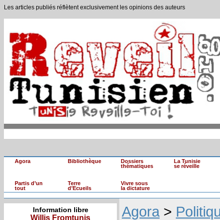
Les articles publiés réflètent exclusivement les opinions des auteurs
Agora
Bibliothèque
Dossiers
La Tunisie
thématiques
se réveille
Partis d’un
Terre
Vivre sous
tout
d’Ecueils
la dictature
Agora
>
Politiq
Information libre
Willis Fromtunis