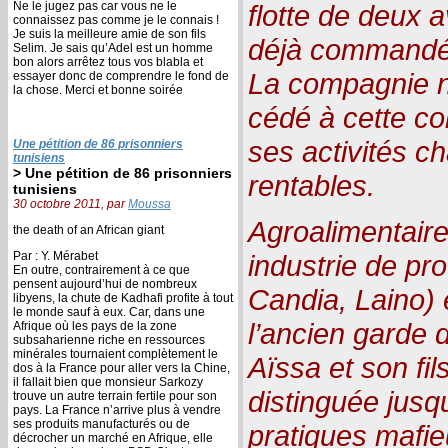
Ne le jugez pas car vous ne le
flotte de deux 
connaissez pas comme je le connais !
Je suis la meilleure amie de son fils
déjà commandés
Selim. Je sais qu’Adel est un homme
bon alors arrêtez tous vos blabla et
La compagnie na
essayer donc de comprendre le fond de
la chose. Merci et bonne soirée
cédé à cette co
ses activités ch
Une pétition de 86 prisonniers
tunisiens
> Une pétition de 86 prisonniers
rentables.
tunisiens
30 octobre 2011, par
Moussa
Agroalimentaire
the death of an African giant
Par : Y. Mérabet
industrie de pro
En outre, contrairement à ce que
pensent aujourd’hui de nombreux
Candia, Laino) 
libyens, la chute de Kadhafi profite à tout
le monde sauf à eux. Car, dans une
l’ancien garde 
Afrique où les pays de la zone
subsaharienne riche en ressources
minérales tournaient complètement le
Aïssa et son fil
dos à la France pour aller vers la Chine,
il fallait bien que monsieur Sarkozy
distinguée jusq
trouve un autre terrain fertile pour son
pays. La France n’arrive plus à vendre
ses produits manufacturés ou de
pratiques mafie
décrocher un marché en Afrique, elle