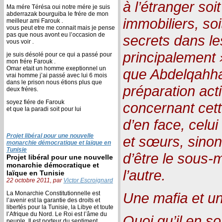
à l’étranger soi
Ma mére Térésa oui notre mére je suis
abderrazak bourguiba le frére de mon
immobiliers, so
meilleur ami Farouk .
vous peut etre me connait mais je pense
pas que nous avont eu l’occasion de
secrets dans l
vous voir .
principalement
je suis désolé pour ce qui a passé pour
mon frére Farouk .
Omar etait un homme exeptionnel un
que Abdelqahha
vrai homme j’ai passé avec lui 6 mois
dans le prison nous étions plus que
préparation acti
deux fréres.
soyez fiére de Farouk
concernant cette
et que la paradi soit pour lui
d’en face, celui
Projet libéral pour une nouvelle
et sœurs, sinon
monarchie démocratique et laïque en
Tunisie
d’être le sous-
Projet libéral pour une nouvelle
monarchie démocratique et
l’autre.
laïque en Tunisie
22 octobre 2011, par
Victor Escroignard
La Monarchie Constitutionnelle est
Une mafia et un
l’avenir est la garantie des droits et
libertés pour la Tunisie, la Libye et toute
l’Afrique du Nord. Le Roi est l’âme du
Quoi qu’il en so
peuple, Il est porteur du sentiment