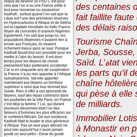
risque de devenir un PSD C’est pour
des centaines d
cela que l’on a vu une France prête à
tout pour renverser ou assassiner
Kadhafi ; surtout quand l’on sait que la
fait faillite fau
Libye est l’une des premières réserves
en Hydrocarbures d’Afrique et de Sebha
des délais rais
est la capitale mondiale du trafic Franco-
libyen de concentré d’uranium Nigérien.
Egalement, l’on sait que jusqu’ici, les
Tourisme Chaîn
populations libyennes n’avaient rien à
envier aux Français, ils vivaient
richement mieux sans se suer. Puisque
Jerba, Sousse,
Kadhafi faisait tout son possible pour les
mettre à l’abri du besoin. Il est donc
Saïd. L’ةtat vient de leur céder en outre
temps pour les libyens de choisir
pleinement futur partenaire occidental.
Car si en cinquante ans de coopération
les parts qu’il 
la France n’a pu rien apporter à l’Afrique
subsaharienne. Vat-elle apporter
chaîne hôteliè
maintenant aux libyens un bonheur
supérieur à celui que leur donnait leur
qui pèse à elle
Guide. Rien à offrir à ces ignorants de
libyens, sauf des repas communs dans
les poubelles de la ville Paris, en France
de milliards.
c’est déjà la famine ? Lui, qui durant
plusieurs décennies était l’un des
faiseurs d’hommes les plus efficaces sur
Immobilier Lot
le continent Africain. De son existence,
Kadhafi était le leader le plus généreux
d’Afrique. Pas un seul pays africain ne
à Monastir en 
peut nier aujourd’hui n’avoir jamais
gouté un seul pétro –Dinar du guide