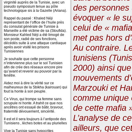
virginité auprès de la Tunisie, avec un
des personnes 
pseudo symposium tenue au pôle
technologique sis à la Gazelle (Ariana).
évoquer « le suj
Rappel du passé : Khaled Néji
représentant de l’office de l’huile près
celui de « mafi
du consulat générale de Tunisie à
Marseille a été victime de sa (Stoufida).
Monsieur Kahled Néji a été limogé de
met pas hors d’
son poste, radié de ses fonctions,
décédés suite à une attaque cardiaque
Au contraire. L
après avoir visité les prisons
Tunisiennes
tunisiens (Tuni
Je souhaite que cette personne
n’intervienne plus sur le sol Tunisien
2000) ainsi que
afin de crée des réseaux encore pire
qu’avant et revenir au pouvoir par la
mouvements d’
fenêtre.
Aidez moi à dire la vérité sur ce
Marzouki et H
malheureux de la Sbikha (kairouan) qui
fout la honte à son peuple.
comme unique e
Ce Virus, qui trompe sa femme sans
scrupule ni honte. A trahit ce que nos
de cette mafia 
ancêtres ont essayé de bâtir, bravour,
fraternité dévouement, sincérité.
L’analyse de ce
Il est et il sera toujours à l’antipode des
Tunisiens , lèches botes et au plurielles
ailleurs, que ce
Vive la Tunisie sans hypocrites