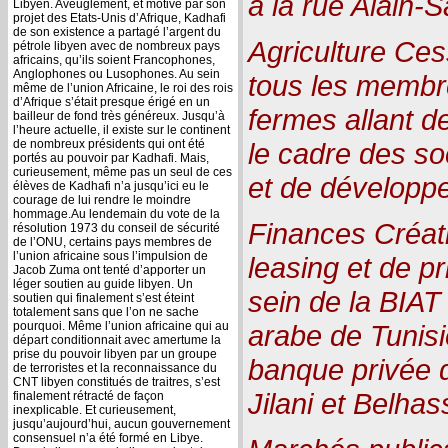
à la rue Alain-S
Libyen. Aveuglement, et motivé par son
projet des Etats-Unis d’Afrique, Kadhafi
de son existence a partagé l’argent du
Agriculture Cession par 
pétrole libyen avec de nombreux pays
africains, qu’ils soient Francophones,
Anglophones ou Lusophones. Au sein
tous les membre
même de l’union Africaine, le roi des rois
d’Afrique s’était presque érigé en un
fermes allant d
bailleur de fond très généreux. Jusqu’à
l’heure actuelle, il existe sur le continent
de nombreux présidents qui ont été
le cadre des so
portés au pouvoir par Kadhafi. Mais,
curieusement, même pas un seul de ces
et de développe
élèves de Kadhafi n’a jusqu’ici eu le
courage de lui rendre le moindre
hommage.Au lendemain du vote de la
Finances Créat
résolution 1973 du conseil de sécurité
de l’ONU, certains pays membres de
l’union africaine sous l’impulsion de
leasing et de pr
Jacob Zuma ont tenté d’apporter un
léger soutien au guide libyen. Un
sein de la BIAT
soutien qui finalement s’est éteint
totalement sans que l’on ne sache
pourquoi. Même l’union africaine qui au
arabe de Tunisi
départ conditionnait avec amertume la
prise du pouvoir libyen par un groupe
banque privée 
de terroristes et la reconnaissance du
CNT libyen constitués de traitres, s’est
Jilani et Belhas
finalement rétracté de façon
inexplicable. Et curieusement,
jusqu’aujourd’hui, aucun gouvernement
consensuel n’a été formé en Libye.