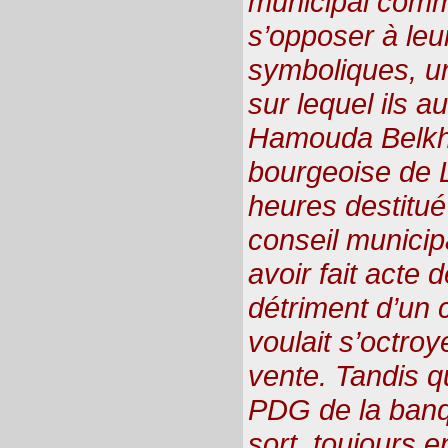
municipal comme
s’opposer à leu
symboliques, un 
sur lequel ils a
Hamouda Belkho
bourgeoise de L
heures destitu
conseil municip
avoir fait acte 
détriment d’un 
voulait s’octroy
vente. Tandis
PDG de la banq
sort, toujours 