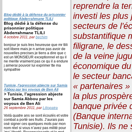
reprendre la te
investi les plus
Blog dédié à la défense du prisonnier
politique Abderrahmane TLILI
Blog dédié à la défense du
secteurs de l’é
prisonnier politique
Abderrahmane TLILI
substantifique m
4 octobre 2011, par
bechim
filigrane, le de
bonjour je suis tres heureuse que mr tlili
soit libere mais je n arrive pas avoir de
nouvelles precises je tiens a dire que c
de la veine jug
est un MONSIEUR exceptionnel et qu il
ne merite vraiment pas ce qu il a endure
économique du
j aimerai pouvoir lui exprimer tte ma
sympathie
le secteur banca
« partenaires »
Tunisie, l’agression abjecte sur Samia
Abbou par les voyous de Ben Ali
la plus prospèr
> Tunisie, l’agression abjecte
sur Samia Abbou par les
voyous de Ben Ali
banque privée d
26 septembre 2011, par
Liliopatra
(Banque interna
Voilà quatre ans se sont écoulés et votre
combat a porté ses fruits. J’aurais pas
Tunisie). Ils ne
osé signer ces quelques mots par mon
nom réel si vous n’avez pas milité pour
’ma’ liberté. Reconnaissante et le mot