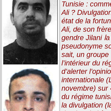
Tunisie : comme
Ali ? Divulgatio
état de la fortu
Ali, de son frè
gendre Jilani اa y est ! Abdelqahhar,
pseudonyme so
sait, un groupe
l’intérieur du r
d’alerter l’opini
internationale 
novembre) sur 
du régime tunisi
la divulgation 