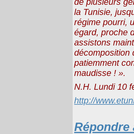
de plusieurs gén
la Tunisie, jus
régime pourri, 
égard, proche d
assistons maint
décomposition d
patiemment co
maudisse ! ».
N.H. Lundi 10 f
http://www.etu
Répondre à