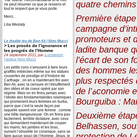
quatre chemins
ne peut résumer ce que je ressens et
tout le respect que je vous porte.
Première étape
Merci...
Lilia Weslaty
campagne d’inti
promoteurs et d
Le double jeu de Ben Ali / Nino Mucci
> Les procès de l’ignorance et
ladite banque qu
les progrés de l’Homme
24 septembre 2011, par
a posteriori,
l’écart de son 
l’auteur Nino Mucci
Les petits cons s’amusent à faire leurs
des hommes les 
graffitis imbéciles même sur les statues
couvertes de prestige et d’histoire de
plus respectés 
Carthage ; on en a maintenant fini avec
Ben Ali, avec la censure et l’étouffement
de l’ةconomie et des Finances de
des idées et de coeur opéré par son
régime. Mais on en finira jamais avec
l’idiotie des fondamentalistes islamiques
Bourguiba : Ma
qui promenent leurs femmes en burka,
parce que c’est la seule façon par
laquelle savent voir une femme : comme
Deuxième étape 
une bête dangeureuse. On en finira pas
facilement, terrible dictature, avec ceux
qui demandent maintenant de couper
Belhassen, sous
les mains, les jambes et les bras,
suivant l’obsolète loi coranique, sans se
protection de L
faire aucun souci de l’Homme. Jésus, le