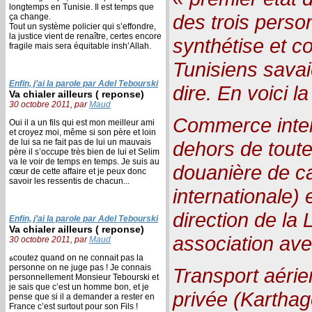
longtemps en Tunisie. Il est temps que
des trois person
ça change.
Tout un système policier qui s’effondre,
la justice vient de renaître, certes encore
synthétise et c
fragile mais sera équitable insh’Allah.
Tunisiens savai
Enfin, j’ai la parole par Adel Tebourski
dire. En voici l
Va chialer ailleurs ( reponse)
30 octobre 2011, par
Maud
Commerce inter
Oui il a un fils qui est mon meilleur ami
et croyez moi, même si son père et loin
de lui sa ne fait pas de lui un mauvais
dehors de toute
père il s’occupe très bien de lui et Selim
va le voir de temps en temps. Je suis au
douanière de c
cœur de cette affaire et je peux donc
savoir les ressentis de chacun...
internationale) 
direction de la 
Enfin, j’ai la parole par Adel Tebourski
Va chialer ailleurs ( reponse)
association ave
30 octobre 2011, par
Maud
ةcoutez quand on ne connait pas la
personne on ne juge pas ! Je connais
Transport aéri
personnellement Monsieur Tebourski et
je sais que c’est un homme bon, et je
privée (Karthag
pense que si il a demander a rester en
France c’est surtout pour son Fils !