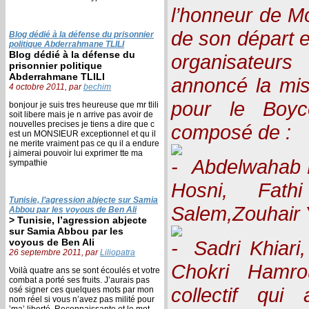
l’honneur de Mo
de son départ en
Blog dédié à la défense du prisonnier
politique Abderrahmane TLILI
Blog dédié à la défense du
organisateur
prisonnier politique
Abderrahmane TLILI
annoncé la mis
4 octobre 2011, par
bechim
pour le Boyco
bonjour je suis tres heureuse que mr tlili
soit libere mais je n arrive pas avoir de
nouvelles precises je tiens a dire que c
composé de :
est un MONSIEUR exceptionnel et qu il
ne merite vraiment pas ce qu il a endure
j aimerai pouvoir lui exprimer tte ma
Abdelwahab M
sympathie
Hosni, Fath
Tunisie, l’agression abjecte sur Samia
Salem,Zouhair 
Abbou par les voyous de Ben Ali
> Tunisie, l’agression abjecte
sur Samia Abbou par les
voyous de Ben Ali
Sadri Khiari,
26 septembre 2011, par
Liliopatra
Chokri Hamro
Voilà quatre ans se sont écoulés et votre
combat a porté ses fruits. J’aurais pas
collectif qu
osé signer ces quelques mots par mon
nom réel si vous n’avez pas milité pour
’ma’ liberté. Reconnaissante et le mot