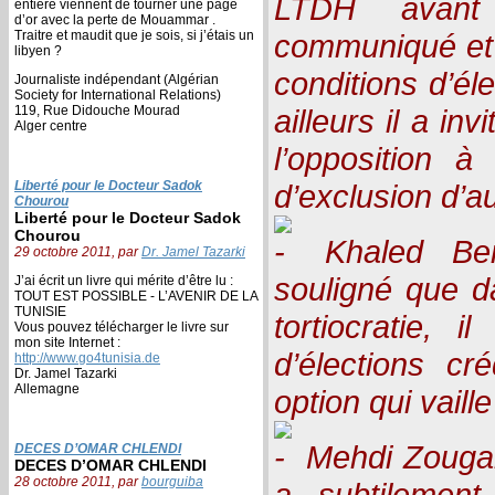
LTDH avant
entière viennent de tourner une page
d’or avec la perte de Mouammar .
Traitre et maudit que je sois, si j’étais un
communiqué et
libyen ?
conditions d’él
Journaliste indépendant (Algérian
Society for International Relations)
119, Rue Didouche Mourad
ailleurs il a in
Alger centre
l’opposition à
Liberté pour le Docteur Sadok
d’exclusion d’au
Chourou
Liberté pour le Docteur Sadok
Chourou
Khaled Ben
29 octobre 2011, par
Dr. Jamel Tazarki
souligné que d
J’ai écrit un livre qui mérite d’être lu :
TOUT EST POSSIBLE - L’AVENIR DE LA
TUNISIE
tortiocratie, i
Vous pouvez télécharger le livre sur
mon site Internet :
d’élections cr
http://www.go4tunisia.de
Dr. Jamel Tazarki
Allemagne
option qui vaille
Mehdi Zougah 
DECES D’OMAR CHLENDI
DECES D’OMAR CHLENDI
28 octobre 2011, par
bourguiba
a subtilemen