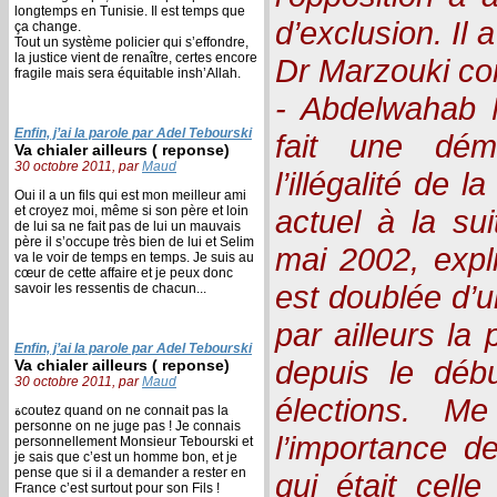
longtemps en Tunisie. Il est temps que
d’exclusion. Il 
ça change.
Tout un système policier qui s’effondre,
la justice vient de renaître, certes encore
Dr Marzouki co
fragile mais sera équitable insh’Allah.
- Abdelwahab 
Enfin, j’ai la parole par Adel Tebourski
fait une démo
Va chialer ailleurs ( reponse)
30 octobre 2011, par
Maud
l’illégalité de 
Oui il a un fils qui est mon meilleur ami
et croyez moi, même si son père et loin
actuel à la su
de lui sa ne fait pas de lui un mauvais
père il s’occupe très bien de lui et Selim
mai 2002, expli
va le voir de temps en temps. Je suis au
cœur de cette affaire et je peux donc
est doublée d’un
savoir les ressentis de chacun...
par ailleurs la
Enfin, j’ai la parole par Adel Tebourski
depuis le déb
Va chialer ailleurs ( reponse)
30 octobre 2011, par
Maud
élections. M
ةcoutez quand on ne connait pas la
personne on ne juge pas ! Je connais
l’importance 
personnellement Monsieur Tebourski et
je sais que c’est un homme bon, et je
pense que si il a demander a rester en
qui était cell
France c’est surtout pour son Fils !