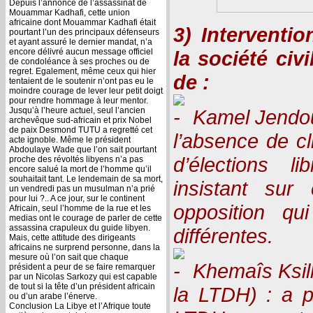
Depuis l’annonce de l’assassinat de
Mouammar Kadhafi, cette union
africaine dont Mouammar Kadhafi était
3) Interventi
pourtant l’un des principaux défenseurs
et ayant assuré le dernier mandat, n’a
encore délivré aucun message officiel
la société civi
de condoléance à ses proches ou de
regret. Egalement, même ceux qui hier
de :
tentaient de le soutenir n’ont pas eu le
moindre courage de lever leur petit doigt
pour rendre hommage à leur mentor.
Jusqu’à l’heure actuel, seul l’ancien
Kamel Jendou
archevêque sud-africain et prix Nobel
de paix Desmond TUTU a regretté cet
l’absence de cl
acte ignoble. Même le président
Abdoulaye Wade que l’on sait pourtant
d’élections l
proche des révoltés libyens n’a pas
encore salué la mort de l’homme qu’il
souhaitait tant. Le lendemain de sa mort,
insistant su
un vendredi pas un musulman n’a prié
pour lui ?.. A ce jour, sur le continent
opposition qu
Africain, seul l’homme de la rue et les
medias ont le courage de parler de cette
assassina crapuleux du guide libyen.
différentes.
Mais, cette attitude des dirigeants
africains ne surprend personne, dans la
mesure où l’on sait que chaque
Khemaîs Ksill
président a peur de se faire remarquer
par un Nicolas Sarkozy qui est capable
de tout si la tête d’un président africain
la LTDH) : a p
ou d’un arabe l’énerve.
Conclusion La Libye et l’Afrique toute