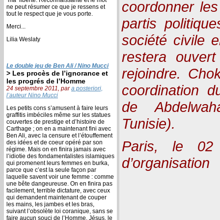
coordonner les
ne peut résumer ce que je ressens et
tout le respect que je vous porte.
partis politiqu
Merci...
société civile e
Lilia Weslaty
restera ouvert
Le double jeu de Ben Ali / Nino Mucci
rejoindre. Cho
> Les procès de l’ignorance et
les progrés de l’Homme
coordination d
24 septembre 2011, par
a posteriori,
l’auteur Nino Mucci
de Abdelwah
Les petits cons s’amusent à faire leurs
graffitis imbéciles même sur les statues
Tunisie).
couvertes de prestige et d’histoire de
Carthage ; on en a maintenant fini avec
Ben Ali, avec la censure et l’étouffement
Paris, le 02
des idées et de coeur opéré par son
régime. Mais on en finira jamais avec
l’idiotie des fondamentalistes islamiques
d’organisation
qui promenent leurs femmes en burka,
parce que c’est la seule façon par
laquelle savent voir une femme : comme
une bête dangeureuse. On en finira pas
facilement, terrible dictature, avec ceux
qui demandent maintenant de couper
les mains, les jambes et les bras,
suivant l’obsolète loi coranique, sans se
faire aucun souci de l’Homme. Jésus, le