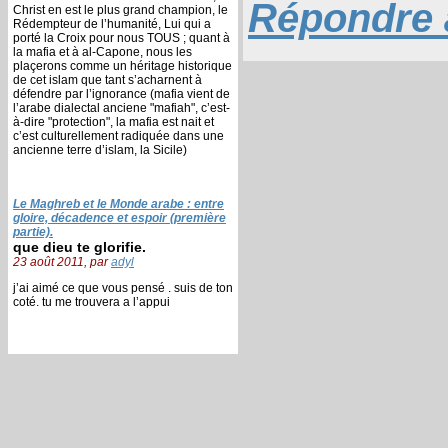
Répondre à
Christ en est le plus grand champion, le
Rédempteur de l’humanité, Lui qui a
porté la Croix pour nous TOUS ; quant à
la mafia et à al-Capone, nous les
plaçerons comme un héritage historique
de cet islam que tant s’acharnent à
défendre par l’ignorance (mafia vient de
l’arabe dialectal anciene "mafiah", c’est-
à-dire "protection", la mafia est nait et
c’est culturellement radiquée dans une
ancienne terre d’islam, la Sicile)
Le Maghreb et le Monde arabe : entre
gloire, décadence et espoir (première
partie).
que dieu te glorifie.
23 août 2011, par
adyl
j’ai aimé ce que vous pensé . suis de ton
coté. tu me trouvera a l’appui