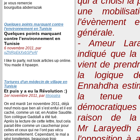
qui a choisi la 
je vous remercie
bourguiba abderrazak
une mobilisa
l’évènement e
Quelques points marquant contre
l’environnement en Tunisie
générale.
Quelques points marquant
contre l’environnement en
- Ameur Lar
Tunisie
6 novembre 2011, par
indiqué que la
xZNRpEkXvbSPvAf
I like to party, not look articles up online.
vient de prendr
You made it hpaepn.
la logique d
Tortures d’un médecin de village en
Ennahdha estim
Tunisie
Et puis y a eu la Révolution :)
la tenue d’
1er novembre 2011, par
liliopatra
On est mardi 1er novembre 2011, déjà
démocratiques
neuf mois que ben ali s’est enfui et il est
caché, comme un rat, en Arabie Saudite.
raison de la
Son collègue Gaddafi a été tué.
Après la lecture de cette lettre, tout cela
Mr Larayedh a
parait être comme un cauchemar pour
celles et ceux qui ne l’ont pas vécu
personnellement. Cependant, le mal a
l’opposition à 
sévi longtemps, beaucoup trop