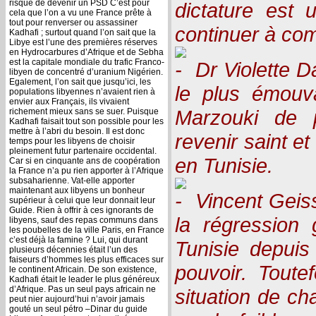
risque de devenir un PSD C’est pour
dictature est u
cela que l’on a vu une France prête à
tout pour renverser ou assassiner
continuer à co
Kadhafi ; surtout quand l’on sait que la
Libye est l’une des premières réserves
en Hydrocarbures d’Afrique et de Sebha
est la capitale mondiale du trafic Franco-
Dr Violette D
libyen de concentré d’uranium Nigérien.
Egalement, l’on sait que jusqu’ici, les
le plus émouv
populations libyennes n’avaient rien à
envier aux Français, ils vivaient
Marzouki de 
richement mieux sans se suer. Puisque
Kadhafi faisait tout son possible pour les
mettre à l’abri du besoin. Il est donc
revenir saint et
temps pour les libyens de choisir
pleinement futur partenaire occidental.
en Tunisie.
Car si en cinquante ans de coopération
la France n’a pu rien apporter à l’Afrique
subsaharienne. Vat-elle apporter
maintenant aux libyens un bonheur
Vincent Geiss
supérieur à celui que leur donnait leur
Guide. Rien à offrir à ces ignorants de
la régression 
libyens, sauf des repas communs dans
les poubelles de la ville Paris, en France
c’est déjà la famine ? Lui, qui durant
Tunisie depuis
plusieurs décennies était l’un des
faiseurs d’hommes les plus efficaces sur
pouvoir. Toutef
le continent Africain. De son existence,
Kadhafi était le leader le plus généreux
d’Afrique. Pas un seul pays africain ne
situation de ch
peut nier aujourd’hui n’avoir jamais
gouté un seul pétro –Dinar du guide