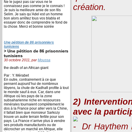
Ne le jugez pas car vous ne le
création.
connaissez pas comme je le connais !
Je suis la meilleure amie de son fils
Selim. Je sais qu’Adel est un homme
bon alors arrêtez tous vos blabla et
essayer donc de comprendre le fond de
la chose. Merci et bonne soirée
Une pétition de 86 prisonniers
tunisiens
> Une pétition de 86 prisonniers
tunisiens
30 octobre 2011, par
Moussa
the death of an African giant
Par : Y. Mérabet
En outre, contrairement à ce que
pensent aujourd’hui de nombreux
libyens, la chute de Kadhafi profite à tout
le monde sauf à eux. Car, dans une
Afrique où les pays de la zone
2) Interventio
subsaharienne riche en ressources
minérales tournaient complètement le
dos à la France pour aller vers la Chine,
avec la partici
il fallait bien que monsieur Sarkozy
trouve un autre terrain fertile pour son
pays. La France n’arrive plus à vendre
Dr Haythem M
ses produits manufacturés ou de
décrocher un marché en Afrique, elle