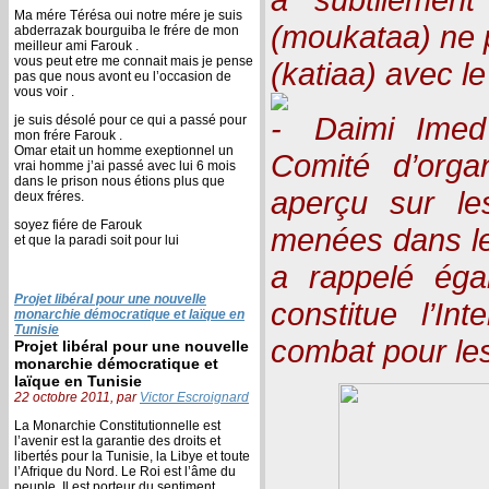
Ma mére Térésa oui notre mére je suis
(moukataa) ne p
abderrazak bourguiba le frére de mon
meilleur ami Farouk .
vous peut etre me connait mais je pense
(katiaa) avec l
pas que nous avont eu l’occasion de
vous voir .
Daimi Imed
je suis désolé pour ce qui a passé pour
mon frére Farouk .
Omar etait un homme exeptionnel un
Comité d’orga
vrai homme j’ai passé avec lui 6 mois
dans le prison nous étions plus que
aperçu sur le
deux fréres.
soyez fiére de Farouk
menées dans le 
et que la paradi soit pour lui
a rappelé éga
Projet libéral pour une nouvelle
constitue l’In
monarchie démocratique et laïque en
Tunisie
combat pour les
Projet libéral pour une nouvelle
monarchie démocratique et
laïque en Tunisie
22 octobre 2011, par
Victor Escroignard
La Monarchie Constitutionnelle est
l’avenir est la garantie des droits et
libertés pour la Tunisie, la Libye et toute
l’Afrique du Nord. Le Roi est l’âme du
peuple, Il est porteur du sentiment