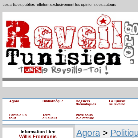
Les articles publiés réflètent exclusivement les opinions des auteurs
Agora
Bibliothèque
Dossiers
La Tunisie
thématiques
se réveille
Partis d’un
Terre
Vivre sous
tout
d’Ecueils
la dictature
Agora
>
Politiq
Information libre
Willis Fromtunis