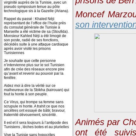
prisons de Ben 
virginité auprès de la Tunisie, avec un
pseudo symposium tenue au pôle
technologique sis à la Gazelle (Ariana).
Moncef Marzouk
Rappel du passé : Khaled Néji
son interventio
représentant de l’office de l’huile près
du consulat générale de Tunisie à
Marseille a été victime de sa (Stoufida).
Monsieur Kahled Néji a été limogé de
son poste, radié de ses fonctions,
décédés suite à une attaque cardiaque
après avoir visité les prisons
Tunisiennes
Je souhaite que cette personne
n’intervienne plus sur le sol Tunisien
afin de crée des réseaux encore pire
qu’avant et revenir au pouvoir par la
fenêtre.
Aidez moi à dire la vérité sur ce
malheureux de la Sbikha (kairouan) qui
fout la honte à son peuple.
Ce Virus, qui trompe sa femme sans
scrupule ni honte. A trahit ce que nos
ancêtres ont essayé de bâtir, bravour,
fraternité dévouement, sincérité.
Animés par Cho
Il est et il sera toujours à l’antipode des
Tunisiens , lèches botes et au plurielles
ont été suiv
Vive la Tunisie sans hypocrites