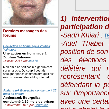
1) Interventi
participation d
Derniers messages des
-Sadri Khiari :
t
forums
-Adel Thabet
Une action en hommage à Zouhair
position de son
Yahyaoui
Une action en hommage à
Zouhair Yahyaoui
des élection
18 juillet 2014, par
jectk79
délétère qui
Mon amie ne sait pas rediger un com
sur un article. Du coup il voulais
souligner par ce commentaire qu’il est
représentan
ravi du contenu de ce blog internet.
défendant la po
Abderrazek Bourguiba condamné à 25
sur l’importan
mois de prison
Abderrazek Bourguiba
avec une certai
condamné à 25 mois de prison
15 novembre 2011, par
Bourguiba