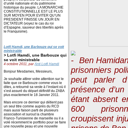
d’unité nationale et du patrimoine
historique du peuple. LA MONARCHIE
CONSTITUTIONNELLE EST LE PLUS
SUR MOYEN POUR EVITER QU’UN
PRESIDENT FINISSE UN JOUR EN
DICTATEUR (voyez le cas du roi
d’Espagne, sauveur des libertés après
le Franquisme).
Lotfi Hamdi, une Barbouze qui se voit
ministrable
> Lotfi Hamdi, une Barbouze qui
Ben Hamidane 
se voit ministrable
4 octobre 2011, par
Anti Lotfi Hamdi
prisonniers pol
Bonjour Mesdames, Messieurs,
peut parler d
Je souhaite attirer votre attention sur le
faite que ce Barbouze comme vous le
présence d’un 
dites, a retourné sa veste à l’instant où il
s’est assuré du départ définitif du ZABA
plus exactement le 18 Janvier 2011.
étant absent e
Mais encore ce dernier qui détient pas
600 prisonn
un seul titre comme auprès du RCD
mais aussi faison parti de plusieurs
association et surout la chambre
croupissent in
Franco-Tunisienne de marseille ou il a
volé récemment le portfolio pour se faire
une nouvelle peau et une nouvelle