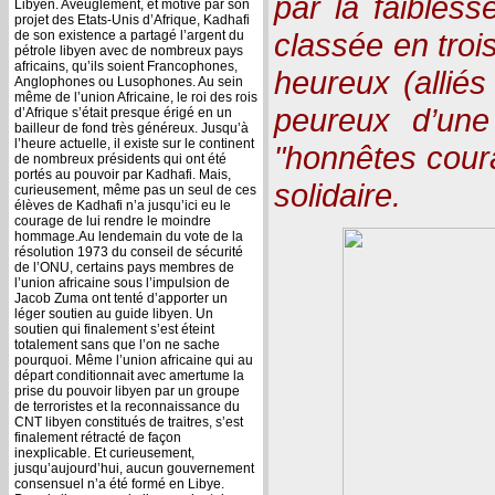
par la faibless
Libyen. Aveuglement, et motivé par son
projet des Etats-Unis d’Afrique, Kadhafi
classée en trois
de son existence a partagé l’argent du
pétrole libyen avec de nombreux pays
africains, qu’ils soient Francophones,
heureux (alliés
Anglophones ou Lusophones. Au sein
même de l’union Africaine, le roi des rois
peureux d’une 
d’Afrique s’était presque érigé en un
bailleur de fond très généreux. Jusqu’à
l’heure actuelle, il existe sur le continent
"honnêtes coura
de nombreux présidents qui ont été
portés au pouvoir par Kadhafi. Mais,
solidaire.
curieusement, même pas un seul de ces
élèves de Kadhafi n’a jusqu’ici eu le
courage de lui rendre le moindre
hommage.Au lendemain du vote de la
résolution 1973 du conseil de sécurité
de l’ONU, certains pays membres de
l’union africaine sous l’impulsion de
Jacob Zuma ont tenté d’apporter un
léger soutien au guide libyen. Un
soutien qui finalement s’est éteint
totalement sans que l’on ne sache
pourquoi. Même l’union africaine qui au
départ conditionnait avec amertume la
prise du pouvoir libyen par un groupe
de terroristes et la reconnaissance du
CNT libyen constitués de traitres, s’est
finalement rétracté de façon
inexplicable. Et curieusement,
jusqu’aujourd’hui, aucun gouvernement
consensuel n’a été formé en Libye.