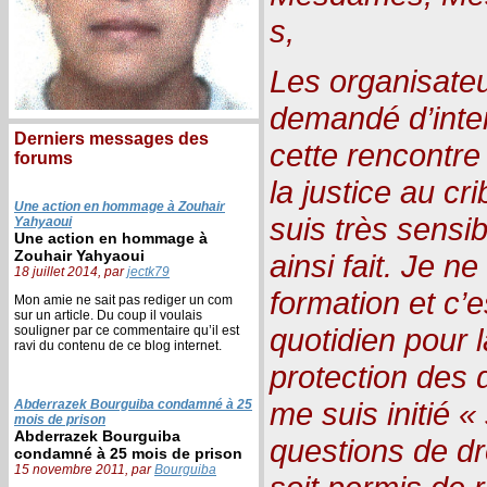
s,
Les organisate
demandé d’inter
Derniers messages des
cette rencontre
forums
la justice au cr
Une action en hommage à Zouhair
suis très sensib
Yahyaoui
Une action en hommage à
Zouhair Yahyaoui
ainsi fait. Je n
18 juillet 2014, par
jectk79
formation et c’e
Mon amie ne sait pas rediger un com
sur un article. Du coup il voulais
quotidien pour l
souligner par ce commentaire qu’il est
ravi du contenu de ce blog internet.
protection des 
me suis initié «
Abderrazek Bourguiba condamné à 25
mois de prison
Abderrazek Bourguiba
questions de dro
condamné à 25 mois de prison
15 novembre 2011, par
Bourguiba