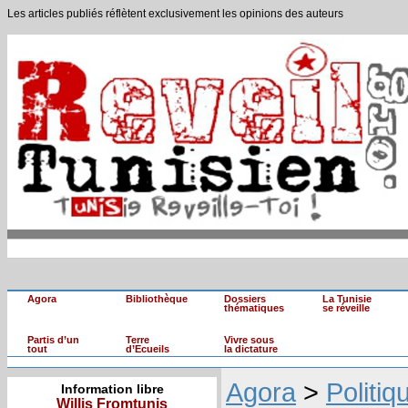
Les articles publiés réflètent exclusivement les opinions des auteurs
Agora
Bibliothèque
Dossiers
La Tunisie
thématiques
se réveille
Partis d’un
Terre
Vivre sous
tout
d’Ecueils
la dictature
Agora
>
Politiq
Information libre
Willis Fromtunis