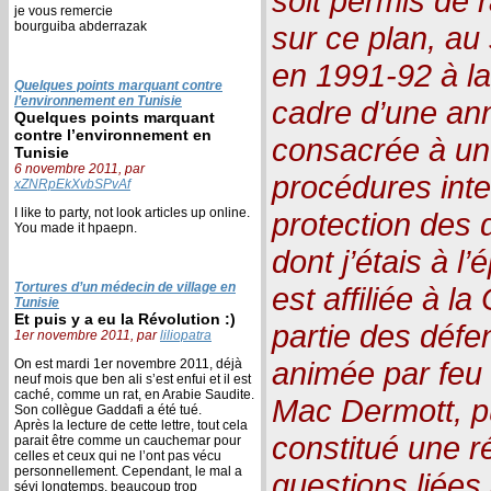
soit permis de r
je vous remercie
bourguiba abderrazak
sur ce plan, au 
en 1991-92 à la
Quelques points marquant contre
l’environnement en Tunisie
cadre d’une an
Quelques points marquant
contre l’environnement en
consacrée à une
Tunisie
6 novembre 2011, par
procédures inter
xZNRpEkXvbSPvAf
I like to party, not look articles up online.
protection des 
You made it hpaepn.
dont j’étais à l
Tortures d’un médecin de village en
est affiliée à la
Tunisie
Et puis y a eu la Révolution :)
partie des défe
1er novembre 2011, par
liliopatra
animée par feu 
On est mardi 1er novembre 2011, déjà
neuf mois que ben ali s’est enfui et il est
caché, comme un rat, en Arabie Saudite.
Mac Dermott, p
Son collègue Gaddafi a été tué.
Après la lecture de cette lettre, tout cela
constitué une r
parait être comme un cauchemar pour
celles et ceux qui ne l’ont pas vécu
personnellement. Cependant, le mal a
questions liées à
sévi longtemps, beaucoup trop