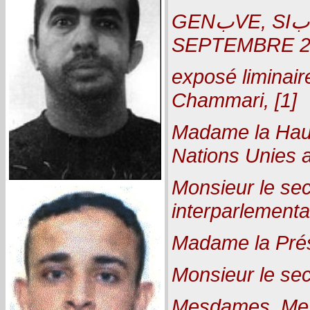
GENبVE, SIبGE DE L’UIP, 25-27
SEPTEMBRE 2
exposé liminai
Chammari, [1]
Madame la Hau
Nations Unies 
Monsieur le sec
interparlementa
Madame la Prés
Monsieur le sec
Mesdames, Mess