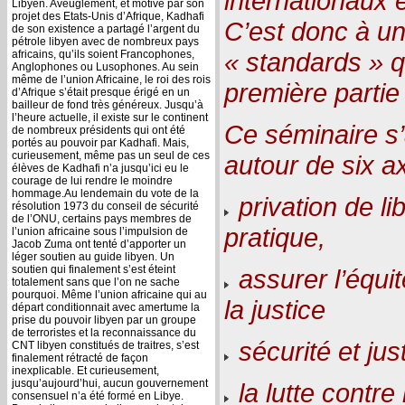
internationaux 
Libyen. Aveuglement, et motivé par son
projet des Etats-Unis d’Afrique, Kadhafi
C’est donc à un
de son existence a partagé l’argent du
pétrole libyen avec de nombreux pays
« standards » q
africains, qu’ils soient Francophones,
Anglophones ou Lusophones. Au sein
même de l’union Africaine, le roi des rois
première partie
d’Afrique s’était presque érigé en un
bailleur de fond très généreux. Jusqu’à
l’heure actuelle, il existe sur le continent
Ce séminaire s’a
de nombreux présidents qui ont été
portés au pouvoir par Kadhafi. Mais,
curieusement, même pas un seul de ces
autour de six a
élèves de Kadhafi n’a jusqu’ici eu le
courage de lui rendre le moindre
hommage.Au lendemain du vote de la
privation de libe
résolution 1973 du conseil de sécurité
de l’ONU, certains pays membres de
pratique,
l’union africaine sous l’impulsion de
Jacob Zuma ont tenté d’apporter un
léger soutien au guide libyen. Un
soutien qui finalement s’est éteint
assurer l’équit
totalement sans que l’on ne sache
pourquoi. Même l’union africaine qui au
la justice
départ conditionnait avec amertume la
prise du pouvoir libyen par un groupe
de terroristes et la reconnaissance du
sécurité et jus
CNT libyen constitués de traitres, s’est
finalement rétracté de façon
inexplicable. Et curieusement,
jusqu’aujourd’hui, aucun gouvernement
la lutte contre 
consensuel n’a été formé en Libye.