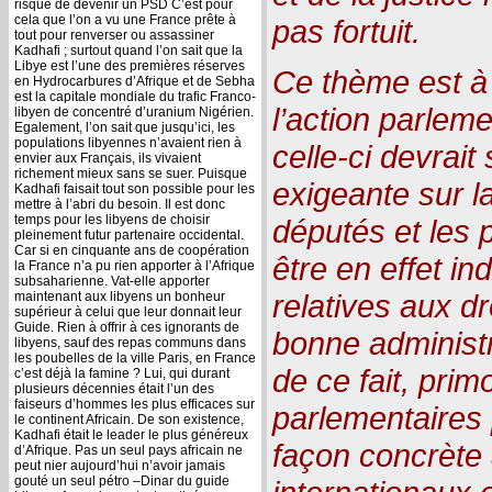
risque de devenir un PSD C’est pour
cela que l’on a vu une France prête à
pas fortuit.
tout pour renverser ou assassiner
Kadhafi ; surtout quand l’on sait que la
Libye est l’une des premières réserves
Ce thème est à
en Hydrocarbures d’Afrique et de Sebha
est la capitale mondiale du trafic Franco-
l’action parleme
libyen de concentré d’uranium Nigérien.
Egalement, l’on sait que jusqu’ici, les
populations libyennes n’avaient rien à
celle-ci devrait
envier aux Français, ils vivaient
richement mieux sans se suer. Puisque
exigeante sur l
Kadhafi faisait tout son possible pour les
mettre à l’abri du besoin. Il est donc
temps pour les libyens de choisir
députés et les
pleinement futur partenaire occidental.
Car si en cinquante ans de coopération
être en effet in
la France n’a pu rien apporter à l’Afrique
subsaharienne. Vat-elle apporter
relatives aux d
maintenant aux libyens un bonheur
supérieur à celui que leur donnait leur
Guide. Rien à offrir à ces ignorants de
bonne administra
libyens, sauf des repas communs dans
les poubelles de la ville Paris, en France
de ce fait, prim
c’est déjà la famine ? Lui, qui durant
plusieurs décennies était l’un des
faiseurs d’hommes les plus efficaces sur
parlementaires 
le continent Africain. De son existence,
Kadhafi était le leader le plus généreux
façon concrète
d’Afrique. Pas un seul pays africain ne
peut nier aujourd’hui n’avoir jamais
gouté un seul pétro –Dinar du guide