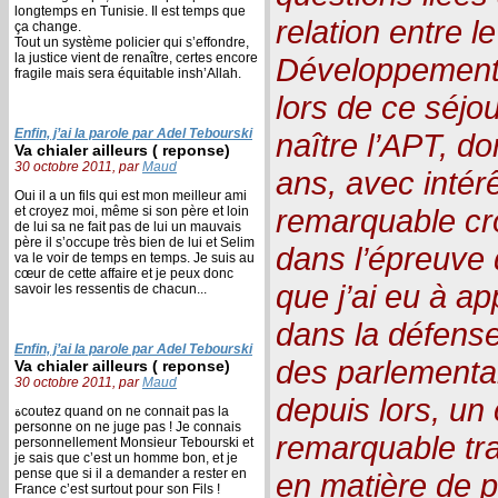
longtemps en Tunisie. Il est temps que
relation entre le
ça change.
Tout un système policier qui s’effondre,
la justice vient de renaître, certes encore
Développement.
fragile mais sera équitable insh’Allah.
lors de ce séjo
Enfin, j’ai la parole par Adel Tebourski
naître l’APT, don
Va chialer ailleurs ( reponse)
30 octobre 2011, par
Maud
ans, avec intér
Oui il a un fils qui est mon meilleur ami
remarquable cro
et croyez moi, même si son père et loin
de lui sa ne fait pas de lui un mauvais
père il s’occupe très bien de lui et Selim
dans l’épreuve 
va le voir de temps en temps. Je suis au
cœur de cette affaire et je peux donc
que j’ai eu à ap
savoir les ressentis de chacun...
dans la défens
Enfin, j’ai la parole par Adel Tebourski
des parlementai
Va chialer ailleurs ( reponse)
30 octobre 2011, par
Maud
depuis lors, un 
ةcoutez quand on ne connait pas la
personne on ne juge pas ! Je connais
remarquable trav
personnellement Monsieur Tebourski et
je sais que c’est un homme bon, et je
pense que si il a demander a rester en
en matière de p
France c’est surtout pour son Fils !