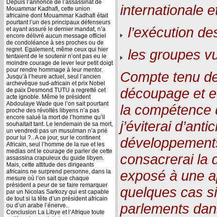
Depuis l’annonce de l’assassinat de
internationale e
Mouammar Kadhafi, cette union
africaine dont Mouammar Kadhafi était
pourtant l’un des principaux défenseurs
l’exécution de
et ayant assuré le dernier mandat, n’a
encore délivré aucun message officiel
de condoléance à ses proches ou de
regret. Egalement, même ceux qui hier
les groupes vu
tentaient de le soutenir n’ont pas eu le
moindre courage de lever leur petit doigt
pour rendre hommage à leur mentor.
Compte tenu de
Jusqu’à l’heure actuel, seul l’ancien
archevêque sud-africain et prix Nobel
découpage et eu
de paix Desmond TUTU a regretté cet
acte ignoble. Même le président
Abdoulaye Wade que l’on sait pourtant
la compétence 
proche des révoltés libyens n’a pas
encore salué la mort de l’homme qu’il
j’éviterai d’anti
souhaitait tant. Le lendemain de sa mort,
un vendredi pas un musulman n’a prié
pour lui ?.. A ce jour, sur le continent
développements
Africain, seul l’homme de la rue et les
medias ont le courage de parler de cette
consacrerai la 
assassina crapuleux du guide libyen.
Mais, cette attitude des dirigeants
exposé à une ap
africains ne surprend personne, dans la
mesure où l’on sait que chaque
président a peur de se faire remarquer
quelques cas sig
par un Nicolas Sarkozy qui est capable
de tout si la tête d’un président africain
parlements dans
ou d’un arabe l’énerve.
Conclusion La Libye et l’Afrique toute