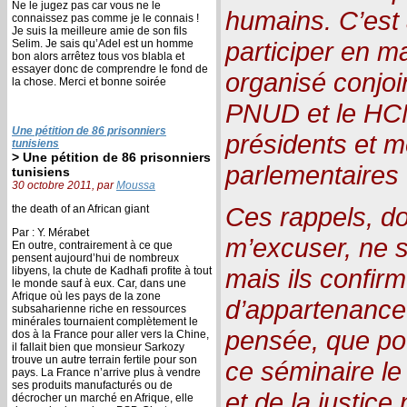
Ne le jugez pas car vous ne le
humains. C’est a
connaissez pas comme je le connais !
Je suis la meilleure amie de son fils
participer en m
Selim. Je sais qu’Adel est un homme
bon alors arrêtez tous vos blabla et
essayer donc de comprendre le fond de
organisé conjoin
la chose. Merci et bonne soirée
PNUD et le HCN
Une pétition de 86 prisonniers
présidents et 
tunisiens
> Une pétition de 86 prisonniers
parlementaires
tunisiens
30 octobre 2011, par
Moussa
Ces rappels, d
the death of an African giant
Par : Y. Mérabet
m’excuser, ne 
En outre, contrairement à ce que
pensent aujourd’hui de nombreux
mais ils confir
libyens, la chute de Kadhafi profite à tout
le monde sauf à eux. Car, dans une
Afrique où les pays de la zone
d’appartenance
subsaharienne riche en ressources
minérales tournaient complètement le
pensée, que po
dos à la France pour aller vers la Chine,
il fallait bien que monsieur Sarkozy
trouve un autre terrain fertile pour son
ce séminaire le
pays. La France n’arrive plus à vendre
ses produits manufacturés ou de
et de la justic
décrocher un marché en Afrique, elle