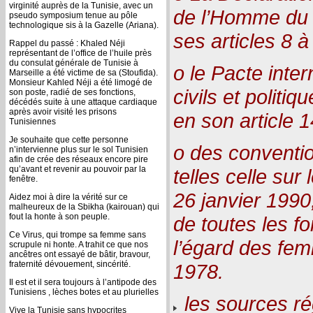
virginité auprès de la Tunisie, avec un
de l’Homme du
pseudo symposium tenue au pôle
technologique sis à la Gazelle (Ariana).
ses articles 8 à
Rappel du passé : Khaled Néji
représentant de l’office de l’huile près
du consulat générale de Tunisie à
o le Pacte intern
Marseille a été victime de sa (Stoufida).
Monsieur Kahled Néji a été limogé de
civils et polit
son poste, radié de ses fonctions,
décédés suite à une attaque cardiaque
après avoir visité les prisons
en son article 1
Tunisiennes
Je souhaite que cette personne
o des conventi
n’intervienne plus sur le sol Tunisien
afin de crée des réseaux encore pire
qu’avant et revenir au pouvoir par la
telles celle sur 
fenêtre.
26 janvier 1990,
Aidez moi à dire la vérité sur ce
malheureux de la Sbikha (kairouan) qui
fout la honte à son peuple.
de toutes les f
Ce Virus, qui trompe sa femme sans
l’égard des fe
scrupule ni honte. A trahit ce que nos
ancêtres ont essayé de bâtir, bravour,
fraternité dévouement, sincérité.
1978.
Il est et il sera toujours à l’antipode des
Tunisiens , lèches botes et au plurielles
les sources ré
Vive la Tunisie sans hypocrites