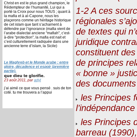
Christ en est le plus grand champion, le
Rédempteur de l’humanité, Lui qui a
1-2 A ces sourc
porté la Croix pour nous TOUS ; quant à
la mafia et à al-Capone, nous les
régionales s’aj
plaçerons comme un héritage historique
de cet islam que tant s’acharnent à
de textes qui n
défendre par l’ignorance (mafia vient de
l’arabe dialectal anciene "mafiah", c’est-
à-dire "protection", la mafia est nait et
juridique contr
c’est culturellement radiquée dans une
ancienne terre d’islam, la Sicile)
constituent des 
de principes re
Le Maghreb et le Monde arabe : entre
gloire, décadence et espoir (première
« bonne » justic
partie).
que dieu te glorifie.
23 août 2011, par
adyl
des documents 
j’ai aimé ce que vous pensé . suis de ton
coté. tu me trouvera a l’appui
les Principes 
l’indépendance 
les Principes d
barreau (1990),