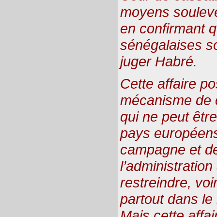
moyens soulevés
en confirmant qu
sénégalaises s
juger Habré.
Cette affaire p
mécanisme de 
qui ne peut êtr
pays européens e
campagne et de
l’administration
restreindre, vo
partout dans l
Mais cette affa