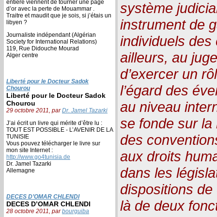
entière viennent de tourner une page
système judici
d’or avec la perte de Mouammar .
Traitre et maudit que je sois, si j’étais un
instrument de g
libyen ?
Journaliste indépendant (Algérian
individuels des
Society for International Relations)
119, Rue Didouche Mourad
ailleurs, au juge
Alger centre
d’exercer un rôl
Liberté pour le Docteur Sadok
l’égard des éven
Chourou
Liberté pour le Docteur Sadok
au niveau inter
Chourou
29 octobre 2011, par
Dr. Jamel Tazarki
se fonde sur la 
J’ai écrit un livre qui mérite d’être lu :
TOUT EST POSSIBLE - L’AVENIR DE LA
des conventions
TUNISIE
Vous pouvez télécharger le livre sur
mon site Internet :
aux droits humai
http://www.go4tunisia.de
Dr. Jamel Tazarki
dans les législa
Allemagne
dispositions de 
DECES D’OMAR CHLENDI
là de deux fonct
DECES D’OMAR CHLENDI
28 octobre 2011, par
bourguiba