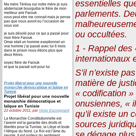
essentielles qu
Ma mére Térésa oui notre mére je suis
abderrazak bourguiba le frére de mon
parlements. De
meilleur ami Farouk .
vous peut etre me connait mais je pense
malheureuseme
pas que nous avont eu l’occasion de
vous voir .
ou occultées.
je suis désolé pour ce qui a passé pour
mon frére Farouk .
Omar etait un homme exeptionnel un
1 - Rappel des 
vrai homme j’ai passé avec lui 6 mois
dans le prison nous étions plus que
deux fréres.
internationaux 
soyez fiére de Farouk
et que la paradi soit pour lui
S’il n’existe pa
matière de justic
Projet libéral pour une nouvelle
monarchie démocratique et laïque en
« codification »
Tunisie
Projet libéral pour une nouvelle
onusiennes, « 
monarchie démocratique et
laïque en Tunisie
22 octobre 2011, par
Victor Escroignard
qu’il existe un
La Monarchie Constitutionnelle est
sources juridiq
l’avenir est la garantie des droits et
libertés pour la Tunisie, la Libye et toute
l’Afrique du Nord. Le Roi est l’âme du
se dégage plus
peuple, Il est porteur du sentiment