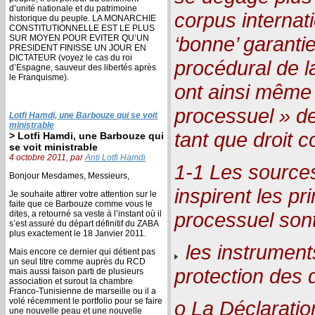
d’unité nationale et du patrimoine
corpus internat
historique du peuple. LA MONARCHIE
CONSTITUTIONNELLE EST LE PLUS
‘bonne’ garanti
SUR MOYEN POUR EVITER QU’UN
PRESIDENT FINISSE UN JOUR EN
DICTATEUR (voyez le cas du roi
procédural de la
d’Espagne, sauveur des libertés après
le Franquisme).
ont ainsi même 
processuel » de
Lotfi Hamdi, une Barbouze qui se voit
ministrable
tant que droit 
> Lotfi Hamdi, une Barbouze qui
se voit ministrable
4 octobre 2011, par
Anti Lotfi Hamdi
1-1 Les sources
Bonjour Mesdames, Messieurs,
inspirent les pr
Je souhaite attirer votre attention sur le
faite que ce Barbouze comme vous le
processuel sont
dites, a retourné sa veste à l’instant où il
s’est assuré du départ définitif du ZABA
plus exactement le 18 Janvier 2011.
les instrument
Mais encore ce dernier qui détient pas
un seul titre comme auprès du RCD
protection des 
mais aussi faison parti de plusieurs
association et surout la chambre
Franco-Tunisienne de marseille ou il a
volé récemment le portfolio pour se faire
o La Déclaratio
une nouvelle peau et une nouvelle