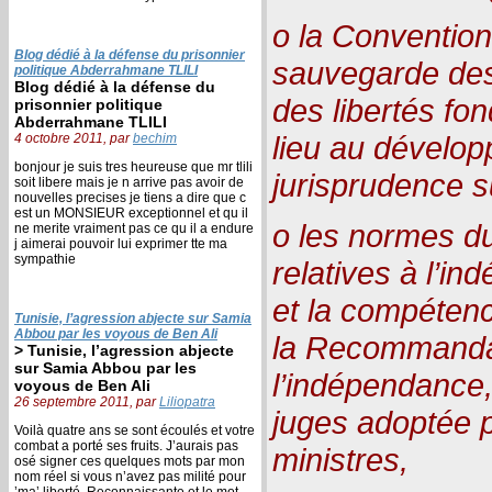
o la Conventio
Blog dédié à la défense du prisonnier
sauvegarde des
politique Abderrahmane TLILI
Blog dédié à la défense du
des libertés fo
prisonnier politique
Abderrahmane TLILI
lieu au dévelo
4 octobre 2011, par
bechim
bonjour je suis tres heureuse que mr tlili
jurisprudence su
soit libere mais je n arrive pas avoir de
nouvelles precises je tiens a dire que c
est un MONSIEUR exceptionnel et qu il
o les normes du
ne merite vraiment pas ce qu il a endure
j aimerai pouvoir lui exprimer tte ma
sympathie
relatives à l’in
et la compéten
Tunisie, l’agression abjecte sur Samia
Abbou par les voyous de Ben Ali
la Recommanda
> Tunisie, l’agression abjecte
sur Samia Abbou par les
l’indépendance, 
voyous de Ben Ali
26 septembre 2011, par
Liliopatra
juges adoptée 
Voilà quatre ans se sont écoulés et votre
combat a porté ses fruits. J’aurais pas
ministres,
osé signer ces quelques mots par mon
nom réel si vous n’avez pas milité pour
’ma’ liberté. Reconnaissante et le mot