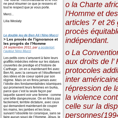
o la Charte afri
ne peut résumer ce que je ressens et
tout le respect que je vous porte.
l’Homme et des
Merci...
articles 7 et 26
Lilia Weslaty
procès équitabl
Le double jeu de Ben Ali / Nino Mucci
indépendant.
> Les procès de l’ignorance et
les progrés de l’Homme
24 septembre 2011, par
a posteriori,
o La Convention
l’auteur Nino Mucci
Les petits cons s’amusent à faire leurs
aux droits de l
graffitis imbéciles même sur les statues
couvertes de prestige et d’histoire de
protocoles addi
Carthage ; on en a maintenant fini avec
Ben Ali, avec la censure et l’étouffement
des idées et de coeur opéré par son
inter américaine
régime. Mais on en finira jamais avec
l’idiotie des fondamentalistes islamiques
répression de la
qui promenent leurs femmes en burka,
parce que c’est la seule façon par
la violence con
laquelle savent voir une femme : comme
une bête dangeureuse. On en finira pas
facilement, terrible dictature, avec ceux
celle sur la dis
qui demandent maintenant de couper
les mains, les jambes et les bras,
personnes(199
suivant l’obsolète loi coranique, sans se
faire aucun souci de l’Homme. Jésus, le