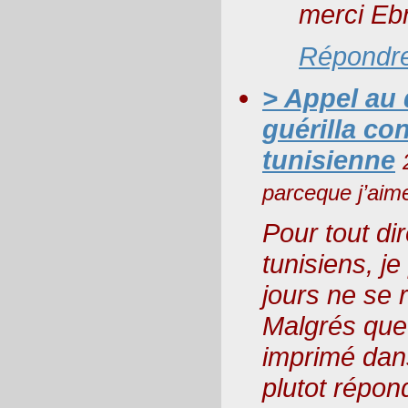
merci Eb
Répondr
> Appel au
guérilla con
tunisienne
parceque j’ai
Pour tout d
tunisiens, j
jours ne se r
Malgrés que 
imprimé dans
plutot répon