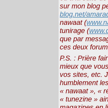
sur mon blog pe
blog.net/amara
nawaat (
www.na
tunirage (
www.
que par messag
ces deux forum
P.S. : Prière fai
mieux que vous
vos sites, etc. J
humblement les
« nawaat », « ré
« tunezine » ai
magazines en li