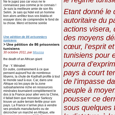
Ne le jugez pas car vous ne le
connaissez pas comme je le connais !
Je suis la meilleure amie de son fils
Etant donné le q
Selim. Je sais qu’Adel est un homme
bon alors arrêtez tous vos blabla et
autoritaire du p
essayer donc de comprendre le fond de
la chose. Merci et bonne soirée
actions visera, 
des moyens dét
Une pétition de 86 prisonniers
tunisiens
cœur, l’esprit e
> Une pétition de 86 prisonniers
tunisiens
30 octobre 2011, par
Moussa
tunisiens pour 
the death of an African giant
pourra d’exprim
Par : Y. Mérabet
En outre, contrairement à ce que
pays à court te
pensent aujourd’hui de nombreux
libyens, la chute de Kadhafi profite à tout
de l’impasse dan
le monde sauf à eux. Car, dans une
Afrique où les pays de la zone
subsaharienne riche en ressources
peuple à moyen 
minérales tournaient complètement le
dos à la France pour aller vers la Chine,
pousser ce dern
il fallait bien que monsieur Sarkozy
trouve un autre terrain fertile pour son
sous quelques 
pays. La France n’arrive plus à vendre
ses produits manufacturés ou de
décrocher un marché en Afrique, elle