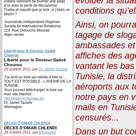
évoluer la situa
entière viennent de tourner une page
d’or avec la perte de Mouammar .
conditions qu’el
Traitre et maudit que je sois, si j’étais un
libyen ?
Ainsi, on pourr
Journaliste indépendant (Algérian
Society for International Relations)
119, Rue Didouche Mourad
tagage de slog
Alger centre
ambassades et 
Liberté pour le Docteur Sadok
affiches des a
Chourou
Liberté pour le Docteur Sadok
vantant les bas
Chourou
29 octobre 2011, par
Dr. Jamel Tazarki
Tunisie, la dist
J’ai écrit un livre qui mérite d’être lu :
TOUT EST POSSIBLE - L’AVENIR DE LA
aéroports aux t
TUNISIE
Vous pouvez télécharger le livre sur
notre pays en v
mon site Internet :
http://www.go4tunisia.de
Dr. Jamel Tazarki
mails en Tunisi
Allemagne
censurés...
DECES D’OMAR CHLENDI
DECES D’OMAR CHLENDI
Dans un but co
28 octobre 2011, par
bourguiba