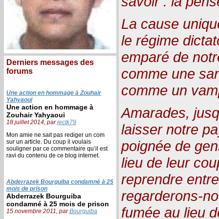
savoir : la pensé
La cause uniqu
le régime dictato
emparé de notre
Derniers messages des
comme une san
forums
comme un vamp
Une action en hommage à Zouhair
Yahyaoui
Une action en hommage à
Amarades, jusq
Zouhair Yahyaoui
18 juillet 2014, par
jectk79
laisser notre p
Mon amie ne sait pas rediger un com
poignée de gens
sur un article. Du coup il voulais
souligner par ce commentaire qu’il est
ravi du contenu de ce blog internet.
lieu de leur cou
reprendre entre
Abderrazek Bourguiba condamné à 25
mois de prison
regarderons-nou
Abderrazek Bourguiba
condamné à 25 mois de prison
fumée au lieu d
15 novembre 2011, par
Bourguiba