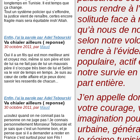
longtemps en Tunisie. Il est temps que
nous rendre à l
ça change.
Tout un système policier qui s’effondre,
solitude face à n
la justice vient de renaître, certes encore
fragile mais sera équitable insh’Allah.
qu’à nous de no
selon notre vo
Enfin, j’ai la parole par Adel Tebourski
Va chialer ailleurs ( reponse)
30 octobre 2011, par
Maud
rendre à l’évid
Oui il a un fils qui est mon meilleur ami
populaire, actif 
et croyez moi, même si son père et loin
de lui sa ne fait pas de lui un mauvais
père il s’occupe très bien de lui et Selim
notre survie en
va le voir de temps en temps. Je suis au
cœur de cette affaire et je peux donc
part entière.
savoir les ressentis de chacun...
J’en appelle d
Enfin, j’ai la parole par Adel Tebourski
Va chialer ailleurs ( reponse)
votre courage, v
30 octobre 2011, par
Maud
imagination pou
ةcoutez quand on ne connait pas la
personne on ne juge pas ! Je connais
personnellement Monsieur Tebourski et
urbaine, généra
je sais que c’est un homme bon, et je
pense que si il a demander a rester en
le régime tunisi
France c’est surtout pour son Fils !