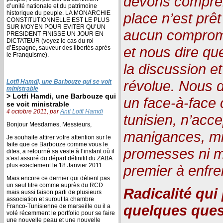
devons compren
d’unité nationale et du patrimoine
historique du peuple. LA MONARCHIE
place n’est prêt
CONSTITUTIONNELLE EST LE PLUS
SUR MOYEN POUR EVITER QU’UN
aucun comprom
PRESIDENT FINISSE UN JOUR EN
DICTATEUR (voyez le cas du roi
et nous dire que
d’Espagne, sauveur des libertés après
le Franquisme).
la discussion e
révolue. Nous 
Lotfi Hamdi, une Barbouze qui se voit
ministrable
> Lotfi Hamdi, une Barbouze qui
un face-à-face c
se voit ministrable
4 octobre 2011, par
Anti Lotfi Hamdi
tunisien, n’acc
Bonjour Mesdames, Messieurs,
manigances, mi
Je souhaite attirer votre attention sur le
faite que ce Barbouze comme vous le
promesses ni mê
dites, a retourné sa veste à l’instant où il
s’est assuré du départ définitif du ZABA
plus exactement le 18 Janvier 2011.
premier à enfre
Mais encore ce dernier qui détient pas
un seul titre comme auprès du RCD
Radicalité qui
mais aussi faison parti de plusieurs
association et surout la chambre
quelques ques
Franco-Tunisienne de marseille ou il a
volé récemment le portfolio pour se faire
une nouvelle peau et une nouvelle