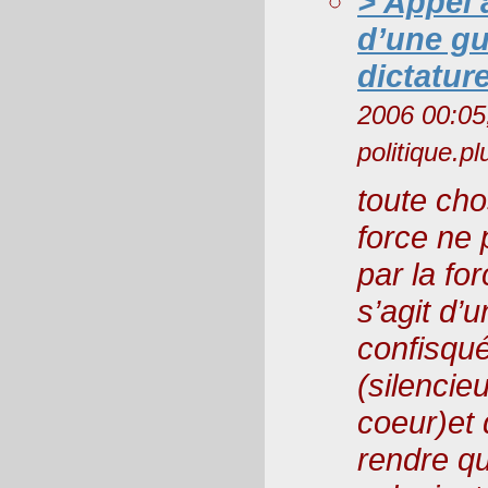
> Appel
d’une gué
dictatur
2006 00:05
politique.p
toute cho
force ne 
par la for
s’agit d’
confisqué
(silencie
coeur)et 
rendre q