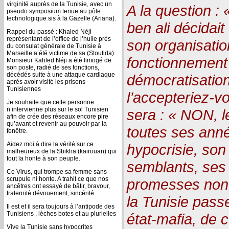
virginité auprès de la Tunisie, avec un
A la question :
pseudo symposium tenue au pôle
technologique sis à la Gazelle (Ariana).
ben ali décidai
Rappel du passé : Khaled Néji
représentant de l’office de l’huile près
son organisatio
du consulat générale de Tunisie à
Marseille a été victime de sa (Stoufida).
fonctionnement
Monsieur Kahled Néji a été limogé de
son poste, radié de ses fonctions,
décédés suite à une attaque cardiaque
démocratisation
après avoir visité les prisons
Tunisiennes
l’accepteriez-v
Je souhaite que cette personne
n’intervienne plus sur le sol Tunisien
sera : « NON, l
afin de crée des réseaux encore pire
qu’avant et revenir au pouvoir par la
toutes ses ann
fenêtre.
Aidez moi à dire la vérité sur ce
hypocrisie, son
malheureux de la Sbikha (kairouan) qui
fout la honte à son peuple.
semblants, ses
Ce Virus, qui trompe sa femme sans
scrupule ni honte. A trahit ce que nos
promesses non 
ancêtres ont essayé de bâtir, bravour,
fraternité dévouement, sincérité.
la Tunisie passe
Il est et il sera toujours à l’antipode des
Tunisiens , lèches botes et au plurielles
état-mafia, de c
Vive la Tunisie sans hypocrites