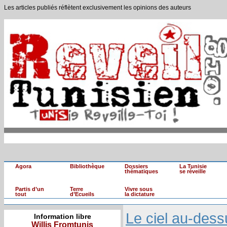
Les articles publiés réflètent exclusivement les opinions des auteurs
Agora
Bibliothèque
Dossiers
La Tunisie
thématiques
se réveille
Partis d’un
Terre
Vivre sous
tout
d’Ecueils
la dictature
Le ciel au-dess
Information libre
Willis Fromtunis