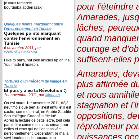
je vous remercie
pour l’éteindre
bourguiba abderrazak
Amarades, jusq
Quelques points marquant contre
lâches, peureux
l’environnement en Tunisie
Quelques points marquant
quand manquero
contre l’environnement en
Tunisie
courage et d’ob
6 novembre 2011, par
xZNRpEkXvbSPvAf
suffisent-elles 
I like to party, not look articles up online.
You made it hpaepn.
Amarades, deva
plus affirmée d
Tortures d’un médecin de village en
Tunisie
Et puis y a eu la Révolution :)
et nous annihile
1er novembre 2011, par
liliopatra
stagnation et l
On est mardi 1er novembre 2011, déjà
neuf mois que ben ali s’est enfui et il est
caché, comme un rat, en Arabie Saudite.
oppositions, d
Son collègue Gaddafi a été tué.
Après la lecture de cette lettre, tout cela
réprobateur pou
parait être comme un cauchemar pour
celles et ceux qui ne l’ont pas vécu
personnellement. Cependant, le mal a
puissances occ
sévi longtemps, beaucoup trop