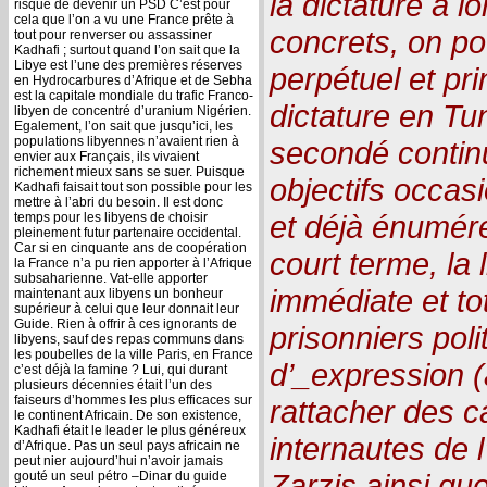
la dictature à 
risque de devenir un PSD C’est pour
cela que l’on a vu une France prête à
concrets, on pou
tout pour renverser ou assassiner
Kadhafi ; surtout quand l’on sait que la
Libye est l’une des premières réserves
perpétuel et prin
en Hydrocarbures d’Afrique et de Sebha
est la capitale mondiale du trafic Franco-
dictature en Tu
libyen de concentré d’uranium Nigérien.
Egalement, l’on sait que jusqu’ici, les
populations libyennes n’avaient rien à
secondé contin
envier aux Français, ils vivaient
richement mieux sans se suer. Puisque
objectifs occas
Kadhafi faisait tout son possible pour les
mettre à l’abri du besoin. Il est donc
et déjà énumére
temps pour les libyens de choisir
pleinement futur partenaire occidental.
Car si en cinquante ans de coopération
court terme, la 
la France n’a pu rien apporter à l’Afrique
subsaharienne. Vat-elle apporter
immédiate et to
maintenant aux libyens un bonheur
supérieur à celui que leur donnait leur
Guide. Rien à offrir à ces ignorants de
prisonniers poli
libyens, sauf des repas communs dans
les poubelles de la ville Paris, en France
d’_expression 
c’est déjà la famine ? Lui, qui durant
plusieurs décennies était l’un des
faiseurs d’hommes les plus efficaces sur
rattacher des ca
le continent Africain. De son existence,
Kadhafi était le leader le plus généreux
internautes de l
d’Afrique. Pas un seul pays africain ne
peut nier aujourd’hui n’avoir jamais
Zarzis ainsi qu
gouté un seul pétro –Dinar du guide