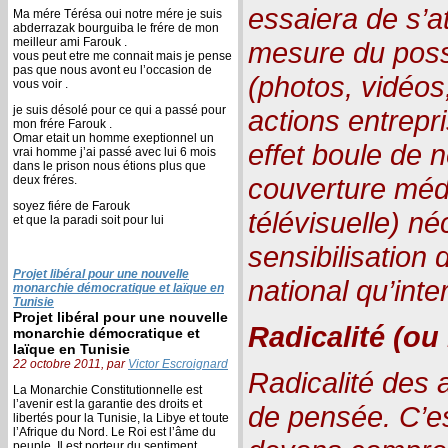
essaiera de s’a
Ma mére Térésa oui notre mére je suis
abderrazak bourguiba le frére de mon
meilleur ami Farouk .
mesure du poss
vous peut etre me connait mais je pense
pas que nous avont eu l’occasion de
(photos, vidéos
vous voir .
je suis désolé pour ce qui a passé pour
actions entrepr
mon frére Farouk .
Omar etait un homme exeptionnel un
effet boule de 
vrai homme j’ai passé avec lui 6 mois
dans le prison nous étions plus que
couverture méd
deux fréres.
soyez fiére de Farouk
télévisuelle) né
et que la paradi soit pour lui
sensibilisation 
Projet libéral pour une nouvelle
national qu’inte
monarchie démocratique et laïque en
Tunisie
Projet libéral pour une nouvelle
Radicalité (ou 
monarchie démocratique et
laïque en Tunisie
22 octobre 2011, par
Victor Escroignard
Radicalité des 
La Monarchie Constitutionnelle est
l’avenir est la garantie des droits et
de pensée. C’e
libertés pour la Tunisie, la Libye et toute
l’Afrique du Nord. Le Roi est l’âme du
peuple, Il est porteur du sentiment