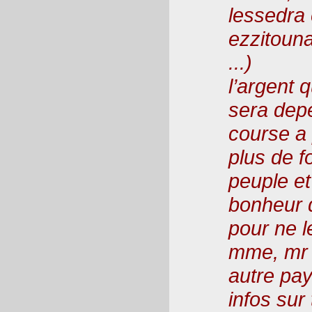
lessedra 
ezzitouna
...)
l’argent 
sera depe
course a 
plus de f
peuple et
bonheur q
pour ne l
mme, mr 
autre pa
infos sur 