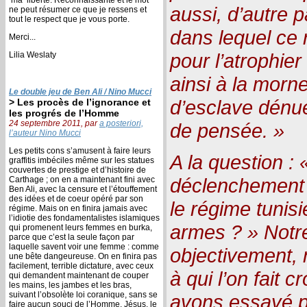
aussi, d’autre pa
ne peut résumer ce que je ressens et
tout le respect que je vous porte.
dans lequel ce 
Merci...
pour l’atrophier
Lilia Weslaty
ainsi à la morne
Le double jeu de Ben Ali / Nino Mucci
d’esclave dénué 
> Les procès de l’ignorance et
les progrés de l’Homme
24 septembre 2011, par
a posteriori,
de pensée. »
l’auteur Nino Mucci
Les petits cons s’amusent à faire leurs
A la question :
graffitis imbéciles même sur les statues
couvertes de prestige et d’histoire de
déclenchement 
Carthage ; on en a maintenant fini avec
Ben Ali, avec la censure et l’étouffement
des idées et de coeur opéré par son
le régime tunis
régime. Mais on en finira jamais avec
l’idiotie des fondamentalistes islamiques
armes ? » Notr
qui promenent leurs femmes en burka,
parce que c’est la seule façon par
laquelle savent voir une femme : comme
objectivement,
une bête dangeureuse. On en finira pas
facilement, terrible dictature, avec ceux
à qui l’on fait c
qui demandent maintenant de couper
les mains, les jambes et les bras,
suivant l’obsolète loi coranique, sans se
avons essayé p
faire aucun souci de l’Homme. Jésus, le