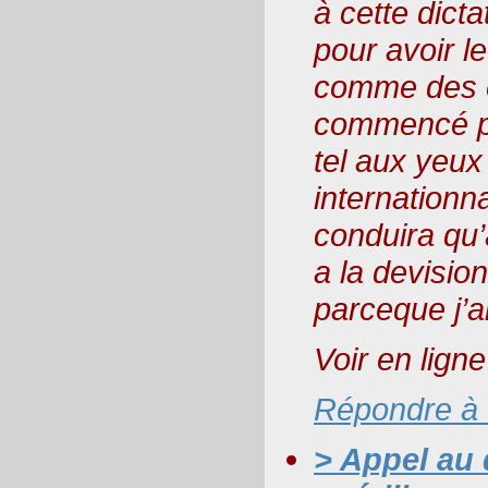
à cette dicta
pour avoir le
comme des ét
commencé p
tel aux yeu
internationn
conduira qu’à
a la devisio
parceque j’
Voir en ligne
Répondre à
> Appel au