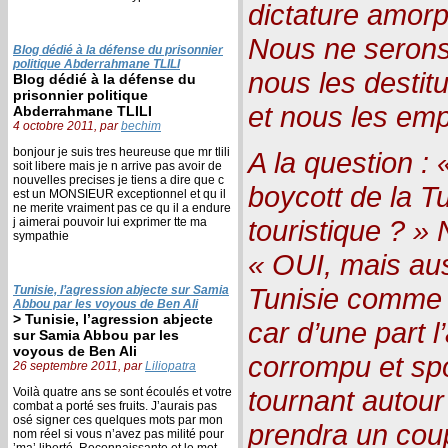
dictature amorp
Nous ne serons
Blog dédié à la défense du prisonnier
politique Abderrahmane TLILI
nous les destit
Blog dédié à la défense du
prisonnier politique
et nous les em
Abderrahmane TLILI
4 octobre 2011, par
bechim
bonjour je suis tres heureuse que mr tlili
A la question :
soit libere mais je n arrive pas avoir de
nouvelles precises je tiens a dire que c
boycott de la T
est un MONSIEUR exceptionnel et qu il
ne merite vraiment pas ce qu il a endure
touristique ? » 
j aimerai pouvoir lui exprimer tte ma
sympathie
« OUI, mais aus
Tunisie comme 
Tunisie, l’agression abjecte sur Samia
Abbou par les voyous de Ben Ali
> Tunisie, l’agression abjecte
car d’une part l
sur Samia Abbou par les
voyous de Ben Ali
corrompu et spo
26 septembre 2011, par
Liliopatra
tournant autour
Voilà quatre ans se sont écoulés et votre
combat a porté ses fruits. J’aurais pas
osé signer ces quelques mots par mon
prendra un coup
nom réel si vous n’avez pas milité pour
’ma’ liberté. Reconnaissante et le mot