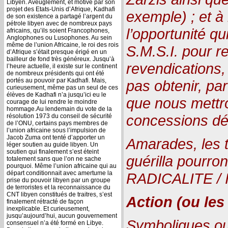
Libyen. Aveuglement, et motivé par son
projet des Etats-Unis d’Afrique, Kadhafi
exemple) ; et 
de son existence a partagé l’argent du
pétrole libyen avec de nombreux pays
l’opportunité qu
africains, qu’ils soient Francophones,
Anglophones ou Lusophones. Au sein
même de l’union Africaine, le roi des rois
S.M.S.I. pour r
d’Afrique s’était presque érigé en un
bailleur de fond très généreux. Jusqu’à
revendications,
l’heure actuelle, il existe sur le continent
de nombreux présidents qui ont été
portés au pouvoir par Kadhafi. Mais,
pas obtenir, par
curieusement, même pas un seul de ces
élèves de Kadhafi n’a jusqu’ici eu le
que nous mettr
courage de lui rendre le moindre
hommage.Au lendemain du vote de la
concessions dé
résolution 1973 du conseil de sécurité
de l’ONU, certains pays membres de
l’union africaine sous l’impulsion de
Jacob Zuma ont tenté d’apporter un
Amarades, les t
léger soutien au guide libyen. Un
soutien qui finalement s’est éteint
guérilla pourro
totalement sans que l’on ne sache
pourquoi. Même l’union africaine qui au
départ conditionnait avec amertume la
RADICALITE /
prise du pouvoir libyen par un groupe
de terroristes et la reconnaissance du
CNT libyen constitués de traitres, s’est
Action (ou les 
finalement rétracté de façon
inexplicable. Et curieusement,
jusqu’aujourd’hui, aucun gouvernement
Symboliques ou
consensuel n’a été formé en Libye.