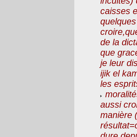
incultes)
caisses 
quelques 
croire,que
de la dic
que grace
je leur di
ijik el k
les esprit
moralit
aussi cro
manière (
résultat=o
dure depu