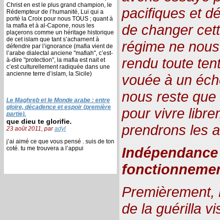
Christ en est le plus grand champion, le
pacifiques et d
Rédempteur de l’humanité, Lui qui a
porté la Croix pour nous TOUS ; quant à
de changer cett
la mafia et à al-Capone, nous les
plaçerons comme un héritage historique
de cet islam que tant s’acharnent à
régime ne nous l
défendre par l’ignorance (mafia vient de
l’arabe dialectal anciene "mafiah", c’est-
rendu toute ten
à-dire "protection", la mafia est nait et
c’est culturellement radiquée dans une
ancienne terre d’islam, la Sicile)
vouée à un échec
nous reste que l
Le Maghreb et le Monde arabe : entre
gloire, décadence et espoir (première
pour vivre libre
partie).
que dieu te glorifie.
prendrons les 
23 août 2011, par
adyl
j’ai aimé ce que vous pensé . suis de ton
Indépendance 
coté. tu me trouvera a l’appui
fonctionnement
Premièrement, l
de la guérilla v