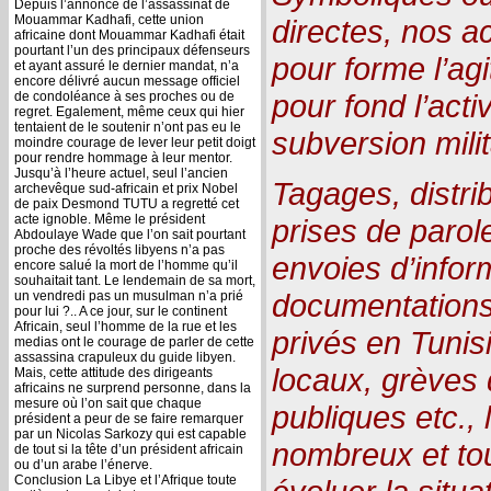
Depuis l’annonce de l’assassinat de
Mouammar Kadhafi, cette union
directes, nos a
africaine dont Mouammar Kadhafi était
pourtant l’un des principaux défenseurs
pour forme l’agi
et ayant assuré le dernier mandat, n’a
encore délivré aucun message officiel
pour fond l’acti
de condoléance à ses proches ou de
regret. Egalement, même ceux qui hier
tentaient de le soutenir n’ont pas eu le
subversion mili
moindre courage de lever leur petit doigt
pour rendre hommage à leur mentor.
Jusqu’à l’heure actuel, seul l’ancien
Tagages, distri
archevêque sud-africain et prix Nobel
de paix Desmond TUTU a regretté cet
acte ignoble. Même le président
prises de parol
Abdoulaye Wade que l’on sait pourtant
proche des révoltés libyens n’a pas
envoies d’infor
encore salué la mort de l’homme qu’il
souhaitait tant. Le lendemain de sa mort,
documentations
un vendredi pas un musulman n’a prié
pour lui ?.. A ce jour, sur le continent
Africain, seul l’homme de la rue et les
privés en Tunis
medias ont le courage de parler de cette
assassina crapuleux du guide libyen.
locaux, grèves 
Mais, cette attitude des dirigeants
africains ne surprend personne, dans la
mesure où l’on sait que chaque
publiques etc.,
président a peur de se faire remarquer
par un Nicolas Sarkozy qui est capable
nombreux et tou
de tout si la tête d’un président africain
ou d’un arabe l’énerve.
Conclusion La Libye et l’Afrique toute