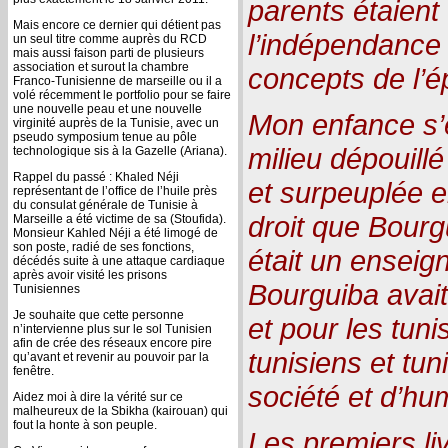
parents étaient
Mais encore ce dernier qui détient pas
l’indépendance 
un seul titre comme auprès du RCD
mais aussi faison parti de plusieurs
association et surout la chambre
concepts de l’
Franco-Tunisienne de marseille ou il a
volé récemment le portfolio pour se faire
une nouvelle peau et une nouvelle
Mon enfance s
virginité auprès de la Tunisie, avec un
pseudo symposium tenue au pôle
milieu dépouill
technologique sis à la Gazelle (Ariana).
Rappel du passé : Khaled Néji
et surpeuplée e
représentant de l’office de l’huile près
du consulat générale de Tunisie à
droit que Bour
Marseille a été victime de sa (Stoufida).
Monsieur Kahled Néji a été limogé de
son poste, radié de ses fonctions,
était un enseign
décédés suite à une attaque cardiaque
après avoir visité les prisons
Bourguiba avait
Tunisiennes
Je souhaite que cette personne
et pour les tuni
n’intervienne plus sur le sol Tunisien
afin de crée des réseaux encore pire
tunisiens et tun
qu’avant et revenir au pouvoir par la
fenêtre.
société et d’hu
Aidez moi à dire la vérité sur ce
malheureux de la Sbikha (kairouan) qui
fout la honte à son peuple.
Les premiers liv