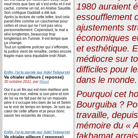
1980 auraient é
neuf mois que ben ali s’est enfui et il est
caché, comme un rat, en Arabie Saudite.
Son collègue Gaddafi a été tué.
essoufflement 
Après la lecture de cette lettre, tout cela
parait être comme un cauchemar pour
ajustements stru
celles et ceux qui ne l’ont pas vécu
personnellement. Cependant, le mal a
sévi longtemps, beaucoup trop
économiques et 
longtemps en Tunisie. Il est temps que
ça change.
et esthétique.
Tout un système policier qui s’effondre,
la justice vient de renaître, certes encore
fragile mais sera équitable insh’Allah.
médiocre sur to
difficiles pour 
Enfin, j’ai la parole par Adel Tebourski
Va chialer ailleurs ( reponse)
dans le monde.
30 octobre 2011, par
Maud
Oui il a un fils qui est mon meilleur ami
Pourquoi cet h
et croyez moi, même si son père et loin
de lui sa ne fait pas de lui un mauvais
Bourguiba ? Pou
père il s’occupe très bien de lui et Selim
va le voir de temps en temps. Je suis au
cœur de cette affaire et je peux donc
travaille, depui
savoir les ressentis de chacun...
mémoire du « A
Enfin, j’ai la parole par Adel Tebourski
fakhamat arrais
Va chialer ailleurs ( reponse)