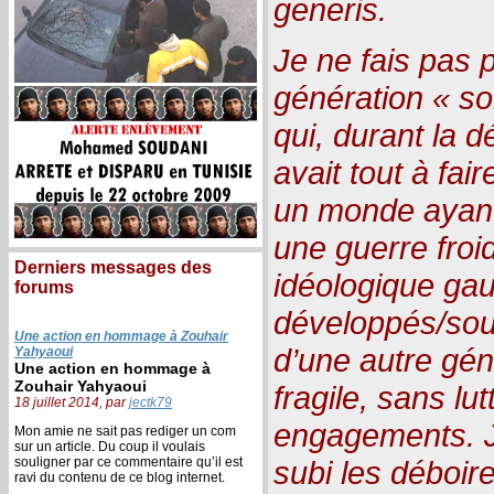
generis.
Je ne fais pas 
génération « so
qui, durant la d
avait tout à fai
un monde ayant
une guerre froi
Derniers messages des
idéologique gau
forums
développés/sou
Une action en hommage à Zouhair
d’une autre gén
Yahyaoui
Une action en hommage à
Zouhair Yahyaoui
fragile, sans lu
18 juillet 2014, par
jectk79
engagements. J
Mon amie ne sait pas rediger un com
sur un article. Du coup il voulais
souligner par ce commentaire qu’il est
subi les déboire
ravi du contenu de ce blog internet.