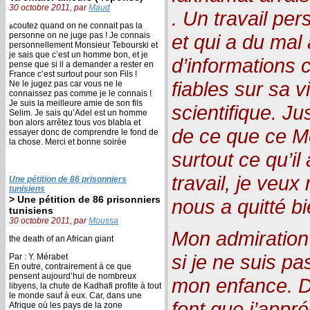
30 octobre 2011, par
Maud
. Un travail pe
ةcoutez quand on ne connait pas la
personne on ne juge pas ! Je connais
et qui a du mal
personnellement Monsieur Tebourski et
je sais que c’est un homme bon, et je
d’informations 
pense que si il a demander a rester en
France c’est surtout pour son Fils !
fiables sur sa v
Ne le jugez pas car vous ne le
connaissez pas comme je le connais !
Je suis la meilleure amie de son fils
scientifique. Ju
Selim. Je sais qu’Adel est un homme
bon alors arrêtez tous vos blabla et
de ce que ce Mon
essayer donc de comprendre le fond de
la chose. Merci et bonne soirée
surtout ce qu’il
travail, je veu
Une pétition de 86 prisonniers
tunisiens
> Une pétition de 86 prisonniers
nous a quitté b
tunisiens
30 octobre 2011, par
Moussa
Mon admiratio
the death of an African giant
si je ne suis pas
Par : Y. Mérabet
En outre, contrairement à ce que
pensent aujourd’hui de nombreux
mon enfance. De
libyens, la chute de Kadhafi profite à tout
le monde sauf à eux. Car, dans une
font que j’appr
Afrique où les pays de la zone