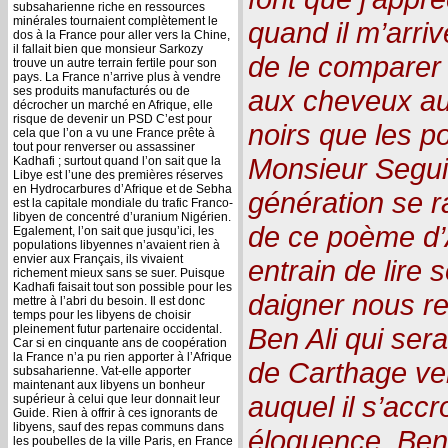
subsaharienne riche en ressources
minérales tournaient complètement le
quand il m’arriv
dos à la France pour aller vers la Chine,
il fallait bien que monsieur Sarkozy
de le comparer 
trouve un autre terrain fertile pour son
pays. La France n’arrive plus à vendre
ses produits manufacturés ou de
aux cheveux aus
décrocher un marché en Afrique, elle
risque de devenir un PSD C’est pour
noirs que les po
cela que l’on a vu une France prête à
tout pour renverser ou assassiner
Monsieur Segui
Kadhafi ; surtout quand l’on sait que la
Libye est l’une des premières réserves
en Hydrocarbures d’Afrique et de Sebha
génération se r
est la capitale mondiale du trafic Franco-
libyen de concentré d’uranium Nigérien.
de ce poème d’
Egalement, l’on sait que jusqu’ici, les
populations libyennes n’avaient rien à
envier aux Français, ils vivaient
entrain de lire
richement mieux sans se suer. Puisque
Kadhafi faisait tout son possible pour les
daigner nous re
mettre à l’abri du besoin. Il est donc
temps pour les libyens de choisir
pleinement futur partenaire occidental.
Ben Ali qui sera
Car si en cinquante ans de coopération
la France n’a pu rien apporter à l’Afrique
de Carthage ven
subsaharienne. Vat-elle apporter
maintenant aux libyens un bonheur
auquel il s’acc
supérieur à celui que leur donnait leur
Guide. Rien à offrir à ces ignorants de
libyens, sauf des repas communs dans
éloquence. Ben 
les poubelles de la ville Paris, en France