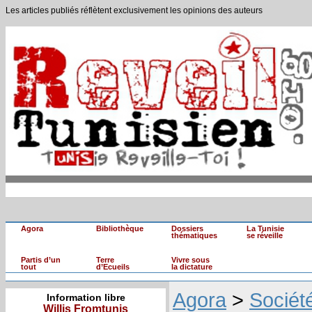
Les articles publiés réflètent exclusivement les opinions des auteurs
Agora
Bibliothèque
Dossiers
La Tunisie
thématiques
se réveille
Partis d’un
Terre
Vivre sous
tout
d’Ecueils
la dictature
Agora
>
Sociét
Information libre
Willis Fromtunis