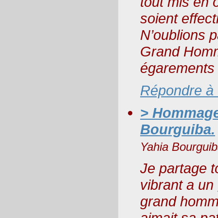
tout mis en
soient effecti
N’oublions p
Grand Homm
égarements d
Répondre à
> Hommage 
Bourguiba.
Yahia Bourgui
Je partage t
vibrant a un
grand homme 
aimait sa patr