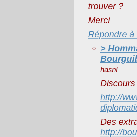
trouver ?
Merci
Répondre à
> Hommag
Bourgui
hasni
Discours
http://w
diplomatiq
Des extra
http://bo