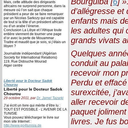
Bourguiba [
6
] 
Mais, cette attitude des dirigeants
africains ne surprend personne, dans la
d’allégresse et
mesure où l’on sait que chaque
président a peur de se faire remarquer
par un Nicolas Sarkozy qui est capable
enfants mais d
de tout si la tête d’un président africain
ou d’un arabe l’énerve.
les adultes qui
Conclusion La Libye et l’Afrique toute
entière viennent de tourner une page
grands vivats 
d’or avec la perte de Mouammar .
Traitre et maudit que je sois, si j’étais un
libyen ?
Quelques années
Journaliste indépendant (Algérian
Society for International Relations)
conduit au pala
119, Rue Didouche Mourad
Alger centre
recevoir mon pr
Perdu et effacé
Liberté pour le Docteur Sadok
Chourou
Liberté pour le Docteur Sadok
surexcitée, j’av
Chourou
29 octobre 2011, par
Dr. Jamel Tazarki
aller recevoir 
J’ai écrit un livre qui mérite d’être lu :
paquet joliment
TOUT EST POSSIBLE - L’AVENIR DE LA
TUNISIE
Vous pouvez télécharger le livre sur
livres. Je fus 
mon site Internet :
http://www.go4tunisia.de