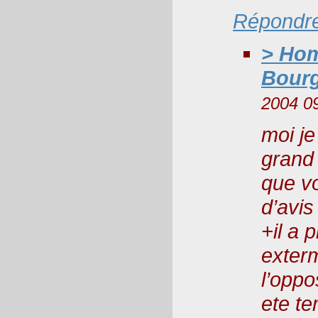
Répondr
> Hom
Bourg
2004 0
moi je
grand
que v
d’avis
+il a 
exterm
l’oppo
ete te