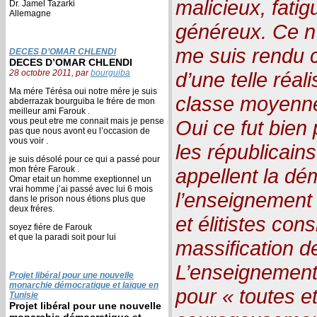
malicieux, fatig
Dr. Jamel Tazarki
Allemagne
généreux. Ce n’
me suis rendu 
DECES D’OMAR CHLENDI
DECES D’OMAR CHLENDI
28 octobre 2011, par
bourguiba
d’une telle réali
Ma mére Térésa oui notre mére je suis
classe moyenne
abderrazak bourguiba le frére de mon
meilleur ami Farouk .
vous peut etre me connait mais je pense
Oui ce fut bien
pas que nous avont eu l’occasion de
vous voir .
les républicain
je suis désolé pour ce qui a passé pour
mon frére Farouk .
appellent la dé
Omar etait un homme exeptionnel un
vrai homme j’ai passé avec lui 6 mois
l’enseignement 
dans le prison nous étions plus que
deux fréres.
et élitistes co
soyez fiére de Farouk
et que la paradi soit pour lui
massification d
L’enseignement 
Projet libéral pour une nouvelle
monarchie démocratique et laïque en
pour « toutes e
Tunisie
Projet libéral pour une nouvelle
monarchie démocratique et