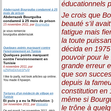
éducationnels p
Abderrazek Bourguiba condamné à 25
Je crois que Bou
mois de prison
Abderrazek Bourguiba
condamné à 25 mois de prison
beauté s’il avai
15 novembre 2011, par
Bourguiba
fatigue mais fie
je vous remercie
bourguiba abderrazak
la toute puissan
décida en 1975
Quelques points marquant contre
l’environnement en Tunisie
Quelques points marquant
pouvoir pour le
contre l’environnement en
Tunisie
grande erreur 
6 novembre 2011, par
xZNRpEkXvbSPvAf
que son succes
I like to party, not look articles up online.
You made it hpaepn.
depuis la fameu
constitution en 
Tortures d’un médecin de village en
Tunisie
même si Bourgu
Et puis y a eu la Révolution :)
1er novembre 2011, par
liliopatra
le trône à quel
On est mardi 1er novembre 2011, déjà