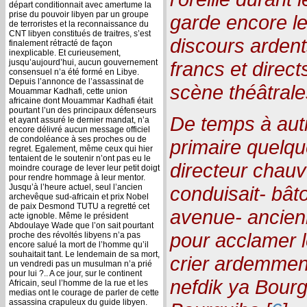
départ conditionnait avec amertume la
prise du pouvoir libyen par un groupe
garde encore l
de terroristes et la reconnaissance du
CNT libyen constitués de traitres, s’est
discours ardent
finalement rétracté de façon
inexplicable. Et curieusement,
jusqu’aujourd’hui, aucun gouvernement
francs et direc
consensuel n’a été formé en Libye.
Depuis l’annonce de l’assassinat de
scène théâtrale
Mouammar Kadhafi, cette union
africaine dont Mouammar Kadhafi était
pourtant l’un des principaux défenseurs
De temps à autr
et ayant assuré le dernier mandat, n’a
encore délivré aucun message officiel
de condoléance à ses proches ou de
primaire quelque
regret. Egalement, même ceux qui hier
tentaient de le soutenir n’ont pas eu le
directeur chauv
moindre courage de lever leur petit doigt
pour rendre hommage à leur mentor.
Jusqu’à l’heure actuel, seul l’ancien
conduisait- bât
archevêque sud-africain et prix Nobel
de paix Desmond TUTU a regretté cet
avenue- ancien
acte ignoble. Même le président
Abdoulaye Wade que l’on sait pourtant
pour acclamer 
proche des révoltés libyens n’a pas
encore salué la mort de l’homme qu’il
souhaitait tant. Le lendemain de sa mort,
crier ardemme
un vendredi pas un musulman n’a prié
pour lui ?.. A ce jour, sur le continent
nefdik ya Bourg
Africain, seul l’homme de la rue et les
medias ont le courage de parler de cette
assassina crapuleux du guide libyen.