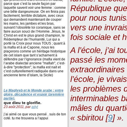
parce que c’est la seule façon par
République que
laquelle savent voir une femme : comme
une bête dangeureuse. On en finira pas
pour nous tunisi
facilement, terrible dictature, avec ceux
qui demandent maintenant de couper
les mains, les jambes et les bras,
vers une invrai
suivant l’obsolète loi coranique, sans se
faire aucun souci de l’Homme. Jésus, le
fois sociale et
Christ en est le plus grand champion, le
Rédempteur de l’humanité, Lui qui a
porté la Croix pour nous TOUS ; quant à
la mafia et à al-Capone, nous les
A l’école, j’ai to
plaçerons comme un héritage historique
de cet islam que tant s’acharnent à
passé les mome
défendre par l’ignorance (mafia vient de
l’arabe dialectal anciene "mafiah", c’est-
extraordinaires 
à-dire "protection", la mafia est nait et
c’est culturellement radiquée dans une
ancienne terre d’islam, la Sicile)
l’école, je vivai
les problèmes de
Le Maghreb et le Monde arabe : entre
gloire, décadence et espoir (première
interminables 
partie).
que dieu te glorifie.
mâles du quarti
23 août 2011, par
adyl
j’ai aimé ce que vous pensé . suis de ton
« sbiritou [
9
] ».
coté. tu me trouvera a l’appui