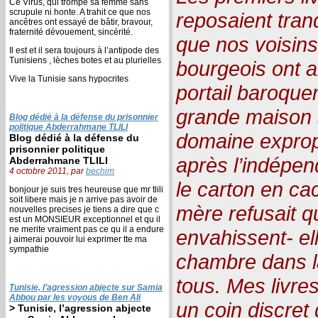
Ce Virus, qui trompe sa femme sans
scrupule ni honte. A trahit ce que nos
reposaient tran
ancêtres ont essayé de bâtir, bravour,
fraternité dévouement, sincérité.
que nos voisins 
Il est et il sera toujours à l’antipode des
Tunisiens , lèches botes et au plurielles
bourgeois ont 
Vive la Tunisie sans hypocrites
portail baroque
grande maison 
Blog dédié à la défense du prisonnier
politique Abderrahmane TLILI
domaine exprop
Blog dédié à la défense du
prisonnier politique
après l’indépen
Abderrahmane TLILI
4 octobre 2011, par
bechim
le carton en c
bonjour je suis tres heureuse que mr tlili
soit libere mais je n arrive pas avoir de
mère refusait q
nouvelles precises je tiens a dire que c
est un MONSIEUR exceptionnel et qu il
ne merite vraiment pas ce qu il a endure
envahissent- ell
j aimerai pouvoir lui exprimer tte ma
sympathie
chambre dans l
tous. Mes livres
Tunisie, l’agression abjecte sur Samia
Abbou par les voyous de Ben Ali
un coin discret 
> Tunisie, l’agression abjecte