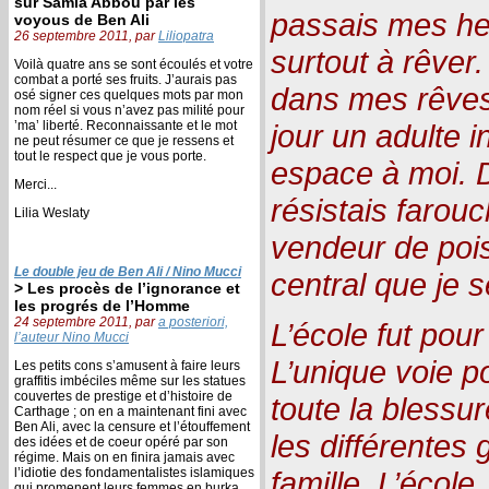
sur Samia Abbou par les
passais mes heu
voyous de Ben Ali
26 septembre 2011, par
Liliopatra
surtout à rêver.
Voilà quatre ans se sont écoulés et votre
combat a porté ses fruits. J’aurais pas
dans mes rêves 
osé signer ces quelques mots par mon
nom réel si vous n’avez pas milité pour
’ma’ liberté. Reconnaissante et le mot
jour un adulte 
ne peut résumer ce que je ressens et
tout le respect que je vous porte.
espace à moi. 
Merci...
résistais farou
Lilia Weslaty
vendeur de poi
Le double jeu de Ben Ali / Nino Mucci
central que je 
> Les procès de l’ignorance et
les progrés de l’Homme
24 septembre 2011, par
a posteriori,
L’école fut pour
l’auteur Nino Mucci
L’unique voie p
Les petits cons s’amusent à faire leurs
graffitis imbéciles même sur les statues
couvertes de prestige et d’histoire de
toute la blessur
Carthage ; on en a maintenant fini avec
Ben Ali, avec la censure et l’étouffement
les différentes
des idées et de coeur opéré par son
régime. Mais on en finira jamais avec
l’idiotie des fondamentalistes islamiques
famille. L’école,
qui promenent leurs femmes en burka,