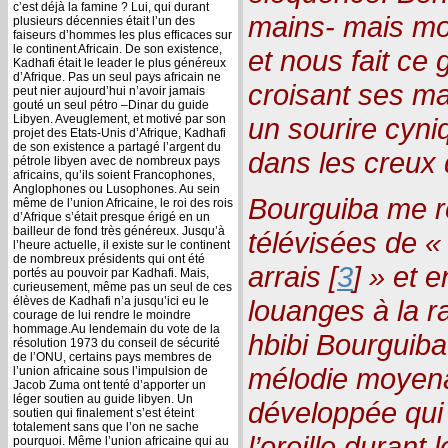
c’est déjà la famine ? Lui, qui durant
mains- mais moi
plusieurs décennies était l’un des
faiseurs d’hommes les plus efficaces sur
le continent Africain. De son existence,
et nous fait ce 
Kadhafi était le leader le plus généreux
d’Afrique. Pas un seul pays africain ne
croisant ses ma
peut nier aujourd’hui n’avoir jamais
gouté un seul pétro –Dinar du guide
Libyen. Aveuglement, et motivé par son
un sourire cyniq
projet des Etats-Unis d’Afrique, Kadhafi
de son existence a partagé l’argent du
dans les creux
pétrole libyen avec de nombreux pays
africains, qu’ils soient Francophones,
Anglophones ou Lusophones. Au sein
Bourguiba me r
même de l’union Africaine, le roi des rois
d’Afrique s’était presque érigé en un
bailleur de fond très généreux. Jusqu’à
télévisées de «
l’heure actuelle, il existe sur le continent
de nombreux présidents qui ont été
arrais [
3
] » et 
portés au pouvoir par Kadhafi. Mais,
curieusement, même pas un seul de ces
élèves de Kadhafi n’a jusqu’ici eu le
louanges à la ra
courage de lui rendre le moindre
hommage.Au lendemain du vote de la
hbibi Bourguiba 
résolution 1973 du conseil de sécurité
de l’ONU, certains pays membres de
mélodie moyen
l’union africaine sous l’impulsion de
Jacob Zuma ont tenté d’apporter un
léger soutien au guide libyen. Un
développée qui
soutien qui finalement s’est éteint
totalement sans que l’on ne sache
l’oreille durant
pourquoi. Même l’union africaine qui au