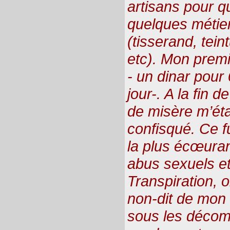
artisans pour q
quelques métier
(tisserand, tein
etc). Mon prem
- un dinar pour 
jour-. A la fin
de misère m’ét
confisqué. Ce fu
la plus écœura
abus sexuels e
Transpiration, 
non-dit de mon 
sous les décomb