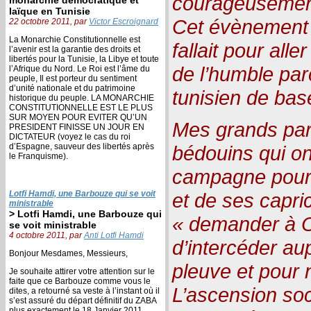
courageusemen
laïque en Tunisie
Cet évènement m
22 octobre 2011, par
Victor Escroignard
La Monarchie Constitutionnelle est
fallait pour alle
l’avenir est la garantie des droits et
libertés pour la Tunisie, la Libye et toute
de l’humble par
l’Afrique du Nord. Le Roi est l’âme du
peuple, Il est porteur du sentiment
d’unité nationale et du patrimoine
tunisien de bas
historique du peuple. LA MONARCHIE
CONSTITUTIONNELLE EST LE PLUS
SUR MOYEN POUR EVITER QU’UN
Mes grands par
PRESIDENT FINISSE UN JOUR EN
DICTATEUR (voyez le cas du roi
d’Espagne, sauveur des libertés après
bédouins qui ont
le Franquisme).
campagne pour 
Lotfi Hamdi, une Barbouze qui se voit
et de ses capri
ministrable
> Lotfi Hamdi, une Barbouze qui
« demander à 
se voit ministrable
4 octobre 2011, par
Anti Lotfi Hamdi
d’intercéder au
Bonjour Mesdames, Messieurs,
pleuve et pour n
Je souhaite attirer votre attention sur le
faite que ce Barbouze comme vous le
L’ascension soc
dites, a retourné sa veste à l’instant où il
s’est assuré du départ définitif du ZABA
plus exactement le 18 Janvier 2011.