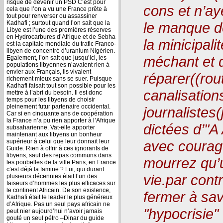
risque de devenir un PSD C’est pour
cons et n’ay
cela que l’on a vu une France prête à
tout pour renverser ou assassiner
Kadhafi ; surtout quand l’on sait que la
le manque de
Libye est l’une des premières réserves
en Hydrocarbures d’Afrique et de Sebha
la minicipali
est la capitale mondiale du trafic Franco-
libyen de concentré d’uranium Nigérien.
méchant et q
Egalement, l’on sait que jusqu’ici, les
populations libyennes n’avaient rien à
envier aux Français, ils vivaient
réparer((rou
richement mieux sans se suer. Puisque
Kadhafi faisait tout son possible pour les
canalisation
mettre à l’abri du besoin. Il est donc
temps pour les libyens de choisir
pleinement futur partenaire occidental.
journalistes
Car si en cinquante ans de coopération
la France n’a pu rien apporter à l’Afrique
dictées d’"A
subsaharienne. Vat-elle apporter
maintenant aux libyens un bonheur
supérieur à celui que leur donnait leur
avec courag
Guide. Rien à offrir à ces ignorants de
libyens, sauf des repas communs dans
mourrez qu’u
les poubelles de la ville Paris, en France
c’est déjà la famine ? Lui, qui durant
vie.par cont
plusieurs décennies était l’un des
faiseurs d’hommes les plus efficaces sur
le continent Africain. De son existence,
fermer à sav
Kadhafi était le leader le plus généreux
d’Afrique. Pas un seul pays africain ne
"hypocrisie"
peut nier aujourd’hui n’avoir jamais
gouté un seul pétro –Dinar du guide