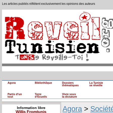
Les articles publiés réflètent exclusivement les opinions des auteurs
Agora
Bibliothèque
Dossiers
La Tunisie
thématiques
se réveille
Partis d’un
Terre
Vivre sous
tout
d’Ecueils
la dictature
Agora
>
Sociét
Information libre
Willis Fromtunis