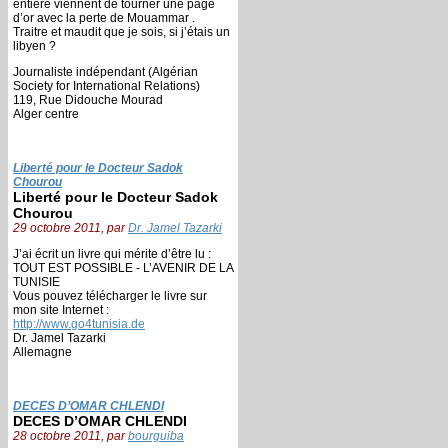
entière viennent de tourner une page
d’or avec la perte de Mouammar .
Traitre et maudit que je sois, si j’étais un
libyen ?
Journaliste indépendant (Algérian
Society for International Relations)
119, Rue Didouche Mourad
Alger centre
Liberté pour le Docteur Sadok
Chourou
Liberté pour le Docteur Sadok
Chourou
29 octobre 2011, par
Dr. Jamel Tazarki
J’ai écrit un livre qui mérite d’être lu :
TOUT EST POSSIBLE - L’AVENIR DE LA
TUNISIE
Vous pouvez télécharger le livre sur
mon site Internet :
http://www.go4tunisia.de
Dr. Jamel Tazarki
Allemagne
DECES D’OMAR CHLENDI
DECES D’OMAR CHLENDI
28 octobre 2011, par
bourguiba