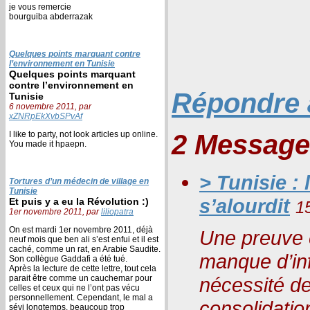
je vous remercie
bourguiba abderrazak
Quelques points marquant contre
l’environnement en Tunisie
Quelques points marquant
contre l’environnement en
Répondre à
Tunisie
6 novembre 2011, par
xZNRpEkXvbSPvAf
I like to party, not look articles up online.
2 Message
You made it hpaepn.
> Tunisie :
Tortures d’un médecin de village en
Tunisie
s’alourdit
Et puis y a eu la Révolution :)
1
1er novembre 2011, par
liliopatra
On est mardi 1er novembre 2011, déjà
Une preuve 
neuf mois que ben ali s’est enfui et il est
caché, comme un rat, en Arabie Saudite.
manque d’inf
Son collègue Gaddafi a été tué.
Après la lecture de cette lettre, tout cela
parait être comme un cauchemar pour
nécessité de
celles et ceux qui ne l’ont pas vécu
personnellement. Cependant, le mal a
consolidation
sévi longtemps, beaucoup trop