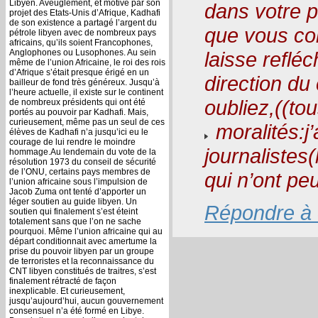
Libyen. Aveuglement, et motivé par son
dans votre p
projet des Etats-Unis d’Afrique, Kadhafi
de son existence a partagé l’argent du
que vous con
pétrole libyen avec de nombreux pays
africains, qu’ils soient Francophones,
Anglophones ou Lusophones. Au sein
laisse refléc
même de l’union Africaine, le roi des rois
d’Afrique s’était presque érigé en un
direction du 
bailleur de fond très généreux. Jusqu’à
l’heure actuelle, il existe sur le continent
oubliez,((to
de nombreux présidents qui ont été
portés au pouvoir par Kadhafi. Mais,
curieusement, même pas un seul de ces
moralités:j
élèves de Kadhafi n’a jusqu’ici eu le
courage de lui rendre le moindre
journalistes
hommage.Au lendemain du vote de la
résolution 1973 du conseil de sécurité
de l’ONU, certains pays membres de
qui n’ont peu
l’union africaine sous l’impulsion de
Jacob Zuma ont tenté d’apporter un
léger soutien au guide libyen. Un
Répondre à
soutien qui finalement s’est éteint
totalement sans que l’on ne sache
pourquoi. Même l’union africaine qui au
départ conditionnait avec amertume la
prise du pouvoir libyen par un groupe
de terroristes et la reconnaissance du
CNT libyen constitués de traitres, s’est
finalement rétracté de façon
inexplicable. Et curieusement,
jusqu’aujourd’hui, aucun gouvernement
consensuel n’a été formé en Libye.