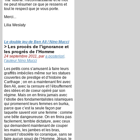
ne peut résumer ce que je ressens et
tout le respect que je vous porte.
Merci...
Lilia Weslaty
Le double jeu de Ben Ali / Nino Mucci
> Les procès de l’ignorance et
les progrés de l’Homme
24 septembre 2011, par
a posteriori,
l’auteur Nino Mucci
Les petits cons s’amusent à faire leurs
graffitis imbéciles même sur les statues
couvertes de prestige et d’histoire de
Carthage ; on en a maintenant fini avec
Ben Ali, avec la censure et l’étouffement
des idées et de coeur opéré par son
régime. Mais on en finira jamais avec
l’idiotie des fondamentalistes islamiques
qui promenent leurs femmes en burka,
parce que c’est la seule façon par
laquelle savent voir une femme : comme
une bête dangeureuse. On en finira pas
facilement, terrible dictature, avec ceux
qui demandent maintenant de couper
les mains, les jambes et les bras,
suivant l’obsolète loi coranique, sans se
faire aucun souci de l’Homme. Jésus, le