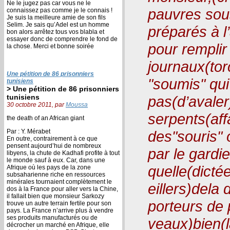
Ne le jugez pas car vous ne le
pauvres sou
connaissez pas comme je le connais !
Je suis la meilleure amie de son fils
Selim. Je sais qu’Adel est un homme
préparés à l
bon alors arrêtez tous vos blabla et
essayer donc de comprendre le fond de
pour remplir
la chose. Merci et bonne soirée
journaux(tor
Une pétition de 86 prisonniers
"soumis" qu
tunisiens
> Une pétition de 86 prisonniers
tunisiens
pas(d’avaler)
30 octobre 2011, par
Moussa
serpents(aff
the death of an African giant
Par : Y. Mérabet
des"souris" 
En outre, contrairement à ce que
pensent aujourd’hui de nombreux
par le gardi
libyens, la chute de Kadhafi profite à tout
le monde sauf à eux. Car, dans une
quelle(dicté
Afrique où les pays de la zone
subsaharienne riche en ressources
minérales tournaient complètement le
eillers)dela 
dos à la France pour aller vers la Chine,
il fallait bien que monsieur Sarkozy
porteurs de p
trouve un autre terrain fertile pour son
pays. La France n’arrive plus à vendre
ses produits manufacturés ou de
veaux)bien(
décrocher un marché en Afrique, elle