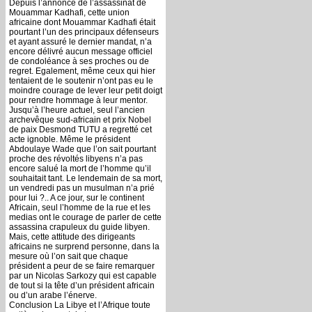
Depuis l’annonce de l’assassinat de
Mouammar Kadhafi, cette union
africaine dont Mouammar Kadhafi était
pourtant l’un des principaux défenseurs
et ayant assuré le dernier mandat, n’a
encore délivré aucun message officiel
de condoléance à ses proches ou de
regret. Egalement, même ceux qui hier
tentaient de le soutenir n’ont pas eu le
moindre courage de lever leur petit doigt
pour rendre hommage à leur mentor.
Jusqu’à l’heure actuel, seul l’ancien
archevêque sud-africain et prix Nobel
de paix Desmond TUTU a regretté cet
acte ignoble. Même le président
Abdoulaye Wade que l’on sait pourtant
proche des révoltés libyens n’a pas
encore salué la mort de l’homme qu’il
souhaitait tant. Le lendemain de sa mort,
un vendredi pas un musulman n’a prié
pour lui ?.. A ce jour, sur le continent
Africain, seul l’homme de la rue et les
medias ont le courage de parler de cette
assassina crapuleux du guide libyen.
Mais, cette attitude des dirigeants
africains ne surprend personne, dans la
mesure où l’on sait que chaque
président a peur de se faire remarquer
par un Nicolas Sarkozy qui est capable
de tout si la tête d’un président africain
ou d’un arabe l’énerve.
Conclusion La Libye et l’Afrique toute