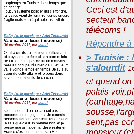
longtemps en Tunisie. Il est temps que
Ceci est d’a
ça change.
Tout un système policier qui s’effondre,
la justice vient de renaître, certes encore
secteur banc
fragile mais sera équitable insh’Allah.
télécoms !
Enfin, j’ai la parole par Adel Tebourski
Va chialer ailleurs ( reponse)
Répondre à
30 octobre 2011, par
Maud
Oui il a un fils qui est mon meilleur ami
> Tunisie :
et croyez moi, même si son père et loin
de lui sa ne fait pas de lui un mauvais
s’alourdit
père il s’occupe très bien de lui et Selim
1
va le voir de temps en temps. Je suis au
cœur de cette affaire et je peux donc
savoir les ressentis de chacun...
et quand on 
palais voir,pl
Enfin, j’ai la parole par Adel Tebourski
Va chialer ailleurs ( reponse)
(carthage
30 octobre 2011, par
Maud
sousse,l’arg
ةcoutez quand on ne connait pas la
personne on ne juge pas ! Je connais
personnellement Monsieur Tebourski et
sent,pas co
je sais que c’est un homme bon, et je
pense que si il a demander a rester en
monsieur,(c
France c’est surtout pour son Fils !