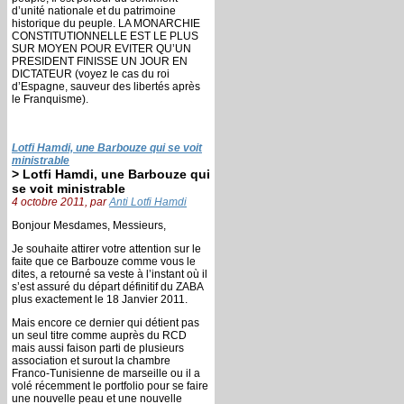
d’unité nationale et du patrimoine
historique du peuple. LA MONARCHIE
CONSTITUTIONNELLE EST LE PLUS
SUR MOYEN POUR EVITER QU’UN
PRESIDENT FINISSE UN JOUR EN
DICTATEUR (voyez le cas du roi
d’Espagne, sauveur des libertés après
le Franquisme).
Lotfi Hamdi, une Barbouze qui se voit
ministrable
> Lotfi Hamdi, une Barbouze qui
se voit ministrable
4 octobre 2011, par
Anti Lotfi Hamdi
Bonjour Mesdames, Messieurs,
Je souhaite attirer votre attention sur le
faite que ce Barbouze comme vous le
dites, a retourné sa veste à l’instant où il
s’est assuré du départ définitif du ZABA
plus exactement le 18 Janvier 2011.
Mais encore ce dernier qui détient pas
un seul titre comme auprès du RCD
mais aussi faison parti de plusieurs
association et surout la chambre
Franco-Tunisienne de marseille ou il a
volé récemment le portfolio pour se faire
une nouvelle peau et une nouvelle