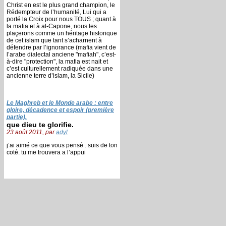
Christ en est le plus grand champion, le
Rédempteur de l’humanité, Lui qui a
porté la Croix pour nous TOUS ; quant à
la mafia et à al-Capone, nous les
plaçerons comme un héritage historique
de cet islam que tant s’acharnent à
défendre par l’ignorance (mafia vient de
l’arabe dialectal anciene "mafiah", c’est-
à-dire "protection", la mafia est nait et
c’est culturellement radiquée dans une
ancienne terre d’islam, la Sicile)
Le Maghreb et le Monde arabe : entre
gloire, décadence et espoir (première
partie).
que dieu te glorifie.
23 août 2011, par
adyl
j’ai aimé ce que vous pensé . suis de ton
coté. tu me trouvera a l’appui