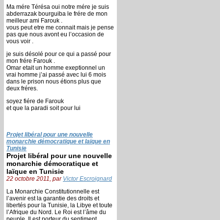
Ma mére Térésa oui notre mére je suis
abderrazak bourguiba le frére de mon
meilleur ami Farouk .
vous peut etre me connait mais je pense
pas que nous avont eu l’occasion de
vous voir .
je suis désolé pour ce qui a passé pour
mon frére Farouk .
Omar etait un homme exeptionnel un
vrai homme j’ai passé avec lui 6 mois
dans le prison nous étions plus que
deux fréres.
soyez fiére de Farouk
et que la paradi soit pour lui
Projet libéral pour une nouvelle
monarchie démocratique et laïque en
Tunisie
Projet libéral pour une nouvelle
monarchie démocratique et
laïque en Tunisie
22 octobre 2011, par
Victor Escroignard
La Monarchie Constitutionnelle est
l’avenir est la garantie des droits et
libertés pour la Tunisie, la Libye et toute
l’Afrique du Nord. Le Roi est l’âme du
peuple, Il est porteur du sentiment