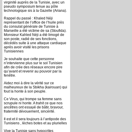
virginité auprès de la Tunisie, avec un
pseudo symposium tenue au pôle
technologique sis à la Gazelle (Ariana).
Rappel du passé : Khaled Néji
représentant de l’office de l’huile près
du consulat générale de Tunisie à
Marseille a été victime de sa (Stoufida).
Monsieur Kahled Néji a été limogé de
son poste, radié de ses fonctions,
décédés suite à une attaque cardiaque
après avoir visité les prisons
Tunisiennes
Je souhaite que cette personne
n’intervienne plus sur le sol Tunisien
afin de crée des réseaux encore pire
qu’avant et revenir au pouvoir par la
fenêtre.
Aidez moi à dire la vérité sur ce
malheureux de la Sbikha (kairouan) qui
fout la honte à son peuple.
Ce Virus, qui trompe sa femme sans
scrupule ni honte. A trahit ce que nos
ancêtres ont essayé de bâtir, bravour,
fraternité dévouement, sincérité.
Il est et il sera toujours à l’antipode des
Tunisiens , lèches botes et au plurielles
Vive la Tunisie sans hypocrites