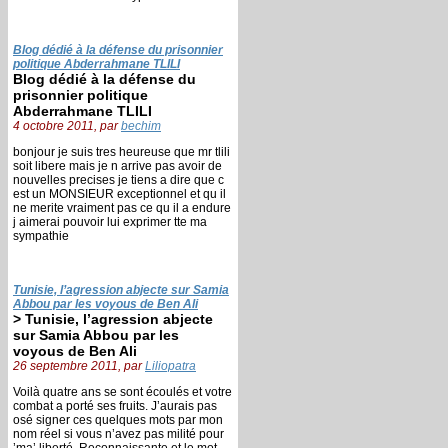
Blog dédié à la défense du prisonnier
politique Abderrahmane TLILI
Blog dédié à la défense du
prisonnier politique
Abderrahmane TLILI
4 octobre 2011, par
bechim
bonjour je suis tres heureuse que mr tlili
soit libere mais je n arrive pas avoir de
nouvelles precises je tiens a dire que c
est un MONSIEUR exceptionnel et qu il
ne merite vraiment pas ce qu il a endure
j aimerai pouvoir lui exprimer tte ma
sympathie
Tunisie, l’agression abjecte sur Samia
Abbou par les voyous de Ben Ali
> Tunisie, l’agression abjecte
sur Samia Abbou par les
voyous de Ben Ali
26 septembre 2011, par
Liliopatra
Voilà quatre ans se sont écoulés et votre
combat a porté ses fruits. J’aurais pas
osé signer ces quelques mots par mon
nom réel si vous n’avez pas milité pour
’ma’ liberté. Reconnaissante et le mot