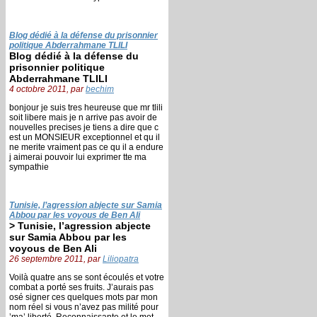
Blog dédié à la défense du prisonnier
politique Abderrahmane TLILI
Blog dédié à la défense du
prisonnier politique
Abderrahmane TLILI
4 octobre 2011, par
bechim
bonjour je suis tres heureuse que mr tlili
soit libere mais je n arrive pas avoir de
nouvelles precises je tiens a dire que c
est un MONSIEUR exceptionnel et qu il
ne merite vraiment pas ce qu il a endure
j aimerai pouvoir lui exprimer tte ma
sympathie
Tunisie, l’agression abjecte sur Samia
Abbou par les voyous de Ben Ali
> Tunisie, l’agression abjecte
sur Samia Abbou par les
voyous de Ben Ali
26 septembre 2011, par
Liliopatra
Voilà quatre ans se sont écoulés et votre
combat a porté ses fruits. J’aurais pas
osé signer ces quelques mots par mon
nom réel si vous n’avez pas milité pour
’ma’ liberté. Reconnaissante et le mot