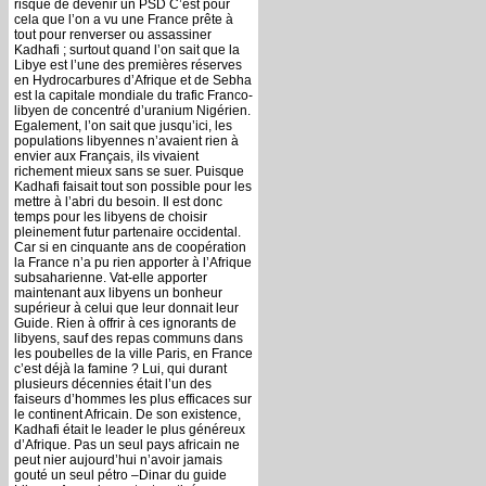
risque de devenir un PSD C’est pour
cela que l’on a vu une France prête à
tout pour renverser ou assassiner
Kadhafi ; surtout quand l’on sait que la
Libye est l’une des premières réserves
en Hydrocarbures d’Afrique et de Sebha
est la capitale mondiale du trafic Franco-
libyen de concentré d’uranium Nigérien.
Egalement, l’on sait que jusqu’ici, les
populations libyennes n’avaient rien à
envier aux Français, ils vivaient
richement mieux sans se suer. Puisque
Kadhafi faisait tout son possible pour les
mettre à l’abri du besoin. Il est donc
temps pour les libyens de choisir
pleinement futur partenaire occidental.
Car si en cinquante ans de coopération
la France n’a pu rien apporter à l’Afrique
subsaharienne. Vat-elle apporter
maintenant aux libyens un bonheur
supérieur à celui que leur donnait leur
Guide. Rien à offrir à ces ignorants de
libyens, sauf des repas communs dans
les poubelles de la ville Paris, en France
c’est déjà la famine ? Lui, qui durant
plusieurs décennies était l’un des
faiseurs d’hommes les plus efficaces sur
le continent Africain. De son existence,
Kadhafi était le leader le plus généreux
d’Afrique. Pas un seul pays africain ne
peut nier aujourd’hui n’avoir jamais
gouté un seul pétro –Dinar du guide