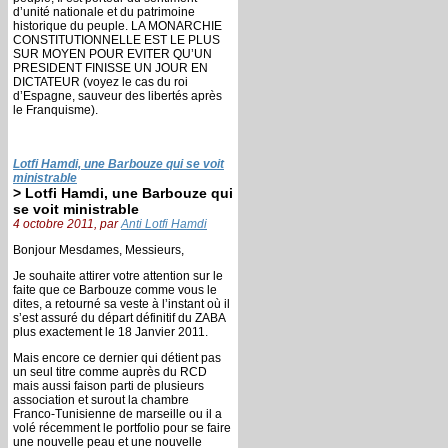
d’unité nationale et du patrimoine
historique du peuple. LA MONARCHIE
CONSTITUTIONNELLE EST LE PLUS
SUR MOYEN POUR EVITER QU’UN
PRESIDENT FINISSE UN JOUR EN
DICTATEUR (voyez le cas du roi
d’Espagne, sauveur des libertés après
le Franquisme).
Lotfi Hamdi, une Barbouze qui se voit
ministrable
> Lotfi Hamdi, une Barbouze qui
se voit ministrable
4 octobre 2011, par
Anti Lotfi Hamdi
Bonjour Mesdames, Messieurs,
Je souhaite attirer votre attention sur le
faite que ce Barbouze comme vous le
dites, a retourné sa veste à l’instant où il
s’est assuré du départ définitif du ZABA
plus exactement le 18 Janvier 2011.
Mais encore ce dernier qui détient pas
un seul titre comme auprès du RCD
mais aussi faison parti de plusieurs
association et surout la chambre
Franco-Tunisienne de marseille ou il a
volé récemment le portfolio pour se faire
une nouvelle peau et une nouvelle