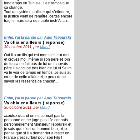
longtemps en Tunisie. Il est temps que
ça change.
Tout un système policier qui s’effondre,
la justice vient de renaître, certes encore
fragile mais sera équitable insh’Allah.
Enfin, j’ai la parole par Adel Tebourski
Va chialer ailleurs ( reponse)
30 octobre 2011, par
Maud
Oui il a un fils qui est mon meilleur ami
et croyez moi, même si son père et loin
de lui sa ne fait pas de lui un mauvais
père il s’occupe très bien de lui et Selim
va le voir de temps en temps. Je suis au
cœur de cette affaire et je peux donc
savoir les ressentis de chacun...
Enfin, j’ai la parole par Adel Tebourski
Va chialer ailleurs ( reponse)
30 octobre 2011, par
Maud
ةcoutez quand on ne connait pas la
personne on ne juge pas ! Je connais
personnellement Monsieur Tebourski et
je sais que c’est un homme bon, et je
pense que si il a demander a rester en
France c’est surtout pour son Fils !