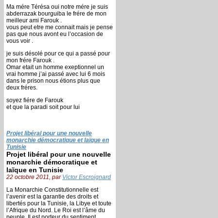
Ma mére Térésa oui notre mére je suis
abderrazak bourguiba le frére de mon
meilleur ami Farouk .
vous peut etre me connait mais je pense
pas que nous avont eu l’occasion de
vous voir .
je suis désolé pour ce qui a passé pour
mon frére Farouk .
Omar etait un homme exeptionnel un
vrai homme j’ai passé avec lui 6 mois
dans le prison nous étions plus que
deux fréres.
soyez fiére de Farouk
et que la paradi soit pour lui
Projet libéral pour une nouvelle
monarchie démocratique et laïque en
Tunisie
Projet libéral pour une nouvelle
monarchie démocratique et
laïque en Tunisie
22 octobre 2011, par
Victor Escroignard
La Monarchie Constitutionnelle est
l’avenir est la garantie des droits et
libertés pour la Tunisie, la Libye et toute
l’Afrique du Nord. Le Roi est l’âme du
peuple, Il est porteur du sentiment