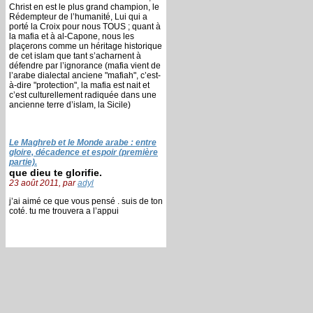
Christ en est le plus grand champion, le
Rédempteur de l’humanité, Lui qui a
porté la Croix pour nous TOUS ; quant à
la mafia et à al-Capone, nous les
plaçerons comme un héritage historique
de cet islam que tant s’acharnent à
défendre par l’ignorance (mafia vient de
l’arabe dialectal anciene "mafiah", c’est-
à-dire "protection", la mafia est nait et
c’est culturellement radiquée dans une
ancienne terre d’islam, la Sicile)
Le Maghreb et le Monde arabe : entre
gloire, décadence et espoir (première
partie).
que dieu te glorifie.
23 août 2011, par
adyl
j’ai aimé ce que vous pensé . suis de ton
coté. tu me trouvera a l’appui