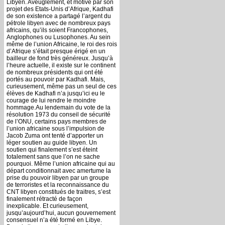
Libyen. Aveuglement, et motivé par son
projet des Etats-Unis d’Afrique, Kadhafi
de son existence a partagé l’argent du
pétrole libyen avec de nombreux pays
africains, qu’ils soient Francophones,
Anglophones ou Lusophones. Au sein
même de l’union Africaine, le roi des rois
d’Afrique s’était presque érigé en un
bailleur de fond très généreux. Jusqu’à
l’heure actuelle, il existe sur le continent
de nombreux présidents qui ont été
portés au pouvoir par Kadhafi. Mais,
curieusement, même pas un seul de ces
élèves de Kadhafi n’a jusqu’ici eu le
courage de lui rendre le moindre
hommage.Au lendemain du vote de la
résolution 1973 du conseil de sécurité
de l’ONU, certains pays membres de
l’union africaine sous l’impulsion de
Jacob Zuma ont tenté d’apporter un
léger soutien au guide libyen. Un
soutien qui finalement s’est éteint
totalement sans que l’on ne sache
pourquoi. Même l’union africaine qui au
départ conditionnait avec amertume la
prise du pouvoir libyen par un groupe
de terroristes et la reconnaissance du
CNT libyen constitués de traitres, s’est
finalement rétracté de façon
inexplicable. Et curieusement,
jusqu’aujourd’hui, aucun gouvernement
consensuel n’a été formé en Libye.