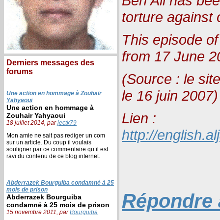
Ben Ali has be
torture against 
This episode of
from 17 June 2
Derniers messages des
forums
(Source : le sit
le 16 juin 2007)
Une action en hommage à Zouhair
Yahyaoui
Une action en hommage à
Lien :
Zouhair Yahyaoui
18 juillet 2014, par
jectk79
http://english.a
Mon amie ne sait pas rediger un com
sur un article. Du coup il voulais
souligner par ce commentaire qu’il est
ravi du contenu de ce blog internet.
Abderrazek Bourguiba condamné à 25
mois de prison
Répondre à
Abderrazek Bourguiba
condamné à 25 mois de prison
15 novembre 2011, par
Bourguiba