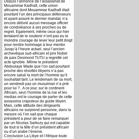
Depuis l’annonce de l’assassinat de
Mouammar Kadhafi, cette union
africaine dont Mouammar Kadhafi était
pourtant l’un des principaux défenseurs
et ayant assuré le dernier mandat, n’a
encore délivré aucun message officiel
de condoléance à ses proches ou de
regret. Egalement, même ceux qui hier
tentaient de le soutenir n’ont pas eu le
moindre courage de lever leur petit doigt
pour rendre hommage à leur mentor.
Jusqu’à l’heure actuel, seul l’ancien
archevêque sud-africain et prix Nobel
de paix Desmond TUTU a regretté cet
acte ignoble. Même le président
Abdoulaye Wade que l’on sait pourtant
proche des révoltés libyens n’a pas
encore salué la mort de l’homme qu’il
souhaitait tant. Le lendemain de sa mort,
un vendredi pas un musulman n’a prié
pour lui ?.. A ce jour, sur le continent
Africain, seul l’homme de la rue et les
medias ont le courage de parler de cette
assassina crapuleux du guide libyen.
Mais, cette attitude des dirigeants
africains ne surprend personne, dans la
mesure où l’on sait que chaque
président a peur de se faire remarquer
par un Nicolas Sarkozy qui est capable
de tout si la tête d’un président africain
ou d’un arabe l’énerve.
Conclusion La Libye et l’Afrique toute