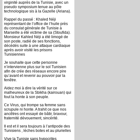
virginité auprès de la Tunisie, avec un
pseudo symposium tenue au pôle
technologique sis à la Gazelle (Ariana).
Rappel du passé : Khaled Néji
représentant de l’office de l’huile près
du consulat générale de Tunisie à
Marseille a été victime de sa (Stoufida).
Monsieur Kahled Néji a été limogé de
son poste, radié de ses fonctions,
décédés suite à une attaque cardiaque
après avoir visité les prisons
Tunisiennes
Je souhaite que cette personne
n’intervienne plus sur le sol Tunisien
afin de crée des réseaux encore pire
qu’avant et revenir au pouvoir par la
fenêtre.
Aidez moi à dire la vérité sur ce
malheureux de la Sbikha (kairouan) qui
fout la honte à son peuple.
Ce Virus, qui trompe sa femme sans
scrupule ni honte. A trahit ce que nos
ancêtres ont essayé de bâtir, bravour,
fraternité dévouement, sincérité.
Il est et il sera toujours à l’antipode des
Tunisiens , lèches botes et au plurielles
Vive la Tunisie sans hypocrites