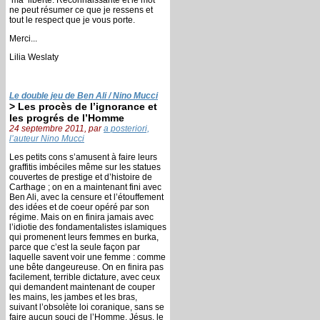
ne peut résumer ce que je ressens et
tout le respect que je vous porte.
Merci...
Lilia Weslaty
Le double jeu de Ben Ali / Nino Mucci
> Les procès de l’ignorance et
les progrés de l’Homme
24 septembre 2011, par
a posteriori,
l’auteur Nino Mucci
Les petits cons s’amusent à faire leurs
graffitis imbéciles même sur les statues
couvertes de prestige et d’histoire de
Carthage ; on en a maintenant fini avec
Ben Ali, avec la censure et l’étouffement
des idées et de coeur opéré par son
régime. Mais on en finira jamais avec
l’idiotie des fondamentalistes islamiques
qui promenent leurs femmes en burka,
parce que c’est la seule façon par
laquelle savent voir une femme : comme
une bête dangeureuse. On en finira pas
facilement, terrible dictature, avec ceux
qui demandent maintenant de couper
les mains, les jambes et les bras,
suivant l’obsolète loi coranique, sans se
faire aucun souci de l’Homme. Jésus, le