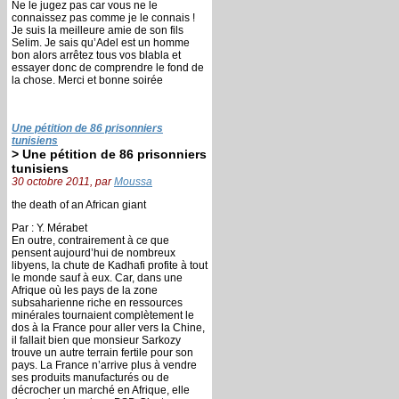
Ne le jugez pas car vous ne le
connaissez pas comme je le connais !
Je suis la meilleure amie de son fils
Selim. Je sais qu’Adel est un homme
bon alors arrêtez tous vos blabla et
essayer donc de comprendre le fond de
la chose. Merci et bonne soirée
Une pétition de 86 prisonniers
tunisiens
> Une pétition de 86 prisonniers
tunisiens
30 octobre 2011, par
Moussa
the death of an African giant
Par : Y. Mérabet
En outre, contrairement à ce que
pensent aujourd’hui de nombreux
libyens, la chute de Kadhafi profite à tout
le monde sauf à eux. Car, dans une
Afrique où les pays de la zone
subsaharienne riche en ressources
minérales tournaient complètement le
dos à la France pour aller vers la Chine,
il fallait bien que monsieur Sarkozy
trouve un autre terrain fertile pour son
pays. La France n’arrive plus à vendre
ses produits manufacturés ou de
décrocher un marché en Afrique, elle