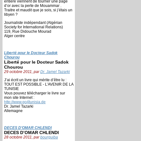
entière viennent de tourner une page
d’or avec la perte de Mouammar .
Traitre et maudit que je sois, si j’étais un
libyen ?
Journaliste indépendant (Algérian
Society for International Relations)
119, Rue Didouche Mourad
Alger centre
Liberté pour le Docteur Sadok
Chourou
Liberté pour le Docteur Sadok
Chourou
29 octobre 2011, par
Dr. Jamel Tazarki
J’ai écrit un livre qui mérite d’être lu :
TOUT EST POSSIBLE - L’AVENIR DE LA
TUNISIE
Vous pouvez télécharger le livre sur
mon site Internet :
http://www.go4tunisia.de
Dr. Jamel Tazarki
Allemagne
DECES D’OMAR CHLENDI
DECES D’OMAR CHLENDI
28 octobre 2011, par
bourguiba