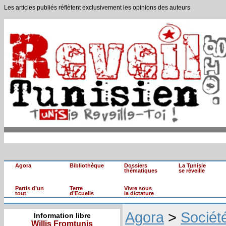
Les articles publiés réflètent exclusivement les opinions des auteurs
Agora
Bibliothèque
Dossiers
La Tunisie
thématiques
se réveille
Partis d’un
Terre
Vivre sous
tout
d’Ecueils
la dictature
Agora
>
Sociét
Information libre
Willis Fromtunis