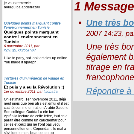
1 Message
je vous remercie
bourguiba abderrazak
Une très bo
Quelques points marquant contre
l’environnement en Tunisie
2007 14:23, p
Quelques points marquant
contre l’environnement en
Tunisie
Une très bonne
6 novembre 2011, par
xZNRpEkXvbSPvAf
également bi
I like to party, not look articles up online.
You made it hpaepn.
titrage en fr
francophone
Tortures d’un médecin de village en
Tunisie
Et puis y a eu la Révolution :)
Répondre à
1er novembre 2011, par
liliopatra
On est mardi 1er novembre 2011, déjà
neuf mois que ben ali s’est enfui et il est
caché, comme un rat, en Arabie Saudite.
Son collègue Gaddafi a été tué.
Après la lecture de cette lettre, tout cela
parait être comme un cauchemar pour
celles et ceux qui ne l’ont pas vécu
personnellement. Cependant, le mal a
sévi longtemps, beaucoup trop