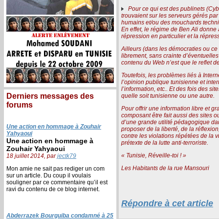
Pour ce qui est des publinets (Cybe
trouvaient sur les serveurs gérés pa
humains et/ou des mouchards techniqu
En effet, le régime de Ben Ali donne à
répression en particulier et la répres
Ailleurs (dans les démocraties ou ce q
librement, sans crainte d’éventuelles
contenu du Web n’est que le reflet de
Toutefois, les problèmes liés à Inte
l’opinion publique tunisienne et int
l’information, etc.. Et des fois des si
Derniers messages des
quelle soit tunisienne ou une autre.
forums
Pour offrir une information libre et g
composant être fait aussi des sites o
d’une grande utilité pédagogique da
Une action en hommage à Zouhair
proposer de la liberté, de la réflexi
Yahyaoui
contre les violations répétées de la v
Une action en hommage à
prétexte de la lutte anti-terroriste.
Zouhair Yahyaoui
« Tunisie, Réveille-toi ! »
18 juillet 2014, par
jectk79
Les Habitants de la rue Mansouri
Mon amie ne sait pas rediger un com
sur un article. Du coup il voulais
souligner par ce commentaire qu’il est
ravi du contenu de ce blog internet.
Répondre à cet article
Abderrazek Bourguiba condamné à 25