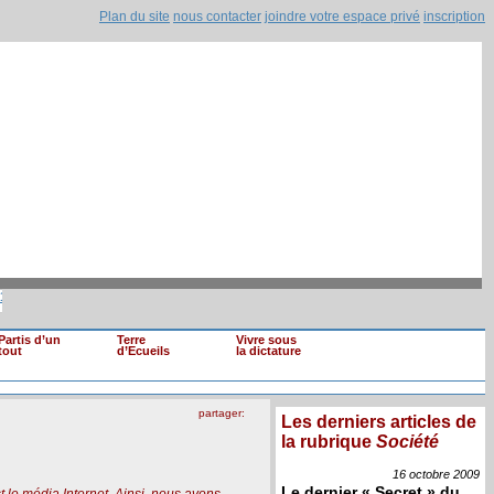
Plan du site
nous contacter
joindre votre espace privé
inscription
s de loyaux (...)
|
Mohamed Ghannouchi renvo
Il est clair que si une information devait (...)
Partis d’un
Terre
Vivre sous
tout
d’Ecueils
la dictature
partager:
Les derniers articles de
la rubrique
Société
16 octobre
2009
Le dernier « Secret » du
t le média Internet. Ainsi, nous avons