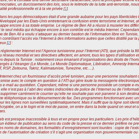
ocraties, un durcissement des lois, sous le leitmotiv de la lutte anti-terroriste, no
alité professionnelle et à la vie privée [
1
].
ans les pays démocratiques était d’une grande aubaine pour les pays liberticides te
éveloppé par les Etats-Unis entretenant la confusion entre terrorisme et Internet,
happe encore à sa totale emprise. Le régime de Ben Ali a réussi à museler les diff
 et le seul média qui échappe encore à son contrôle est le média Internet. Cependan
 de Ben Ali a voulu s’attaquer au dernier bastion de l’information libre en Tunisie
en contrôlant l’accès via l’Internet à des informations autres que celles distillé par
eux [
2
] :
églementer Internet est l’Agence tunisienne pour l’Internet (ATI), que préside la fi
au réseau mondial et ses directives affectent, en amont, tous les types d’utilisation e
les depuis la Tunisie : notamment ceux émanant d’organisations des droits de l’ho
ébergés à l’étranger (Le Monde, Le Monde Diplomatique, Libération, Amnesty Intern
P, Zeitouna, Takriz, Kalimatunisie, Tunezine, etc….).
ternet chez un fournisseur d’accès privé tunisien, pour une personne souhaitant o
ransmise avec le compte en question à l’ATI qui gère toute la messagerie électronique 
ites e-mail au quotidien. Cependant, même si une personne possède un compte e-mai
elle n’est pas à l’abri des visites indiscrètes de police de l’Internet ou de l’informa
upprimer carrément le courrier qu’elle ne souhaite pas voir parvenir à son destinat
e téléphonique ou le détournement de fax. Des programmes fonctionnant avec une
 les lignes non surveillées systématiquement. Mais il suffit que la ligne soit ident
écryptée, on a le login et le mot de passe, on entre dans la boite quand on veut et 
ges.
eb est presque inaccessible à tous et en propre pour les particuliers. Les prix d’hé
à un éditeur de publication au sens du code de la presse et ce dernier préfère ne p
les noms de domaines, les formalités d’enregistrement sont lourdes : copie de l’extra
 de l’autorisation de création s’il s’agit une organisation non gouvernementale ou co