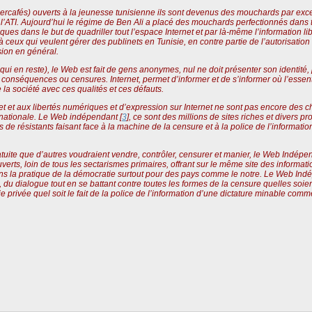
rcafés) ouverts à la jeunesse tunisienne ils sont devenus des mouchards par excell
r l’ATI. Aujourd’hui le régime de Ben Ali a placé des mouchards perfectionnés dans
es dans le but de quadriller tout l’espace Internet et par là-même l’information 
 ceux qui veulent gérer des publinets en Tunisie, en contre partie de l’autorisation 
sion en général.
ui en reste), le Web est fait de gens anonymes, nul ne doit présenter son identité, p
 conséquences ou censures. Internet, permet d’informer et de s’informer où l’essentie
 la société avec ces qualités et ces défauts.
rnet et aux libertés numériques et d’expression sur Internet ne sont pas encore des
ernationale. Le Web indépendant [
3
], ce sont des millions de sites riches et divers 
tes de résistants faisant face à la machine de la censure et à la police de l’informati
ratuite que d’autres voudraient vendre, contrôler, censurer et manier, le Web Indépen
uverts, loin de tous les sectarismes primaires, offrant sur le même site des informa
ns la pratique de la démocratie surtout pour des pays comme le notre. Le Web Indé
on, du dialogue tout en se battant contre toutes les formes de la censure quelles so
ie privée quel soit le fait de la police de l’information d’une dictature minable comm