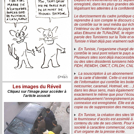
enregistré, dans les plus grandes dém
légalisant les atteintes à la confidenti
Le durcissement du cadre juridique d
reprendre à son compte le discours d
de contrôle sur le seul média qui éc
l’intérieur ou de l’extérieur du pays
alias Ettounsi de TUNeZINE, le régime
parole des Tunisiens sur la Toile et 
Tunisie n’était déjà pas vraiment radi
En Tunisie, l’organisme chargé de r
contrôle le seul pont reliant le pays 
Plusieurs sites sont déjà inaccessib
ou des sites dissidents tunisiens h
FIDH, REMDH, OMCT, CRLDH, CNLT, RS
La souscription à un abonnement In
de la carte d’identité. Celle-ci est t
de l’information qui contrôle les bo
netcourrier, caramail, Hotmail, etc….) 
Les images du Réveil
dans les deux sens, mais également s
Cliquez sur l'image pour accéder à
exactement le même que pour l’écout
l'article associé
automatiquement l’enregistrement pour
connexion est enregistrée. Elle est d
copie ou de suppression des messa
En Tunisie, la création des sites W
le fournisseur d’accès est assimilé 
contenu du site de ses clients. Pour 
société à caractère commercial, copie
d’un organe de la presse écrite.