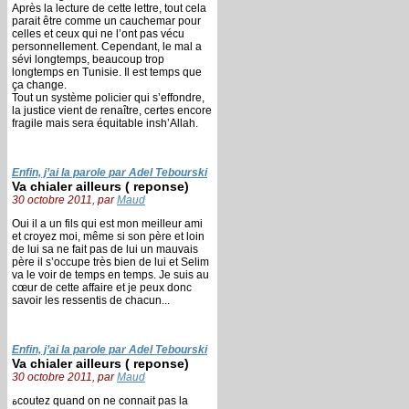
Après la lecture de cette lettre, tout cela
parait être comme un cauchemar pour
celles et ceux qui ne l’ont pas vécu
personnellement. Cependant, le mal a
sévi longtemps, beaucoup trop
longtemps en Tunisie. Il est temps que
ça change.
Tout un système policier qui s’effondre,
la justice vient de renaître, certes encore
fragile mais sera équitable insh’Allah.
Enfin, j’ai la parole par Adel Tebourski
Va chialer ailleurs ( reponse)
30 octobre 2011, par
Maud
Oui il a un fils qui est mon meilleur ami
et croyez moi, même si son père et loin
de lui sa ne fait pas de lui un mauvais
père il s’occupe très bien de lui et Selim
va le voir de temps en temps. Je suis au
cœur de cette affaire et je peux donc
savoir les ressentis de chacun...
Enfin, j’ai la parole par Adel Tebourski
Va chialer ailleurs ( reponse)
30 octobre 2011, par
Maud
ةcoutez quand on ne connait pas la