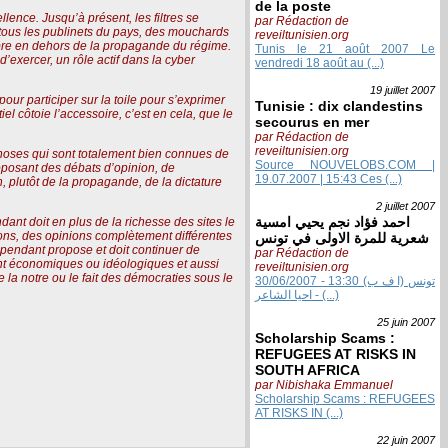
de la poste
ence. Jusqu’à présent, les filtres se
par Rédaction de
 tous les publinets du pays, des mouchards
reveiltunisien.org
libre en dehors de la propagande du régime.
Tunis le 21 août 2007 Le
d’exercer, un rôle actif dans la cyber
vendredi 18 août au (...)
19 juillet
2007
our participer sur la toile pour s’exprimer
Tunisie : dix clandestins
l côtoie l’accessoire, c’est en cela, que le
secourus en mer
par Rédaction de
reveiltunisien.org
 choses qui sont totalement bien connues de
Source NOUVELOBS.COM |
proposant des débats d’opinion, de
19.07.2007 | 15:43 Ces (...)
on, plutôt de la propagande, de la dictature
2 juillet
2007
احمد فؤاد نجم يحيي امسية
dant doit en plus de la richesse des sites le
tions, des opinions complètement différentes
شعرية للمرة الاولى في تونس
pendant propose et doit continuer de
par Rédaction de
ient économiques ou idéologiques et aussi
reveiltunisien.org
e la notre ou le fait des démocraties sous le
30/06/2007 - 13:30 تونس (ا ف ب)
- احيا الشاعر (...)
25 juin
2007
Scholarship Scams :
REFUGEES AT RISKS IN
SOUTH AFRICA
par Nibishaka Emmanuel
Scholarship Scams : REFUGEES
AT RISKS IN (...)
22 juin
2007