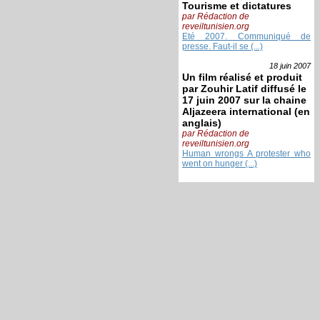
Tourisme et dictatures
par Rédaction de
reveiltunisien.org
Eté 2007. Communiqué de
presse. Faut-il se (...)
18 juin
2007
Un film réalisé et produit
par Zouhir Latif diffusé le
17 juin 2007 sur la chaine
Aljazeera international (en
anglais)
par Rédaction de
reveiltunisien.org
Human wrongs A protester who
went on hunger (...)