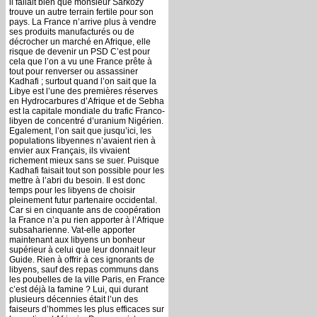
il fallait bien que monsieur Sarkozy
trouve un autre terrain fertile pour son
pays. La France n’arrive plus à vendre
ses produits manufacturés ou de
décrocher un marché en Afrique, elle
risque de devenir un PSD C’est pour
cela que l’on a vu une France prête à
tout pour renverser ou assassiner
Kadhafi ; surtout quand l’on sait que la
Libye est l’une des premières réserves
en Hydrocarbures d’Afrique et de Sebha
est la capitale mondiale du trafic Franco-
libyen de concentré d’uranium Nigérien.
Egalement, l’on sait que jusqu’ici, les
populations libyennes n’avaient rien à
envier aux Français, ils vivaient
richement mieux sans se suer. Puisque
Kadhafi faisait tout son possible pour les
mettre à l’abri du besoin. Il est donc
temps pour les libyens de choisir
pleinement futur partenaire occidental.
Car si en cinquante ans de coopération
la France n’a pu rien apporter à l’Afrique
subsaharienne. Vat-elle apporter
maintenant aux libyens un bonheur
supérieur à celui que leur donnait leur
Guide. Rien à offrir à ces ignorants de
libyens, sauf des repas communs dans
les poubelles de la ville Paris, en France
c’est déjà la famine ? Lui, qui durant
plusieurs décennies était l’un des
faiseurs d’hommes les plus efficaces sur