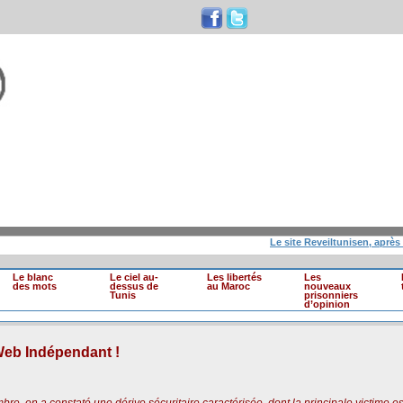
Le site Reveiltunisen, après 10 an
Le blanc
Le ciel au-
Les libertés
Les
des mots
dessus de
au Maroc
nouveaux
Tunis
prisonniers
d’opinion
Web Indépendant !
, on a constaté une dérive sécuritaire caractérisée, dont la principale victime es