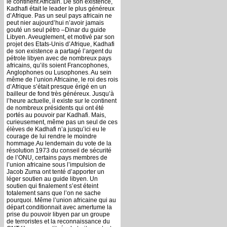
le continent Africain. De son existence,
Kadhafi était le leader le plus généreux
d’Afrique. Pas un seul pays africain ne
peut nier aujourd’hui n’avoir jamais
gouté un seul pétro –Dinar du guide
Libyen. Aveuglement, et motivé par son
projet des Etats-Unis d’Afrique, Kadhafi
de son existence a partagé l’argent du
pétrole libyen avec de nombreux pays
africains, qu’ils soient Francophones,
Anglophones ou Lusophones. Au sein
même de l’union Africaine, le roi des rois
d’Afrique s’était presque érigé en un
bailleur de fond très généreux. Jusqu’à
l’heure actuelle, il existe sur le continent
de nombreux présidents qui ont été
portés au pouvoir par Kadhafi. Mais,
curieusement, même pas un seul de ces
élèves de Kadhafi n’a jusqu’ici eu le
courage de lui rendre le moindre
hommage.Au lendemain du vote de la
résolution 1973 du conseil de sécurité
de l’ONU, certains pays membres de
l’union africaine sous l’impulsion de
Jacob Zuma ont tenté d’apporter un
léger soutien au guide libyen. Un
soutien qui finalement s’est éteint
totalement sans que l’on ne sache
pourquoi. Même l’union africaine qui au
départ conditionnait avec amertume la
prise du pouvoir libyen par un groupe
de terroristes et la reconnaissance du