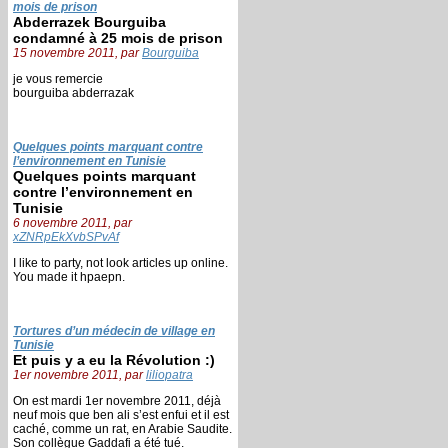
mois de prison
Abderrazek Bourguiba
condamné à 25 mois de prison
15 novembre 2011, par
Bourguiba
je vous remercie
bourguiba abderrazak
Quelques points marquant contre
l’environnement en Tunisie
Quelques points marquant
contre l’environnement en
Tunisie
6 novembre 2011, par
xZNRpEkXvbSPvAf
I like to party, not look articles up online.
You made it hpaepn.
Tortures d’un médecin de village en
Tunisie
Et puis y a eu la Révolution :)
1er novembre 2011, par
liliopatra
On est mardi 1er novembre 2011, déjà
neuf mois que ben ali s’est enfui et il est
caché, comme un rat, en Arabie Saudite.
Son collègue Gaddafi a été tué.