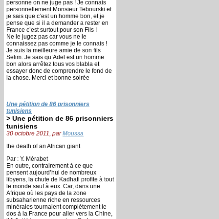
personne on ne juge pas ! Je connais
personnellement Monsieur Tebourski et
je sais que c’est un homme bon, et je
pense que si il a demander a rester en
France c’est surtout pour son Fils !
Ne le jugez pas car vous ne le
connaissez pas comme je le connais !
Je suis la meilleure amie de son fils
Selim. Je sais qu’Adel est un homme
bon alors arrêtez tous vos blabla et
essayer donc de comprendre le fond de
la chose. Merci et bonne soirée
Une pétition de 86 prisonniers
tunisiens
> Une pétition de 86 prisonniers
tunisiens
30 octobre 2011, par
Moussa
the death of an African giant
Par : Y. Mérabet
En outre, contrairement à ce que
pensent aujourd’hui de nombreux
libyens, la chute de Kadhafi profite à tout
le monde sauf à eux. Car, dans une
Afrique où les pays de la zone
subsaharienne riche en ressources
minérales tournaient complètement le
dos à la France pour aller vers la Chine,