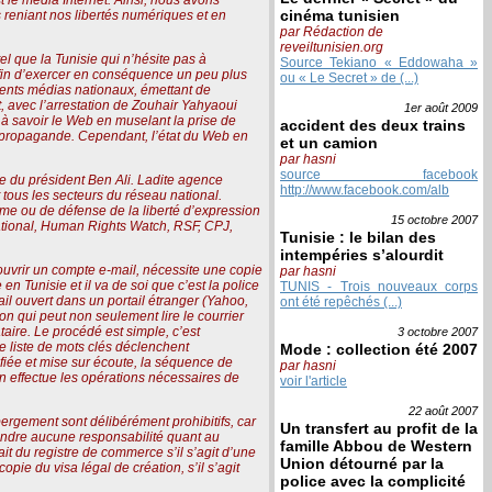
cinéma tunisien
us reniant nos libertés numériques et en
par Rédaction de
reveiltunisien.org
l que la Tunisie qui n’hésite pas à
Source Tekiano « Eddowaha »
 afin d’exercer en conséquence un peu plus
ou « Le Secret » de (...)
érents médias nationaux, émettant de
t, avec l’arrestation de Zouhair Yahyaoui
1er août
2009
, à savoir le Web en muselant la prise de
accident des deux trains
 la propagande. Cependant, l’état du Web en
et un camion
par hasni
source facebook
lle du président Ben Ali. Ladite agence
http://www.facebook.com/alb
t tous les secteurs du réseau national.
mme ou de défense de la liberté d’expression
15 octobre
2007
ational, Human Rights Watch, RSF, CPJ,
Tunisie : le bilan des
intempéries s’alourdit
uvrir un compte e-mail, nécessite une copie
par hasni
en Tunisie et il va de soi que c’est la police
TUNIS - Trois nouveaux corps
l ouvert dans un portail étranger (Yahoo,
ont été repêchés (...)
tion qui peut non seulement lire le courrier
aire. Le procédé est simple, c’est
3 octobre
2007
 liste de mots clés déclenchent
Mode : collection été 2007
ifiée et mise sur écoute, la séquence de
par hasni
on effectue les opérations nécessaires de
voir l'article
22 août
2007
bergement sont délibérément prohibitifs, car
Un transfert au profit de la
rendre aucune responsabilité quant au
famille Abbou de Western
it du registre de commerce s’il s’agit d’une
Union détourné par la
pie du visa légal de création, s’il s’agit
police avec la complicité