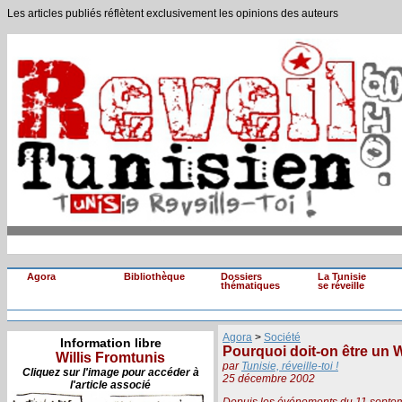
Les articles publiés réflètent exclusivement les opinions des auteurs
Agora
Bibliothèque
Dossiers
La Tunisie
thématiques
se réveille
Agora
>
Société
Information libre
Pourquoi doit-on être un 
Willis Fromtunis
par
Tunisie, réveille-toi !
Cliquez sur l'image pour accéder à
25 décembre 2002
l'article associé
Depuis les événements du 11 septembre