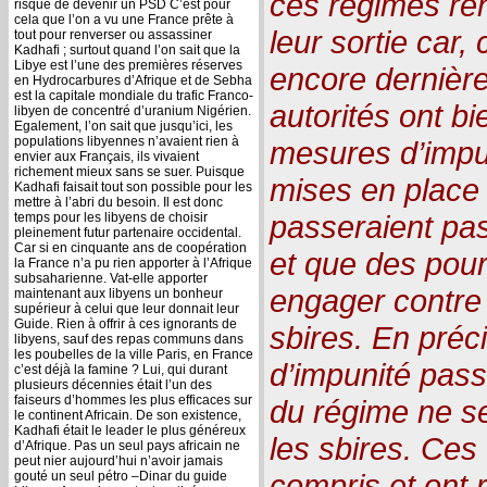
ces régimes re
risque de devenir un PSD C’est pour
cela que l’on a vu une France prête à
leur sortie car,
tout pour renverser ou assassiner
Kadhafi ; surtout quand l’on sait que la
Libye est l’une des premières réserves
encore dernièr
en Hydrocarbures d’Afrique et de Sebha
est la capitale mondiale du trafic Franco-
autorités ont b
libyen de concentré d’uranium Nigérien.
Egalement, l’on sait que jusqu’ici, les
populations libyennes n’avaient rien à
mesures d’impun
envier aux Français, ils vivaient
richement mieux sans se suer. Puisque
mises en place
Kadhafi faisait tout son possible pour les
mettre à l’abri du besoin. Il est donc
passeraient pa
temps pour les libyens de choisir
pleinement futur partenaire occidental.
Car si en cinquante ans de coopération
et que des pour
la France n’a pu rien apporter à l’Afrique
subsaharienne. Vat-elle apporter
engager contre 
maintenant aux libyens un bonheur
supérieur à celui que leur donnait leur
Guide. Rien à offrir à ces ignorants de
sbires. En préc
libyens, sauf des repas communs dans
les poubelles de la ville Paris, en France
d’impunité pas
c’est déjà la famine ? Lui, qui durant
plusieurs décennies était l’un des
faiseurs d’hommes les plus efficaces sur
du régime ne se
le continent Africain. De son existence,
Kadhafi était le leader le plus généreux
les sbires. Ces
d’Afrique. Pas un seul pays africain ne
peut nier aujourd’hui n’avoir jamais
compris et ont 
gouté un seul pétro –Dinar du guide