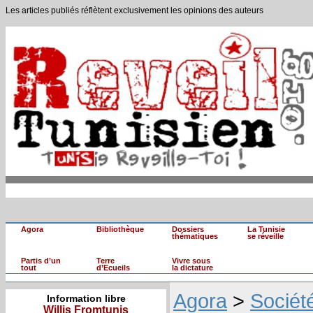
Les articles publiés réflètent exclusivement les opinions des auteurs
Agora
Bibliothèque
Dossiers
La Tunisie
thématiques
se réveille
Partis d’un
Terre
Vivre sous
tout
d’Ecueils
la dictature
Agora
>
Sociét
Information libre
Willis Fromtunis