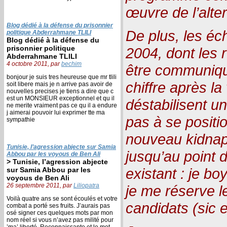
œuvre de l’alte
Blog dédié à la défense du prisonnier
De plus, les éc
politique Abderrahmane TLILI
Blog dédié à la défense du
prisonnier politique
2004, dont les 
Abderrahmane TLILI
4 octobre 2011, par
bechim
être communiqu
bonjour je suis tres heureuse que mr tlili
chiffre après l
soit libere mais je n arrive pas avoir de
nouvelles precises je tiens a dire que c
est un MONSIEUR exceptionnel et qu il
déstabilisent un
ne merite vraiment pas ce qu il a endure
j aimerai pouvoir lui exprimer tte ma
pas à se positi
sympathie
nouveau kidnap
Tunisie, l’agression abjecte sur Samia
jusqu’au point d
Abbou par les voyous de Ben Ali
> Tunisie, l’agression abjecte
existant : je bo
sur Samia Abbou par les
voyous de Ben Ali
26 septembre 2011, par
Liliopatra
je me réserve l
Voilà quatre ans se sont écoulés et votre
candidats (sic e
combat a porté ses fruits. J’aurais pas
osé signer ces quelques mots par mon
nom réel si vous n’avez pas milité pour
’ma’ liberté. Reconnaissante et le mot