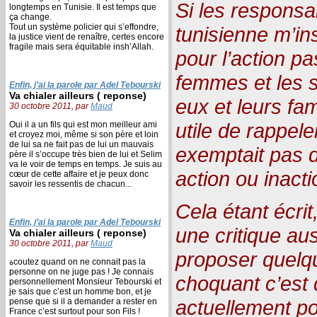
Si les responsa
longtemps en Tunisie. Il est temps que
ça change.
Tout un système policier qui s’effondre,
tunisienne m’in
la justice vient de renaître, certes encore
fragile mais sera équitable insh’Allah.
pour l’action 
femmes et les 
Enfin, j’ai la parole par Adel Tebourski
Va chialer ailleurs ( reponse)
eux et leurs fami
30 octobre 2011, par
Maud
utile de rappele
Oui il a un fils qui est mon meilleur ami
et croyez moi, même si son père et loin
de lui sa ne fait pas de lui un mauvais
exemptait pas de
père il s’occupe très bien de lui et Selim
va le voir de temps en temps. Je suis au
action ou inact
cœur de cette affaire et je peux donc
savoir les ressentis de chacun...
Cela étant écrit
Enfin, j’ai la parole par Adel Tebourski
une critique auss
Va chialer ailleurs ( reponse)
30 octobre 2011, par
Maud
proposer quelqu
ةcoutez quand on ne connait pas la
personne on ne juge pas ! Je connais
choquant c’est 
personnellement Monsieur Tebourski et
je sais que c’est un homme bon, et je
actuellement po
pense que si il a demander a rester en
France c’est surtout pour son Fils !