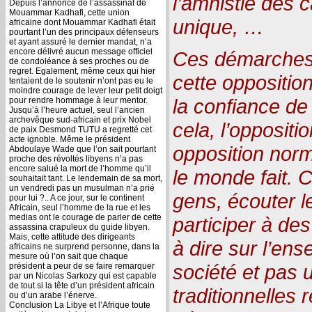
l’amnistie des c
Depuis l’annonce de l’assassinat de
Mouammar Kadhafi, cette union
unique, …
africaine dont Mouammar Kadhafi était
pourtant l’un des principaux défenseurs
et ayant assuré le dernier mandat, n’a
encore délivré aucun message officiel
Ces démarches n
de condoléance à ses proches ou de
regret. Egalement, même ceux qui hier
cette opposition
tentaient de le soutenir n’ont pas eu le
moindre courage de lever leur petit doigt
la confiance de 
pour rendre hommage à leur mentor.
Jusqu’à l’heure actuel, seul l’ancien
archevêque sud-africain et prix Nobel
cela, l’oppositi
de paix Desmond TUTU a regretté cet
acte ignoble. Même le président
opposition nor
Abdoulaye Wade que l’on sait pourtant
proche des révoltés libyens n’a pas
encore salué la mort de l’homme qu’il
le monde fait. C
souhaitait tant. Le lendemain de sa mort,
un vendredi pas un musulman n’a prié
gens, écouter le
pour lui ?.. A ce jour, sur le continent
Africain, seul l’homme de la rue et les
medias ont le courage de parler de cette
participer à des
assassina crapuleux du guide libyen.
Mais, cette attitude des dirigeants
à dire sur l’en
africains ne surprend personne, dans la
mesure où l’on sait que chaque
société et pas 
président a peur de se faire remarquer
par un Nicolas Sarkozy qui est capable
de tout si la tête d’un président africain
traditionnelles
ou d’un arabe l’énerve.
Conclusion La Libye et l’Afrique toute