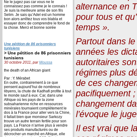
Ne le jugez pas car vous ne le
alternance en T
connaissez pas comme je le connais !
Je suis la meilleure amie de son fils
pour tous et qu’
Selim. Je sais qu’Adel est un homme
bon alors arrêtez tous vos blabla et
essayer donc de comprendre le fond de
temps ».
la chose. Merci et bonne soirée
Partout dans l
Une pétition de 86 prisonniers
tunisiens
années les dict
> Une pétition de 86 prisonniers
tunisiens
autoritaires so
30 octobre 2011, par
Moussa
régimes plus dé
the death of an African giant
Par : Y. Mérabet
de ces changem
En outre, contrairement à ce que
pensent aujourd’hui de nombreux
pacifiquement ;
libyens, la chute de Kadhafi profite à tout
le monde sauf à eux. Car, dans une
Afrique où les pays de la zone
changement dan
subsaharienne riche en ressources
minérales tournaient complètement le
l’évoque le jug
dos à la France pour aller vers la Chine,
il fallait bien que monsieur Sarkozy
trouve un autre terrain fertile pour son
Il est vrai que 
pays. La France n’arrive plus à vendre
ses produits manufacturés ou de
décrocher un marché en Afrique, elle