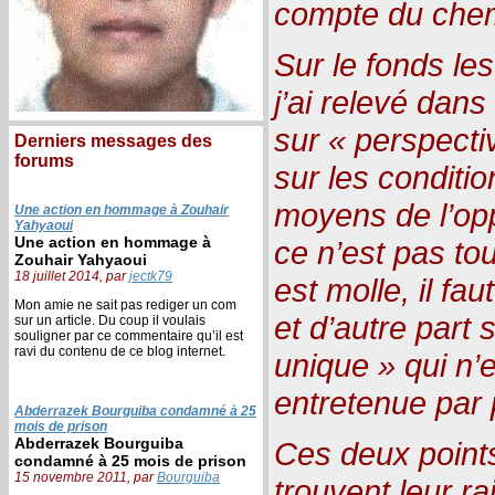
compte du chemi
Sur le fonds le
j’ai relevé dan
sur « perspecti
Derniers messages des
forums
sur les conditio
moyens de l’opp
Une action en hommage à Zouhair
Yahyaoui
Une action en hommage à
ce n’est pas tou
Zouhair Yahyaoui
18 juillet 2014, par
jectk79
est molle, il f
Mon amie ne sait pas rediger un com
et d’autre part s
sur un article. Du coup il voulais
souligner par ce commentaire qu’il est
ravi du contenu de ce blog internet.
unique » qui n’e
entretenue par
Abderrazek Bourguiba condamné à 25
mois de prison
Abderrazek Bourguiba
Ces deux points
condamné à 25 mois de prison
15 novembre 2011, par
Bourguiba
trouvent leur ra