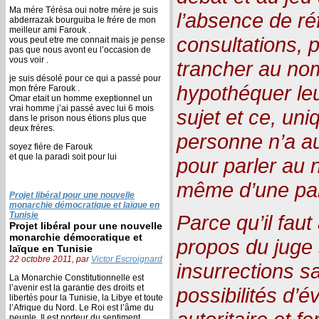
Ma mére Térésa oui notre mére je suis
l’absence de r
abderrazak bourguiba le frére de mon
meilleur ami Farouk .
consultations, 
vous peut etre me connait mais je pense
pas que nous avont eu l’occasion de
vous voir .
trancher au nom
je suis désolé pour ce qui a passé pour
hypothéquer leu
mon frére Farouk .
Omar etait un homme exeptionnel un
vrai homme j’ai passé avec lui 6 mois
sujet et ce, un
dans le prison nous étions plus que
deux fréres.
personne n’a auj
soyez fiére de Farouk
et que la paradi soit pour lui
pour parler au 
même d’une par
Projet libéral pour une nouvelle
monarchie démocratique et laïque en
Tunisie
Parce qu’il faut
Projet libéral pour une nouvelle
monarchie démocratique et
propos du juge s
laïque en Tunisie
22 octobre 2011, par
Victor Escroignard
insurrections 
La Monarchie Constitutionnelle est
l’avenir est la garantie des droits et
possibilités d’é
libertés pour la Tunisie, la Libye et toute
l’Afrique du Nord. Le Roi est l’âme du
peuple, Il est porteur du sentiment