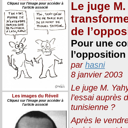
Le juge M.
Cliquez sur l'image pour accéder à
l'article associé
transforme
de l’oppos
Pour une co
l’opposition
par
hasni
8 janvier 2003
Le juge M. Yahy
l’essai auprès d
Les images du Réveil
Cliquez sur l'image pour accéder à
tunisienne ?
l'article associé
Après le vendre