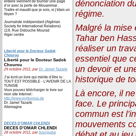
dénonciation du
entière viennent de tourner une page
d’or avec la perte de Mouammar .
Traitre et maudit que je sois, si j’étais un
régime.
libyen ?
Journaliste indépendant (Algérian
Malgré la mise 
Society for International Relations)
119, Rue Didouche Mourad
Alger centre
Tahar ben Hassin
réaliser un trav
Liberté pour le Docteur Sadok
Chourou
essentiel que ce
Liberté pour le Docteur Sadok
Chourou
un devoir et un
29 octobre 2011, par
Dr. Jamel Tazarki
historique de to
J’ai écrit un livre qui mérite d’être lu :
TOUT EST POSSIBLE - L’AVENIR DE LA
TUNISIE
Vous pouvez télécharger le livre sur
Là encore, il ne
mon site Internet :
http://www.go4tunisia.de
face. Le principa
Dr. Jamel Tazarki
Allemagne
commun est l’in
mouvements con
DECES D’OMAR CHLENDI
DECES D’OMAR CHLENDI
débat et au jeu
28 octobre 2011, par
bourguiba