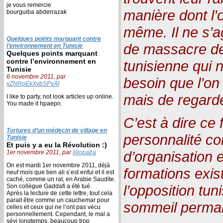
je vous remercie
manière dont l’
bourguiba abderrazak
même. Il ne s’a
Quelques points marquant contre
de massacre des
l’environnement en Tunisie
Quelques points marquant
contre l’environnement en
tunisienne qui n’
Tunisie
6 novembre 2011, par
besoin que l’on 
xZNRpEkXvbSPvAf
mais de regarde
I like to party, not look articles up online.
You made it hpaepn.
C’est à dire ce 
Tortures d’un médecin de village en
personnalité c
Tunisie
Et puis y a eu la Révolution :)
d’organisation 
1er novembre 2011, par
liliopatra
On est mardi 1er novembre 2011, déjà
formations exis
neuf mois que ben ali s’est enfui et il est
caché, comme un rat, en Arabie Saudite.
l’opposition tu
Son collègue Gaddafi a été tué.
Après la lecture de cette lettre, tout cela
parait être comme un cauchemar pour
sommeil perma
celles et ceux qui ne l’ont pas vécu
personnellement. Cependant, le mal a
sévi longtemps, beaucoup trop