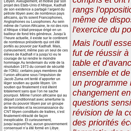
Libyen. Aveuglement, et motivé par son
projet des Etats-Unis d’Afrique, Kadhafi
rangs l’oppositi
de son existence a partagé l’argent du
pétrole libyen avec de nombreux pays
même de dispo
africains, qu’ils soient Francophones,
Anglophones ou Lusophones. Au sein
même de l’union Africaine, le roi des rois
l’exercice du po
d’Afrique s’était presque érigé en un
bailleur de fond très généreux. Jusqu’à
l’heure actuelle, il existe sur le continent
Mais l’outil ess
de nombreux présidents qui ont été
portés au pouvoir par Kadhafi. Mais,
fut de réussir 
curieusement, même pas un seul de ces
élèves de Kadhafi n’a jusqu’ici eu le
courage de lui rendre le moindre
table et d’avan
hommage.Au lendemain du vote de la
résolution 1973 du conseil de sécurité
ensemble et de 
de l’ONU, certains pays membres de
l’union africaine sous l’impulsion de
Jacob Zuma ont tenté d’apporter un
un programme 
léger soutien au guide libyen. Un
soutien qui finalement s’est éteint
changement en 
totalement sans que l’on ne sache
pourquoi. Même l’union africaine qui au
départ conditionnait avec amertume la
questions sens
prise du pouvoir libyen par un groupe
de terroristes et la reconnaissance du
révision de la c
CNT libyen constitués de traitres, s’est
finalement rétracté de façon
des priorités é
inexplicable. Et curieusement,
jusqu’aujourd’hui, aucun gouvernement
consensuel n’a été formé en Libye.