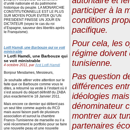
autoritaire et 
d’unité nationale et du patrimoine
participer à la
historique du peuple. LA MONARCHIE
CONSTITUTIONNELLE EST LE PLUS
SUR MOYEN POUR EVITER QU’UN
conditions prop
PRESIDENT FINISSE UN JOUR EN
DICTATEUR (voyez le cas du roi
pacifique.
d’Espagne, sauveur des libertés après
le Franquisme).
Pour cela, les 
Lotfi Hamdi, une Barbouze qui se voit
régime doivent 
ministrable
> Lotfi Hamdi, une Barbouze qui
tunisienne.
se voit ministrable
4 octobre 2011, par
Anti Lotfi Hamdi
Bonjour Mesdames, Messieurs,
Pas question d
Je souhaite attirer votre attention sur le
différences entr
faite que ce Barbouze comme vous le
dites, a retourné sa veste à l’instant où il
s’est assuré du départ définitif du ZABA
idéologies mais
plus exactement le 18 Janvier 2011.
dénominateur c
Mais encore ce dernier qui détient pas
un seul titre comme auprès du RCD
mais aussi faison parti de plusieurs
montrer aux tun
association et surout la chambre
Franco-Tunisienne de marseille ou il a
partenaires éco
volé récemment le portfolio pour se faire
une nouvelle peau et une nouvelle