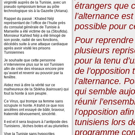
virginité auprès de la Tunisie, avec un
étrangers que c
pseudo symposium tenue au pôle
technologique sis à la Gazelle (Ariana).
l’alternance est
Rappel du passé : Khaled Néji
représentant de l’office de l’huile près
possible pour c
du consulat générale de Tunisie à
Marseille a été victime de sa (Stoufida).
Monsieur Kahled Néji a été limogé de
Pour reprendre
son poste, radié de ses fonctions,
décédés suite à une attaque cardiaque
plusieurs repri
après avoir visité les prisons
Tunisiennes
pour la tenu d’
Je souhaite que cette personne
n’intervienne plus sur le sol Tunisien
de l’opposition
afin de crée des réseaux encore pire
qu’avant et revenir au pouvoir par la
fenêtre.
l’alternance. Po
Aidez moi à dire la vérité sur ce
qui semble aujo
malheureux de la Sbikha (kairouan) qui
fout la honte à son peuple.
réunir l’ensem
Ce Virus, qui trompe sa femme sans
scrupule ni honte. A trahit ce que nos
l’opposition afi
ancêtres ont essayé de bâtir, bravour,
fraternité dévouement, sincérité.
tunisiens lors d
Il est et il sera toujours à l’antipode des
Tunisiens , lèches botes et au plurielles
programme com
Vive la Tunisie sans hypocrites