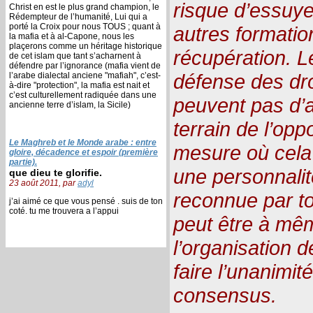
risque d’essuye
Christ en est le plus grand champion, le
Rédempteur de l’humanité, Lui qui a
porté la Croix pour nous TOUS ; quant à
autres formatio
la mafia et à al-Capone, nous les
plaçerons comme un héritage historique
récupération. L
de cet islam que tant s’acharnent à
défendre par l’ignorance (mafia vient de
défense des dr
l’arabe dialectal anciene "mafiah", c’est-
à-dire "protection", la mafia est nait et
c’est culturellement radiquée dans une
peuvent pas d’a
ancienne terre d’islam, la Sicile)
terrain de l’opp
Le Maghreb et le Monde arabe : entre
mesure où cela 
gloire, décadence et espoir (première
partie).
une personnali
que dieu te glorifie.
23 août 2011, par
adyl
reconnue par t
j’ai aimé ce que vous pensé . suis de ton
coté. tu me trouvera a l’appui
peut être à mêm
l’organisation 
faire l’unanimit
consensus.