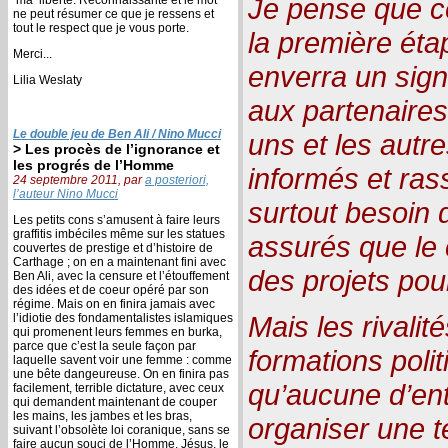
Je pense que ce
ne peut résumer ce que je ressens et
tout le respect que je vous porte.
la première éta
Merci...
enverra un signa
Lilia Weslaty
aux partenaires
Le double jeu de Ben Ali / Nino Mucci
uns et les autre
> Les procès de l’ignorance et
les progrés de l’Homme
informés et ras
24 septembre 2011, par
a posteriori,
l’auteur Nino Mucci
surtout besoin d
Les petits cons s’amusent à faire leurs
graffitis imbéciles même sur les statues
assurés que le 
couvertes de prestige et d’histoire de
Carthage ; on en a maintenant fini avec
des projets pour
Ben Ali, avec la censure et l’étouffement
des idées et de coeur opéré par son
régime. Mais on en finira jamais avec
Mais les rivalit
l’idiotie des fondamentalistes islamiques
qui promenent leurs femmes en burka,
parce que c’est la seule façon par
formations polit
laquelle savent voir une femme : comme
une bête dangeureuse. On en finira pas
qu’aucune d’ent
facilement, terrible dictature, avec ceux
qui demandent maintenant de couper
les mains, les jambes et les bras,
organiser une t
suivant l’obsolète loi coranique, sans se
faire aucun souci de l’Homme. Jésus, le