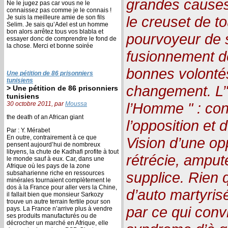
grandes causes,
Ne le jugez pas car vous ne le
connaissez pas comme je le connais !
le creuset de to
Je suis la meilleure amie de son fils
Selim. Je sais qu’Adel est un homme
bon alors arrêtez tous vos blabla et
pourvoyeur de 
essayer donc de comprendre le fond de
la chose. Merci et bonne soirée
fusionnement d
bonnes volonté
Une pétition de 86 prisonniers
tunisiens
changement. L’"
> Une pétition de 86 prisonniers
tunisiens
l’Homme " : con
30 octobre 2011, par
Moussa
the death of an African giant
l’opposition et
Par : Y. Mérabet
En outre, contrairement à ce que
Vision d’une op
pensent aujourd’hui de nombreux
libyens, la chute de Kadhafi profite à tout
rétrécie, amput
le monde sauf à eux. Car, dans une
Afrique où les pays de la zone
supplice. Rien
subsaharienne riche en ressources
minérales tournaient complètement le
dos à la France pour aller vers la Chine,
d’auto martyri
il fallait bien que monsieur Sarkozy
trouve un autre terrain fertile pour son
par ce qui convi
pays. La France n’arrive plus à vendre
ses produits manufacturés ou de
décrocher un marché en Afrique, elle