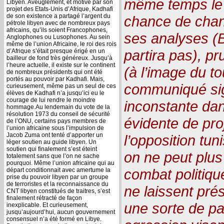
même temps le 
Libyen. Aveuglement, et motivé par son
projet des Etats-Unis d’Afrique, Kadhafi
de son existence a partagé l’argent du
chance de chan
pétrole libyen avec de nombreux pays
africains, qu’ils soient Francophones,
ses analyses (B
Anglophones ou Lusophones. Au sein
même de l’union Africaine, le roi des rois
partira pas), p
d’Afrique s’était presque érigé en un
bailleur de fond très généreux. Jusqu’à
l’heure actuelle, il existe sur le continent
(à l’image du to
de nombreux présidents qui ont été
portés au pouvoir par Kadhafi. Mais,
communiqué sign
curieusement, même pas un seul de ces
élèves de Kadhafi n’a jusqu’ici eu le
courage de lui rendre le moindre
inconstante da
hommage.Au lendemain du vote de la
résolution 1973 du conseil de sécurité
évidente de pro
de l’ONU, certains pays membres de
l’union africaine sous l’impulsion de
Jacob Zuma ont tenté d’apporter un
l’opposition tu
léger soutien au guide libyen. Un
soutien qui finalement s’est éteint
on ne peut plus
totalement sans que l’on ne sache
pourquoi. Même l’union africaine qui au
combat politiqu
départ conditionnait avec amertume la
prise du pouvoir libyen par un groupe
de terroristes et la reconnaissance du
ne laissent pré
CNT libyen constitués de traitres, s’est
finalement rétracté de façon
une sorte de pa
inexplicable. Et curieusement,
jusqu’aujourd’hui, aucun gouvernement
consensuel n’a été formé en Libye.