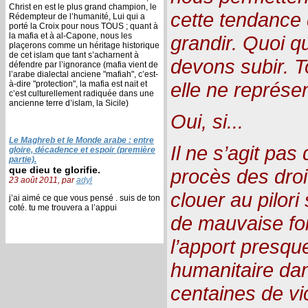
Christ en est le plus grand champion, le
cette tendance 
Rédempteur de l’humanité, Lui qui a
porté la Croix pour nous TOUS ; quant à
la mafia et à al-Capone, nous les
grandir. Quoi q
plaçerons comme un héritage historique
de cet islam que tant s’acharnent à
devons subir. T
défendre par l’ignorance (mafia vient de
l’arabe dialectal anciene "mafiah", c’est-
elle ne représe
à-dire "protection", la mafia est nait et
c’est culturellement radiquée dans une
ancienne terre d’islam, la Sicile)
Oui, si...
Le Maghreb et le Monde arabe : entre
Il ne s’agit pas
gloire, décadence et espoir (première
partie).
que dieu te glorifie.
procès des dro
23 août 2011, par
adyl
clouer au pilori
j’ai aimé ce que vous pensé . suis de ton
coté. tu me trouvera a l’appui
de mauvaise foi
l’apport presque
humanitaire da
centaines de vi