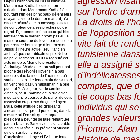
agression visan
Depuis l’annonce de l’assassinat de
Mouammar Kadhafi, cette union
sur l’ordre d’ar
africaine dont Mouammar Kadhafi était
pourtant l’un des principaux défenseurs
et ayant assuré le dernier mandat, n’a
La droits de l’
encore délivré aucun message officiel
de condoléance à ses proches ou de
de l’opposition
regret. Egalement, même ceux qui hier
tentaient de le soutenir n’ont pas eu le
vite fait de renf
moindre courage de lever leur petit doigt
pour rendre hommage à leur mentor.
Jusqu’à l’heure actuel, seul l’ancien
tunisienne dans 
archevêque sud-africain et prix Nobel
de paix Desmond TUTU a regretté cet
elle a assigné s
acte ignoble. Même le président
Abdoulaye Wade que l’on sait pourtant
proche des révoltés libyens n’a pas
d’indélicatesse
encore salué la mort de l’homme qu’il
souhaitait tant. Le lendemain de sa mort,
comptes, que de
un vendredi pas un musulman n’a prié
pour lui ?.. A ce jour, sur le continent
Africain, seul l’homme de la rue et les
de coups bas f
medias ont le courage de parler de cette
assassina crapuleux du guide libyen.
individus qui s
Mais, cette attitude des dirigeants
africains ne surprend personne, dans la
grandes valeurs
mesure où l’on sait que chaque
président a peur de se faire remarquer
par un Nicolas Sarkozy qui est capable
l’Homme. Alain 
de tout si la tête d’un président africain
ou d’un arabe l’énerve.
Histoire de me
Conclusion La Libye et l’Afrique toute