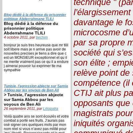
technique " (p
l’élargissement
Blog dédié à la défense du prisonnier
politique Abderrahmane TLILI
davantage le fo
Blog dédié à la défense du
prisonnier politique
microcosme d’u
Abderrahmane TLILI
4 octobre 2011, par
bechim
par sa propre m
bonjour je suis tres heureuse que mr tlili
soit libere mais je n arrive pas avoir de
société qui s’
nouvelles precises je tiens a dire que c
est un MONSIEUR exceptionnel et qu il
son élite ; empi
ne merite vraiment pas ce qu il a endure
j aimerai pouvoir lui exprimer tte ma
relève point d
sympathie
compétence (il 
Tunisie, l’agression abjecte sur Samia
CTIJ ait plus p
Abbou par les voyous de Ben Ali
> Tunisie, l’agression abjecte
sur Samia Abbou par les
opposants que 
voyous de Ben Ali
26 septembre 2011, par
Liliopatra
magistrats pour
Voilà quatre ans se sont écoulés et votre
iniquités organi
combat a porté ses fruits. J’aurais pas
osé signer ces quelques mots par mon
nom réel si vous n’avez pas milité pour
’ma’ liberté. Reconnaissante et le mot