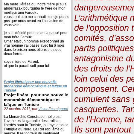
Ma mére Térésa oui notre mére je suis
dangereusement
abderrazak bourguiba le frére de mon
meilleur ami Farouk .
L’arithmétique 
vous peut etre me connait mais je pense
pas que nous avont eu l’occasion de
de l’opposition
vous voir .
je suis désolé pour ce qui a passé pour
comités, d’asso
mon frére Farouk .
Omar etait un homme exeptionnel un
partis politique
vrai homme j’ai passé avec lui 6 mois
dans le prison nous étions plus que
deux fréres.
antagonisme du
soyez fiére de Farouk
des droits de 
et que la paradi soit pour lui
loin celui des 
Projet libéral pour une nouvelle
composent. Cer
monarchie démocratique et laïque en
Tunisie
Projet libéral pour une nouvelle
cumulent sans 
monarchie démocratique et
laïque en Tunisie
casquettes. Tan
22 octobre 2011, par
Victor Escroignard
de l’Homme, tan
La Monarchie Constitutionnelle est
l’avenir est la garantie des droits et
libertés pour la Tunisie, la Libye et toute
Ils sont partout
l’Afrique du Nord. Le Roi est l’âme du
peuple, Il est porteur du sentiment