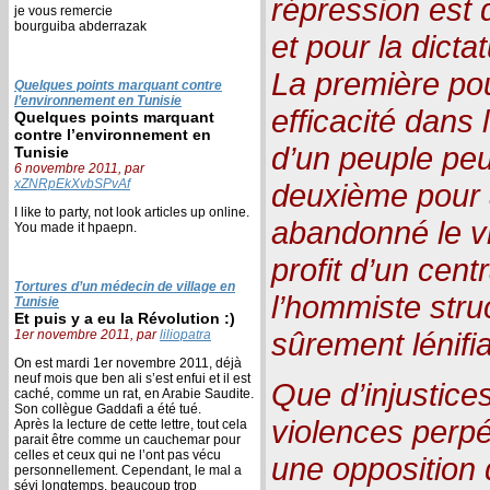
répression est 
je vous remercie
bourguiba abderrazak
et pour la dicta
La première pou
Quelques points marquant contre
l’environnement en Tunisie
efficacité dans 
Quelques points marquant
contre l’environnement en
d’un peuple peu
Tunisie
6 novembre 2011, par
xZNRpEkXvbSPvAf
deuxième pour 
I like to party, not look articles up online.
abandonné le vr
You made it hpaepn.
profit d’un cent
Tortures d’un médecin de village en
l’hommiste struc
Tunisie
Et puis y a eu la Révolution :)
sûrement lénifi
1er novembre 2011, par
liliopatra
On est mardi 1er novembre 2011, déjà
neuf mois que ben ali s’est enfui et il est
Que d’injustic
caché, comme un rat, en Arabie Saudite.
Son collègue Gaddafi a été tué.
violences perpé
Après la lecture de cette lettre, tout cela
parait être comme un cauchemar pour
celles et ceux qui ne l’ont pas vécu
une opposition 
personnellement. Cependant, le mal a
sévi longtemps, beaucoup trop