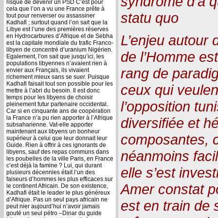
syndrome d’à qui
risque de devenir un PSD C’est pour
cela que l’on a vu une France prête à
statu quo
tout pour renverser ou assassiner
Kadhafi ; surtout quand l’on sait que la
Libye est l’une des premières réserves
L’enjeu autour 
en Hydrocarbures d’Afrique et de Sebha
est la capitale mondiale du trafic Franco-
libyen de concentré d’uranium Nigérien.
de l’Homme est 
Egalement, l’on sait que jusqu’ici, les
populations libyennes n’avaient rien à
rang de paradi
envier aux Français, ils vivaient
richement mieux sans se suer. Puisque
Kadhafi faisait tout son possible pour les
ceux qui veulen
mettre à l’abri du besoin. Il est donc
temps pour les libyens de choisir
l’opposition tu
pleinement futur partenaire occidental.
Car si en cinquante ans de coopération
la France n’a pu rien apporter à l’Afrique
diversifiée et h
subsaharienne. Vat-elle apporter
maintenant aux libyens un bonheur
composantes, c
supérieur à celui que leur donnait leur
Guide. Rien à offrir à ces ignorants de
néanmoins faci
libyens, sauf des repas communs dans
les poubelles de la ville Paris, en France
c’est déjà la famine ? Lui, qui durant
elle s’est inves
plusieurs décennies était l’un des
faiseurs d’hommes les plus efficaces sur
Amer constat po
le continent Africain. De son existence,
Kadhafi était le leader le plus généreux
d’Afrique. Pas un seul pays africain ne
est en train de 
peut nier aujourd’hui n’avoir jamais
gouté un seul pétro –Dinar du guide