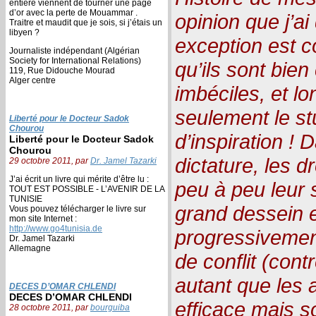
entière viennent de tourner une page
d’or avec la perte de Mouammar .
opinion que j’a
Traitre et maudit que je sois, si j’étais un
libyen ?
exception est c
Journaliste indépendant (Algérian
Society for International Relations)
qu’ils sont bien
119, Rue Didouche Mourad
Alger centre
imbéciles, et lo
seulement le stu
Liberté pour le Docteur Sadok
Chourou
d’inspiration !
Liberté pour le Docteur Sadok
Chourou
dictature, les 
29 octobre 2011, par
Dr. Jamel Tazarki
J’ai écrit un livre qui mérite d’être lu :
peu à peu leur s
TOUT EST POSSIBLE - L’AVENIR DE LA
TUNISIE
grand dessein 
Vous pouvez télécharger le livre sur
mon site Internet :
http://www.go4tunisia.de
progressivemen
Dr. Jamel Tazarki
Allemagne
de conflit (cont
autant que les 
DECES D’OMAR CHLENDI
DECES D’OMAR CHLENDI
efficace mais s
28 octobre 2011, par
bourguiba