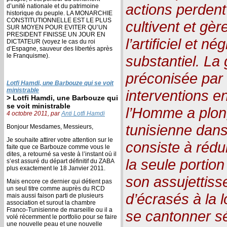
actions perdent
d’unité nationale et du patrimoine
historique du peuple. LA MONARCHIE
CONSTITUTIONNELLE EST LE PLUS
cultivent et gèr
SUR MOYEN POUR EVITER QU’UN
PRESIDENT FINISSE UN JOUR EN
l’artificiel et n
DICTATEUR (voyez le cas du roi
d’Espagne, sauveur des libertés après
le Franquisme).
substantiel. La 
préconisée par 
Lotfi Hamdi, une Barbouze qui se voit
ministrable
interventions e
> Lotfi Hamdi, une Barbouze qui
se voit ministrable
l’Homme a plong
4 octobre 2011, par
Anti Lotfi Hamdi
tunisienne dans
Bonjour Mesdames, Messieurs,
Je souhaite attirer votre attention sur le
consiste à rédu
faite que ce Barbouze comme vous le
dites, a retourné sa veste à l’instant où il
la seule portio
s’est assuré du départ définitif du ZABA
plus exactement le 18 Janvier 2011.
son assujettiss
Mais encore ce dernier qui détient pas
un seul titre comme auprès du RCD
d’écrasés à la 
mais aussi faison parti de plusieurs
association et surout la chambre
Franco-Tunisienne de marseille ou il a
se cantonner s
volé récemment le portfolio pour se faire
une nouvelle peau et une nouvelle