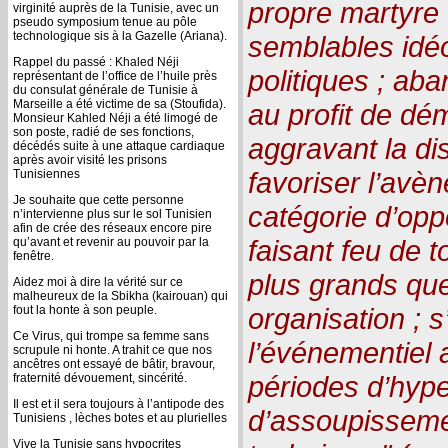
propre martyre 
virginité auprès de la Tunisie, avec un
pseudo symposium tenue au pôle
technologique sis à la Gazelle (Ariana).
semblables idé
Rappel du passé : Khaled Néji
politiques ; aba
représentant de l’office de l’huile près
du consulat générale de Tunisie à
Marseille a été victime de sa (Stoufida).
au profit de dé
Monsieur Kahled Néji a été limogé de
son poste, radié de ses fonctions,
aggravant la di
décédés suite à une attaque cardiaque
après avoir visité les prisons
favoriser l’avè
Tunisiennes
Je souhaite que cette personne
catégorie d’op
n’intervienne plus sur le sol Tunisien
afin de crée des réseaux encore pire
faisant feu de t
qu’avant et revenir au pouvoir par la
fenêtre.
plus grands que
Aidez moi à dire la vérité sur ce
malheureux de la Sbikha (kairouan) qui
organisation ; 
fout la honte à son peuple.
Ce Virus, qui trompe sa femme sans
l’événementiel a
scrupule ni honte. A trahit ce que nos
ancêtres ont essayé de bâtir, bravour,
périodes d’hyper
fraternité dévouement, sincérité.
Il est et il sera toujours à l’antipode des
d’assoupisseme
Tunisiens , lèches botes et au plurielles
Vive la Tunisie sans hypocrites