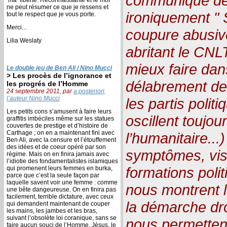
communiqué de
ne peut résumer ce que je ressens et
ironiquement 
tout le respect que je vous porte.
Merci...
coupure abusive
Lilia Weslaty
abritant le CNL
mieux faire dans
Le double jeu de Ben Ali / Nino Mucci
> Les procès de l’ignorance et
délabrement de 
les progrés de l’Homme
24 septembre 2011, par
a posteriori,
l’auteur Nino Mucci
les partis polit
Les petits cons s’amusent à faire leurs
oscillent toujour
graffitis imbéciles même sur les statues
couvertes de prestige et d’histoire de
Carthage ; on en a maintenant fini avec
l’humanitaire...
Ben Ali, avec la censure et l’étouffement
des idées et de coeur opéré par son
symptômes, vis
régime. Mais on en finira jamais avec
l’idiotie des fondamentalistes islamiques
formations poli
qui promenent leurs femmes en burka,
parce que c’est la seule façon par
laquelle savent voir une femme : comme
nous montrent 
une bête dangeureuse. On en finira pas
facilement, terrible dictature, avec ceux
la démarche dro
qui demandent maintenant de couper
les mains, les jambes et les bras,
suivant l’obsolète loi coranique, sans se
nous permetten
faire aucun souci de l’Homme. Jésus, le