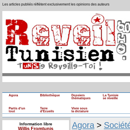
Les articles publiés réflètent exclusivement les opinions des auteurs
Agora
Bibliothèque
Dossiers
La Tunisie
thématiques
se réveille
Partis d’un
Terre
Vivre sous
tout
d’Ecueils
la dictature
Agora
>
Sociét
Information libre
Willis Fromtunis