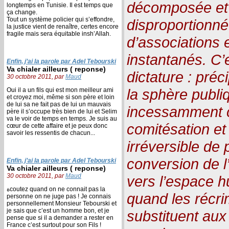
décomposée et
longtemps en Tunisie. Il est temps que
ça change.
Tout un système policier qui s’effondre,
disproportionné
la justice vient de renaître, certes encore
fragile mais sera équitable insh’Allah.
d’associations e
instantanés. C’e
Enfin, j’ai la parole par Adel Tebourski
Va chialer ailleurs ( reponse)
dictature : préci
30 octobre 2011, par
Maud
la sphère publi
Oui il a un fils qui est mon meilleur ami
et croyez moi, même si son père et loin
de lui sa ne fait pas de lui un mauvais
incessamment 
père il s’occupe très bien de lui et Selim
va le voir de temps en temps. Je suis au
comitésation e
cœur de cette affaire et je peux donc
savoir les ressentis de chacun...
irréversible de 
conversion de l’
Enfin, j’ai la parole par Adel Tebourski
Va chialer ailleurs ( reponse)
30 octobre 2011, par
Maud
vers l’espace h
ةcoutez quand on ne connait pas la
quand les récri
personne on ne juge pas ! Je connais
personnellement Monsieur Tebourski et
je sais que c’est un homme bon, et je
substituent au
pense que si il a demander a rester en
France c’est surtout pour son Fils !