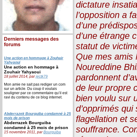
dictature insati
l’opposition a f
d’une prédisposi
d’une étrange 
Derniers messages des
statut de victim
forums
Que mes amis 
Une action en hommage à Zouhair
Yahyaoui
Noureddine Bh
Une action en hommage à
Zouhair Yahyaoui
pardonnent d’av
18 juillet 2014, par
jectk79
Mon amie ne sait pas rediger un com
de leur propre c
sur un article. Du coup il voulais
souligner par ce commentaire qu’il est
bien voulu sur 
ravi du contenu de ce blog internet.
d’opprimés qui s
Abderrazek Bourguiba condamné à 25
flagellation et 
mois de prison
Abderrazek Bourguiba
souffrance. Com
condamné à 25 mois de prison
15 novembre 2011, par
Bourguiba