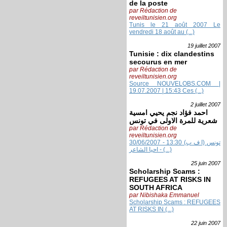
de la poste
par Rédaction de
reveiltunisien.org
Tunis le 21 août 2007 Le
vendredi 18 août au (...)
19 juillet
2007
Tunisie : dix clandestins
secourus en mer
par Rédaction de
reveiltunisien.org
Source NOUVELOBS.COM |
19.07.2007 | 15:43 Ces (...)
2 juillet
2007
احمد فؤاد نجم يحيي امسية
شعرية للمرة الاولى في تونس
par Rédaction de
reveiltunisien.org
30/06/2007 - 13:30 تونس (ا ف ب)
- احيا الشاعر (...)
25 juin
2007
Scholarship Scams :
REFUGEES AT RISKS IN
SOUTH AFRICA
par Nibishaka Emmanuel
Scholarship Scams : REFUGEES
AT RISKS IN (...)
22 juin
2007