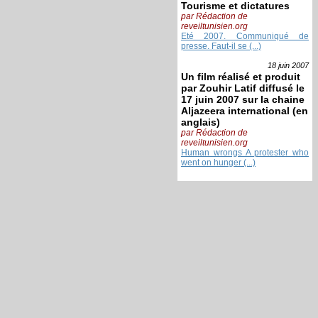
Tourisme et dictatures
par Rédaction de
reveiltunisien.org
Eté 2007. Communiqué de
presse. Faut-il se (...)
18 juin
2007
Un film réalisé et produit
par Zouhir Latif diffusé le
17 juin 2007 sur la chaine
Aljazeera international (en
anglais)
par Rédaction de
reveiltunisien.org
Human wrongs A protester who
went on hunger (...)