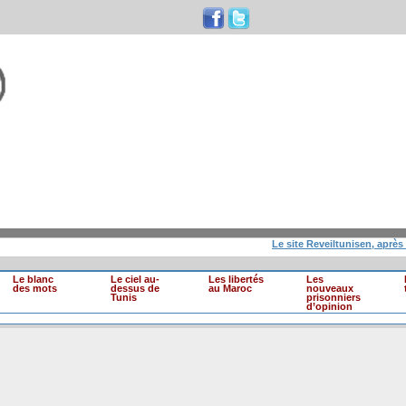
Le site Reveiltunisen, après 10 an
Le blanc
Le ciel au-
Les libertés
Les
des mots
dessus de
au Maroc
nouveaux
Tunis
prisonniers
d’opinion