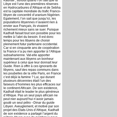
Kadhafi ; surtout quand l’on sait que la
Libye est l’une des premières réserves
en Hydrocarbures d’Afrique et de Sebha
est la capitale mondiale du trafic Franco-
libyen de concentré d’uranium Nigérien.
Egalement, l’on sait que jusqu’ici, les
populations libyennes n’avaient rien à
envier aux Français, ils vivaient
richement mieux sans se suer. Puisque
Kadhafi faisait tout son possible pour les
mettre à l’abri du besoin. Il est donc
temps pour les libyens de choisir
pleinement futur partenaire occidental.
Car si en cinquante ans de coopération
la France n’a pu rien apporter à l’Afrique
subsaharienne. Vat-elle apporter
maintenant aux libyens un bonheur
supérieur à celui que leur donnait leur
Guide. Rien à offrir à ces ignorants de
libyens, sauf des repas communs dans
les poubelles de la ville Paris, en France
c’est déjà la famine ? Lui, qui durant
plusieurs décennies était l’un des
faiseurs d’hommes les plus efficaces sur
le continent Africain. De son existence,
Kadhafi était le leader le plus généreux
d’Afrique. Pas un seul pays africain ne
peut nier aujourd’hui n’avoir jamais
gouté un seul pétro –Dinar du guide
Libyen. Aveuglement, et motivé par son
projet des Etats-Unis d’Afrique, Kadhafi
de son existence a partagé l’argent du