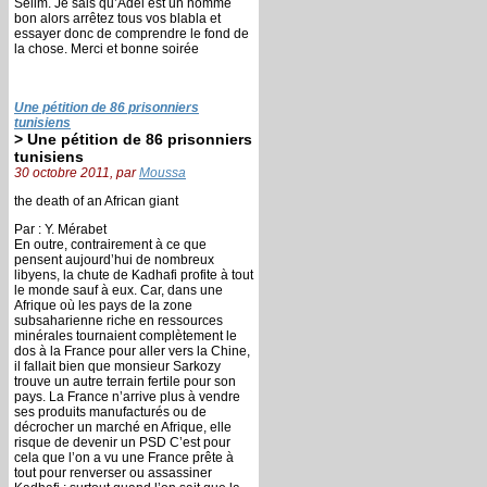
Selim. Je sais qu’Adel est un homme
bon alors arrêtez tous vos blabla et
essayer donc de comprendre le fond de
la chose. Merci et bonne soirée
Une pétition de 86 prisonniers
tunisiens
> Une pétition de 86 prisonniers
tunisiens
30 octobre 2011, par
Moussa
the death of an African giant
Par : Y. Mérabet
En outre, contrairement à ce que
pensent aujourd’hui de nombreux
libyens, la chute de Kadhafi profite à tout
le monde sauf à eux. Car, dans une
Afrique où les pays de la zone
subsaharienne riche en ressources
minérales tournaient complètement le
dos à la France pour aller vers la Chine,
il fallait bien que monsieur Sarkozy
trouve un autre terrain fertile pour son
pays. La France n’arrive plus à vendre
ses produits manufacturés ou de
décrocher un marché en Afrique, elle
risque de devenir un PSD C’est pour
cela que l’on a vu une France prête à
tout pour renverser ou assassiner