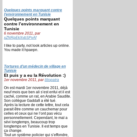
Quelques points marquant contre
l’environnement en Tunisie
Quelques points marquant
contre l’environnement en
Tunisie
6 novembre 2011, par
xZNRpEkXvbSPvAf
I like to party, not look articles up online.
You made it hpaepn.
Tortures d’un médecin de village en
Tunisie
Et puis y a eu la Révolution :)
1er novembre 2011, par
liliopatra
On est mardi 1er novembre 2011, déjà
neuf mois que ben ali s’est enfui et il est
caché, comme un rat, en Arabie Saudite.
Son collègue Gaddafi a été tué.
Après la lecture de cette lettre, tout cela
parait être comme un cauchemar pour
celles et ceux qui ne l’ont pas vécu
personnellement. Cependant, le mal a
sévi longtemps, beaucoup trop
longtemps en Tunisie. Il est temps que
ça change.
Tout un système policier qui s’effondre,