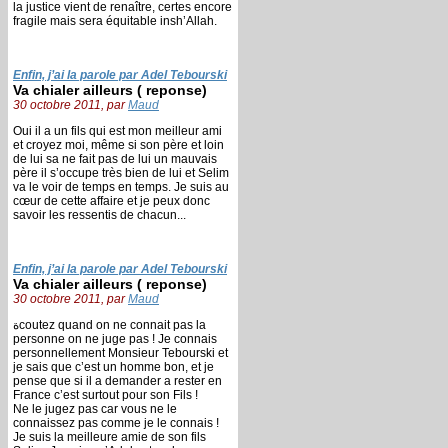
la justice vient de renaître, certes encore
fragile mais sera équitable insh’Allah.
Enfin, j’ai la parole par Adel Tebourski
Va chialer ailleurs ( reponse)
30 octobre 2011, par
Maud
Oui il a un fils qui est mon meilleur ami
et croyez moi, même si son père et loin
de lui sa ne fait pas de lui un mauvais
père il s’occupe très bien de lui et Selim
va le voir de temps en temps. Je suis au
cœur de cette affaire et je peux donc
savoir les ressentis de chacun...
Enfin, j’ai la parole par Adel Tebourski
Va chialer ailleurs ( reponse)
30 octobre 2011, par
Maud
ةcoutez quand on ne connait pas la
personne on ne juge pas ! Je connais
personnellement Monsieur Tebourski et
je sais que c’est un homme bon, et je
pense que si il a demander a rester en
France c’est surtout pour son Fils !
Ne le jugez pas car vous ne le
connaissez pas comme je le connais !
Je suis la meilleure amie de son fils