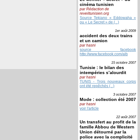
cinéma tunisien
par Rédaction de
reveiltunisien.org
Source Tekiano « Eddowaha »
ou « Le Secret » de (...)
1er août
2009
accident des deux trains
et un camion
par hasni
source facebook
http://www.facebook.com/alb
15 octobre
2007
Tunisie : le bilan des
intempéries s’alourdit
par hasni
TUNIS - Trois nouveaux corps
ont été repêchés (...)
3 octobre
2007
Mode : collection été 2007
par hasni
voir l'article
22 août
2007
Un transfert au profit de la
famille Abbou de Western
Union détourné par la
police avec la complicité