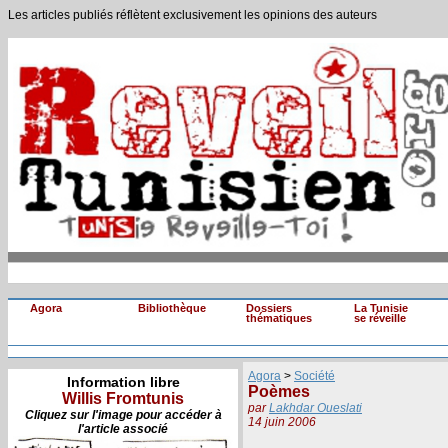
Les articles publiés réflètent exclusivement les opinions des auteurs
Agora
Bibliothèque
Dossiers
La Tunisie
thématiques
se réveille
Agora
>
Société
Information libre
Poèmes
Willis Fromtunis
par
Lakhdar Oueslati
Cliquez sur l'image pour accéder à
14 juin 2006
l'article associé