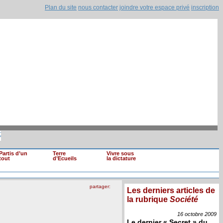
Plan du site
nous contacter
joindre votre espace privé
inscription
s de loyaux (...)
|
Mohamed Ghannouchi renvo
Il est clair que si une information devait (...)
Partis d’un
Terre
Vivre sous
tout
d’Ecueils
la dictature
partager:
Les derniers articles de
la rubrique
Société
16 octobre
2009
Le dernier « Secret » du