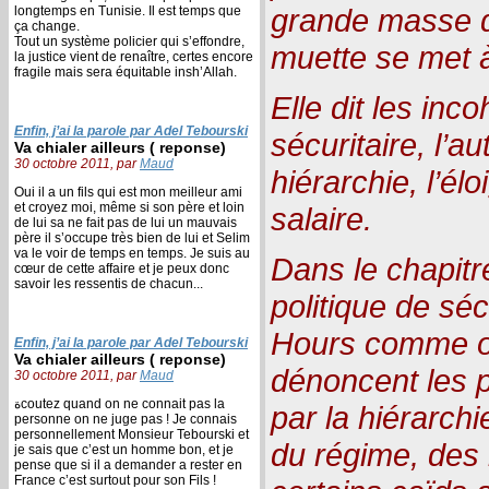
grande masse de
longtemps en Tunisie. Il est temps que
ça change.
Tout un système policier qui s’effondre,
muette se met à
la justice vient de renaître, certes encore
fragile mais sera équitable insh’Allah.
Elle dit les inc
Enfin, j’ai la parole par Adel Tebourski
sécuritaire, l’a
Va chialer ailleurs ( reponse)
30 octobre 2011, par
Maud
hiérarchie, l’él
Oui il a un fils qui est mon meilleur ami
et croyez moi, même si son père et loin
salaire.
de lui sa ne fait pas de lui un mauvais
père il s’occupe très bien de lui et Selim
va le voir de temps en temps. Je suis au
Dans le chapitr
cœur de cette affaire et je peux donc
savoir les ressentis de chacun...
politique de séc
Hours comme on
Enfin, j’ai la parole par Adel Tebourski
Va chialer ailleurs ( reponse)
dénoncent les 
30 octobre 2011, par
Maud
ةcoutez quand on ne connait pas la
par la hiérarch
personne on ne juge pas ! Je connais
personnellement Monsieur Tebourski et
du régime, des 
je sais que c’est un homme bon, et je
pense que si il a demander a rester en
France c’est surtout pour son Fils !