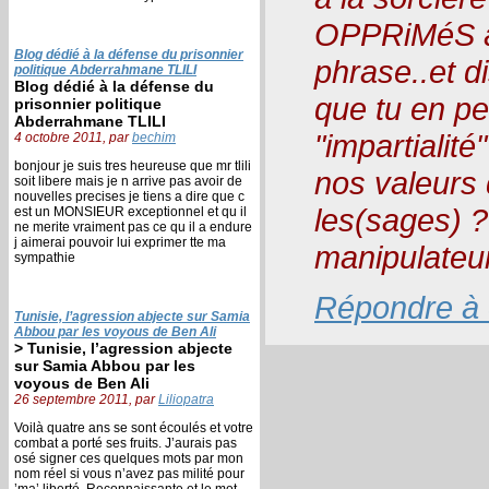
OPPRiMéS à l
Blog dédié à la défense du prisonnier
phrase..et d
politique Abderrahmane TLILI
Blog dédié à la défense du
que tu en p
prisonnier politique
Abderrahmane TLILI
"impartialit
4 octobre 2011, par
bechim
bonjour je suis tres heureuse que mr tlili
nos valeurs
soit libere mais je n arrive pas avoir de
nouvelles precises je tiens a dire que c
les(sages) 
est un MONSIEUR exceptionnel et qu il
ne merite vraiment pas ce qu il a endure
j aimerai pouvoir lui exprimer tte ma
manipulateurs
sympathie
Répondre à
Tunisie, l’agression abjecte sur Samia
Abbou par les voyous de Ben Ali
> Tunisie, l’agression abjecte
sur Samia Abbou par les
voyous de Ben Ali
26 septembre 2011, par
Liliopatra
Voilà quatre ans se sont écoulés et votre
combat a porté ses fruits. J’aurais pas
osé signer ces quelques mots par mon
nom réel si vous n’avez pas milité pour
’ma’ liberté. Reconnaissante et le mot