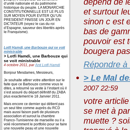
depend de le
d’unité nationale et du patrimoine
historique du peuple. LA MONARCHIE
et surtout l
CONSTITUTIONNELLE EST LE PLUS
SUR MOYEN POUR EVITER QU’UN
sinon c est 
PRESIDENT FINISSE UN JOUR EN
DICTATEUR (voyez le cas du roi
d’Espagne, sauveur des libertés après
bas de gamm
le Franquisme).
pouvoir est 
Lotfi Hamdi, une Barbouze qui se voit
bougera pas 
ministrable
> Lotfi Hamdi, une Barbouze qui
se voit ministrable
Répondre à
4 octobre 2011, par
Anti Lotfi Hamdi
Bonjour Mesdames, Messieurs,
> Le Mal d
Je souhaite attirer votre attention sur le
faite que ce Barbouze comme vous le
2007 22:59
dites, a retourné sa veste à l’instant où il
s’est assuré du départ définitif du ZABA
plus exactement le 18 Janvier 2011.
votre articli
Mais encore ce dernier qui détient pas
un seul titre comme auprès du RCD
se met à parl
mais aussi faison parti de plusieurs
association et surout la chambre
muette ? soit
Franco-Tunisienne de marseille ou il a
volé récemment le portfolio pour se faire
une nouvelle peau et une nouvelle