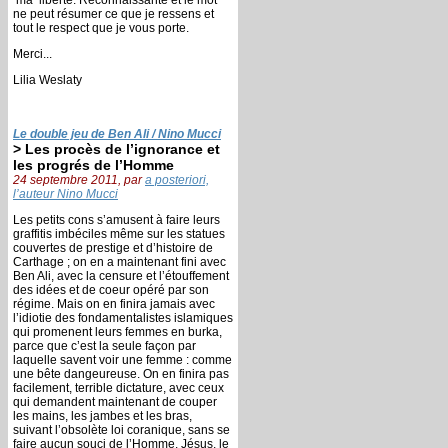
ne peut résumer ce que je ressens et
tout le respect que je vous porte.
Merci...
Lilia Weslaty
Le double jeu de Ben Ali / Nino Mucci
> Les procès de l’ignorance et
les progrés de l’Homme
24 septembre 2011, par
a posteriori,
l’auteur Nino Mucci
Les petits cons s’amusent à faire leurs
graffitis imbéciles même sur les statues
couvertes de prestige et d’histoire de
Carthage ; on en a maintenant fini avec
Ben Ali, avec la censure et l’étouffement
des idées et de coeur opéré par son
régime. Mais on en finira jamais avec
l’idiotie des fondamentalistes islamiques
qui promenent leurs femmes en burka,
parce que c’est la seule façon par
laquelle savent voir une femme : comme
une bête dangeureuse. On en finira pas
facilement, terrible dictature, avec ceux
qui demandent maintenant de couper
les mains, les jambes et les bras,
suivant l’obsolète loi coranique, sans se
faire aucun souci de l’Homme. Jésus, le