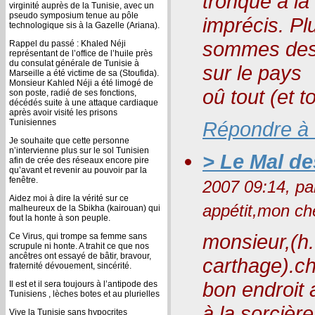
tronqué à la 
virginité auprès de la Tunisie, avec un
pseudo symposium tenue au pôle
imprécis. Pl
technologique sis à la Gazelle (Ariana).
sommes des 
Rappel du passé : Khaled Néji
représentant de l’office de l’huile près
du consulat générale de Tunisie à
sur le pays
Marseille a été victime de sa (Stoufida).
Monsieur Kahled Néji a été limogé de
oû tout (et t
son poste, radié de ses fonctions,
décédés suite à une attaque cardiaque
après avoir visité les prisons
Tunisiennes
Répondre à
Je souhaite que cette personne
n’intervienne plus sur le sol Tunisien
> Le Mal d
afin de crée des réseaux encore pire
qu’avant et revenir au pouvoir par la
fenêtre.
2007 09:14, p
Aidez moi à dire la vérité sur ce
appétit,mon che
malheureux de la Sbikha (kairouan) qui
fout la honte à son peuple.
monsieur,(h...
Ce Virus, qui trompe sa femme sans
scrupule ni honte. A trahit ce que nos
ancêtres ont essayé de bâtir, bravour,
carthage).ch
fraternité dévouement, sincérité.
bon endroit 
Il est et il sera toujours à l’antipode des
Tunisiens , lèches botes et au plurielles
à la sorcièr
Vive la Tunisie sans hypocrites