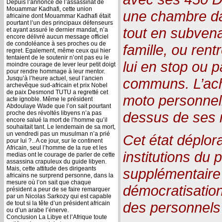
Depuis l’annonce de l’assassinat de
Mouammar Kadhafi, cette union
une chambre da
africaine dont Mouammar Kadhafi était
pourtant l’un des principaux défenseurs
tout en subven
et ayant assuré le dernier mandat, n’a
encore délivré aucun message officiel
de condoléance à ses proches ou de
famille, ou rent
regret. Egalement, même ceux qui hier
tentaient de le soutenir n’ont pas eu le
lui en stop ou p
moindre courage de lever leur petit doigt
pour rendre hommage à leur mentor.
Jusqu’à l’heure actuel, seul l’ancien
communs. L’ach
archevêque sud-africain et prix Nobel
de paix Desmond TUTU a regretté cet
moto personnel
acte ignoble. Même le président
Abdoulaye Wade que l’on sait pourtant
dessus de ses
proche des révoltés libyens n’a pas
encore salué la mort de l’homme qu’il
souhaitait tant. Le lendemain de sa mort,
un vendredi pas un musulman n’a prié
Cet état déplor
pour lui ?.. A ce jour, sur le continent
Africain, seul l’homme de la rue et les
institutions du 
medias ont le courage de parler de cette
assassina crapuleux du guide libyen.
Mais, cette attitude des dirigeants
supplémentaire 
africains ne surprend personne, dans la
mesure où l’on sait que chaque
démocratisatio
président a peur de se faire remarquer
par un Nicolas Sarkozy qui est capable
des personnels 
de tout si la tête d’un président africain
ou d’un arabe l’énerve.
Conclusion La Libye et l’Afrique toute