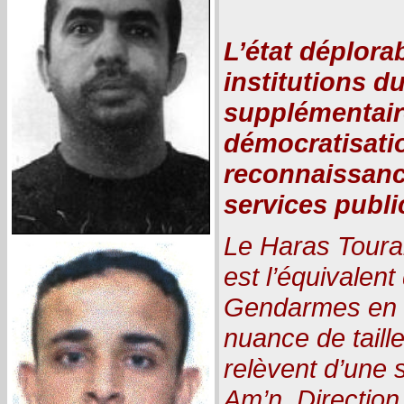
L’état déplora
institutions d
supplémentaire
démocratisati
reconnaissanc
services publi
Le Haras Tourab
est l’équivalen
Gendarmes en 
nuance de taille
relèvent d’une 
Am’n, Direction