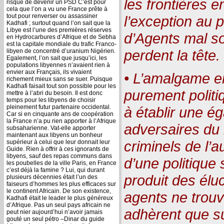
les frontières e
risque de devenir un PSD C’est pour
cela que l’on a vu une France prête à
tout pour renverser ou assassiner
l’exception au 
Kadhafi ; surtout quand l’on sait que la
Libye est l’une des premières réserves
d’Agents mal s
en Hydrocarbures d’Afrique et de Sebha
est la capitale mondiale du trafic Franco-
perdent la tête.
libyen de concentré d’uranium Nigérien.
Egalement, l’on sait que jusqu’ici, les
populations libyennes n’avaient rien à
envier aux Français, ils vivaient
• L’amalgame ent
richement mieux sans se suer. Puisque
Kadhafi faisait tout son possible pour les
purement politi
mettre à l’abri du besoin. Il est donc
temps pour les libyens de choisir
pleinement futur partenaire occidental.
à établir une ég
Car si en cinquante ans de coopération
la France n’a pu rien apporter à l’Afrique
adversaires du 
subsaharienne. Vat-elle apporter
maintenant aux libyens un bonheur
criminels de l’a
supérieur à celui que leur donnait leur
Guide. Rien à offrir à ces ignorants de
libyens, sauf des repas communs dans
d’une politique
les poubelles de la ville Paris, en France
c’est déjà la famine ? Lui, qui durant
produit des élu
plusieurs décennies était l’un des
faiseurs d’hommes les plus efficaces sur
le continent Africain. De son existence,
agents ne trouv
Kadhafi était le leader le plus généreux
d’Afrique. Pas un seul pays africain ne
adhèrent que su
peut nier aujourd’hui n’avoir jamais
gouté un seul pétro –Dinar du guide