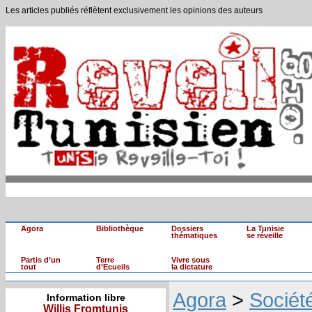
Les articles publiés réflètent exclusivement les opinions des auteurs
Agora
Bibliothèque
Dossiers
La Tunisie
thématiques
se réveille
Partis d’un
Terre
Vivre sous
tout
d’Ecueils
la dictature
Agora
>
Sociét
Information libre
Willis Fromtunis