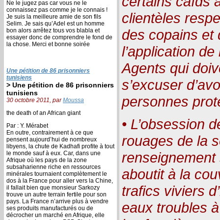
certains caïds a
Ne le jugez pas car vous ne le
connaissez pas comme je le connais !
clientèles respe
Je suis la meilleure amie de son fils
Selim. Je sais qu’Adel est un homme
des copains et
bon alors arrêtez tous vos blabla et
essayer donc de comprendre le fond de
la chose. Merci et bonne soirée
l’application de 
Agents qui doiv
Une pétition de 86 prisonniers
tunisiens
s’excuser d’avo
> Une pétition de 86 prisonniers
tunisiens
personnes prot
30 octobre 2011, par
Moussa
the death of an African giant
• L’obsession d
Par : Y. Mérabet
En outre, contrairement à ce que
rouages de la s
pensent aujourd’hui de nombreux
libyens, la chute de Kadhafi profite à tout
renseignement 
le monde sauf à eux. Car, dans une
Afrique où les pays de la zone
subsaharienne riche en ressources
aboutit à la cou
minérales tournaient complètement le
dos à la France pour aller vers la Chine,
trafics viviers 
il fallait bien que monsieur Sarkozy
trouve un autre terrain fertile pour son
pays. La France n’arrive plus à vendre
eaux troubles à
ses produits manufacturés ou de
décrocher un marché en Afrique, elle