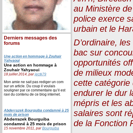
au Ministère de 
police exerce s
urbain et le Har
Derniers messages des
D’ordinaire, le
forums
bac sur concour
Une action en hommage à Zouhair
opportunités of
Yahyaoui
Une action en hommage à
Zouhair Yahyaoui
de milieux mod
18 juillet 2014, par
jectk79
cette catégorie
Mon amie ne sait pas rediger un com
sur un article. Du coup il voulais
endurer le dur l
souligner par ce commentaire qu’il est
ravi du contenu de ce blog internet.
mépris et les a
salaires sont ré
Abderrazek Bourguiba condamné à 25
mois de prison
Abderrazek Bourguiba
de la Fonction 
condamné à 25 mois de prison
15 novembre 2011, par
Bourguiba