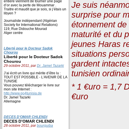
entière viennent de tourner une page
Je suis néanmoi
d’or avec la perte de Mouammar .
Traitre et maudit que je sois, si j’étais un
surprise pour m
libyen ?
Journaliste indépendant (Algérian
étonnement de l
Society for International Relations)
119, Rue Didouche Mourad
maturité et du 
Alger centre
jeunes Haras re
Liberté pour le Docteur Sadok
situations person
Chourou
Liberté pour le Docteur Sadok
gardent intactes
Chourou
29 octobre 2011, par
Dr. Jamel Tazarki
tunisien ordinai
J’ai écrit un livre qui mérite d’être lu :
TOUT EST POSSIBLE - L’AVENIR DE LA
TUNISIE
* 1 €uro = 1,7 D
Vous pouvez télécharger le livre sur
mon site Internet :
http://www.go4tunisia.de
€uro
Dr. Jamel Tazarki
Allemagne
DECES D’OMAR CHLENDI
DECES D’OMAR CHLENDI
28 octobre 2011, par
bourguiba