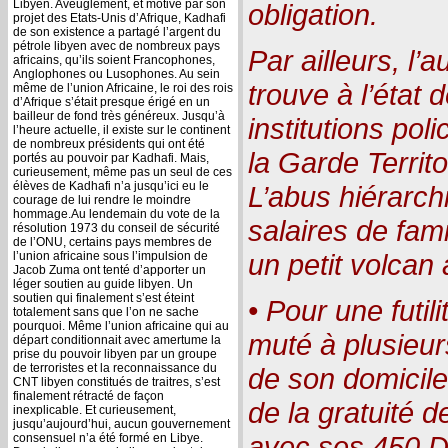
Libyen. Aveuglement, et motivé par son
obligation.
projet des Etats-Unis d’Afrique, Kadhafi
de son existence a partagé l’argent du
pétrole libyen avec de nombreux pays
Par ailleurs, l’
africains, qu’ils soient Francophones,
Anglophones ou Lusophones. Au sein
trouve à l’état 
même de l’union Africaine, le roi des rois
d’Afrique s’était presque érigé en un
bailleur de fond très généreux. Jusqu’à
institutions pol
l’heure actuelle, il existe sur le continent
de nombreux présidents qui ont été
la Garde Territor
portés au pouvoir par Kadhafi. Mais,
curieusement, même pas un seul de ces
élèves de Kadhafi n’a jusqu’ici eu le
L’abus hiérarc
courage de lui rendre le moindre
hommage.Au lendemain du vote de la
salaires de fam
résolution 1973 du conseil de sécurité
de l’ONU, certains pays membres de
un petit volcan
l’union africaine sous l’impulsion de
Jacob Zuma ont tenté d’apporter un
léger soutien au guide libyen. Un
soutien qui finalement s’est éteint
• Pour une futil
totalement sans que l’on ne sache
pourquoi. Même l’union africaine qui au
muté à plusieur
départ conditionnait avec amertume la
prise du pouvoir libyen par un groupe
de terroristes et la reconnaissance du
de son domicile
CNT libyen constitués de traitres, s’est
finalement rétracté de façon
de la gratuité de
inexplicable. Et curieusement,
jusqu’aujourd’hui, aucun gouvernement
avec ses 450 Di
consensuel n’a été formé en Libye.