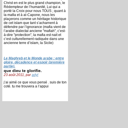
Christ en est le plus grand champion, le
Rédempteur de l’humanité, Lui qui a
porté la Croix pour nous TOUS ; quant à
la mafia et à al-Capone, nous les
plaçerons comme un héritage historique
de cet islam que tant s’acharnent à
défendre par l’ignorance (mafia vient de
l’arabe dialectal anciene "mafiah", c’est-
à-dire "protection", la mafia est nait et
c’est culturellement radiquée dans une
ancienne terre d’islam, la Sicile)
Le Maghreb et le Monde arabe : entre
gloire, décadence et espoir (première
partie).
que dieu te glorifie.
23 août 2011, par
adyl
j’ai aimé ce que vous pensé . suis de ton
coté. tu me trouvera a l’appui