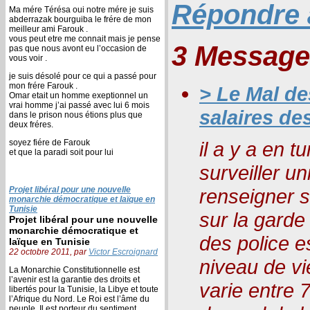
Répondre à
Ma mére Térésa oui notre mére je suis
abderrazak bourguiba le frére de mon
meilleur ami Farouk .
vous peut etre me connait mais je pense
3 Message
pas que nous avont eu l’occasion de
vous voir .
je suis désolé pour ce qui a passé pour
mon frére Farouk .
> Le Mal de
Omar etait un homme exeptionnel un
vrai homme j’ai passé avec lui 6 mois
salaires de
dans le prison nous étions plus que
deux fréres.
soyez fiére de Farouk
il a y a en t
et que la paradi soit pour lui
surveiller u
Projet libéral pour une nouvelle
renseigner su
monarchie démocratique et laïque en
Tunisie
sur la garde
Projet libéral pour une nouvelle
monarchie démocratique et
des police e
laïque en Tunisie
22 octobre 2011, par
Victor Escroignard
niveau de vi
La Monarchie Constitutionnelle est
l’avenir est la garantie des droits et
varie entre 
libertés pour la Tunisie, la Libye et toute
l’Afrique du Nord. Le Roi est l’âme du
peuple, Il est porteur du sentiment