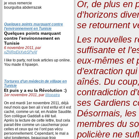
Or, de plus en 
je vous remercie
bourguiba abderrazak
d’horizons div
se retournent v
Quelques points marquant contre
l’environnement en Tunisie
Quelques points marquant
Les nouvelles re
contre l’environnement en
Tunisie
suffisante et l
6 novembre 2011, par
xZNRpEkXvbSPvAf
eux-mêmes et po
I like to party, not look articles up online.
You made it hpaepn.
d’extraction qu
aînés. Du coup, 
Tortures d’un médecin de village en
Tunisie
contradiction d’u
Et puis y a eu la Révolution :)
1er novembre 2011, par
liliopatra
ses Gardiens 
On est mardi 1er novembre 2011, déjà
neuf mois que ben ali s’est enfui et il est
Désormais, les 
caché, comme un rat, en Arabie Saudite.
Son collègue Gaddafi a été tué.
Après la lecture de cette lettre, tout cela
membres du so
parait être comme un cauchemar pour
celles et ceux qui ne l’ont pas vécu
policière ne suf
personnellement. Cependant, le mal a
sévi longtemps, beaucoup trop