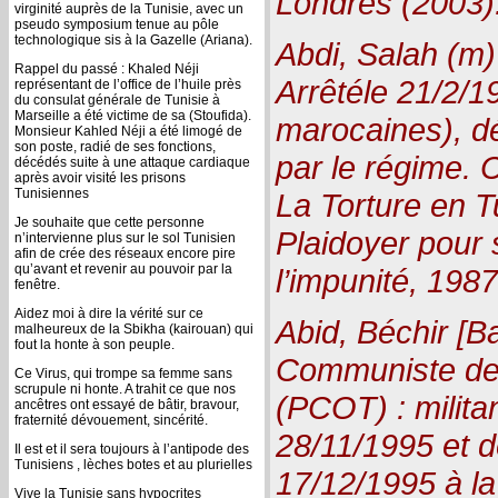
Londres (2003).
virginité auprès de la Tunisie, avec un
pseudo symposium tenue au pôle
technologique sis à la Gazelle (Ariana).
Abdi, Salah (m)
Rappel du passé : Khaled Néji
Arrêtéle 21/2/19
représentant de l’office de l’huile près
du consulat générale de Tunisie à
Marseille a été victime de sa (Stoufida).
marocaines), dé
Monsieur Kahled Néji a été limogé de
son poste, radié de ses fonctions,
par le régime. C
décédés suite à une attaque cardiaque
après avoir visité les prisons
Tunisiennes
La Torture en T
Je souhaite que cette personne
Plaidoyer pour 
n’intervienne plus sur le sol Tunisien
afin de crée des réseaux encore pire
qu’avant et revenir au pouvoir par la
l’impunité, 1987
fenêtre.
Aidez moi à dire la vérité sur ce
Abid, Béchir [Ba
malheureux de la Sbikha (kairouan) qui
fout la honte à son peuple.
Communiste des
Ce Virus, qui trompe sa femme sans
scrupule ni honte. A trahit ce que nos
(PCOT) : militan
ancêtres ont essayé de bâtir, bravour,
fraternité dévouement, sincérité.
28/11/1995 et d
Il est et il sera toujours à l’antipode des
Tunisiens , lèches botes et au plurielles
17/12/1995 à la
Vive la Tunisie sans hypocrites