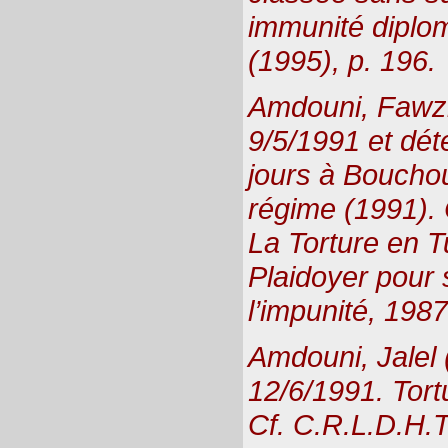
immunité diplo
(1995), p. 196.
Amdouni, Fawzi 
9/5/1991 et dét
jours à Bouchou
régime (1991). 
La Torture en T
Plaidoyer pour 
l’impunité, 1987
Amdouni, Jalel 
12/6/1991. Tort
Cf. C.R.L.D.H.T