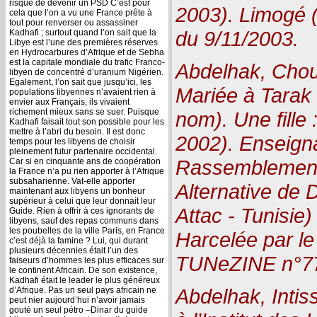
risque de devenir un PSD C’est pour
2003). Limogé
cela que l’on a vu une France prête à
tout pour renverser ou assassiner
du 9/11/2003.
Kadhafi ; surtout quand l’on sait que la
Libye est l’une des premières réserves
en Hydrocarbures d’Afrique et de Sebha
est la capitale mondiale du trafic Franco-
Abdelhak, Choui
libyen de concentré d’uranium Nigérien.
Egalement, l’on sait que jusqu’ici, les
Mariée à Tarak
populations libyennes n’avaient rien à
envier aux Français, ils vivaient
richement mieux sans se suer. Puisque
nom). Une fille
Kadhafi faisait tout son possible pour les
mettre à l’abri du besoin. Il est donc
2002). Enseign
temps pour les libyens de choisir
pleinement futur partenaire occidental.
Rassemblement
Car si en cinquante ans de coopération
la France n’a pu rien apporter à l’Afrique
subsaharienne. Vat-elle apporter
Alternative de
maintenant aux libyens un bonheur
supérieur à celui que leur donnait leur
Attac - Tunisie
Guide. Rien à offrir à ces ignorants de
libyens, sauf des repas communs dans
les poubelles de la ville Paris, en France
Harcelée par le 
c’est déjà la famine ? Lui, qui durant
plusieurs décennies était l’un des
TUNeZINE n°7
faiseurs d’hommes les plus efficaces sur
le continent Africain. De son existence,
Kadhafi était le leader le plus généreux
Abdelhak, Intis
d’Afrique. Pas un seul pays africain ne
peut nier aujourd’hui n’avoir jamais
gouté un seul pétro –Dinar du guide