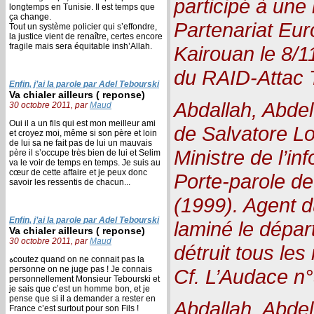
participé à une
longtemps en Tunisie. Il est temps que
ça change.
Partenariat Eu
Tout un système policier qui s’effondre,
la justice vient de renaître, certes encore
fragile mais sera équitable insh’Allah.
Kairouan le 8/
du RAID-Attac T
Enfin, j’ai la parole par Adel Tebourski
Va chialer ailleurs ( reponse)
Abdallah, Abde
30 octobre 2011, par
Maud
Oui il a un fils qui est mon meilleur ami
de Salvatore L
et croyez moi, même si son père et loin
de lui sa ne fait pas de lui un mauvais
Ministre de l’i
père il s’occupe très bien de lui et Selim
va le voir de temps en temps. Je suis au
cœur de cette affaire et je peux donc
Porte-parole de
savoir les ressentis de chacun...
(1999). Agent d
Enfin, j’ai la parole par Adel Tebourski
laminé le dépar
Va chialer ailleurs ( reponse)
30 octobre 2011, par
Maud
détruit tous les
ةcoutez quand on ne connait pas la
personne on ne juge pas ! Je connais
Cf. L’Audace n°
personnellement Monsieur Tebourski et
je sais que c’est un homme bon, et je
pense que si il a demander a rester en
Abdallah, Abde
France c’est surtout pour son Fils !