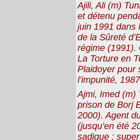
Ajili, Ali (m) T
et détenu penda
juin 1991 dans 
de la Sûreté d’E
régime (1991). 
La Torture en T
Plaidoyer pour 
l’impunité, 1987
Ajmi, Imed (m) 
prison de Borj 
2000). Agent du
(jusqu’en été 2
sadique : super