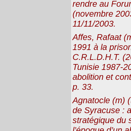
rendre au Foru
(novembre 200
11/11/2003.
Affes, Rafaat (
1991 à la prison
C.R.L.D.H.T. (2
Tunisie 1987-20
abolition et con
p. 33.
Agnatocle (m) (
de Syracuse : a
stratégique du 
l’époque d’un a