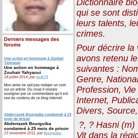
Dictionnaire bi
qui se sont dist
leurs talents, l
crimes.
Derniers messages des
forums
Pour décrire la
avons retenu le
Une action en hommage à Zouhair
Yahyaoui
suivantes : N
Une action en hommage à
Zouhair Yahyaoui
Genre, Nationali
18 juillet 2014, par
jectk79
Mon amie ne sait pas rediger un com
Profession, Vie 
sur un article. Du coup il voulais
souligner par ce commentaire qu’il est
Internet, Public
ravi du contenu de ce blog internet.
Divers, Source,
Abderrazek Bourguiba condamné à 25
mois de prison
?, ? Hasni (m) 
Abderrazek Bourguiba
condamné à 25 mois de prison
Vit dans la régi
15 novembre 2011, par
Bourguiba