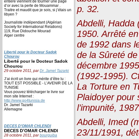
entière viennent de tourner une page
d’or avec la perte de Mouammar .
p. 32.
Traitre et maudit que je sois, si j’étais un
libyen ?
Abdelli, Hadda 
Journaliste indépendant (Algérian
Society for International Relations)
1950. Arrêté en
119, Rue Didouche Mourad
Alger centre
de 1992 dans le
de la Sûreté de 
Liberté pour le Docteur Sadok
Chourou
Liberté pour le Docteur Sadok
décembre 1995.
Chourou
29 octobre 2011, par
Dr. Jamel Tazarki
(1992-1995). Cf
J’ai écrit un livre qui mérite d’être lu :
TOUT EST POSSIBLE - L’AVENIR DE LA
La Torture en T
TUNISIE
Vous pouvez télécharger le livre sur
Plaidoyer pour 
mon site Internet :
http://www.go4tunisia.de
l’impunité, 1987
Dr. Jamel Tazarki
Allemagne
Abdelli, Imed (m
DECES D’OMAR CHLENDI
23/11/1991, dét
DECES D’OMAR CHLENDI
28 octobre 2011, par
bourguiba