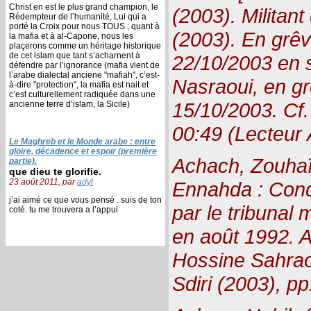
Christ en est le plus grand champion, le
(2003). Militan
Rédempteur de l’humanité, Lui qui a
porté la Croix pour nous TOUS ; quant à
(2003). En grêv
la mafia et à al-Capone, nous les
plaçerons comme un héritage historique
de cet islam que tant s’acharnent à
22/10/2003 en 
défendre par l’ignorance (mafia vient de
l’arabe dialectal anciene "mafiah", c’est-
Nasraoui, en gr
à-dire "protection", la mafia est nait et
c’est culturellement radiquée dans une
15/10/2003. Cf
ancienne terre d’islam, la Sicile)
00:49 (Lecteur 
Le Maghreb et le Monde arabe : entre
gloire, décadence et espoir (première
Achach, Zouhaï
partie).
que dieu te glorifie.
23 août 2011, par
adyl
Ennahda : Cond
j’ai aimé ce que vous pensé . suis de ton
par le tribunal
coté. tu me trouvera a l’appui
en août 1992. A
Hossine Sahraou
Sdiri (2003), pp