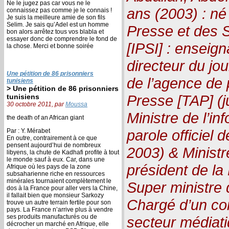
Ne le jugez pas car vous ne le
ans (2003) : né 
connaissez pas comme je le connais !
Je suis la meilleure amie de son fils
Selim. Je sais qu’Adel est un homme
Presse et des S
bon alors arrêtez tous vos blabla et
essayer donc de comprendre le fond de
[IPSI] : enseign
la chose. Merci et bonne soirée
directeur du jo
Une pétition de 86 prisonniers
de l’agence de 
tunisiens
> Une pétition de 86 prisonniers
Presse [TAP] (j
tunisiens
30 octobre 2011, par
Moussa
Ministre de l’in
the death of an African giant
parole officiel 
Par : Y. Mérabet
En outre, contrairement à ce que
pensent aujourd’hui de nombreux
2003) & Ministr
libyens, la chute de Kadhafi profite à tout
le monde sauf à eux. Car, dans une
président de la
Afrique où les pays de la zone
subsaharienne riche en ressources
minérales tournaient complètement le
Super ministre d
dos à la France pour aller vers la Chine,
il fallait bien que monsieur Sarkozy
Chargé d’un cont
trouve un autre terrain fertile pour son
pays. La France n’arrive plus à vendre
ses produits manufacturés ou de
secteur médiati
décrocher un marché en Afrique, elle