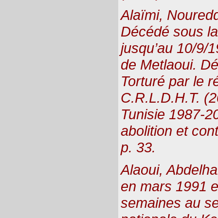
Alaïmi, Nouredd
Décédé sous la 
jusqu’au 10/9/1
de Metlaoui. Dé
Torturé par le r
C.R.L.D.H.T. (2
Tunisie 1987-20
abolition et con
p. 33.
Alaoui, Abdelha
en mars 1991 e
semaines au se