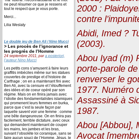
ne peut résumer ce que je ressens et
2000 : Plaidoyer
tout le respect que je vous porte.
contre l’impuni
Merci...
Lilia Weslaty
Abidi, Imed ? Tu
(2003).
Le double jeu de Ben Ali / Nino Mucci
> Les procès de l’ignorance et
les progrés de l’Homme
Abou Iyad (m) Pa
24 septembre 2011, par
a posteriori,
l’auteur Nino Mucci
porte-parole de
Les petits cons s’amusent à faire leurs
graffitis imbéciles même sur les statues
renverser le g
couvertes de prestige et d’histoire de
Carthage ; on en a maintenant fini avec
Ben Ali, avec la censure et l’étouffement
1977. Numéro d
des idées et de coeur opéré par son
régime. Mais on en finira jamais avec
Assassiné à Si
l’idiotie des fondamentalistes islamiques
qui promenent leurs femmes en burka,
parce que c’est la seule façon par
1987.
laquelle savent voir une femme : comme
une bête dangeureuse. On en finira pas
facilement, terrible dictature, avec ceux
Abou [Abbou], 
qui demandent maintenant de couper
les mains, les jambes et les bras,
Avocat [membre
suivant l’obsolète loi coranique, sans se
faire aucun souci de l’Homme. Jésus, le