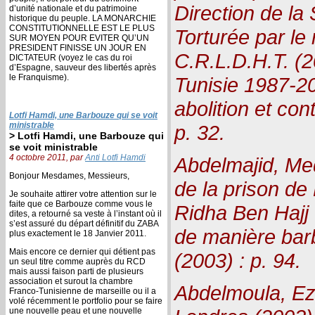
Direction de la 
d’unité nationale et du patrimoine
historique du peuple. LA MONARCHIE
CONSTITUTIONNELLE EST LE PLUS
Torturée par le
SUR MOYEN POUR EVITER QU’UN
PRESIDENT FINISSE UN JOUR EN
C.R.L.D.H.T. (2
DICTATEUR (voyez le cas du roi
d’Espagne, sauveur des libertés après
le Franquisme).
Tunisie 1987-20
abolition et con
Lotfi Hamdi, une Barbouze qui se voit
ministrable
p. 32.
> Lotfi Hamdi, une Barbouze qui
se voit ministrable
4 octobre 2011, par
Anti Lotfi Hamdi
Abdelmajid, Med
Bonjour Mesdames, Messieurs,
de la prison de 
Je souhaite attirer votre attention sur le
faite que ce Barbouze comme vous le
Ridha Ben Hajj 
dites, a retourné sa veste à l’instant où il
s’est assuré du départ définitif du ZABA
de manière barb
plus exactement le 18 Janvier 2011.
Mais encore ce dernier qui détient pas
(2003) : p. 94.
un seul titre comme auprès du RCD
mais aussi faison parti de plusieurs
association et surout la chambre
Abdelmoula, Ez
Franco-Tunisienne de marseille ou il a
volé récemment le portfolio pour se faire
une nouvelle peau et une nouvelle