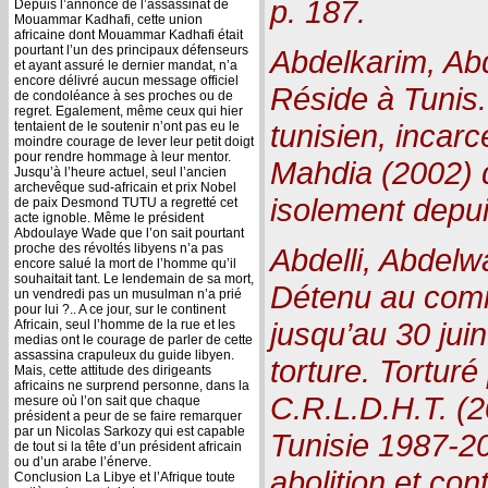
p. 187.
Depuis l’annonce de l’assassinat de
Mouammar Kadhafi, cette union
africaine dont Mouammar Kadhafi était
pourtant l’un des principaux défenseurs
Abdelkarim, Ab
et ayant assuré le dernier mandat, n’a
encore délivré aucun message officiel
Réside à Tunis.
de condoléance à ses proches ou de
regret. Egalement, même ceux qui hier
tunisien, incarc
tentaient de le soutenir n’ont pas eu le
moindre courage de lever leur petit doigt
pour rendre hommage à leur mentor.
Mahdia (2002) 
Jusqu’à l’heure actuel, seul l’ancien
archevêque sud-africain et prix Nobel
isolement depui
de paix Desmond TUTU a regretté cet
acte ignoble. Même le président
Abdoulaye Wade que l’on sait pourtant
proche des révoltés libyens n’a pas
Abdelli, Abdelw
encore salué la mort de l’homme qu’il
souhaitait tant. Le lendemain de sa mort,
Détenu au comm
un vendredi pas un musulman n’a prié
pour lui ?.. A ce jour, sur le continent
jusqu’au 30 jui
Africain, seul l’homme de la rue et les
medias ont le courage de parler de cette
assassina crapuleux du guide libyen.
torture. Torturé
Mais, cette attitude des dirigeants
africains ne surprend personne, dans la
C.R.L.D.H.T. (2
mesure où l’on sait que chaque
président a peur de se faire remarquer
par un Nicolas Sarkozy qui est capable
Tunisie 1987-20
de tout si la tête d’un président africain
ou d’un arabe l’énerve.
abolition et con
Conclusion La Libye et l’Afrique toute