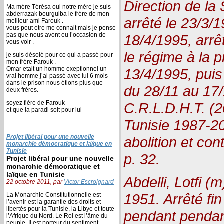
Direction de la 
Ma mére Térésa oui notre mére je suis
abderrazak bourguiba le frére de mon
arrêté le 23/3/
meilleur ami Farouk .
vous peut etre me connait mais je pense
pas que nous avont eu l’occasion de
18/4/1995, arrê
vous voir .
le régime à la pr
je suis désolé pour ce qui a passé pour
mon frére Farouk .
Omar etait un homme exeptionnel un
13/4/1995, puis
vrai homme j’ai passé avec lui 6 mois
dans le prison nous étions plus que
du 28/11 au 17/
deux fréres.
soyez fiére de Farouk
C.R.L.D.H.T. (2
et que la paradi soit pour lui
Tunisie 1987-20
Projet libéral pour une nouvelle
abolition et con
monarchie démocratique et laïque en
Tunisie
p. 32.
Projet libéral pour une nouvelle
monarchie démocratique et
laïque en Tunisie
Abdelli, Lotfi (
22 octobre 2011, par
Victor Escroignard
1951. Arrêté fi
La Monarchie Constitutionnelle est
l’avenir est la garantie des droits et
libertés pour la Tunisie, la Libye et toute
pendant pendan
l’Afrique du Nord. Le Roi est l’âme du
peuple, Il est porteur du sentiment