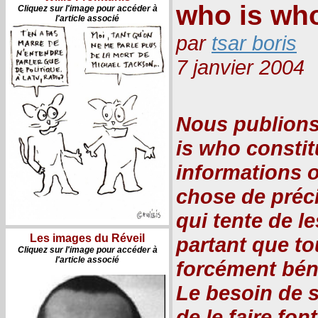
who is who
Cliquez sur l'image pour accéder à
l'article associé
par
tsar boris
7 janvier 2004
Nous publions
is who constit
informations o
chose de préc
qui tente de l
Les images du Réveil
partant que to
Cliquez sur l'image pour accéder à
l'article associé
forcément bén
Le besoin de s’
de le faire fo