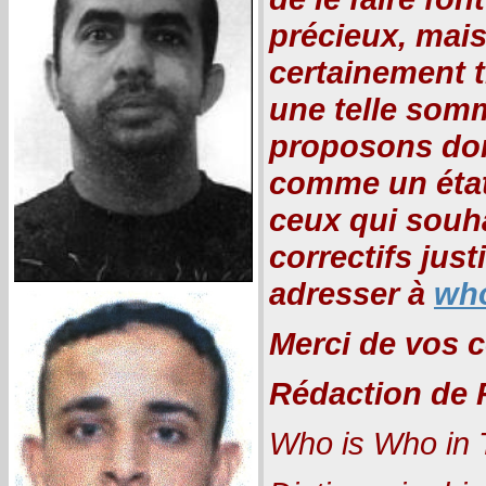
précieux, mais
certainement tr
une telle somm
proposons don
comme un état 
ceux qui souha
correctifs just
adresser à
who
Merci de vos c
Rédaction de 
Who is Who in 