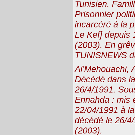
Tunisien. Famil
Prisonnier polit
incarcéré à la p
Le Kef] depuis 
(2003). En grêv
TUNISNEWS du
Al’Mehouachi, A
Décédé dans la 
26/4/1991. Sous
Ennahda : mis e
22/04/1991 à la
décédé le 26/4
(2003).