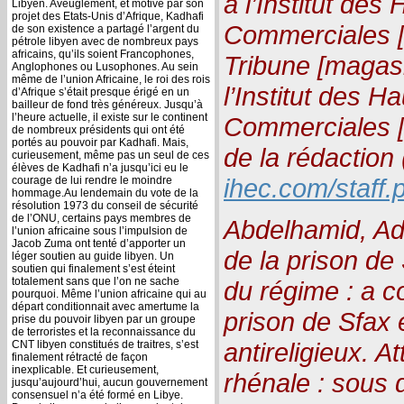
à l’Institut des
Libyen. Aveuglement, et motivé par son
projet des Etats-Unis d’Afrique, Kadhafi
Commerciales [
de son existence a partagé l’argent du
pétrole libyen avec de nombreux pays
africains, qu’ils soient Francophones,
Tribune [magas
Anglophones ou Lusophones. Au sein
même de l’union Africaine, le roi des rois
l’Institut des H
d’Afrique s’était presque érigé en un
bailleur de fond très généreux. Jusqu’à
l’heure actuelle, il existe sur le continent
Commerciales [
de nombreux présidents qui ont été
portés au pouvoir par Kadhafi. Mais,
de la rédaction
curieusement, même pas un seul de ces
élèves de Kadhafi n’a jusqu’ici eu le
ihec.com/staff.
courage de lui rendre le moindre
hommage.Au lendemain du vote de la
résolution 1973 du conseil de sécurité
de l’ONU, certains pays membres de
Abdelhamid, Ade
l’union africaine sous l’impulsion de
Jacob Zuma ont tenté d’apporter un
de la prison de
léger soutien au guide libyen. Un
soutien qui finalement s’est éteint
totalement sans que l’on ne sache
du régime : a c
pourquoi. Même l’union africaine qui au
départ conditionnait avec amertume la
prison de Sfax 
prise du pouvoir libyen par un groupe
de terroristes et la reconnaissance du
antireligieux. At
CNT libyen constitués de traitres, s’est
finalement rétracté de façon
inexplicable. Et curieusement,
rhénale : sous d
jusqu’aujourd’hui, aucun gouvernement
consensuel n’a été formé en Libye.