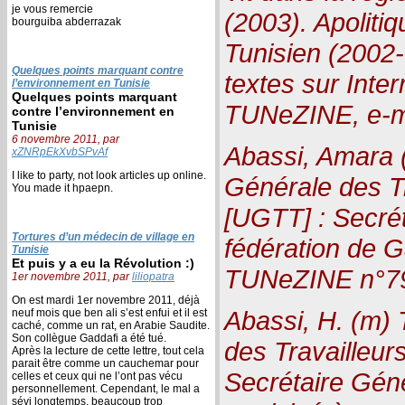
je vous remercie
(2003). Apolitiq
bourguiba abderrazak
Tunisien (2002
Quelques points marquant contre
textes sur Inte
l’environnement en Tunisie
Quelques points marquant
TUNeZINE, e-m
contre l’environnement en
Tunisie
6 novembre 2011, par
Abassi, Amara 
xZNRpEkXvbSPvAf
I like to party, not look articles up online.
Générale des Tr
You made it hpaepn.
[UGTT] : Secrét
Tortures d’un médecin de village en
fédération de G
Tunisie
Et puis y a eu la Révolution :)
TUNeZINE n°7
1er novembre 2011, par
liliopatra
On est mardi 1er novembre 2011, déjà
Abassi, H. (m) 
neuf mois que ben ali s’est enfui et il est
caché, comme un rat, en Arabie Saudite.
Son collègue Gaddafi a été tué.
des Travailleur
Après la lecture de cette lettre, tout cela
parait être comme un cauchemar pour
Secrétaire Géné
celles et ceux qui ne l’ont pas vécu
personnellement. Cependant, le mal a
sévi longtemps, beaucoup trop