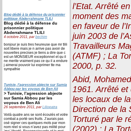
l’Etat. Arrêté e
moment des mani
Blog dédié à la défense du prisonnier
politique Abderrahmane TLILI
Blog dédié à la défense du
en faveur de l’
prisonnier politique
Abderrahmane TLILI
juin 2003 de l’
4 octobre 2011, par
bechim
Travailleurs M
bonjour je suis tres heureuse que mr tlili
soit libere mais je n arrive pas avoir de
nouvelles precises je tiens a dire que c
(ATMF) ; La Tor
est un MONSIEUR exceptionnel et qu il
ne merite vraiment pas ce qu il a endure
2000, p. 32.
j aimerai pouvoir lui exprimer tte ma
sympathie
Abid, Mohamed 
Tunisie, l’agression abjecte sur Samia
1961. Arrêté et
Abbou par les voyous de Ben Ali
> Tunisie, l’agression abjecte
les locaux de la
sur Samia Abbou par les
voyous de Ben Ali
Direction de la 
26 septembre 2011, par
Liliopatra
Voilà quatre ans se sont écoulés et votre
Torturé par le 
combat a porté ses fruits. J’aurais pas
osé signer ces quelques mots par mon
(2002) : La Tor
nom réel si vous n’avez pas milité pour
’ma’ liberté. Reconnaissante et le mot