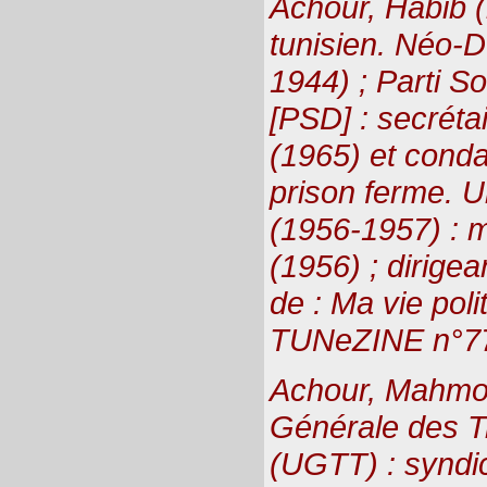
Achour, Habib (
tunisien. Néo-
1944) ; Parti So
[PSD] : secréta
(1965) et cond
prison ferme. U
(1956-1957) : 
(1956) ; dirige
de : Ma vie poli
TUNeZINE n°7
Achour, Mahmou
Générale des Tr
(UGTT) : syndic