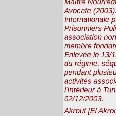
Maître Nourredi
Avocate (2003).
Internationale 
Prisonniers Pol
association non
membre fondate
Enlevée le 13/
du régime, séqu
pendant plusie
activités assoc
l’Intérieur à T
02/12/2003.
Akrout [El Akr