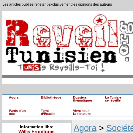
Les articles publiés réflètent exclusivement les opinions des auteurs
Agora
Bibliothèque
Dossiers
La Tunisie
thématiques
se réveille
Partis d’un
Terre
Vivre sous
tout
d’Ecueils
la dictature
Agora
>
Sociét
Information libre
Willis Fromtunis