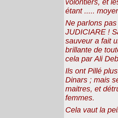
volontiers, et 
étant ..... moyen
Ne parlons pa
JUDICIARE ! Sa
sauveur a fait 
brillante de to
cela par Ali Deb
Ils ont Pillé plu
Dinars ; mais se
maitres, et détr
femmes.
Cela vaut la pe