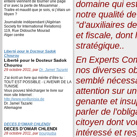
domaine qui est 
entière viennent de tourner une page
d’or avec la perte de Mouammar .
Traitre et maudit que je sois, si j’étais un
notre qualité d
libyen ?
"d’auxiliaires d
Journaliste indépendant (Algérian
Society for International Relations)
119, Rue Didouche Mourad
et fiscale, dont
Alger centre
stratégique..
Liberté pour le Docteur Sadok
Chourou
En Experts Com
Liberté pour le Docteur Sadok
Chourou
nos diverses obl
29 octobre 2011, par
Dr. Jamel Tazarki
semblé nécessai
J’ai écrit un livre qui mérite d’être lu :
TOUT EST POSSIBLE - L’AVENIR DE LA
TUNISIE
attention sur u
Vous pouvez télécharger le livre sur
mon site Internet :
genante et insu
http://www.go4tunisia.de
Dr. Jamel Tazarki
Allemagne
parler de l’oblig
citoyen dont vou
DECES D’OMAR CHLENDI
DECES D’OMAR CHLENDI
intéressé et re
28 octobre 2011, par
bourguiba