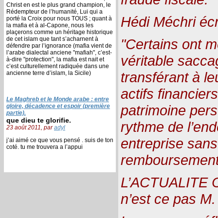
Christ en est le plus grand champion, le
Rédempteur de l’humanité, Lui qui a
Hédi Méchri écri
porté la Croix pour nous TOUS ; quant à
la mafia et à al-Capone, nous les
plaçerons comme un héritage historique
de cet islam que tant s’acharnent à
"Certains ont 
défendre par l’ignorance (mafia vient de
l’arabe dialectal anciene "mafiah", c’est-
véritable sacca
à-dire "protection", la mafia est nait et
c’est culturellement radiquée dans une
transférant à l
ancienne terre d’islam, la Sicile)
actifs financier
Le Maghreb et le Monde arabe : entre
patrimoine pers
gloire, décadence et espoir (première
partie).
que dieu te glorifie.
rythme de l’end
23 août 2011, par
adyl
entreprise sans
j’ai aimé ce que vous pensé . suis de ton
coté. tu me trouvera a l’appui
remboursement
L’ACTUALITE 
n’est ce pas M. 