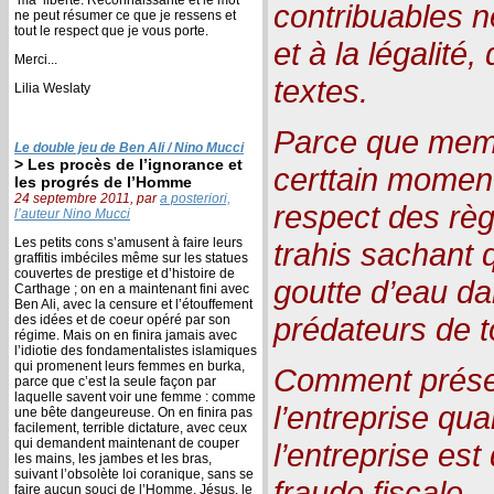
contribuables ne
ne peut résumer ce que je ressens et
tout le respect que je vous porte.
et à la légalité,
Merci...
textes.
Lilia Weslaty
Parce que meme
Le double jeu de Ben Ali / Nino Mucci
> Les procès de l’ignorance et
certtain moment
les progrés de l’Homme
24 septembre 2011, par
a posteriori,
respect des règ
l’auteur Nino Mucci
Les petits cons s’amusent à faire leurs
trahis sachant q
graffitis imbéciles même sur les statues
couvertes de prestige et d’histoire de
goutte d’eau d
Carthage ; on en a maintenant fini avec
Ben Ali, avec la censure et l’étouffement
prédateurs de 
des idées et de coeur opéré par son
régime. Mais on en finira jamais avec
l’idiotie des fondamentalistes islamiques
qui promenent leurs femmes en burka,
Comment préser
parce que c’est la seule façon par
laquelle savent voir une femme : comme
l’entreprise qu
une bête dangeureuse. On en finira pas
facilement, terrible dictature, avec ceux
qui demandent maintenant de couper
l’entreprise es
les mains, les jambes et les bras,
suivant l’obsolète loi coranique, sans se
fraude fiscale.
faire aucun souci de l’Homme. Jésus, le