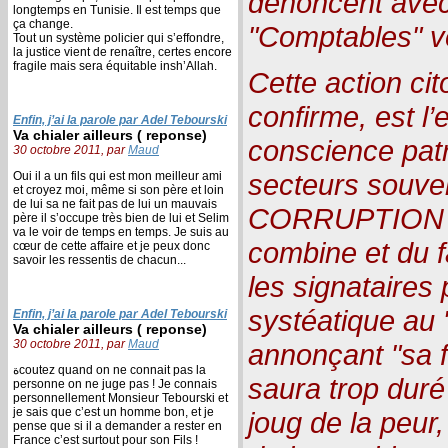
dénoncent avec
longtemps en Tunisie. Il est temps que
ça change.
"Comptables" v
Tout un système policier qui s’effondre,
la justice vient de renaître, certes encore
fragile mais sera équitable insh’Allah.
Cette action cit
confirme, est l’
Enfin, j’ai la parole par Adel Tebourski
Va chialer ailleurs ( reponse)
conscience patr
30 octobre 2011, par
Maud
secteurs souven
Oui il a un fils qui est mon meilleur ami
et croyez moi, même si son père et loin
de lui sa ne fait pas de lui un mauvais
CORRUPTION et 
père il s’occupe très bien de lui et Selim
va le voir de temps en temps. Je suis au
combine et du f
cœur de cette affaire et je peux donc
savoir les ressentis de chacun...
les signataires
systéatique au 
Enfin, j’ai la parole par Adel Tebourski
Va chialer ailleurs ( reponse)
30 octobre 2011, par
Maud
annonçant "sa f
ةcoutez quand on ne connait pas la
saura trop duré 
personne on ne juge pas ! Je connais
personnellement Monsieur Tebourski et
je sais que c’est un homme bon, et je
joug de la peur,
pense que si il a demander a rester en
France c’est surtout pour son Fils !