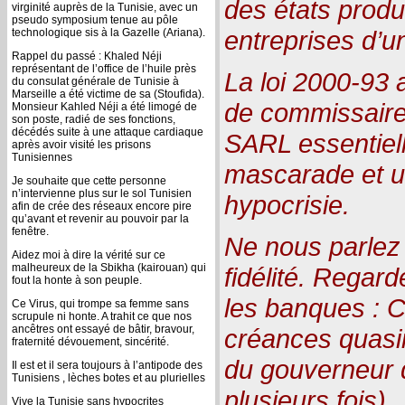
des états produi
virginité auprès de la Tunisie, avec un
pseudo symposium tenue au pôle
entreprises d’u
technologique sis à la Gazelle (Ariana).
Rappel du passé : Khaled Néji
représentant de l’office de l’huile près
La loi 2000-93 a
du consulat générale de Tunisie à
Marseille a été victime de sa (Stoufida).
de commissaire
Monsieur Kahled Néji a été limogé de
son poste, radié de ses fonctions,
décédés suite à une attaque cardiaque
SARL essentiel
après avoir visité les prisons
Tunisiennes
mascarade et u
Je souhaite que cette personne
n’intervienne plus sur le sol Tunisien
hypocrisie.
afin de crée des réseaux encore pire
qu’avant et revenir au pouvoir par la
fenêtre.
Ne nous parlez p
Aidez moi à dire la vérité sur ce
malheureux de la Sbikha (kairouan) qui
fidélité. Regard
fout la honte à son peuple.
les banques : Ci
Ce Virus, qui trompe sa femme sans
scrupule ni honte. A trahit ce que nos
ancêtres ont essayé de bâtir, bravour,
créances quasi
fraternité dévouement, sincérité.
du gouverneur 
Il est et il sera toujours à l’antipode des
Tunisiens , lèches botes et au plurielles
plusieurs fois).
Vive la Tunisie sans hypocrites