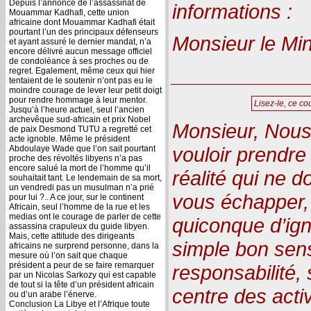
Depuis l’annonce de l’assassinat de
informations :
Mouammar Kadhafi, cette union
africaine dont Mouammar Kadhafi était
pourtant l’un des principaux défenseurs
Monsieur le Min
et ayant assuré le dernier mandat, n’a
encore délivré aucun message officiel
de condoléance à ses proches ou de
____________
regret. Egalement, même ceux qui hier
tentaient de le soutenir n’ont pas eu le
moindre courage de lever leur petit doigt
pour rendre hommage à leur mentor.
Lisez-le, ce cou
Jusqu’à l’heure actuel, seul l’ancien
archevêque sud-africain et prix Nobel
Monsieur, Nous
de paix Desmond TUTU a regretté cet
acte ignoble. Même le président
vouloir prendr
Abdoulaye Wade que l’on sait pourtant
proche des révoltés libyens n’a pas
encore salué la mort de l’homme qu’il
réalité qui ne d
souhaitait tant. Le lendemain de sa mort,
un vendredi pas un musulman n’a prié
vous échapper, o
pour lui ?.. A ce jour, sur le continent
Africain, seul l’homme de la rue et les
medias ont le courage de parler de cette
quiconque d’ign
assassina crapuleux du guide libyen.
Mais, cette attitude des dirigeants
simple bon sens
africains ne surprend personne, dans la
mesure où l’on sait que chaque
président a peur de se faire remarquer
responsabilité,
par un Nicolas Sarkozy qui est capable
de tout si la tête d’un président africain
centre des acti
ou d’un arabe l’énerve.
Conclusion La Libye et l’Afrique toute