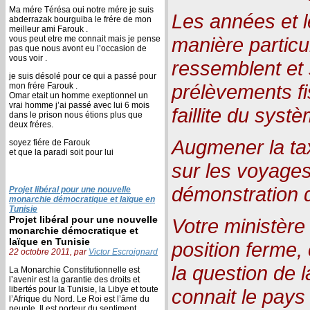
Ma mére Térésa oui notre mére je suis
Les années et l
abderrazak bourguiba le frére de mon
meilleur ami Farouk .
manière particul
vous peut etre me connait mais je pense
pas que nous avont eu l’occasion de
vous voir .
ressemblent et
je suis désolé pour ce qui a passé pour
prélèvements fi
mon frére Farouk .
Omar etait un homme exeptionnel un
vrai homme j’ai passé avec lui 6 mois
faillite du systè
dans le prison nous étions plus que
deux fréres.
Augmener la tax
soyez fiére de Farouk
et que la paradi soit pour lui
sur les voyages
démonstration d
Projet libéral pour une nouvelle
monarchie démocratique et laïque en
Tunisie
Projet libéral pour une nouvelle
Votre ministère
monarchie démocratique et
laïque en Tunisie
position ferme,
22 octobre 2011, par
Victor Escroignard
la question de l
La Monarchie Constitutionnelle est
l’avenir est la garantie des droits et
libertés pour la Tunisie, la Libye et toute
connait le pays 
l’Afrique du Nord. Le Roi est l’âme du
peuple, Il est porteur du sentiment