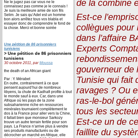
de la combine e
Ne le jugez pas car vous ne le
connaissez pas comme je le connais !
Je suis la meilleure amie de son fils
Est-ce l’empris
Selim. Je sais qu’Adel est un homme
bon alors arrêtez tous vos blabla et
essayer donc de comprendre le fond de
collègues pour l
la chose. Merci et bonne soirée
dans l’affaire 
Une pétition de 86 prisonniers
Experts Comptab
tunisiens
> Une pétition de 86 prisonniers
rebondissement
tunisiens
30 octobre 2011, par
Moussa
gouverneur de 
the death of an African giant
Tunisie qui fai
Par : Y. Mérabet
En outre, contrairement à ce que
ravages ? Ou es
pensent aujourd’hui de nombreux
libyens, la chute de Kadhafi profite à tout
le monde sauf à eux. Car, dans une
ras-le-bol géné
Afrique où les pays de la zone
subsaharienne riche en ressources
tous les secteu
minérales tournaient complètement le
dos à la France pour aller vers la Chine,
il fallait bien que monsieur Sarkozy
Est-ce un de ce
trouve un autre terrain fertile pour son
pays. La France n’arrive plus à vendre
faillite du systè
ses produits manufacturés ou de
décrocher un marché en Afrique, elle