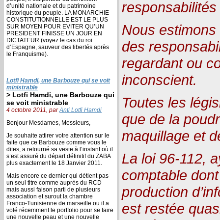
responsabilités
d’unité nationale et du patrimoine
historique du peuple. LA MONARCHIE
CONSTITUTIONNELLE EST LE PLUS
Nous estimons 
SUR MOYEN POUR EVITER QU’UN
PRESIDENT FINISSE UN JOUR EN
DICTATEUR (voyez le cas du roi
des responsabil
d’Espagne, sauveur des libertés après
le Franquisme).
regardant ou co
inconscient.
Lotfi Hamdi, une Barbouze qui se voit
ministrable
> Lotfi Hamdi, une Barbouze qui
Toutes les légi
se voit ministrable
4 octobre 2011, par
Anti Lotfi Hamdi
que de la poud
Bonjour Mesdames, Messieurs,
maquillage et de
Je souhaite attirer votre attention sur le
faite que ce Barbouze comme vous le
dites, a retourné sa veste à l’instant où il
La loi 96-112, a
s’est assuré du départ définitif du ZABA
plus exactement le 18 Janvier 2011.
comptable dont l
Mais encore ce dernier qui détient pas
un seul titre comme auprès du RCD
production d’in
mais aussi faison parti de plusieurs
association et surout la chambre
Franco-Tunisienne de marseille ou il a
est restée quas
volé récemment le portfolio pour se faire
une nouvelle peau et une nouvelle