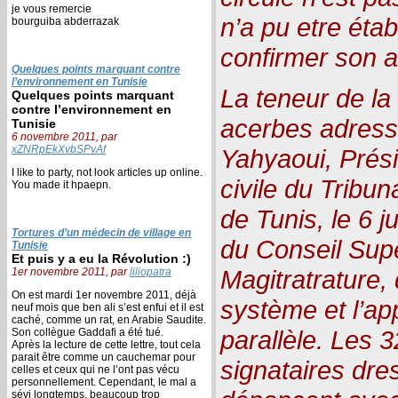
je vous remercie
n’a pu etre éta
bourguiba abderrazak
confirmer son a
Quelques points marquant contre
l’environnement en Tunisie
La teneur de la 
Quelques points marquant
contre l’environnement en
acerbes adress
Tunisie
6 novembre 2011, par
xZNRpEkXvbSPvAf
Yahyaoui, Prés
I like to party, not look articles up online.
civile du Tribu
You made it hpaepn.
de Tunis, le 6 j
Tortures d’un médecin de village en
du Conseil Supé
Tunisie
Et puis y a eu la Révolution :)
Magitratrature,
1er novembre 2011, par
liliopatra
On est mardi 1er novembre 2011, déjà
système et l’app
neuf mois que ben ali s’est enfui et il est
caché, comme un rat, en Arabie Saudite.
parallèle. Les 
Son collègue Gaddafi a été tué.
Après la lecture de cette lettre, tout cela
parait être comme un cauchemar pour
signataires dre
celles et ceux qui ne l’ont pas vécu
personnellement. Cependant, le mal a
sévi longtemps, beaucoup trop