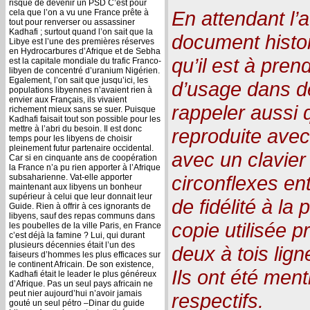
risque de devenir un PSD C’est pour
En attendant l’a
cela que l’on a vu une France prête à
tout pour renverser ou assassiner
Kadhafi ; surtout quand l’on sait que la
document histor
Libye est l’une des premières réserves
en Hydrocarbures d’Afrique et de Sebha
qu’il est à pre
est la capitale mondiale du trafic Franco-
libyen de concentré d’uranium Nigérien.
Egalement, l’on sait que jusqu’ici, les
d’usage dans de 
populations libyennes n’avaient rien à
envier aux Français, ils vivaient
rappeler aussi 
richement mieux sans se suer. Puisque
Kadhafi faisait tout son possible pour les
mettre à l’abri du besoin. Il est donc
reproduite ave
temps pour les libyens de choisir
pleinement futur partenaire occidental.
avec un clavier
Car si en cinquante ans de coopération
la France n’a pu rien apporter à l’Afrique
circonflexes ent
subsaharienne. Vat-elle apporter
maintenant aux libyens un bonheur
supérieur à celui que leur donnait leur
de fidélité à la
Guide. Rien à offrir à ces ignorants de
libyens, sauf des repas communs dans
copie utilisée 
les poubelles de la ville Paris, en France
c’est déjà la famine ? Lui, qui durant
plusieurs décennies était l’un des
deux à tois lig
faiseurs d’hommes les plus efficaces sur
le continent Africain. De son existence,
Ils ont été men
Kadhafi était le leader le plus généreux
d’Afrique. Pas un seul pays africain ne
peut nier aujourd’hui n’avoir jamais
respectifs.
gouté un seul pétro –Dinar du guide