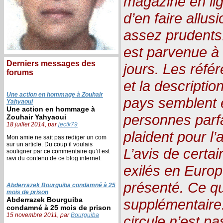
magazine en lig
d’en faire allus
assez prudents.
est parvenue à 
Derniers messages des
jours. Les référ
forums
et la description
Une action en hommage à Zouhair
pays semblent e
Yahyaoui
Une action en hommage à
personnes parf
Zouhair Yahyaoui
18 juillet 2014, par
jectk79
plaident pour l
Mon amie ne sait pas rediger un com
sur un article. Du coup il voulais
L’avis de certa
souligner par ce commentaire qu’il est
ravi du contenu de ce blog internet.
exilés en Europ
présenté. Ce qu
Abderrazek Bourguiba condamné à 25
mois de prison
Abderrazek Bourguiba
supplémentaire
condamné à 25 mois de prison
15 novembre 2011, par
Bourguiba
circule n’est p