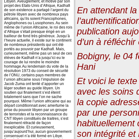
Libyen. Aveuglement, et motivé par son
projet des Etats-Unis d’Afrique, Kadhafi
En attendant la
de son existence a partagé l’argent du
pétrole libyen avec de nombreux pays
l’authentificat
africains, qu’ils soient Francophones,
Anglophones ou Lusophones. Au sein
même de l’union Africaine, le roi des rois
publication aujo
d’Afrique s’était presque érigé en un
bailleur de fond très généreux. Jusqu’à
d’un à réfléchir 
l’heure actuelle, il existe sur le continent
de nombreux présidents qui ont été
portés au pouvoir par Kadhafi. Mais,
Bobigny, le 04 
curieusement, même pas un seul de ces
élèves de Kadhafi n’a jusqu’ici eu le
courage de lui rendre le moindre
Hani
hommage.Au lendemain du vote de la
résolution 1973 du conseil de sécurité
de l’ONU, certains pays membres de
Et voici le texte
l’union africaine sous l’impulsion de
Jacob Zuma ont tenté d’apporter un
léger soutien au guide libyen. Un
avec les soins 
soutien qui finalement s’est éteint
totalement sans que l’on ne sache
la copie adress
pourquoi. Même l’union africaine qui au
départ conditionnait avec amertume la
par une person
prise du pouvoir libyen par un groupe
de terroristes et la reconnaissance du
CNT libyen constitués de traitres, s’est
habituellement 
finalement rétracté de façon
inexplicable. Et curieusement,
son intégrité et 
jusqu’aujourd’hui, aucun gouvernement
consensuel n’a été formé en Libye.