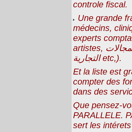
controle fiscal.
Une grande fr
médecins, clini
experts comptab
artistes, السمسارة في كل المجالات
التجارية etc,).
Et la liste est
compter des fon
dans des servic
Que pensez-vo
PARALLELE. PA
sert les intéret