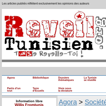
Les articles publiés réflètent exclusivement les opinions des auteurs
Agora
Bibliothèque
Dossiers
La Tunisie
thématiques
se réveille
Partis d’un
Terre
Vivre sous
tout
d’Ecueils
la dictature
Agora
>
Sociét
Information libre
Willis Fromtunis