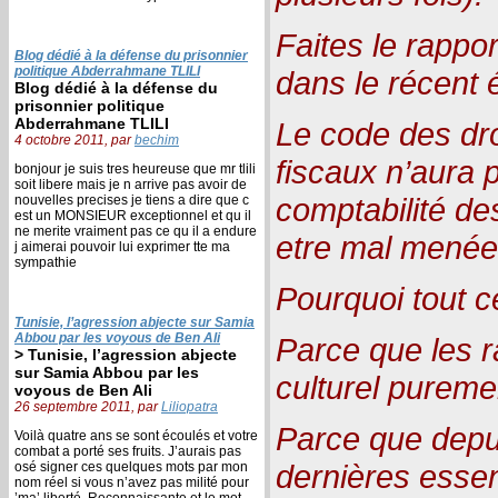
Faites le rappor
Blog dédié à la défense du prisonnier
politique Abderrahmane TLILI
dans le récent 
Blog dédié à la défense du
prisonnier politique
Abderrahmane TLILI
Le code des dro
4 octobre 2011, par
bechim
fiscaux n’aura p
bonjour je suis tres heureuse que mr tlili
soit libere mais je n arrive pas avoir de
comptabilité de
nouvelles precises je tiens a dire que c
est un MONSIEUR exceptionnel et qu il
ne merite vraiment pas ce qu il a endure
etre mal menée
j aimerai pouvoir lui exprimer tte ma
sympathie
Pourquoi tout c
Tunisie, l’agression abjecte sur Samia
Abbou par les voyous de Ben Ali
Parce que les r
> Tunisie, l’agression abjecte
sur Samia Abbou par les
culturel pureme
voyous de Ben Ali
26 septembre 2011, par
Liliopatra
Parce que depui
Voilà quatre ans se sont écoulés et votre
combat a porté ses fruits. J’aurais pas
dernières essen
osé signer ces quelques mots par mon
nom réel si vous n’avez pas milité pour
’ma’ liberté. Reconnaissante et le mot