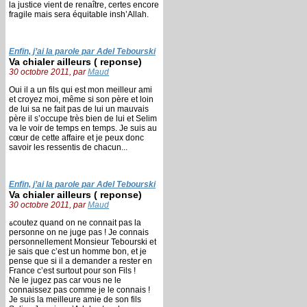
la justice vient de renaître, certes encore
fragile mais sera équitable insh’Allah.
Enfin, j’ai la parole par Adel Tebourski
Va chialer ailleurs ( reponse)
30 octobre 2011, par
Maud
Oui il a un fils qui est mon meilleur ami
et croyez moi, même si son père et loin
de lui sa ne fait pas de lui un mauvais
père il s’occupe très bien de lui et Selim
va le voir de temps en temps. Je suis au
cœur de cette affaire et je peux donc
savoir les ressentis de chacun...
Enfin, j’ai la parole par Adel Tebourski
Va chialer ailleurs ( reponse)
30 octobre 2011, par
Maud
ةcoutez quand on ne connait pas la
personne on ne juge pas ! Je connais
personnellement Monsieur Tebourski et
je sais que c’est un homme bon, et je
pense que si il a demander a rester en
France c’est surtout pour son Fils !
Ne le jugez pas car vous ne le
connaissez pas comme je le connais !
Je suis la meilleure amie de son fils