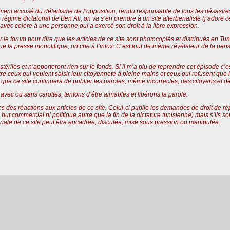
ment accusé du défaitisme de l’opposition, rendu responsable de tous les désastr
e régime dictatorial de Ben Ali, on va s’en prendre à un site
alterbenaliste
(j’adore c
 avec colère à une personne qui a exercé son droit à la libre expression.
r le forum pour dire que les articles de ce site sont photocopiés et distribués en Tu
ue la presse monolitique, on crie à l’intox. C’est tout de même révélateur de la pens
riles et n’apporteront rien sur le fonds. Si il m’a plu de reprendre cet épisode c’es
e ceux qui veulent saisir leur citoyenneté à pleine mains et ceux qui refusent que la p
 que ce site continuera de publier les paroles, même incorrectes, des citoyens et d
 avec ou sans carottes, tentons d’être aimables et libérons la parole.
ums des réactions aux articles de ce site. Celui-ci publie les demandes de droit de ré
 but commercial ni politique autre que la fin de la dictature tunisienne) mais s’ils s
oriale de ce site peut être encadrée, discutée, mise sous pression ou manipulée.