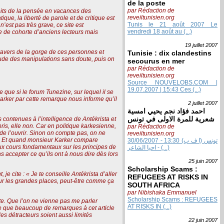
de la poste
par Rédaction de
roits de la pensée en vacances des
reveiltunisien.org
que, la liberté de parole et de critique est
Tunis le 21 août 2007 Le
est pas très grave, ce site est
vendredi 18 août au (...)
te de cohorte d’anciens lecteurs mais
19 juillet
2007
 travers de la gorge de ces personnes et
Tunisie : dix clandestins
itude des manipulations sans doute, puis on
secourus en mer
par Rédaction de
reveiltunisien.org
Source NOUVELOBS.COM |
19.07.2007 | 15:43 Ces (...)
e que si le forum Tunezine, sur lequel il se
arker par cette remarque nous informe qu’il
2 juillet
2007
احمد فؤاد نجم يحيي امسية
شعرية للمرة الاولى في تونس
s contenues à l’intelligence de Antékrista et
ris, elle non. Car en politique
karkesienne
,
par Rédaction de
t de l’ouvrir. Sinon on compte pas, on ne
reveiltunisien.org
irs. Et quand monsieur Karker compare
30/06/2007 - 13:30 تونس (ا ف ب)
ux cours fondamentaux sur les principes de
- احيا الشاعر (...)
as accepter ce qu’ils ont à nous dire dès lors
25 juin
2007
Scholarship Scams :
e cite : « Je te conseille Antékrista d’aller
REFUGEES AT RISKS IN
sur les grandes places, peut-être comme ça
SOUTH AFRICA
par Nibishaka Emmanuel
Scholarship Scams : REFUGEES
pute. Que l’on ne vienne pas me parler
AT RISKS IN (...)
eine que beaucoup de remarques à cet article
es détracteurs soient aussi limités
22 juin
2007