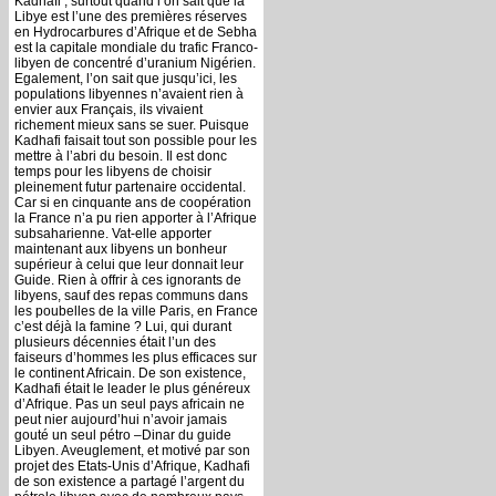
Kadhafi ; surtout quand l’on sait que la
Libye est l’une des premières réserves
en Hydrocarbures d’Afrique et de Sebha
est la capitale mondiale du trafic Franco-
libyen de concentré d’uranium Nigérien.
Egalement, l’on sait que jusqu’ici, les
populations libyennes n’avaient rien à
envier aux Français, ils vivaient
richement mieux sans se suer. Puisque
Kadhafi faisait tout son possible pour les
mettre à l’abri du besoin. Il est donc
temps pour les libyens de choisir
pleinement futur partenaire occidental.
Car si en cinquante ans de coopération
la France n’a pu rien apporter à l’Afrique
subsaharienne. Vat-elle apporter
maintenant aux libyens un bonheur
supérieur à celui que leur donnait leur
Guide. Rien à offrir à ces ignorants de
libyens, sauf des repas communs dans
les poubelles de la ville Paris, en France
c’est déjà la famine ? Lui, qui durant
plusieurs décennies était l’un des
faiseurs d’hommes les plus efficaces sur
le continent Africain. De son existence,
Kadhafi était le leader le plus généreux
d’Afrique. Pas un seul pays africain ne
peut nier aujourd’hui n’avoir jamais
gouté un seul pétro –Dinar du guide
Libyen. Aveuglement, et motivé par son
projet des Etats-Unis d’Afrique, Kadhafi
de son existence a partagé l’argent du