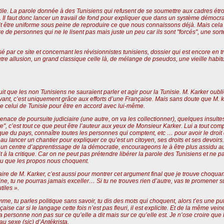
 futile. La parole donnée à des Tunisiens qui refusent de se soumettre aux cadres ét
. Il faut donc lancer un travail de fond pour expliquer que dans un système démocrati
t être uniforme sous peine de reproduire ce que nous connaissons déjà. Mais cela n’
e de personnes qui ne le lisent pas mais juste un peu car ils sont "forcés", une sor
usé par ce site et concernant les révisionnistes tunisiens, dossier qui est encore en
utre allusion, un grand classique celle là, de mélange de pseudos, une vieille hab
it que les non Tunisiens ne sauraient parler et agir pour la Tunisie. M. Karker oubli
vant, c’est uniquement grâce aux efforts d’une Française. Mais sans doute que M. k
e celui de Tunisie pour être en accord avec lui-même.
menace de poursuite judiciaire (une autre, on va les collectionner), quelques insulte
te", c’est tout ce que peut être l’auteur aux yeux de Monsieur Karker. Lui a tout comp
litique du pays, connaître toutes les personnes qui comptent, etc … pour avoir le droi
ouveau lancer un chantier pour expliquer ce qu’est un citoyen, ses droits et ses devo
 un centre d’apprentissage de la démocratie, encourageons le à être plus assidu a
t à la critique. Car on ne peut pas prétendre libérer la parole des Tunisiens et ne p
u que les propos nous choquent.
re de M. Karker, c’est aussi pour montrer cet argument final que je trouve choquant, j
e, tu ne pourras jamais exceller… Si tu ne trouves rien d’autre, vas te promener 
tiles ».
femme, tu parles politique sans savoir, tu dis des mots qui choquent, alors t’es une 
ise car si le langage cette fois n’est pas fleuri, il est explicite. Et de la même v
 personne non pas sur ce qu’elle a dit mais sur ce qu’elle est. Je n’ose croire que l
au sexe (sic) d’Antékrista.