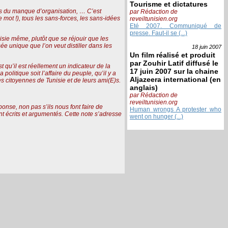
Tourisme et dictatures
es du manque d’organisation, … C’est
par Rédaction de
e mot !), tous les sans-forces, les sans-idées
reveiltunisien.org
Eté 2007. Communiqué de
presse. Faut-il se (...)
nisie même, plutôt que se réjouir que les
ée unique que l’on veut distiller dans les
18 juin
2007
Un film réalisé et produit
par Zouhir Latif diffusé le
t qu’il est réellement un indicateur de la
17 juin 2007 sur la chaine
olitique soit l’affaire du peuple, qu’il y a
Aljazeera international (en
es citoyennes de Tunisie et de leurs ami(E)s.
anglais)
par Rédaction de
reveiltunisien.org
ponse, non pas s’ils nous font faire de
Human wrongs A protester who
ont écrits et argumentés. Cette note s’adresse
went on hunger (...)