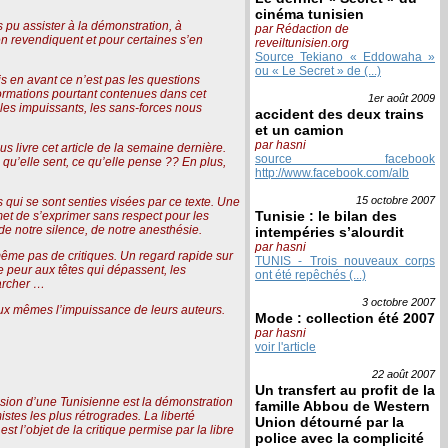
cinéma tunisien
pu assister à la démonstration, à
par Rédaction de
n revendiquent et pour certaines s’en
reveiltunisien.org
Source Tekiano « Eddowaha »
ou « Le Secret » de (...)
mis en avant ce n’est pas les questions
formations pourtant contenues dans cet
1er août
2009
 les impuissants, les sans-forces nous
accident des deux trains
et un camion
par hasni
s livre cet article de la semaine dernière.
source facebook
qu’elle sent, ce qu’elle pense ?? En plus,
http://www.facebook.com/alb
15 octobre
2007
s qui se sont senties visées par ce texte. Une
Tunisie : le bilan des
met de s’exprimer sans respect pour les
 de notre silence, de notre anesthésie.
intempéries s’alourdit
par hasni
 même pas de critiques. Un regard rapide sur
TUNIS - Trois nouveaux corps
ire peur aux têtes qui dépassent, les
ont été repêchés (...)
marcher …
3 octobre
2007
eux mêmes l’impuissance de leurs auteurs.
Mode : collection été 2007
par hasni
voir l'article
22 août
2007
Un transfert au profit de la
ression d’une Tunisienne est la démonstration
famille Abbou de Western
tes les plus rétrogrades. La liberté
Union détourné par la
t l’objet de la critique permise par la libre
police avec la complicité