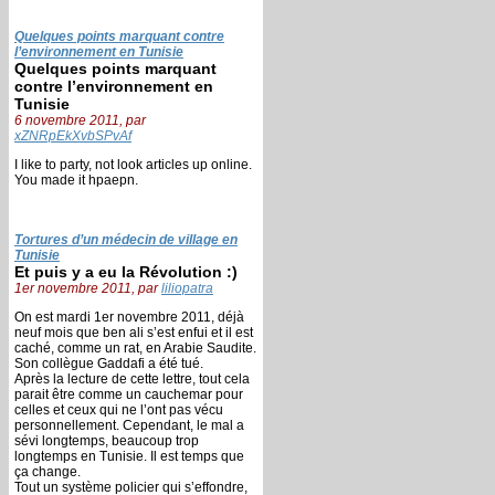
Quelques points marquant contre
l’environnement en Tunisie
Quelques points marquant
contre l’environnement en
Tunisie
6 novembre 2011, par
xZNRpEkXvbSPvAf
I like to party, not look articles up online.
You made it hpaepn.
Tortures d’un médecin de village en
Tunisie
Et puis y a eu la Révolution :)
1er novembre 2011, par
liliopatra
On est mardi 1er novembre 2011, déjà
neuf mois que ben ali s’est enfui et il est
caché, comme un rat, en Arabie Saudite.
Son collègue Gaddafi a été tué.
Après la lecture de cette lettre, tout cela
parait être comme un cauchemar pour
celles et ceux qui ne l’ont pas vécu
personnellement. Cependant, le mal a
sévi longtemps, beaucoup trop
longtemps en Tunisie. Il est temps que
ça change.
Tout un système policier qui s’effondre,