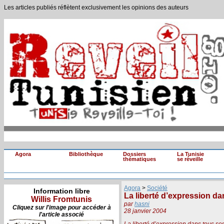
Les articles publiés réflètent exclusivement les opinions des auteurs
Agora
Bibliothèque
Dossiers
La Tunisie
thématiques
se réveille
Agora
>
Société
Information libre
La liberté d’expression da
Willis Fromtunis
par
hasni
Cliquez sur l'image pour accéder à
28 janvier 2004
l'article associé
La liberté d’expression dans tous ses