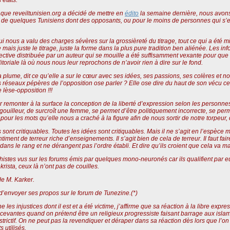
le que reveiltunisien.org a décidé de mettre en
édito
la semaine dernière, nous avons 
de quelques Tunisiens dont des opposants, ou pour le moins de personnes qui s’e
qui nous a valu des charges sévères sur la grossièreté du titrage, tout ce qui a été 
ais juste le titrage, juste la forme dans la plus pure tradition
ben aliénée
. Les in
llective distribuée par un auteur qui se mouille a été suffisamment vexante pour que
itoriale là où nous nous leur reprochons de n’avoir rien à dire sur le fond.
plume, dit ce qu’elle a sur le cœur avec ses idées, ses passions, ses colères et nou
réseaux pépères de l’opposition ose parler ? Elle ose dire du haut de son vécu ce 
lèse-opposition !!!
oir remonter à la surface la conception de la liberté d’expression selon les personne
gouilleur, de surcroît une femme, se permet d’être politiquement incorrecte, se per
 pour les mots qu’elle nous a craché à la figure afin de nous sortir de notre torpeur,
sont critiquables. Toutes les idées sont critiquables. Mais il ne s’agit en l’espèce
ntiment de terreur riche d’enseignements. Il s’agit bien de cela de terreur. Il faut fa
dans le rang et ne dérangent pas l’ordre établi. Et dire qu’ils croient que cela va 
histes vus sur les forums émis par quelques mono-neuronés car ils qualifient par 
ista, ceux là n’ont pas de couilles.
de M. Karker.
 d’envoyer ses propos sur le forum de Tunezine.(*)
les injustices dont il est et a été victime, j’affirme que sa réaction à la libre exp
evantes quand on prétend être un religieux progressiste faisant barrage aux islamis
rictif. On ne peut pas la revendiquer et déraper dans sa réaction dès lors que l’on es
 utilisés.