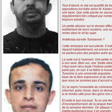
Tout d’abord, le site est qualifié de
oppositions est futile selon M. Karker
une base. Que cette parole ne saurai
régulièrement très critiqué par nombr
toujours assidus.
Un petite allusion sur le dossier diff
visiblement de leurs soutiens, une a
rentre dans le vif du sujet.
Antékrista est-elle Tunisienne ?
Cette remarque est succulente. Il indu
répand habituellement, est encore vi
ne parlera plus des peuples autre qu
La suite est à l’avenant. Une petite 
à son sexe. Bien oui, une "petite idio
il faut avoir vécu toute l’histoire po
parle pas, on suit. Il va falloir à n
Tunezine à une université populaire,
base de la libre expression et du droi
que nous ne sommes pas d’accord o
Si j’ai repris l’ensemble du commentai
chercher autre chose, dans ce domain
tu te rendra utile pour des gens non u
Et voilà le tour est joué. Tu es une 
d’incompréhension de la langue frança
de la semaine dernière. On attaque la
intellectuellement pour s’en prendre 