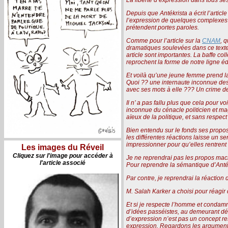
Depuis que Antékrista a écrit l’artic
l’expression de quelques complexes 
prétendent portes paroles.
Comme pour l’article sur la
CNAM
, 
dramatiques soulevées dans ce texte m
article sont importantes. La baffe co
reprochent la forme de notre ligne éd
Et voilà qu’une jeune femme prend la 
Quoi ?? une internaute inconnue des 
avec ses mots à elle ??? Un crime de 
Il n’ a pas fallu plus que cela pour v
inconnue du cénacle politicien et ma
aïeux de la politique, et sans respect
Bien entendu sur le fonds ses propos 
les différentes réactions laisse un se
impressionner pour qu’elles rentrent 
Les images du Réveil
Cliquez sur l'image pour accéder à
Je ne reprendrai pas les propos mac
l'article associé
Pour reprendre la sémantique d’Antékr
Par contre, je reprendrai la réaction 
M. Salah Karker a choisi pour réagir
Et si je respecte l’homme et condamne 
d’idées passéistes, au demeurant déc
d’expression n’est pas un concept rest
expression. Regardons les arguments