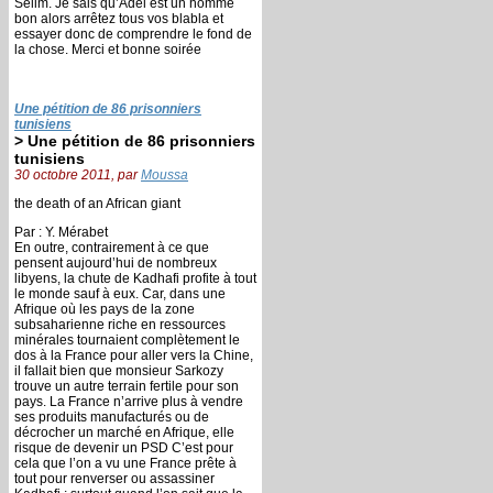
Selim. Je sais qu’Adel est un homme
bon alors arrêtez tous vos blabla et
essayer donc de comprendre le fond de
la chose. Merci et bonne soirée
Une pétition de 86 prisonniers
tunisiens
> Une pétition de 86 prisonniers
tunisiens
30 octobre 2011, par
Moussa
the death of an African giant
Par : Y. Mérabet
En outre, contrairement à ce que
pensent aujourd’hui de nombreux
libyens, la chute de Kadhafi profite à tout
le monde sauf à eux. Car, dans une
Afrique où les pays de la zone
subsaharienne riche en ressources
minérales tournaient complètement le
dos à la France pour aller vers la Chine,
il fallait bien que monsieur Sarkozy
trouve un autre terrain fertile pour son
pays. La France n’arrive plus à vendre
ses produits manufacturés ou de
décrocher un marché en Afrique, elle
risque de devenir un PSD C’est pour
cela que l’on a vu une France prête à
tout pour renverser ou assassiner