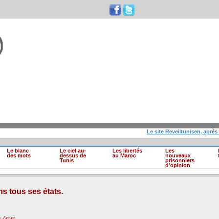
Le site Reveiltunisen, après 10 a
Le blanc
Le ciel au-
Les libertés
Les
des mots
dessus de
au Maroc
nouveaux
Tunis
prisonniers
d’opinion
ns tous ses états.
 états.