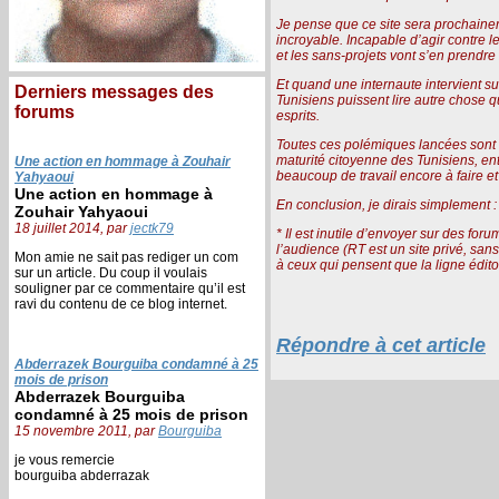
Je pense que ce site sera prochaine
incroyable. Incapable d’agir contre l
et les sans-projets vont s’en prendre
Et quand une internaute intervient su
Derniers messages des
Tunisiens puissent lire autre chose q
forums
esprits.
Toutes ces polémiques lancées sont sté
maturité citoyenne des Tunisiens, entr
Une action en hommage à Zouhair
beaucoup de travail encore à faire et
Yahyaoui
Une action en hommage à
En conclusion, je dirais simplement :
Zouhair Yahyaoui
18 juillet 2014, par
jectk79
* Il est inutile d’envoyer sur des for
l’audience (RT est un site privé, sans
Mon amie ne sait pas rediger un com
à ceux qui pensent que la ligne édit
sur un article. Du coup il voulais
souligner par ce commentaire qu’il est
ravi du contenu de ce blog internet.
Répondre à cet article
Abderrazek Bourguiba condamné à 25
mois de prison
Abderrazek Bourguiba
condamné à 25 mois de prison
15 novembre 2011, par
Bourguiba
je vous remercie
bourguiba abderrazak