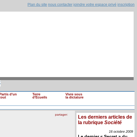
Plan du site
nous contacter
joindre votre espace privé
inscription
ns de loyaux (...)
|
Mohamed Ghannouchi renv
Il est clair que si une information devait (...)
Partis d’un
Terre
Vivre sous
tout
d’Ecueils
la dictature
partager:
Les derniers articles de
la rubrique
Société
16 octobre
2009
Le dernier « Secret » du