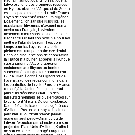
Kadhafi ; surtout quand l’on sait que la
Libye est l’une des premières réserves
en Hydrocarbures d’Afrique et de Sebha
est la capitale mondiale du trafic Franco-
libyen de concentré d’uranium Nigérien.
Egalement, l’on sait que jusqu’ici, les
populations libyennes n’avaient rien à
envier aux Français, ils vivaient
richement mieux sans se suer. Puisque
Kadhafi faisait tout son possible pour les
mettre à l’abri du besoin. Il est donc
temps pour les libyens de choisir
pleinement futur partenaire occidental.
Car si en cinquante ans de coopération
la France n’a pu rien apporter à l’Afrique
subsaharienne. Vat-elle apporter
maintenant aux libyens un bonheur
supérieur à celui que leur donnait leur
Guide. Rien à offrir à ces ignorants de
libyens, sauf des repas communs dans
les poubelles de la ville Paris, en France
c’est déjà la famine ? Lui, qui durant
plusieurs décennies était l’un des
faiseurs d’hommes les plus efficaces sur
le continent Africain. De son existence,
Kadhafi était le leader le plus généreux
d’Afrique. Pas un seul pays africain ne
peut nier aujourd’hui n’avoir jamais
gouté un seul pétro –Dinar du guide
Libyen. Aveuglement, et motivé par son
projet des Etats-Unis d’Afrique, Kadhafi
de son existence a partagé l’argent du