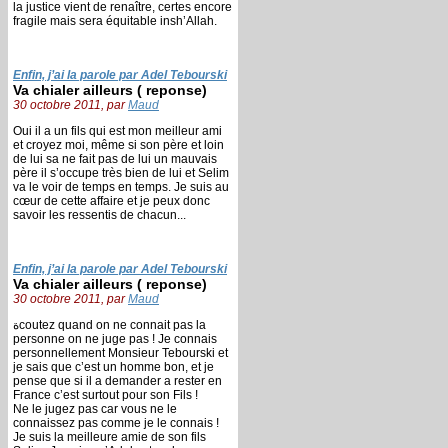
la justice vient de renaître, certes encore
fragile mais sera équitable insh’Allah.
Enfin, j’ai la parole par Adel Tebourski
Va chialer ailleurs ( reponse)
30 octobre 2011, par
Maud
Oui il a un fils qui est mon meilleur ami
et croyez moi, même si son père et loin
de lui sa ne fait pas de lui un mauvais
père il s’occupe très bien de lui et Selim
va le voir de temps en temps. Je suis au
cœur de cette affaire et je peux donc
savoir les ressentis de chacun...
Enfin, j’ai la parole par Adel Tebourski
Va chialer ailleurs ( reponse)
30 octobre 2011, par
Maud
ةcoutez quand on ne connait pas la
personne on ne juge pas ! Je connais
personnellement Monsieur Tebourski et
je sais que c’est un homme bon, et je
pense que si il a demander a rester en
France c’est surtout pour son Fils !
Ne le jugez pas car vous ne le
connaissez pas comme je le connais !
Je suis la meilleure amie de son fils