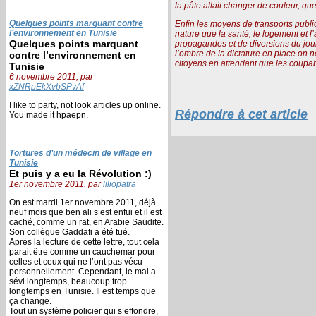
la pâte allait changer de couleur, que
Quelques points marquant contre
Enfin les moyens de transports publi
l’environnement en Tunisie
nature que la santé, le logement et l’
Quelques points marquant
propagandes et de diversions du jou
l’ombre de la dictature en place on n
contre l’environnement en
citoyens en attendant que les coupabl
Tunisie
6 novembre 2011, par
xZNRpEkXvbSPvAf
I like to party, not look articles up online.
Répondre à cet article
You made it hpaepn.
Tortures d’un médecin de village en
Tunisie
Et puis y a eu la Révolution :)
1er novembre 2011, par
liliopatra
On est mardi 1er novembre 2011, déjà
neuf mois que ben ali s’est enfui et il est
caché, comme un rat, en Arabie Saudite.
Son collègue Gaddafi a été tué.
Après la lecture de cette lettre, tout cela
parait être comme un cauchemar pour
celles et ceux qui ne l’ont pas vécu
personnellement. Cependant, le mal a
sévi longtemps, beaucoup trop
longtemps en Tunisie. Il est temps que
ça change.
Tout un système policier qui s’effondre,