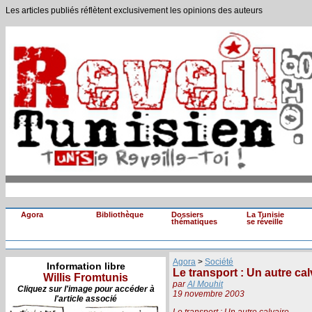
Les articles publiés réflètent exclusivement les opinions des auteurs
Agora
Bibliothèque
Dossiers
La Tunisie
thématiques
se réveille
Agora
>
Société
Information libre
Le transport : Un autre cal
Willis Fromtunis
par
Al Mouhit
Cliquez sur l'image pour accéder à
19 novembre 2003
l'article associé
Le transport : Un autre calvaire