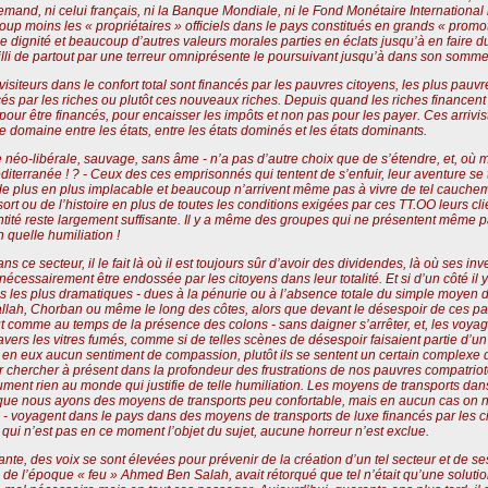
emand, ni celui français, ni la Banque Mondiale, ni le Fond Monétaire International
p moins les « propriétaires » officiels dans le pays constitués en grands « promot
de dignité et beaucoup d’autres valeurs morales parties en éclats jusqu’à en faire du
illi de partout par une terreur omniprésente le poursuivant jusqu’à dans son sommei
siteurs dans le confort total sont financés par les pauvres citoyens, les plus pauvre
les riches ou plutôt ces nouveaux riches. Depuis quand les riches financent quoi que ce soit. اa n’a 
hes pour être financés, pour encaisser les impôts et non pas pour les payer. Ces arri
 domaine entre les états, entre les états dominés et les états dominants.
néo-libérale, sauvage, sans âme - n’a pas d’autre choix que de s’étendre, et, où mi
diterranée ! ? - Ceux des ces emprisonnés qui tentent de s’enfuir, leur aventure se
 plus en plus implacable et beaucoup n’arrivent même pas à vivre de tel cauchema
 sort ou de l’histoire en plus de toutes les conditions exigées par ces TT.OO leurs 
ntité reste largement suffisante. Il y a même des groupes qui ne présentent même pa
 quelle humiliation !
ns ce secteur, il le fait là où il est toujours sûr d’avoir des dividendes, là où ses 
nécessairement être endossée par les citoyens dans leur totalité. Et si d’un côté il y 
ns les plus dramatiques - dues à la pénurie ou à l’absence totale du simple moyen 
allah, Chorban ou même le long des côtes, alors que devant le désespoir de ces pa
out comme au temps de la présence des colons - sans daigner s’arrêter, et, les voyage
vers les vitres fumés, comme si de telles scènes de désespoir faisaient partie d’un c
en eux aucun sentiment de compassion, plutôt ils se sentent un certain complexe de 
ler chercher à présent dans la profondeur des frustrations de nos pauvres compatriote
olument rien au monde qui justifie de telle humiliation. Les moyens de transports da
eu que nous ayons des moyens de transports peu confortable, mais en aucun cas on 
ne - voyagent dans le pays dans des moyens de transports de luxe financés par les 
 qui n’est pas en ce moment l’objet du sujet, aucune horreur n’est exclue.
nte, des voix se sont élevées pour prévenir de la création d’un tel secteur et de s
e » de l’époque « feu » Ahmed Ben Salah, avait rétorqué que tel n’était qu’une sol