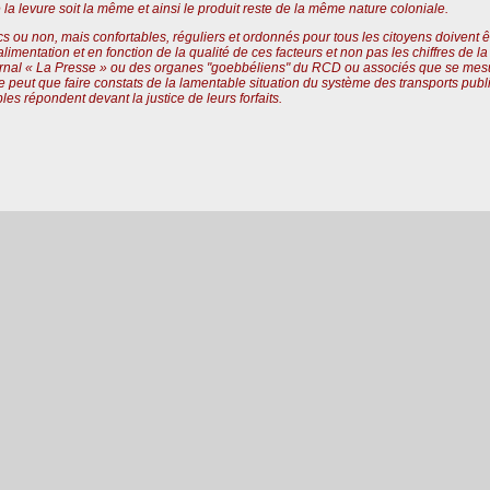
 la levure soit la même et ainsi le produit reste de la même nature coloniale.
cs ou non, mais confortables, réguliers et ordonnés pour tous les citoyens doivent
alimentation et en fonction de la qualité de ces facteurs et non pas les chiffres de 
rnal « La Presse » ou des organes "goebbéliens" du RCD ou associés que se mesure 
e peut que faire constats de la lamentable situation du système des transports publi
es répondent devant la justice de leurs forfaits.