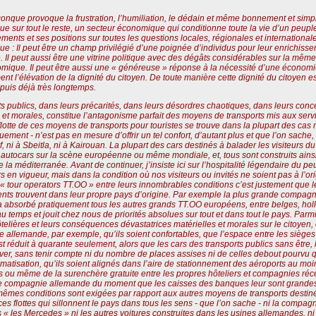
que provoque la frustration, l’humiliation, le dédain et même bonnement et simp
olue sur tout le reste, un secteur économique qui conditionne toute la vie d’un peupl
ents et ses positions sur toutes les questions locales, régionales et international
: Il peut être un champ privilégié d’une poignée d’individus pour leur enrichisse
. Il peut aussi être une vitrine politique avec des dégâts considérables sur la même s
omique. Il peut être aussi une « généreuse » réponse à la nécessité d’une économie
nt l’élévation de la dignité du citoyen. De toute manière cette dignité du citoyen 
epuis déjà très longtemps.
 publics, dans leurs précarités, dans leurs désordres chaotiques, dans leurs conce
 et morales, constitue l’antagonisme parfait des moyens de transports mis aux serv
otte de ces moyens de transports pour touristes se trouve dans la plupart des cas m
uement - n’est pas en mesure d’offrir un tel confort, d’autant plus et que l’on sache
f, ni à Sbeitla, ni à Kairouan. La plupart des cars destinés à balader les visiteurs 
s autocars sur la scène européenne ou même mondiale, et, tous sont construits ain
la méditerranée. Avant de continuer, j’insiste ici sur l’hospitalité légendaire du peup
rs en vigueur, mais dans la condition où nos visiteurs ou invités ne soient pas à l
« tour operators TT.OO » entre leurs innombrables conditions c’est justement que 
nts trouvent dans leur propre pays d’origine. Par exemple la plus grande compagni
 a absorbé pratiquement tous les autres grands TT.OO européens, entre belges, holl
au temps et jouit chez nous de priorités absolues sur tout et dans tout le pays. Parm
ôtelières et leurs conséquences dévastatrices matérielles et morales sur le citoyen, 
allemande, par exemple, qu’ils soient confortables, que l’espace entre les sièges 
t réduit à quarante seulement, alors que les cars des transports publics sans être, 
er, sans tenir compte ni du nombre de places assises ni de celles debout pourvu que
limatisation, qu’ils soient alignés dans l’aire de stationnement des aéroports au mo
s ou même de la surenchère gratuite entre les propres hôteliers et compagnies récep
te compagnie allemande du moment que les caisses des banques leur sont grandes 
 mêmes conditions sont exigées par rapport aux autres moyens de transports destiné
 ces flottes qui sillonnent le pays dans tous les sens - que l’on sache - ni la com
les « les Mercedes » ni les autres voitures construites dans les usines allemandes,