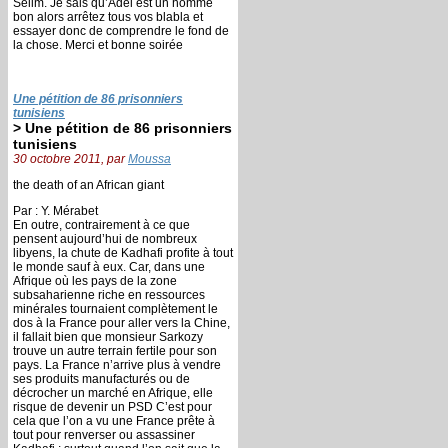
Selim. Je sais qu’Adel est un homme
bon alors arrêtez tous vos blabla et
essayer donc de comprendre le fond de
la chose. Merci et bonne soirée
Une pétition de 86 prisonniers
tunisiens
> Une pétition de 86 prisonniers
tunisiens
30 octobre 2011, par
Moussa
the death of an African giant
Par : Y. Mérabet
En outre, contrairement à ce que
pensent aujourd’hui de nombreux
libyens, la chute de Kadhafi profite à tout
le monde sauf à eux. Car, dans une
Afrique où les pays de la zone
subsaharienne riche en ressources
minérales tournaient complètement le
dos à la France pour aller vers la Chine,
il fallait bien que monsieur Sarkozy
trouve un autre terrain fertile pour son
pays. La France n’arrive plus à vendre
ses produits manufacturés ou de
décrocher un marché en Afrique, elle
risque de devenir un PSD C’est pour
cela que l’on a vu une France prête à
tout pour renverser ou assassiner