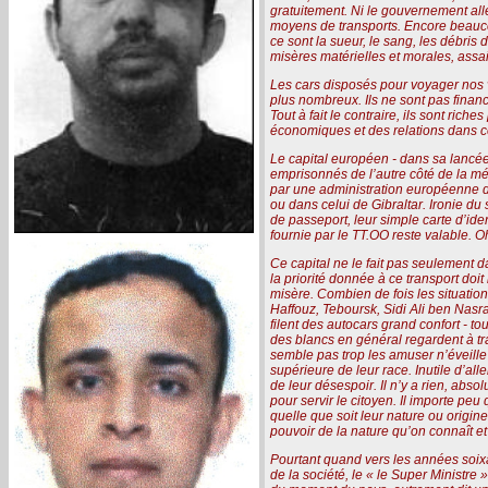
gratuitement. Ni le gouvernement all
moyens de transports. Encore beaucou
ce sont la sueur, le sang, les débris 
misères matérielles et morales, assa
Les cars disposés pour voyager nos vi
plus nombreux. Ils ne sont pas financés par 
Tout à fait le contraire, ils sont ric
économiques et des relations dans ce
Le capital européen - dans sa lancée 
emprisonnés de l’autre côté de la mé
par une administration européenne de
ou dans celui de Gibraltar. Ironie du
de passeport, leur simple carte d’ide
fournie par le TT.OO reste valable. Oh
Ce capital ne le fait pas seulement da
la priorité donnée à ce transport doit 
misère. Combien de fois les situatio
Haffouz, Teboursk, Sidi Ali ben Nasr
filent des autocars grand confort - t
des blancs en général regardent à tra
semble pas trop les amuser n’éveille 
supérieure de leur race. Inutile d’al
de leur désespoir. Il n’y a rien, abs
pour servir le citoyen. Il importe p
quelle que soit leur nature ou origi
pouvoir de la nature qu’on connaît et
Pourtant quand vers les années soixa
de la société, le « le Super Ministr