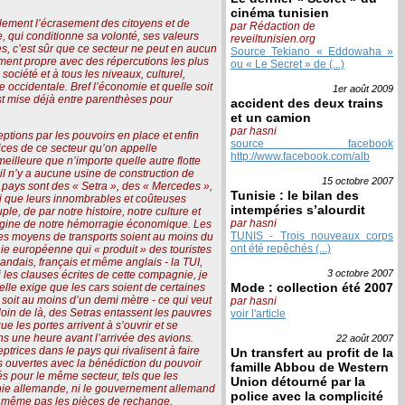
cinéma tunisien
lement l’écrasement des citoyens et de
par Rédaction de
e, qui conditionne sa volonté, ses valeurs
reveiltunisien.org
es, c’est sûr que ce secteur ne peut en aucun
Source Tekiano « Eddowaha »
ment propre avec des répercutions les plus
ou « Le Secret » de (...)
ociété et à tous les niveaux, culturel,
 occidentale. Bref l’économie et quelle soit
1er août
2009
est mise déjà entre parenthèses pour
accident des deux trains
et un camion
par hasni
ptions par les pouvoirs en place et enfin
source facebook
ices de ce secteur qu’on appelle
http://www.facebook.com/alb
eilleure que n’importe quelle autre flotte
, il n’y a aucune usine de construction de
15 octobre
2007
du pays sont des « Setra », des « Mercedes »,
Tunisie : le bilan des
si que leurs innombrables et coûteuses
intempéries s’alourdit
le, de par notre histoire, notre culture et
par hasni
’origine de notre hémorragie économique. Les
TUNIS - Trois nouveaux corps
les moyens de transports soient au moins du
ont été repêchés (...)
e européenne qui « produit » des touristes
andais, français et même anglais - la TUI,
3 octobre
2007
i les clauses écrites de cette compagnie, je
Mode : collection été 2007
elle exige que les cars soient de certaines
soit au moins d’un demi mètre - ce qui veut
par hasni
loin de là, des Setras entassent les pauvres
voir l'article
 les portes arrivent à s’ouvrir et se
ins une heure avant l’arrivée des avions.
22 août
2007
trices dans le pays qui rivalisent à faire
Un transfert au profit de la
ouvertes avec la bénédiction du pouvoir
famille Abbou de Western
s pour le même secteur, tels que les
Union détourné par la
pagnie allemande, ni le gouvernement allemand
police avec la complicité
 ni même pas les pièces de rechange,