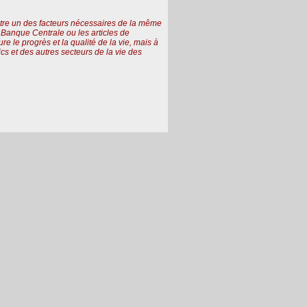
 être un des facteurs nécessaires de la même
la Banque Centrale ou les articles de
le progrès et la qualité de la vie, mais à
cs et des autres secteurs de la vie des