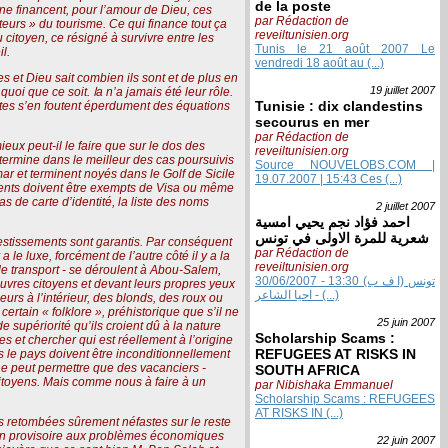
de la poste
 ne financent, pour l’amour de Dieu, ces
par Rédaction de
eurs » du tourisme. Ce qui finance tout ça
reveiltunisien.org
 citoyen, ce résigné à survivre entre les
Tunis le 21 août 2007 Le
l.
vendredi 18 août au (...)
s et Dieu sait combien ils sont et de plus en
19 juillet
2007
jamais été leur rôle.
Tunisie : dix clandestins
vistes s’en foutent éperdument des équations
secourus en mer
par Rédaction de
eux peut-il le faire que sur le dos des
reveiltunisien.org
 termine dans le meilleur des cas poursuivis
Source NOUVELOBS.COM |
r et terminent noyés dans le Golf de Sicile
19.07.2007 | 15:43 Ces (...)
clients doivent être exempts de Visa ou même
s de carte d’identité, la liste des noms
2 juillet
2007
احمد فؤاد نجم يحيي امسية
شعرية للمرة الاولى في تونس
investissements sont garantis. Par conséquent
par Rédaction de
a le luxe, forcément de l’autre côté il y a la
reveiltunisien.org
de transport - se déroulent à Abou-Salem,
30/06/2007 - 13:30 تونس (ا ف ب)
uvres citoyens et devant leurs propres yeux
- احيا الشاعر (...)
urs à l’intérieur, des blonds, des roux ou
ertain « folklore », préhistorique que s’il ne
25 juin
2007
supériorité qu’ils croient dû à la nature
Scholarship Scams :
s et chercher qui est réellement à l’origine
REFUGEES AT RISKS IN
ns le pays doivent être inconditionnellement
ne peut permettre que des vacanciers -
SOUTH AFRICA
citoyens. Mais comme nous à faire à un
par Nibishaka Emmanuel
Scholarship Scams : REFUGEES
AT RISKS IN (...)
es retombées sûrement néfastes sur le reste
ution provisoire aux problèmes économiques
22 juin
2007