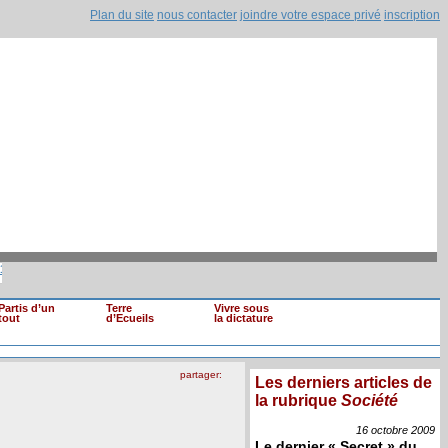
Plan du site
nous contacter
joindre votre espace privé
inscription
s de loyaux (...)
|
Mohamed Ghannouchi renvo
Il est clair que si une information devait (...)
Partis d’un
Terre
Vivre sous
tout
d’Ecueils
la dictature
partager:
Les derniers articles de
la rubrique
Société
16 octobre
2009
Le dernier « Secret » du