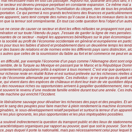
mal nécessaire mais en tout cas passager. Aujourd’hui, quarante ans plus tard, il 
et ce secteur est devenu presque perpétuel en constante expansion. Ce même mal a 
 consiste à multiplier tous azimuts l’humiliation du citoyen, rien de tous les produi
exportation. Ce qui permet à nos grands techniciens des finances et particulièremen
re apparent, sans tenir compte des ruines qu’il cause à tous les niveaux dans la so
ien que la terreur soit omniprésente. En tout cas cette question fera l’objet d’un autre
que ne cesse de causer ce secteur et dont les effets néfastes se propagent non pa
ération et sur toute l’étendu du pays. J’essaie de garder la ligne de mes pensées d
osantes de ce secteur - malgré les apparences bénéfiques sur le plan économique - i
e la société au profit de l’économie occidentale en général et européenne en partic
tes pour tous les faibles d’abord et probablement dans un deuxième temps les tend
 des bases de relations et de normes entre les différents pays sans distinction, al
autres que celles de la soumission du faible au fort et tel commerce ne peut en au
n difficulté, par exemple l’économie d’un pays comme l’Allemagne dont sont originai
 ensemble, de la Turquie au Mexique en passant par le Maroc et la République Domi
tentements populaires prêts à exploser à tous moment. C’est vrai que quelques 
leur richesse reste en réalité fictive et est surtout prélevée sur les richesses réelle
te de l’économie allemande par exemple. Ces individus - je ne parle pas du petit ar
 qui vivent dans des espèces de châteaux et dont leur train de vie quotidien dépas
 des nouveaux riches ou opportunistes arrivent à gaspiller quotidiennement, rien qu
souvent le revenu d’une modeste famille entière durant tout une année. Ces indivi
te machine qui enrichit l’Occident.
le libéralisme sauvage pour dévaliser les richesses des pays et des peuples. Et ain
uçant le sang des peuples pour faire marcher à plein rendement la machine économ
inables, le sous-développement relatif perpétuel et surtout la terreur d’un apparei
les plus ignorants, les plus opportunistes et les plus impitoyables possibles.
a soulevé indirectement la question du transport public et des lieux de stationneme
caractéristiques organiques par rapport au pouvoir, quel que soit le pouvoir. Son f
nce, pays duquel il porte la nationalité, mais pas nécessairement celui pour lequel ba