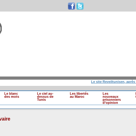
Le site Reveiltunisen, après 10 an
Le blanc
Le ciel au-
Les libertés
Les
des mots
dessus de
au Maroc
nouveaux
Tunis
prisonniers
d’opinion
vaire