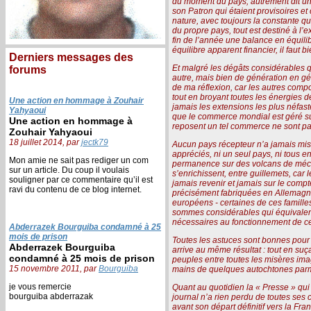
du moment du pays, autrement dit un 
son Patron qui étaient provisoires 
nature, avec toujours la constante qui
du propre pays, tout est destiné à l’
fin de l’année une balance en équilib
équilibre apparent financier, il faut b
Derniers messages des
Et malgré les dégâts considérables 
forums
autre, mais bien de génération en gén
de ma réflexion, car les autres comp
tout en broyant toutes les énergies d
Une action en hommage à Zouhair
jamais les extensions les plus néfas
Yahyaoui
que le commerce mondial est géré sur
Une action en hommage à
reposent un tel commerce ne sont pas 
Zouhair Yahyaoui
18 juillet 2014, par
jectk79
Aucun pays récepteur n’a jamais mis e
appréciés, ni un seul pays, ni tous
Mon amie ne sait pas rediger un com
permanence sur des volcans de mécon
sur un article. Du coup il voulais
s’enrichissent, entre guillemets, car 
souligner par ce commentaire qu’il est
jamais revenir et jamais sur le comp
ravi du contenu de ce blog internet.
précisément fabriquées en Allemagne,
européens - certaines de ces familles
sommes considérables qui équivalent 
nécessaires au fonctionnement de cet
Abderrazek Bourguiba condamné à 25
mois de prison
Toutes les astuces sont bonnes pour 
Abderrazek Bourguiba
arrive au même résultat : tout en s
condamné à 25 mois de prison
peuples entre toutes les misères imag
15 novembre 2011, par
Bourguiba
mains de quelques autochtones parmi 
je vous remercie
Quant au quotidien la « Presse » qui 
bourguiba abderrazak
journal n’a rien perdu de toutes ses 
avant son départ définitif vers la Fra