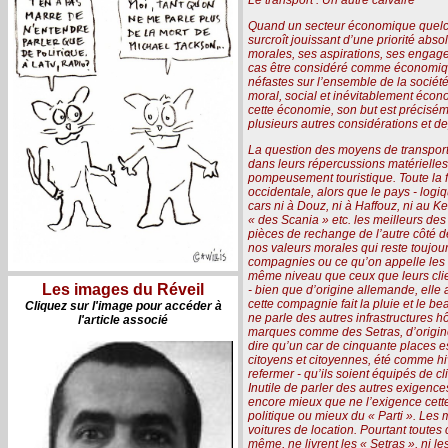
Quand un secteur économique quelcon
surcroît jouissant d’une priorité abs
morales, ses aspirations, ses engagem
cas être considéré comme économique 
néfastes sur l’ensemble de la société
moral, social et inévitablement écon
cette économie, son but est préciséme
plusieurs autres considérations et d
La question des moyens de transports
dans leurs répercussions matérielles
pompeusement touristique. Toute la fl
occidentale, alors que le pays - logiq
cars ni à Douz, ni à Haffouz, ni au Ke
« des Scania » etc. les meilleurs de
pièces de rechange de l’autre côté de 
nos valeurs morales qui reste toujou
compagnies ou ce qu’on appelle les 
même niveau que ceux que leurs clie
Les images du Réveil
- bien que d’origine allemande, elle
cette compagnie fait la pluie et le be
Cliquez sur l'image pour accéder à
ne parle des autres infrastructures h
l'article associé
marques comme des Setras, d’origine 
dire qu’un car de cinquante places es
citoyens et citoyennes, été comme hiv
refermer - qu’ils soient équipés de c
Inutile de parler des autres exigence
encore mieux que ne l’exigence cet
politique ou mieux du « Parti ». Les
voitures de location. Pourtant toutes
même, ne livrent les « Setras », ni 