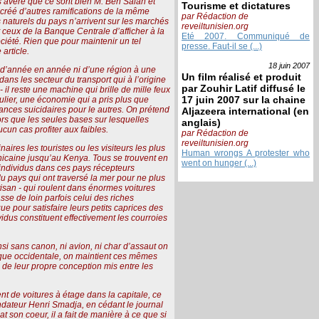
s’avère que ce sont bien M. Ben Salah et
Tourisme et dictatures
créé d’autres ramifications de la même
par Rédaction de
ts naturels du pays n’arrivent sur les marchés
reveiltunisien.org
t ceux de la Banque Centrale d’afficher à la
Eté 2007. Communiqué de
ciété. Rien que pour maintenir un tel
presse. Faut-il se (...)
 article.
18 juin
2007
s d’année en année ni d’une région à une
Un film réalisé et produit
ans les secteur du transport qui à l’origine
par Zouhir Latif diffusé le
l reste une machine qui brille de mille feux
17 juin 2007 sur la chaine
ulier, une économie qui a pris plus que
ances suicidaires pour le autres. On prétend
Aljazeera international (en
ors que les seules bases sur lesquelles
anglais)
cun cas profiter aux faibles.
par Rédaction de
reveiltunisien.org
res les touristes ou les visiteurs les plus
Human wrongs A protester who
nicaine jusqu’au Kenya. Tous se trouvent en
went on hunger (...)
individus dans ces pays récepteurs
s du pays qui ont traversé la mer pour ne plus
tisan - qui roulent dans énormes voitures
se de loin parfois celui des riches
e pour satisfaire leurs petits caprices des
dus constituent effectivement les courroies
si sans canon, ni avion, ni char d’assaut on
ique occidentale, on maintient ces mêmes
l de leur propre conception mis entre les
nt de voitures à étage dans la capitale, ce
ondateur Henri Smadja, en cédant le journal
t son coeur, il a fait de manière à ce que si