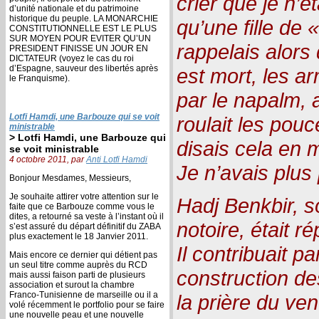
crier que je n’é
d’unité nationale et du patrimoine
historique du peuple. LA MONARCHIE
qu’une fille de 
CONSTITUTIONNELLE EST LE PLUS
SUR MOYEN POUR EVITER QU’UN
rappelais alors
PRESIDENT FINISSE UN JOUR EN
DICTATEUR (voyez le cas du roi
d’Espagne, sauveur des libertés après
est mort, les ar
le Franquisme).
par le napalm, 
Lotfi Hamdi, une Barbouze qui se voit
roulait les pouc
ministrable
> Lotfi Hamdi, une Barbouze qui
disais cela en 
se voit ministrable
4 octobre 2011, par
Anti Lotfi Hamdi
Je n’avais plus
Bonjour Mesdames, Messieurs,
Je souhaite attirer votre attention sur le
Hadj Benkbir, s
faite que ce Barbouze comme vous le
dites, a retourné sa veste à l’instant où il
notoire, était r
s’est assuré du départ définitif du ZABA
plus exactement le 18 Janvier 2011.
Il contribuait p
Mais encore ce dernier qui détient pas
un seul titre comme auprès du RCD
construction de
mais aussi faison parti de plusieurs
association et surout la chambre
Franco-Tunisienne de marseille ou il a
la prière du ven
volé récemment le portfolio pour se faire
une nouvelle peau et une nouvelle