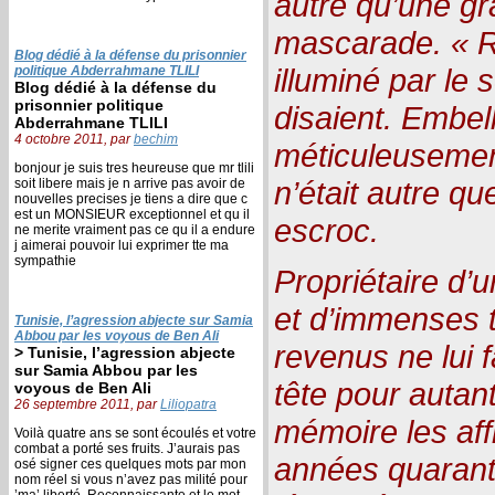
autre qu’une gr
mascarade. « R
Blog dédié à la défense du prisonnier
illuminé par le s
politique Abderrahmane TLILI
Blog dédié à la défense du
prisonnier politique
disaient. Embel
Abderrahmane TLILI
4 octobre 2011, par
bechim
méticuleusemen
bonjour je suis tres heureuse que mr tlili
n’était autre qu
soit libere mais je n arrive pas avoir de
nouvelles precises je tiens a dire que c
est un MONSIEUR exceptionnel et qu il
escroc.
ne merite vraiment pas ce qu il a endure
j aimerai pouvoir lui exprimer tte ma
sympathie
Propriétaire d’
et d’immenses t
Tunisie, l’agression abjecte sur Samia
Abbou par les voyous de Ben Ali
revenus ne lui f
> Tunisie, l’agression abjecte
sur Samia Abbou par les
tête pour autant
voyous de Ben Ali
26 septembre 2011, par
Liliopatra
mémoire les aff
Voilà quatre ans se sont écoulés et votre
combat a porté ses fruits. J’aurais pas
années quarante
osé signer ces quelques mots par mon
nom réel si vous n’avez pas milité pour
’ma’ liberté. Reconnaissante et le mot