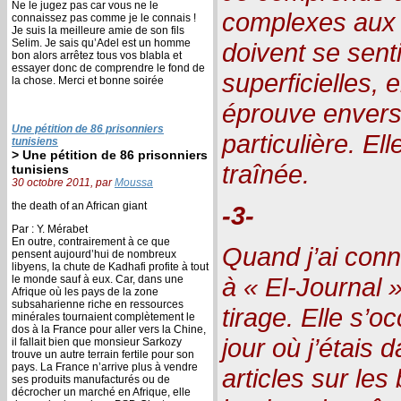
Ne le jugez pas car vous ne le
complexes aux a
connaissez pas comme je le connais !
Je suis la meilleure amie de son fils
Selim. Je sais qu’Adel est un homme
doivent se sent
bon alors arrêtez tous vos blabla et
essayer donc de comprendre le fond de
superficielles,
la chose. Merci et bonne soirée
éprouve envers 
Une pétition de 86 prisonniers
particulière. Ell
tunisiens
> Une pétition de 86 prisonniers
traînée.
tunisiens
30 octobre 2011, par
Moussa
the death of an African giant
-3-
Par : Y. Mérabet
En outre, contrairement à ce que
Quand j’ai conn
pensent aujourd’hui de nombreux
libyens, la chute de Kadhafi profite à tout
à « El-Journal 
le monde sauf à eux. Car, dans une
Afrique où les pays de la zone
subsaharienne riche en ressources
tirage. Elle s’o
minérales tournaient complètement le
dos à la France pour aller vers la Chine,
jour où j’étais 
il fallait bien que monsieur Sarkozy
trouve un autre terrain fertile pour son
pays. La France n’arrive plus à vendre
articles sur les
ses produits manufacturés ou de
décrocher un marché en Afrique, elle