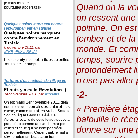
je vous remercie
Quand on la voi
bourguiba abderrazak
on ressent une 
Quelques points marquant contre
poitrine. On est
l’environnement en Tunisie
Quelques points marquant
tomber et de la
contre l’environnement en
Tunisie
monde. Et comme
6 novembre 2011, par
xZNRpEkXvbSPvAf
temps, sourire p
I like to party, not look articles up online.
You made it hpaepn.
profondément li
n’ose pas aller 
Tortures d’un médecin de village en
Tunisie
Et puis y a eu la Révolution :)
-2-
1er novembre 2011, par
liliopatra
On est mardi 1er novembre 2011, déjà
« Première éta
neuf mois que ben ali s’est enfui et il est
caché, comme un rat, en Arabie Saudite.
Son collègue Gaddafi a été tué.
bafouilla le réc
Après la lecture de cette lettre, tout cela
parait être comme un cauchemar pour
donne sur une p
celles et ceux qui ne l’ont pas vécu
personnellement. Cependant, le mal a
sévi longtemps, beaucoup trop