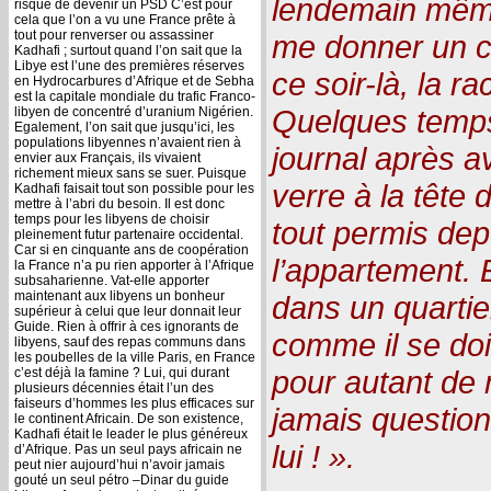
lendemain même
risque de devenir un PSD C’est pour
cela que l’on a vu une France prête à
tout pour renverser ou assassiner
me donner un co
Kadhafi ; surtout quand l’on sait que la
Libye est l’une des premières réserves
ce soir-là, la 
en Hydrocarbures d’Afrique et de Sebha
est la capitale mondiale du trafic Franco-
Quelques temps p
libyen de concentré d’uranium Nigérien.
Egalement, l’on sait que jusqu’ici, les
populations libyennes n’avaient rien à
journal après a
envier aux Français, ils vivaient
richement mieux sans se suer. Puisque
verre à la tête d
Kadhafi faisait tout son possible pour les
mettre à l’abri du besoin. Il est donc
temps pour les libyens de choisir
tout permis dep
pleinement futur partenaire occidental.
Car si en cinquante ans de coopération
l’appartement. 
la France n’a pu rien apporter à l’Afrique
subsaharienne. Vat-elle apporter
maintenant aux libyens un bonheur
dans un quartier
supérieur à celui que leur donnait leur
Guide. Rien à offrir à ces ignorants de
comme il se doit
libyens, sauf des repas communs dans
les poubelles de la ville Paris, en France
pour autant de m
c’est déjà la famine ? Lui, qui durant
plusieurs décennies était l’un des
faiseurs d’hommes les plus efficaces sur
jamais questio
le continent Africain. De son existence,
Kadhafi était le leader le plus généreux
lui ! ».
d’Afrique. Pas un seul pays africain ne
peut nier aujourd’hui n’avoir jamais
gouté un seul pétro –Dinar du guide