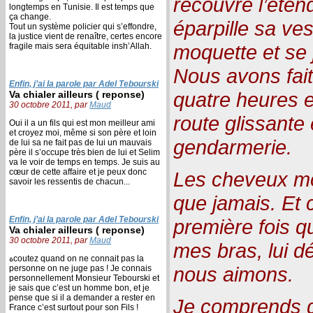
recouvre l’éte
longtemps en Tunisie. Il est temps que
ça change.
éparpille sa ves
Tout un système policier qui s’effondre,
la justice vient de renaître, certes encore
moquette et se j
fragile mais sera équitable insh’Allah.
Nous avons fait 
Enfin, j’ai la parole par Adel Tebourski
quatre heures e
Va chialer ailleurs ( reponse)
30 octobre 2011, par
Maud
route glissante
Oui il a un fils qui est mon meilleur ami
et croyez moi, même si son père et loin
gendarmerie.
de lui sa ne fait pas de lui un mauvais
père il s’occupe très bien de lui et Selim
va le voir de temps en temps. Je suis au
cœur de cette affaire et je peux donc
Les cheveux mou
savoir les ressentis de chacun...
que jamais. Et c
Enfin, j’ai la parole par Adel Tebourski
première fois q
Va chialer ailleurs ( reponse)
30 octobre 2011, par
Maud
mes bras, lui d
ةcoutez quand on ne connait pas la
nous aimons.
personne on ne juge pas ! Je connais
personnellement Monsieur Tebourski et
je sais que c’est un homme bon, et je
pense que si il a demander a rester en
Je comprends qu
France c’est surtout pour son Fils !