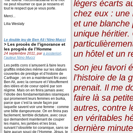
légers écarts a
ne peut résumer ce que je ressens et
tout le respect que je vous porte.
chez eux : une 
Merci...
et une blanche p
Lilia Weslaty
unique héritier.
Le double jeu de Ben Ali / Nino Mucci
particulièrement
> Les procès de l’ignorance et
les progrés de l’Homme
un hôtel et un r
24 septembre 2011, par
a posteriori,
l’auteur Nino Mucci
Son jeu favori 
Les petits cons s’amusent à faire leurs
graffitis imbéciles même sur les statues
couvertes de prestige et d’histoire de
l’histoire de la 
Carthage ; on en a maintenant fini avec
Ben Ali, avec la censure et l’étouffement
prenait. Il me d
des idées et de coeur opéré par son
régime. Mais on en finira jamais avec
l’idiotie des fondamentalistes islamiques
faire là sa peti
qui promenent leurs femmes en burka,
parce que c’est la seule façon par
autres, contre l
laquelle savent voir une femme : comme
une bête dangeureuse. On en finira pas
en véritables hé
facilement, terrible dictature, avec ceux
qui demandent maintenant de couper
les mains, les jambes et les bras,
dernière minute
suivant l’obsolète loi coranique, sans se
faire aucun souci de l’Homme. Jésus, le