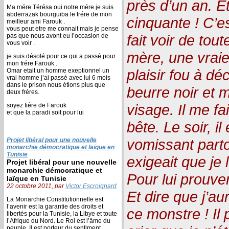
près d’un an. Et
Ma mére Térésa oui notre mére je suis
abderrazak bourguiba le frére de mon
cinquante ! C’es
meilleur ami Farouk .
vous peut etre me connait mais je pense
fait voir de tou
pas que nous avont eu l’occasion de
vous voir .
mère, une vraie
je suis désolé pour ce qui a passé pour
mon frére Farouk .
plaisir fou à d
Omar etait un homme exeptionnel un
vrai homme j’ai passé avec lui 6 mois
dans le prison nous étions plus que
beurre noir et
deux fréres.
visage. Il me f
soyez fiére de Farouk
et que la paradi soit pour lui
bête. Le soir, il
vomissant partou
Projet libéral pour une nouvelle
monarchie démocratique et laïque en
Tunisie
exigeait que je
Projet libéral pour une nouvelle
monarchie démocratique et
Pour lui prouver
laïque en Tunisie
22 octobre 2011, par
Victor Escroignard
Et dire que j’au
La Monarchie Constitutionnelle est
l’avenir est la garantie des droits et
ce monstre ! Il
libertés pour la Tunisie, la Libye et toute
l’Afrique du Nord. Le Roi est l’âme du
peuple, Il est porteur du sentiment