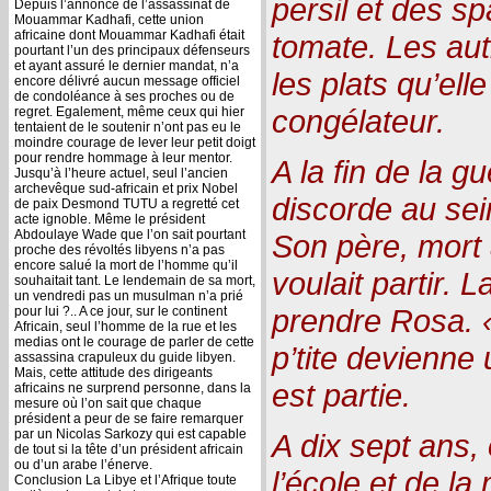
persil et des sp
Depuis l’annonce de l’assassinat de
Mouammar Kadhafi, cette union
africaine dont Mouammar Kadhafi était
tomate. Les autr
pourtant l’un des principaux défenseurs
et ayant assuré le dernier mandat, n’a
les plats qu’ell
encore délivré aucun message officiel
de condoléance à ses proches ou de
congélateur.
regret. Egalement, même ceux qui hier
tentaient de le soutenir n’ont pas eu le
moindre courage de lever leur petit doigt
pour rendre hommage à leur mentor.
A la fin de la g
Jusqu’à l’heure actuel, seul l’ancien
archevêque sud-africain et prix Nobel
discorde au sei
de paix Desmond TUTU a regretté cet
acte ignoble. Même le président
Abdoulaye Wade que l’on sait pourtant
Son père, mort
proche des révoltés libyens n’a pas
encore salué la mort de l’homme qu’il
voulait partir. 
souhaitait tant. Le lendemain de sa mort,
un vendredi pas un musulman n’a prié
prendre Rosa. 
pour lui ?.. A ce jour, sur le continent
Africain, seul l’homme de la rue et les
medias ont le courage de parler de cette
p’tite devienne
assassina crapuleux du guide libyen.
Mais, cette attitude des dirigeants
est partie.
africains ne surprend personne, dans la
mesure où l’on sait que chaque
président a peur de se faire remarquer
par un Nicolas Sarkozy qui est capable
A dix sept ans, 
de tout si la tête d’un président africain
ou d’un arabe l’énerve.
l’école et de la
Conclusion La Libye et l’Afrique toute