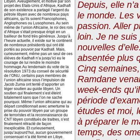
Libyen. Aveuglement, et motivé par son
Depuis, elle n’
projet des Etats-Unis d’Afrique, Kadhafi
de son existence a partagé l’argent du
le monde. Les 
pétrole libyen avec de nombreux pays
africains, qu’ils soient Francophones,
passion. Aller p
Anglophones ou Lusophones. Au sein
même de l’union Africaine, le roi des rois
d’Afrique s’était presque érigé en un
loin. Je ne suis
bailleur de fond très généreux. Jusqu’à
l’heure actuelle, il existe sur le continent
nouvelles d’elle.
de nombreux présidents qui ont été
portés au pouvoir par Kadhafi. Mais,
curieusement, même pas un seul de ces
absentée plus qu
élèves de Kadhafi n’a jusqu’ici eu le
courage de lui rendre le moindre
Cinq semaines, j
hommage.Au lendemain du vote de la
résolution 1973 du conseil de sécurité
de l’ONU, certains pays membres de
Ramdane venait
l’union africaine sous l’impulsion de
Jacob Zuma ont tenté d’apporter un
week-ends qu’il 
léger soutien au guide libyen. Un
soutien qui finalement s’est éteint
période d’exame
totalement sans que l’on ne sache
pourquoi. Même l’union africaine qui au
départ conditionnait avec amertume la
études et moi, l
prise du pouvoir libyen par un groupe
de terroristes et la reconnaissance du
à préparer le m
CNT libyen constitués de traitres, s’est
finalement rétracté de façon
inexplicable. Et curieusement,
temps, des omel
jusqu’aujourd’hui, aucun gouvernement
consensuel n’a été formé en Libye.