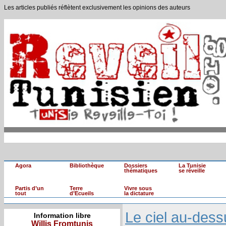
Les articles publiés réflètent exclusivement les opinions des auteurs
Agora
Bibliothèque
Dossiers
La Tunisie
thématiques
se réveille
Partis d’un
Terre
Vivre sous
tout
d’Ecueils
la dictature
Le ciel au-dess
Information libre
Willis Fromtunis