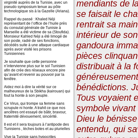
mendiants de la
virginité auprès de la Tunisie, avec un
pseudo symposium tenue au pôle
se faisait le cha
technologique sis à la Gazelle (Ariana).
Rappel du passé : Khaled Néji
rentrait sa mai
représentant de l’office de l’huile près
du consulat générale de Tunisie à
intérieur de so
Marseille a été victime de sa (Stoufida).
Monsieur Kahled Néji a été limogé de
son poste, radié de ses fonctions,
gandoura immac
décédés suite à une attaque cardiaque
après avoir visité les prisons
pièces clinquan
Tunisiennes
Je souhaite que cette personne
distribuait à la 
n’intervienne plus sur le sol Tunisien
afin de crée des réseaux encore pire
généreusement,,
qu’avant et revenir au pouvoir par la
fenêtre.
bénédictions. J
Aidez moi à dire la vérité sur ce
malheureux de la Sbikha (kairouan) qui
Tous voyaient e
fout la honte à son peuple.
Ce Virus, qui trompe sa femme sans
symbole vivant
scrupule ni honte. A trahit ce que nos
ancêtres ont essayé de bâtir, bravour,
Dieu le bénisse 
fraternité dévouement, sincérité.
Il est et il sera toujours à l’antipode des
entendu, qui sav
Tunisiens , lèches botes et au plurielles
Vive la Tunisie sans hypocrites