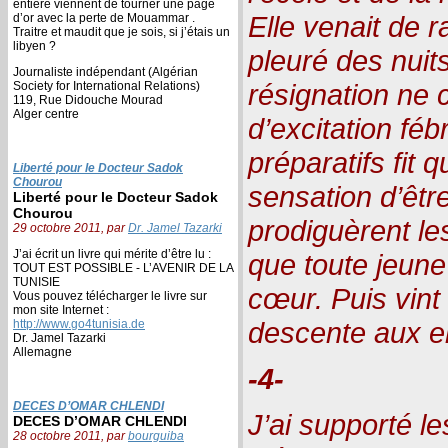
entière viennent de tourner une page
Elle venait de r
d’or avec la perte de Mouammar .
Traitre et maudit que je sois, si j’étais un
libyen ?
pleuré des nuit
Journaliste indépendant (Algérian
résignation ne
Society for International Relations)
119, Rue Didouche Mourad
Alger centre
d’excitation féb
préparatifs fit q
Liberté pour le Docteur Sadok
Chourou
sensation d’êtr
Liberté pour le Docteur Sadok
Chourou
prodiguèrent le
29 octobre 2011, par
Dr. Jamel Tazarki
J’ai écrit un livre qui mérite d’être lu :
que toute jeune 
TOUT EST POSSIBLE - L’AVENIR DE LA
TUNISIE
cœur. Puis vint l
Vous pouvez télécharger le livre sur
mon site Internet :
descente aux e
http://www.go4tunisia.de
Dr. Jamel Tazarki
Allemagne
-4-
DECES D’OMAR CHLENDI
J’ai supporté l
DECES D’OMAR CHLENDI
28 octobre 2011, par
bourguiba