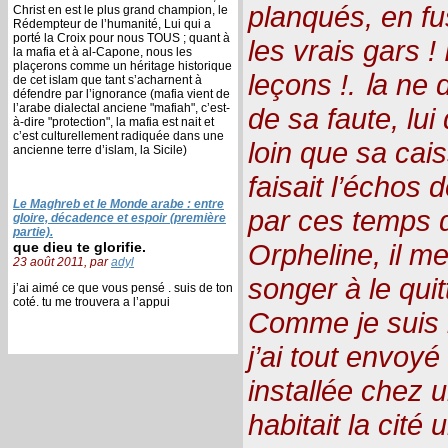
planqués, en fu
Christ en est le plus grand champion, le
Rédempteur de l’humanité, Lui qui a
porté la Croix pour nous TOUS ; quant à
les vrais gars ! 
la mafia et à al-Capone, nous les
plaçerons comme un héritage historique
leçons !. اa ne devait pas être vraiment
de cet islam que tant s’acharnent à
défendre par l’ignorance (mafia vient de
l’arabe dialectal anciene "mafiah", c’est-
de sa faute, lui
à-dire "protection", la mafia est nait et
c’est culturellement radiquée dans une
loin que sa cais
ancienne terre d’islam, la Sicile)
faisait l’échos
Le Maghreb et le Monde arabe : entre
par ces temps d
gloire, décadence et espoir (première
partie).
Orpheline, il m
que dieu te glorifie.
23 août 2011, par
adyl
songer à le quit
j’ai aimé ce que vous pensé . suis de ton
coté. tu me trouvera a l’appui
Comme je suis b
j’ai tout envoyé 
installée chez 
habitait la cité 