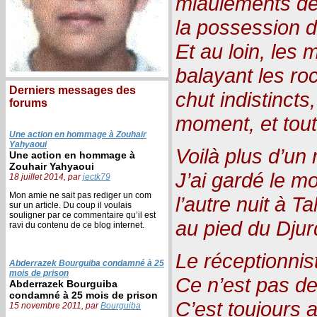
miaulements de
la possession d
Et au loin, le
balayant les ro
Derniers messages des
chut indistincts
forums
moment, et tout 
Une action en hommage à Zouhair
Yahyaoui
Voilà plus d’un
Une action en hommage à
Zouhair Yahyaoui
J’ai gardé le mo
18 juillet 2014, par
jectk79
Mon amie ne sait pas rediger un com
l’autre nuit à T
sur un article. Du coup il voulais
souligner par ce commentaire qu’il est
au pied du Djur
ravi du contenu de ce blog internet.
Le réceptionnis
Abderrazek Bourguiba condamné à 25
mois de prison
Ce n’est pas de
Abderrazek Bourguiba
condamné à 25 mois de prison
C’est toujours 
15 novembre 2011, par
Bourguiba