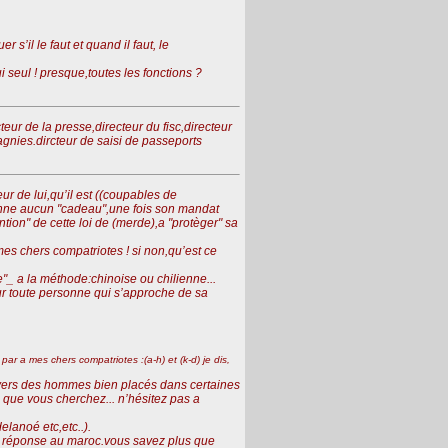
 s’il le faut et quand il faut, le
i seul ! presque,toutes les fonctions ?
teur de la presse,directeur du fisc,directeur
nies.dircteur de saisi de passeports
ur de lui,qu’il est ((coupables de
 donne aucun "cadeau",une fois son mandat
ention" de cette loi de (merde),a "protèger" sa
,mes chers compatriotes ! si non,qu’est ce
re"_ a la méthode:chinoise ou chilienne...
sur toute personne qui s’approche de sa
 par
a mes chers compatriotes :(a-h) et (k-d) je dis,
envers des hommes bien placés dans certaines
 ce que vous cherchez... n’hésitez pas a
elanoé etc,etc..).
tre réponse au maroc.vous savez plus que