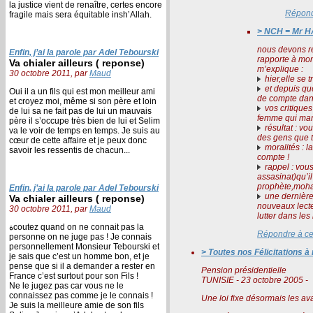
la justice vient de renaître, certes encore
Répond
fragile mais sera équitable insh’Allah.
> NCH = Mr HA
nous devons re
Enfin, j’ai la parole par Adel Tebourski
rapporte à mon
Va chialer ailleurs ( reponse)
m’explique :
30 octobre 2011, par
Maud
hier,elle se 
et depuis que
Oui il a un fils qui est mon meilleur ami
de compte dans
et croyez moi, même si son père et loin
vos critiques
de lui sa ne fait pas de lui un mauvais
femme qui manq
père il s’occupe très bien de lui et Selim
résultat : vo
va le voir de temps en temps. Je suis au
des gens que t
cœur de cette affaire et je peux donc
moralités : l
savoir les ressentis de chacun...
compte !
rappel : vous
assasinat)qu’i
prophète,moham
Enfin, j’ai la parole par Adel Tebourski
une dernière
Va chialer ailleurs ( reponse)
nouveaux lecte
30 octobre 2011, par
Maud
lutter dans les
ةcoutez quand on ne connait pas la
Répondre à c
personne on ne juge pas ! Je connais
personnellement Monsieur Tebourski et
> Toutes nos Félicitations 
je sais que c’est un homme bon, et je
pense que si il a demander a rester en
Pension présidentielle
France c’est surtout pour son Fils !
TUNISIE - 23 octobre 2005 -
Ne le jugez pas car vous ne le
connaissez pas comme je le connais !
Je suis la meilleure amie de son fils