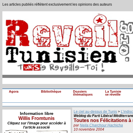
Les articles publiés réflètent exclusivement les opinions des auteurs
Agora
Bibliothèque
Dossiers
La Tunisie
thématiques
se réveille
Le ciel au-dessus de Tunis
>
L’indisc
Information libre
Weblog du Parti Libéral Méditerran
Willis Fromtunis
Toutes nos Félicitations à
Cliquez sur l'image pour accéder à
par
Neila Charchour Hachicha
l'article associé
10 novembre 2004