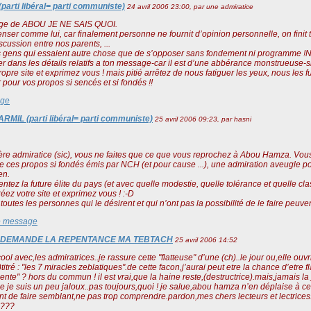
arti libéral= parti communiste)
24 avril 2006 23:00, par
une admiratice
ge de ABOU JE NE SAIS QUOI.
nser comme lui, car finalement personne ne fournit d’opinion personnelle, on finit 
iscussion entre nos parents, ...
les gens qui essaient autre chose que de s’opposer sans fondement ni programme !N
er dans les détails relatifs a ton message-car il est d’une abbérance monstrueuse-si
ropre site et exprimez vous ! mais pitié arrêtez de nous fatiguer les yeux, nous les fu
our vos propos si sencés et si fondés !!
age
RMIL (parti libéral= parti communiste)
25 avril 2006 09:23, par
hasni
re admiratice (sic), vous ne faites que ce que vous reprochez à Abou Hamza. Vous
e ces propos si fondés émis par NCH (et pour cause ...), une admiration aveugle pour
en.
ntez la future élite du pays (et avec quelle modestie, quelle tolérance et quelle cla
créez votre site et exprimez vous ! :-D
 toutes les personnes qui le désirent et qui n’ont pas la possibilité de le faire peuven
e message
 DEMANDE LA REPENTANCE MA TEBTACH
25 avril 2006 14:52
ool avec,les admiratrices..je rassure cette "flatteuse" d’une (ch)..le jour ou,elle ouvri
itré : "les 7 miracles zeblatiques".de cette facon,j’aurai peut etre la chance d’etre 
igente" ? hors du commun ! il est vrai,que la haine reste,(destructrice).mais,jamais l
e je suis un peu jaloux..pas toujours,quoi ! je salue,abou hamza n’en déplaise à ceu
t de faire semblant,ne pas trop comprendre.pardon,mes chers lecteurs et lectrice
r ???