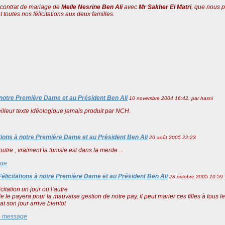
u contrat de mariage de
Melle Nesrine Ben Ali
avec
Mr Sakher El Matri
, que nous p
toutes nos félicitations aux deux familles.
à notre Première Dame et au Président Ben Ali
10 novembre 2004 16:42, par
hasni
eilleur texte idéologique jamais produit par NCH.
ations à notre Première Dame et au Président Ben Ali
20 août 2005 22:23
utre , vraiment la tunisie est dans la merde ...
age
Félicitations à notre Première Dame et au Président Ben Ali
28 octobre 2005 10:59
citation un jour ou l’autre
le le payera pour la mauvaise gestion de notre pay, il peut marier ces filles à tous le
t son jour arrive bientot
e message