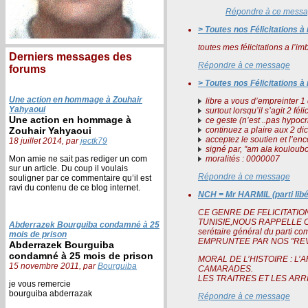
Répondre à ce mess
> Toutes nos Félicitations 
toutes mes félicitations a l’im
Derniers messages des
Répondre à ce message
forums
> Toutes nos Félicitations 
Une action en hommage à Zouhair
libre a vous d’empreinter 
Yahyaoui
surtout lorsqu’il s’agit 2 fé
Une action en hommage à
ce geste (n’est ..pas hypocri
Zouhair Yahyaoui
continuez a plaire aux 2 dic
acceptez le soutien et l’enco
18 juillet 2014, par
jectk79
signé par, "am ala kouloubon 
Mon amie ne sait pas rediger un com
moralités : 0000007
sur un article. Du coup il voulais
Répondre à ce message
souligner par ce commentaire qu’il est
ravi du contenu de ce blog internet.
NCH = Mr HARMIL (parti libé
CE GENRE DE FELICITATIO
TUNISIE,NOUS RAPPELLE 
Abderrazek Bourguiba condamné à 25
serétaire général du parti
mois de prison
EMPRUNTEE PAR NOS "REVOL
Abderrazek Bourguiba
condamné à 25 mois de prison
MORAL DE L’HISTOIRE : L
15 novembre 2011, par
Bourguiba
CAMARADES.
LES TRAITRES ET LES ARR
je vous remercie
bourguiba abderrazak
Répondre à ce message