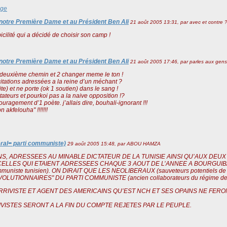
age
à notre Première Dame et au Président Ben Ali
21 août 2005 13:31, par
avec et contre 
bicilité qui a décidé de choisir son camp !
à notre Première Dame et au Président Ben Ali
21 août 2005 17:46, par
parles aux gens
1 deuxième chemin et 2 changer meme le ton !
licitations adressées a la reine d’un méchant ?
te) et ne porte (ok 1 soutien) dans le sang !
tateurs et pourkoi pas a la naive opposition !?
uragement d’1 poète. j’allais dire, bouhali-ignorant !!!
akfelouha" !!!!!!!
ral= parti communiste)
29 août 2005 15:48, par
ABOU HAMZA
NS, ADRESSEES AU MINABLE DICTATEUR DE LA TUNISIE AINSI QU’AUX DEUX 
CELLES QUI ETAIENT ADRESSEES CHAQUE 3 AOUT DE L’ANNEE A BOURGUIB
 communiste tunisien). ON DIRAIT QUE LES NEOLIBERAUX (sauveteurs potentiels 
UTIONNAIRES" DU PARTI COMMUNISTE (ancien collaborateurs du régime de 
’ARRIVISTE ET AGENT DES AMERICAINS QU’EST NCH ET SES OPAINS NE FERO
IVISTES SERONT A LA FIN DU COMPTE REJETES PAR LE PEUPLE.