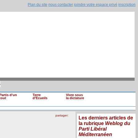
Plan du site
nous contacter
joindre votre espace privé
inscription
 de loyaux (...)
|
Mohamed Ghannouchi renvo
Il est clair que si une information devait (...)
Partis d’un
Terre
Vivre sous
tout
d’Ecueils
la dictature
partager:
Les derniers articles de
la rubrique
Weblog du
Parti Libéral
Méditerranéen