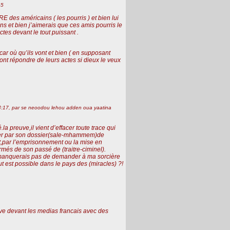
45
 des américains ( les pourris ) et bien lui
ns et bien j’aimerais que ces amis pourris le
ctes devant le tout puissant .
 car où qu’ils vont et bien ( en supposant
ront répondre de leurs actes si dieux le veux
4:17, par
se neoodou lehou adden oua yaatina
a preuve,il vient d’effacer toute trace qui
encer par son dossier(sale-mhammem)de
oit,par l’emprisonnement ou la mise en
més de son passé de (traitre-ciminel).
ne manquerais pas de demander à ma sorcière
ut est possible dans le pays des (miracles) ?!
sive devant les medias francais avec des