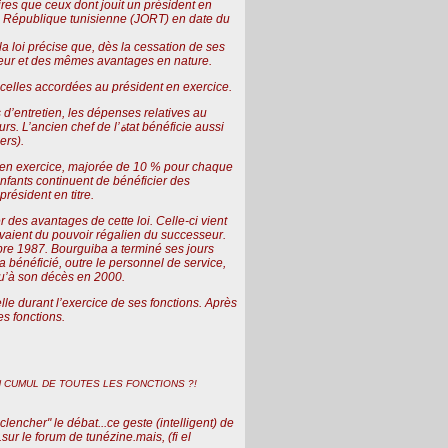
res que ceux dont jouit un président en
 la République tunisienne (JORT) en date du
loi précise que, dès la cessation de ses
sseur et des mêmes avantages en nature.
 celles accordées au président en exercice.
d’entretien, les dépenses relatives au
 de l’ةtat bénéficie aussi
ers).
t en exercice, majorée de 10 % pour chaque
résident en titre.
 des avantages de cette loi. Celle-ci vient
levaient du pouvoir régalien du successeur.
bre 1987. Bourguiba a terminé ses jours
qu’à son décès en 2000.
lle durant l’exercice de ses fonctions. Après
es fonctions.
 CUMUL DE TOUTES LES FONCTIONS ?!
lencher" le débat...ce geste (intelligent) de
.sur le forum de tunézine.mais, (fi el