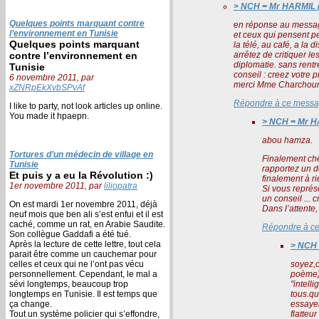
> NCH = Mr HARMIL (p
Quelques points marquant contre
en réponse au messa
l’environnement en Tunisie
et ceux qui pensent pe
Quelques points marquant
la télé, au café, a la d
contre l’environnement en
arrêtez de critiquer 
diplomatie. sans rentr
Tunisie
conseil : creez votre p
6 novembre 2011, par
merci Mme Charchour p
xZNRpEkXvbSPvAf
Répondre à ce mess
I like to party, not look articles up online.
You made it hpaepn.
> NCH = Mr HA
abou hamza.
Tortures d’un médecin de village en
Finalement chè
Tunisie
rapportez un d
Et puis y a eu la Révolution :)
finalement à ri
1er novembre 2011, par
liliopatra
Si vous représe
un conseil ... 
On est mardi 1er novembre 2011, déjà
Dans l’attente,
neuf mois que ben ali s’est enfui et il est
caché, comme un rat, en Arabie Saudite.
Répondre à c
Son collègue Gaddafi a été tué.
Après la lecture de cette lettre, tout cela
> NCH
parait être comme un cauchemar pour
celles et ceux qui ne l’ont pas vécu
soyez,c
personnellement. Cependant, le mal a
poème)t
sévi longtemps, beaucoup trop
"intell
longtemps en Tunisie. Il est temps que
tous.qu
ça change.
essayen
Tout un système policier qui s’effondre,
flatteu