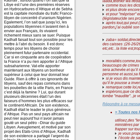
Kadhafi ; surtout quand l’on sait que la
iaada,tedhkir wa ifeda)
Libye est l’une des premières réserves
comme tous les dicta
en Hydrocarbures d’Afrique et de Sebha
et plus drole encore
est la capitale mondiale du trafic Franco-
et pour "mépriser" et
libyen de concentré d’uranium Nigérien.
(législateur)de ses pr
Egalement, l’on sait que jusqu’ici, les
après tout,qui peut (
populations libyennes n’avaient rien à
pardon,j’ai oublié son 
envier aux Français, ils vivaient
richement mieux sans se suer. Puisque
Kadhafi faisait tout son possible pour les
zaba= soldat,directeu
mettre à l’abri du besoin. Il est donc
des caisses :(26-26/2
temps pour les libyens de choisir
etc,etc...la liste est,t
pleinement futur partenaire occidental.
Car si en cinquante ans de coopération
moralités:comme,tous 
la France n’a pu rien apporter à l’Afrique
beaucoups de crimes e
subsaharienne. Vat-elle apporter
sera achevée.et qu’il s
maintenant aux libyens un bonheur
personne et aussi,sa fa
supérieur à celui que leur donnait leur
si je vous dis mainte
Guide. Rien à offrir à ces ignorants de
qu’il le pousse a inven
libyens, sauf des repas communs dans
remarque:cette loi,re
les poubelles de la ville Paris, en France
espèrons,que ce dict
c’est déjà la famine ? Lui, qui durant
tombe "maudite"...je v
plusieurs décennies était l’un des
faiseurs d’hommes les plus efficaces sur
Répondre à ce mess
le continent Africain. De son existence,
Kadhafi était le leader le plus généreux
> Toutes nos 
d’Afrique. Pas un seul pays africain ne
peut nier aujourd’hui n’avoir jamais
utilisez,des "
gouté un seul pétro –Dinar du guide
ministères par 
Libyen. Aveuglement, et motivé par son
frapper sur to
projet des Etats-Unis d’Afrique, Kadhafi
je vous propo
de son existence a partagé l’argent du
l’école de sa