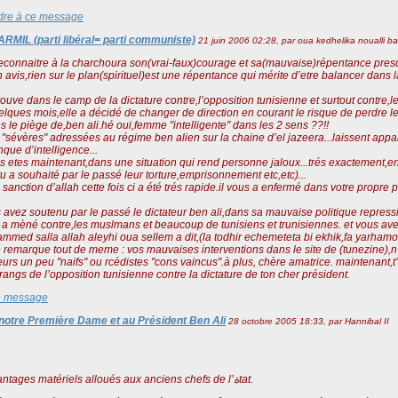
re à ce message
RMIL (parti libéral= parti communiste)
21 juin 2006 02:28, par
oua kedhelika noualli b
connaitre à la charchoura son(vrai-faux)courage et sa(mauvaise)répentance presq
 avis,rien sur le plan(spirituel)est une répentance qui mérite d’etre balancer dans
trouve dans le camp de la dictature contre,l’opposition tunisienne et surtout contre,
lques mois,elle a décidé de changer de direction en courant le risque de perdre le
 le piège de,ben ali.hé oui,femme "intelligente" dans les 2 sens ??!!
 "sévères" adressées au régime ben alien sur la chaine d’el jazeera...laissent appa
ue d’intelligence...
us etes maintenant,dans une situation qui rend personne jaloux...trés exactement,ent
u a souhaité par le passé leur torture,emprisonnement etc,etc)...
a sanction d’allah cette fois ci a été trés rapide.il vous a enfermé dans votre prop
 avez soutenu par le passé le dictateur ben ali,dans sa mauvaise politique repres
l a mèné contre,les muslmans et beaucoup de tunisiens et trunisiennes. et vous a
med salla allah aleyhi oua sellem a dit,(la todhir echemeteta bi ekhik,fa yarhamo
 remarque tout de meme : vos mauvaises interventions dans le site de (tunezine),
urs un peu "naifs" ou rcédistes "cons vaincus".à plus, chère amatrice. maintenant,t’
 rangs de l’opposition tunisienne contre la dictature de ton cher président.
e message
à notre Première Dame et au Président Ben Ali
28 octobre 2005 18:33, par
Hannibal II
Une loi fixe désormais les avantages matériels alloués aux anciens chefs de l’ةtat.