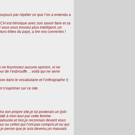
toujours par répéter ce que l’on a entendu a
CH est héroique avec son savoir faire et sa
 vous vous trouvez plus intelligent, un
turs élites du pays, a lire vos conneries !
 ne fournissez aucune opinion, ni ne
 de l’esbrouffe ... voilà qui ne serre
sse dans le vocabulaire et l’orthographe !) :
t s’exprimer sur ce site.
ra son propre site,je lui posterais un (joli-
flatté à mon tour par cette femme
a jalousie.et moi,je reconnais devant vous
x ou celles qui l’ont pas compris,et ou qui
s.je pense que je suis devenu,un mauvais