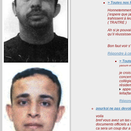
> Toutes nos 
Honnetemment l
j’espere que ja
trahissent à le
( TRAITRE )
Ah si je pouvai
qu’il réussisse
.
Bon faut voir s
Répondre à c
> Tout
yaoum el
je croi
concern
collègi
résiden
appel
lella(f
Répond
pourkoi ne pas devo
voila
bref vous avez un tas 
documents officiels a l
ca sera un coup dur a 