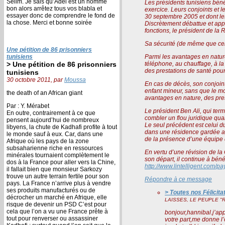
Selim. Je sais qu’Adel est un homme
Les présidents tunisiens béné
bon alors arrêtez tous vos blabla et
exercice. Leurs conjoints et 
essayer donc de comprendre le fond de
30 septembre 2005 et dont le
la chose. Merci et bonne soirée
Discrètement débattue et app
fonctions, le président de l
Sa sécurité (de même que cell
Une pétition de 86 prisonniers
tunisiens
Parmi les avantages en nature
> Une pétition de 86 prisonniers
téléphone, au chauffage, à la cons
des prestations de santé pour
tunisiens
30 octobre 2011, par
Moussa
En cas de décès, son conjoin
enfant mineur, sans que le montant total ne dépasse l’ind
the death of an African giant
avantages en nature, des pres
Par : Y. Mérabet
Le président Ben Ali, qui term
En outre, contrairement à ce que
combler un flou juridique quan
pensent aujourd’hui de nombreux
Le seul précédent est celui 
libyens, la chute de Kadhafi profite à tout
dans une résidence gardée appartenant à l’ةtat dans sa ville natale de Monastir. ةtant donné son âge ava
le monde sauf à eux. Car, dans une
de la présence d’une équipe d
Afrique où les pays de la zone
subsaharienne riche en ressources
En vertu d’une révision de la 
minérales tournaient complètement le
son départ, il continue à bén
dos à la France pour aller vers la Chine,
http://www.lintelligent.com/pay
il fallait bien que monsieur Sarkozy
trouve un autre terrain fertile pour son
Répondre à ce message
pays. La France n’arrive plus à vendre
ses produits manufacturés ou de
> Toutes nos Félicit
décrocher un marché en Afrique, elle
LAISSES, LE PEUPLE "
risque de devenir un PSD C’est pour
cela que l’on a vu une France prête à
bonjour,hannibal.j’app
tout pour renverser ou assassiner
votre part,me donne l’o