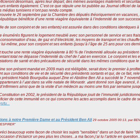
ficieront désormais, après leur départ, des mêmes avantages matériels et sécuritai
leurs enfants également. C’est ce que stipule une loi publiée au Journal officiel de
s médias tunisiens n’ont pas rendu compte.
rouvée le 26 septembre par la Chambre des députés théoriquement en vacances, la 
a République bénéficie d’une rente viagère équivalente à l’indemnité de son succe
e de son conjoint et de ses enfants) est assurée dans des conditions identiques à
 énumérés figurent le logement meublé avec son personnel de service et ses frais 
ommation d’eau, de gaz et d’électricité, les moyens de transport et les chauffeurs. L’ancien chef
 lui-même, pour son conjoint et ses enfants (jusqu’à l’âge de 25 ans pour ces derni
t touche une rente viagère équivalente à 80 % de l’indemnité allouée au présiden
emnité du chef de l’ةtat en exercice. Le conjoint et les enfants continuent de bénéficier des
tations de santé et des précautions de sécurité dans les mêmes conditions que le p
ine son présent mandat en 2009 mais est rééligible, serait donc le premier à profiter
t aux conditions de vie et de sécurité des présidents sortants et qui, de ce fait, re
du président Habib Bourguiba auquel Zine el-Abidine Ben Ali a succédé le 7 novem
ncé, il a bénéficié, outre le personnel de service,
’infirmiers ainsi que de la visite d’un médecin au moins une fois par semaine jus
Constitution en 2002, le président de la République jouit de l’immunité juridictionne
éficier de cette immunité en ce qui concerne les actes accomplis dans le cadre de s
s/tu...
ations à notre Première Dame et au Président Ben Ali
29 octobre 2005 00:13, par
BEN
RESPIRER"
réci beaucoup votre facon de choisir les sujets "sensibles" dans un but de faire "déc
ccasion d’éclaircir un peu plus les choses...a ma facon.j’ai lu l’article en question..