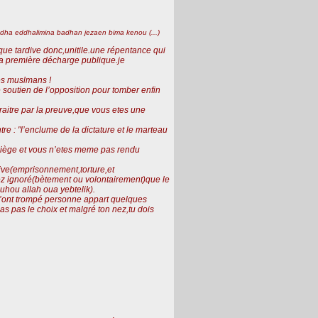
adha eddhalimina badhan jezaen bima kenou (...)
ue tardive donc,unitile.une répentance qui
 la première décharge publique.je
les muslmans !
 soutien de l’opposition pour tomber enfin
raitre par la preuve,que vous etes une
re : "l’enclume de la dictature et le marteau
re piège et vous n’etes meme pas rendu
sive(emprisonnement,torture,et
vez ignoré(bètement ou volontairement)que le
uhou allah oua yebtelik).
n’ont trompé personne appart quelques
as pas le choix et malgré ton nez,tu dois