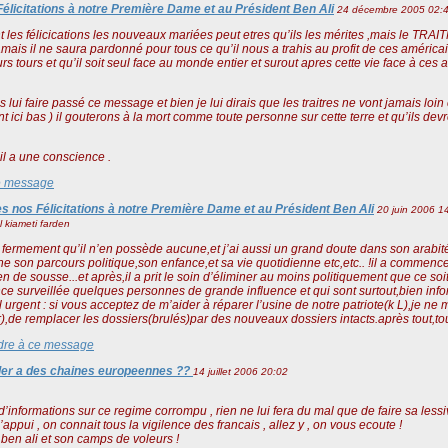
Félicitations à notre Première Dame et au Président Ben Ali
24 décembre 2005 02:
es félicications les nouveaux mariées peut etres qu’ils les mérites ,mais le TRAITRE
mais il ne saura pardonné pour tous ce qu’il nous a trahis au profit de ces américai
urs tours et qu’il soit seul face au monde entier et surout apres cette vie face à ces a
s lui faire passé ce message et bien je lui dirais que les traitres ne vont jamais loin
nt ici bas ) il gouterons à la mort comme toute personne sur cette terre et qu’ils dev
’il a une conscience .
e message
es nos Félicitations à notre Première Dame et au Président Ben Ali
20 juin 2006 1
 kiameti farden
s fermement qu’il n’en possède aucune,et j’ai aussi un grand doute dans son arabité.l
e son parcours politique,son enfance,et sa vie quotidienne etc,etc.. !il a comm
en de sousse...et après,il a prit le soin d’éliminer au moins politiquement que ce s
ce surveillée quelques personnes de grande influence et qui sont surtout,bien infor
 urgent : si vous acceptez de m’aider à réparer l’usine de notre patriote(k L),je 
ar),de remplacer les dossiers(brulés)par des nouveaux dossiers intacts.après tout,to
re à ce message
iler a des chaines europeennes ??
14 juillet 2006 20:02
d’informations sur ce regime corrompu , rien ne lui fera du mal que de faire sa les
’appui , on connait tous la vigilence des francais , allez y , on vous ecoute !
ben ali et son camps de voleurs !