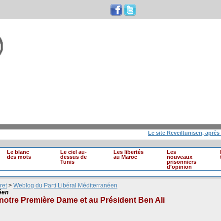
Le site Reveiltunisen, après 10 ans
Le blanc
Le ciel au-
Les libertés
Les
des mots
dessus de
au Maroc
nouveaux
Tunis
prisonniers
d’opinion
ret
>
Weblog du Parti Libéral Méditerranéen
éen
 notre Première Dame et au Président Ben Ali