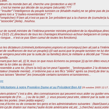
.bref...
teurs du monde.ben ali, cherche une (protection a vie) !!!
, c’est lui meme qui décide de sa propre (sécurité) ???
 "insulter" l’intelligence du peuple tunisien.ce (khabith-malin),ne se gène pas de jouer
opres lois a "2 balles-novembristes" ???
l’empècher) !!! ben ali,n’est ce pas le 1er président qui a la chance de (cumuler)a lu
"associée",(leila)...houhou.
r de sureté,ministre de l’intérieur,premier ministre,président de la république,direc
6-23/21-21,directeurs de tous les chantages:khammous-achour-belgacem et compag
rop longue... n’est ce pas !(ben cumul de toutes les fonctions).
les dictateurs (criminels,tortionnaires,espions et corrompus).ben ali,sait a l’intérie
t de souffrances de tout un peuple)).((il sait aussi,que le peuple tunisien ne lui
e vengera peut etre par la suite,de sa famille)).donc,le militaire a décidé par "l’inv
mille...
nant,que ben ali, ((( lit, tous ce que nous écrivons ou presque ))).qu’en dites vous
ter la loi citée au dessus !
ssemble a une loi, ((hors la loi)).qu’on peut l’appeler, _"prolonguation 2 la dictatu
ateur (malade mental)...n’ordonne pas a ses flics "zèlés" après sa (mort),de tirer 
ous laisses "deviner",les (voeux)de certains tunisiens et tunisiennes...
age
Félicitations à notre Première Dame et au Président Ben Ali
29 octobre 2005 12:17,
leviers-pistons" c’est a dire, des connaissances qui peuvent vous aider ou guider 
exemple:de (l’in.......) ou de la (déf....). vous pouvez peut etre, obtenir par la suite
utes les portes. (men jedda wajed.)
se,d’écrire ou de contacter les gens et les administrations suivantes : (ltaief,basri,d
int-cyr,de shalon sur marne,l’autre école américaine etc,etc...).cherchez aussi,vo