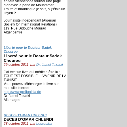
entière viennent de tourner une page
d’or avec la perte de Mouammar .
Traitre et maudit que je sois, si j’étais un
libyen ?
Journaliste indépendant (Algérian
Society for International Relations)
119, Rue Didouche Mourad
Alger centre
Liberté pour le Docteur Sadok
Chourou
Liberté pour le Docteur Sadok
Chourou
29 octobre 2011, par
Dr. Jamel Tazarki
J’ai écrit un livre qui mérite d’être lu :
TOUT EST POSSIBLE - L’AVENIR DE LA
TUNISIE
Vous pouvez télécharger le livre sur
mon site Internet :
http://www.go4tunisia.de
Dr. Jamel Tazarki
Allemagne
DECES D’OMAR CHLENDI
DECES D’OMAR CHLENDI
28 octobre 2011, par
bourguiba