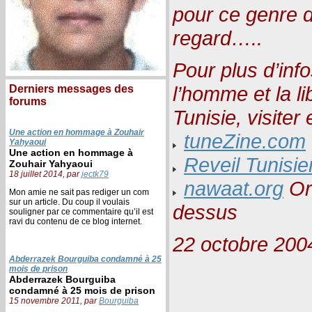
pour ce genre 
regard…..
Pour plus d’info
l’homme et la l
Derniers messages des
forums
Tunisie, visiter 
Une action en hommage à Zouhair
tuneZine.com
Yahyaoui
Une action en hommage à
Reveil Tunisie
Zouhair Yahyaoui
18 juillet 2014, par
jectk79
nawaat.org
Ori
Mon amie ne sait pas rediger un com
sur un article. Du coup il voulais
dessus
souligner par ce commentaire qu’il est
ravi du contenu de ce blog internet.
22 octobre 200
Abderrazek Bourguiba condamné à 25
mois de prison
Abderrazek Bourguiba
condamné à 25 mois de prison
15 novembre 2011, par
Bourguiba