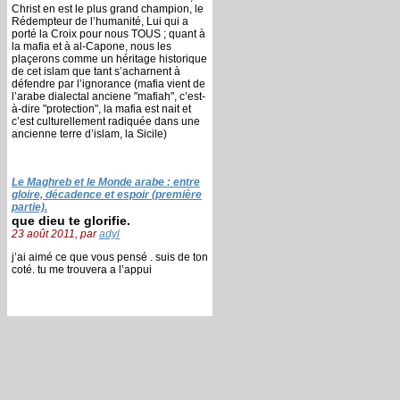
Christ en est le plus grand champion, le
Rédempteur de l’humanité, Lui qui a
porté la Croix pour nous TOUS ; quant à
la mafia et à al-Capone, nous les
plaçerons comme un héritage historique
de cet islam que tant s’acharnent à
défendre par l’ignorance (mafia vient de
l’arabe dialectal anciene "mafiah", c’est-
à-dire "protection", la mafia est nait et
c’est culturellement radiquée dans une
ancienne terre d’islam, la Sicile)
Le Maghreb et le Monde arabe : entre
gloire, décadence et espoir (première
partie).
que dieu te glorifie.
23 août 2011, par
adyl
j’ai aimé ce que vous pensé . suis de ton
coté. tu me trouvera a l’appui