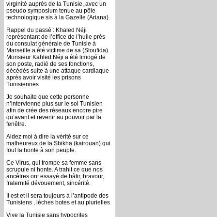
virginité auprès de la Tunisie, avec un
pseudo symposium tenue au pôle
technologique sis à la Gazelle (Ariana).
Rappel du passé : Khaled Néji
représentant de l’office de l’huile près
du consulat générale de Tunisie à
Marseille a été victime de sa (Stoufida).
Monsieur Kahled Néji a été limogé de
son poste, radié de ses fonctions,
décédés suite à une attaque cardiaque
après avoir visité les prisons
Tunisiennes
Je souhaite que cette personne
n’intervienne plus sur le sol Tunisien
afin de crée des réseaux encore pire
qu’avant et revenir au pouvoir par la
fenêtre.
Aidez moi à dire la vérité sur ce
malheureux de la Sbikha (kairouan) qui
fout la honte à son peuple.
Ce Virus, qui trompe sa femme sans
scrupule ni honte. A trahit ce que nos
ancêtres ont essayé de bâtir, bravour,
fraternité dévouement, sincérité.
Il est et il sera toujours à l’antipode des
Tunisiens , lèches botes et au plurielles
Vive la Tunisie sans hypocrites