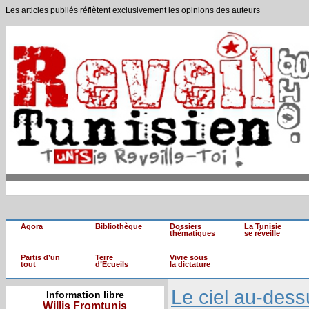
Les articles publiés réflètent exclusivement les opinions des auteurs
Agora
Bibliothèque
Dossiers
La Tunisie
thématiques
se réveille
Partis d’un
Terre
Vivre sous
tout
d’Ecueils
la dictature
Le ciel au-dess
Information libre
Willis Fromtunis