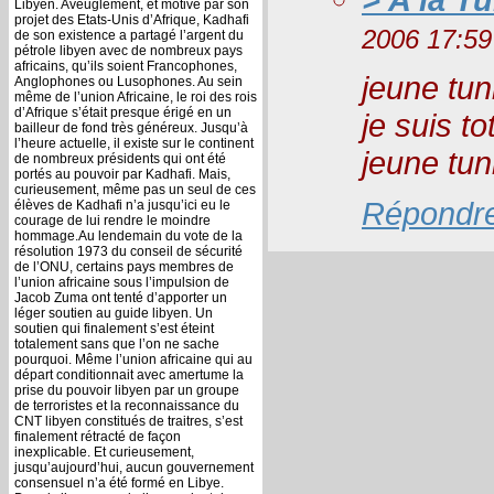
Libyen. Aveuglement, et motivé par son
projet des Etats-Unis d’Afrique, Kadhafi
2006 17:59
de son existence a partagé l’argent du
pétrole libyen avec de nombreux pays
africains, qu’ils soient Francophones,
jeune tu
Anglophones ou Lusophones. Au sein
même de l’union Africaine, le roi des rois
d’Afrique s’était presque érigé en un
je suis t
bailleur de fond très généreux. Jusqu’à
l’heure actuelle, il existe sur le continent
jeune tun
de nombreux présidents qui ont été
portés au pouvoir par Kadhafi. Mais,
curieusement, même pas un seul de ces
Répondr
élèves de Kadhafi n’a jusqu’ici eu le
courage de lui rendre le moindre
hommage.Au lendemain du vote de la
résolution 1973 du conseil de sécurité
de l’ONU, certains pays membres de
l’union africaine sous l’impulsion de
Jacob Zuma ont tenté d’apporter un
léger soutien au guide libyen. Un
soutien qui finalement s’est éteint
totalement sans que l’on ne sache
pourquoi. Même l’union africaine qui au
départ conditionnait avec amertume la
prise du pouvoir libyen par un groupe
de terroristes et la reconnaissance du
CNT libyen constitués de traitres, s’est
finalement rétracté de façon
inexplicable. Et curieusement,
jusqu’aujourd’hui, aucun gouvernement
consensuel n’a été formé en Libye.