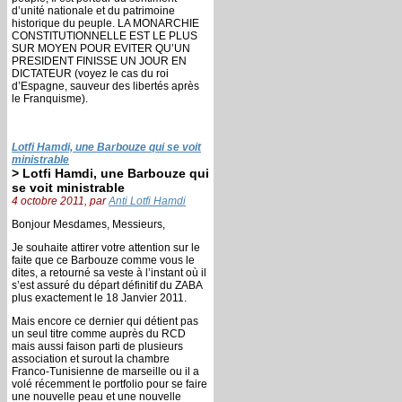
d’unité nationale et du patrimoine
historique du peuple. LA MONARCHIE
CONSTITUTIONNELLE EST LE PLUS
SUR MOYEN POUR EVITER QU’UN
PRESIDENT FINISSE UN JOUR EN
DICTATEUR (voyez le cas du roi
d’Espagne, sauveur des libertés après
le Franquisme).
Lotfi Hamdi, une Barbouze qui se voit
ministrable
> Lotfi Hamdi, une Barbouze qui
se voit ministrable
4 octobre 2011, par
Anti Lotfi Hamdi
Bonjour Mesdames, Messieurs,
Je souhaite attirer votre attention sur le
faite que ce Barbouze comme vous le
dites, a retourné sa veste à l’instant où il
s’est assuré du départ définitif du ZABA
plus exactement le 18 Janvier 2011.
Mais encore ce dernier qui détient pas
un seul titre comme auprès du RCD
mais aussi faison parti de plusieurs
association et surout la chambre
Franco-Tunisienne de marseille ou il a
volé récemment le portfolio pour se faire
une nouvelle peau et une nouvelle