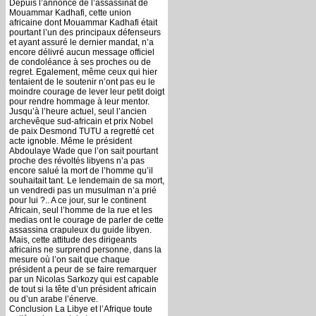
Depuis l’annonce de l’assassinat de
Mouammar Kadhafi, cette union
africaine dont Mouammar Kadhafi était
pourtant l’un des principaux défenseurs
et ayant assuré le dernier mandat, n’a
encore délivré aucun message officiel
de condoléance à ses proches ou de
regret. Egalement, même ceux qui hier
tentaient de le soutenir n’ont pas eu le
moindre courage de lever leur petit doigt
pour rendre hommage à leur mentor.
Jusqu’à l’heure actuel, seul l’ancien
archevêque sud-africain et prix Nobel
de paix Desmond TUTU a regretté cet
acte ignoble. Même le président
Abdoulaye Wade que l’on sait pourtant
proche des révoltés libyens n’a pas
encore salué la mort de l’homme qu’il
souhaitait tant. Le lendemain de sa mort,
un vendredi pas un musulman n’a prié
pour lui ?.. A ce jour, sur le continent
Africain, seul l’homme de la rue et les
medias ont le courage de parler de cette
assassina crapuleux du guide libyen.
Mais, cette attitude des dirigeants
africains ne surprend personne, dans la
mesure où l’on sait que chaque
président a peur de se faire remarquer
par un Nicolas Sarkozy qui est capable
de tout si la tête d’un président africain
ou d’un arabe l’énerve.
Conclusion La Libye et l’Afrique toute