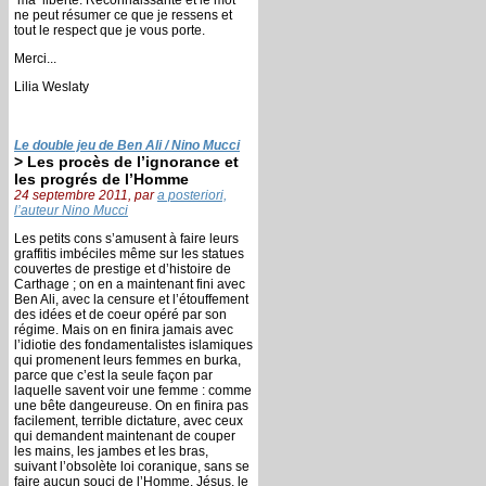
ne peut résumer ce que je ressens et
tout le respect que je vous porte.
Merci...
Lilia Weslaty
Le double jeu de Ben Ali / Nino Mucci
> Les procès de l’ignorance et
les progrés de l’Homme
24 septembre 2011, par
a posteriori,
l’auteur Nino Mucci
Les petits cons s’amusent à faire leurs
graffitis imbéciles même sur les statues
couvertes de prestige et d’histoire de
Carthage ; on en a maintenant fini avec
Ben Ali, avec la censure et l’étouffement
des idées et de coeur opéré par son
régime. Mais on en finira jamais avec
l’idiotie des fondamentalistes islamiques
qui promenent leurs femmes en burka,
parce que c’est la seule façon par
laquelle savent voir une femme : comme
une bête dangeureuse. On en finira pas
facilement, terrible dictature, avec ceux
qui demandent maintenant de couper
les mains, les jambes et les bras,
suivant l’obsolète loi coranique, sans se
faire aucun souci de l’Homme. Jésus, le