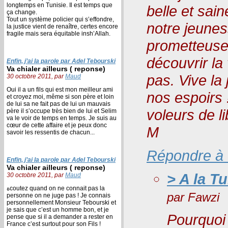
longtemps en Tunisie. Il est temps que
belle et sain
ça change.
Tout un système policier qui s’effondre,
notre jeunes
la justice vient de renaître, certes encore
fragile mais sera équitable insh’Allah.
prometteuse.
découvrir la 
Enfin, j’ai la parole par Adel Tebourski
Va chialer ailleurs ( reponse)
pas. Vive la
30 octobre 2011, par
Maud
Oui il a un fils qui est mon meilleur ami
nos espoirs 
et croyez moi, même si son père et loin
de lui sa ne fait pas de lui un mauvais
voleurs de li
père il s’occupe très bien de lui et Selim
va le voir de temps en temps. Je suis au
cœur de cette affaire et je peux donc
M
savoir les ressentis de chacun...
Répondre à
Enfin, j’ai la parole par Adel Tebourski
Va chialer ailleurs ( reponse)
> A la Tu
30 octobre 2011, par
Maud
ةcoutez quand on ne connait pas la
par
Fawzi
personne on ne juge pas ! Je connais
personnellement Monsieur Tebourski et
je sais que c’est un homme bon, et je
Pourquoi e
pense que si il a demander a rester en
France c’est surtout pour son Fils !