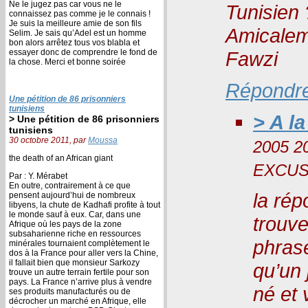
Ne le jugez pas car vous ne le
Tunisien 
connaissez pas comme je le connais !
Je suis la meilleure amie de son fils
Amicalem
Selim. Je sais qu’Adel est un homme
bon alors arrêtez tous vos blabla et
essayer donc de comprendre le fond de
Fawzi
la chose. Merci et bonne soirée
Répondr
Une pétition de 86 prisonniers
tunisiens
> A la
> Une pétition de 86 prisonniers
tunisiens
30 octobre 2011, par
Moussa
2005 2
the death of an African giant
EXCUS
Par : Y. Mérabet
En outre, contrairement à ce que
la rép
pensent aujourd’hui de nombreux
libyens, la chute de Kadhafi profite à tout
le monde sauf à eux. Car, dans une
trouve
Afrique où les pays de la zone
subsaharienne riche en ressources
phrase
minérales tournaient complètement le
dos à la France pour aller vers la Chine,
il fallait bien que monsieur Sarkozy
qu’un 
trouve un autre terrain fertile pour son
pays. La France n’arrive plus à vendre
né et 
ses produits manufacturés ou de
décrocher un marché en Afrique, elle