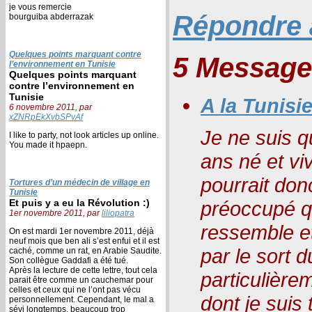
je vous remercie
Répondre à
bourguiba abderrazak
Quelques points marquant contre
5 Message
l’environnement en Tunisie
Quelques points marquant
contre l’environnement en
Tunisie
A la Tunisi
6 novembre 2011, par
xZNRpEkXvbSPvAf
Je ne suis q
I like to party, not look articles up online.
You made it hpaepn.
ans né et vi
pourrait don
Tortures d’un médecin de village en
Tunisie
Et puis y a eu la Révolution :)
préoccupé qu
1er novembre 2011, par
liliopatra
ressemble et
On est mardi 1er novembre 2011, déjà
neuf mois que ben ali s’est enfui et il est
par le sort 
caché, comme un rat, en Arabie Saudite.
Son collègue Gaddafi a été tué.
Après la lecture de cette lettre, tout cela
particulière
parait être comme un cauchemar pour
celles et ceux qui ne l’ont pas vécu
dont je suis 
personnellement. Cependant, le mal a
sévi longtemps, beaucoup trop