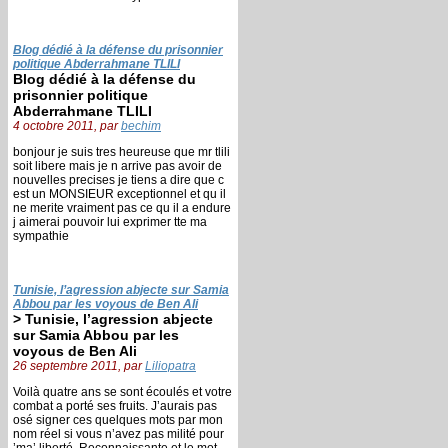
Blog dédié à la défense du prisonnier
politique Abderrahmane TLILI
Blog dédié à la défense du
prisonnier politique
Abderrahmane TLILI
4 octobre 2011, par
bechim
bonjour je suis tres heureuse que mr tlili
soit libere mais je n arrive pas avoir de
nouvelles precises je tiens a dire que c
est un MONSIEUR exceptionnel et qu il
ne merite vraiment pas ce qu il a endure
j aimerai pouvoir lui exprimer tte ma
sympathie
Tunisie, l’agression abjecte sur Samia
Abbou par les voyous de Ben Ali
> Tunisie, l’agression abjecte
sur Samia Abbou par les
voyous de Ben Ali
26 septembre 2011, par
Liliopatra
Voilà quatre ans se sont écoulés et votre
combat a porté ses fruits. J’aurais pas
osé signer ces quelques mots par mon
nom réel si vous n’avez pas milité pour
’ma’ liberté. Reconnaissante et le mot