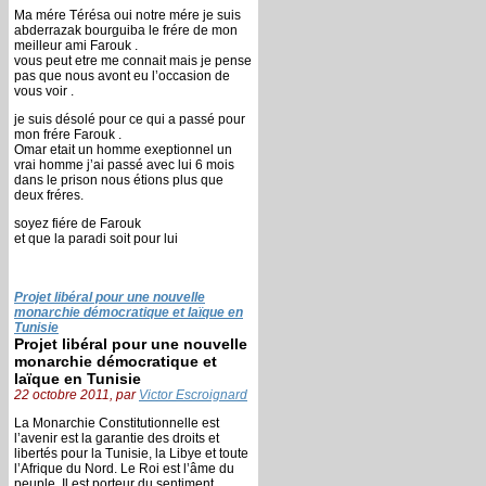
Ma mére Térésa oui notre mére je suis
abderrazak bourguiba le frére de mon
meilleur ami Farouk .
vous peut etre me connait mais je pense
pas que nous avont eu l’occasion de
vous voir .
je suis désolé pour ce qui a passé pour
mon frére Farouk .
Omar etait un homme exeptionnel un
vrai homme j’ai passé avec lui 6 mois
dans le prison nous étions plus que
deux fréres.
soyez fiére de Farouk
et que la paradi soit pour lui
Projet libéral pour une nouvelle
monarchie démocratique et laïque en
Tunisie
Projet libéral pour une nouvelle
monarchie démocratique et
laïque en Tunisie
22 octobre 2011, par
Victor Escroignard
La Monarchie Constitutionnelle est
l’avenir est la garantie des droits et
libertés pour la Tunisie, la Libye et toute
l’Afrique du Nord. Le Roi est l’âme du
peuple, Il est porteur du sentiment