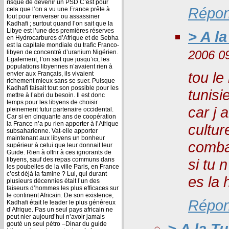
risque de devenir un PSD C’est pour
Répon
cela que l’on a vu une France prête à
tout pour renverser ou assassiner
Kadhafi ; surtout quand l’on sait que la
Libye est l’une des premières réserves
> A la
en Hydrocarbures d’Afrique et de Sebha
est la capitale mondiale du trafic Franco-
2006 0
libyen de concentré d’uranium Nigérien.
Egalement, l’on sait que jusqu’ici, les
populations libyennes n’avaient rien à
tou le
envier aux Français, ils vivaient
richement mieux sans se suer. Puisque
Kadhafi faisait tout son possible pour les
tunisi
mettre à l’abri du besoin. Il est donc
temps pour les libyens de choisir
car j 
pleinement futur partenaire occidental.
Car si en cinquante ans de coopération
la France n’a pu rien apporter à l’Afrique
cultur
subsaharienne. Vat-elle apporter
maintenant aux libyens un bonheur
combat
supérieur à celui que leur donnait leur
Guide. Rien à offrir à ces ignorants de
libyens, sauf des repas communs dans
si tu 
les poubelles de la ville Paris, en France
c’est déjà la famine ? Lui, qui durant
es la 
plusieurs décennies était l’un des
faiseurs d’hommes les plus efficaces sur
le continent Africain. De son existence,
Répon
Kadhafi était le leader le plus généreux
d’Afrique. Pas un seul pays africain ne
peut nier aujourd’hui n’avoir jamais
gouté un seul pétro –Dinar du guide
> A la Tu