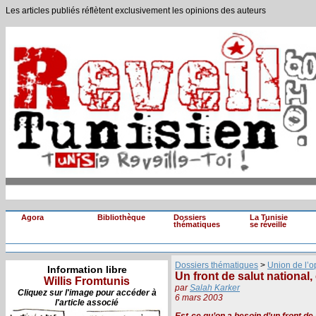
Les articles publiés réflètent exclusivement les opinions des auteurs
Agora
Bibliothèque
Dossiers
La Tunisie
thématiques
se réveille
Dossiers thématiques
>
Union de l’o
Information libre
Un front de salut national,
Willis Fromtunis
par
Salah Karker
Cliquez sur l'image pour accéder à
6 mars 2003
l'article associé
Est-ce qu’on a besoin d’un front d