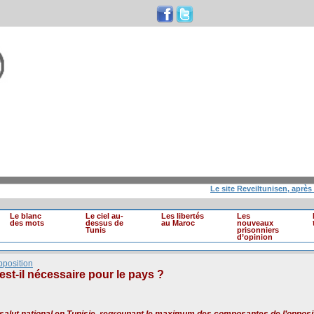
Le site Reveiltunisen, après 10 an
Le blanc
Le ciel au-
Les libertés
Les
des mots
dessus de
au Maroc
nouveaux
Tunis
prisonniers
d’opinion
pposition
 est-il nécessaire pour le pays ?
e salut national en Tunisie, regroupant le maximum des composantes de l’opposi