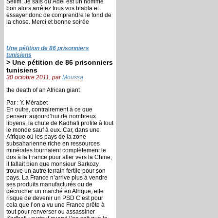
Selim. Je sais qu’Adel est un homme
bon alors arrêtez tous vos blabla et
essayer donc de comprendre le fond de
la chose. Merci et bonne soirée
Une pétition de 86 prisonniers
tunisiens
> Une pétition de 86 prisonniers
tunisiens
30 octobre 2011, par
Moussa
the death of an African giant
Par : Y. Mérabet
En outre, contrairement à ce que
pensent aujourd’hui de nombreux
libyens, la chute de Kadhafi profite à tout
le monde sauf à eux. Car, dans une
Afrique où les pays de la zone
subsaharienne riche en ressources
minérales tournaient complètement le
dos à la France pour aller vers la Chine,
il fallait bien que monsieur Sarkozy
trouve un autre terrain fertile pour son
pays. La France n’arrive plus à vendre
ses produits manufacturés ou de
décrocher un marché en Afrique, elle
risque de devenir un PSD C’est pour
cela que l’on a vu une France prête à
tout pour renverser ou assassiner