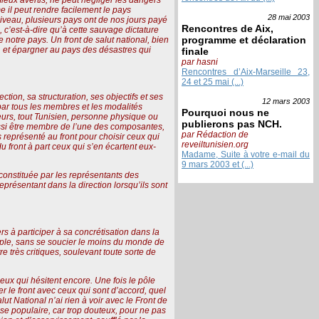
e il peut rendre facilement le pays
28 mai
2003
 niveau, plusieurs pays ont de nos jours payé
Rencontres de Aix,
, c’est-à-dire qu’à cette sauvage dictature
programme et déclaration
notre pays. Un front de salut national, bien
ue, et épargner au pays des désastres qui
finale
par hasni
Rencontres d’Aix-Marseille 23,
24 et 25 mai (...)
ction, sa structuration, ses objectifs et ses
12 mars
2003
par tous les membres et les modalités
Pourquoi nous ne
ateurs, tout Tunisien, personne physique ou
publierons pas NCH.
aussi être membre de l’une des composantes,
par Rédaction de
représenté au front pour choisir ceux qui
reveiltunisien.org
du front à part ceux qui s’en écartent eux-
Madame, Suite à votre e-mail du
9 mars 2003 et (...)
e constituée par les représentants des
présentant dans la direction lorsqu’ils sont
rs à participer à sa concrétisation dans la
 peuple, sans se soucier le moins du monde de
re très critiques, soulevant toute sorte de
ceux qui hésitent encore. Une fois le pôle
nder le front avec ceux qui sont d’accord, quel
ut National n’ai rien à voir avec le Front de
ise populaire, car trop douteux, pour ne pas