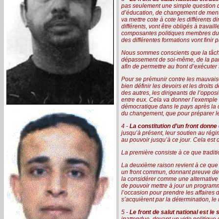
pas seulement une simple question d’i
d’éducation, de changement de mentali
va mettre cote à cote les différents d
différents, vont être obligés à travail
composantes politiques membres du fron
des différentes formations vont finir 
Nous sommes conscients que la tâche 
dépassement de soi-même, de la part d
afin de permettre au front d’exécuter
Pour se prémunir contre les mauvaises 
bien définir les devoirs et les droits
des autres, les dirigeants de l’oppos
entre eux. Cela va donner l’exemple à
démocratique dans le pays après la ch
du changement, que pour préparer l
4 -
La constitution d’un front donne
jusqu’à présent, leur soutien au régim
au pouvoir jusqu’à ce jour. Cela est 
La première consiste à ce que traditi
La deuxième raison revient à ce que l
un front commun, donnant preuve de sé
la considérer comme une alternative 
de pouvoir mettre à jour un program
l’occasion pour prendre les affaire
s’acquièrent par la détermination, le 
5 -
Le front de salut national est l
inattendue, devant un vide politique