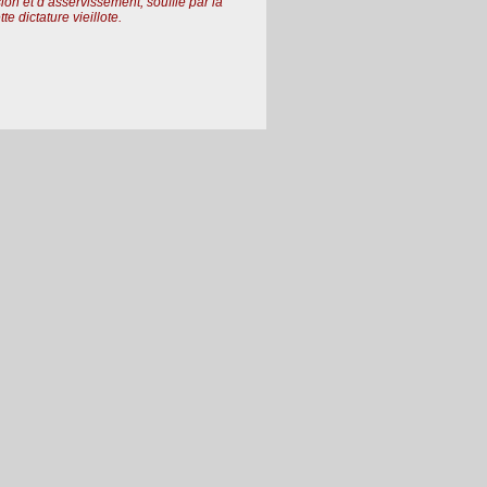
sion et d’asservissement, soufflé par la
e dictature vieillote.