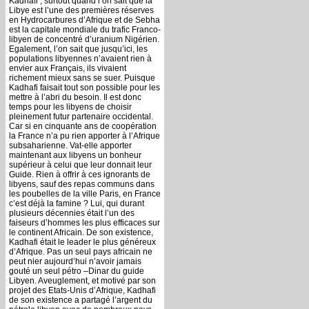
Kadhafi ; surtout quand l’on sait que la
Libye est l’une des premières réserves
en Hydrocarbures d’Afrique et de Sebha
est la capitale mondiale du trafic Franco-
libyen de concentré d’uranium Nigérien.
Egalement, l’on sait que jusqu’ici, les
populations libyennes n’avaient rien à
envier aux Français, ils vivaient
richement mieux sans se suer. Puisque
Kadhafi faisait tout son possible pour les
mettre à l’abri du besoin. Il est donc
temps pour les libyens de choisir
pleinement futur partenaire occidental.
Car si en cinquante ans de coopération
la France n’a pu rien apporter à l’Afrique
subsaharienne. Vat-elle apporter
maintenant aux libyens un bonheur
supérieur à celui que leur donnait leur
Guide. Rien à offrir à ces ignorants de
libyens, sauf des repas communs dans
les poubelles de la ville Paris, en France
c’est déjà la famine ? Lui, qui durant
plusieurs décennies était l’un des
faiseurs d’hommes les plus efficaces sur
le continent Africain. De son existence,
Kadhafi était le leader le plus généreux
d’Afrique. Pas un seul pays africain ne
peut nier aujourd’hui n’avoir jamais
gouté un seul pétro –Dinar du guide
Libyen. Aveuglement, et motivé par son
projet des Etats-Unis d’Afrique, Kadhafi
de son existence a partagé l’argent du