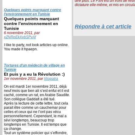
dire plus. Le FSN est un front de rési
dictature elle-même, et mis en circula
Quelques points marquant contre
l’environnement en Tunisie
Quelques points marquant
contre l’environnement en
Répondre à cet article
Tunisie
6 novembre 2011, par
xZNRpEkXvbSPvAf
I like to party, not look articles up online.
You made it hpaepn.
Tortures d’un médecin de village en
Tunisie
Et puis y a eu la Révolution :)
1er novembre 2011, par
liliopatra
On est mardi 1er novembre 2011, déjà
neuf mois que ben ali s’est enfui et il est
caché, comme un rat, en Arabie Saudite.
Son collègue Gaddafi a été tué.
Après la lecture de cette lettre, tout cela
parait être comme un cauchemar pour
celles et ceux qui ne l’ont pas vécu
personnellement. Cependant, le mal a
sévi longtemps, beaucoup trop
longtemps en Tunisie. Il est temps que
ça change.
Tout un système policier qui s’effondre,