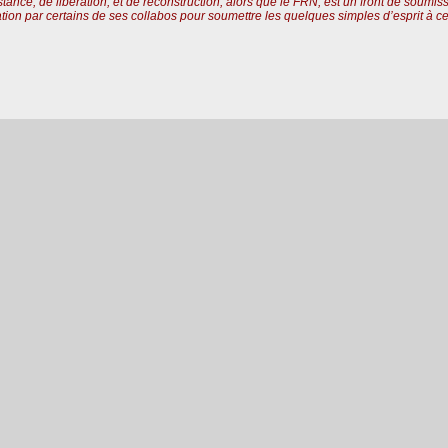
stance, de libération, et de reconstruction, alors que le FRN, est un front de soumis
tion par certains de ses collabos pour soumettre les quelques simples d’esprit à cett