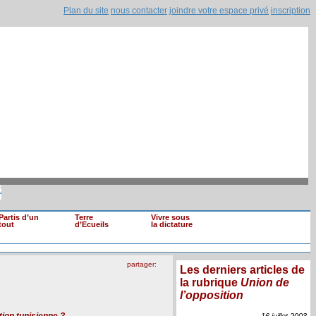
Plan du site
nous contacter
joindre votre espace privé
inscription
s de loyaux (...)
|
Mohamed Ghannouchi renvo
Il est clair que si une information devait (...)
Partis d’un
Terre
Vivre sous
tout
d’Ecueils
la dictature
partager:
Les derniers articles de
la rubrique
Union de
l’opposition
tion tunisienne ?
16 juillet
2003