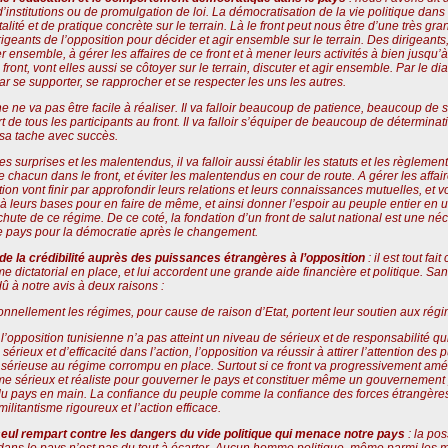
nstitutions ou de promulgation de loi. La démocratisation de la vie politique dans 
té et de pratique concrète sur le terrain. Là le front peut nous être d’une très gran
irigeants de l’opposition pour décider et agir ensemble sur le terrain. Des dirigeants,
ler ensemble, à gérer les affaires de ce front et à mener leurs activités à bien jusqu’
t, vont elles aussi se côtoyer sur le terrain, discuter et agir ensemble. Par le dial
par se supporter, se rapprocher et se respecter les uns les autres.
ne va pas être facile à réaliser. Il va falloir beaucoup de patience, beaucoup de s
e tous les participants au front. Il va falloir s’équiper de beaucoup de déterminati
 sa tache avec succès.
surprises et les malentendus, il va falloir aussi établir les statuts et les règlemen
 de chacun dans le front, et éviter les malentendus en cour de route. A gérer les affai
ition vont finir par approfondir leurs relations et leurs connaissances mutuelles, et
 leurs bases pour en faire de même, et ainsi donner l’espoir au peuple entier en un
ute de ce régime. De ce coté, la fondation d’un front de salut national est une néc
e pays pour la démocratie après le changement.
 de la crédibilité auprès des puissances étrangères à l’opposition
: il est tout fa
e dictatorial en place, et lui accordent une grande aide financière et politique. Sans
dû à notre avis à deux raisons :
onnellement les régimes, pour cause de raison d’Etat, portent leur soutien aux régi
’opposition tunisienne n’a pas atteint un niveau de sérieux et de responsabilité qu
rieux et d’efficacité dans l’action, l’opposition va réussir à attirer l’attention d
sérieuse au régime corrompu en place. Surtout si ce front va progressivement amélio
me sérieux et réaliste pour gouverner le pays et constituer même un gouvernement 
s du pays en main. La confiance du peuple comme la confiance des forces étrangère
militantisme rigoureux et l’action efficace.
e seul rempart contre les dangers du vide politique qui menace notre pays
: la pos
 dans le pays n’est pas du tout à écarter. Aucun homme politique, même parmi les m