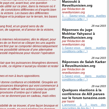
Marzouki à
le pays est, avant tout, une question
Reveiltunisien.org
de utilité sur ce plan, dans la mesure où il
par Rédaction de
 de convictions différentes et d’esprits bien
reveiltunisien.org
à la victoire. Les bases des différentes
1 - Savez-vous dans quelles
ogue et la pratique sur le terrain, les bases
conditions cette (...)
28 mai
2003
ang froid, et un grand sens du de
Réponses du juge
on, de sagesse, et d’amour de la victoire,
Mokhtar Yahyaoui à
Reveiltunisien.org
ts internes nécessaires, dès le départ, pour
par Rédaction de
res de ce front et se côtoyer les uns auprès
reveiltunisien.org
 vont finir par se comporter démocratiquement
1-Savez-vous dans quelles
e possibilité sérieuse d’une alternative
conditions cette (...)
essité impérieuse pour réussir l’opération
28 mai
2003
Réponses de Salah Karker
it clair que les puissances étrangères donnent,
à Reveiltunisien.org
 elle, ce régime n’aurait pu résister et rester
par Rédaction de
reveiltunisien.org
mes et non à leurs oppositions.
1-Savez-vous dans quelles
conditions cette (...)
i donne confiance et crédibilité. Groupée en
es puissances étrangères qui vont commencer à
28 mai
2003
rer et raffiner ses actions jusqu’au point
Quelques réactions à la
provisoire d’ombre qui n’attend que
conférence de AIX parues
s ne se donnent pas en cadeau, mais elles
sur le forum tunezine.com
par hasni
L’annonce à 3 jours des
sibilité de se trouver, d’une façon brusque et
rencontres de Aix du (...)
ieux avertis, ne peut négliger les dangers