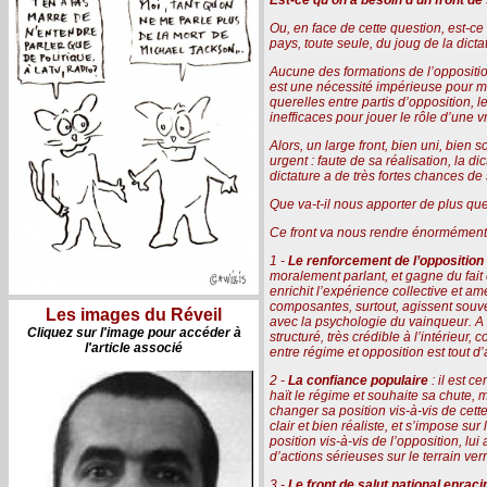
Ou, en face de cette question, est-ce
pays, toute seule, du joug de la dict
Aucune des formations de l’oppositio
est une nécessité impérieuse pour mene
querelles entre partis d’opposition, l
inefficaces pour jouer le rôle d’une 
Alors, un large front, bien uni, bien s
urgent : faute de sa réalisation, la di
dictature a de très fortes chances d
Que va-t-il nous apporter de plus que
Ce front va nous rendre énormément d
1 -
Le renforcement de l’opposition
moralement parlant, et gagne du fait
enrichit l’expérience collective et am
composantes, surtout, agissent souven
Les images du Réveil
avec la psychologie du vainqueur. A l’
Cliquez sur l'image pour accéder à
structuré, très crédible à l’intérieur
l'article associé
entre régime et opposition est tout 
2 -
La confiance populaire
: il est c
haït le régime et souhaite sa chute,
changer sa position vis-à-vis de cett
clair et bien réaliste, et s’impose s
position vis-à-vis de l’opposition, lu
d’actions sérieuses sur le terrain verr
3 -
Le front de salut national enra