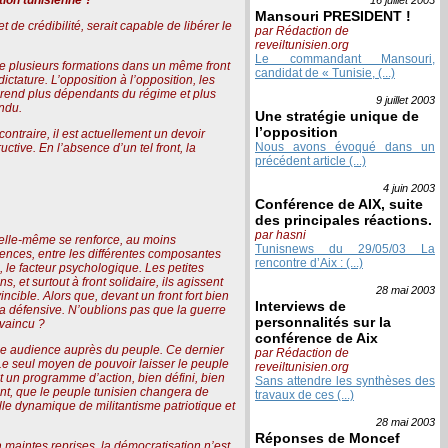
Mansouri PRESIDENT !
de crédibilité, serait capable de libérer le
par Rédaction de
reveiltunisien.org
Le commandant Mansouri,
de plusieurs formations dans un même front
candidat de « Tunisie, (...)
ctature. L’opposition à l’opposition, les
les rend plus dépendants du régime et plus
9 juillet
2003
endu.
Une stratégie unique de
l’opposition
 contraire, il est actuellement un devoir
Nous avons évoqué dans un
uctive. En l’absence d’un tel front, la
précédent article (...)
4 juin
2003
Conférence de AIX, suite
des principales réactions.
par hasni
 elle-même se renforce, au moins
Tunisnews du 29/05/03 La
iences, entre les différentes composantes
rencontre d’Aix : (...)
, le facteur psychologique. Les petites
et surtout à front solidaire, ils agissent
28 mai
2003
incible. Alors que, devant un front fort bien
Interviews de
à la défensive. N’oublions pas que la guerre
personnalités sur la
 vaincu ?
conférence de Aix
ande audience auprès du peuple. Ce dernier
par Rédaction de
Le seul moyen de pouvoir laisser le peuple
reveiltunisien.org
nt un programme d’action, bien défini, bien
Sans attendre les synthèses des
ment, que le peuple tunisien changera de
travaux de ces (...)
elle dynamique de militantisme patriotique et
28 mai
2003
Réponses de Moncef
à maintes reprises, la démocratisation n’est