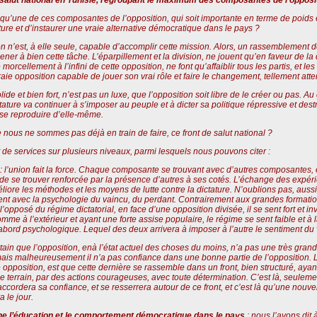
 qu’une de ces composantes de l’opposition, qui soit importante en terme de poids et 
ature et d’instaurer une vraie alternative démocratique dans le pays ?
n n’est, à elle seule, capable d’accomplir cette mission. Alors, un rassemblement 
r à bien cette tâche. L’éparpillement et la division, ne jouent qu’en faveur de la di
e morcellement à l’infini de cette opposition, ne font qu’affaiblir tous les partis, et 
vraie opposition capable de jouer son vrai rôle et faire le changement, tellement att
olide et bien fort, n’est pas un luxe, que l’opposition soit libre de le créer ou pas. Au
ctature va continuer à s’imposer au peuple et à dicter sa politique répressive et destr
e se reproduire d’elle-même.
 nous ne sommes pas déjà en train de faire, ce front de salut national ?
e services sur plusieurs niveaux, parmi lesquels nous pouvons citer :
: l’union fait la force. Chaque composante se trouvant avec d’autres composantes,
 de se trouver renforcée par la présence d’autres à ses cotés. L’échange des expér
éliore les méthodes et les moyens de lutte contre la dictature. N’oublions pas, aussi
t avec la psychologie du vaincu, du perdant. Contrairement aux grandes formations, 
opposé du régime dictatorial, en face d’une opposition divisée, il se sent fort et inv
, comme à l’extérieur et ayant une forte assise populaire, le régime se sent faible et 
d’abord psychologique. Lequel des deux arrivera à imposer à l’autre le sentiment du
ertain que l’opposition, enà l’état actuel des choses du moins, n’a pas une très gr
 mais malheureusement il n’a pas confiance dans une bonne partie de l’opposition. 
e opposition, est que cette dernière se rassemble dans un front, bien structuré, aya
ur le terrain, par des actions courageuses, avec toute détermination. C’est là, seule
i accordera sa confiance, et se resserrera autour de ce front, et c’est là qu’une nouv
a le jour.
cine l’éducation et le comportement démocratique dans le pays
: nous l’avons dit 