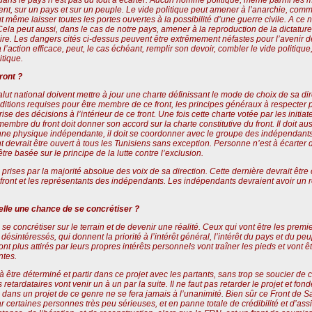
ent, sur un pays et sur un peuple. Le vide politique peut amener à l’anarchie, comm
t même laisser toutes les portes ouvertes à la possibilité d’une guerre civile. A ce
. Cela peut aussi, dans le cas de notre pays, amener à la reproduction de la dictature
re. Les dangers cités ci-dessus peuvent être extrêmement néfastes pour l’avenir de 
à l’action efficace, peut, le cas échéant, remplir son devoir, combler le vide politiq
itique.
ront ?
salut national doivent mettre à jour une charte définissant le mode de choix de sa dire
nditions requises pour être membre de ce front, les principes généraux à respecter 
se des décisions à l’intérieur de ce front. Une fois cette charte votée par les initi
embre du front doit donner son accord sur la charte constitutive du front. Il doit 
nne physique indépendante, il doit se coordonner avec le groupe des indépendants 
ont devrait être ouvert à tous les Tunisiens sans exception. Personne n’est à écarter 
re basée sur le principe de la lutte contre l’exclusion.
e prises par la majorité absolue des voix de sa direction. Cette dernière devrait êtr
front et les représentants des indépendants. Les indépendants devraient avoir un re
t-elle une chance de se concrétiser ?
se concrétiser sur le terrain et de devenir une réalité. Ceux qui vont être les premie
s désintéressés, qui donnent la priorité à l’intérêt général, l’intérêt du pays et du
nt plus attirés par leurs propres intérêts personnels vont traîner les pieds et vont êt
tes.
 à être déterminé et partir dans ce projet avec les partants, sans trop se soucier de 
es retardataires vont venir un à un par la suite. Il ne faut pas retarder le projet et fo
dans un projet de ce genre ne se fera jamais à l’unanimité. Bien sûr ce Front de Sal
 certaines personnes très peu sérieuses, et en panne totale de crédibilité et d’ass