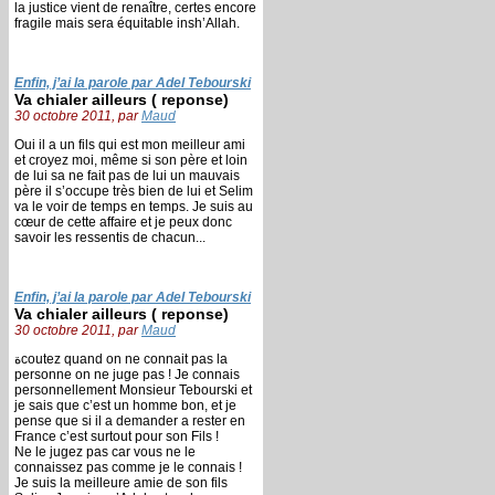
la justice vient de renaître, certes encore
fragile mais sera équitable insh’Allah.
Enfin, j’ai la parole par Adel Tebourski
Va chialer ailleurs ( reponse)
30 octobre 2011, par
Maud
Oui il a un fils qui est mon meilleur ami
et croyez moi, même si son père et loin
de lui sa ne fait pas de lui un mauvais
père il s’occupe très bien de lui et Selim
va le voir de temps en temps. Je suis au
cœur de cette affaire et je peux donc
savoir les ressentis de chacun...
Enfin, j’ai la parole par Adel Tebourski
Va chialer ailleurs ( reponse)
30 octobre 2011, par
Maud
ةcoutez quand on ne connait pas la
personne on ne juge pas ! Je connais
personnellement Monsieur Tebourski et
je sais que c’est un homme bon, et je
pense que si il a demander a rester en
France c’est surtout pour son Fils !
Ne le jugez pas car vous ne le
connaissez pas comme je le connais !
Je suis la meilleure amie de son fils