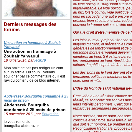
du vide politique, surgissant subitem
ingouvernable. Le vide politique, peu
au prix fort le coût du vide politique
peut en succéder une autre encore pi
présent, bien structuré, et bien rodé 
Derniers messages des
peuvent le frapper suite à ce vide pol
forums
Qui a le droit d’être membre de ce f
Les initiateurs du projet du front de 
Une action en hommage à Zouhair
moyens d’action, et précisant les co
Yahyaoui
générales de fonctionnement et de pri
Une action en hommage à
personne morale et voulant devenir m
Zouhair Yahyaoui
membres au front. S’il est une perso
18 juillet 2014, par
jectk79
les représentent au front. Ainsi le fr
mêmes. La philosophie du front doit êt
Mon amie ne sait pas rediger un com
sur un article. Du coup il voulais
Les décisions du le front devront êtr
souligner par ce commentaire qu’il est
formations politiques membres du le 
ravi du contenu de ce blog internet.
entre cent et mille.
L’idée du front de salut national a-
Cette idée a une très forte chance de 
Abderrazek Bourguiba condamné à 25
réalité, ce sont ceux qui sont les plu
mois de prison
leurs intérêts personnels. Ceux qui so
Abderrazek Bourguiba
remarques secondaires découragean
condamné à 25 mois de prison
15 novembre 2011, par
Bourguiba
Notre position, sur ce point, consiste
constitué et renforcé sur le terrain, l
je vous remercie
que soit leur nombre. Le premier pas 
bourguiba abderrazak
Reconciliation Nationale, proposé par