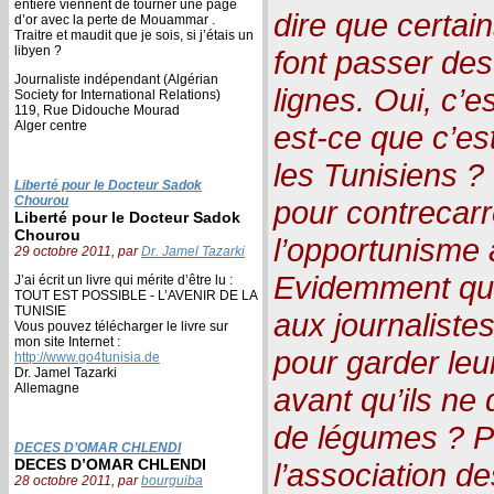
entière viennent de tourner une page
dire que certain
d’or avec la perte de Mouammar .
Traitre et maudit que je sois, si j’étais un
libyen ?
font passer des
Journaliste indépendant (Algérian
lignes. Oui, c’e
Society for International Relations)
119, Rue Didouche Mourad
Alger centre
est-ce que c’est
les Tunisiens ? 
Liberté pour le Docteur Sadok
Chourou
pour contrecarr
Liberté pour le Docteur Sadok
Chourou
l’opportunisme a
29 octobre 2011, par
Dr. Jamel Tazarki
Evidemment que 
J’ai écrit un livre qui mérite d’être lu :
TOUT EST POSSIBLE - L’AVENIR DE LA
TUNISIE
aux journaliste
Vous pouvez télécharger le livre sur
mon site Internet :
pour garder leur
http://www.go4tunisia.de
Dr. Jamel Tazarki
Allemagne
avant qu’ils ne
de légumes ? Pe
DECES D’OMAR CHLENDI
DECES D’OMAR CHLENDI
l’association d
28 octobre 2011, par
bourguiba