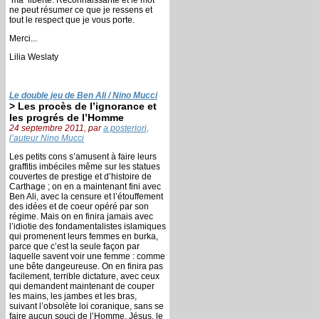
ne peut résumer ce que je ressens et
tout le respect que je vous porte.
Merci...
Lilia Weslaty
Le double jeu de Ben Ali / Nino Mucci
> Les procès de l’ignorance et
les progrés de l’Homme
24 septembre 2011, par
a posteriori,
l’auteur Nino Mucci
Les petits cons s’amusent à faire leurs
graffitis imbéciles même sur les statues
couvertes de prestige et d’histoire de
Carthage ; on en a maintenant fini avec
Ben Ali, avec la censure et l’étouffement
des idées et de coeur opéré par son
régime. Mais on en finira jamais avec
l’idiotie des fondamentalistes islamiques
qui promenent leurs femmes en burka,
parce que c’est la seule façon par
laquelle savent voir une femme : comme
une bête dangeureuse. On en finira pas
facilement, terrible dictature, avec ceux
qui demandent maintenant de couper
les mains, les jambes et les bras,
suivant l’obsolète loi coranique, sans se
faire aucun souci de l’Homme. Jésus, le