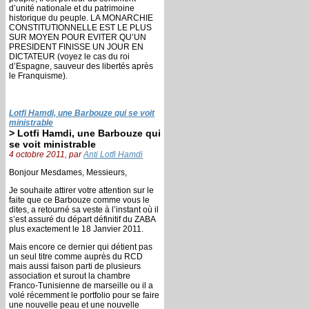
d’unité nationale et du patrimoine
historique du peuple. LA MONARCHIE
CONSTITUTIONNELLE EST LE PLUS
SUR MOYEN POUR EVITER QU’UN
PRESIDENT FINISSE UN JOUR EN
DICTATEUR (voyez le cas du roi
d’Espagne, sauveur des libertés après
le Franquisme).
Lotfi Hamdi, une Barbouze qui se voit
ministrable
> Lotfi Hamdi, une Barbouze qui
se voit ministrable
4 octobre 2011, par
Anti Lotfi Hamdi
Bonjour Mesdames, Messieurs,
Je souhaite attirer votre attention sur le
faite que ce Barbouze comme vous le
dites, a retourné sa veste à l’instant où il
s’est assuré du départ définitif du ZABA
plus exactement le 18 Janvier 2011.
Mais encore ce dernier qui détient pas
un seul titre comme auprès du RCD
mais aussi faison parti de plusieurs
association et surout la chambre
Franco-Tunisienne de marseille ou il a
volé récemment le portfolio pour se faire
une nouvelle peau et une nouvelle