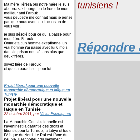
tunisiens !
Ma mére Térésa oui notre mére je suis
abderrazak bourguiba le frére de mon
meilleur ami Farouk .
vous peut etre me connait mais je pense
pas que nous avont eu l’occasion de
vous voir .
je suis désolé pour ce qui a passé pour
mon frére Farouk .
Répondre à
Omar etait un homme exeptionnel un
vrai homme j’ai passé avec lui 6 mois
dans le prison nous étions plus que
deux fréres.
soyez fiére de Farouk
et que la paradi soit pour lui
Projet libéral pour une nouvelle
monarchie démocratique et laïque en
Tunisie
Projet libéral pour une nouvelle
monarchie démocratique et
laïque en Tunisie
22 octobre 2011, par
Victor Escroignard
La Monarchie Constitutionnelle est
l’avenir est la garantie des droits et
libertés pour la Tunisie, la Libye et toute
l’Afrique du Nord. Le Roi est l’âme du
peuple, Il est porteur du sentiment