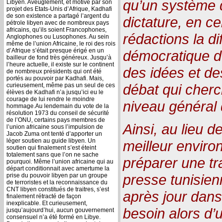
qu’un système d
Libyen. Aveuglement, et motivé par son
projet des Etats-Unis d’Afrique, Kadhafi
de son existence a partagé l’argent du
dictature, en ce
pétrole libyen avec de nombreux pays
africains, qu’ils soient Francophones,
rédactions la dif
Anglophones ou Lusophones. Au sein
même de l’union Africaine, le roi des rois
d’Afrique s’était presque érigé en un
démocratique de
bailleur de fond très généreux. Jusqu’à
l’heure actuelle, il existe sur le continent
des idées et de
de nombreux présidents qui ont été
portés au pouvoir par Kadhafi. Mais,
débat qui cherc
curieusement, même pas un seul de ces
élèves de Kadhafi n’a jusqu’ici eu le
courage de lui rendre le moindre
niveau général 
hommage.Au lendemain du vote de la
résolution 1973 du conseil de sécurité
de l’ONU, certains pays membres de
Ainsi, au lieu d
l’union africaine sous l’impulsion de
Jacob Zuma ont tenté d’apporter un
léger soutien au guide libyen. Un
meilleur enviro
soutien qui finalement s’est éteint
totalement sans que l’on ne sache
préparer une tr
pourquoi. Même l’union africaine qui au
départ conditionnait avec amertume la
presse tunisien
prise du pouvoir libyen par un groupe
de terroristes et la reconnaissance du
CNT libyen constitués de traitres, s’est
après jour dans 
finalement rétracté de façon
inexplicable. Et curieusement,
besoin alors d’
jusqu’aujourd’hui, aucun gouvernement
consensuel n’a été formé en Libye.