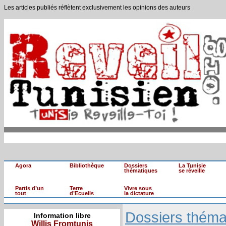
Les articles publiés réflètent exclusivement les opinions des auteurs
Agora
Bibliothèque
Dossiers
La Tunisie
thématiques
se réveille
Partis d’un
Terre
Vivre sous
tout
d’Ecueils
la dictature
Dossiers théma
Information libre
Willis Fromtunis