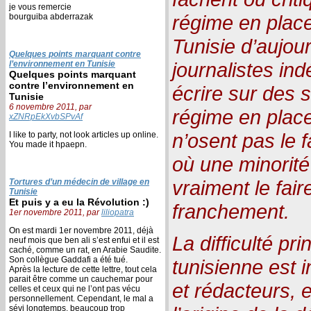
je vous remercie
régime en place
bourguiba abderrazak
Tunisie d’aujou
Quelques points marquant contre
journalistes in
l’environnement en Tunisie
Quelques points marquant
contre l’environnement en
écrire sur des 
Tunisie
6 novembre 2011, par
régime en place
xZNRpEkXvbSPvAf
n’osent pas le f
I like to party, not look articles up online.
You made it hpaepn.
où une minorité
vraiment le fair
Tortures d’un médecin de village en
Tunisie
Et puis y a eu la Révolution :)
franchement.
1er novembre 2011, par
liliopatra
On est mardi 1er novembre 2011, déjà
La difficulté pr
neuf mois que ben ali s’est enfui et il est
caché, comme un rat, en Arabie Saudite.
Son collègue Gaddafi a été tué.
tunisienne est i
Après la lecture de cette lettre, tout cela
parait être comme un cauchemar pour
et rédacteurs, et
celles et ceux qui ne l’ont pas vécu
personnellement. Cependant, le mal a
sévi longtemps, beaucoup trop