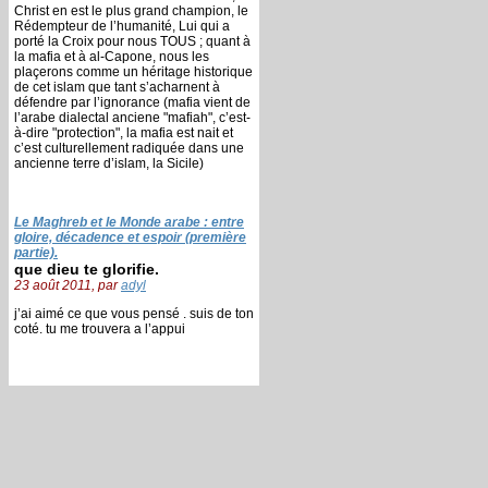
Christ en est le plus grand champion, le
Rédempteur de l’humanité, Lui qui a
porté la Croix pour nous TOUS ; quant à
la mafia et à al-Capone, nous les
plaçerons comme un héritage historique
de cet islam que tant s’acharnent à
défendre par l’ignorance (mafia vient de
l’arabe dialectal anciene "mafiah", c’est-
à-dire "protection", la mafia est nait et
c’est culturellement radiquée dans une
ancienne terre d’islam, la Sicile)
Le Maghreb et le Monde arabe : entre
gloire, décadence et espoir (première
partie).
que dieu te glorifie.
23 août 2011, par
adyl
j’ai aimé ce que vous pensé . suis de ton
coté. tu me trouvera a l’appui