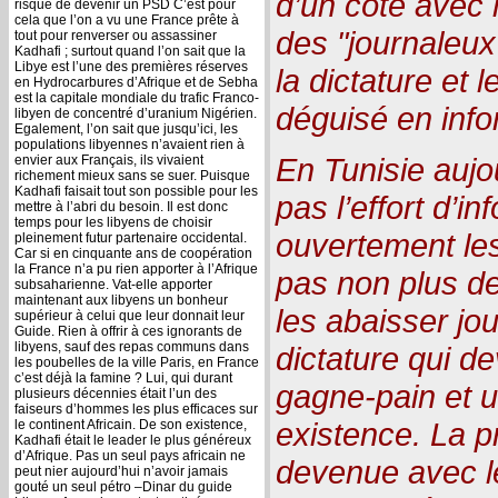
d’un côté avec 
risque de devenir un PSD C’est pour
cela que l’on a vu une France prête à
des "journaleux
tout pour renverser ou assassiner
Kadhafi ; surtout quand l’on sait que la
Libye est l’une des premières réserves
la dictature et
en Hydrocarbures d’Afrique et de Sebha
est la capitale mondiale du trafic Franco-
déguisé en infor
libyen de concentré d’uranium Nigérien.
Egalement, l’on sait que jusqu’ici, les
populations libyennes n’avaient rien à
En Tunisie aujou
envier aux Français, ils vivaient
richement mieux sans se suer. Puisque
Kadhafi faisait tout son possible pour les
pas l’effort d’
mettre à l’abri du besoin. Il est donc
temps pour les libyens de choisir
ouvertement les
pleinement futur partenaire occidental.
Car si en cinquante ans de coopération
la France n’a pu rien apporter à l’Afrique
pas non plus de
subsaharienne. Vat-elle apporter
maintenant aux libyens un bonheur
les abaisser jo
supérieur à celui que leur donnait leur
Guide. Rien à offrir à ces ignorants de
libyens, sauf des repas communs dans
dictature qui d
les poubelles de la ville Paris, en France
c’est déjà la famine ? Lui, qui durant
gagne-pain et u
plusieurs décennies était l’un des
faiseurs d’hommes les plus efficaces sur
existence. La p
le continent Africain. De son existence,
Kadhafi était le leader le plus généreux
d’Afrique. Pas un seul pays africain ne
devenue avec le
peut nier aujourd’hui n’avoir jamais
gouté un seul pétro –Dinar du guide