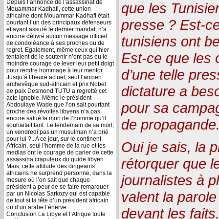
Depuis l’annonce de l’assassinat de
que les Tunisie
Mouammar Kadhafi, cette union
africaine dont Mouammar Kadhafi était
presse ? Est-c
pourtant l’un des principaux défenseurs
et ayant assuré le dernier mandat, n’a
encore délivré aucun message officiel
tunisiens ont b
de condoléance à ses proches ou de
regret. Egalement, même ceux qui hier
Est-ce que les 
tentaient de le soutenir n’ont pas eu le
moindre courage de lever leur petit doigt
d’une telle pre
pour rendre hommage à leur mentor.
Jusqu’à l’heure actuel, seul l’ancien
archevêque sud-africain et prix Nobel
dictature a beso
de paix Desmond TUTU a regretté cet
acte ignoble. Même le président
pour sa campag
Abdoulaye Wade que l’on sait pourtant
proche des révoltés libyens n’a pas
encore salué la mort de l’homme qu’il
de propagande
souhaitait tant. Le lendemain de sa mort,
un vendredi pas un musulman n’a prié
pour lui ?.. A ce jour, sur le continent
Oui je sais, la
Africain, seul l’homme de la rue et les
medias ont le courage de parler de cette
rétorquer que l
assassina crapuleux du guide libyen.
Mais, cette attitude des dirigeants
africains ne surprend personne, dans la
journalistes à 
mesure où l’on sait que chaque
président a peur de se faire remarquer
valent la parole 
par un Nicolas Sarkozy qui est capable
de tout si la tête d’un président africain
ou d’un arabe l’énerve.
devant les fait
Conclusion La Libye et l’Afrique toute