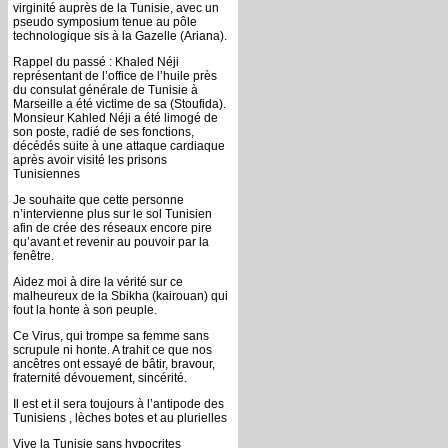
virginité auprès de la Tunisie, avec un
pseudo symposium tenue au pôle
technologique sis à la Gazelle (Ariana).
Rappel du passé : Khaled Néji
représentant de l’office de l’huile près
du consulat générale de Tunisie à
Marseille a été victime de sa (Stoufida).
Monsieur Kahled Néji a été limogé de
son poste, radié de ses fonctions,
décédés suite à une attaque cardiaque
après avoir visité les prisons
Tunisiennes
Je souhaite que cette personne
n’intervienne plus sur le sol Tunisien
afin de crée des réseaux encore pire
qu’avant et revenir au pouvoir par la
fenêtre.
Aidez moi à dire la vérité sur ce
malheureux de la Sbikha (kairouan) qui
fout la honte à son peuple.
Ce Virus, qui trompe sa femme sans
scrupule ni honte. A trahit ce que nos
ancêtres ont essayé de bâtir, bravour,
fraternité dévouement, sincérité.
Il est et il sera toujours à l’antipode des
Tunisiens , lèches botes et au plurielles
Vive la Tunisie sans hypocrites