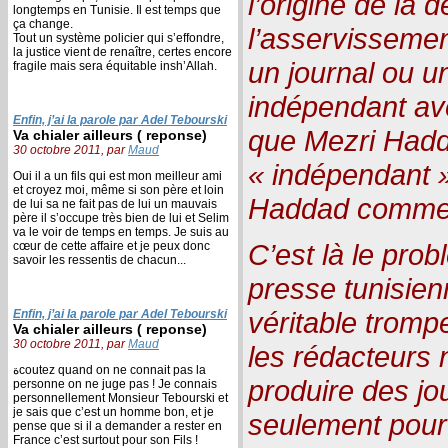
l’origine de la 
longtemps en Tunisie. Il est temps que
ça change.
l’asservisseme
Tout un système policier qui s’effondre,
la justice vient de renaître, certes encore
un journal ou u
fragile mais sera équitable insh’Allah.
indépendant ave
Enfin, j’ai la parole par Adel Tebourski
que Mezri Hadd
Va chialer ailleurs ( reponse)
30 octobre 2011, par
Maud
« indépendant 
Oui il a un fils qui est mon meilleur ami
et croyez moi, même si son père et loin
Haddad comme c
de lui sa ne fait pas de lui un mauvais
père il s’occupe très bien de lui et Selim
va le voir de temps en temps. Je suis au
C’est là le pro
cœur de cette affaire et je peux donc
savoir les ressentis de chacun...
presse tunisien
véritable trompe
Enfin, j’ai la parole par Adel Tebourski
Va chialer ailleurs ( reponse)
30 octobre 2011, par
Maud
les rédacteurs 
ةcoutez quand on ne connait pas la
produire des jo
personne on ne juge pas ! Je connais
personnellement Monsieur Tebourski et
je sais que c’est un homme bon, et je
seulement pour
pense que si il a demander a rester en
France c’est surtout pour son Fils !