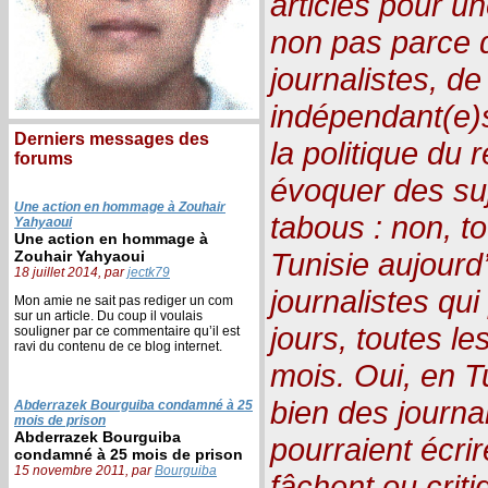
articles pour un
non pas parce q
journalistes, d
indépendant(e)s
Derniers messages des
la politique du
forums
évoquer des suj
Une action en hommage à Zouhair
tabous : non, to
Yahyaoui
Une action en hommage à
Tunisie aujourd’
Zouhair Yahyaoui
18 juillet 2014, par
jectk79
journalistes qui
Mon amie ne sait pas rediger un com
sur un article. Du coup il voulais
jours, toutes l
souligner par ce commentaire qu’il est
ravi du contenu de ce blog internet.
mois. Oui, en Tu
bien des journa
Abderrazek Bourguiba condamné à 25
mois de prison
Abderrazek Bourguiba
pourraient écrir
condamné à 25 mois de prison
15 novembre 2011, par
Bourguiba
fâchent ou criti