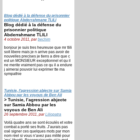
Blog dédié à la défense du prisonnier
politique Abderrahmane TLILI
Blog dédié à la défense du
prisonnier politique
Abderrahmane TLILI
4 octobre 2011, par
bechim
bonjour je suis tres heureuse que mr tlili
soit libere mais je n arrive pas avoir de
nouvelles precises je tiens a dire que c
est un MONSIEUR exceptionnel et qu il
ne merite vraiment pas ce qu il a endure
j aimerai pouvoir lui exprimer tte ma
sympathie
Tunisie, l’agression abjecte sur Samia
Abbou par les voyous de Ben Ali
> Tunisie, l’agression abjecte
sur Samia Abbou par les
voyous de Ben Ali
26 septembre 2011, par
Liliopatra
Voilà quatre ans se sont écoulés et votre
combat a porté ses fruits. J’aurais pas
osé signer ces quelques mots par mon
nom réel si vous n’avez pas milité pour
’ma’ liberté. Reconnaissante et le mot