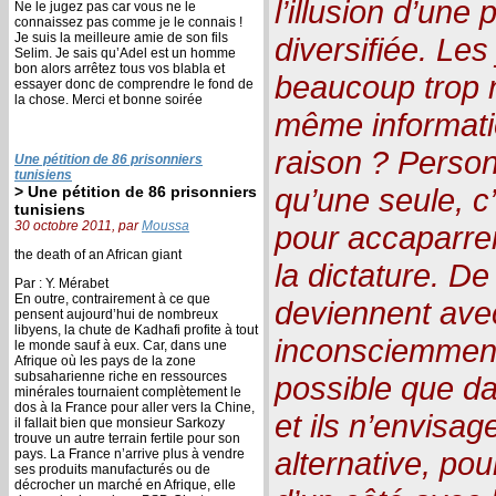
l’illusion d’une
Ne le jugez pas car vous ne le
connaissez pas comme je le connais !
Je suis la meilleure amie de son fils
diversifiée. Les
Selim. Je sais qu’Adel est un homme
bon alors arrêtez tous vos blabla et
beaucoup trop 
essayer donc de comprendre le fond de
la chose. Merci et bonne soirée
même informatio
raison ? Person
Une pétition de 86 prisonniers
tunisiens
qu’une seule, c
> Une pétition de 86 prisonniers
tunisiens
30 octobre 2011, par
Moussa
pour accaparrer
the death of an African giant
la dictature. De
Par : Y. Mérabet
En outre, contrairement à ce que
deviennent ave
pensent aujourd’hui de nombreux
libyens, la chute de Kadhafi profite à tout
inconsciemment 
le monde sauf à eux. Car, dans une
Afrique où les pays de la zone
subsaharienne riche en ressources
possible que da
minérales tournaient complètement le
dos à la France pour aller vers la Chine,
et ils n’envisa
il fallait bien que monsieur Sarkozy
trouve un autre terrain fertile pour son
alternative, pou
pays. La France n’arrive plus à vendre
ses produits manufacturés ou de
décrocher un marché en Afrique, elle