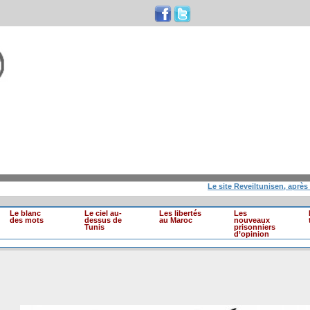
Le site Reveiltunisen, après 10 an
Le blanc
Le ciel au-
Les libertés
Les
des mots
dessus de
au Maroc
nouveaux
Tunis
prisonniers
d’opinion