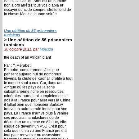
Selim. Je sais qu’Adel est un homme
bon alors arrêtez tous vos blabla et
essayer donc de comprendre le fond de
la chose. Merci et bonne soirée
Une pétition de 86 prisonniers
tunisiens
> Une pétition de 86 prisonniers
tunisiens
30 octobre 2011, par
Moussa
the death of an African giant
Par : Y. Mérabet
En outre, contrairement à ce que
pensent aujourd’hui de nombreux
libyens, la chute de Kadhafi profite à tout
le monde sauf à eux. Car, dans une
Afrique où les pays de la zone
subsaharienne riche en ressources
minérales tournaient complètement le
dos à la France pour aller vers la Chine,
il fallait bien que monsieur Sarkozy
trouve un autre terrain fertile pour son
pays. La France n’arrive plus à vendre
ses produits manufacturés ou de
décrocher un marché en Afrique, elle
risque de devenir un PSD C’est pour
cela que l’on a vu une France prête à
tout pour renverser ou assassiner