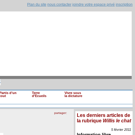
Plan du site
nous contacter
joindre votre espace privé
inscription
s de loyaux (...)
|
Mohamed Ghannouchi renvo
Il est clair que si une information devait (...)
Partis d’un
Terre
Vivre sous
tout
d’Ecueils
la dictature
partager:
Les derniers articles de
la rubrique
Willis le chat
5 février
2011
Information libre