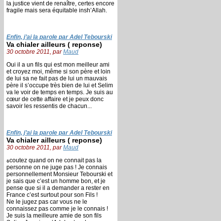
la justice vient de renaître, certes encore
fragile mais sera équitable insh’Allah.
Enfin, j’ai la parole par Adel Tebourski
Va chialer ailleurs ( reponse)
30 octobre 2011, par
Maud
Oui il a un fils qui est mon meilleur ami
et croyez moi, même si son père et loin
de lui sa ne fait pas de lui un mauvais
père il s’occupe très bien de lui et Selim
va le voir de temps en temps. Je suis au
cœur de cette affaire et je peux donc
savoir les ressentis de chacun...
Enfin, j’ai la parole par Adel Tebourski
Va chialer ailleurs ( reponse)
30 octobre 2011, par
Maud
ةcoutez quand on ne connait pas la
personne on ne juge pas ! Je connais
personnellement Monsieur Tebourski et
je sais que c’est un homme bon, et je
pense que si il a demander a rester en
France c’est surtout pour son Fils !
Ne le jugez pas car vous ne le
connaissez pas comme je le connais !
Je suis la meilleure amie de son fils