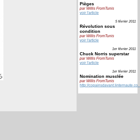
Pièges
par Willis FromTunis
voir l'article
5 février
2011
Révolution sous
condition
par Willis FromTunis
voir l'article
1er février
2011
Chuck Norris superstar
par Willis FromTunis
voir l'article
1er février
2011
Nomination musclée
par Willis FromTunis
http://copainsdavant.linternaute.co..