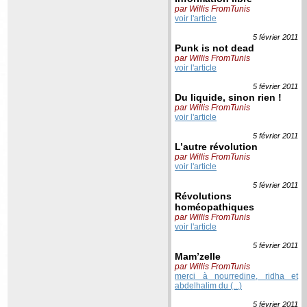
par Willis FromTunis
voir l'article
5 février
2011
Punk is not dead
par Willis FromTunis
voir l'article
5 février
2011
Du liquide, sinon rien !
par Willis FromTunis
voir l'article
5 février
2011
L’autre révolution
par Willis FromTunis
voir l'article
5 février
2011
Révolutions
homéopathiques
par Willis FromTunis
voir l'article
5 février
2011
Mam’zelle
par Willis FromTunis
merci à nourredine, ridha et
abdelhalim du (...)
5 février
2011