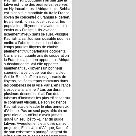
Kadhafi ; surtout quand l’on sait que la
Libye est l’une des premières réserves
en Hydrocarbures d’Afrique et de Sebha
est la capitale mondiale du trafic Franco-
libyen de concentré d’uranium Nigérien.
Egalement, l’on sait que jusqu’ici, les
populations libyennes n’avaient rien à
envier aux Français, ils vivaient
richement mieux sans se suer. Puisque
Kadhafi faisait tout son possible pour les
mettre à l’abri du besoin. Il est donc
temps pour les libyens de choisir
pleinement futur partenaire occidental.
Car si en cinquante ans de coopération
la France n’a pu rien apporter à l’Afrique
subsaharienne. Vat-elle apporter
maintenant aux libyens un bonheur
supérieur à celui que leur donnait leur
Guide. Rien à offrir à ces ignorants de
libyens, sauf des repas communs dans
les poubelles de la ville Paris, en France
c’est déjà la famine ? Lui, qui durant
plusieurs décennies était l’un des
faiseurs d’hommes les plus efficaces sur
le continent Africain. De son existence,
Kadhafi était le leader le plus généreux
d’Afrique. Pas un seul pays africain ne
peut nier aujourd’hui n’avoir jamais
gouté un seul pétro –Dinar du guide
Libyen. Aveuglement, et motivé par son
projet des Etats-Unis d’Afrique, Kadhafi
de son existence a partagé l’argent du