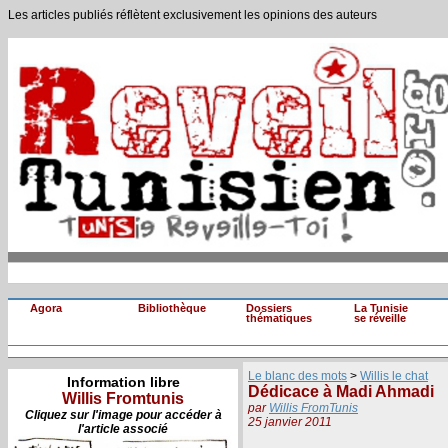
Les articles publiés réflètent exclusivement les opinions des auteurs
Agora
Bibliothèque
Dossiers
La Tunisie
thématiques
se réveille
Le blanc des mots
>
Willis le chat
Information libre
Dédicace à Madi Ahmadi
Willis Fromtunis
par
Willis FromTunis
Cliquez sur l'image pour accéder à
25 janvier 2011
l'article associé