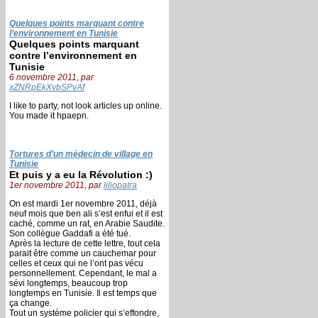
Quelques points marquant contre
l’environnement en Tunisie
Quelques points marquant
contre l’environnement en
Tunisie
6 novembre 2011, par
xZNRpEkXvbSPvAf
I like to party, not look articles up online.
You made it hpaepn.
Tortures d’un médecin de village en
Tunisie
Et puis y a eu la Révolution :)
1er novembre 2011, par
liliopatra
On est mardi 1er novembre 2011, déjà
neuf mois que ben ali s’est enfui et il est
caché, comme un rat, en Arabie Saudite.
Son collègue Gaddafi a été tué.
Après la lecture de cette lettre, tout cela
parait être comme un cauchemar pour
celles et ceux qui ne l’ont pas vécu
personnellement. Cependant, le mal a
sévi longtemps, beaucoup trop
longtemps en Tunisie. Il est temps que
ça change.
Tout un système policier qui s’effondre,