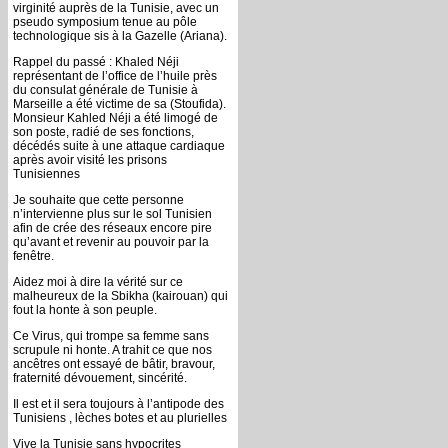
virginité auprès de la Tunisie, avec un
pseudo symposium tenue au pôle
technologique sis à la Gazelle (Ariana).
Rappel du passé : Khaled Néji
représentant de l’office de l’huile près
du consulat générale de Tunisie à
Marseille a été victime de sa (Stoufida).
Monsieur Kahled Néji a été limogé de
son poste, radié de ses fonctions,
décédés suite à une attaque cardiaque
après avoir visité les prisons
Tunisiennes
Je souhaite que cette personne
n’intervienne plus sur le sol Tunisien
afin de crée des réseaux encore pire
qu’avant et revenir au pouvoir par la
fenêtre.
Aidez moi à dire la vérité sur ce
malheureux de la Sbikha (kairouan) qui
fout la honte à son peuple.
Ce Virus, qui trompe sa femme sans
scrupule ni honte. A trahit ce que nos
ancêtres ont essayé de bâtir, bravour,
fraternité dévouement, sincérité.
Il est et il sera toujours à l’antipode des
Tunisiens , lèches botes et au plurielles
Vive la Tunisie sans hypocrites