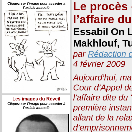
Le procès 
Cliquez sur l'image pour accéder à
l'article associé
l’affaire d
Essabil On L
Makhlouf, T
par
Rédaction d
4 février 2009
Aujourd’hui, mard
Cour d’Appel d
l’affaire dite du
Les images du Réveil
Cliquez sur l'image pour accéder à
première insta
l'article associé
allant de la rel
d’emprisonneme