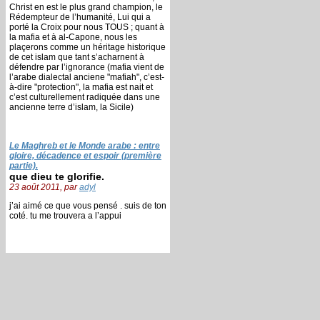
Christ en est le plus grand champion, le
Rédempteur de l’humanité, Lui qui a
porté la Croix pour nous TOUS ; quant à
la mafia et à al-Capone, nous les
plaçerons comme un héritage historique
de cet islam que tant s’acharnent à
défendre par l’ignorance (mafia vient de
l’arabe dialectal anciene "mafiah", c’est-
à-dire "protection", la mafia est nait et
c’est culturellement radiquée dans une
ancienne terre d’islam, la Sicile)
Le Maghreb et le Monde arabe : entre
gloire, décadence et espoir (première
partie).
que dieu te glorifie.
23 août 2011, par
adyl
j’ai aimé ce que vous pensé . suis de ton
coté. tu me trouvera a l’appui