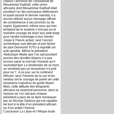
Depuis l’annonce de l’assassinat de
Mouammar Kadhafi, cette union
africaine dont Mouammar Kadhafi était
pourtant l’un des principaux défenseurs
et ayant assuré le dernier mandat, n’a
encore délivré aucun message officiel
de condoléance à ses proches ou de
regret. Egalement, même ceux qui hier
tentaient de le soutenir n’ont pas eu le
moindre courage de lever leur petit doigt
pour rendre hommage à leur mentor.
Jusqu’à l’heure actuel, seul l’ancien
archevêque sud-africain et prix Nobel
de paix Desmond TUTU a regretté cet
acte ignoble. Même le président
Abdoulaye Wade que l’on sait pourtant
proche des révoltés libyens n’a pas
encore salué la mort de l’homme qu’il
souhaitait tant. Le lendemain de sa mort,
un vendredi pas un musulman n’a prié
pour lui ?.. A ce jour, sur le continent
Africain, seul l’homme de la rue et les
medias ont le courage de parler de cette
assassina crapuleux du guide libyen.
Mais, cette attitude des dirigeants
africains ne surprend personne, dans la
mesure où l’on sait que chaque
président a peur de se faire remarquer
par un Nicolas Sarkozy qui est capable
de tout si la tête d’un président africain
ou d’un arabe l’énerve.
Conclusion La Libye et l’Afrique toute