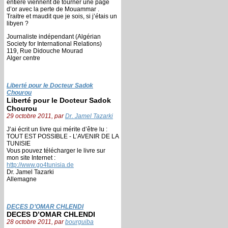
entière viennent de tourner une page
d’or avec la perte de Mouammar .
Traitre et maudit que je sois, si j’étais un
libyen ?
Journaliste indépendant (Algérian
Society for International Relations)
119, Rue Didouche Mourad
Alger centre
Liberté pour le Docteur Sadok
Chourou
Liberté pour le Docteur Sadok
Chourou
29 octobre 2011, par
Dr. Jamel Tazarki
J’ai écrit un livre qui mérite d’être lu :
TOUT EST POSSIBLE - L’AVENIR DE LA
TUNISIE
Vous pouvez télécharger le livre sur
mon site Internet :
http://www.go4tunisia.de
Dr. Jamel Tazarki
Allemagne
DECES D’OMAR CHLENDI
DECES D’OMAR CHLENDI
28 octobre 2011, par
bourguiba