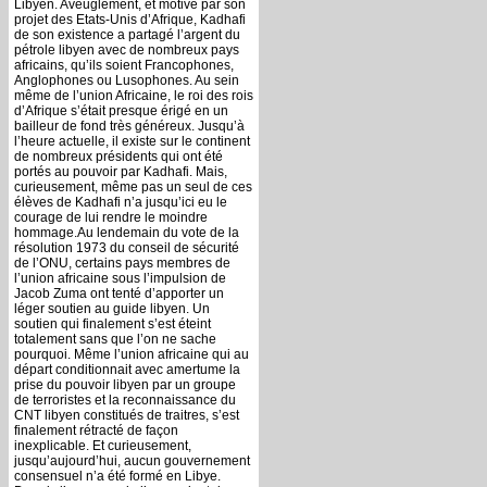
Libyen. Aveuglement, et motivé par son
projet des Etats-Unis d’Afrique, Kadhafi
de son existence a partagé l’argent du
pétrole libyen avec de nombreux pays
africains, qu’ils soient Francophones,
Anglophones ou Lusophones. Au sein
même de l’union Africaine, le roi des rois
d’Afrique s’était presque érigé en un
bailleur de fond très généreux. Jusqu’à
l’heure actuelle, il existe sur le continent
de nombreux présidents qui ont été
portés au pouvoir par Kadhafi. Mais,
curieusement, même pas un seul de ces
élèves de Kadhafi n’a jusqu’ici eu le
courage de lui rendre le moindre
hommage.Au lendemain du vote de la
résolution 1973 du conseil de sécurité
de l’ONU, certains pays membres de
l’union africaine sous l’impulsion de
Jacob Zuma ont tenté d’apporter un
léger soutien au guide libyen. Un
soutien qui finalement s’est éteint
totalement sans que l’on ne sache
pourquoi. Même l’union africaine qui au
départ conditionnait avec amertume la
prise du pouvoir libyen par un groupe
de terroristes et la reconnaissance du
CNT libyen constitués de traitres, s’est
finalement rétracté de façon
inexplicable. Et curieusement,
jusqu’aujourd’hui, aucun gouvernement
consensuel n’a été formé en Libye.