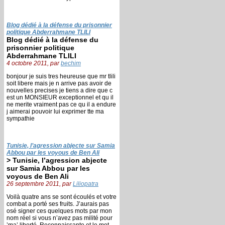
Blog dédié à la défense du prisonnier
politique Abderrahmane TLILI
Blog dédié à la défense du
prisonnier politique
Abderrahmane TLILI
4 octobre 2011, par
bechim
bonjour je suis tres heureuse que mr tlili
soit libere mais je n arrive pas avoir de
nouvelles precises je tiens a dire que c
est un MONSIEUR exceptionnel et qu il
ne merite vraiment pas ce qu il a endure
j aimerai pouvoir lui exprimer tte ma
sympathie
Tunisie, l’agression abjecte sur Samia
Abbou par les voyous de Ben Ali
> Tunisie, l’agression abjecte
sur Samia Abbou par les
voyous de Ben Ali
26 septembre 2011, par
Liliopatra
Voilà quatre ans se sont écoulés et votre
combat a porté ses fruits. J’aurais pas
osé signer ces quelques mots par mon
nom réel si vous n’avez pas milité pour
’ma’ liberté. Reconnaissante et le mot