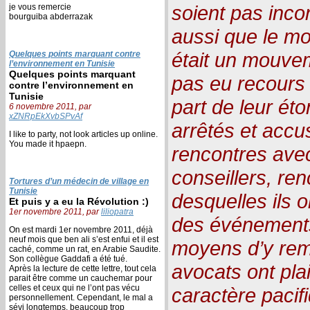
soient pas incon
je vous remercie
bourguiba abderrazak
aussi que le m
était un mouvem
Quelques points marquant contre
l’environnement en Tunisie
Quelques points marquant
pas eu recours à
contre l’environnement en
Tunisie
part de leur ét
6 novembre 2011, par
xZNRpEkXvbSPvAf
arrêtés et accu
I like to party, not look articles up online.
You made it hpaepn.
rencontres avec
conseillers, re
Tortures d’un médecin de village en
Tunisie
desquelles ils 
Et puis y a eu la Révolution :)
1er novembre 2011, par
liliopatra
des événements
On est mardi 1er novembre 2011, déjà
neuf mois que ben ali s’est enfui et il est
moyens d’y re
caché, comme un rat, en Arabie Saudite.
Son collègue Gaddafi a été tué.
avocats ont plai
Après la lecture de cette lettre, tout cela
parait être comme un cauchemar pour
celles et ceux qui ne l’ont pas vécu
caractère pacif
personnellement. Cependant, le mal a
sévi longtemps, beaucoup trop