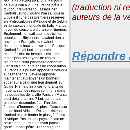
risque de devenir un PSD C’est pour
(traduction ni r
cela que l’on a vu une France prête à
tout pour renverser ou assassiner
Kadhafi ; surtout quand l’on sait que la
auteurs de la v
Libye est l’une des premières réserves
en Hydrocarbures d’Afrique et de Sebha
est la capitale mondiale du trafic Franco-
libyen de concentré d’uranium Nigérien.
Egalement, l’on sait que jusqu’ici, les
populations libyennes n’avaient rien à
envier aux Français, ils vivaient
richement mieux sans se suer. Puisque
Kadhafi faisait tout son possible pour les
Répondre à
mettre à l’abri du besoin. Il est donc
temps pour les libyens de choisir
pleinement futur partenaire occidental.
Car si en cinquante ans de coopération
la France n’a pu rien apporter à l’Afrique
subsaharienne. Vat-elle apporter
maintenant aux libyens un bonheur
supérieur à celui que leur donnait leur
Guide. Rien à offrir à ces ignorants de
libyens, sauf des repas communs dans
les poubelles de la ville Paris, en France
c’est déjà la famine ? Lui, qui durant
plusieurs décennies était l’un des
faiseurs d’hommes les plus efficaces sur
le continent Africain. De son existence,
Kadhafi était le leader le plus généreux
d’Afrique. Pas un seul pays africain ne
peut nier aujourd’hui n’avoir jamais
gouté un seul pétro –Dinar du guide