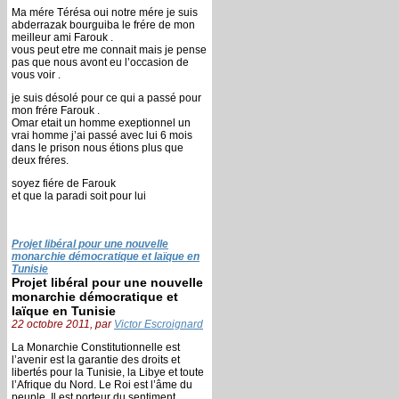
Ma mére Térésa oui notre mére je suis
abderrazak bourguiba le frére de mon
meilleur ami Farouk .
vous peut etre me connait mais je pense
pas que nous avont eu l’occasion de
vous voir .
je suis désolé pour ce qui a passé pour
mon frére Farouk .
Omar etait un homme exeptionnel un
vrai homme j’ai passé avec lui 6 mois
dans le prison nous étions plus que
deux fréres.
soyez fiére de Farouk
et que la paradi soit pour lui
Projet libéral pour une nouvelle
monarchie démocratique et laïque en
Tunisie
Projet libéral pour une nouvelle
monarchie démocratique et
laïque en Tunisie
22 octobre 2011, par
Victor Escroignard
La Monarchie Constitutionnelle est
l’avenir est la garantie des droits et
libertés pour la Tunisie, la Libye et toute
l’Afrique du Nord. Le Roi est l’âme du
peuple, Il est porteur du sentiment