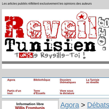
Les articles publiés réflètent exclusivement les opinions des auteurs
Agora
Bibliothèque
Dossiers
La Tunisie
thématiques
se réveille
Partis d’un
Terre
Vivre sous
tout
d’Ecueils
la dictature
Agora
>
Débat
Information libre
Willis Fromtunis