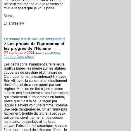
ne peut résumer ce que je ressens et
tout le respect que je vous porte.
Merci...
Lilia Weslaty
Le double jeu de Ben Ali / Nino Mucci
> Les procès de l’ignorance et
les progrés de l’Homme
24 septembre 2011, par
a posteriori,
l’auteur Nino Mucci
Les petits cons s’amusent à faire leurs
graffitis imbéciles même sur les statues
couvertes de prestige et d’histoire de
Carthage ; on en a maintenant fini avec
Ben Ali, avec la censure et l’étouffement
des idées et de coeur opéré par son
régime. Mais on en finira jamais avec
l’idiotie des fondamentalistes islamiques
qui promenent leurs femmes en burka,
parce que c’est la seule façon par
laquelle savent voir une femme : comme
une bête dangeureuse. On en finira pas
facilement, terrible dictature, avec ceux
qui demandent maintenant de couper
les mains, les jambes et les bras,
suivant l’obsolète loi coranique, sans se
faire aucun souci de l’Homme. Jésus, le