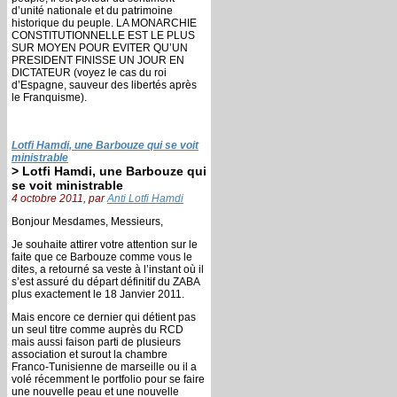
d’unité nationale et du patrimoine
historique du peuple. LA MONARCHIE
CONSTITUTIONNELLE EST LE PLUS
SUR MOYEN POUR EVITER QU’UN
PRESIDENT FINISSE UN JOUR EN
DICTATEUR (voyez le cas du roi
d’Espagne, sauveur des libertés après
le Franquisme).
Lotfi Hamdi, une Barbouze qui se voit
ministrable
> Lotfi Hamdi, une Barbouze qui
se voit ministrable
4 octobre 2011, par
Anti Lotfi Hamdi
Bonjour Mesdames, Messieurs,
Je souhaite attirer votre attention sur le
faite que ce Barbouze comme vous le
dites, a retourné sa veste à l’instant où il
s’est assuré du départ définitif du ZABA
plus exactement le 18 Janvier 2011.
Mais encore ce dernier qui détient pas
un seul titre comme auprès du RCD
mais aussi faison parti de plusieurs
association et surout la chambre
Franco-Tunisienne de marseille ou il a
volé récemment le portfolio pour se faire
une nouvelle peau et une nouvelle