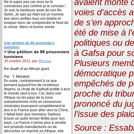
avaient monté d
Ne le jugez pas car vous ne le
connaissez pas comme je le connais !
voies d’accès au
Je suis la meilleure amie de son fils
Selim. Je sais qu’Adel est un homme
bon alors arrêtez tous vos blabla et
de s’en approch
essayer donc de comprendre le fond de
la chose. Merci et bonne soirée
été de mise à l’
politiques ou d
Une pétition de 86 prisonniers
tunisiens
à Gafsa pour so
> Une pétition de 86 prisonniers
tunisiens
Plusieurs memb
30 octobre 2011, par
Moussa
the death of an African giant
démocratique pr
Par : Y. Mérabet
empêchés de pé
En outre, contrairement à ce que
pensent aujourd’hui de nombreux
libyens, la chute de Kadhafi profite à tout
proche du tribu
le monde sauf à eux. Car, dans une
Afrique où les pays de la zone
prononcé du jug
subsaharienne riche en ressources
minérales tournaient complètement le
dos à la France pour aller vers la Chine,
l’issue des plai
il fallait bien que monsieur Sarkozy
trouve un autre terrain fertile pour son
pays. La France n’arrive plus à vendre
Source : Essabi
ses produits manufacturés ou de
décrocher un marché en Afrique, elle