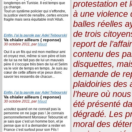
protestation et 
longtemps en Tunisie. Il est temps que
ça change.
à une violence d
Tout un système policier qui s’effondre,
la justice vient de renaître, certes encore
fragile mais sera équitable insh’Allah.
balles réelles 
de trois citoyen
Enfin, j’ai la parole par Adel Tebourski
Va chialer ailleurs ( reponse)
report de l’affa
30 octobre 2011, par
Maud
contenu des pa
Oui il a un fils qui est mon meilleur ami
et croyez moi, même si son père et loin
de lui sa ne fait pas de lui un mauvais
disquettes, mais
père il s’occupe très bien de lui et Selim
va le voir de temps en temps. Je suis au
demande de rep
cœur de cette affaire et je peux donc
savoir les ressentis de chacun...
plaidoiries des
l’heure où nous
Enfin, j’ai la parole par Adel Tebourski
Va chialer ailleurs ( reponse)
été présenté da
30 octobre 2011, par
Maud
ةcoutez quand on ne connait pas la
dégradé. Les pr
personne on ne juge pas ! Je connais
personnellement Monsieur Tebourski et
moral des déten
je sais que c’est un homme bon, et je
pense que si il a demander a rester en
France c’est surtout pour son Fils !