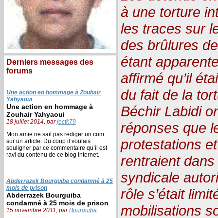
à une torture i
les traces sur l
des brûlures de
étant apparente
Derniers messages des
forums
affirmé qu’il éta
du fait de la to
Une action en hommage à Zouhair
Yahyaoui
Une action en hommage à
Béchir Labidi o
Zouhair Yahyaoui
18 juillet 2014, par
jectk79
réponses que l
Mon amie ne sait pas rediger un com
protestations e
sur un article. Du coup il voulais
souligner par ce commentaire qu’il est
ravi du contenu de ce blog internet.
rentraient dans 
syndicale autori
Abderrazek Bourguiba condamné à 25
mois de prison
rôle s’était limi
Abderrazek Bourguiba
condamné à 25 mois de prison
mobilisations so
15 novembre 2011, par
Bourguiba