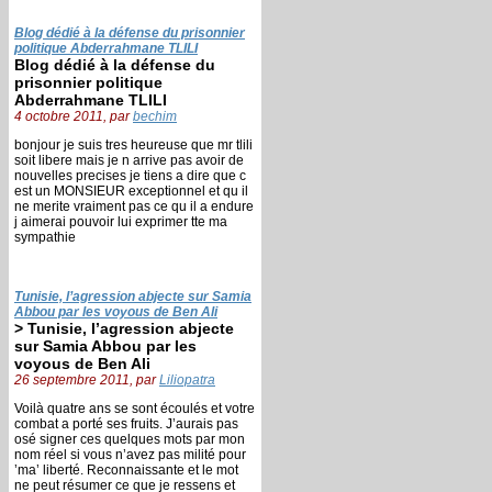
Blog dédié à la défense du prisonnier
politique Abderrahmane TLILI
Blog dédié à la défense du
prisonnier politique
Abderrahmane TLILI
4 octobre 2011, par
bechim
bonjour je suis tres heureuse que mr tlili
soit libere mais je n arrive pas avoir de
nouvelles precises je tiens a dire que c
est un MONSIEUR exceptionnel et qu il
ne merite vraiment pas ce qu il a endure
j aimerai pouvoir lui exprimer tte ma
sympathie
Tunisie, l’agression abjecte sur Samia
Abbou par les voyous de Ben Ali
> Tunisie, l’agression abjecte
sur Samia Abbou par les
voyous de Ben Ali
26 septembre 2011, par
Liliopatra
Voilà quatre ans se sont écoulés et votre
combat a porté ses fruits. J’aurais pas
osé signer ces quelques mots par mon
nom réel si vous n’avez pas milité pour
’ma’ liberté. Reconnaissante et le mot
ne peut résumer ce que je ressens et