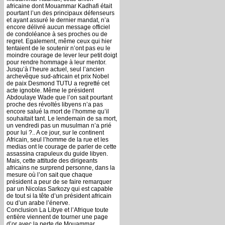
africaine dont Mouammar Kadhafi était
pourtant l’un des principaux défenseurs
et ayant assuré le dernier mandat, n’a
encore délivré aucun message officiel
de condoléance à ses proches ou de
regret. Egalement, même ceux qui hier
tentaient de le soutenir n’ont pas eu le
moindre courage de lever leur petit doigt
pour rendre hommage à leur mentor.
Jusqu’à l’heure actuel, seul l’ancien
archevêque sud-africain et prix Nobel
de paix Desmond TUTU a regretté cet
acte ignoble. Même le président
Abdoulaye Wade que l’on sait pourtant
proche des révoltés libyens n’a pas
encore salué la mort de l’homme qu’il
souhaitait tant. Le lendemain de sa mort,
un vendredi pas un musulman n’a prié
pour lui ?.. A ce jour, sur le continent
Africain, seul l’homme de la rue et les
medias ont le courage de parler de cette
assassina crapuleux du guide libyen.
Mais, cette attitude des dirigeants
africains ne surprend personne, dans la
mesure où l’on sait que chaque
président a peur de se faire remarquer
par un Nicolas Sarkozy qui est capable
de tout si la tête d’un président africain
ou d’un arabe l’énerve.
Conclusion La Libye et l’Afrique toute
entière viennent de tourner une page
d’or avec la perte de Mouammar .