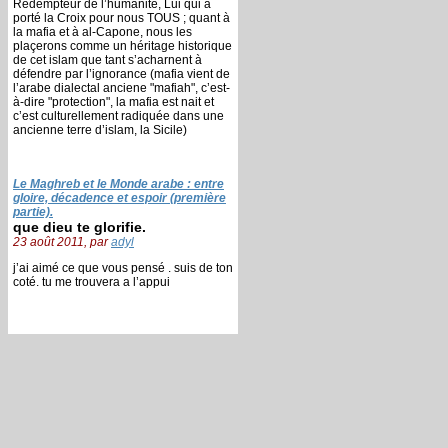
Rédempteur de l’humanité, Lui qui a
porté la Croix pour nous TOUS ; quant à
la mafia et à al-Capone, nous les
plaçerons comme un héritage historique
de cet islam que tant s’acharnent à
défendre par l’ignorance (mafia vient de
l’arabe dialectal anciene "mafiah", c’est-
à-dire "protection", la mafia est nait et
c’est culturellement radiquée dans une
ancienne terre d’islam, la Sicile)
Le Maghreb et le Monde arabe : entre
gloire, décadence et espoir (première
partie).
que dieu te glorifie.
23 août 2011, par
adyl
j’ai aimé ce que vous pensé . suis de ton
coté. tu me trouvera a l’appui