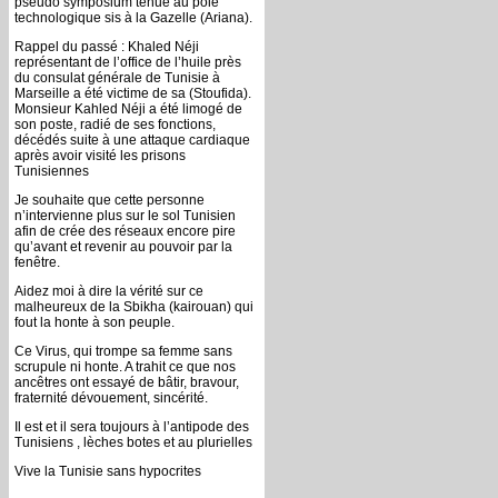
pseudo symposium tenue au pôle
technologique sis à la Gazelle (Ariana).
Rappel du passé : Khaled Néji
représentant de l’office de l’huile près
du consulat générale de Tunisie à
Marseille a été victime de sa (Stoufida).
Monsieur Kahled Néji a été limogé de
son poste, radié de ses fonctions,
décédés suite à une attaque cardiaque
après avoir visité les prisons
Tunisiennes
Je souhaite que cette personne
n’intervienne plus sur le sol Tunisien
afin de crée des réseaux encore pire
qu’avant et revenir au pouvoir par la
fenêtre.
Aidez moi à dire la vérité sur ce
malheureux de la Sbikha (kairouan) qui
fout la honte à son peuple.
Ce Virus, qui trompe sa femme sans
scrupule ni honte. A trahit ce que nos
ancêtres ont essayé de bâtir, bravour,
fraternité dévouement, sincérité.
Il est et il sera toujours à l’antipode des
Tunisiens , lèches botes et au plurielles
Vive la Tunisie sans hypocrites