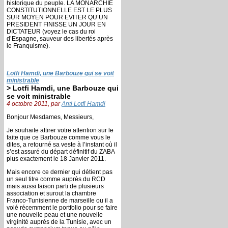
historique du peuple. LA MONARCHIE
CONSTITUTIONNELLE EST LE PLUS
SUR MOYEN POUR EVITER QU’UN
PRESIDENT FINISSE UN JOUR EN
DICTATEUR (voyez le cas du roi
d’Espagne, sauveur des libertés après
le Franquisme).
Lotfi Hamdi, une Barbouze qui se voit
ministrable
> Lotfi Hamdi, une Barbouze qui
se voit ministrable
4 octobre 2011, par
Anti Lotfi Hamdi
Bonjour Mesdames, Messieurs,
Je souhaite attirer votre attention sur le
faite que ce Barbouze comme vous le
dites, a retourné sa veste à l’instant où il
s’est assuré du départ définitif du ZABA
plus exactement le 18 Janvier 2011.
Mais encore ce dernier qui détient pas
un seul titre comme auprès du RCD
mais aussi faison parti de plusieurs
association et surout la chambre
Franco-Tunisienne de marseille ou il a
volé récemment le portfolio pour se faire
une nouvelle peau et une nouvelle
virginité auprès de la Tunisie, avec un