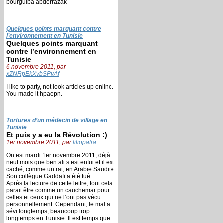
bourguiba abderrazak
Quelques points marquant contre
l’environnement en Tunisie
Quelques points marquant
contre l’environnement en
Tunisie
6 novembre 2011, par
xZNRpEkXvbSPvAf
I like to party, not look articles up online.
You made it hpaepn.
Tortures d’un médecin de village en
Tunisie
Et puis y a eu la Révolution :)
1er novembre 2011, par
liliopatra
On est mardi 1er novembre 2011, déjà
neuf mois que ben ali s’est enfui et il est
caché, comme un rat, en Arabie Saudite.
Son collègue Gaddafi a été tué.
Après la lecture de cette lettre, tout cela
parait être comme un cauchemar pour
celles et ceux qui ne l’ont pas vécu
personnellement. Cependant, le mal a
sévi longtemps, beaucoup trop
longtemps en Tunisie. Il est temps que