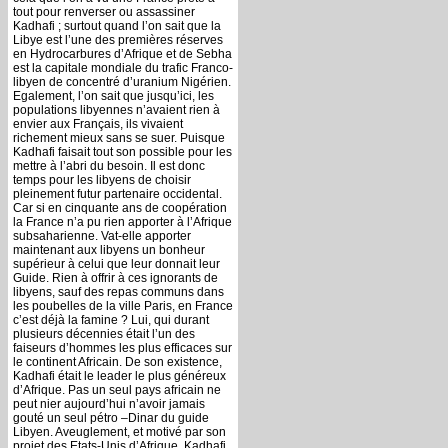
tout pour renverser ou assassiner
Kadhafi ; surtout quand l’on sait que la
Libye est l’une des premières réserves
en Hydrocarbures d’Afrique et de Sebha
est la capitale mondiale du trafic Franco-
libyen de concentré d’uranium Nigérien.
Egalement, l’on sait que jusqu’ici, les
populations libyennes n’avaient rien à
envier aux Français, ils vivaient
richement mieux sans se suer. Puisque
Kadhafi faisait tout son possible pour les
mettre à l’abri du besoin. Il est donc
temps pour les libyens de choisir
pleinement futur partenaire occidental.
Car si en cinquante ans de coopération
la France n’a pu rien apporter à l’Afrique
subsaharienne. Vat-elle apporter
maintenant aux libyens un bonheur
supérieur à celui que leur donnait leur
Guide. Rien à offrir à ces ignorants de
libyens, sauf des repas communs dans
les poubelles de la ville Paris, en France
c’est déjà la famine ? Lui, qui durant
plusieurs décennies était l’un des
faiseurs d’hommes les plus efficaces sur
le continent Africain. De son existence,
Kadhafi était le leader le plus généreux
d’Afrique. Pas un seul pays africain ne
peut nier aujourd’hui n’avoir jamais
gouté un seul pétro –Dinar du guide
Libyen. Aveuglement, et motivé par son
projet des Etats-Unis d’Afrique, Kadhafi