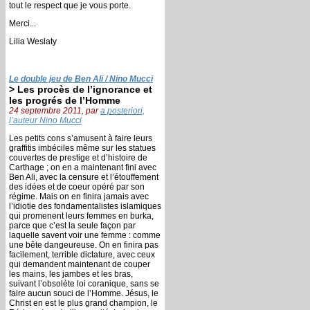
tout le respect que je vous porte.
Merci...
Lilia Weslaty
Le double jeu de Ben Ali / Nino Mucci
> Les procès de l’ignorance et
les progrés de l’Homme
24 septembre 2011, par
a posteriori,
l’auteur Nino Mucci
Les petits cons s’amusent à faire leurs
graffitis imbéciles même sur les statues
couvertes de prestige et d’histoire de
Carthage ; on en a maintenant fini avec
Ben Ali, avec la censure et l’étouffement
des idées et de coeur opéré par son
régime. Mais on en finira jamais avec
l’idiotie des fondamentalistes islamiques
qui promenent leurs femmes en burka,
parce que c’est la seule façon par
laquelle savent voir une femme : comme
une bête dangeureuse. On en finira pas
facilement, terrible dictature, avec ceux
qui demandent maintenant de couper
les mains, les jambes et les bras,
suivant l’obsolète loi coranique, sans se
faire aucun souci de l’Homme. Jésus, le
Christ en est le plus grand champion, le