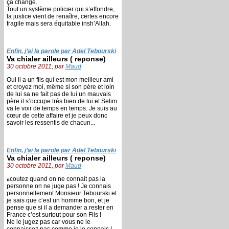
ça change.
Tout un système policier qui s’effondre,
la justice vient de renaître, certes encore
fragile mais sera équitable insh’Allah.
Enfin, j’ai la parole par Adel Tebourski
Va chialer ailleurs ( reponse)
30 octobre 2011, par
Maud
Oui il a un fils qui est mon meilleur ami
et croyez moi, même si son père et loin
de lui sa ne fait pas de lui un mauvais
père il s’occupe très bien de lui et Selim
va le voir de temps en temps. Je suis au
cœur de cette affaire et je peux donc
savoir les ressentis de chacun...
Enfin, j’ai la parole par Adel Tebourski
Va chialer ailleurs ( reponse)
30 octobre 2011, par
Maud
ةcoutez quand on ne connait pas la
personne on ne juge pas ! Je connais
personnellement Monsieur Tebourski et
je sais que c’est un homme bon, et je
pense que si il a demander a rester en
France c’est surtout pour son Fils !
Ne le jugez pas car vous ne le
connaissez pas comme je le connais !