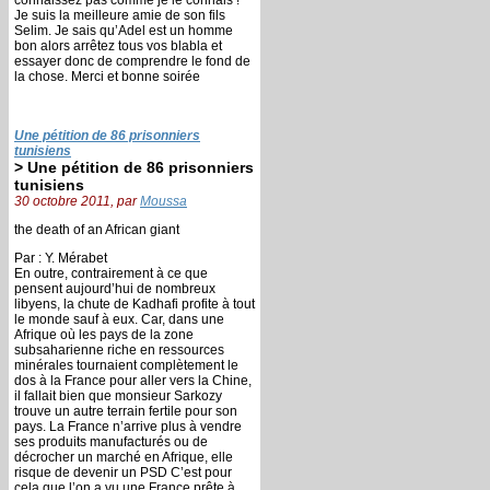
Je suis la meilleure amie de son fils
Selim. Je sais qu’Adel est un homme
bon alors arrêtez tous vos blabla et
essayer donc de comprendre le fond de
la chose. Merci et bonne soirée
Une pétition de 86 prisonniers
tunisiens
> Une pétition de 86 prisonniers
tunisiens
30 octobre 2011, par
Moussa
the death of an African giant
Par : Y. Mérabet
En outre, contrairement à ce que
pensent aujourd’hui de nombreux
libyens, la chute de Kadhafi profite à tout
le monde sauf à eux. Car, dans une
Afrique où les pays de la zone
subsaharienne riche en ressources
minérales tournaient complètement le
dos à la France pour aller vers la Chine,
il fallait bien que monsieur Sarkozy
trouve un autre terrain fertile pour son
pays. La France n’arrive plus à vendre
ses produits manufacturés ou de
décrocher un marché en Afrique, elle
risque de devenir un PSD C’est pour
cela que l’on a vu une France prête à