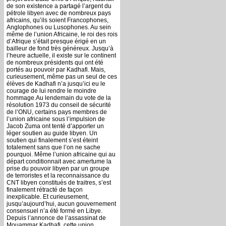
de son existence a partagé l’argent du
pétrole libyen avec de nombreux pays
africains, qu’ils soient Francophones,
Anglophones ou Lusophones. Au sein
même de l’union Africaine, le roi des rois
d’Afrique s’était presque érigé en un
bailleur de fond très généreux. Jusqu’à
l’heure actuelle, il existe sur le continent
de nombreux présidents qui ont été
portés au pouvoir par Kadhafi. Mais,
curieusement, même pas un seul de ces
élèves de Kadhafi n’a jusqu’ici eu le
courage de lui rendre le moindre
hommage.Au lendemain du vote de la
résolution 1973 du conseil de sécurité
de l’ONU, certains pays membres de
l’union africaine sous l’impulsion de
Jacob Zuma ont tenté d’apporter un
léger soutien au guide libyen. Un
soutien qui finalement s’est éteint
totalement sans que l’on ne sache
pourquoi. Même l’union africaine qui au
départ conditionnait avec amertume la
prise du pouvoir libyen par un groupe
de terroristes et la reconnaissance du
CNT libyen constitués de traitres, s’est
finalement rétracté de façon
inexplicable. Et curieusement,
jusqu’aujourd’hui, aucun gouvernement
consensuel n’a été formé en Libye.
Depuis l’annonce de l’assassinat de
Mouammar Kadhafi, cette union