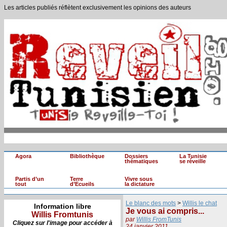
Les articles publiés réflètent exclusivement les opinions des auteurs
Agora
Bibliothèque
Dossiers
La Tunisie
thématiques
se réveille
Partis d’un
Terre
Vivre sous
tout
d’Ecueils
la dictature
Le blanc des mots
>
Willis le chat
Information libre
Je vous ai compris...
Willis Fromtunis
par
Willis FromTunis
Cliquez sur l'image pour accéder à
24 janvier 2011