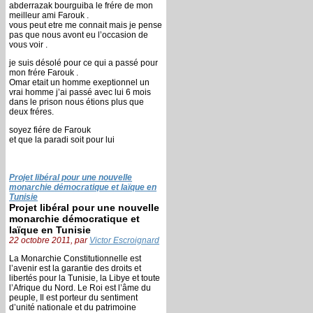
abderrazak bourguiba le frére de mon
meilleur ami Farouk .
vous peut etre me connait mais je pense
pas que nous avont eu l’occasion de
vous voir .
je suis désolé pour ce qui a passé pour
mon frére Farouk .
Omar etait un homme exeptionnel un
vrai homme j’ai passé avec lui 6 mois
dans le prison nous étions plus que
deux fréres.
soyez fiére de Farouk
et que la paradi soit pour lui
Projet libéral pour une nouvelle
monarchie démocratique et laïque en
Tunisie
Projet libéral pour une nouvelle
monarchie démocratique et
laïque en Tunisie
22 octobre 2011, par
Victor Escroignard
La Monarchie Constitutionnelle est
l’avenir est la garantie des droits et
libertés pour la Tunisie, la Libye et toute
l’Afrique du Nord. Le Roi est l’âme du
peuple, Il est porteur du sentiment
d’unité nationale et du patrimoine