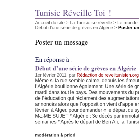
Tunisie Réveille Toi !
Accueil du site
>
La Tunisie se réveille
>
Le monde s
Début d’une série de grèves en Algérie
>
Poster u
Poster un message
En réponse à :
Début d’une série de grèves en Algérie
1er février 2011, par
Rédaction de reveiltunisien.org
Même si la rue semble calme, depuis les émeut
l’Algérie bouillonne également. Une série de gr
mardi dans tout le pays. Des mouvements du p
de l’éducation qui réclament des augmentations
annoncés alors que l’opposition vient d’appele
février, à Alger, pour demander « le départ du
MتME SUJET * Algérie : 3e décès par immolation depuis deux
semaines * Après le départ de Ben Ali, la Tunisie
modération à priori