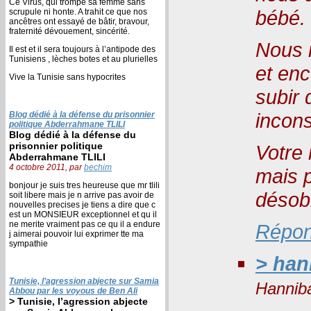
Ce Virus, qui trompe sa femme sans
bébé.
scrupule ni honte. A trahit ce que nos
ancêtres ont essayé de bâtir, bravour,
fraternité dévouement, sincérité.
Nous n
Il est et il sera toujours à l’antipode des
Tunisiens , lèches botes et au plurielles
et en
Vive la Tunisie sans hypocrites
subir 
incons
Blog dédié à la défense du prisonnier
politique Abderrahmane TLILI
Blog dédié à la défense du
prisonnier politique
Votre 
Abderrahmane TLILI
4 octobre 2011, par
bechim
mais p
bonjour je suis tres heureuse que mr tlili
désob
soit libere mais je n arrive pas avoir de
nouvelles precises je tiens a dire que c
est un MONSIEUR exceptionnel et qu il
ne merite vraiment pas ce qu il a endure
Répon
j aimerai pouvoir lui exprimer tte ma
sympathie
> hani
Tunisie, l’agression abjecte sur Samia
Hanniba
Abbou par les voyous de Ben Ali
> Tunisie, l’agression abjecte