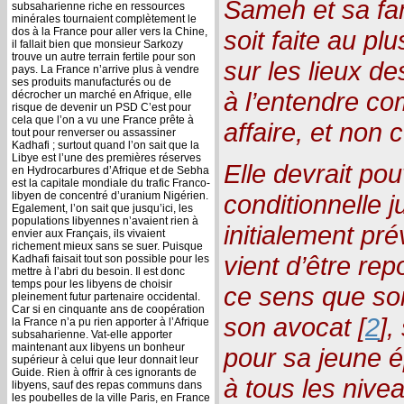
Sameh et sa fam
subsaharienne riche en ressources
minérales tournaient complètement le
dos à la France pour aller vers la Chine,
soit faite au pl
il fallait bien que monsieur Sarkozy
trouve un autre terrain fertile pour son
sur les lieux de
pays. La France n’arrive plus à vendre
ses produits manufacturés ou de
à l’entendre c
décrocher un marché en Afrique, elle
risque de devenir un PSD C’est pour
cela que l’on a vu une France prête à
affaire, et non
tout pour renverser ou assassiner
Kadhafi ; surtout quand l’on sait que la
Libye est l’une des premières réserves
Elle devrait pou
en Hydrocarbures d’Afrique et de Sebha
est la capitale mondiale du trafic Franco-
libyen de concentré d’uranium Nigérien.
conditionnelle j
Egalement, l’on sait que jusqu’ici, les
populations libyennes n’avaient rien à
initialement pré
envier aux Français, ils vivaient
richement mieux sans se suer. Puisque
vient d’être rep
Kadhafi faisait tout son possible pour les
mettre à l’abri du besoin. Il est donc
temps pour les libyens de choisir
ce sens que son
pleinement futur partenaire occidental.
Car si en cinquante ans de coopération
son avocat [
2
],
la France n’a pu rien apporter à l’Afrique
subsaharienne. Vat-elle apporter
maintenant aux libyens un bonheur
pour sa jeune é
supérieur à celui que leur donnait leur
Guide. Rien à offrir à ces ignorants de
à tous les nivea
libyens, sauf des repas communs dans
les poubelles de la ville Paris, en France