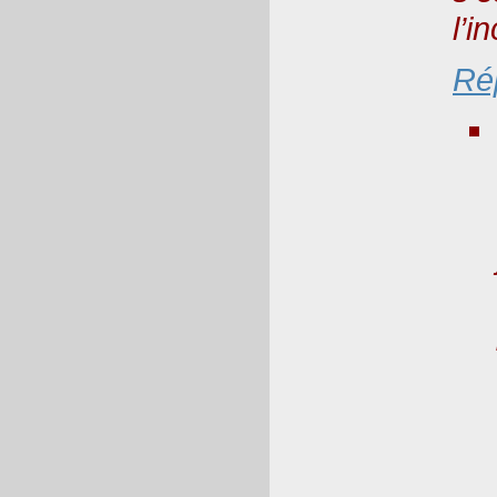
l’i
Ré