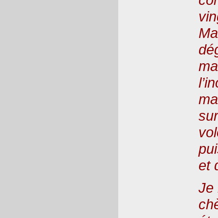
vin
Ma 
dég
ma 
l’i
ma
su
vol
pu
et 
Je
ch