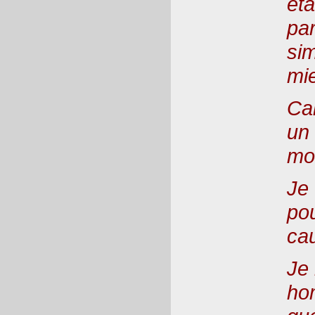
éta
par
sim
mi
Car
un 
mo
Je
pou
cau
Je 
ho