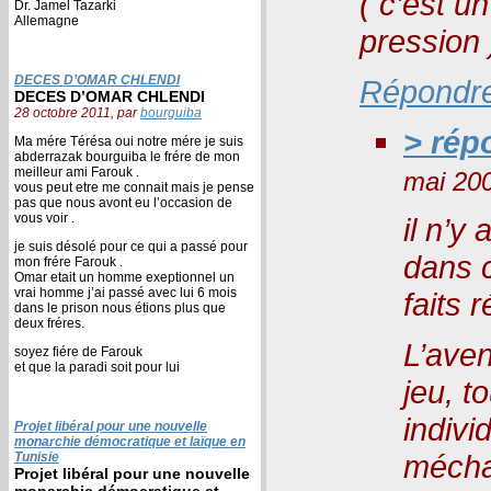
( c’est u
Dr. Jamel Tazarki
Allemagne
pression 
DECES D’OMAR CHLENDI
Répondr
DECES D’OMAR CHLENDI
28 octobre 2011, par
bourguiba
> rép
Ma mére Térésa oui notre mére je suis
abderrazak bourguiba le frére de mon
meilleur ami Farouk .
mai 20
vous peut etre me connait mais je pense
pas que nous avont eu l’occasion de
vous voir .
il n’y
je suis désolé pour ce qui a passé pour
dans c
mon frére Farouk .
Omar etait un homme exeptionnel un
vrai homme j’ai passé avec lui 6 mois
faits r
dans le prison nous étions plus que
deux fréres.
L’aven
soyez fiére de Farouk
et que la paradi soit pour lui
jeu, t
indivi
Projet libéral pour une nouvelle
monarchie démocratique et laïque en
méchan
Tunisie
Projet libéral pour une nouvelle
monarchie démocratique et