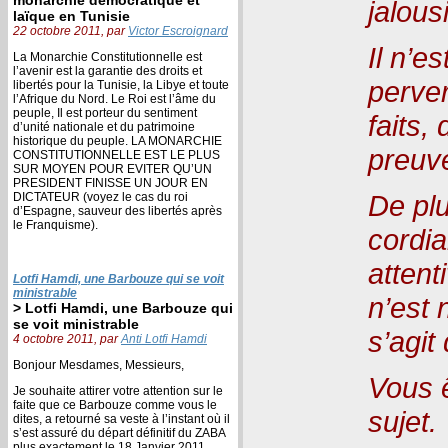
jalous
laïque en Tunisie
22 octobre 2011, par
Victor Escroignard
Il n’e
La Monarchie Constitutionnelle est
l’avenir est la garantie des droits et
perver
libertés pour la Tunisie, la Libye et toute
l’Afrique du Nord. Le Roi est l’âme du
peuple, Il est porteur du sentiment
faits,
d’unité nationale et du patrimoine
historique du peuple. LA MONARCHIE
preuv
CONSTITUTIONNELLE EST LE PLUS
SUR MOYEN POUR EVITER QU’UN
PRESIDENT FINISSE UN JOUR EN
De plu
DICTATEUR (voyez le cas du roi
d’Espagne, sauveur des libertés après
le Franquisme).
cordia
attent
Lotfi Hamdi, une Barbouze qui se voit
ministrable
n’est 
> Lotfi Hamdi, une Barbouze qui
se voit ministrable
s’agit
4 octobre 2011, par
Anti Lotfi Hamdi
Bonjour Mesdames, Messieurs,
Vous 
Je souhaite attirer votre attention sur le
faite que ce Barbouze comme vous le
sujet.
dites, a retourné sa veste à l’instant où il
s’est assuré du départ définitif du ZABA
plus exactement le 18 Janvier 2011.