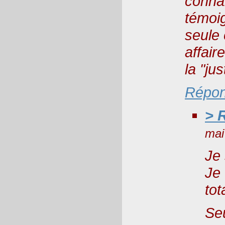
conna
témoi
seule 
affair
la "ju
Répon
> 
mai
Je 
Je
tot
Se