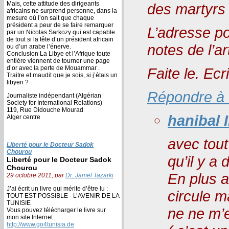
Mais, cette attitude des dirigeants
des martyrs
africains ne surprend personne, dans la
mesure où l’on sait que chaque
président a peur de se faire remarquer
L’adresse po
par un Nicolas Sarkozy qui est capable
de tout si la tête d’un président africain
notes de l’art
ou d’un arabe l’énerve.
Conclusion La Libye et l’Afrique toute
entière viennent de tourner une page
d’or avec la perte de Mouammar .
Faite le. Ecri
Traitre et maudit que je sois, si j’étais un
libyen ?
Répondre à
Journaliste indépendant (Algérian
Society for International Relations)
119, Rue Didouche Mourad
hanibal I
Alger centre
avec tout
Liberté pour le Docteur Sadok
Chourou
qu’il y a 
Liberté pour le Docteur Sadok
Chourou
En plus a
29 octobre 2011, par
Dr. Jamel Tazarki
J’ai écrit un livre qui mérite d’être lu :
circule m
TOUT EST POSSIBLE - L’AVENIR DE LA
TUNISIE
ne ne m’
Vous pouvez télécharger le livre sur
mon site Internet :
http://www.go4tunisia.de