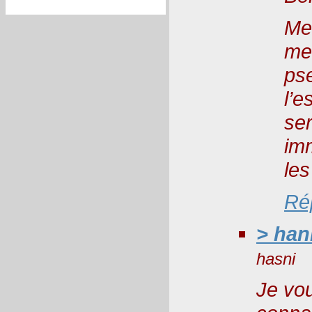
Mer
me 
pse
l’
se
imm
les
Ré
> hani
hasni
Je vou