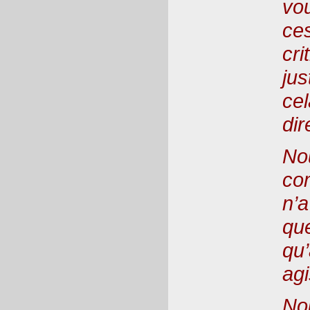
vo
ce
cri
jus
cel
di
No
co
n’a
qu
qu’
agi
Nou