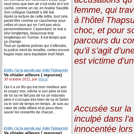
neuf mois que ben ali s’est enfui et il est
femme, qui trav
caché, comme un rat, en Arabie Saudite.
Son collègue Gaddafi a été tué.
Après la lecture de cette lettre, tout cela
à l’hôtel Thaps
parait être comme un cauchemar pour
celles et ceux qui ne l’ont pas vécu
choc, et pour s
personnellement. Cependant, le mal a
sévi longtemps, beaucoup trop
longtemps en Tunisie. Il est temps que
parcours du com
ça change.
Tout un système policier qui s’effondre,
qu’il s’agit d’u
la justice vient de renaître, certes encore
fragile mais sera équitable insh’Allah.
est victime d’u
Enfin, j’ai la parole par Adel Tebourski
Va chialer ailleurs ( reponse)
30 octobre 2011, par
Maud
Oui il a un fils qui est mon meilleur ami
et croyez moi, même si son père et loin
de lui sa ne fait pas de lui un mauvais
père il s’occupe très bien de lui et Selim
va le voir de temps en temps. Je suis au
Accusée sur la 
cœur de cette affaire et je peux donc
savoir les ressentis de chacun...
inculpé dans l’
innocentée lors
Enfin, j’ai la parole par Adel Tebourski
Va chialer ailleurs ( reponse)