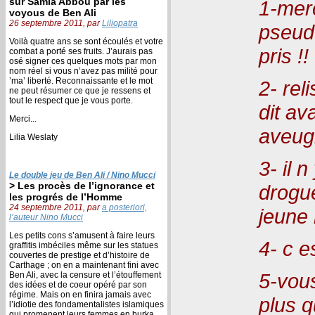
sur Samia Abbou par les
1-merc
voyous de Ben Ali
26 septembre 2011, par
Liliopatra
pseudo
Voilà quatre ans se sont écoulés et votre
pris !!
combat a porté ses fruits. J’aurais pas
osé signer ces quelques mots par mon
nom réel si vous n’avez pas milité pour
’ma’ liberté. Reconnaissante et le mot
2- rel
ne peut résumer ce que je ressens et
tout le respect que je vous porte.
dit av
Merci...
aveug
Lilia Weslaty
3- il 
Le double jeu de Ben Ali / Nino Mucci
> Les procès de l’ignorance et
drogue
les progrés de l’Homme
24 septembre 2011, par
a posteriori,
jeune
l’auteur Nino Mucci
Les petits cons s’amusent à faire leurs
4- c e
graffitis imbéciles même sur les statues
couvertes de prestige et d’histoire de
Carthage ; on en a maintenant fini avec
5-vou
Ben Ali, avec la censure et l’étouffement
des idées et de coeur opéré par son
régime. Mais on en finira jamais avec
plus q
l’idiotie des fondamentalistes islamiques
qui promenent leurs femmes en burka,