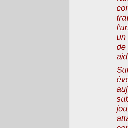
con
tr
l’u
un
de 
ai
Sui
év
auj
sub
jo
at
co