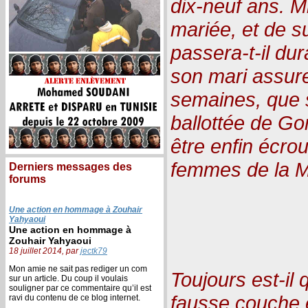
dix-neuf ans. M
mariée, et de s
passera-t-il du
son mari assure
semaines, que 
ballottée de Go
être enfin écro
femmes de la 
Derniers messages des
forums
Une action en hommage à Zouhair
Yahyaoui
Une action en hommage à
Zouhair Yahyaoui
18 juillet 2014, par
jectk79
Mon amie ne sait pas rediger un com
Toujours est-il
sur un article. Du coup il voulais
souligner par ce commentaire qu’il est
fausse couche 
ravi du contenu de ce blog internet.