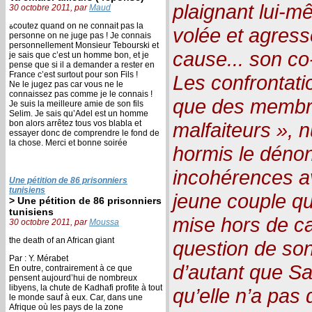
plaignant lui-m
30 octobre 2011, par
Maud
ةcoutez quand on ne connait pas la
volée et agress
personne on ne juge pas ! Je connais
personnellement Monsieur Tebourski et
cause... son co
je sais que c’est un homme bon, et je
pense que si il a demander a rester en
France c’est surtout pour son Fils !
Les confrontati
Ne le jugez pas car vous ne le
connaissez pas comme je le connais !
que des membre
Je suis la meilleure amie de son fils
Selim. Je sais qu’Adel est un homme
bon alors arrêtez tous vos blabla et
malfaiteurs », n
essayer donc de comprendre le fond de
la chose. Merci et bonne soirée
hormis le dénon
incohérences av
Une pétition de 86 prisonniers
tunisiens
jeune couple q
> Une pétition de 86 prisonniers
tunisiens
mise hors de ca
30 octobre 2011, par
Moussa
the death of an African giant
question de son
Par : Y. Mérabet
d’autant que S
En outre, contrairement à ce que
pensent aujourd’hui de nombreux
libyens, la chute de Kadhafi profite à tout
qu’elle n’a pas 
le monde sauf à eux. Car, dans une
Afrique où les pays de la zone