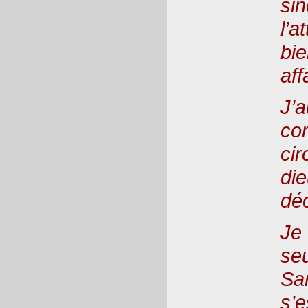
si
l’a
bie
aff
J’a
con
ci
die
dé
Je
se
Sa
s’e