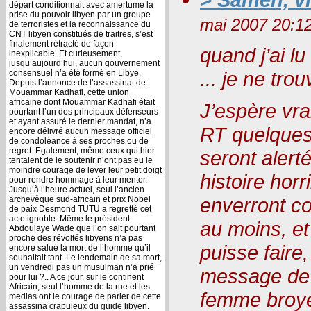
départ conditionnait avec amertume la
prise du pouvoir libyen par un groupe
mai 2007 20:1
de terroristes et la reconnaissance du
CNT libyen constitués de traitres, s’est
finalement rétracté de façon
quand j’ai lu 
inexplicable. Et curieusement,
jusqu’aujourd’hui, aucun gouvernement
... je ne tr
consensuel n’a été formé en Libye.
Depuis l’annonce de l’assassinat de
Mouammar Kadhafi, cette union
africaine dont Mouammar Kadhafi était
J’espère vra
pourtant l’un des principaux défenseurs
et ayant assuré le dernier mandat, n’a
RT quelques 
encore délivré aucun message officiel
de condoléance à ses proches ou de
regret. Egalement, même ceux qui hier
seront alerté
tentaient de le soutenir n’ont pas eu le
moindre courage de lever leur petit doigt
histoire horr
pour rendre hommage à leur mentor.
Jusqu’à l’heure actuel, seul l’ancien
enverront c
archevêque sud-africain et prix Nobel
de paix Desmond TUTU a regretté cet
acte ignoble. Même le président
au moins, et
Abdoulaye Wade que l’on sait pourtant
proche des révoltés libyens n’a pas
puisse faire,
encore salué la mort de l’homme qu’il
souhaitait tant. Le lendemain de sa mort,
un vendredi pas un musulman n’a prié
message de 
pour lui ?.. A ce jour, sur le continent
Africain, seul l’homme de la rue et les
femme broyé
medias ont le courage de parler de cette
assassina crapuleux du guide libyen.