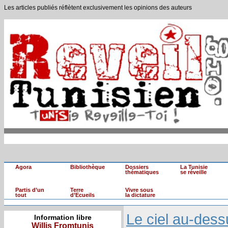
Les articles publiés réflètent exclusivement les opinions des auteurs
Agora
Bibliothèque
Dossiers
La Tunisie
thématiques
se réveille
Partis d’un
Terre
Vivre sous
tout
d’Ecueils
la dictature
Le ciel au-dess
Information libre
Willis Fromtunis