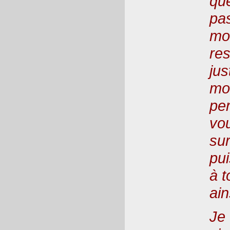
qu
pas
moi
res
jus
mo
pe
vou
sur
pui
à t
ain
Je