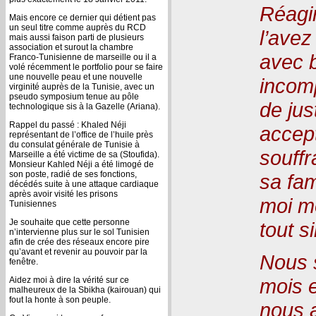
Réagi
Mais encore ce dernier qui détient pas
un seul titre comme auprès du RCD
l’avez
mais aussi faison parti de plusieurs
association et surout la chambre
avec b
Franco-Tunisienne de marseille ou il a
volé récemment le portfolio pour se faire
une nouvelle peau et une nouvelle
incom
virginité auprès de la Tunisie, avec un
pseudo symposium tenue au pôle
de jus
technologique sis à la Gazelle (Ariana).
Rappel du passé : Khaled Néji
accep
représentant de l’office de l’huile près
du consulat générale de Tunisie à
souff
Marseille a été victime de sa (Stoufida).
Monsieur Kahled Néji a été limogé de
son poste, radié de ses fonctions,
sa fam
décédés suite à une attaque cardiaque
après avoir visité les prisons
moi m
Tunisiennes
Je souhaite que cette personne
tout s
n’intervienne plus sur le sol Tunisien
afin de crée des réseaux encore pire
qu’avant et revenir au pouvoir par la
Nous 
fenêtre.
mois e
Aidez moi à dire la vérité sur ce
malheureux de la Sbikha (kairouan) qui
fout la honte à son peuple.
nous a