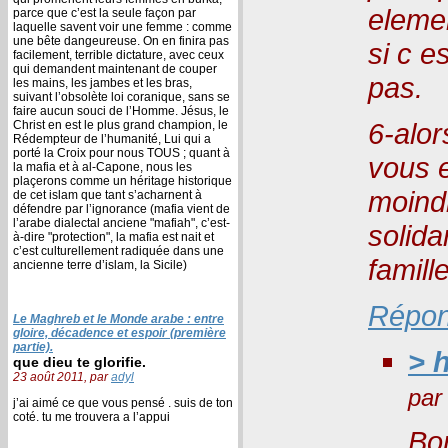
elemen
parce que c’est la seule façon par
laquelle savent voir une femme : comme
une bête dangeureuse. On en finira pas
si c e
facilement, terrible dictature, avec ceux
qui demandent maintenant de couper
pas.
les mains, les jambes et les bras,
suivant l’obsolète loi coranique, sans se
faire aucun souci de l’Homme. Jésus, le
6-alor
Christ en est le plus grand champion, le
Rédempteur de l’humanité, Lui qui a
porté la Croix pour nous TOUS ; quant à
vous e
la mafia et à al-Capone, nous les
plaçerons comme un héritage historique
moindr
de cet islam que tant s’acharnent à
défendre par l’ignorance (mafia vient de
l’arabe dialectal anciene "mafiah", c’est-
solida
à-dire "protection", la mafia est nait et
c’est culturellement radiquée dans une
famill
ancienne terre d’islam, la Sicile)
Répon
Le Maghreb et le Monde arabe : entre
gloire, décadence et espoir (première
partie).
> h
que dieu te glorifie.
23 août 2011, par
adyl
pa
j’ai aimé ce que vous pensé . suis de ton
coté. tu me trouvera a l’appui
Bon