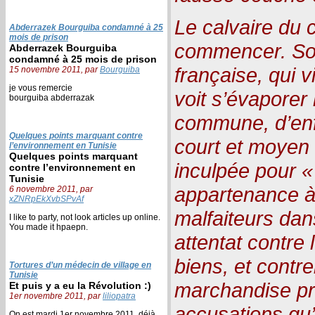
Le calvaire du 
Abderrazek Bourguiba condamné à 25
mois de prison
commencer. Son
Abderrazek Bourguiba
condamné à 25 mois de prison
française, qui v
15 novembre 2011, par
Bourguiba
je vous remercie
voit s’évaporer 
bourguiba abderrazak
commune, d’enf
Quelques points marquant contre
court et moyen
l’environnement en Tunisie
Quelques points marquant
inculpée pour «
contre l’environnement en
Tunisie
appartenance à
6 novembre 2011, par
xZNRpEkXvbSPvAf
malfaiteurs dan
I like to party, not look articles up online.
You made it hpaepn.
attentat contre
biens, et contr
Tortures d’un médecin de village en
Tunisie
marchandise pr
Et puis y a eu la Révolution :)
1er novembre 2011, par
liliopatra
accusations qu’e
On est mardi 1er novembre 2011, déjà