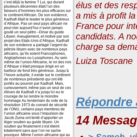
c’est déjà la famine ? Lui, qui durant
élus et des res
plusieurs décennies était l’un des
faiseurs d’hommes les plus efficaces sur
a mis à profit 
le continent Africain. De son existence,
Kadhafi était le leader le plus généreux
France pour inte
d’Afrique. Pas un seul pays africain ne
peut nier aujourd’hui n’avoir jamais
gouté un seul pétro –Dinar du guide
candidats. A n
Libyen. Aveuglement, et motivé par son
projet des Etats-Unis d’Afrique, Kadhafi
charge sa dem
de son existence a partagé l’argent du
pétrole libyen avec de nombreux pays
africains, qu’ils soient Francophones,
Anglophones ou Lusophones. Au sein
Luiza Toscane
même de l’union Africaine, le roi des rois
d’Afrique s’était presque érigé en un
bailleur de fond très généreux. Jusqu’à
l’heure actuelle, il existe sur le continent
de nombreux présidents qui ont été
portés au pouvoir par Kadhafi. Mais,
curieusement, même pas un seul de ces
élèves de Kadhafi n’a jusqu’ici eu le
courage de lui rendre le moindre
Répondre à
hommage.Au lendemain du vote de la
résolution 1973 du conseil de sécurité
de l’ONU, certains pays membres de
l’union africaine sous l’impulsion de
14 Messag
Jacob Zuma ont tenté d’apporter un
léger soutien au guide libyen. Un
soutien qui finalement s’est éteint
totalement sans que l’on ne sache
> Sameh, v
pourquoi. Même l’union africaine qui au