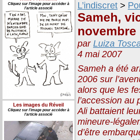
L’indiscret
>
Po
Cliquez sur l'image pour accéder à
l'article associé
Sameh, vic
novembre
par
Luiza Tosc
4 mai 2007
Sameh a été ar
2006 sur l’aven
alors que les f
l’accession au 
Les images du Réveil
Ali battaient leu
Cliquez sur l'image pour accéder à
l'article associé
mineure-légalem
d’être embarqué