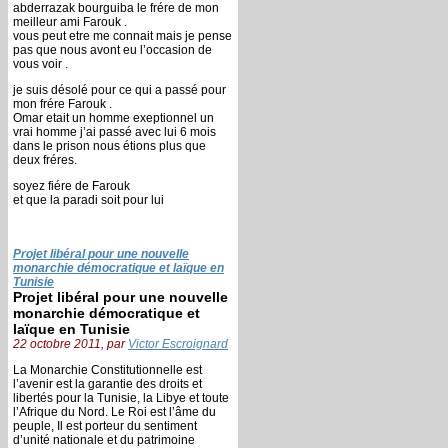
abderrazak bourguiba le frére de mon
meilleur ami Farouk .
vous peut etre me connait mais je pense
pas que nous avont eu l’occasion de
vous voir .
je suis désolé pour ce qui a passé pour
mon frére Farouk .
Omar etait un homme exeptionnel un
vrai homme j’ai passé avec lui 6 mois
dans le prison nous étions plus que
deux fréres.
soyez fiére de Farouk
et que la paradi soit pour lui
Projet libéral pour une nouvelle
monarchie démocratique et laïque en
Tunisie
Projet libéral pour une nouvelle
monarchie démocratique et
laïque en Tunisie
22 octobre 2011, par
Victor Escroignard
La Monarchie Constitutionnelle est
l’avenir est la garantie des droits et
libertés pour la Tunisie, la Libye et toute
l’Afrique du Nord. Le Roi est l’âme du
peuple, Il est porteur du sentiment
d’unité nationale et du patrimoine