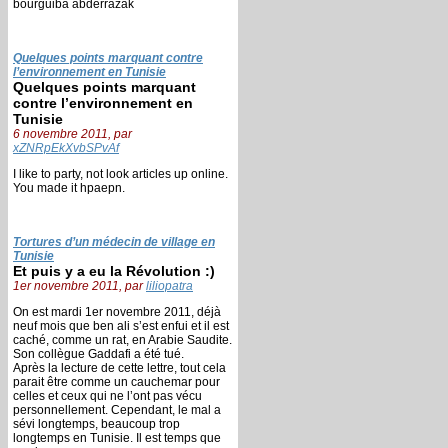
bourguiba abderrazak
Quelques points marquant contre
l’environnement en Tunisie
Quelques points marquant
contre l’environnement en
Tunisie
6 novembre 2011, par
xZNRpEkXvbSPvAf
I like to party, not look articles up online.
You made it hpaepn.
Tortures d’un médecin de village en
Tunisie
Et puis y a eu la Révolution :)
1er novembre 2011, par
liliopatra
On est mardi 1er novembre 2011, déjà
neuf mois que ben ali s’est enfui et il est
caché, comme un rat, en Arabie Saudite.
Son collègue Gaddafi a été tué.
Après la lecture de cette lettre, tout cela
parait être comme un cauchemar pour
celles et ceux qui ne l’ont pas vécu
personnellement. Cependant, le mal a
sévi longtemps, beaucoup trop
longtemps en Tunisie. Il est temps que