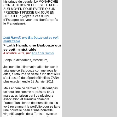
historique du peuple. LA MONARCHIE
CONSTITUTIONNELLE EST LE PLUS
SUR MOYEN POUR EVITER QU’UN
PRESIDENT FINISSE UN JOUR EN
DICTATEUR (voyez le cas du roi
d’Espagne, sauveur des libertés après
le Franquisme).
Lotfi Hamdi, une Barbouze qui se voit
ministrable
> Lotfi Hamdi, une Barbouze qui
se voit ministrable
4 octobre 2011, par
Anti Lotfi Hamdi
Bonjour Mesdames, Messieurs,
Je souhaite attirer votre attention sur le
faite que ce Barbouze comme vous le
dites, a retourné sa veste à l’instant où il
s’est assuré du départ définitif du ZABA
plus exactement le 18 Janvier 2011.
Mais encore ce dernier qui détient pas
un seul titre comme auprès du RCD
mais aussi faison parti de plusieurs
association et surout la chambre
Franco-Tunisienne de marseille ou il a
volé récemment le portfolio pour se faire
une nouvelle peau et une nouvelle
virginité auprès de la Tunisie, avec un