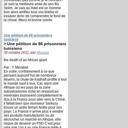
Je suis la meilleure amie de son fils
Selim. Je sais qu’Adel est un homme
bon alors arrêtez tous vos blabla et
essayer donc de comprendre le fond de
la chose. Merci et bonne soirée
Une pétition de 86 prisonniers
tunisiens
> Une pétition de 86 prisonniers
tunisiens
30 octobre 2011, par
Moussa
the death of an African giant
Par : Y. Mérabet
En outre, contrairement à ce que
pensent aujourd’hui de nombreux
libyens, la chute de Kadhafi profite à tout
le monde sauf à eux. Car, dans une
Afrique où les pays de la zone
subsaharienne riche en ressources
minérales tournaient complètement le
dos à la France pour aller vers la Chine,
il fallait bien que monsieur Sarkozy
trouve un autre terrain fertile pour son
pays. La France n’arrive plus à vendre
ses produits manufacturés ou de
décrocher un marché en Afrique, elle
risque de devenir un PSD C’est pour
cela que l’on a vu une France prête à