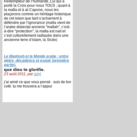
Rédempteur de l’humanité, Lui qui a
porté la Croix pour nous TOUS ; quant à
la mafia et à al-Capone, nous les
plaçerons comme un héritage historique
de cet islam que tant s’acharnent à
défendre par l’ignorance (mafia vient de
l’arabe dialectal anciene "mafiah", c’est-
à-dire "protection", la mafia est nait et
c’est culturellement radiquée dans une
ancienne terre d’islam, la Sicile)
Le Maghreb et le Monde arabe : entre
gloire, décadence et espoir (première
partie).
que dieu te glorifie.
23 août 2011, par
adyl
j’ai aimé ce que vous pensé . suis de ton
coté. tu me trouvera a l’appui