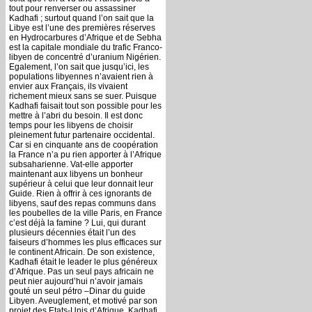
tout pour renverser ou assassiner
Kadhafi ; surtout quand l’on sait que la
Libye est l’une des premières réserves
en Hydrocarbures d’Afrique et de Sebha
est la capitale mondiale du trafic Franco-
libyen de concentré d’uranium Nigérien.
Egalement, l’on sait que jusqu’ici, les
populations libyennes n’avaient rien à
envier aux Français, ils vivaient
richement mieux sans se suer. Puisque
Kadhafi faisait tout son possible pour les
mettre à l’abri du besoin. Il est donc
temps pour les libyens de choisir
pleinement futur partenaire occidental.
Car si en cinquante ans de coopération
la France n’a pu rien apporter à l’Afrique
subsaharienne. Vat-elle apporter
maintenant aux libyens un bonheur
supérieur à celui que leur donnait leur
Guide. Rien à offrir à ces ignorants de
libyens, sauf des repas communs dans
les poubelles de la ville Paris, en France
c’est déjà la famine ? Lui, qui durant
plusieurs décennies était l’un des
faiseurs d’hommes les plus efficaces sur
le continent Africain. De son existence,
Kadhafi était le leader le plus généreux
d’Afrique. Pas un seul pays africain ne
peut nier aujourd’hui n’avoir jamais
gouté un seul pétro –Dinar du guide
Libyen. Aveuglement, et motivé par son
projet des Etats-Unis d’Afrique, Kadhafi