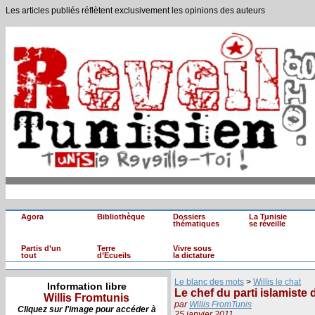
Les articles publiés réflètent exclusivement les opinions des auteurs
Agora
Bibliothèque
Dossiers
La Tunisie
thématiques
se réveille
Partis d’un
Terre
Vivre sous
tout
d’Ecueils
la dictature
Le blanc des mots
>
Willis le chat
Information libre
Le chef du parti islamiste 
Willis Fromtunis
par
Willis FromTunis
Cliquez sur l'image pour accéder à
25 janvier 2011