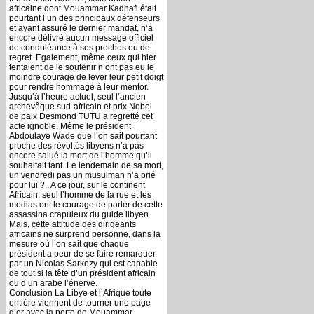
africaine dont Mouammar Kadhafi était
pourtant l’un des principaux défenseurs
et ayant assuré le dernier mandat, n’a
encore délivré aucun message officiel
de condoléance à ses proches ou de
regret. Egalement, même ceux qui hier
tentaient de le soutenir n’ont pas eu le
moindre courage de lever leur petit doigt
pour rendre hommage à leur mentor.
Jusqu’à l’heure actuel, seul l’ancien
archevêque sud-africain et prix Nobel
de paix Desmond TUTU a regretté cet
acte ignoble. Même le président
Abdoulaye Wade que l’on sait pourtant
proche des révoltés libyens n’a pas
encore salué la mort de l’homme qu’il
souhaitait tant. Le lendemain de sa mort,
un vendredi pas un musulman n’a prié
pour lui ?.. A ce jour, sur le continent
Africain, seul l’homme de la rue et les
medias ont le courage de parler de cette
assassina crapuleux du guide libyen.
Mais, cette attitude des dirigeants
africains ne surprend personne, dans la
mesure où l’on sait que chaque
président a peur de se faire remarquer
par un Nicolas Sarkozy qui est capable
de tout si la tête d’un président africain
ou d’un arabe l’énerve.
Conclusion La Libye et l’Afrique toute
entière viennent de tourner une page
d’or avec la perte de Mouammar .