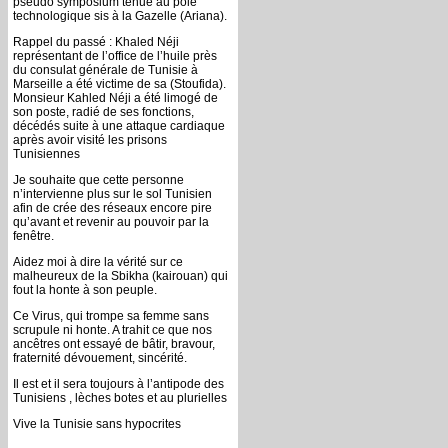
pseudo symposium tenue au pôle
technologique sis à la Gazelle (Ariana).
Rappel du passé : Khaled Néji
représentant de l’office de l’huile près
du consulat générale de Tunisie à
Marseille a été victime de sa (Stoufida).
Monsieur Kahled Néji a été limogé de
son poste, radié de ses fonctions,
décédés suite à une attaque cardiaque
après avoir visité les prisons
Tunisiennes
Je souhaite que cette personne
n’intervienne plus sur le sol Tunisien
afin de crée des réseaux encore pire
qu’avant et revenir au pouvoir par la
fenêtre.
Aidez moi à dire la vérité sur ce
malheureux de la Sbikha (kairouan) qui
fout la honte à son peuple.
Ce Virus, qui trompe sa femme sans
scrupule ni honte. A trahit ce que nos
ancêtres ont essayé de bâtir, bravour,
fraternité dévouement, sincérité.
Il est et il sera toujours à l’antipode des
Tunisiens , lèches botes et au plurielles
Vive la Tunisie sans hypocrites