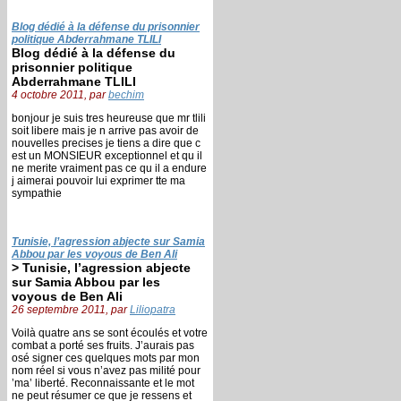
Blog dédié à la défense du prisonnier
politique Abderrahmane TLILI
Blog dédié à la défense du
prisonnier politique
Abderrahmane TLILI
4 octobre 2011, par
bechim
bonjour je suis tres heureuse que mr tlili
soit libere mais je n arrive pas avoir de
nouvelles precises je tiens a dire que c
est un MONSIEUR exceptionnel et qu il
ne merite vraiment pas ce qu il a endure
j aimerai pouvoir lui exprimer tte ma
sympathie
Tunisie, l’agression abjecte sur Samia
Abbou par les voyous de Ben Ali
> Tunisie, l’agression abjecte
sur Samia Abbou par les
voyous de Ben Ali
26 septembre 2011, par
Liliopatra
Voilà quatre ans se sont écoulés et votre
combat a porté ses fruits. J’aurais pas
osé signer ces quelques mots par mon
nom réel si vous n’avez pas milité pour
’ma’ liberté. Reconnaissante et le mot
ne peut résumer ce que je ressens et