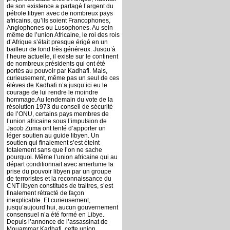
de son existence a partagé l’argent du
pétrole libyen avec de nombreux pays
africains, qu’ils soient Francophones,
Anglophones ou Lusophones. Au sein
même de l’union Africaine, le roi des rois
d’Afrique s’était presque érigé en un
bailleur de fond très généreux. Jusqu’à
l’heure actuelle, il existe sur le continent
de nombreux présidents qui ont été
portés au pouvoir par Kadhafi. Mais,
curieusement, même pas un seul de ces
élèves de Kadhafi n’a jusqu’ici eu le
courage de lui rendre le moindre
hommage.Au lendemain du vote de la
résolution 1973 du conseil de sécurité
de l’ONU, certains pays membres de
l’union africaine sous l’impulsion de
Jacob Zuma ont tenté d’apporter un
léger soutien au guide libyen. Un
soutien qui finalement s’est éteint
totalement sans que l’on ne sache
pourquoi. Même l’union africaine qui au
départ conditionnait avec amertume la
prise du pouvoir libyen par un groupe
de terroristes et la reconnaissance du
CNT libyen constitués de traitres, s’est
finalement rétracté de façon
inexplicable. Et curieusement,
jusqu’aujourd’hui, aucun gouvernement
consensuel n’a été formé en Libye.
Depuis l’annonce de l’assassinat de
Mouammar Kadhafi, cette union