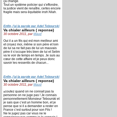
ça change.
Tout un système policier qui s’effondre,
la justice vient de renaître, certes encore
fragile mais sera équitable insh’Allah.
Enfin, j’ai la parole par Adel Tebourski
Va chialer ailleurs ( reponse)
30 octobre 2011, par
Maud
Oui il a un fils qui est mon meilleur ami
et croyez moi, même si son père et loin
de lui sa ne fait pas de lui un mauvais
père il s’occupe très bien de lui et Selim
va le voir de temps en temps. Je suis au
cœur de cette affaire et je peux donc
savoir les ressentis de chacun...
Enfin, j’ai la parole par Adel Tebourski
Va chialer ailleurs ( reponse)
30 octobre 2011, par
Maud
ةcoutez quand on ne connait pas la
personne on ne juge pas ! Je connais
personnellement Monsieur Tebourski et
je sais que c’est un homme bon, et je
pense que si il a demander a rester en
France c’est surtout pour son Fils !
Ne le jugez pas car vous ne le
connaissez pas comme je le connais !