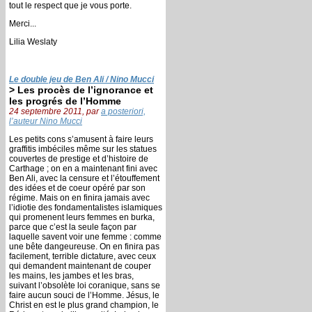
tout le respect que je vous porte.
Merci...
Lilia Weslaty
Le double jeu de Ben Ali / Nino Mucci
> Les procès de l’ignorance et
les progrés de l’Homme
24 septembre 2011, par
a posteriori,
l’auteur Nino Mucci
Les petits cons s’amusent à faire leurs
graffitis imbéciles même sur les statues
couvertes de prestige et d’histoire de
Carthage ; on en a maintenant fini avec
Ben Ali, avec la censure et l’étouffement
des idées et de coeur opéré par son
régime. Mais on en finira jamais avec
l’idiotie des fondamentalistes islamiques
qui promenent leurs femmes en burka,
parce que c’est la seule façon par
laquelle savent voir une femme : comme
une bête dangeureuse. On en finira pas
facilement, terrible dictature, avec ceux
qui demandent maintenant de couper
les mains, les jambes et les bras,
suivant l’obsolète loi coranique, sans se
faire aucun souci de l’Homme. Jésus, le
Christ en est le plus grand champion, le