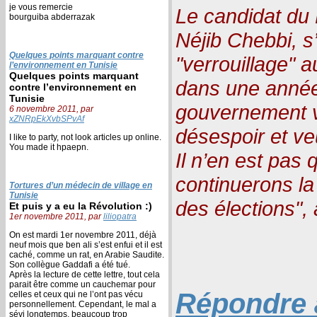
je vous remercie
Le candidat du 
bourguiba abderrazak
Néjib Chebbi, s’
Quelques points marquant contre
"verrouillage" a
l’environnement en Tunisie
Quelques points marquant
dans une année 
contre l’environnement en
Tunisie
gouvernement v
6 novembre 2011, par
xZNRpEkXvbSPvAf
désespoir et ve
I like to party, not look articles up online.
You made it hpaepn.
Il n’en est pas
continuerons la 
Tortures d’un médecin de village en
Tunisie
des élections", 
Et puis y a eu la Révolution :)
1er novembre 2011, par
liliopatra
On est mardi 1er novembre 2011, déjà
neuf mois que ben ali s’est enfui et il est
caché, comme un rat, en Arabie Saudite.
Son collègue Gaddafi a été tué.
Après la lecture de cette lettre, tout cela
parait être comme un cauchemar pour
Répondre à
celles et ceux qui ne l’ont pas vécu
personnellement. Cependant, le mal a
sévi longtemps, beaucoup trop