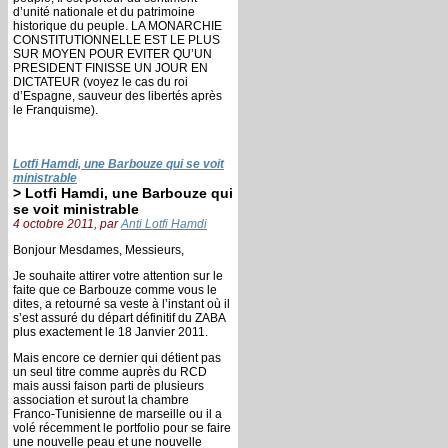
d’unité nationale et du patrimoine
historique du peuple. LA MONARCHIE
CONSTITUTIONNELLE EST LE PLUS
SUR MOYEN POUR EVITER QU’UN
PRESIDENT FINISSE UN JOUR EN
DICTATEUR (voyez le cas du roi
d’Espagne, sauveur des libertés après
le Franquisme).
Lotfi Hamdi, une Barbouze qui se voit
ministrable
> Lotfi Hamdi, une Barbouze qui
se voit ministrable
4 octobre 2011, par
Anti Lotfi Hamdi
Bonjour Mesdames, Messieurs,
Je souhaite attirer votre attention sur le
faite que ce Barbouze comme vous le
dites, a retourné sa veste à l’instant où il
s’est assuré du départ définitif du ZABA
plus exactement le 18 Janvier 2011.
Mais encore ce dernier qui détient pas
un seul titre comme auprès du RCD
mais aussi faison parti de plusieurs
association et surout la chambre
Franco-Tunisienne de marseille ou il a
volé récemment le portfolio pour se faire
une nouvelle peau et une nouvelle