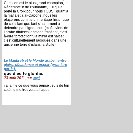
Christ en est le plus grand champion, le
Rédempteur de l’humanité, Lui qui a
porté la Croix pour nous TOUS ; quant à
la mafia et à al-Capone, nous les
plaçerons comme un héritage historique
de cet islam que tant s’acharnent à
défendre par l’ignorance (mafia vient de
l’arabe dialectal anciene "mafiah", c’est-
à-dire "protection", la mafia est nait et
c’est culturellement radiquée dans une
ancienne terre d’islam, la Sicile)
Le Maghreb et le Monde arabe : entre
gloire, décadence et espoir (première
partie).
que dieu te glorifie.
23 août 2011, par
adyl
j’ai aimé ce que vous pensé . suis de ton
coté. tu me trouvera a l’appui