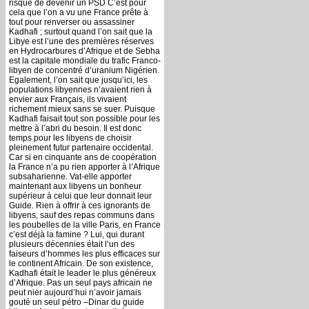
risque de devenir un PSD C’est pour
cela que l’on a vu une France prête à
tout pour renverser ou assassiner
Kadhafi ; surtout quand l’on sait que la
Libye est l’une des premières réserves
en Hydrocarbures d’Afrique et de Sebha
est la capitale mondiale du trafic Franco-
libyen de concentré d’uranium Nigérien.
Egalement, l’on sait que jusqu’ici, les
populations libyennes n’avaient rien à
envier aux Français, ils vivaient
richement mieux sans se suer. Puisque
Kadhafi faisait tout son possible pour les
mettre à l’abri du besoin. Il est donc
temps pour les libyens de choisir
pleinement futur partenaire occidental.
Car si en cinquante ans de coopération
la France n’a pu rien apporter à l’Afrique
subsaharienne. Vat-elle apporter
maintenant aux libyens un bonheur
supérieur à celui que leur donnait leur
Guide. Rien à offrir à ces ignorants de
libyens, sauf des repas communs dans
les poubelles de la ville Paris, en France
c’est déjà la famine ? Lui, qui durant
plusieurs décennies était l’un des
faiseurs d’hommes les plus efficaces sur
le continent Africain. De son existence,
Kadhafi était le leader le plus généreux
d’Afrique. Pas un seul pays africain ne
peut nier aujourd’hui n’avoir jamais
gouté un seul pétro –Dinar du guide