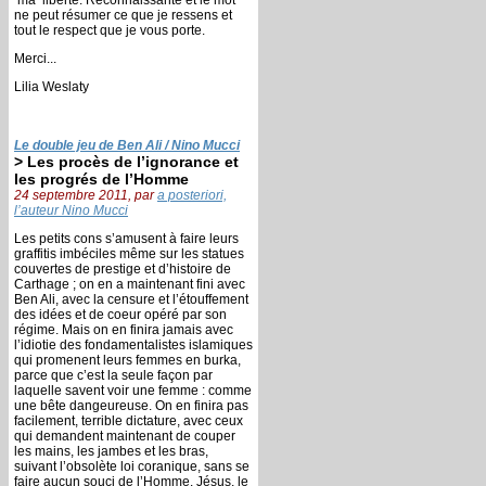
ne peut résumer ce que je ressens et
tout le respect que je vous porte.
Merci...
Lilia Weslaty
Le double jeu de Ben Ali / Nino Mucci
> Les procès de l’ignorance et
les progrés de l’Homme
24 septembre 2011, par
a posteriori,
l’auteur Nino Mucci
Les petits cons s’amusent à faire leurs
graffitis imbéciles même sur les statues
couvertes de prestige et d’histoire de
Carthage ; on en a maintenant fini avec
Ben Ali, avec la censure et l’étouffement
des idées et de coeur opéré par son
régime. Mais on en finira jamais avec
l’idiotie des fondamentalistes islamiques
qui promenent leurs femmes en burka,
parce que c’est la seule façon par
laquelle savent voir une femme : comme
une bête dangeureuse. On en finira pas
facilement, terrible dictature, avec ceux
qui demandent maintenant de couper
les mains, les jambes et les bras,
suivant l’obsolète loi coranique, sans se
faire aucun souci de l’Homme. Jésus, le