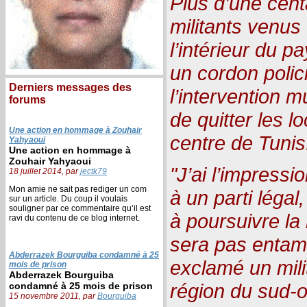
Plus d’une cent
militants venus
l’intérieur du p
un cordon polici
Derniers messages des
l’intervention 
forums
de quitter les l
Une action en hommage à Zouhair
centre de Tunis
Yahyaoui
Une action en hommage à
Zouhair Yahyaoui
"J’ai l’impressi
18 juillet 2014, par
jectk79
Mon amie ne sait pas rediger un com
à un parti légal
sur un article. Du coup il voulais
souligner par ce commentaire qu’il est
à poursuivre la 
ravi du contenu de ce blog internet.
sera pas entamé
Abderrazek Bourguiba condamné à 25
exclamé un mili
mois de prison
Abderrazek Bourguiba
région du sud-o
condamné à 25 mois de prison
15 novembre 2011, par
Bourguiba