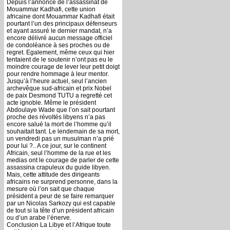
Depuis l’annonce de l’assassinat de
Mouammar Kadhafi, cette union
africaine dont Mouammar Kadhafi était
pourtant l’un des principaux défenseurs
et ayant assuré le dernier mandat, n’a
encore délivré aucun message officiel
de condoléance à ses proches ou de
regret. Egalement, même ceux qui hier
tentaient de le soutenir n’ont pas eu le
moindre courage de lever leur petit doigt
pour rendre hommage à leur mentor.
Jusqu’à l’heure actuel, seul l’ancien
archevêque sud-africain et prix Nobel
de paix Desmond TUTU a regretté cet
acte ignoble. Même le président
Abdoulaye Wade que l’on sait pourtant
proche des révoltés libyens n’a pas
encore salué la mort de l’homme qu’il
souhaitait tant. Le lendemain de sa mort,
un vendredi pas un musulman n’a prié
pour lui ?.. A ce jour, sur le continent
Africain, seul l’homme de la rue et les
medias ont le courage de parler de cette
assassina crapuleux du guide libyen.
Mais, cette attitude des dirigeants
africains ne surprend personne, dans la
mesure où l’on sait que chaque
président a peur de se faire remarquer
par un Nicolas Sarkozy qui est capable
de tout si la tête d’un président africain
ou d’un arabe l’énerve.
Conclusion La Libye et l’Afrique toute