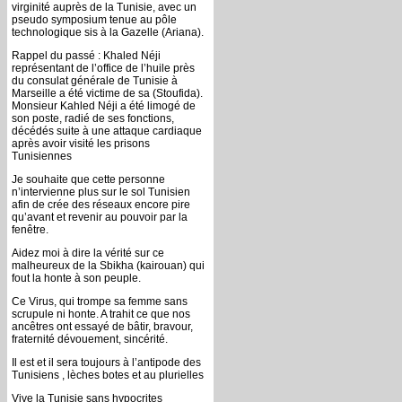
virginité auprès de la Tunisie, avec un
pseudo symposium tenue au pôle
technologique sis à la Gazelle (Ariana).
Rappel du passé : Khaled Néji
représentant de l’office de l’huile près
du consulat générale de Tunisie à
Marseille a été victime de sa (Stoufida).
Monsieur Kahled Néji a été limogé de
son poste, radié de ses fonctions,
décédés suite à une attaque cardiaque
après avoir visité les prisons
Tunisiennes
Je souhaite que cette personne
n’intervienne plus sur le sol Tunisien
afin de crée des réseaux encore pire
qu’avant et revenir au pouvoir par la
fenêtre.
Aidez moi à dire la vérité sur ce
malheureux de la Sbikha (kairouan) qui
fout la honte à son peuple.
Ce Virus, qui trompe sa femme sans
scrupule ni honte. A trahit ce que nos
ancêtres ont essayé de bâtir, bravour,
fraternité dévouement, sincérité.
Il est et il sera toujours à l’antipode des
Tunisiens , lèches botes et au plurielles
Vive la Tunisie sans hypocrites