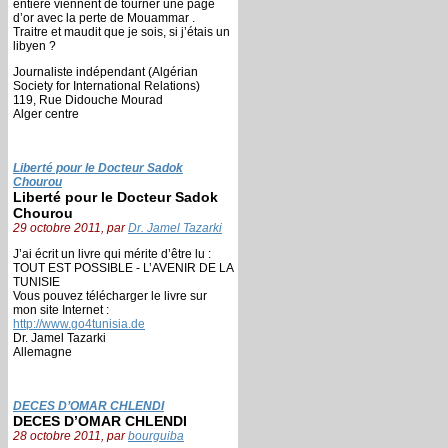
entière viennent de tourner une page
d’or avec la perte de Mouammar .
Traitre et maudit que je sois, si j’étais un
libyen ?
Journaliste indépendant (Algérian
Society for International Relations)
119, Rue Didouche Mourad
Alger centre
Liberté pour le Docteur Sadok
Chourou
Liberté pour le Docteur Sadok
Chourou
29 octobre 2011, par
Dr. Jamel Tazarki
J’ai écrit un livre qui mérite d’être lu :
TOUT EST POSSIBLE - L’AVENIR DE LA
TUNISIE
Vous pouvez télécharger le livre sur
mon site Internet :
http://www.go4tunisia.de
Dr. Jamel Tazarki
Allemagne
DECES D’OMAR CHLENDI
DECES D’OMAR CHLENDI
28 octobre 2011, par
bourguiba