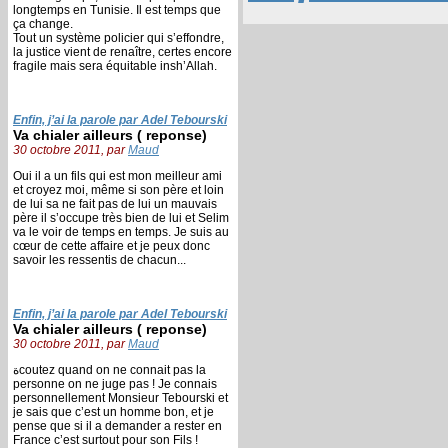
longtemps en Tunisie. Il est temps que
ça change.
Tout un système policier qui s’effondre,
la justice vient de renaître, certes encore
fragile mais sera équitable insh’Allah.
Enfin, j’ai la parole par Adel Tebourski
Va chialer ailleurs ( reponse)
30 octobre 2011, par
Maud
Oui il a un fils qui est mon meilleur ami
et croyez moi, même si son père et loin
de lui sa ne fait pas de lui un mauvais
père il s’occupe très bien de lui et Selim
va le voir de temps en temps. Je suis au
cœur de cette affaire et je peux donc
savoir les ressentis de chacun...
Enfin, j’ai la parole par Adel Tebourski
Va chialer ailleurs ( reponse)
30 octobre 2011, par
Maud
ةcoutez quand on ne connait pas la
personne on ne juge pas ! Je connais
personnellement Monsieur Tebourski et
je sais que c’est un homme bon, et je
pense que si il a demander a rester en
France c’est surtout pour son Fils !