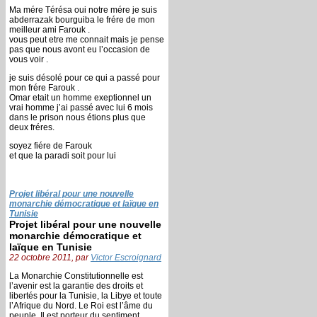
Ma mére Térésa oui notre mére je suis
abderrazak bourguiba le frére de mon
meilleur ami Farouk .
vous peut etre me connait mais je pense
pas que nous avont eu l’occasion de
vous voir .
je suis désolé pour ce qui a passé pour
mon frére Farouk .
Omar etait un homme exeptionnel un
vrai homme j’ai passé avec lui 6 mois
dans le prison nous étions plus que
deux fréres.
soyez fiére de Farouk
et que la paradi soit pour lui
Projet libéral pour une nouvelle
monarchie démocratique et laïque en
Tunisie
Projet libéral pour une nouvelle
monarchie démocratique et
laïque en Tunisie
22 octobre 2011, par
Victor Escroignard
La Monarchie Constitutionnelle est
l’avenir est la garantie des droits et
libertés pour la Tunisie, la Libye et toute
l’Afrique du Nord. Le Roi est l’âme du
peuple, Il est porteur du sentiment