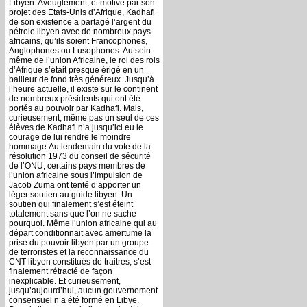
Libyen. Aveuglement, et motivé par son
projet des Etats-Unis d’Afrique, Kadhafi
de son existence a partagé l’argent du
pétrole libyen avec de nombreux pays
africains, qu’ils soient Francophones,
Anglophones ou Lusophones. Au sein
même de l’union Africaine, le roi des rois
d’Afrique s’était presque érigé en un
bailleur de fond très généreux. Jusqu’à
l’heure actuelle, il existe sur le continent
de nombreux présidents qui ont été
portés au pouvoir par Kadhafi. Mais,
curieusement, même pas un seul de ces
élèves de Kadhafi n’a jusqu’ici eu le
courage de lui rendre le moindre
hommage.Au lendemain du vote de la
résolution 1973 du conseil de sécurité
de l’ONU, certains pays membres de
l’union africaine sous l’impulsion de
Jacob Zuma ont tenté d’apporter un
léger soutien au guide libyen. Un
soutien qui finalement s’est éteint
totalement sans que l’on ne sache
pourquoi. Même l’union africaine qui au
départ conditionnait avec amertume la
prise du pouvoir libyen par un groupe
de terroristes et la reconnaissance du
CNT libyen constitués de traitres, s’est
finalement rétracté de façon
inexplicable. Et curieusement,
jusqu’aujourd’hui, aucun gouvernement
consensuel n’a été formé en Libye.