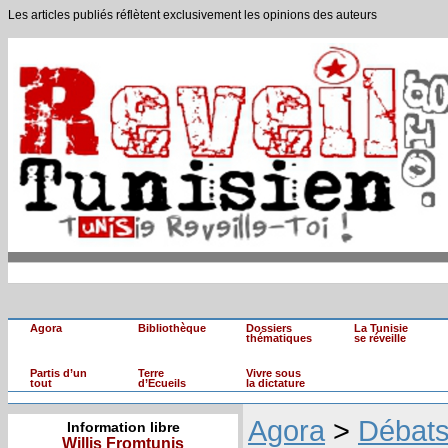
Les articles publiés réflètent exclusivement les opinions des auteurs
Agora
Bibliothèque
Dossiers
La Tunisie
thématiques
se réveille
Partis d’un
Terre
Vivre sous
tout
d’Ecueils
la dictature
Agora
>
Débat
Information libre
Willis Fromtunis