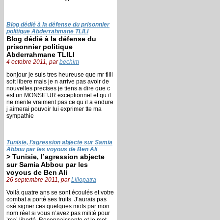
Blog dédié à la défense du prisonnier
politique Abderrahmane TLILI
Blog dédié à la défense du
prisonnier politique
Abderrahmane TLILI
4 octobre 2011, par
bechim
bonjour je suis tres heureuse que mr tlili
soit libere mais je n arrive pas avoir de
nouvelles precises je tiens a dire que c
est un MONSIEUR exceptionnel et qu il
ne merite vraiment pas ce qu il a endure
j aimerai pouvoir lui exprimer tte ma
sympathie
Tunisie, l’agression abjecte sur Samia
Abbou par les voyous de Ben Ali
> Tunisie, l’agression abjecte
sur Samia Abbou par les
voyous de Ben Ali
26 septembre 2011, par
Liliopatra
Voilà quatre ans se sont écoulés et votre
combat a porté ses fruits. J’aurais pas
osé signer ces quelques mots par mon
nom réel si vous n’avez pas milité pour
’ma’ liberté. Reconnaissante et le mot