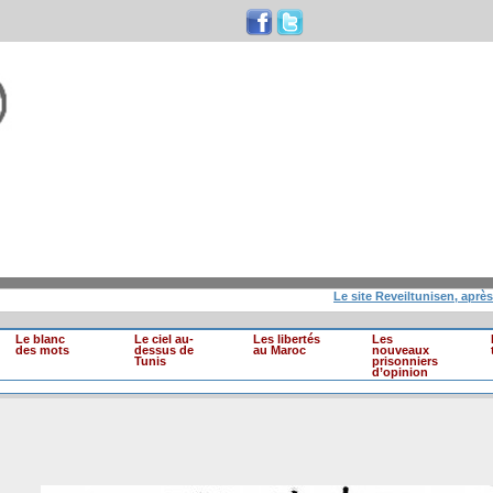
Le site Reveiltunisen, après 10 an
Le blanc
Le ciel au-
Les libertés
Les
des mots
dessus de
au Maroc
nouveaux
Tunis
prisonniers
d’opinion