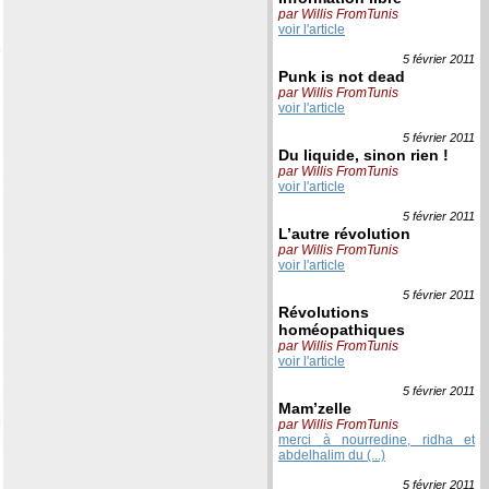
par Willis FromTunis
voir l'article
5 février
2011
Punk is not dead
par Willis FromTunis
voir l'article
5 février
2011
Du liquide, sinon rien !
par Willis FromTunis
voir l'article
5 février
2011
L’autre révolution
par Willis FromTunis
voir l'article
5 février
2011
Révolutions
homéopathiques
par Willis FromTunis
voir l'article
5 février
2011
Mam’zelle
par Willis FromTunis
merci à nourredine, ridha et
abdelhalim du (...)
5 février
2011