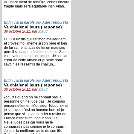
la justice vient de renaître, certes encore
fragile mais sera équitable insh’Allah.
Enfin, j’ai la parole par Adel Tebourski
Va chialer ailleurs ( reponse)
30 octobre 2011, par
Maud
Oui il a un fils qui est mon meilleur ami
et croyez moi, même si son père et loin
de lui sa ne fait pas de lui un mauvais
père il s’occupe très bien de lui et Selim
va le voir de temps en temps. Je suis au
cœur de cette affaire et je peux donc
savoir les ressentis de chacun...
Enfin, j’ai la parole par Adel Tebourski
Va chialer ailleurs ( reponse)
30 octobre 2011, par
Maud
ةcoutez quand on ne connait pas la
personne on ne juge pas ! Je connais
personnellement Monsieur Tebourski et
je sais que c’est un homme bon, et je
pense que si il a demander a rester en
France c’est surtout pour son Fils !
Ne le jugez pas car vous ne le
connaissez pas comme je le connais !
Je suis la meilleure amie de son fils