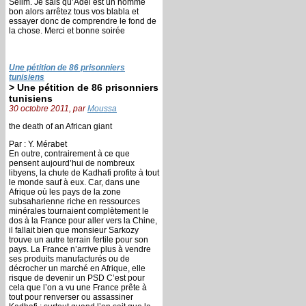
Selim. Je sais qu’Adel est un homme
bon alors arrêtez tous vos blabla et
essayer donc de comprendre le fond de
la chose. Merci et bonne soirée
Une pétition de 86 prisonniers
tunisiens
> Une pétition de 86 prisonniers
tunisiens
30 octobre 2011, par
Moussa
the death of an African giant
Par : Y. Mérabet
En outre, contrairement à ce que
pensent aujourd’hui de nombreux
libyens, la chute de Kadhafi profite à tout
le monde sauf à eux. Car, dans une
Afrique où les pays de la zone
subsaharienne riche en ressources
minérales tournaient complètement le
dos à la France pour aller vers la Chine,
il fallait bien que monsieur Sarkozy
trouve un autre terrain fertile pour son
pays. La France n’arrive plus à vendre
ses produits manufacturés ou de
décrocher un marché en Afrique, elle
risque de devenir un PSD C’est pour
cela que l’on a vu une France prête à
tout pour renverser ou assassiner