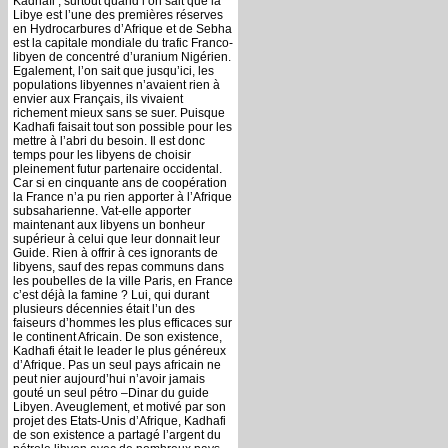
Kadhafi ; surtout quand l’on sait que la
Libye est l’une des premières réserves
en Hydrocarbures d’Afrique et de Sebha
est la capitale mondiale du trafic Franco-
libyen de concentré d’uranium Nigérien.
Egalement, l’on sait que jusqu’ici, les
populations libyennes n’avaient rien à
envier aux Français, ils vivaient
richement mieux sans se suer. Puisque
Kadhafi faisait tout son possible pour les
mettre à l’abri du besoin. Il est donc
temps pour les libyens de choisir
pleinement futur partenaire occidental.
Car si en cinquante ans de coopération
la France n’a pu rien apporter à l’Afrique
subsaharienne. Vat-elle apporter
maintenant aux libyens un bonheur
supérieur à celui que leur donnait leur
Guide. Rien à offrir à ces ignorants de
libyens, sauf des repas communs dans
les poubelles de la ville Paris, en France
c’est déjà la famine ? Lui, qui durant
plusieurs décennies était l’un des
faiseurs d’hommes les plus efficaces sur
le continent Africain. De son existence,
Kadhafi était le leader le plus généreux
d’Afrique. Pas un seul pays africain ne
peut nier aujourd’hui n’avoir jamais
gouté un seul pétro –Dinar du guide
Libyen. Aveuglement, et motivé par son
projet des Etats-Unis d’Afrique, Kadhafi
de son existence a partagé l’argent du