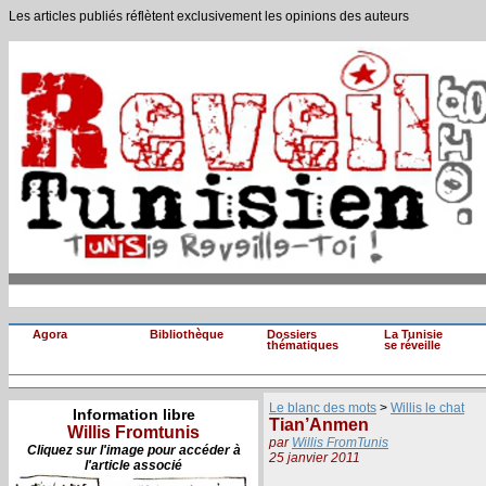
Les articles publiés réflètent exclusivement les opinions des auteurs
Agora
Bibliothèque
Dossiers
La Tunisie
thématiques
se réveille
Le blanc des mots
>
Willis le chat
Information libre
Tian’Anmen
Willis Fromtunis
par
Willis FromTunis
Cliquez sur l'image pour accéder à
25 janvier 2011
l'article associé