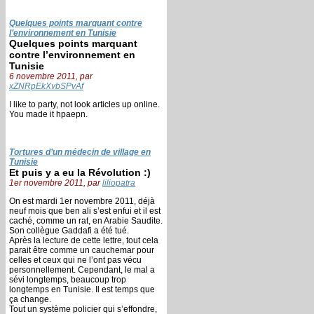
Quelques points marquant contre
l’environnement en Tunisie
Quelques points marquant
contre l’environnement en
Tunisie
6 novembre 2011, par
xZNRpEkXvbSPvAf
I like to party, not look articles up online.
You made it hpaepn.
Tortures d’un médecin de village en
Tunisie
Et puis y a eu la Révolution :)
1er novembre 2011, par
liliopatra
On est mardi 1er novembre 2011, déjà
neuf mois que ben ali s’est enfui et il est
caché, comme un rat, en Arabie Saudite.
Son collègue Gaddafi a été tué.
Après la lecture de cette lettre, tout cela
parait être comme un cauchemar pour
celles et ceux qui ne l’ont pas vécu
personnellement. Cependant, le mal a
sévi longtemps, beaucoup trop
longtemps en Tunisie. Il est temps que
ça change.
Tout un système policier qui s’effondre,