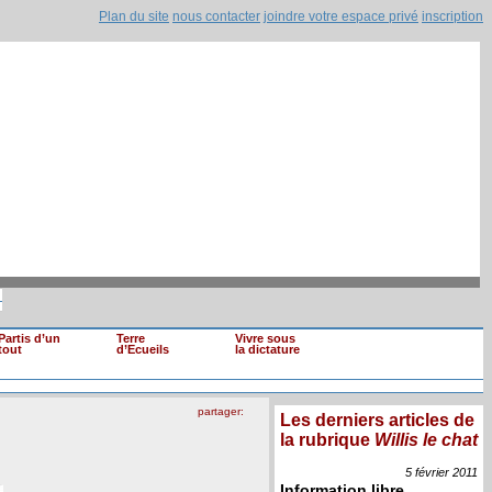
Plan du site
nous contacter
joindre votre espace privé
inscription
s de loyaux (...)
|
Mohamed Ghannouchi renv
Il est clair que si une information devait (...)
Partis d’un
Terre
Vivre sous
tout
d’Ecueils
la dictature
partager:
Les derniers articles de
la rubrique
Willis le chat
5 février
2011
Information libre