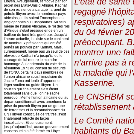
L’état de santé 
Libyen. Aveuglement, et motivé par son
projet des Etats-Unis d’Afrique, Kadhafi
regagné l’hôpit
de son existence a partagé l’argent du
pétrole libyen avec de nombreux pays
africains, qu’ils soient Francophones,
respiratoires) 
Anglophones ou Lusophones. Au sein
même de l’union Africaine, le roi des rois
du 04 février 20
d’Afrique s’était presque érigé en un
bailleur de fond très généreux. Jusqu’à
l’heure actuelle, il existe sur le continent
préoccupant. B.
de nombreux présidents qui ont été
portés au pouvoir par Kadhafi. Mais,
montrer une fai
curieusement, même pas un seul de ces
élèves de Kadhafi n’a jusqu’ici eu le
n’arrive pas à 
courage de lui rendre le moindre
hommage.Au lendemain du vote de la
résolution 1973 du conseil de sécurité
la maladie qui l
de l’ONU, certains pays membres de
l’union africaine sous l’impulsion de
Kasserine.
Jacob Zuma ont tenté d’apporter un
léger soutien au guide libyen. Un
soutien qui finalement s’est éteint
totalement sans que l’on ne sache
Le CNSHBM sou
pourquoi. Même l’union africaine qui au
départ conditionnait avec amertume la
rétablissement 
prise du pouvoir libyen par un groupe
de terroristes et la reconnaissance du
CNT libyen constitués de traitres, s’est
Le Comité natio
finalement rétracté de façon
inexplicable. Et curieusement,
jusqu’aujourd’hui, aucun gouvernement
habitants du Ba
consensuel n’a été formé en Libye.