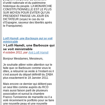
d’unité nationale et du patrimoine
historique du peuple. LA MONARCHIE
CONSTITUTIONNELLE EST LE PLUS
SUR MOYEN POUR EVITER QU’UN
PRESIDENT FINISSE UN JOUR EN
DICTATEUR (voyez le cas du roi
d’Espagne, sauveur des libertés après
le Franquisme).
Lotfi Hamdi, une Barbouze qui se voit
ministrable
> Lotfi Hamdi, une Barbouze qui
se voit ministrable
4 octobre 2011, par
Anti Lotfi Hamdi
Bonjour Mesdames, Messieurs,
Je souhaite attirer votre attention sur le
faite que ce Barbouze comme vous le
dites, a retourné sa veste à l’instant où il
s’est assuré du départ définitif du ZABA
plus exactement le 18 Janvier 2011.
Mais encore ce dernier qui détient pas
un seul titre comme auprès du RCD
mais aussi faison parti de plusieurs
association et surout la chambre
Franco-Tunisienne de marseille ou il a
volé récemment le portfolio pour se faire
une nouvelle peau et une nouvelle