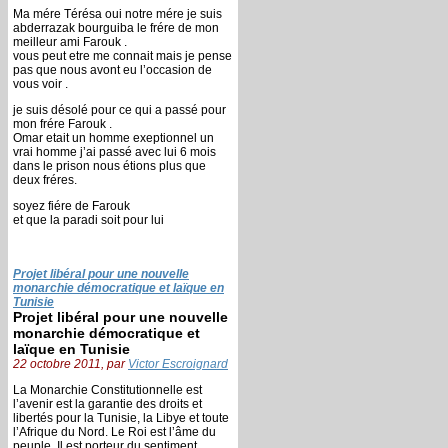
Ma mére Térésa oui notre mére je suis
abderrazak bourguiba le frére de mon
meilleur ami Farouk .
vous peut etre me connait mais je pense
pas que nous avont eu l’occasion de
vous voir .
je suis désolé pour ce qui a passé pour
mon frére Farouk .
Omar etait un homme exeptionnel un
vrai homme j’ai passé avec lui 6 mois
dans le prison nous étions plus que
deux fréres.
soyez fiére de Farouk
et que la paradi soit pour lui
Projet libéral pour une nouvelle
monarchie démocratique et laïque en
Tunisie
Projet libéral pour une nouvelle
monarchie démocratique et
laïque en Tunisie
22 octobre 2011, par
Victor Escroignard
La Monarchie Constitutionnelle est
l’avenir est la garantie des droits et
libertés pour la Tunisie, la Libye et toute
l’Afrique du Nord. Le Roi est l’âme du
peuple, Il est porteur du sentiment