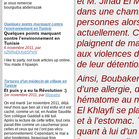
et M. Jihad El 
je vous remercie
bourguiba abderrazak
dans une chamb
personnes alors
Quelques points marquant contre
l’environnement en Tunisie
actuellement. C
Quelques points marquant
contre l’environnement en
plaignent de ma
Tunisie
6 novembre 2011, par
aux violences don
xZNRpEkXvbSPvAf
I like to party, not look articles up online.
de leur détentio
You made it hpaepn.
Ainsi, Boubake
Tortures d’un médecin de village en
Tunisie
d’une allergie, 
Et puis y a eu la Révolution :)
1er novembre 2011, par
liliopatra
hématome au ni
On est mardi 1er novembre 2011, déjà
El Khlayfi se p
neuf mois que ben ali s’est enfui et il est
caché, comme un rat, en Arabie Saudite.
Son collègue Gaddafi a été tué.
et à l’estomac. 
Après la lecture de cette lettre, tout cela
parait être comme un cauchemar pour
quant à lui d’u
celles et ceux qui ne l’ont pas vécu
personnellement. Cependant, le mal a
sévi longtemps, beaucoup trop