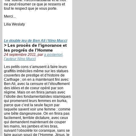
ne peut résumer ce que je ressens et
tout le respect que je vous porte.
Merci...
Lilia Weslaty
Le double jeu de Ben Ali / Nino Mucci
> Les procès de l’ignorance et
les progrés de l’Homme
24 septembre 2011, par
a posteriori,
l’auteur Nino Mucci
Les petits cons s’amusent à faire leurs
graffitis imbéciles même sur les statues
couvertes de prestige et d’histoire de
Carthage ; on en a maintenant fini avec
Ben Ali, avec la censure et l’étouffement
des idées et de coeur opéré par son
régime. Mais on en finira jamais avec
l’idiotie des fondamentalistes islamiques
qui promenent leurs femmes en burka,
parce que c’est la seule façon par
laquelle savent voir une femme : comme
une bête dangeureuse. On en finira pas
facilement, terrible dictature, avec ceux
qui demandent maintenant de couper
les mains, les jambes et les bras,
suivant l’obsolète loi coranique, sans se
faire aucun souci de l’Homme. Jésus, le