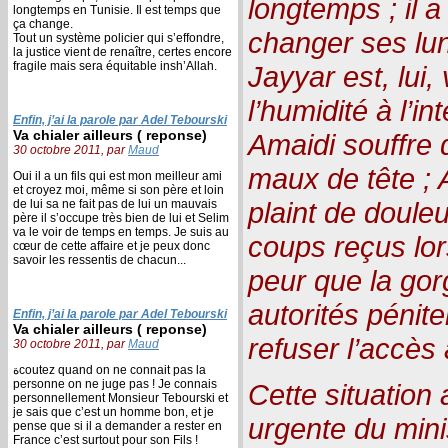
longtemps ; il a
longtemps en Tunisie. Il est temps que
ça change.
changer ses lun
Tout un système policier qui s’effondre,
la justice vient de renaître, certes encore
fragile mais sera équitable insh’Allah.
Jayyar est, lui,
l’humidité à l’i
Enfin, j’ai la parole par Adel Tebourski
Va chialer ailleurs ( reponse)
Amaidi souffre 
30 octobre 2011, par
Maud
maux de tête ;
Oui il a un fils qui est mon meilleur ami
et croyez moi, même si son père et loin
plaint de douleur
de lui sa ne fait pas de lui un mauvais
père il s’occupe très bien de lui et Selim
va le voir de temps en temps. Je suis au
coups reçus lors
cœur de cette affaire et je peux donc
savoir les ressentis de chacun...
peur que la gorg
autorités pénite
Enfin, j’ai la parole par Adel Tebourski
Va chialer ailleurs ( reponse)
refuser l’accès
30 octobre 2011, par
Maud
ةcoutez quand on ne connait pas la
personne on ne juge pas ! Je connais
Cette situation 
personnellement Monsieur Tebourski et
je sais que c’est un homme bon, et je
urgente du minis
pense que si il a demander a rester en
France c’est surtout pour son Fils !