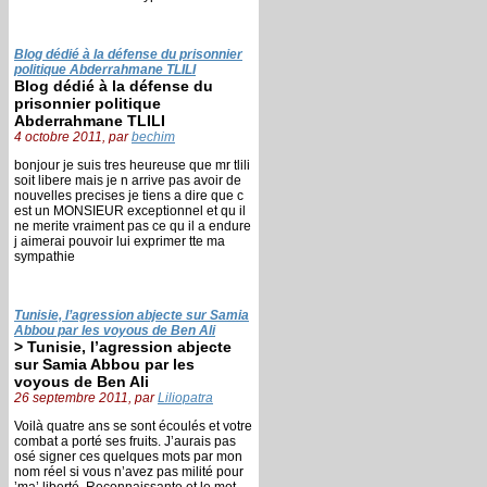
Blog dédié à la défense du prisonnier
politique Abderrahmane TLILI
Blog dédié à la défense du
prisonnier politique
Abderrahmane TLILI
4 octobre 2011, par
bechim
bonjour je suis tres heureuse que mr tlili
soit libere mais je n arrive pas avoir de
nouvelles precises je tiens a dire que c
est un MONSIEUR exceptionnel et qu il
ne merite vraiment pas ce qu il a endure
j aimerai pouvoir lui exprimer tte ma
sympathie
Tunisie, l’agression abjecte sur Samia
Abbou par les voyous de Ben Ali
> Tunisie, l’agression abjecte
sur Samia Abbou par les
voyous de Ben Ali
26 septembre 2011, par
Liliopatra
Voilà quatre ans se sont écoulés et votre
combat a porté ses fruits. J’aurais pas
osé signer ces quelques mots par mon
nom réel si vous n’avez pas milité pour
’ma’ liberté. Reconnaissante et le mot