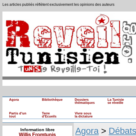
Les articles publiés réflètent exclusivement les opinions des auteurs
Agora
Bibliothèque
Dossiers
La Tunisie
thématiques
se réveille
Partis d’un
Terre
Vivre sous
tout
d’Ecueils
la dictature
Agora
>
Débat
Information libre
Willis Fromtunis