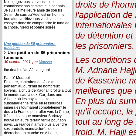
droits de l’hom
Ne le jugez pas car vous ne le
connaissez pas comme je le connais !
Je suis la meilleure amie de son fils
l’application de 
Selim. Je sais qu’Adel est un homme
bon alors arrêtez tous vos blabla et
internationales 
essayer donc de comprendre le fond de
la chose. Merci et bonne soirée
de détention et
les prisonniers.
Une pétition de 86 prisonniers
tunisiens
> Une pétition de 86 prisonniers
Les conditions
tunisiens
30 octobre 2011, par
Moussa
M. Adnane Hajji
the death of an African giant
de Kasserine n
Par : Y. Mérabet
En outre, contrairement à ce que
pensent aujourd’hui de nombreux
meilleures que
libyens, la chute de Kadhafi profite à tout
le monde sauf à eux. Car, dans une
En plus du sur
Afrique où les pays de la zone
subsaharienne riche en ressources
minérales tournaient complètement le
qu’il occupe, l
dos à la France pour aller vers la Chine,
il fallait bien que monsieur Sarkozy
tout au long de 
trouve un autre terrain fertile pour son
pays. La France n’arrive plus à vendre
ses produits manufacturés ou de
froid. M. Hajji e
décrocher un marché en Afrique, elle