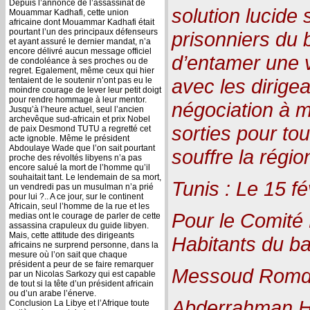
Depuis l’annonce de l’assassinat de
solution lucide 
Mouammar Kadhafi, cette union
africaine dont Mouammar Kadhafi était
pourtant l’un des principaux défenseurs
prisonniers du 
et ayant assuré le dernier mandat, n’a
encore délivré aucun message officiel
d’entamer une v
de condoléance à ses proches ou de
regret. Egalement, même ceux qui hier
avec les dirig
tentaient de le soutenir n’ont pas eu le
moindre courage de lever leur petit doigt
pour rendre hommage à leur mentor.
négociation à 
Jusqu’à l’heure actuel, seul l’ancien
archevêque sud-africain et prix Nobel
sorties pour to
de paix Desmond TUTU a regretté cet
acte ignoble. Même le président
Abdoulaye Wade que l’on sait pourtant
souffre la régio
proche des révoltés libyens n’a pas
encore salué la mort de l’homme qu’il
souhaitait tant. Le lendemain de sa mort,
Tunis : Le 15 f
un vendredi pas un musulman n’a prié
pour lui ?.. A ce jour, sur le continent
Africain, seul l’homme de la rue et les
Pour le Comité 
medias ont le courage de parler de cette
assassina crapuleux du guide libyen.
Mais, cette attitude des dirigeants
Habitants du ba
africains ne surprend personne, dans la
mesure où l’on sait que chaque
président a peur de se faire remarquer
Messoud Romd
par un Nicolas Sarkozy qui est capable
de tout si la tête d’un président africain
ou d’un arabe l’énerve.
Abderrahman He
Conclusion La Libye et l’Afrique toute