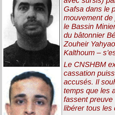
avec sursis) pa
Gafsa dans le p
mouvement de p
le Bassin Minie
du bâtonnier Bé
Zouheir Yahyaou
Kalthoum – s’es
Le CNSHBM exp
cassation puiss
accusés. Il so
temps que les a
fassent preuve 
libérer tous les