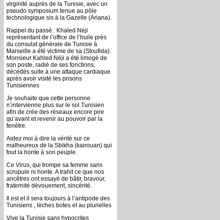
virginité auprès de la Tunisie, avec un
pseudo symposium tenue au pôle
technologique sis à la Gazelle (Ariana).
Rappel du passé : Khaled Néji
représentant de l’office de l’huile près
du consulat générale de Tunisie à
Marseille a été victime de sa (Stoufida).
Monsieur Kahled Néji a été limogé de
son poste, radié de ses fonctions,
décédés suite à une attaque cardiaque
après avoir visité les prisons
Tunisiennes
Je souhaite que cette personne
n’intervienne plus sur le sol Tunisien
afin de crée des réseaux encore pire
qu’avant et revenir au pouvoir par la
fenêtre.
Aidez moi à dire la vérité sur ce
malheureux de la Sbikha (kairouan) qui
fout la honte à son peuple.
Ce Virus, qui trompe sa femme sans
scrupule ni honte. A trahit ce que nos
ancêtres ont essayé de bâtir, bravour,
fraternité dévouement, sincérité.
Il est et il sera toujours à l’antipode des
Tunisiens , lèches botes et au plurielles
Vive la Tunisie sans hypocrites