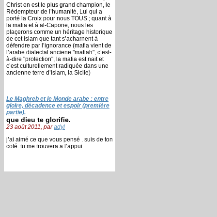
Christ en est le plus grand champion, le
Rédempteur de l’humanité, Lui qui a
porté la Croix pour nous TOUS ; quant à
la mafia et à al-Capone, nous les
plaçerons comme un héritage historique
de cet islam que tant s’acharnent à
défendre par l’ignorance (mafia vient de
l’arabe dialectal anciene "mafiah", c’est-
à-dire "protection", la mafia est nait et
c’est culturellement radiquée dans une
ancienne terre d’islam, la Sicile)
Le Maghreb et le Monde arabe : entre
gloire, décadence et espoir (première
partie).
que dieu te glorifie.
23 août 2011, par
adyl
j’ai aimé ce que vous pensé . suis de ton
coté. tu me trouvera a l’appui