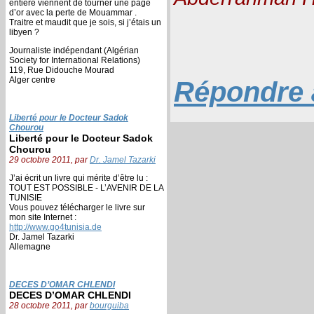
entière viennent de tourner une page
d’or avec la perte de Mouammar .
Traitre et maudit que je sois, si j’étais un
libyen ?
Journaliste indépendant (Algérian
Society for International Relations)
119, Rue Didouche Mourad
Alger centre
Répondre à
Liberté pour le Docteur Sadok
Chourou
Liberté pour le Docteur Sadok
Chourou
29 octobre 2011, par
Dr. Jamel Tazarki
J’ai écrit un livre qui mérite d’être lu :
TOUT EST POSSIBLE - L’AVENIR DE LA
TUNISIE
Vous pouvez télécharger le livre sur
mon site Internet :
http://www.go4tunisia.de
Dr. Jamel Tazarki
Allemagne
DECES D’OMAR CHLENDI
DECES D’OMAR CHLENDI
28 octobre 2011, par
bourguiba