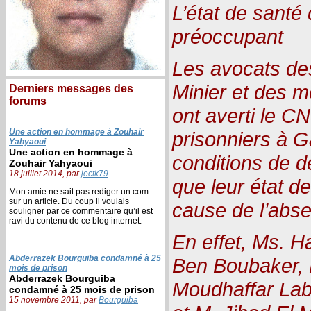
L’état de santé
préoccupant
Les avocats des
Minier et des m
Derniers messages des
forums
ont averti le 
Une action en hommage à Zouhair
prisonniers à G
Yahyaoui
Une action en hommage à
conditions de d
Zouhair Yahyaoui
18 juillet 2014, par
jectk79
que leur état d
Mon amie ne sait pas rediger un com
sur un article. Du coup il voulais
cause de l’abse
souligner par ce commentaire qu’il est
ravi du contenu de ce blog internet.
En effet, Ms. H
Abderrazek Bourguiba condamné à 25
Ben Boubaker, 
mois de prison
Abderrazek Bourguiba
Moudhaffar La
condamné à 25 mois de prison
15 novembre 2011, par
Bourguiba