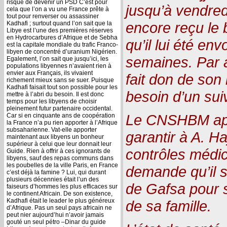
risque de devenir un PSD C’est pour
jusqu’à vendredi
cela que l’on a vu une France prête à
tout pour renverser ou assassiner
encore reçu le b
Kadhafi ; surtout quand l’on sait que la
Libye est l’une des premières réserves
en Hydrocarbures d’Afrique et de Sebha
qu’il lui été e
est la capitale mondiale du trafic Franco-
libyen de concentré d’uranium Nigérien.
semaines. Par ai
Egalement, l’on sait que jusqu’ici, les
populations libyennes n’avaient rien à
envier aux Français, ils vivaient
fait don de son
richement mieux sans se suer. Puisque
Kadhafi faisait tout son possible pour les
besoin d’un suiv
mettre à l’abri du besoin. Il est donc
temps pour les libyens de choisir
pleinement futur partenaire occidental.
Le CNSHBM appe
Car si en cinquante ans de coopération
la France n’a pu rien apporter à l’Afrique
subsaharienne. Vat-elle apporter
garantir à A. Haj
maintenant aux libyens un bonheur
supérieur à celui que leur donnait leur
contrôles médica
Guide. Rien à offrir à ces ignorants de
libyens, sauf des repas communs dans
les poubelles de la ville Paris, en France
demande qu’il so
c’est déjà la famine ? Lui, qui durant
plusieurs décennies était l’un des
de Gafsa pour 
faiseurs d’hommes les plus efficaces sur
le continent Africain. De son existence,
Kadhafi était le leader le plus généreux
de sa famille.
d’Afrique. Pas un seul pays africain ne
peut nier aujourd’hui n’avoir jamais
gouté un seul pétro –Dinar du guide