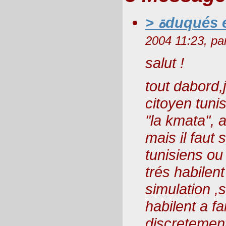
> ةduqués
2004 11:23, pa
salut !
tout dabord,
citoyen tuni
"la kmata", 
mais il faut
tunisiens ou
trés habilent
simulation ,s
habilent a fa
discretement