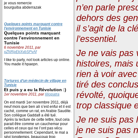
je vous remercie
n’en parle pres
bourguiba abderrazak
dehors des gen
Quelques points marquant contre
il s’agit de la 
l’environnement en Tunisie
Quelques points marquant
l’essentiel.
contre l’environnement en
Tunisie
6 novembre 2011, par
Je ne vais pas 
xZNRpEkXvbSPvAf
I like to party, not look articles up online.
histoires, mais 
You made it hpaepn.
rien à voir avec 
Tortures d’un médecin de village en
tiré des conclus
Tunisie
Et puis y a eu la Révolution :)
révolté, quoique
1er novembre 2011, par
liliopatra
On est mardi 1er novembre 2011, déjà
trop classique e
neuf mois que ben ali s’est enfui et il est
caché, comme un rat, en Arabie Saudite.
Son collègue Gaddafi a été tué.
Je ne suis pas l
Après la lecture de cette lettre, tout cela
parait être comme un cauchemar pour
je ne suis pas n
celles et ceux qui ne l’ont pas vécu
personnellement. Cependant, le mal a
sévi longtemps, beaucoup trop