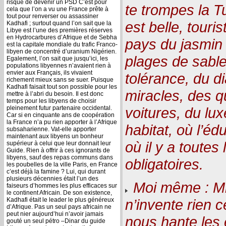
risque de devenir un PSD C’est pour
te trompes la Tu
cela que l’on a vu une France prête à
tout pour renverser ou assassiner
est belle, touri
Kadhafi ; surtout quand l’on sait que la
Libye est l’une des premières réserves
en Hydrocarbures d’Afrique et de Sebha
pays du jasmin 
est la capitale mondiale du trafic Franco-
libyen de concentré d’uranium Nigérien.
plages de sable 
Egalement, l’on sait que jusqu’ici, les
populations libyennes n’avaient rien à
envier aux Français, ils vivaient
tolérance, du d
richement mieux sans se suer. Puisque
Kadhafi faisait tout son possible pour les
miracles, des q
mettre à l’abri du besoin. Il est donc
temps pour les libyens de choisir
pleinement futur partenaire occidental.
voitures, du lu
Car si en cinquante ans de coopération
la France n’a pu rien apporter à l’Afrique
habitat, où l’éd
subsaharienne. Vat-elle apporter
maintenant aux libyens un bonheur
où il y a toutes
supérieur à celui que leur donnait leur
Guide. Rien à offrir à ces ignorants de
libyens, sauf des repas communs dans
obligatoires.
les poubelles de la ville Paris, en France
c’est déjà la famine ? Lui, qui durant
plusieurs décennies était l’un des
Moi même : Mkar
faiseurs d’hommes les plus efficaces sur
le continent Africain. De son existence,
Kadhafi était le leader le plus généreux
n’invente rien c
d’Afrique. Pas un seul pays africain ne
peut nier aujourd’hui n’avoir jamais
nous hante les 
gouté un seul pétro –Dinar du guide