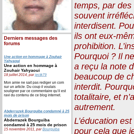
temps, par des 
souvent irréfléc
interdisent. Pou
ils ont eux-mêm
Derniers messages des
forums
prohibition. L’ins
Pourquoi ? Il ne
Une action en hommage à Zouhair
Yahyaoui
a reçu la note d
Une action en hommage à
Zouhair Yahyaoui
beaucoup de c
18 juillet 2014, par
jectk79
Mon amie ne sait pas rediger un com
interdit. Pourqu
sur un article. Du coup il voulais
souligner par ce commentaire qu’il est
totalitaire, et n
ravi du contenu de ce blog internet.
autrement.
Abderrazek Bourguiba condamné à 25
mois de prison
L’éducation est 
Abderrazek Bourguiba
condamné à 25 mois de prison
pour cela que j
15 novembre 2011, par
Bourguiba