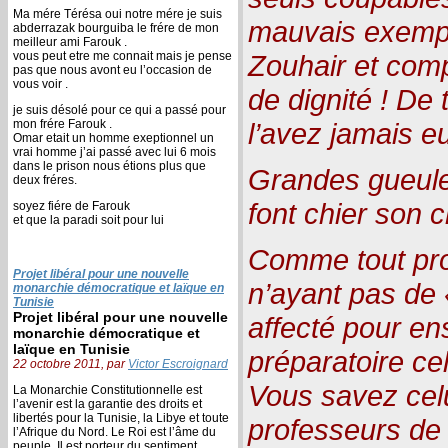
Ma mére Térésa oui notre mére je suis
mauvais exempl
abderrazak bourguiba le frére de mon
meilleur ami Farouk .
vous peut etre me connait mais je pense
Zouhair et com
pas que nous avont eu l’occasion de
vous voir .
de dignité ! De
je suis désolé pour ce qui a passé pour
mon frére Farouk .
l’avez jamais e
Omar etait un homme exeptionnel un
vrai homme j’ai passé avec lui 6 mois
dans le prison nous étions plus que
Grandes gueule
deux fréres.
font chier son 
soyez fiére de Farouk
et que la paradi soit pour lui
Comme tout prof
Projet libéral pour une nouvelle
n’ayant pas de «
monarchie démocratique et laïque en
Tunisie
Projet libéral pour une nouvelle
affecté pour en
monarchie démocratique et
laïque en Tunisie
préparatoire c
22 octobre 2011, par
Victor Escroignard
Vous savez celu
La Monarchie Constitutionnelle est
l’avenir est la garantie des droits et
libertés pour la Tunisie, la Libye et toute
professeurs de 
l’Afrique du Nord. Le Roi est l’âme du
peuple, Il est porteur du sentiment