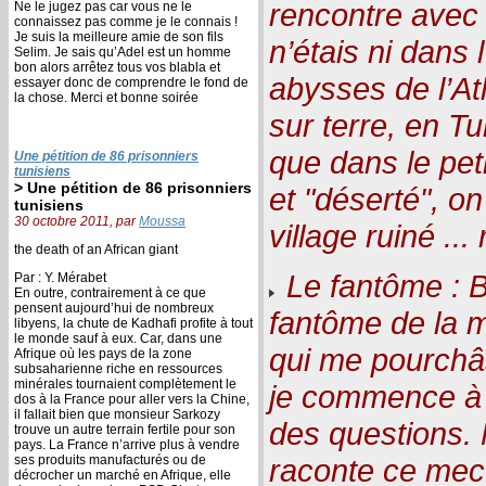
rencontre avec 
Ne le jugez pas car vous ne le
connaissez pas comme je le connais !
Je suis la meilleure amie de son fils
n’étais ni dans 
Selim. Je sais qu’Adel est un homme
bon alors arrêtez tous vos blabla et
abysses de l’Atl
essayer donc de comprendre le fond de
la chose. Merci et bonne soirée
sur terre, en T
que dans le peti
Une pétition de 86 prisonniers
tunisiens
> Une pétition de 86 prisonniers
et "déserté", on
tunisiens
30 octobre 2011, par
Moussa
village ruiné ... 
the death of an African giant
Le fantôme : B
Par : Y. Mérabet
En outre, contrairement à ce que
pensent aujourd’hui de nombreux
fantôme de la m
libyens, la chute de Kadhafi profite à tout
le monde sauf à eux. Car, dans une
qui me pourchâ
Afrique où les pays de la zone
subsaharienne riche en ressources
minérales tournaient complètement le
je commence à c
dos à la France pour aller vers la Chine,
il fallait bien que monsieur Sarkozy
des questions. 
trouve un autre terrain fertile pour son
pays. La France n’arrive plus à vendre
ses produits manufacturés ou de
raconte ce mec 
décrocher un marché en Afrique, elle