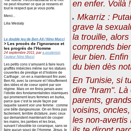
en enfer. Voilà !
ne peut résumer ce que je ressens et
tout le respect que je vous porte.
Mkarriz : Putain
Merci...
Lilia Weslaty
grave la sexualité ! ہ ce moment
la trouille, alor
Le double jeu de Ben Ali / Nino Mucci
> Les procès de l’ignorance et
comprends bien 
les progrés de l’Homme
24 septembre 2011, par
a posteriori,
leur bien. Enfi
l’auteur Nino Mucci
du bien dès not
Les petits cons s’amusent à faire leurs
graffitis imbéciles même sur les statues
couvertes de prestige et d’histoire de
Carthage ; on en a maintenant fini avec
En Tunisie, si 
Ben Ali, avec la censure et l’étouffement
des idées et de coeur opéré par son
dire "hram". Là 
régime. Mais on en finira jamais avec
l’idiotie des fondamentalistes islamiques
qui promenent leurs femmes en burka,
parents, grands
parce que c’est la seule façon par
laquelle savent voir une femme : comme
voisins, oncles
une bête dangeureuse. On en finira pas
facilement, terrible dictature, avec ceux
les non-avertis
qui demandent maintenant de couper
les mains, les jambes et les bras,
suivant l’obsolète loi coranique, sans se
ils te diront pa
faire aucun souci de l’Homme. Jésus, le