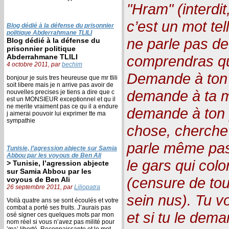
"Hram" (interdit,
c’est un mot te
Blog dédié à la défense du prisonnier
politique Abderrahmane TLILI
ne parle pas de 
Blog dédié à la défense du
prisonnier politique
Abderrahmane TLILI
comprendras qu
4 octobre 2011, par
bechim
Demande à ton p
bonjour je suis tres heureuse que mr tlili
soit libere mais je n arrive pas avoir de
demande à ta mè
nouvelles precises je tiens a dire que c
est un MONSIEUR exceptionnel et qu il
ne merite vraiment pas ce qu il a endure
demande à ton p
j aimerai pouvoir lui exprimer tte ma
sympathie
chose, cherche
parle même pas,
Tunisie, l’agression abjecte sur Samia
Abbou par les voyous de Ben Ali
le gars qui colo
> Tunisie, l’agression abjecte
sur Samia Abbou par les
(censure de to
voyous de Ben Ali
26 septembre 2011, par
Liliopatra
sein nus). Tu vo
Voilà quatre ans se sont écoulés et votre
combat a porté ses fruits. J’aurais pas
et si tu le dem
osé signer ces quelques mots par mon
nom réel si vous n’avez pas milité pour
’ma’ liberté. Reconnaissante et le mot