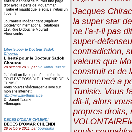
entière viennent de tourner une page
d’or avec la perte de Mouammar .
Jacques Chirac,
Traitre et maudit que je sois, si j’étais un
libyen ?
la super star d
Journaliste indépendant (Algérian
Society for International Relations)
ne l’a-t-il pas d
119, Rue Didouche Mourad
Alger centre
super-défenseur
contradiction, 
Liberté pour le Docteur Sadok
Chourou
Liberté pour le Docteur Sadok
valeurs que Mon
Chourou
29 octobre 2011, par
Dr. Jamel Tazarki
construit et de 
J’ai écrit un livre qui mérite d’être lu :
commencé a pei
TOUT EST POSSIBLE - L’AVENIR DE LA
TUNISIE
Vous pouvez télécharger le livre sur
Tunisie. Vous fa
mon site Internet :
http://www.go4tunisia.de
dit-il, alors vo
Dr. Jamel Tazarki
Allemagne
propres droits, 
VOLONTAIREME
DECES D’OMAR CHLENDI
DECES D’OMAR CHLENDI
28 octobre 2011, par
bourguiba
seuls coupable