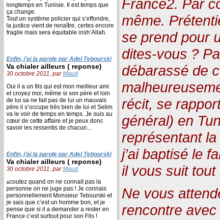
France2. Par con
longtemps en Tunisie. Il est temps que
ça change.
même. Prétenti
Tout un système policier qui s’effondre,
la justice vient de renaître, certes encore
fragile mais sera équitable insh’Allah.
se prend pour u
dites-vous ? Pas
Enfin, j’ai la parole par Adel Tebourski
Va chialer ailleurs ( reponse)
débarassé de c
30 octobre 2011, par
Maud
malheureuseme
Oui il a un fils qui est mon meilleur ami
et croyez moi, même si son père et loin
récit, se rapportant à l’ة
de lui sa ne fait pas de lui un mauvais
père il s’occupe très bien de lui et Selim
va le voir de temps en temps. Je suis au
général) en Tu
cœur de cette affaire et je peux donc
savoir les ressentis de chacun...
représentant la
j’ai baptisé le
Enfin, j’ai la parole par Adel Tebourski
Va chialer ailleurs ( reponse)
il vous suit tout
30 octobre 2011, par
Maud
ةcoutez quand on ne connait pas la
personne on ne juge pas ! Je connais
Ne vous attend
personnellement Monsieur Tebourski et
je sais que c’est un homme bon, et je
rencontre avec 
pense que si il a demander a rester en
France c’est surtout pour son Fils !