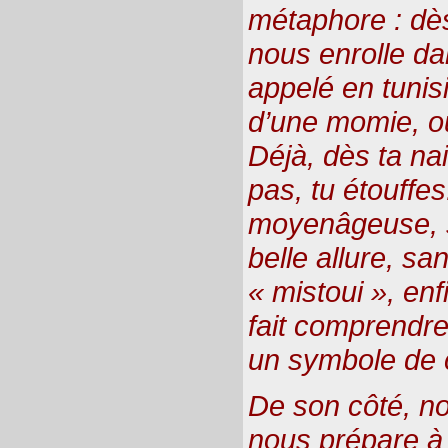
métaphore : dè
nous enrolle d
appelé en tunisi
d’une momie, o
Déjà, dès ta na
pas, tu étouffe
moyenâgeuse, s
belle allure, s
« mistoui », en
fait comprendre.
un symbole de 
De son côté, no
nous prépare à 