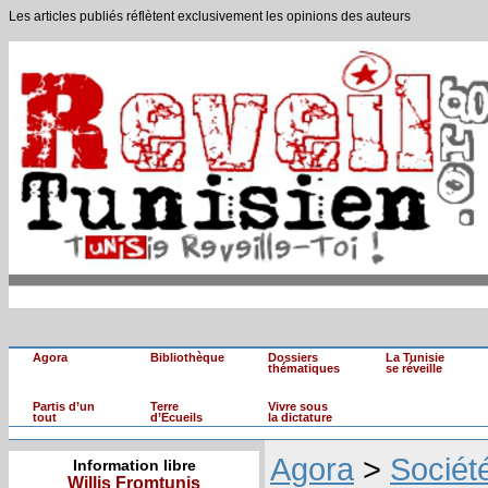
Les articles publiés réflètent exclusivement les opinions des auteurs
Agora
Bibliothèque
Dossiers
La Tunisie
thématiques
se réveille
Partis d’un
Terre
Vivre sous
tout
d’Ecueils
la dictature
Agora
>
Sociét
Information libre
Willis Fromtunis