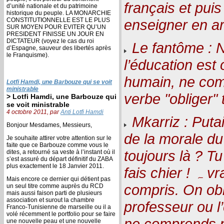
français et puis
d’unité nationale et du patrimoine
historique du peuple. LA MONARCHIE
CONSTITUTIONNELLE EST LE PLUS
enseigner en a
SUR MOYEN POUR EVITER QU’UN
PRESIDENT FINISSE UN JOUR EN
DICTATEUR (voyez le cas du roi
Le fantôme : N
d’Espagne, sauveur des libertés après
le Franquisme).
l’éducation est o
humain, ne com
Lotfi Hamdi, une Barbouze qui se voit
ministrable
verbe "obliger" 
> Lotfi Hamdi, une Barbouze qui
se voit ministrable
4 octobre 2011, par
Anti Lotfi Hamdi
Mkarriz : Puta
Bonjour Mesdames, Messieurs,
de la morale du
Je souhaite attirer votre attention sur le
faite que ce Barbouze comme vous le
toujours là ? Tu
dites, a retourné sa veste à l’instant où il
s’est assuré du départ définitif du ZABA
plus exactement le 18 Janvier 2011.
fais chier ! ہ vrai dire je n’ai rien
Mais encore ce dernier qui détient pas
compris. On obl
un seul titre comme auprès du RCD
mais aussi faison parti de plusieurs
association et surout la chambre
professeur ou l
Franco-Tunisienne de marseille ou il a
volé récemment le portfolio pour se faire
ne comprends p
une nouvelle peau et une nouvelle