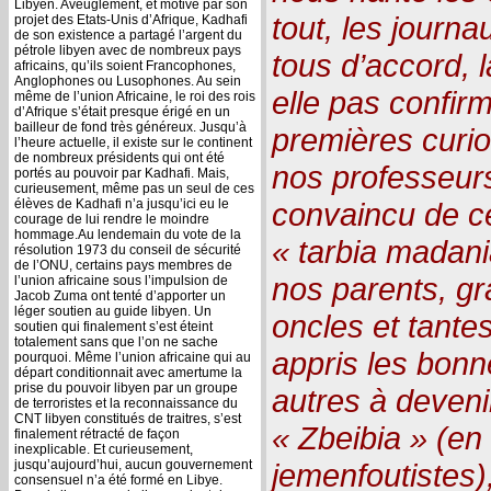
Libyen. Aveuglement, et motivé par son
tout, les journa
projet des Etats-Unis d’Afrique, Kadhafi
de son existence a partagé l’argent du
pétrole libyen avec de nombreux pays
tous d’accord, l
africains, qu’ils soient Francophones,
Anglophones ou Lusophones. Au sein
elle pas confir
même de l’union Africaine, le roi des rois
d’Afrique s’était presque érigé en un
bailleur de fond très généreux. Jusqu’à
premières curios
l’heure actuelle, il existe sur le continent
de nombreux présidents qui ont été
nos professeurs
portés au pouvoir par Kadhafi. Mais,
curieusement, même pas un seul de ces
élèves de Kadhafi n’a jusqu’ici eu le
convaincu de c
courage de lui rendre le moindre
hommage.Au lendemain du vote de la
« tarbia madani
résolution 1973 du conseil de sécurité
de l’ONU, certains pays membres de
nos parents, gr
l’union africaine sous l’impulsion de
Jacob Zuma ont tenté d’apporter un
léger soutien au guide libyen. Un
oncles et tante
soutien qui finalement s’est éteint
totalement sans que l’on ne sache
appris les bonn
pourquoi. Même l’union africaine qui au
départ conditionnait avec amertume la
prise du pouvoir libyen par un groupe
autres à deven
de terroristes et la reconnaissance du
CNT libyen constitués de traitres, s’est
« Zbeibia » (en
finalement rétracté de façon
inexplicable. Et curieusement,
jusqu’aujourd’hui, aucun gouvernement
jemenfoutistes),
consensuel n’a été formé en Libye.