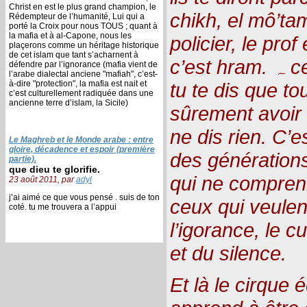
Christ en est le plus grand champion, le
chikh, el mô’tam
Rédempteur de l’humanité, Lui qui a
porté la Croix pour nous TOUS ; quant à
la mafia et à al-Capone, nous les
policier, le prof
plaçerons comme un héritage historique
de cet islam que tant s’acharnent à
c’est hram. ہ ce moment-là et à cet âge
défendre par l’ignorance (mafia vient de
l’arabe dialectal anciene "mafiah", c’est-
à-dire "protection", la mafia est nait et
tu te dis que t
c’est culturellement radiquée dans une
ancienne terre d’islam, la Sicile)
sûrement avoir r
ne dis rien. C’e
Le Maghreb et le Monde arabe : entre
gloire, décadence et espoir (première
des générations
partie).
que dieu te glorifie.
qui ne compren
23 août 2011, par
adyl
j’ai aimé ce que vous pensé . suis de ton
ceux qui veule
coté. tu me trouvera a l’appui
l’igorance, le cu
et du silence.
Et là le cirque 