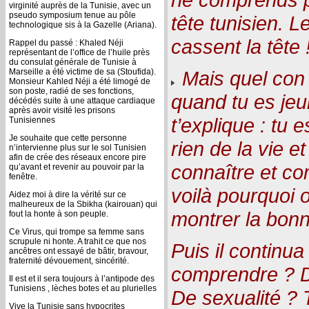
virginité auprès de la Tunisie, avec un
pseudo symposium tenue au pôle
tête tunisien. L
technologique sis à la Gazelle (Ariana).
cassent la tête 
Rappel du passé : Khaled Néji
représentant de l’office de l’huile près
du consulat générale de Tunisie à
Marseille a été victime de sa (Stoufida).
Mais quel con 
Monsieur Kahled Néji a été limogé de
son poste, radié de ses fonctions,
quand tu es jeu
décédés suite à une attaque cardiaque
après avoir visité les prisons
t’explique : tu
Tunisiennes
Je souhaite que cette personne
rien de la vie e
n’intervienne plus sur le sol Tunisien
afin de crée des réseaux encore pire
connaître et co
qu’avant et revenir au pouvoir par la
fenêtre.
voilà pourquoi o
Aidez moi à dire la vérité sur ce
malheureux de la Sbikha (kairouan) qui
montrer la bonne
fout la honte à son peuple.
Ce Virus, qui trompe sa femme sans
scrupule ni honte. A trahit ce que nos
Puis il continua
ancêtres ont essayé de bâtir, bravour,
fraternité dévouement, sincérité.
comprendre ? D
Il est et il sera toujours à l’antipode des
Tunisiens , lèches botes et au plurielles
De sexualité ? 
Vive la Tunisie sans hypocrites