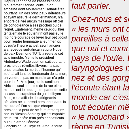
Depuis l’annonce de l’assassinat de
faut parler.
Mouammar Kadhafi, cette union
africaine dont Mouammar Kadhafi était
pourtant l’un des principaux défenseurs
Chez-nous et s
et ayant assuré le dernier mandat, n’a
encore délivré aucun message officiel
de condoléance à ses proches ou de
« les murs ont 
regret. Egalement, même ceux qui hier
tentaient de le soutenir n’ont pas eu le
pareilles à cell
moindre courage de lever leur petit doigt
pour rendre hommage à leur mentor.
Jusqu’à l’heure actuel, seul l’ancien
que oui et comm
archevêque sud-africain et prix Nobel
de paix Desmond TUTU a regretté cet
pays de l’ouïe. 
acte ignoble. Même le président
Abdoulaye Wade que l’on sait pourtant
laryngologues 
proche des révoltés libyens n’a pas
encore salué la mort de l’homme qu’il
souhaitait tant. Le lendemain de sa mort,
nez et des gorg
un vendredi pas un musulman n’a prié
pour lui ?.. A ce jour, sur le continent
l’écoute étant 
Africain, seul l’homme de la rue et les
medias ont le courage de parler de cette
assassina crapuleux du guide libyen.
monde car c’est
Mais, cette attitude des dirigeants
africains ne surprend personne, dans la
tout écouter mê
mesure où l’on sait que chaque
président a peur de se faire remarquer
par un Nicolas Sarkozy qui est capable
« le mouchard »
de tout si la tête d’un président africain
ou d’un arabe l’énerve.
règne en Tunisi
Conclusion La Libye et l’Afrique toute