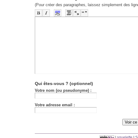
(Pour créer des paragraphes, laissez simplement des lign
-
-
-
-
-
-
-
-
-
-
-
-
-
-
-
-
-
-
-
-
-
-
-
-
-
-
-
-
-
-
-
-
-
-
-
-
-
-
-
-
-
-
-
-
-
Qui êtes-vous ?
(optionnel)
Votre nom (ou pseudonyme) :
Votre adresse email :
|
squelette
|
S