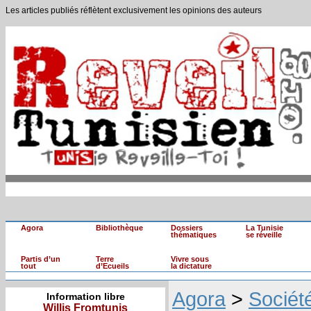
Les articles publiés réflètent exclusivement les opinions des auteurs
Agora
Bibliothèque
Dossiers
La Tunisie
thématiques
se réveille
Partis d’un
Terre
Vivre sous
tout
d’Ecueils
la dictature
Agora
>
Sociét
Information libre
Willis Fromtunis