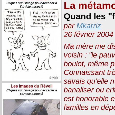
La métam
Cliquez sur l'image pour accéder à
l'article associé
Quand les "f
par
Mkarriz
26 février 2004
Ma mère me disa
voisin : "le pau
boulot, même pa
Connaissant trè
savais qu’elle n
Les images du Réveil
banaliser ou crit
Cliquez sur l'image pour accéder à
l'article associé
est honorable e
familles en dép