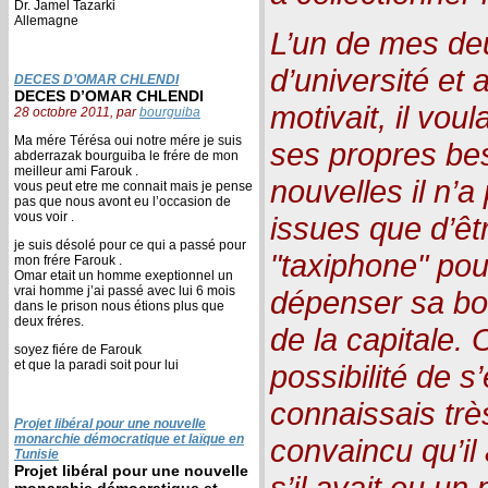
Dr. Jamel Tazarki
Allemagne
L’un de mes deu
d’université et a
DECES D’OMAR CHLENDI
DECES D’OMAR CHLENDI
motivait, il voul
28 octobre 2011, par
bourguiba
Ma mére Térésa oui notre mére je suis
ses propres be
abderrazak bourguiba le frére de mon
meilleur ami Farouk .
nouvelles il n’a
vous peut etre me connait mais je pense
pas que nous avont eu l’occasion de
vous voir .
issues que d’ê
je suis désolé pour ce qui a passé pour
"taxiphone" pou
mon frére Farouk .
Omar etait un homme exeptionnel un
vrai homme j’ai passé avec lui 6 mois
dépenser sa bo
dans le prison nous étions plus que
deux fréres.
de la capitale. 
soyez fiére de Farouk
et que la paradi soit pour lui
possibilité de s’
connaissais très
Projet libéral pour une nouvelle
monarchie démocratique et laïque en
convaincu qu’il a
Tunisie
Projet libéral pour une nouvelle
s’il avait eu u
monarchie démocratique et