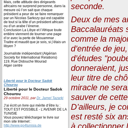
Mais, cette attitude des dirigeants
seconde.
africains ne surprend personne, dans la
mesure où l’on sait que chaque
président a peur de se faire remarquer
Deux de mes ami
par un Nicolas Sarkozy qui est capable
de tout si la tête d’un président africain
ou d’un arabe l’énerve.
Baccalauréats s
Conclusion La Libye et l’Afrique toute
entière viennent de tourner une page
comme la major
d’or avec la perte de Mouammar .
Traitre et maudit que je sois, si j’étais un
d’entrée de jeu
libyen ?
Journaliste indépendant (Algérian
d’études "poubel
Society for International Relations)
119, Rue Didouche Mourad
donneraient, jus
Alger centre
leur titre de c
Liberté pour le Docteur Sadok
miracle ne serai
Chourou
Liberté pour le Docteur Sadok
Chourou
sauver de cette
29 octobre 2011, par
Dr. Jamel Tazarki
D’ailleurs, je c
J’ai écrit un livre qui mérite d’être lu :
TOUT EST POSSIBLE - L’AVENIR DE LA
TUNISIE
est resté six a
Vous pouvez télécharger le livre sur
mon site Internet :
à collectionner
http://www.go4tunisia.de