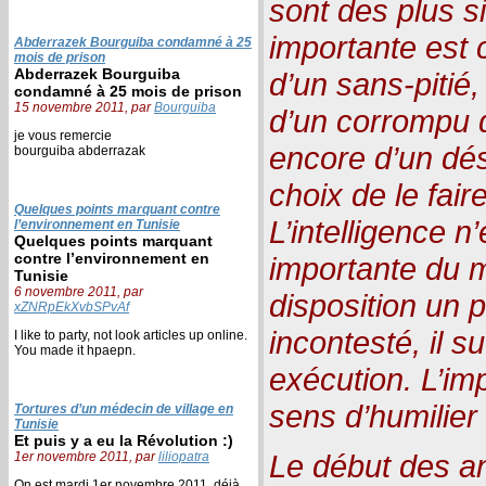
sont des plus si
importante est c
Abderrazek Bourguiba condamné à 25
mois de prison
Abderrazek Bourguiba
d’un sans-pitié,
condamné à 25 mois de prison
15 novembre 2011, par
Bourguiba
d’un corrompu 
je vous remercie
encore d’un dé
bourguiba abderrazak
choix de le fair
Quelques points marquant contre
L’intelligence n
l’environnement en Tunisie
Quelques points marquant
contre l’environnement en
importante du 
Tunisie
6 novembre 2011, par
disposition un p
xZNRpEkXvbSPvAf
incontesté, il s
I like to party, not look articles up online.
You made it hpaepn.
exécution. L’imp
sens d’humilier 
Tortures d’un médecin de village en
Tunisie
Et puis y a eu la Révolution :)
Le début des an
1er novembre 2011, par
liliopatra
On est mardi 1er novembre 2011, déjà