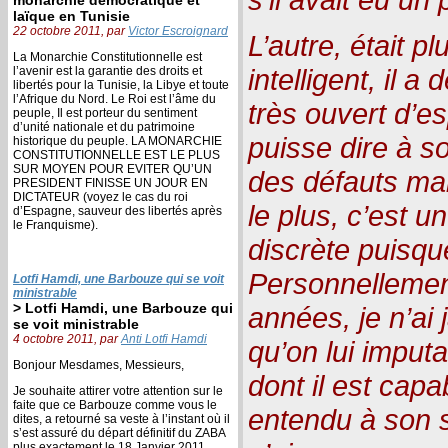
laïque en Tunisie
22 octobre 2011, par
Victor Escroignard
L’autre, était pl
La Monarchie Constitutionnelle est
intelligent, il a
l’avenir est la garantie des droits et
libertés pour la Tunisie, la Libye et toute
l’Afrique du Nord. Le Roi est l’âme du
très ouvert d’es
peuple, Il est porteur du sentiment
d’unité nationale et du patrimoine
puisse dire à so
historique du peuple. LA MONARCHIE
CONSTITUTIONNELLE EST LE PLUS
SUR MOYEN POUR EVITER QU’UN
des défauts mai
PRESIDENT FINISSE UN JOUR EN
DICTATEUR (voyez le cas du roi
le plus, c’est 
d’Espagne, sauveur des libertés après
le Franquisme).
discrète puisque
Personnellemen
Lotfi Hamdi, une Barbouze qui se voit
ministrable
> Lotfi Hamdi, une Barbouze qui
années, je n’ai 
se voit ministrable
4 octobre 2011, par
Anti Lotfi Hamdi
qu’on lui imputa
Bonjour Mesdames, Messieurs,
dont il est capab
Je souhaite attirer votre attention sur le
faite que ce Barbouze comme vous le
entendu à son s
dites, a retourné sa veste à l’instant où il
s’est assuré du départ définitif du ZABA
plus exactement le 18 Janvier 2011.