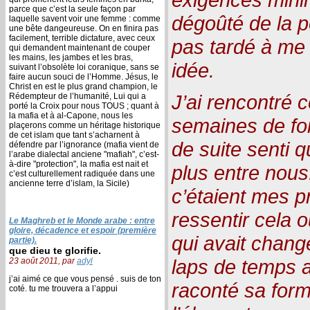
parce que c’est la seule façon par
dégoûté de la po
laquelle savent voir une femme : comme
une bête dangeureuse. On en finira pas
facilement, terrible dictature, avec ceux
pas tardé à me
qui demandent maintenant de couper
les mains, les jambes et les bras,
idée.
suivant l’obsolète loi coranique, sans se
faire aucun souci de l’Homme. Jésus, le
Christ en est le plus grand champion, le
J’ai rencontré 
Rédempteur de l’humanité, Lui qui a
porté la Croix pour nous TOUS ; quant à
la mafia et à al-Capone, nous les
semaines de form
plaçerons comme un héritage historique
de cet islam que tant s’acharnent à
de suite senti 
défendre par l’ignorance (mafia vient de
l’arabe dialectal anciene "mafiah", c’est-
à-dire "protection", la mafia est nait et
plus entre nous
c’est culturellement radiquée dans une
ancienne terre d’islam, la Sicile)
c’étaient mes pr
ressentir cela o
Le Maghreb et le Monde arabe : entre
gloire, décadence et espoir (première
qui avait chang
partie).
que dieu te glorifie.
laps de temps a
23 août 2011, par
adyl
j’ai aimé ce que vous pensé . suis de ton
raconté sa form
coté. tu me trouvera a l’appui