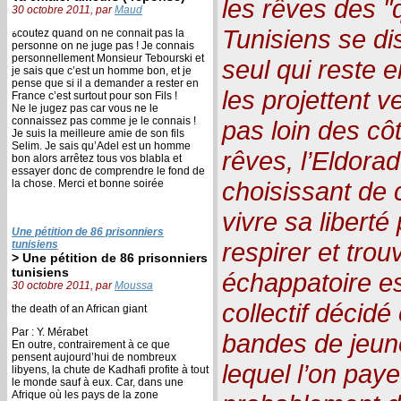
les rêves des "q
30 octobre 2011, par
Maud
Tunisiens se di
ةcoutez quand on ne connait pas la
personne on ne juge pas ! Je connais
personnellement Monsieur Tebourski et
seul qui reste 
je sais que c’est un homme bon, et je
pense que si il a demander a rester en
les projettent 
France c’est surtout pour son Fils !
Ne le jugez pas car vous ne le
connaissez pas comme je le connais !
pas loin des côte
Je suis la meilleure amie de son fils
Selim. Je sais qu’Adel est un homme
rêves, l’Eldora
bon alors arrêtez tous vos blabla et
essayer donc de comprendre le fond de
choisissant de c
la chose. Merci et bonne soirée
vivre sa liberté
Une pétition de 86 prisonniers
respirer et trou
tunisiens
> Une pétition de 86 prisonniers
tunisiens
échappatoire es
30 octobre 2011, par
Moussa
collectif décidé
the death of an African giant
Par : Y. Mérabet
bandes de jeun
En outre, contrairement à ce que
pensent aujourd’hui de nombreux
lequel l’on paye
libyens, la chute de Kadhafi profite à tout
le monde sauf à eux. Car, dans une
Afrique où les pays de la zone