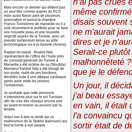
n’ai pas crues et
Mais encore ce dernier qui détient pas
même confirmée
un seul titre comme auprès du RCD
mais aussi faison parti de plusieurs
disais souvent s
association et surout la chambre
Franco-Tunisienne de marseille ou il a
volé récemment le portfolio pour se faire
ne m’aurait jam
une nouvelle peau et une nouvelle
virginité auprès de la Tunisie, avec un
dires et je n’au
pseudo symposium tenue au pôle
technologique sis à la Gazelle (Ariana).
Serait-ce plut
Rappel du passé : Khaled Néji
représentant de l’office de l’huile près
malhonnêteté ? 
du consulat générale de Tunisie à
Marseille a été victime de sa (Stoufida).
Monsieur Kahled Néji a été limogé de
que je le défend
son poste, radié de ses fonctions,
décédés suite à une attaque cardiaque
après avoir visité les prisons
Un jour, il déci
Tunisiennes
j’ai beau essay
Je souhaite que cette personne
n’intervienne plus sur le sol Tunisien
afin de crée des réseaux encore pire
en vain, il était
qu’avant et revenir au pouvoir par la
fenêtre.
l’a convaincu q
Aidez moi à dire la vérité sur ce
malheureux de la Sbikha (kairouan) qui
sortir était de de
fout la honte à son peuple.