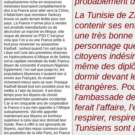
probablement d
subsaharienne riche en ressources
minérales tournaient complètement le
dos à la France pour aller vers la Chine,
La Tunisie de Zi
il fallait bien que monsieur Sarkozy
trouve un autre terrain fertile pour son
contenir ses enf
pays. La France n’arrive plus à vendre
ses produits manufacturés ou de
décrocher un marché en Afrique, elle
une très bonne 
risque de devenir un PSD C’est pour
cela que l’on a vu une France prête à
personnage que
tout pour renverser ou assassiner
Kadhafi ; surtout quand l’on sait que la
Libye est l’une des premières réserves
citoyens indési
en Hydrocarbures d’Afrique et de Sebha
est la capitale mondiale du trafic Franco-
même des diplôm
libyen de concentré d’uranium Nigérien.
Egalement, l’on sait que jusqu’ici, les
dormir devant 
populations libyennes n’avaient rien à
envier aux Français, ils vivaient
richement mieux sans se suer. Puisque
étrangères. Pou
Kadhafi faisait tout son possible pour les
mettre à l’abri du besoin. Il est donc
l’ambassade de
temps pour les libyens de choisir
pleinement futur partenaire occidental.
Car si en cinquante ans de coopération
ferait l’affaire, 
la France n’a pu rien apporter à l’Afrique
subsaharienne. Vat-elle apporter
respirer, respir
maintenant aux libyens un bonheur
supérieur à celui que leur donnait leur
Guide. Rien à offrir à ces ignorants de
Tunisiens sont 
libyens, sauf des repas communs dans
les poubelles de la ville Paris, en France