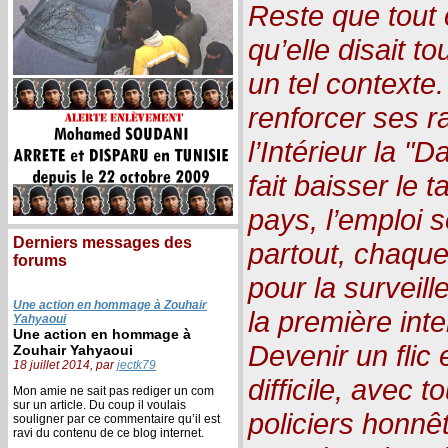
Reste que tout c
qu’elle disait to
un tel contexte
renforcer ses r
l’Intérieur la "D
fait baisser le
pays, l’emploi s
Derniers messages des
partout, chaque
forums
pour la surveille
Une action en hommage à Zouhair
la première int
Yahyaoui
Une action en hommage à
Devenir un flic 
Zouhair Yahyaoui
18 juillet 2014, par
jectk79
difficile, avec
Mon amie ne sait pas rediger un com
sur un article. Du coup il voulais
policiers honn
souligner par ce commentaire qu’il est
ravi du contenu de ce blog internet.