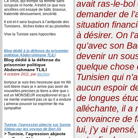
avait ras-le-bol
Ce Virus, qui trompe sa femme sans
scrupule ni honte. A trahit ce que nos
ancêtres ont essayé de bâtir, bravour,
demander de l’a
fraternité dévouement, sincérité.
situation financ
Il est et il sera toujours à l’antipode des
Tunisiens , lèches botes et au plurielles
à désirer. On l
Vive la Tunisie sans hypocrites
qu’avec son Bac
Blog dédié à la défense du prisonnier
devenir un sou
politique Abderrahmane TLILI
Blog dédié à la défense du
quelque chose 
prisonnier politique
Abderrahmane TLILI
Tunisien qui n’
4 octobre 2011, par
bechim
bonjour je suis tres heureuse que mr tlili
aucun espoir de
soit libere mais je n arrive pas avoir de
nouvelles precises je tiens a dire que c
de longues étude
est un MONSIEUR exceptionnel et qu il
ne merite vraiment pas ce qu il a endure
j aimerai pouvoir lui exprimer tte ma
alléchante, il
sympathie
convaincre de 
Tunisie, l’agression abjecte sur Samia
lui, j’y ai pensé
Abbou par les voyous de Ben Ali
> Tunisie, l’agression abjecte