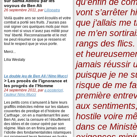
qu’enfin de co
sur Samia Abbou par les
voyous de Ben Ali
vont s’arrêter
h
26 septembre 2011, par
Liliopatra
Voilà quatre ans se sont écoulés et votre
que j’allais me
combat a porté ses fruits. J’aurais pas
osé signer ces quelques mots par mon
ne m’en sortirai
nom réel si vous n’avez pas milité pour
’ma’ liberté. Reconnaissante et le mot
ne peut résumer ce que je ressens et
rangs des flics.
tout le respect que je vous porte.
et heureusemen
Merci...
Lilia Weslaty
jamais réussir u
puisque je ne su
Le double jeu de Ben Ali / Nino Mucci
> Les procès de l’ignorance et
risque de me fa
les progrés de l’Homme
24 septembre 2011, par
a posteriori,
première entrev
l’auteur Nino Mucci
Les petits cons s’amusent à faire leurs
aux sentiments, n
graffitis imbéciles même sur les statues
couvertes de prestige et d’histoire de
hostile voire m
Carthage ; on en a maintenant fini avec
Ben Ali, avec la censure et l’étouffement
dans ce Ministè
des idées et de coeur opéré par son
régime. Mais on en finira jamais avec
l’idiotie des fondamentalistes islamiques
exigences minim
qui promenent leurs femmes en burka,