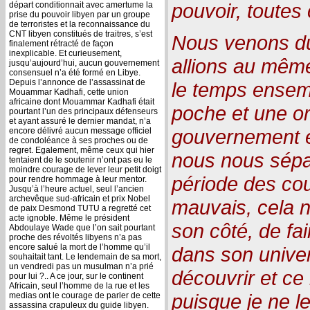
pouvoir, toutes
départ conditionnait avec amertume la
prise du pouvoir libyen par un groupe
de terroristes et la reconnaissance du
CNT libyen constitués de traitres, s’est
Nous venons du
finalement rétracté de façon
inexplicable. Et curieusement,
allions au même
jusqu’aujourd’hui, aucun gouvernement
consensuel n’a été formé en Libye.
Depuis l’annonce de l’assassinat de
le temps ensemb
Mouammar Kadhafi, cette union
africaine dont Mouammar Kadhafi était
poche et une or
pourtant l’un des principaux défenseurs
et ayant assuré le dernier mandat, n’a
gouvernement et
encore délivré aucun message officiel
de condoléance à ses proches ou de
regret. Egalement, même ceux qui hier
nous nous sépa
tentaient de le soutenir n’ont pas eu le
moindre courage de lever leur petit doigt
période des cou
pour rendre hommage à leur mentor.
Jusqu’à l’heure actuel, seul l’ancien
archevêque sud-africain et prix Nobel
mauvais, cela 
de paix Desmond TUTU a regretté cet
acte ignoble. Même le président
son côté, de fa
Abdoulaye Wade que l’on sait pourtant
proche des révoltés libyens n’a pas
encore salué la mort de l’homme qu’il
dans son univers
souhaitait tant. Le lendemain de sa mort,
un vendredi pas un musulman n’a prié
découvrir et ce 
pour lui ?.. A ce jour, sur le continent
Africain, seul l’homme de la rue et les
puisque je ne l
medias ont le courage de parler de cette
assassina crapuleux du guide libyen.