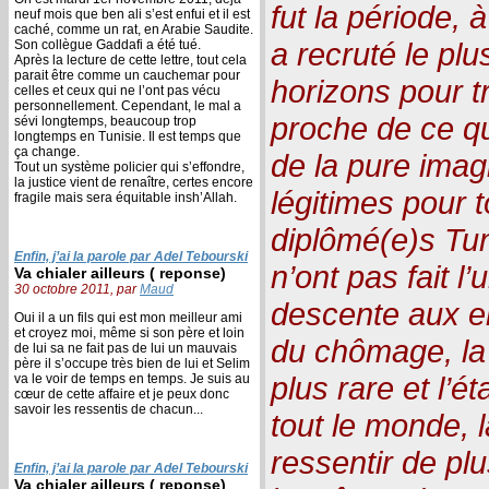
fut la période, 
neuf mois que ben ali s’est enfui et il est
caché, comme un rat, en Arabie Saudite.
a recruté le plu
Son collègue Gaddafi a été tué.
Après la lecture de cette lettre, tout cela
parait être comme un cauchemar pour
horizons pour t
celles et ceux qui ne l’ont pas vécu
personnellement. Cependant, le mal a
proche de ce qu
sévi longtemps, beaucoup trop
longtemps en Tunisie. Il est temps que
ça change.
de la pure imag
Tout un système policier qui s’effondre,
la justice vient de renaître, certes encore
légitimes pour 
fragile mais sera équitable insh’Allah.
diplômé(e)s Tun
Enfin, j’ai la parole par Adel Tebourski
n’ont pas fait l’
Va chialer ailleurs ( reponse)
30 octobre 2011, par
Maud
descente aux e
Oui il a un fils qui est mon meilleur ami
et croyez moi, même si son père et loin
du chômage, la 
de lui sa ne fait pas de lui un mauvais
père il s’occupe très bien de lui et Selim
plus rare et l’é
va le voir de temps en temps. Je suis au
cœur de cette affaire et je peux donc
savoir les ressentis de chacun...
tout le monde, l
ressentir de plu
Enfin, j’ai la parole par Adel Tebourski
Va chialer ailleurs ( reponse)