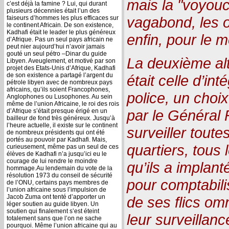
mais la "voyouc
c’est déjà la famine ? Lui, qui durant
plusieurs décennies était l’un des
vagabond, les o
faiseurs d’hommes les plus efficaces sur
le continent Africain. De son existence,
Kadhafi était le leader le plus généreux
enfin, pour le 
d’Afrique. Pas un seul pays africain ne
peut nier aujourd’hui n’avoir jamais
gouté un seul pétro –Dinar du guide
La deuxième alt
Libyen. Aveuglement, et motivé par son
projet des Etats-Unis d’Afrique, Kadhafi
de son existence a partagé l’argent du
était celle d’int
pétrole libyen avec de nombreux pays
africains, qu’ils soient Francophones,
police, un choix
Anglophones ou Lusophones. Au sein
même de l’union Africaine, le roi des rois
par le Général 
d’Afrique s’était presque érigé en un
bailleur de fond très généreux. Jusqu’à
l’heure actuelle, il existe sur le continent
surveiller toutes
de nombreux présidents qui ont été
portés au pouvoir par Kadhafi. Mais,
quartiers, tous 
curieusement, même pas un seul de ces
élèves de Kadhafi n’a jusqu’ici eu le
courage de lui rendre le moindre
qu’ils a implant
hommage.Au lendemain du vote de la
résolution 1973 du conseil de sécurité
pour comptabili
de l’ONU, certains pays membres de
l’union africaine sous l’impulsion de
Jacob Zuma ont tenté d’apporter un
de ses flics omn
léger soutien au guide libyen. Un
soutien qui finalement s’est éteint
leur surveillan
totalement sans que l’on ne sache
pourquoi. Même l’union africaine qui au