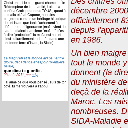
Des chiffres of
Christ en est le plus grand champion, le
Rédempteur de l’humanité, Lui qui a
décembre 2000,
porté la Croix pour nous TOUS ; quant à
la mafia et à al-Capone, nous les
officiellement 
plaçerons comme un héritage historique
de cet islam que tant s’acharnent à
défendre par l’ignorance (mafia vient de
depuis l’appari
l’arabe dialectal anciene "mafiah", c’est-
à-dire "protection", la mafia est nait et
en 1986.
c’est culturellement radiquée dans une
ancienne terre d’islam, la Sicile)
Un bien maigre c
Le Maghreb et le Monde arabe : entre
tout le monde y
gloire, décadence et espoir (première
partie).
donnent (la dire
que dieu te glorifie.
23 août 2011, par
adyl
du ministère de
j’ai aimé ce que vous pensé . suis de ton
coté. tu me trouvera a l’appui
deçà de la réali
Maroc. Les rais
nombreuses. D’a
SIDA-Maladie e