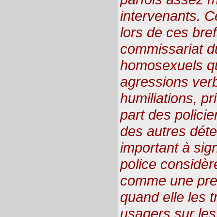
intervenants. C
lors de ces br
commissariat du
homosexuels qua
agressions verb
humiliations, pr
part des policie
des autres déte
important à sign
police considèr
comme une preuv
quand elle les 
usagers sur les