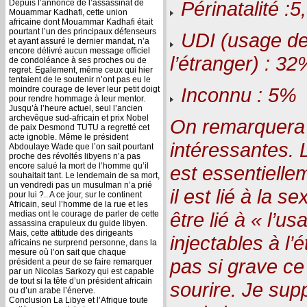
Périnatalité :
Depuis l’annonce de l’assassinat de
Mouammar Kadhafi, cette union
africaine dont Mouammar Kadhafi était
pourtant l’un des principaux défenseurs
UDI (usage de 
et ayant assuré le dernier mandat, n’a
encore délivré aucun message officiel
l’étranger) : 32
de condoléance à ses proches ou de
regret. Egalement, même ceux qui hier
tentaient de le soutenir n’ont pas eu le
Inconnu : 5%
moindre courage de lever leur petit doigt
pour rendre hommage à leur mentor.
Jusqu’à l’heure actuel, seul l’ancien
archevêque sud-africain et prix Nobel
On remarquera 
de paix Desmond TUTU a regretté cet
acte ignoble. Même le président
intéressantes.
Abdoulaye Wade que l’on sait pourtant
proche des révoltés libyens n’a pas
encore salué la mort de l’homme qu’il
est essentiell
souhaitait tant. Le lendemain de sa mort,
un vendredi pas un musulman n’a prié
il est lié à la 
pour lui ?.. A ce jour, sur le continent
Africain, seul l’homme de la rue et les
être lié à « l’u
medias ont le courage de parler de cette
assassina crapuleux du guide libyen.
Mais, cette attitude des dirigeants
injectables à l’é
africains ne surprend personne, dans la
mesure où l’on sait que chaque
pas si grave ce
président a peur de se faire remarquer
par un Nicolas Sarkozy qui est capable
de tout si la tête d’un président africain
sourire. Je sup
ou d’un arabe l’énerve.
Conclusion La Libye et l’Afrique toute