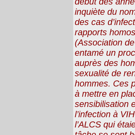
début des année
inquiète du no
des cas d’infect
rapports homos
(Association de
entamé un pro
auprès des ho
sexualité de re
hommes. Ces pr
à mettre en pla
sensibilisation 
l’infection à VI
l’ALCS qui étai
tâche se sont he