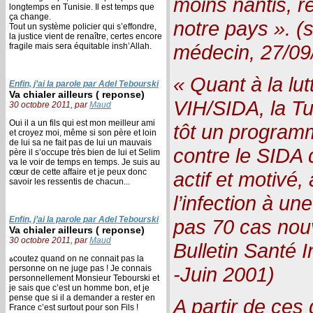
moins nantis, r
longtemps en Tunisie. Il est temps que
ça change.
notre pays ». (
Tout un système policier qui s’effondre,
la justice vient de renaître, certes encore
médecin, 27/09
fragile mais sera équitable insh’Allah.
« Quant à la lut
Enfin, j’ai la parole par Adel Tebourski
Va chialer ailleurs ( reponse)
VIH/SIDA, la Tu
30 octobre 2011, par
Maud
Oui il a un fils qui est mon meilleur ami
tôt un programm
et croyez moi, même si son père et loin
de lui sa ne fait pas de lui un mauvais
contre le SIDA q
père il s’occupe très bien de lui et Selim
va le voir de temps en temps. Je suis au
cœur de cette affaire et je peux donc
actif et motivé,
savoir les ressentis de chacun...
l’infection à u
Enfin, j’ai la parole par Adel Tebourski
pas 70 cas nou
Va chialer ailleurs ( reponse)
30 octobre 2011, par
Maud
Bulletin Santé 
ةcoutez quand on ne connait pas la
-Juin 2001)
personne on ne juge pas ! Je connais
personnellement Monsieur Tebourski et
je sais que c’est un homme bon, et je
pense que si il a demander a rester en
A partir de ces 
France c’est surtout pour son Fils !