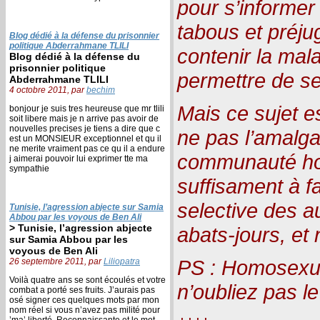
pour s’informer
tabous et préju
Blog dédié à la défense du prisonnier
politique Abderrahmane TLILI
contenir la mala
Blog dédié à la défense du
prisonnier politique
permettre de s
Abderrahmane TLILI
4 octobre 2011, par
bechim
Mais ce sujet e
bonjour je suis tres heureuse que mr tlili
soit libere mais je n arrive pas avoir de
nouvelles precises je tiens a dire que c
ne pas l’amalg
est un MONSIEUR exceptionnel et qu il
ne merite vraiment pas ce qu il a endure
communauté ho
j aimerai pouvoir lui exprimer tte ma
sympathie
suffisament à f
selective des au
Tunisie, l’agression abjecte sur Samia
Abbou par les voyous de Ben Ali
> Tunisie, l’agression abjecte
abats-jours, et
sur Samia Abbou par les
voyous de Ben Ali
PS : Homosexue
26 septembre 2011, par
Liliopatra
Voilà quatre ans se sont écoulés et votre
n’oubliez pas le
combat a porté ses fruits. J’aurais pas
osé signer ces quelques mots par mon
nom réel si vous n’avez pas milité pour
’ma’ liberté. Reconnaissante et le mot