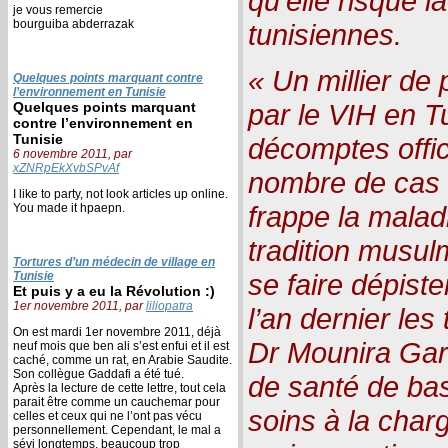
qu’elle risque l
je vous remercie
bourguiba abderrazak
tunisiennes.
« Un millier de
Quelques points marquant contre
l’environnement en Tunisie
par le VIH en Tu
Quelques points marquant
contre l’environnement en
Tunisie
décomptes offic
6 novembre 2011, par
xZNRpEkXvbSPvAf
nombre de cas e
I like to party, not look articles up online.
frappe la mala
You made it hpaepn.
tradition musul
Tortures d’un médecin de village en
se faire dépiste
Tunisie
Et puis y a eu la Révolution :)
1er novembre 2011, par
liliopatra
l’an dernier les
On est mardi 1er novembre 2011, déjà
Dr Mounira Garb
neuf mois que ben ali s’est enfui et il est
caché, comme un rat, en Arabie Saudite.
Son collègue Gaddafi a été tué.
de santé de bas
Après la lecture de cette lettre, tout cela
parait être comme un cauchemar pour
soins à la charg
celles et ceux qui ne l’ont pas vécu
personnellement. Cependant, le mal a
sévi longtemps, beaucoup trop