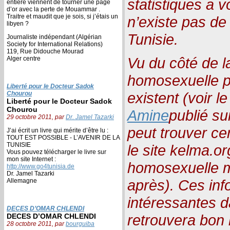
statistiques a v
entière viennent de tourner une page
d’or avec la perte de Mouammar .
Traitre et maudit que je sois, si j’étais un
n’existe pas d
libyen ?
Tunisie.
Journaliste indépendant (Algérian
Society for International Relations)
119, Rue Didouche Mourad
Vu du côté de 
Alger centre
homosexuelle 
Liberté pour le Docteur Sadok
existent (voir 
Chourou
Liberté pour le Docteur Sadok
Chourou
Amine
publié su
29 octobre 2011, par
Dr. Jamel Tazarki
peut trouver ce
J’ai écrit un livre qui mérite d’être lu :
TOUT EST POSSIBLE - L’AVENIR DE LA
TUNISIE
le site kelma.o
Vous pouvez télécharger le livre sur
mon site Internet :
homosexuelle m
http://www.go4tunisia.de
Dr. Jamel Tazarki
après). Ces inf
Allemagne
intéressantes d
DECES D’OMAR CHLENDI
retrouvera bon 
DECES D’OMAR CHLENDI
28 octobre 2011, par
bourguiba