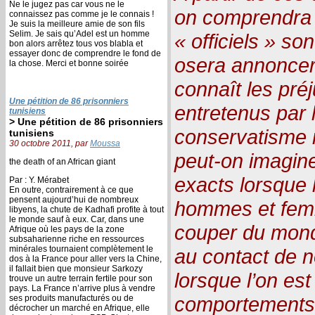
Ne le jugez pas car vous ne le
on comprendra 
connaissez pas comme je le connais !
Je suis la meilleure amie de son fils
Selim. Je sais qu’Adel est un homme
« officiels » son
bon alors arrêtez tous vos blabla et
essayer donc de comprendre le fond de
osera annoncer 
la chose. Merci et bonne soirée
connaît les pré
Une pétition de 86 prisonniers
entretenus par 
tunisiens
> Une pétition de 86 prisonniers
conservatisme 
tunisiens
30 octobre 2011, par
Moussa
peut-on imagine
the death of an African giant
exacts lorsque l
Par : Y. Mérabet
En outre, contrairement à ce que
pensent aujourd’hui de nombreux
hommes et femm
libyens, la chute de Kadhafi profite à tout
le monde sauf à eux. Car, dans une
couper du mond
Afrique où les pays de la zone
subsaharienne riche en ressources
minérales tournaient complètement le
au contact de 
dos à la France pour aller vers la Chine,
il fallait bien que monsieur Sarkozy
lorsque l’on es
trouve un autre terrain fertile pour son
pays. La France n’arrive plus à vendre
comportements 
ses produits manufacturés ou de
décrocher un marché en Afrique, elle