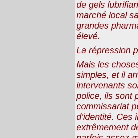
de gels lubrifia
marché local s
grandes pharmac
élevé.
La répression p
Mais les chose
simples, et il a
intervenants soi
police, ils son
commissariat p
d’identité. Ces 
extrêmement dé
parfois assez m