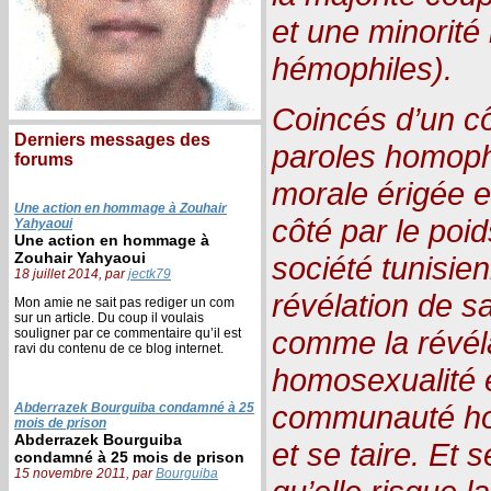
et une minorité
hémophiles).
Coincés d’un cô
Derniers messages des
paroles homoph
forums
morale érigée e
Une action en hommage à Zouhair
côté par le poi
Yahyaoui
Une action en hommage à
Zouhair Yahyaoui
société tunisien
18 juillet 2014, par
jectk79
révélation de s
Mon amie ne sait pas rediger un com
sur un article. Du coup il voulais
comme la révél
souligner par ce commentaire qu’il est
ravi du contenu de ce blog internet.
homosexualité e
communauté hom
Abderrazek Bourguiba condamné à 25
mois de prison
Abderrazek Bourguiba
et se taire. Et s
condamné à 25 mois de prison
15 novembre 2011, par
Bourguiba