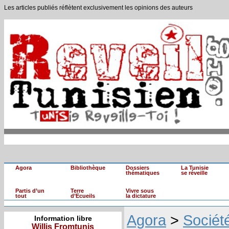
Les articles publiés réflètent exclusivement les opinions des auteurs
Agora
Bibliothèque
Dossiers
La Tunisie
thématiques
se réveille
Partis d’un
Terre
Vivre sous
tout
d’Ecueils
la dictature
Agora
>
Sociét
Information libre
Willis Fromtunis