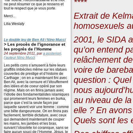
****
ne peut résumer ce que je ressens et
tout le respect que je vous porte.
Extrait de Kelm
Merci...
homosexuels a
Lilia Weslaty
2001, le SIDA a
Le double jeu de Ben Ali / Nino Mucci
> Les procès de l’ignorance et
qu’on entend par
les progrés de l’Homme
24 septembre 2011, par
a posteriori,
relâchement de 
l’auteur Nino Mucci
Les petits cons s’amusent à faire leurs
voire de bareba
graffitis imbéciles même sur les statues
couvertes de prestige et d’histoire de
question : Quel 
Carthage ; on en a maintenant fini avec
Ben Ali, avec la censure et l’étouffement
des idées et de coeur opéré par son
nous aujourd’h
régime. Mais on en finira jamais avec
l’idiotie des fondamentalistes islamiques
au niveau de la
qui promenent leurs femmes en burka,
parce que c’est la seule façon par
laquelle savent voir une femme : comme
elle ? En avon
une bête dangeureuse. On en finira pas
facilement, terrible dictature, avec ceux
Quels sont les 
qui demandent maintenant de couper
les mains, les jambes et les bras,
suivant l’obsolète loi coranique, sans se
faire aucun souci de l’Homme. Jésus, le