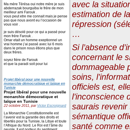
avec la situatio
Ma mére Térésa oui notre mére je suis
abderrazak bourguiba le frére de mon
estimation de l
meilleur ami Farouk .
vous peut etre me connait mais je pense
pas que nous avont eu l’occasion de
répression (sél
vous voir .
…
je suis désolé pour ce qui a passé pour
mon frére Farouk .
Omar etait un homme exeptionnel un
vrai homme j’ai passé avec lui 6 mois
Si l’absence d’i
dans le prison nous étions plus que
deux fréres.
concernant le s
soyez fiére de Farouk
et que la paradi soit pour lui
dommageable po
soins, l’informa
Projet libéral pour une nouvelle
monarchie démocratique et laïque en
officiels est, ell
Tunisie
Projet libéral pour une nouvelle
l’inconscience 
monarchie démocratique et
laïque en Tunisie
saurais revenir 
22 octobre 2011, par
Victor Escroignard
La Monarchie Constitutionnelle est
sémantique offi
l’avenir est la garantie des droits et
libertés pour la Tunisie, la Libye et toute
santé comme en
l’Afrique du Nord. Le Roi est l’âme du
peuple, Il est porteur du sentiment