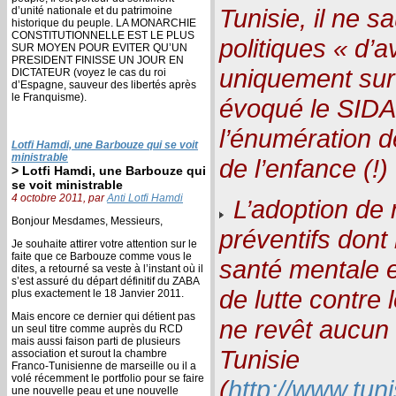
Tunisie, il ne s
d’unité nationale et du patrimoine
historique du peuple. LA MONARCHIE
CONSTITUTIONNELLE EST LE PLUS
politiques « d’
SUR MOYEN POUR EVITER QU’UN
PRESIDENT FINISSE UN JOUR EN
uniquement sur 
DICTATEUR (voyez le cas du roi
d’Espagne, sauveur des libertés après
le Franquisme).
évoqué le SIDA,
l’énumération 
Lotfi Hamdi, une Barbouze qui se voit
ministrable
de l’enfance (!) 
> Lotfi Hamdi, une Barbouze qui
se voit ministrable
4 octobre 2011, par
Anti Lotfi Hamdi
L’adoption de
Bonjour Mesdames, Messieurs,
préventifs dont
Je souhaite attirer votre attention sur le
faite que ce Barbouze comme vous le
santé mentale 
dites, a retourné sa veste à l’instant où il
s’est assuré du départ définitif du ZABA
de lutte contre 
plus exactement le 18 Janvier 2011.
Mais encore ce dernier qui détient pas
ne revêt aucun 
un seul titre comme auprès du RCD
mais aussi faison parti de plusieurs
Tunisie
association et surout la chambre
Franco-Tunisienne de marseille ou il a
volé récemment le portfolio pour se faire
(
http://www.tun
une nouvelle peau et une nouvelle