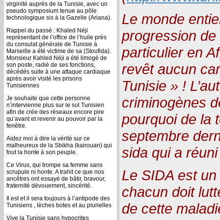
virginité auprès de la Tunisie, avec un
pseudo symposium tenue au pôle
Le monde entier
technologique sis à la Gazelle (Ariana).
Rappel du passé : Khaled Néji
progression de 
représentant de l’office de l’huile près
du consulat générale de Tunisie à
particulier en A
Marseille a été victime de sa (Stoufida).
Monsieur Kahled Néji a été limogé de
revêt aucun car
son poste, radié de ses fonctions,
décédés suite à une attaque cardiaque
après avoir visité les prisons
Tunisie » ! L’a
Tunisiennes
criminogènes dev
Je souhaite que cette personne
n’intervienne plus sur le sol Tunisien
afin de crée des réseaux encore pire
pourquoi de la 
qu’avant et revenir au pouvoir par la
fenêtre.
septembre dernie
Aidez moi à dire la vérité sur ce
malheureux de la Sbikha (kairouan) qui
sida qui a réun
fout la honte à son peuple.
Ce Virus, qui trompe sa femme sans
Le SIDA est un 
scrupule ni honte. A trahit ce que nos
ancêtres ont essayé de bâtir, bravour,
fraternité dévouement, sincérité.
chacun doit lutt
Il est et il sera toujours à l’antipode des
de cette maladie,
Tunisiens , lèches botes et au plurielles
Vive la Tunisie sans hypocrites