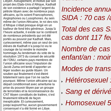
Libyen. Aveuglement, et motivé par son
projet des Etats-Unis d’Afrique, Kadhafi
Incidence annuel
de son existence a partagé l’argent du
pétrole libyen avec de nombreux pays
africains, qu’ils soient Francophones,
SIDA : 70 cas /
Anglophones ou Lusophones. Au sein
même de l’union Africaine, le roi des rois
d’Afrique s’était presque érigé en un
Total des cas S
bailleur de fond très généreux. Jusqu’à
l’heure actuelle, il existe sur le continent
cas dont 117 f
de nombreux présidents qui ont été
portés au pouvoir par Kadhafi. Mais,
curieusement, même pas un seul de ces
élèves de Kadhafi n’a jusqu’ici eu le
Nombre de cas 
courage de lui rendre le moindre
hommage.Au lendemain du vote de la
enfant/an : moi
résolution 1973 du conseil de sécurité
de l’ONU, certains pays membres de
l’union africaine sous l’impulsion de
Modes de trans
Jacob Zuma ont tenté d’apporter un
léger soutien au guide libyen. Un
soutien qui finalement s’est éteint
totalement sans que l’on ne sache
Hétérosexuel 
pourquoi. Même l’union africaine qui au
départ conditionnait avec amertume la
prise du pouvoir libyen par un groupe
Sang et dérivé
de terroristes et la reconnaissance du
CNT libyen constitués de traitres, s’est
finalement rétracté de façon
Homosexuel 
inexplicable. Et curieusement,
jusqu’aujourd’hui, aucun gouvernement
consensuel n’a été formé en Libye.