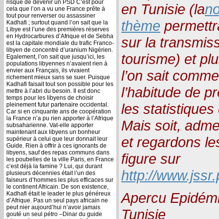
risque de devenir un PSD C’est pour
en Tunisie (la
no
cela que l’on a vu une France prête à
tout pour renverser ou assassiner
thème
permettra
Kadhafi ; surtout quand l’on sait que la
Libye est l’une des premières réserves
en Hydrocarbures d’Afrique et de Sebha
sur la transmis
est la capitale mondiale du trafic Franco-
libyen de concentré d’uranium Nigérien.
tourisme) et pl
Egalement, l’on sait que jusqu’ici, les
populations libyennes n’avaient rien à
envier aux Français, ils vivaient
l’on sait commen
richement mieux sans se suer. Puisque
Kadhafi faisait tout son possible pour les
l’habitude de p
mettre à l’abri du besoin. Il est donc
temps pour les libyens de choisir
les statistiques
pleinement futur partenaire occidental.
Car si en cinquante ans de coopération
la France n’a pu rien apporter à l’Afrique
Mais soit, admet
subsaharienne. Vat-elle apporter
maintenant aux libyens un bonheur
et regardons les 
supérieur à celui que leur donnait leur
Guide. Rien à offrir à ces ignorants de
libyens, sauf des repas communs dans
figure sur
les poubelles de la ville Paris, en France
c’est déjà la famine ? Lui, qui durant
http://www.jssr.
plusieurs décennies était l’un des
faiseurs d’hommes les plus efficaces sur
le continent Africain. De son existence,
Apercu Epidémi
Kadhafi était le leader le plus généreux
d’Afrique. Pas un seul pays africain ne
peut nier aujourd’hui n’avoir jamais
Tunisie
gouté un seul pétro –Dinar du guide