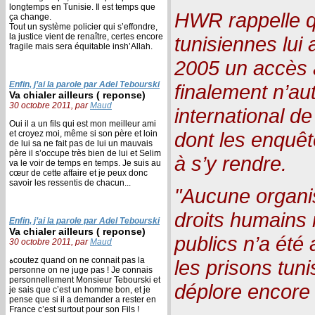
longtemps en Tunisie. Il est temps que
HWR rappelle qu
ça change.
Tout un système policier qui s’effondre,
la justice vient de renaître, certes encore
tunisiennes lui 
fragile mais sera équitable insh’Allah.
2005 un accès à
Enfin, j’ai la parole par Adel Tebourski
finalement n’au
Va chialer ailleurs ( reponse)
30 octobre 2011, par
Maud
international d
Oui il a un fils qui est mon meilleur ami
dont les enquêt
et croyez moi, même si son père et loin
de lui sa ne fait pas de lui un mauvais
père il s’occupe très bien de lui et Selim
à s’y rendre.
va le voir de temps en temps. Je suis au
cœur de cette affaire et je peux donc
savoir les ressentis de chacun...
"Aucune organi
droits humains 
Enfin, j’ai la parole par Adel Tebourski
Va chialer ailleurs ( reponse)
publics n’a été
30 octobre 2011, par
Maud
ةcoutez quand on ne connait pas la
les prisons tun
personne on ne juge pas ! Je connais
personnellement Monsieur Tebourski et
déplore encore
je sais que c’est un homme bon, et je
pense que si il a demander a rester en
France c’est surtout pour son Fils !