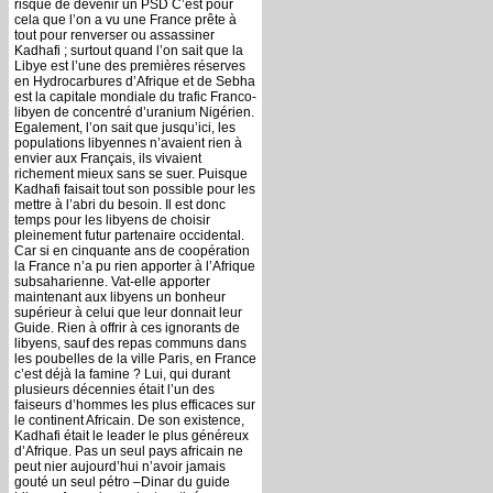
risque de devenir un PSD C’est pour
cela que l’on a vu une France prête à
tout pour renverser ou assassiner
Kadhafi ; surtout quand l’on sait que la
Libye est l’une des premières réserves
en Hydrocarbures d’Afrique et de Sebha
est la capitale mondiale du trafic Franco-
libyen de concentré d’uranium Nigérien.
Egalement, l’on sait que jusqu’ici, les
populations libyennes n’avaient rien à
envier aux Français, ils vivaient
richement mieux sans se suer. Puisque
Kadhafi faisait tout son possible pour les
mettre à l’abri du besoin. Il est donc
temps pour les libyens de choisir
pleinement futur partenaire occidental.
Car si en cinquante ans de coopération
la France n’a pu rien apporter à l’Afrique
subsaharienne. Vat-elle apporter
maintenant aux libyens un bonheur
supérieur à celui que leur donnait leur
Guide. Rien à offrir à ces ignorants de
libyens, sauf des repas communs dans
les poubelles de la ville Paris, en France
c’est déjà la famine ? Lui, qui durant
plusieurs décennies était l’un des
faiseurs d’hommes les plus efficaces sur
le continent Africain. De son existence,
Kadhafi était le leader le plus généreux
d’Afrique. Pas un seul pays africain ne
peut nier aujourd’hui n’avoir jamais
gouté un seul pétro –Dinar du guide