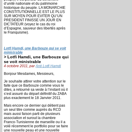
d’unité nationale et du patrimoine
historique du peuple. LA MONARCHIE
CONSTITUTIONNELLE EST LE PLUS
SUR MOYEN POUR EVITER QU’UN
PRESIDENT FINISSE UN JOUR EN
DICTATEUR (voyez le cas du roi
d’Espagne, sauveur des libertés après
le Franquisme).
Lotfi Hamdi, une Barbouze qui se voit
ministrable
> Lotfi Hamdi, une Barbouze qui
se voit ministrable
4 octobre 2011, par
Anti Lotfi Hamdi
Bonjour Mesdames, Messieurs,
Je souhaite attirer votre attention sur le
faite que ce Barbouze comme vous le
dites, a retourné sa veste à l’instant où il
s’est assuré du départ définitif du ZABA
plus exactement le 18 Janvier 2011.
Mais encore ce dernier qui détient pas
un seul titre comme auprès du RCD
mais aussi faison parti de plusieurs
association et surout la chambre
Franco-Tunisienne de marseille ou il a
volé récemment le portfolio pour se faire
une nouvelle peau et une nouvelle