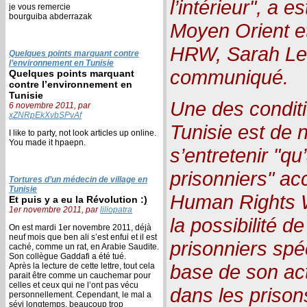
l’intérieur", a e
je vous remercie
bourguiba abderrazak
Moyen Orient et
HRW, Sarah Lea
Quelques points marquant contre
l’environnement en Tunisie
communiqué.
Quelques points marquant
contre l’environnement en
Tunisie
Une des condit
6 novembre 2011, par
xZNRpEkXvbSPvAf
Tunisie est de 
I like to party, not look articles up online.
You made it hpaepn.
s’entretenir "qu
prisonniers" acc
Tortures d’un médecin de village en
Tunisie
Human Rights 
Et puis y a eu la Révolution :)
1er novembre 2011, par
liliopatra
la possibilité d
On est mardi 1er novembre 2011, déjà
neuf mois que ben ali s’est enfui et il est
prisonniers spéc
caché, comme un rat, en Arabie Saudite.
Son collègue Gaddafi a été tué.
base de son actu
Après la lecture de cette lettre, tout cela
parait être comme un cauchemar pour
celles et ceux qui ne l’ont pas vécu
dans les prisons
personnellement. Cependant, le mal a
sévi longtemps, beaucoup trop