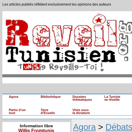
Les articles publiés réflètent exclusivement les opinions des auteurs
Agora
Bibliothèque
Dossiers
La Tunisie
thématiques
se réveille
Partis d’un
Terre
Vivre sous
tout
d’Ecueils
la dictature
Agora
>
Débat
Information libre
Willis Fromtunis