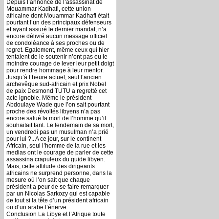
Depuis l’annonce de l’assassinat de
Mouammar Kadhafi, cette union
africaine dont Mouammar Kadhafi était
pourtant l’un des principaux défenseurs
et ayant assuré le dernier mandat, n’a
encore délivré aucun message officiel
de condoléance à ses proches ou de
regret. Egalement, même ceux qui hier
tentaient de le soutenir n’ont pas eu le
moindre courage de lever leur petit doigt
pour rendre hommage à leur mentor.
Jusqu’à l’heure actuel, seul l’ancien
archevêque sud-africain et prix Nobel
de paix Desmond TUTU a regretté cet
acte ignoble. Même le président
Abdoulaye Wade que l’on sait pourtant
proche des révoltés libyens n’a pas
encore salué la mort de l’homme qu’il
souhaitait tant. Le lendemain de sa mort,
un vendredi pas un musulman n’a prié
pour lui ?.. A ce jour, sur le continent
Africain, seul l’homme de la rue et les
medias ont le courage de parler de cette
assassina crapuleux du guide libyen.
Mais, cette attitude des dirigeants
africains ne surprend personne, dans la
mesure où l’on sait que chaque
président a peur de se faire remarquer
par un Nicolas Sarkozy qui est capable
de tout si la tête d’un président africain
ou d’un arabe l’énerve.
Conclusion La Libye et l’Afrique toute