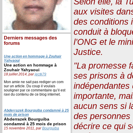
Selon elle, la Tu
aux visites dan
des conditions 
conduit à bloqu
Derniers messages des
l’ONG et le mini
forums
Justice.
Une action en hommage à Zouhair
Yahyaoui
"La promesse fai
Une action en hommage à
Zouhair Yahyaoui
ses prisons à d
18 juillet 2014, par
jectk79
Mon amie ne sait pas rediger un com
indépendantes 
sur un article. Du coup il voulais
souligner par ce commentaire qu’il est
importante, mais
ravi du contenu de ce blog internet.
aucun sens si l
Abderrazek Bourguiba condamné à 25
des personnes 
mois de prison
Abderrazek Bourguiba
décrire ce qui 
condamné à 25 mois de prison
15 novembre 2011, par
Bourguiba