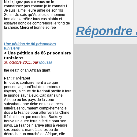
Ne le jugez pas car vous ne le
connaissez pas comme je le connais !
Je suis la meilleure amie de son fils
Selim. Je sais qu’Adel est un homme
bon alors arrêtez tous vos blabla et
essayer donc de comprendre le fond de
Répondre à
la chose. Merci et bonne soirée
Une pétition de 86 prisonniers
tunisiens
> Une pétition de 86 prisonniers
tunisiens
30 octobre 2011, par
Moussa
the death of an African giant
Par : Y. Mérabet
En outre, contrairement à ce que
pensent aujourd’hui de nombreux
libyens, la chute de Kadhafi profite à tout
le monde sauf à eux. Car, dans une
Afrique où les pays de la zone
subsaharienne riche en ressources
minérales tournaient complètement le
dos à la France pour aller vers la Chine,
il fallait bien que monsieur Sarkozy
trouve un autre terrain fertile pour son
pays. La France n’arrive plus à vendre
ses produits manufacturés ou de
décrocher un marché en Afrique, elle