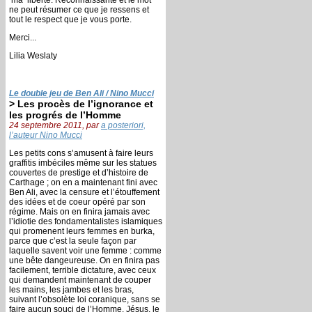
ne peut résumer ce que je ressens et
tout le respect que je vous porte.
Merci...
Lilia Weslaty
Le double jeu de Ben Ali / Nino Mucci
> Les procès de l’ignorance et
les progrés de l’Homme
24 septembre 2011, par
a posteriori,
l’auteur Nino Mucci
Les petits cons s’amusent à faire leurs
graffitis imbéciles même sur les statues
couvertes de prestige et d’histoire de
Carthage ; on en a maintenant fini avec
Ben Ali, avec la censure et l’étouffement
des idées et de coeur opéré par son
régime. Mais on en finira jamais avec
l’idiotie des fondamentalistes islamiques
qui promenent leurs femmes en burka,
parce que c’est la seule façon par
laquelle savent voir une femme : comme
une bête dangeureuse. On en finira pas
facilement, terrible dictature, avec ceux
qui demandent maintenant de couper
les mains, les jambes et les bras,
suivant l’obsolète loi coranique, sans se
faire aucun souci de l’Homme. Jésus, le