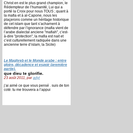
Christ en est le plus grand champion, le
Rédempteur de l’humanité, Lui qui a
porté la Croix pour nous TOUS ; quant à
la mafia et à al-Capone, nous les
plaçerons comme un héritage historique
de cet islam que tant s’acharnent à
défendre par l’ignorance (mafia vient de
l’arabe dialectal anciene "mafiah", c’est-
à-dire "protection", la mafia est nait et
c’est culturellement radiquée dans une
ancienne terre d’islam, la Sicile)
Le Maghreb et le Monde arabe : entre
gloire, décadence et espoir (première
partie).
que dieu te glorifie.
23 août 2011, par
adyl
j’ai aimé ce que vous pensé . suis de ton
coté. tu me trouvera a l’appui