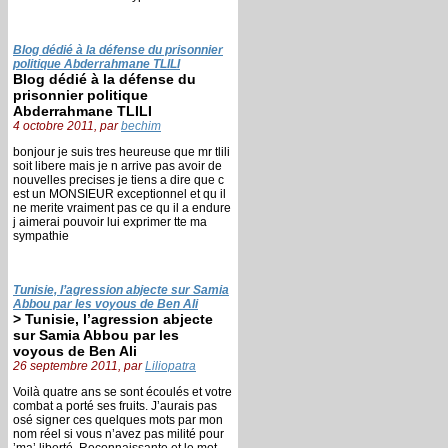
Blog dédié à la défense du prisonnier
politique Abderrahmane TLILI
Blog dédié à la défense du
prisonnier politique
Abderrahmane TLILI
4 octobre 2011, par
bechim
bonjour je suis tres heureuse que mr tlili
soit libere mais je n arrive pas avoir de
nouvelles precises je tiens a dire que c
est un MONSIEUR exceptionnel et qu il
ne merite vraiment pas ce qu il a endure
j aimerai pouvoir lui exprimer tte ma
sympathie
Tunisie, l’agression abjecte sur Samia
Abbou par les voyous de Ben Ali
> Tunisie, l’agression abjecte
sur Samia Abbou par les
voyous de Ben Ali
26 septembre 2011, par
Liliopatra
Voilà quatre ans se sont écoulés et votre
combat a porté ses fruits. J’aurais pas
osé signer ces quelques mots par mon
nom réel si vous n’avez pas milité pour
’ma’ liberté. Reconnaissante et le mot