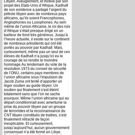
Libyen. Aveuglement, et motivé par son
projet des Etats-Unis d’Afrique, Kadhafi
de son existence a partagé l’argent du
pétrole libyen avec de nombreux pays
africains, qu’ils soient Francophones,
Anglophones ou Lusophones. Au sein
même de l’union Africaine, le roi des rois
d’Afrique s’était presque érigé en un
bailleur de fond très généreux. Jusqu’à
l’heure actuelle, il existe sur le continent
de nombreux présidents qui ont été
portés au pouvoir par Kadhafi. Mais,
curieusement, même pas un seul de ces
élèves de Kadhafi n’a jusqu’ici eu le
courage de lui rendre le moindre
hommage.Au lendemain du vote de la
résolution 1973 du conseil de sécurité
de l’ONU, certains pays membres de
l’union africaine sous l’impulsion de
Jacob Zuma ont tenté d’apporter un
léger soutien au guide libyen. Un
soutien qui finalement s’est éteint
totalement sans que l’on ne sache
pourquoi. Même l’union africaine qui au
départ conditionnait avec amertume la
prise du pouvoir libyen par un groupe
de terroristes et la reconnaissance du
CNT libyen constitués de traitres, s’est
finalement rétracté de façon
inexplicable. Et curieusement,
jusqu’aujourd’hui, aucun gouvernement
consensuel n’a été formé en Libye.