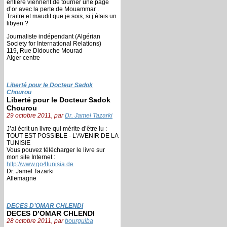
entière viennent de tourner une page
d’or avec la perte de Mouammar .
Traitre et maudit que je sois, si j’étais un
libyen ?
Journaliste indépendant (Algérian
Society for International Relations)
119, Rue Didouche Mourad
Alger centre
Liberté pour le Docteur Sadok
Chourou
Liberté pour le Docteur Sadok
Chourou
29 octobre 2011, par
Dr. Jamel Tazarki
J’ai écrit un livre qui mérite d’être lu :
TOUT EST POSSIBLE - L’AVENIR DE LA
TUNISIE
Vous pouvez télécharger le livre sur
mon site Internet :
http://www.go4tunisia.de
Dr. Jamel Tazarki
Allemagne
DECES D’OMAR CHLENDI
DECES D’OMAR CHLENDI
28 octobre 2011, par
bourguiba