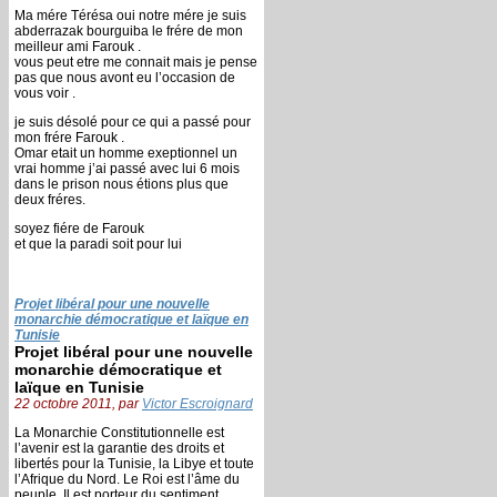
Ma mére Térésa oui notre mére je suis
abderrazak bourguiba le frére de mon
meilleur ami Farouk .
vous peut etre me connait mais je pense
pas que nous avont eu l’occasion de
vous voir .
je suis désolé pour ce qui a passé pour
mon frére Farouk .
Omar etait un homme exeptionnel un
vrai homme j’ai passé avec lui 6 mois
dans le prison nous étions plus que
deux fréres.
soyez fiére de Farouk
et que la paradi soit pour lui
Projet libéral pour une nouvelle
monarchie démocratique et laïque en
Tunisie
Projet libéral pour une nouvelle
monarchie démocratique et
laïque en Tunisie
22 octobre 2011, par
Victor Escroignard
La Monarchie Constitutionnelle est
l’avenir est la garantie des droits et
libertés pour la Tunisie, la Libye et toute
l’Afrique du Nord. Le Roi est l’âme du
peuple, Il est porteur du sentiment