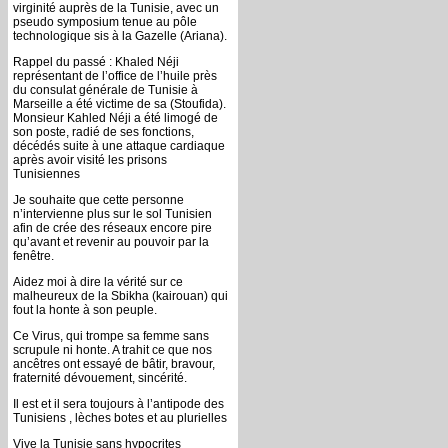
virginité auprès de la Tunisie, avec un
pseudo symposium tenue au pôle
technologique sis à la Gazelle (Ariana).
Rappel du passé : Khaled Néji
représentant de l’office de l’huile près
du consulat générale de Tunisie à
Marseille a été victime de sa (Stoufida).
Monsieur Kahled Néji a été limogé de
son poste, radié de ses fonctions,
décédés suite à une attaque cardiaque
après avoir visité les prisons
Tunisiennes
Je souhaite que cette personne
n’intervienne plus sur le sol Tunisien
afin de crée des réseaux encore pire
qu’avant et revenir au pouvoir par la
fenêtre.
Aidez moi à dire la vérité sur ce
malheureux de la Sbikha (kairouan) qui
fout la honte à son peuple.
Ce Virus, qui trompe sa femme sans
scrupule ni honte. A trahit ce que nos
ancêtres ont essayé de bâtir, bravour,
fraternité dévouement, sincérité.
Il est et il sera toujours à l’antipode des
Tunisiens , lèches botes et au plurielles
Vive la Tunisie sans hypocrites