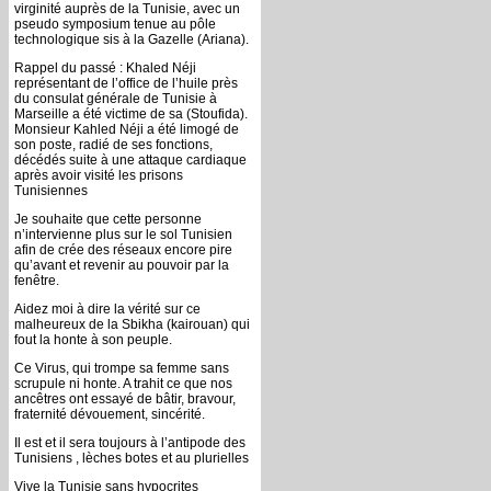
virginité auprès de la Tunisie, avec un
pseudo symposium tenue au pôle
technologique sis à la Gazelle (Ariana).
Rappel du passé : Khaled Néji
représentant de l’office de l’huile près
du consulat générale de Tunisie à
Marseille a été victime de sa (Stoufida).
Monsieur Kahled Néji a été limogé de
son poste, radié de ses fonctions,
décédés suite à une attaque cardiaque
après avoir visité les prisons
Tunisiennes
Je souhaite que cette personne
n’intervienne plus sur le sol Tunisien
afin de crée des réseaux encore pire
qu’avant et revenir au pouvoir par la
fenêtre.
Aidez moi à dire la vérité sur ce
malheureux de la Sbikha (kairouan) qui
fout la honte à son peuple.
Ce Virus, qui trompe sa femme sans
scrupule ni honte. A trahit ce que nos
ancêtres ont essayé de bâtir, bravour,
fraternité dévouement, sincérité.
Il est et il sera toujours à l’antipode des
Tunisiens , lèches botes et au plurielles
Vive la Tunisie sans hypocrites