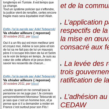
longtemps en Tunisie. Il est temps que
et de la commu
ça change.
Tout un système policier qui s’effondre,
la justice vient de renaître, certes encore
fragile mais sera équitable insh’Allah.
L’application 
respectifs de l
Enfin, j’ai la parole par Adel Tebourski
Va chialer ailleurs ( reponse)
la mise en œuvr
30 octobre 2011, par
Maud
Oui il a un fils qui est mon meilleur ami
consacré aux f
et croyez moi, même si son père et loin
de lui sa ne fait pas de lui un mauvais
père il s’occupe très bien de lui et Selim
va le voir de temps en temps. Je suis au
cœur de cette affaire et je peux donc
La levée des 
savoir les ressentis de chacun...
trois gouvernem
Enfin, j’ai la parole par Adel Tebourski
ratification de
Va chialer ailleurs ( reponse)
30 octobre 2011, par
Maud
ةcoutez quand on ne connait pas la
personne on ne juge pas ! Je connais
L’adhésion au p
personnellement Monsieur Tebourski et
je sais que c’est un homme bon, et je
CEDAW
pense que si il a demander a rester en
France c’est surtout pour son Fils !