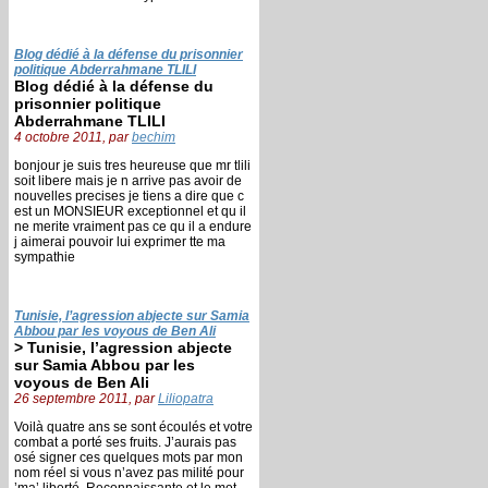
Blog dédié à la défense du prisonnier
politique Abderrahmane TLILI
Blog dédié à la défense du
prisonnier politique
Abderrahmane TLILI
4 octobre 2011, par
bechim
bonjour je suis tres heureuse que mr tlili
soit libere mais je n arrive pas avoir de
nouvelles precises je tiens a dire que c
est un MONSIEUR exceptionnel et qu il
ne merite vraiment pas ce qu il a endure
j aimerai pouvoir lui exprimer tte ma
sympathie
Tunisie, l’agression abjecte sur Samia
Abbou par les voyous de Ben Ali
> Tunisie, l’agression abjecte
sur Samia Abbou par les
voyous de Ben Ali
26 septembre 2011, par
Liliopatra
Voilà quatre ans se sont écoulés et votre
combat a porté ses fruits. J’aurais pas
osé signer ces quelques mots par mon
nom réel si vous n’avez pas milité pour
’ma’ liberté. Reconnaissante et le mot