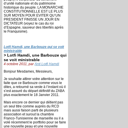
d’unité nationale et du patrimoine
historique du peuple. LA MONARCHIE
CONSTITUTIONNELLE EST LE PLUS
SUR MOYEN POUR EVITER QU’UN
PRESIDENT FINISSE UN JOUR EN
DICTATEUR (voyez le cas du roi
d’Espagne, sauveur des libertés après
le Franquisme).
Lotfi Hamdi, une Barbouze qui se voit
ministrable
> Lotfi Hamdi, une Barbouze qui
se voit ministrable
4 octobre 2011, par
Anti Lotfi Hamdi
Bonjour Mesdames, Messieurs,
Je souhaite attirer votre attention sur le
faite que ce Barbouze comme vous le
dites, a retourné sa veste à l’instant où il
s’est assuré du départ définitif du ZABA
plus exactement le 18 Janvier 2011.
Mais encore ce dernier qui détient pas
un seul titre comme auprès du RCD
mais aussi faison parti de plusieurs
association et surout la chambre
Franco-Tunisienne de marseille ou il a
volé récemment le portfolio pour se faire
une nouvelle peau et une nouvelle