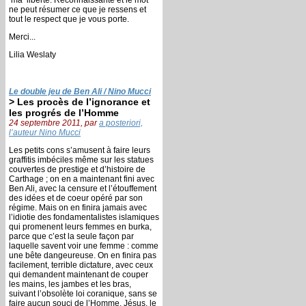
ne peut résumer ce que je ressens et
tout le respect que je vous porte.
Merci...
Lilia Weslaty
Le double jeu de Ben Ali / Nino Mucci
> Les procès de l’ignorance et
les progrés de l’Homme
24 septembre 2011, par
a posteriori,
l’auteur Nino Mucci
Les petits cons s’amusent à faire leurs
graffitis imbéciles même sur les statues
couvertes de prestige et d’histoire de
Carthage ; on en a maintenant fini avec
Ben Ali, avec la censure et l’étouffement
des idées et de coeur opéré par son
régime. Mais on en finira jamais avec
l’idiotie des fondamentalistes islamiques
qui promenent leurs femmes en burka,
parce que c’est la seule façon par
laquelle savent voir une femme : comme
une bête dangeureuse. On en finira pas
facilement, terrible dictature, avec ceux
qui demandent maintenant de couper
les mains, les jambes et les bras,
suivant l’obsolète loi coranique, sans se
faire aucun souci de l’Homme. Jésus, le