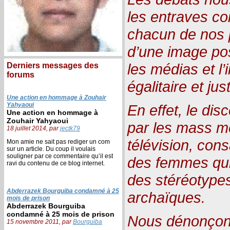
les entraves c
chacun de nos 
d’une image po
les médias et l’
Derniers messages des
forums
égalitaire et jus
Une action en hommage à Zouhair
Yahyaoui
En effet, le di
Une action en hommage à
Zouhair Yahyaoui
par les mass mé
18 juillet 2014, par
jectk79
télévision, cons
Mon amie ne sait pas rediger un com
sur un article. Du coup il voulais
souligner par ce commentaire qu’il est
des femmes qui
ravi du contenu de ce blog internet.
des stéréotypes
Abderrazek Bourguiba condamné à 25
archaïques.
mois de prison
Abderrazek Bourguiba
condamné à 25 mois de prison
Nous dénonçons
15 novembre 2011, par
Bourguiba