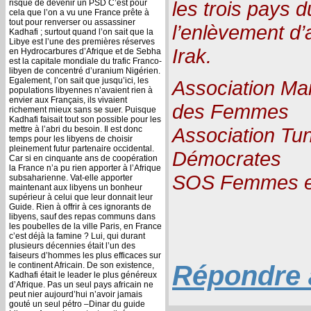
les trois pays 
risque de devenir un PSD C’est pour
cela que l’on a vu une France prête à
tout pour renverser ou assassiner
l’enlèvement d’
Kadhafi ; surtout quand l’on sait que la
Libye est l’une des premières réserves
Irak.
en Hydrocarbures d’Afrique et de Sebha
est la capitale mondiale du trafic Franco-
libyen de concentré d’uranium Nigérien.
Egalement, l’on sait que jusqu’ici, les
Association Mar
populations libyennes n’avaient rien à
envier aux Français, ils vivaient
des Femmes
richement mieux sans se suer. Puisque
Kadhafi faisait tout son possible pour les
Association Tu
mettre à l’abri du besoin. Il est donc
temps pour les libyens de choisir
pleinement futur partenaire occidental.
Démocrates
Car si en cinquante ans de coopération
la France n’a pu rien apporter à l’Afrique
SOS Femmes e
subsaharienne. Vat-elle apporter
maintenant aux libyens un bonheur
supérieur à celui que leur donnait leur
Guide. Rien à offrir à ces ignorants de
libyens, sauf des repas communs dans
les poubelles de la ville Paris, en France
c’est déjà la famine ? Lui, qui durant
plusieurs décennies était l’un des
faiseurs d’hommes les plus efficaces sur
le continent Africain. De son existence,
Répondre à
Kadhafi était le leader le plus généreux
d’Afrique. Pas un seul pays africain ne
peut nier aujourd’hui n’avoir jamais
gouté un seul pétro –Dinar du guide