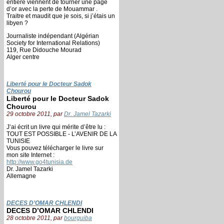
entière viennent de tourner une page
d’or avec la perte de Mouammar .
Traitre et maudit que je sois, si j’étais un
libyen ?
Journaliste indépendant (Algérian
Society for International Relations)
119, Rue Didouche Mourad
Alger centre
Liberté pour le Docteur Sadok
Chourou
Liberté pour le Docteur Sadok
Chourou
29 octobre 2011, par
Dr. Jamel Tazarki
J’ai écrit un livre qui mérite d’être lu :
TOUT EST POSSIBLE - L’AVENIR DE LA
TUNISIE
Vous pouvez télécharger le livre sur
mon site Internet :
http://www.go4tunisia.de
Dr. Jamel Tazarki
Allemagne
DECES D’OMAR CHLENDI
DECES D’OMAR CHLENDI
28 octobre 2011, par
bourguiba