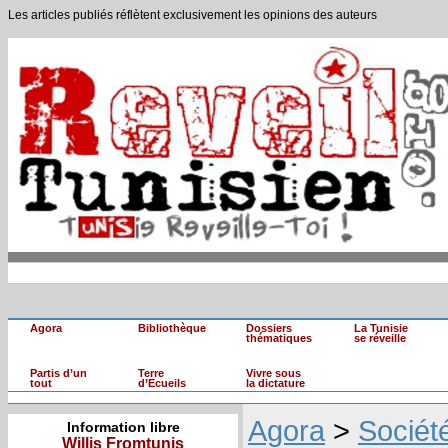
Les articles publiés réflètent exclusivement les opinions des auteurs
Agora
Bibliothèque
Dossiers
La Tunisie
thématiques
se réveille
Partis d’un
Terre
Vivre sous
tout
d’Ecueils
la dictature
Agora
>
Sociét
Information libre
Willis Fromtunis