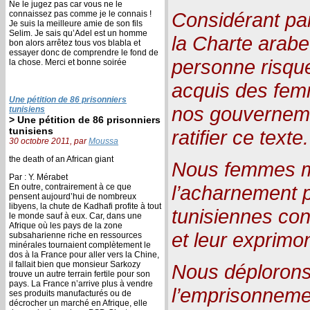
Ne le jugez pas car vous ne le
Considérant par 
connaissez pas comme je le connais !
Je suis la meilleure amie de son fils
Selim. Je sais qu’Adel est un homme
la Charte arabe 
bon alors arrêtez tous vos blabla et
essayer donc de comprendre le fond de
personne risqu
la chose. Merci et bonne soirée
acquis des fe
Une pétition de 86 prisonniers
nos gouverneme
tunisiens
> Une pétition de 86 prisonniers
tunisiens
ratifier ce texte.
30 octobre 2011, par
Moussa
the death of an African giant
Nous femmes m
Par : Y. Mérabet
l’acharnement p
En outre, contrairement à ce que
pensent aujourd’hui de nombreux
libyens, la chute de Kadhafi profite à tout
tunisiennes con
le monde sauf à eux. Car, dans une
Afrique où les pays de la zone
et leur exprimon
subsaharienne riche en ressources
minérales tournaient complètement le
dos à la France pour aller vers la Chine,
il fallait bien que monsieur Sarkozy
Nous déploron
trouve un autre terrain fertile pour son
pays. La France n’arrive plus à vendre
l’emprisonnemen
ses produits manufacturés ou de
décrocher un marché en Afrique, elle