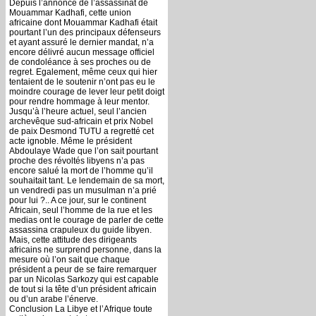
Depuis l’annonce de l’assassinat de
Mouammar Kadhafi, cette union
africaine dont Mouammar Kadhafi était
pourtant l’un des principaux défenseurs
et ayant assuré le dernier mandat, n’a
encore délivré aucun message officiel
de condoléance à ses proches ou de
regret. Egalement, même ceux qui hier
tentaient de le soutenir n’ont pas eu le
moindre courage de lever leur petit doigt
pour rendre hommage à leur mentor.
Jusqu’à l’heure actuel, seul l’ancien
archevêque sud-africain et prix Nobel
de paix Desmond TUTU a regretté cet
acte ignoble. Même le président
Abdoulaye Wade que l’on sait pourtant
proche des révoltés libyens n’a pas
encore salué la mort de l’homme qu’il
souhaitait tant. Le lendemain de sa mort,
un vendredi pas un musulman n’a prié
pour lui ?.. A ce jour, sur le continent
Africain, seul l’homme de la rue et les
medias ont le courage de parler de cette
assassina crapuleux du guide libyen.
Mais, cette attitude des dirigeants
africains ne surprend personne, dans la
mesure où l’on sait que chaque
président a peur de se faire remarquer
par un Nicolas Sarkozy qui est capable
de tout si la tête d’un président africain
ou d’un arabe l’énerve.
Conclusion La Libye et l’Afrique toute