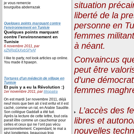
situation précai
je vous remercie
bourguiba abderrazak
liberté de la pr
personne en Tun
Quelques points marquant contre
l’environnement en Tunisie
Quelques points marquant
femmes militant
contre l’environnement en
Tunisie
à néant.
6 novembre 2011, par
xZNRpEkXvbSPvAf
Convaincus que
I like to party, not look articles up online.
You made it hpaepn.
peut être valori
d’une démocrati
Tortures d’un médecin de village en
Tunisie
Et puis y a eu la Révolution :)
femmes maghré
1er novembre 2011, par
liliopatra
On est mardi 1er novembre 2011, déjà
neuf mois que ben ali s’est enfui et il est
L’accès des f
caché, comme un rat, en Arabie Saudite.
Son collègue Gaddafi a été tué.
Après la lecture de cette lettre, tout cela
libres et auton
parait être comme un cauchemar pour
celles et ceux qui ne l’ont pas vécu
nouvelles techn
personnellement. Cependant, le mal a
sévi longtemps, beaucoup trop