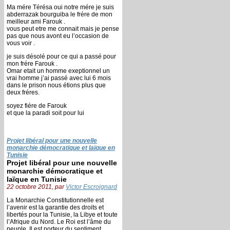
Ma mére Térésa oui notre mére je suis
abderrazak bourguiba le frére de mon
meilleur ami Farouk .
vous peut etre me connait mais je pense
pas que nous avont eu l’occasion de
vous voir .
je suis désolé pour ce qui a passé pour
mon frére Farouk .
Omar etait un homme exeptionnel un
vrai homme j’ai passé avec lui 6 mois
dans le prison nous étions plus que
deux fréres.
soyez fiére de Farouk
et que la paradi soit pour lui
Projet libéral pour une nouvelle
monarchie démocratique et laïque en
Tunisie
Projet libéral pour une nouvelle
monarchie démocratique et
laïque en Tunisie
22 octobre 2011, par
Victor Escroignard
La Monarchie Constitutionnelle est
l’avenir est la garantie des droits et
libertés pour la Tunisie, la Libye et toute
l’Afrique du Nord. Le Roi est l’âme du
peuple, Il est porteur du sentiment