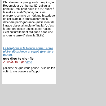
Christ en est le plus grand champion, le
Rédempteur de l’humanité, Lui qui a
porté la Croix pour nous TOUS ; quant à
la mafia et à al-Capone, nous les
plaçerons comme un héritage historique
de cet islam que tant s’acharnent à
défendre par l’ignorance (mafia vient de
l’arabe dialectal anciene "mafiah", c’est-
à-dire "protection", la mafia est nait et
c’est culturellement radiquée dans une
ancienne terre d’islam, la Sicile)
Le Maghreb et le Monde arabe : entre
gloire, décadence et espoir (première
partie).
que dieu te glorifie.
23 août 2011, par
adyl
j’ai aimé ce que vous pensé . suis de ton
coté. tu me trouvera a l’appui