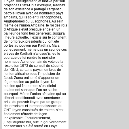
Libyen. Aveuglement, et motivé par son
projet des Etats-Unis d’Afrique, Kadhafi
de son existence a partagé l’argent du
pétrole libyen avec de nombreux pays
africains, qu’ils soient Francophones,
Anglophones ou Lusophones. Au sein
même de l’union Africaine, le roi des rois
d’Afrique s’était presque érigé en un
bailleur de fond très généreux. Jusqu’à
l’heure actuelle, il existe sur le continent
de nombreux présidents qui ont été
portés au pouvoir par Kadhafi. Mais,
curieusement, même pas un seul de ces
élèves de Kadhafi n’a jusqu’ici eu le
courage de lui rendre le moindre
hommage.Au lendemain du vote de la
résolution 1973 du conseil de sécurité
de l’ONU, certains pays membres de
l’union africaine sous l’impulsion de
Jacob Zuma ont tenté d’apporter un
léger soutien au guide libyen. Un
soutien qui finalement s’est éteint
totalement sans que l’on ne sache
pourquoi. Même l’union africaine qui au
départ conditionnait avec amertume la
prise du pouvoir libyen par un groupe
de terroristes et la reconnaissance du
CNT libyen constitués de traitres, s’est
finalement rétracté de façon
inexplicable. Et curieusement,
jusqu’aujourd’hui, aucun gouvernement
consensuel n’a été formé en Libye.